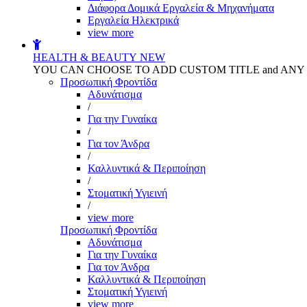
Διάφορα Δομικά Εργαλεία & Μηχανήματα
Εργαλεία Ηλεκτρικά
view more
HEALTH & BEAUTY
NEW
YOU CAN CHOOSE TO ADD CUSTOM TITLE and AN
Προσωπική Φροντίδα
Αδυνάτισμα
/
Για την Γυναίκα
/
Για τον Άνδρα
/
Καλλυντικά & Περιποίηση
/
Στοματική Υγιεινή
/
view more
Προσωπική Φροντίδα
Αδυνάτισμα
Για την Γυναίκα
Για τον Άνδρα
Καλλυντικά & Περιποίηση
Στοματική Υγιεινή
view more