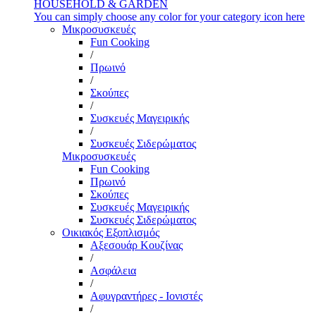
HOUSEHOLD & GARDEN
You can simply choose any color for your category icon here
Μικροσυσκευές
Fun Cooking
/
Πρωινό
/
Σκούπες
/
Συσκευές Μαγειρικής
/
Συσκευές Σιδερώματος
Μικροσυσκευές
Fun Cooking
Πρωινό
Σκούπες
Συσκευές Μαγειρικής
Συσκευές Σιδερώματος
Οικιακός Εξοπλισμός
Αξεσουάρ Κουζίνας
/
Ασφάλεια
/
Αφυγραντήρες - Ιονιστές
/