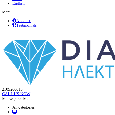
English
Menu
About us
Testimonials
2105200013
CALL US NOW
Marketplace Menu
All categories