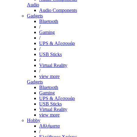
Audio
Audio Components
Gadgets
Bluetooth
/
Gaming
/
UPS & Αξεσουάρ
/
USB Sticks
/
Virtual Reality
/
view more
Gadgets
Bluetooth
Gaming
UPS & Αξεσουάρ
USB Sticks
Virtual Reality
view more
Hobby
Αθλήματα
/
Ελεύθερος Χρόνος