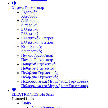
Όργανα Γυμναστικής
Αξεσουάρ
Αξεσουάρ
Διάδρομοι
Διάδρομοι
Ελλειπτικά
Ελλειπτικά
Ελλειπτικά - Stepper
Ελλειπτικά - Stepper
Κωπηλατικές
Κωπηλατικές
Πάγκοι Γυμναστικής
Πάγκοι Γυμναστικής
Παθητική Γυμναστική
Παθητική Γυμναστική
Ποδήλατα Γυμναστικής
Ποδήλατα Γυμναστικής
Πολυόργανα και Μηχανήματα Γυμναστικής
Πολυόργανα και Μηχανήματα Γυμναστικής
ELECTRONICS
Big Sales
Featured items
Audio
Audio Components