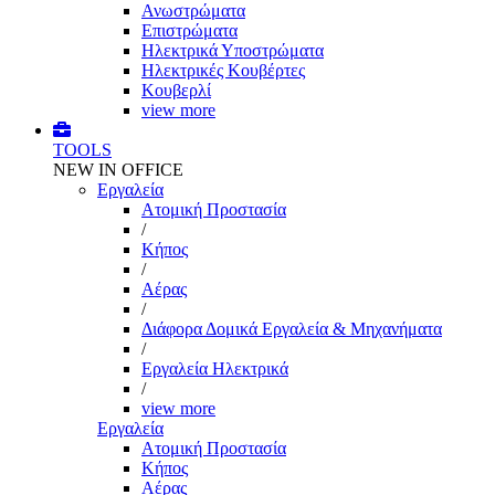
Ανωστρώματα
Επιστρώματα
Ηλεκτρικά Υποστρώματα
Ηλεκτρικές Κουβέρτες
Κουβερλί
view more
TOOLS
NEW IN OFFICE
Εργαλεία
Aτομική Προστασία
/
Kήπος
/
Αέρας
/
Διάφορα Δομικά Εργαλεία & Μηχανήματα
/
Εργαλεία Ηλεκτρικά
/
view more
Εργαλεία
Aτομική Προστασία
Kήπος
Αέρας