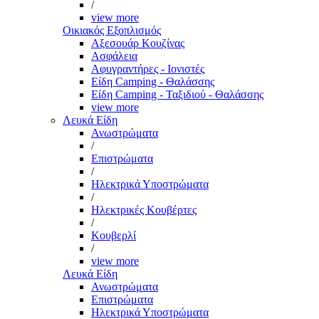
/
view more
Οικιακός Εξοπλισμός
Αξεσουάρ Κουζίνας
Ασφάλεια
Αφυγραντήρες - Ιονιστές
Είδη Camping - Θαλάσσης
Είδη Camping - Ταξιδιού - Θαλάσσης
view more
Λευκά Είδη
Ανωστρώματα
/
Επιστρώματα
/
Ηλεκτρικά Υποστρώματα
/
Ηλεκτρικές Κουβέρτες
/
Κουβερλί
/
view more
Λευκά Είδη
Ανωστρώματα
Επιστρώματα
Ηλεκτρικά Υποστρώματα