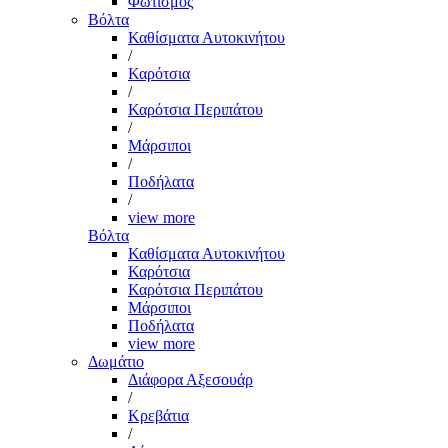
Φωτισμός
Βόλτα
Καθίσματα Αυτοκινήτου
/
Καρότσια
/
Καρότσια Περιπάτου
/
Μάρσιποι
/
Ποδήλατα
/
view more
Βόλτα
Καθίσματα Αυτοκινήτου
Καρότσια
Καρότσια Περιπάτου
Μάρσιποι
Ποδήλατα
view more
Δωμάτιο
Διάφορα Αξεσουάρ
/
Κρεβάτια
/