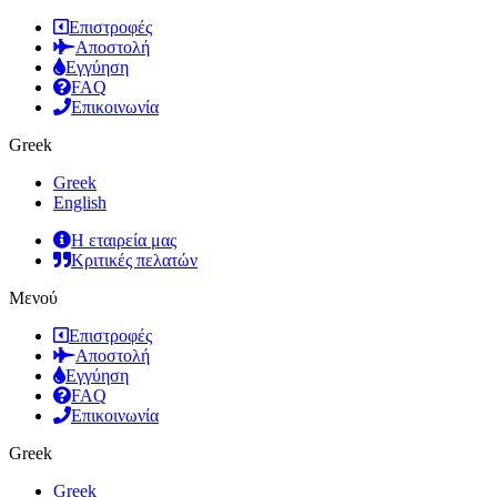
Επιστροφές
Αποστολή
Εγγύηση
FAQ
Επικοινωνία
Greek
Greek
English
Η εταιρεία μας
Κριτικές πελατών
Μενού
Επιστροφές
Αποστολή
Εγγύηση
FAQ
Επικοινωνία
Greek
Greek