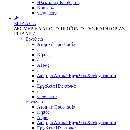
Ηλεκτρικές Κουβέρτες
Κουβερλί
view more
ΕΡΓΑΛΕΙΑ
ΔΕΣ ΜΕΡΙΚΑ ΑΠΌ ΤΑ ΠΡΟΪΌΝΤΑ ΤΗΣ ΚΑΤΗΓΟΡΙΑΣ
ΕΡΓΑΛΕΙΑ
Εργαλεία
Aτομική Προστασία
/
Kήπος
/
Αέρας
/
Διάφορα Δομικά Εργαλεία & Μηχανήματα
/
Εργαλεία Ηλεκτρικά
/
view more
Εργαλεία
Aτομική Προστασία
Kήπος
Αέρας
Διάφορα Δομικά Εργαλεία & Μηχανήματα
Εργαλεία Ηλεκτρικά