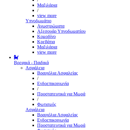
Μαξιλάρια
/
view more
Υπνοδωμάτιο
Ανωστρώματα
Αξεσουάρ Υπνοδωματίου
Κομοδίνο
Κρεβάτια
Μαξιλάρια
view more
Βρεφικά - Παιδικά
Ασφάλεια
Βραχιόλια Ασφαλείας
/
Ενδοεπικοινωνία
/
Προστατευτικά για Μωρά
/
Φωτισμός
Ασφάλεια
Βραχιόλια Ασφαλείας
Ενδοεπικοινωνία
Προστατευτικά για Μωρά