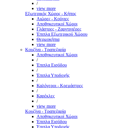
/
view more
Εξωτερικός Χώρος - Κήπος
Αιώρες - Κούνιες
Αποθηκευτικοί Χώροι
Γλάστρες - Ζαρντινιέρες
Έπιπλα Εξωτερικού Χώρου
Θερμοκήπια
view more
Κουζίνα - Τραπεζαρία
Αποθηκευτικοί Χώροι
/
Έπιπλα Εισόδου
/
Έπιπλα Υποδοχής
/
Καλόγεροι - Κρεμάστρες
/
Καρέκλες
/
view more
Κουζίνα - Τραπεζαρία
Αποθηκευτικοί Χώροι
Έπιπλα Εισόδου
Έπιπλα Υποδοχής