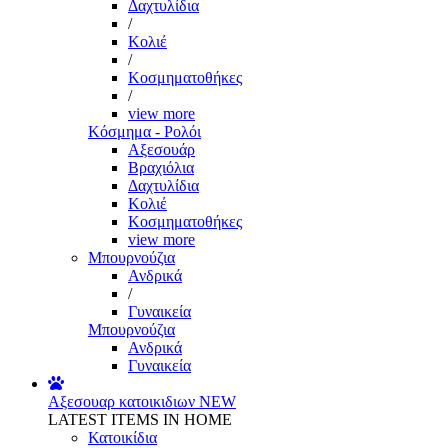
Δαχτυλίδια
/
Κολιέ
/
Κοσμηματοθήκες
/
view more
Κόσμημα - Ρολόι
Αξεσουάρ
Βραχιόλια
Δαχτυλίδια
Κολιέ
Κοσμηματοθήκες
view more
Μπουρνούζια
Ανδρικά
/
Γυναικεία
Μπουρνούζια
Ανδρικά
Γυναικεία
Αξεσουαρ κατοικιδιων
NEW
LATEST ITEMS IN HOME
Κατοικίδια