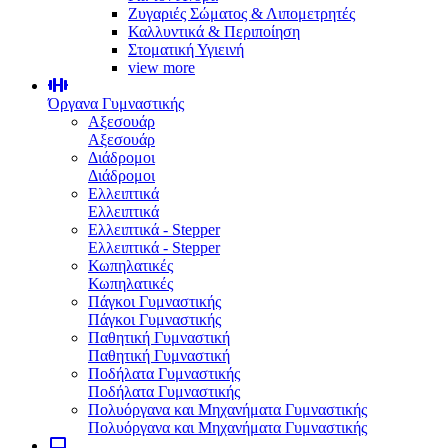
Ζυγαριές Σώματος & Λιπομετρητές
Καλλυντικά & Περιποίηση
Στοματική Υγιεινή
view more
Όργανα Γυμναστικής
Αξεσουάρ
Αξεσουάρ
Διάδρομοι
Διάδρομοι
Ελλειπτικά
Ελλειπτικά
Ελλειπτικά - Stepper
Ελλειπτικά - Stepper
Κωπηλατικές
Κωπηλατικές
Πάγκοι Γυμναστικής
Πάγκοι Γυμναστικής
Παθητική Γυμναστική
Παθητική Γυμναστική
Ποδήλατα Γυμναστικής
Ποδήλατα Γυμναστικής
Πολυόργανα και Μηχανήματα Γυμναστικής
Πολυόργανα και Μηχανήματα Γυμναστικής