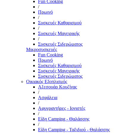
Fun Cooking
/
Πρωινό
/
Συσκευές Καθαρισμού
/
Συσκευές Μαγειρικής
/
Συσκευές Σιδερώματος
Μικροσυσκευές
Fun Cooking
Πρωινό
Συσκευές Καθαρισμού
Συσκευές Μαγειρικής
Συσκευές Σιδερώματος
Οικιακός Εξοπλισμός
Αξεσουάρ Κουζίνας
/
Ασφάλεια
/
Αφυγραντήρες - Ιονιστές
/
Είδη Camping - Θαλάσσης
/
Είδη Camping - Ταξιδιού - Θαλάσσης