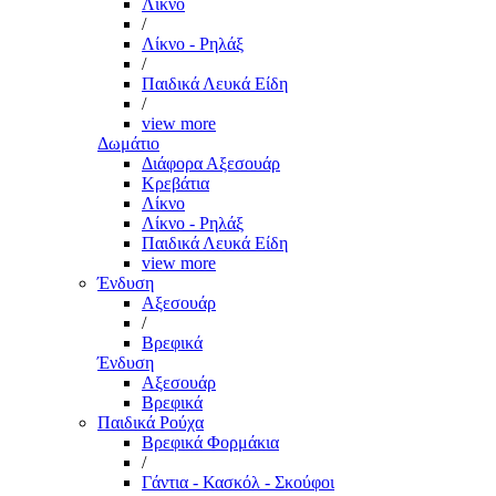
Λίκνο
/
Λίκνο - Ρηλάξ
/
Παιδικά Λευκά Είδη
/
view more
Δωμάτιο
Διάφορα Αξεσουάρ
Κρεβάτια
Λίκνο
Λίκνο - Ρηλάξ
Παιδικά Λευκά Είδη
view more
Ένδυση
Αξεσουάρ
/
Βρεφικά
Ένδυση
Αξεσουάρ
Βρεφικά
Παιδικά Ρούχα
Βρεφικά Φορμάκια
/
Γάντια - Κασκόλ - Σκούφοι