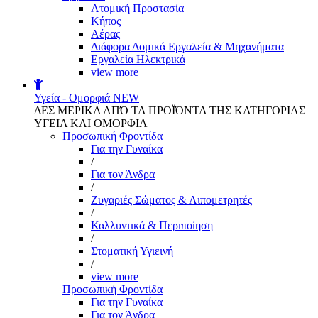
Aτομική Προστασία
Kήπος
Αέρας
Διάφορα Δομικά Εργαλεία & Μηχανήματα
Εργαλεία Ηλεκτρικά
view more
Υγεία - Ομορφιά
NEW
ΔΕΣ ΜΕΡΙΚΑ ΑΠΌ ΤΑ ΠΡΟΪΌΝΤΑ ΤΗΣ ΚΑΤΗΓΟΡΙΑΣ
ΥΓΕΙΑ ΚΑΙ ΟΜΟΡΦΙΑ
Προσωπική Φροντίδα
Για την Γυναίκα
/
Για τον Άνδρα
/
Ζυγαριές Σώματος & Λιπομετρητές
/
Καλλυντικά & Περιποίηση
/
Στοματική Υγιεινή
/
view more
Προσωπική Φροντίδα
Για την Γυναίκα
Για τον Άνδρα