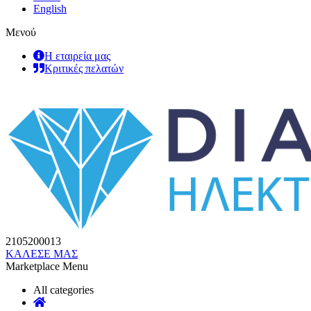
English
Μενού
Η εταιρεία μας
Κριτικές πελατών
2105200013
ΚΑΛΕΣΕ ΜΑΣ
Marketplace Menu
All categories