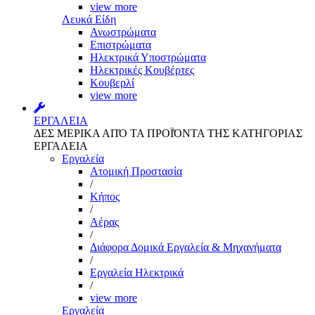
view more
Λευκά Είδη
Ανωστρώματα
Επιστρώματα
Ηλεκτρικά Υποστρώματα
Ηλεκτρικές Κουβέρτες
Κουβερλί
view more
ΕΡΓΑΛΕΙΑ
ΔΕΣ ΜΕΡΙΚΑ ΑΠΌ ΤΑ ΠΡΟΪΌΝΤΑ ΤΗΣ ΚΑΤΗΓΟΡΙΑΣ
ΕΡΓΑΛΕΙΑ
Εργαλεία
Aτομική Προστασία
/
Kήπος
/
Αέρας
/
Διάφορα Δομικά Εργαλεία & Μηχανήματα
/
Εργαλεία Ηλεκτρικά
/
view more
Εργαλεία