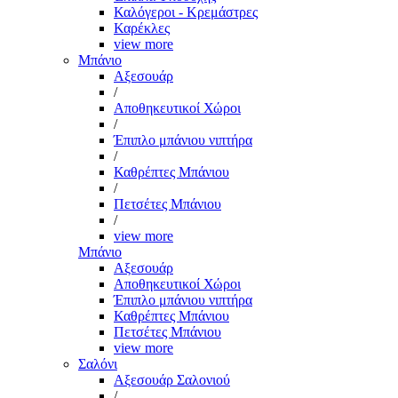
Καλόγεροι - Κρεμάστρες
Καρέκλες
view more
Μπάνιο
Αξεσουάρ
/
Αποθηκευτικοί Χώροι
/
Έπιπλο μπάνιου νιπτήρα
/
Καθρέπτες Μπάνιου
/
Πετσέτες Μπάνιου
/
view more
Μπάνιο
Αξεσουάρ
Αποθηκευτικοί Χώροι
Έπιπλο μπάνιου νιπτήρα
Καθρέπτες Μπάνιου
Πετσέτες Μπάνιου
view more
Σαλόνι
Αξεσουάρ Σαλονιού
/