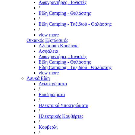
Αφυγραντήρες - Ιονιστές
/
Είδη Camping - Θαλάσσης
/
Είδη Camping - Ταξιδιού - Θαλάσσης
/
view more
Οικιακός Εξοπλισμός
Αξεσουάρ Κουζίνας
Ασφάλεια
Αφυγραντήρες - Ιονιστές
Είδη Camping - Θαλάσσης
Είδη Camping - Ταξιδιού - Θαλάσσης
view more
Λευκά Είδη
Ανωστρώματα
/
Επιστρώματα
/
Ηλεκτρικά Υποστρώματα
/
Ηλεκτρικές Κουβέρτες
/
Κουβερλί
/