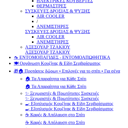
ΗΛΕΚΤΡΙΚΕΣ ΚΟΥΒΕΡΤΕΣ
ΘΕΡΜΑΣΤΡΕΣ
ΣΥΣΚΕΥΕΣ ΔΡΟΣΙΑΣ & ΨΥΞΗΣ
AIR COOLER
/
ΑΝΕΜΙΣΤΗΡΕΣ
ΣΥΣΚΕΥΕΣ ΔΡΟΣΙΑΣ & ΨΥΞΗΣ
AIR COOLER
ΑΝΕΜΙΣΤΗΡΕΣ
ΑΞΕΣΟΥΑΡ ΤΖΑΚΙΟΥ
ΑΞΕΣΟΥΑΡ ΤΖΑΚΙΟΥ
🦟 ΕΝΤΟΜΟΠΑΓΙΔΕΣ - ΕΝΤΟΜΟΑΠΩΘΗΤΙΚΑ
🍽️ Οργάνωση Κουζίνας & Είδη Σερβιρίσματος
🎁🏠 Προτάσεις δώρων • Επιλογές για το σπίτι • Για σένα
🏠 Τα Απαραίτητα για Κάθε Σπίτι
🏠 Τα Απαραίτητα για Κάθε Σπίτι
✨ Ξεχωριστές & Πρωτότυπες Συσκευές
✨ Ξεχωριστές & Πρωτότυπες Συσκευές
🍳 Εξοπλισμός Κουζίνας & Είδη Σερβιρίσματος
🍳 Εξοπλισμός Κουζίνας & Είδη Σερβιρίσματος
☕ Καφές & Απόλαυση στο Σπίτι
☕ Καφές & Απόλαυση στο Σπίτι