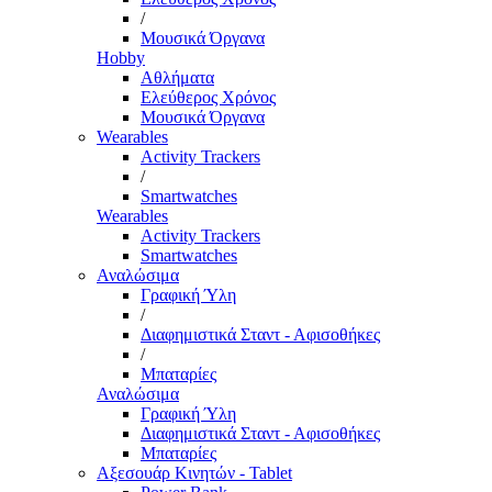
/
Μουσικά Όργανα
Hobby
Αθλήματα
Ελεύθερος Χρόνος
Μουσικά Όργανα
Wearables
Activity Trackers
/
Smartwatches
Wearables
Activity Trackers
Smartwatches
Αναλώσιμα
Γραφική Ύλη
/
Διαφημιστικά Σταντ - Αφισοθήκες
/
Μπαταρίες
Αναλώσιμα
Γραφική Ύλη
Διαφημιστικά Σταντ - Αφισοθήκες
Μπαταρίες
Αξεσουάρ Κινητών - Tablet