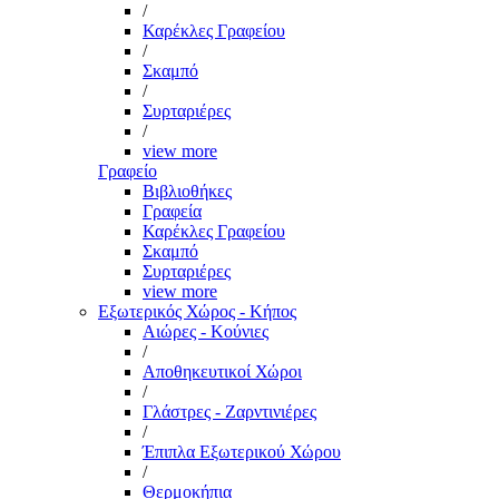
/
Καρέκλες Γραφείου
/
Σκαμπό
/
Συρταριέρες
/
view more
Γραφείο
Βιβλιοθήκες
Γραφεία
Καρέκλες Γραφείου
Σκαμπό
Συρταριέρες
view more
Εξωτερικός Χώρος - Κήπος
Αιώρες - Κούνιες
/
Αποθηκευτικοί Χώροι
/
Γλάστρες - Ζαρντινιέρες
/
Έπιπλα Εξωτερικού Χώρου
/
Θερμοκήπια