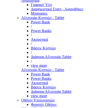
Αναλώσιμα
Γραφική Ύλη
Διαφημιστικά Σταντ - Αφισοθήκες
Μπαταρίες
Αξεσουάρ Κινητών - Tablet
Power Bank
/
Power Banks
/
Ακουστικά
/
Βάσεις Κινητών
/
Διάφορα Αξεσουάρ Tablet
/
view more
Αξεσουάρ Κινητών - Tablet
Power Bank
Power Banks
Ακουστικά
Βάσεις Κινητών
Διάφορα Αξεσουάρ Tablet
view more
Οθόνες Υπολογιστών
Φορητές Οθόνες