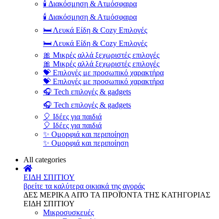
🕯️ Διακόσμηση & Ατμόσφαιρα
🕯️ Διακόσμηση & Ατμόσφαιρα
🛏️ Λευκά Είδη & Cozy Επιλογές
🛏️ Λευκά Είδη & Cozy Επιλογές
🎀 Μικρές αλλά ξεχωριστές επιλογές
🎀 Μικρές αλλά ξεχωριστές επιλογές
💝 Επιλογές με προσωπικό χαρακτήρα
💝 Επιλογές με προσωπικό χαρακτήρα
🎧 Tech επιλογές & gadgets
🎧 Tech επιλογές & gadgets
🎈 Ιδέες για παιδιά
🎈 Ιδέες για παιδιά
✨ Ομορφιά και περιποίηση
✨ Ομορφιά και περιποίηση
All categories
ΕΙΔΗ ΣΠΙΤΙΟΥ
βρείτε τα καλύτερα οικιακά της αγοράς
ΔΕΣ ΜΕΡΙΚΑ ΑΠΌ ΤΑ ΠΡΟΪΌΝΤΑ ΤΗΣ ΚΑΤΗΓΟΡΙΑΣ
ΕΙΔΗ ΣΠΙΤΙΟΥ
Μικροσυσκευές