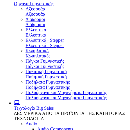
Όργανα Γυμναστικής
Αξεσουάρ
Αξεσουάρ
Διάδρομοι
Διάδρομοι
Ελλειπτικά
Ελλειπτικά
Ελλειπτικά - Stepper
Ελλειπτικά - Stepper
Κωπηλατικές
Κωπηλατικές
Πάγκοι Γυμναστικής
Πάγκοι Γυμναστικής
Παθητική Γυμναστική
Παθητική Γυμναστική
Ποδήλατα Γυμναστικής
Ποδήλατα Γυμναστικής
Πολυόργανα και Μηχανήματα Γυμναστικής
Πολυόργανα και Μηχανήματα Γυμναστικής
Τεχνολογία
Big Sales
ΔΕΣ ΜΕΡΙΚΑ ΑΠΌ ΤΑ ΠΡΟΪΌΝΤΑ ΤΗΣ ΚΑΤΗΓΟΡΙΑΣ
ΤΕΧΝΟΛΟΓΙΑ
Audio
Audio Components