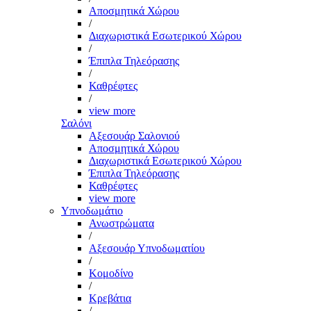
Αποσμητικά Χώρου
/
Διαχωριστικά Εσωτερικού Χώρου
/
Έπιπλα Τηλεόρασης
/
Καθρέφτες
/
view more
Σαλόνι
Αξεσουάρ Σαλονιού
Αποσμητικά Χώρου
Διαχωριστικά Εσωτερικού Χώρου
Έπιπλα Τηλεόρασης
Καθρέφτες
view more
Υπνοδωμάτιο
Ανωστρώματα
/
Αξεσουάρ Υπνοδωματίου
/
Κομοδίνο
/
Κρεβάτια
/