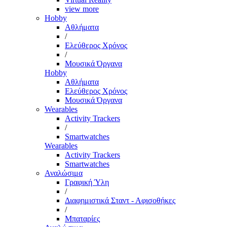
view more
Hobby
Αθλήματα
/
Ελεύθερος Χρόνος
/
Μουσικά Όργανα
Hobby
Αθλήματα
Ελεύθερος Χρόνος
Μουσικά Όργανα
Wearables
Activity Trackers
/
Smartwatches
Wearables
Activity Trackers
Smartwatches
Αναλώσιμα
Γραφική Ύλη
/
Διαφημιστικά Σταντ - Αφισοθήκες
/
Μπαταρίες