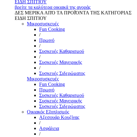
ΕΙΔΗ ΣΠΙΤΙΟΥ
βρείτε τα καλύτερα οικιακά της αγοράς
ΔΕΣ ΜΕΡΙΚΑ ΑΠΌ ΤΑ ΠΡΟΪΌΝΤΑ ΤΗΣ ΚΑΤΗΓΟΡΙΑΣ
ΕΙΔΗ ΣΠΙΤΙΟΥ
Μικροσυσκευές
Fun Cooking
/
Πρωινό
/
Συσκευές Καθαρισμού
/
Συσκευές Μαγειρικής
/
Συσκευές Σιδερώματος
Μικροσυσκευές
Fun Cooking
Πρωινό
Συσκευές Καθαρισμού
Συσκευές Μαγειρικής
Συσκευές Σιδερώματος
Οικιακός Εξοπλισμός
Αξεσουάρ Κουζίνας
/
Ασφάλεια
/