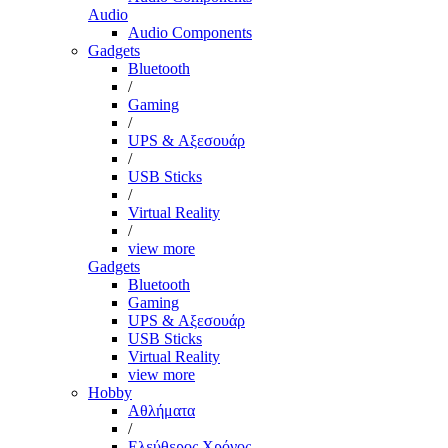
Audio
Audio Components
Gadgets
Bluetooth
/
Gaming
/
UPS & Αξεσουάρ
/
USB Sticks
/
Virtual Reality
/
view more
Gadgets
Bluetooth
Gaming
UPS & Αξεσουάρ
USB Sticks
Virtual Reality
view more
Hobby
Αθλήματα
/
Ελεύθερος Χρόνος