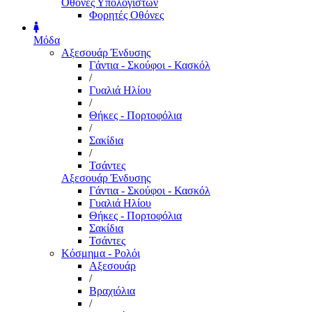
Οθόνες Υπολογιστών
Φορητές Οθόνες
Μόδα
Αξεσουάρ Ένδυσης
Γάντια - Σκούφοι - Κασκόλ
/
Γυαλιά Ηλίου
/
Θήκες - Πορτοφόλια
/
Σακίδια
/
Τσάντες
Αξεσουάρ Ένδυσης
Γάντια - Σκούφοι - Κασκόλ
Γυαλιά Ηλίου
Θήκες - Πορτοφόλια
Σακίδια
Τσάντες
Κόσμημα - Ρολόι
Αξεσουάρ
/
Βραχιόλια
/