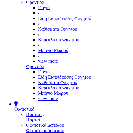
Φροντίδα
Γιογιό
/
Είδη Εκπαίδευσης Φαγητού
/
Καθίσματα Φαγητού
/
Καρεκλάκια Φαγητού
/
Μπάνιο Μωρού
/
view more
Φροντίδα
Γιογιό
Είδη Εκπαίδευσης Φαγητού
Καθίσματα Φαγητού
Καρεκλάκια Φαγητού
Μπάνιο Μωρού
view more
Φωτιστικά
Πορτατίφ
Πορτατίφ
Φωτιστικά Δαπέδου
Φωτιστικά Δαπέδου