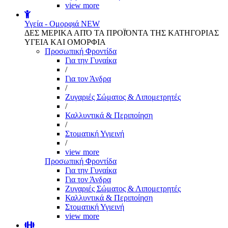
view more
Υγεία - Ομορφιά
NEW
ΔΕΣ ΜΕΡΙΚΑ ΑΠΌ ΤΑ ΠΡΟΪΌΝΤΑ ΤΗΣ ΚΑΤΗΓΟΡΙΑΣ
ΥΓΕΙΑ ΚΑΙ ΟΜΟΡΦΙΑ
Προσωπική Φροντίδα
Για την Γυναίκα
/
Για τον Άνδρα
/
Ζυγαριές Σώματος & Λιπομετρητές
/
Καλλυντικά & Περιποίηση
/
Στοματική Υγιεινή
/
view more
Προσωπική Φροντίδα
Για την Γυναίκα
Για τον Άνδρα
Ζυγαριές Σώματος & Λιπομετρητές
Καλλυντικά & Περιποίηση
Στοματική Υγιεινή
view more