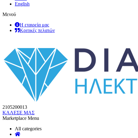
English
Μενού
Η εταιρεία μας
Κριτικές πελατών
2105200013
ΚΑΛΕΣΕ ΜΑΣ
Marketplace Menu
All categories