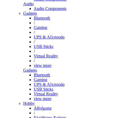
Audio
Audio Components
Gadgets
Bluetooth
/
Gaming
/
UPS & Αξεσουάρ
/
USB Sticks
/
Virtual Reality
/
view more
Gadgets
Bluetooth
Gaming
UPS & Αξεσουάρ
USB Sticks
Virtual Reality
view more
Hobby
Αθλήματα
/
Ελεύθερος Χρόνος