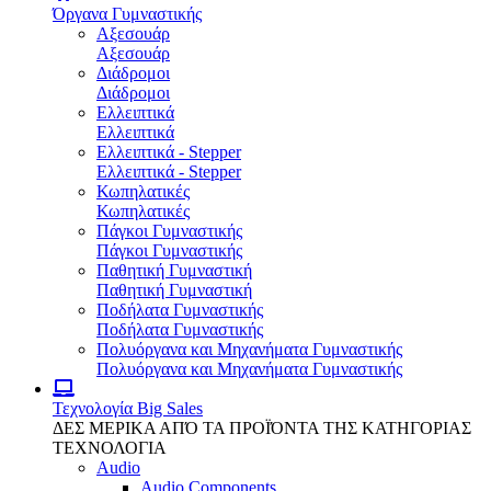
Όργανα Γυμναστικής
Αξεσουάρ
Αξεσουάρ
Διάδρομοι
Διάδρομοι
Ελλειπτικά
Ελλειπτικά
Ελλειπτικά - Stepper
Ελλειπτικά - Stepper
Κωπηλατικές
Κωπηλατικές
Πάγκοι Γυμναστικής
Πάγκοι Γυμναστικής
Παθητική Γυμναστική
Παθητική Γυμναστική
Ποδήλατα Γυμναστικής
Ποδήλατα Γυμναστικής
Πολυόργανα και Μηχανήματα Γυμναστικής
Πολυόργανα και Μηχανήματα Γυμναστικής
Τεχνολογία
Big Sales
ΔΕΣ ΜΕΡΙΚΑ ΑΠΌ ΤΑ ΠΡΟΪΌΝΤΑ ΤΗΣ ΚΑΤΗΓΟΡΙΑΣ
ΤΕΧΝΟΛΟΓΙΑ
Audio
Audio Components