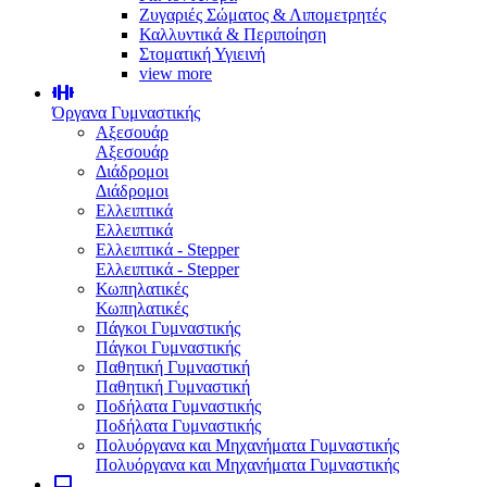
Ζυγαριές Σώματος & Λιπομετρητές
Καλλυντικά & Περιποίηση
Στοματική Υγιεινή
view more
Όργανα Γυμναστικής
Αξεσουάρ
Αξεσουάρ
Διάδρομοι
Διάδρομοι
Ελλειπτικά
Ελλειπτικά
Ελλειπτικά - Stepper
Ελλειπτικά - Stepper
Κωπηλατικές
Κωπηλατικές
Πάγκοι Γυμναστικής
Πάγκοι Γυμναστικής
Παθητική Γυμναστική
Παθητική Γυμναστική
Ποδήλατα Γυμναστικής
Ποδήλατα Γυμναστικής
Πολυόργανα και Μηχανήματα Γυμναστικής
Πολυόργανα και Μηχανήματα Γυμναστικής