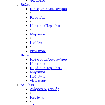
Φωτισμός
Βόλτα
Καθίσματα Αυτοκινήτου
/
Καρότσια
/
Καρότσια Περιπάτου
/
Μάρσιποι
/
Ποδήλατα
/
view more
Βόλτα
Καθίσματα Αυτοκινήτου
Καρότσια
Καρότσια Περιπάτου
Μάρσιποι
Ποδήλατα
view more
Δωμάτιο
Διάφορα Αξεσουάρ
/
Κρεβάτια
/