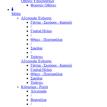
Οθόνες Υπολογιστών
Φορητές Οθόνες
Μόδα
Αξεσουάρ Ένδυσης
Γάντια - Σκούφοι - Κασκόλ
/
Γυαλιά Ηλίου
/
Θήκες - Πορτοφόλια
/
Σακίδια
/
Τσάντες
Αξεσουάρ Ένδυσης
Γάντια - Σκούφοι - Κασκόλ
Γυαλιά Ηλίου
Θήκες - Πορτοφόλια
Σακίδια
Τσάντες
Κόσμημα - Ρολόι
Αξεσουάρ
/
Βραχιόλια
/