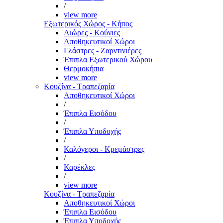
/
view more
Εξωτερικός Χώρος - Κήπος
Αιώρες - Κούνιες
Αποθηκευτικοί Χώροι
Γλάστρες - Ζαρντινιέρες
Έπιπλα Εξωτερικού Χώρου
Θερμοκήπια
view more
Κουζίνα - Τραπεζαρία
Αποθηκευτικοί Χώροι
/
Έπιπλα Εισόδου
/
Έπιπλα Υποδοχής
/
Καλόγεροι - Κρεμάστρες
/
Καρέκλες
/
view more
Κουζίνα - Τραπεζαρία
Αποθηκευτικοί Χώροι
Έπιπλα Εισόδου
Έπιπλα Υποδοχής