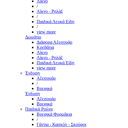
Λίκνο
/
Λίκνο - Ρηλάξ
/
Παιδικά Λευκά Είδη
/
view more
Δωμάτιο
Διάφορα Αξεσουάρ
Κρεβάτια
Λίκνο
Λίκνο - Ρηλάξ
Παιδικά Λευκά Είδη
view more
Ένδυση
Αξεσουάρ
/
Βρεφικά
Ένδυση
Αξεσουάρ
Βρεφικά
Παιδικά Ρούχα
Βρεφικά Φορμάκια
/
Γάντια - Κασκόλ - Σκούφοι