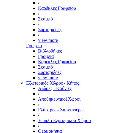
/
Καρέκλες Γραφείου
/
Σκαμπό
/
Συρταριέρες
/
view more
Γραφείο
Βιβλιοθήκες
Γραφεία
Καρέκλες Γραφείου
Σκαμπό
Συρταριέρες
view more
Εξωτερικός Χώρος - Κήπος
Αιώρες - Κούνιες
/
Αποθηκευτικοί Χώροι
/
Γλάστρες - Ζαρντινιέρες
/
Έπιπλα Εξωτερικού Χώρου
/
Θερμοκήπια