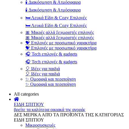
🕯️ Διακόσμηση & Ατμόσφαιρα
🕯️ Διακόσμηση & Ατμόσφαιρα
🛏️ Λευκά Είδη & Cozy Επιλογές
🛏️ Λευκά Είδη & Cozy Επιλογές
🎀 Μικρές αλλά ξεχωριστές επιλογές
🎀 Μικρές αλλά ξεχωριστές επιλογές
💝 Επιλογές με προσωπικό χαρακτήρα
💝 Επιλογές με προσωπικό χαρακτήρα
🎧 Tech επιλογές & gadgets
🎧 Tech επιλογές & gadgets
🎈 Ιδέες για παιδιά
🎈 Ιδέες για παιδιά
✨ Ομορφιά και περιποίηση
✨ Ομορφιά και περιποίηση
All categories
ΕΙΔΗ ΣΠΙΤΙΟΥ
βρείτε τα καλύτερα οικιακά της αγοράς
ΔΕΣ ΜΕΡΙΚΑ ΑΠΌ ΤΑ ΠΡΟΪΌΝΤΑ ΤΗΣ ΚΑΤΗΓΟΡΙΑΣ
ΕΙΔΗ ΣΠΙΤΙΟΥ
Μικροσυσκευές