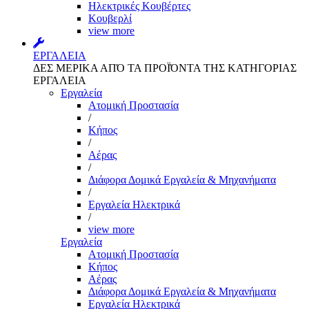
Ηλεκτρικές Κουβέρτες
Κουβερλί
view more
ΕΡΓΑΛΕΙΑ
ΔΕΣ ΜΕΡΙΚΑ ΑΠΌ ΤΑ ΠΡΟΪΌΝΤΑ ΤΗΣ ΚΑΤΗΓΟΡΙΑΣ
ΕΡΓΑΛΕΙΑ
Εργαλεία
Aτομική Προστασία
/
Kήπος
/
Αέρας
/
Διάφορα Δομικά Εργαλεία & Μηχανήματα
/
Εργαλεία Ηλεκτρικά
/
view more
Εργαλεία
Aτομική Προστασία
Kήπος
Αέρας
Διάφορα Δομικά Εργαλεία & Μηχανήματα
Εργαλεία Ηλεκτρικά