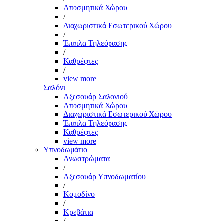
Αποσμητικά Χώρου
/
Διαχωριστικά Εσωτερικού Χώρου
/
Έπιπλα Τηλεόρασης
/
Καθρέφτες
/
view more
Σαλόνι
Αξεσουάρ Σαλονιού
Αποσμητικά Χώρου
Διαχωριστικά Εσωτερικού Χώρου
Έπιπλα Τηλεόρασης
Καθρέφτες
view more
Υπνοδωμάτιο
Ανωστρώματα
/
Αξεσουάρ Υπνοδωματίου
/
Κομοδίνο
/
Κρεβάτια
/