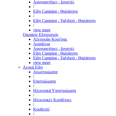
Αφυγραντήρες - Ιονιστές
/
Είδη Camping - Θαλάσσης
/
Είδη Camping - Ταξιδιού - Θαλάσσης
/
view more
Οικιακός Εξοπλισμός
Αξεσουάρ Κουζίνας
Ασφάλεια
Αφυγραντήρες - Ιονιστές
Είδη Camping - Θαλάσσης
Είδη Camping - Ταξιδιού - Θαλάσσης
view more
Λευκά Είδη
Ανωστρώματα
/
Επιστρώματα
/
Ηλεκτρικά Υποστρώματα
/
Ηλεκτρικές Κουβέρτες
/
Κουβερλί
/