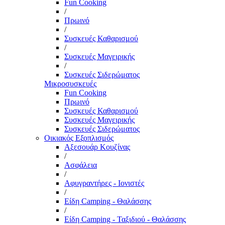
Fun Cooking
/
Πρωινό
/
Συσκευές Καθαρισμού
/
Συσκευές Μαγειρικής
/
Συσκευές Σιδερώματος
Μικροσυσκευές
Fun Cooking
Πρωινό
Συσκευές Καθαρισμού
Συσκευές Μαγειρικής
Συσκευές Σιδερώματος
Οικιακός Εξοπλισμός
Αξεσουάρ Κουζίνας
/
Ασφάλεια
/
Αφυγραντήρες - Ιονιστές
/
Είδη Camping - Θαλάσσης
/
Είδη Camping - Ταξιδιού - Θαλάσσης