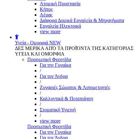
Aτομική Προστασία
Kήπος
Αέρας
Διάφορα Δομικά Εργαλεία & Μηχανήματα
Εργαλεία Ηλεκτρικά
view more
Υγεία - Ομορφιά
NEW
ΔΕΣ ΜΕΡΙΚΑ ΑΠΌ ΤΑ ΠΡΟΪΌΝΤΑ ΤΗΣ ΚΑΤΗΓΟΡΙΑΣ
ΥΓΕΙΑ ΚΑΙ ΟΜΟΡΦΙΑ
Προσωπική Φροντίδα
Για την Γυναίκα
/
Για τον Άνδρα
/
Ζυγαριές Σώματος & Λιπομετρητές
/
Καλλυντικά & Περιποίηση
/
Στοματική Υγιεινή
/
view more
Προσωπική Φροντίδα
Για την Γυναίκα
Για τον Άνδρα