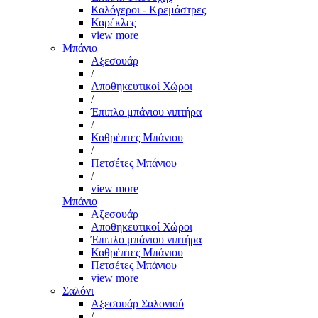
Καλόγεροι - Κρεμάστρες
Καρέκλες
view more
Μπάνιο
Αξεσουάρ
/
Αποθηκευτικοί Χώροι
/
Έπιπλο μπάνιου νιπτήρα
/
Καθρέπτες Μπάνιου
/
Πετσέτες Μπάνιου
/
view more
Μπάνιο
Αξεσουάρ
Αποθηκευτικοί Χώροι
Έπιπλο μπάνιου νιπτήρα
Καθρέπτες Μπάνιου
Πετσέτες Μπάνιου
view more
Σαλόνι
Αξεσουάρ Σαλονιού
/