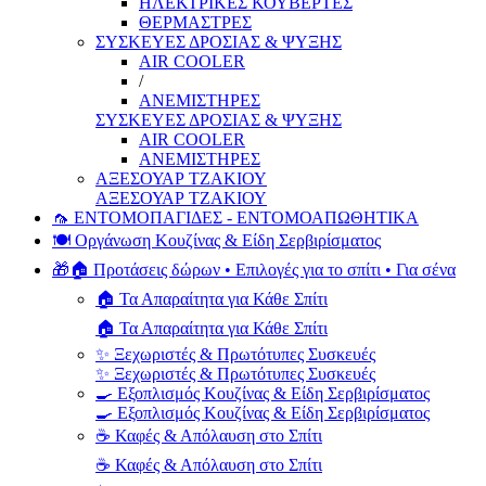
ΗΛΕΚΤΡΙΚΕΣ ΚΟΥΒΕΡΤΕΣ
ΘΕΡΜΑΣΤΡΕΣ
ΣΥΣΚΕΥΕΣ ΔΡΟΣΙΑΣ & ΨΥΞΗΣ
AIR COOLER
/
ΑΝΕΜΙΣΤΗΡΕΣ
ΣΥΣΚΕΥΕΣ ΔΡΟΣΙΑΣ & ΨΥΞΗΣ
AIR COOLER
ΑΝΕΜΙΣΤΗΡΕΣ
ΑΞΕΣΟΥΑΡ ΤΖΑΚΙΟΥ
ΑΞΕΣΟΥΑΡ ΤΖΑΚΙΟΥ
🦟 ΕΝΤΟΜΟΠΑΓΙΔΕΣ - ΕΝΤΟΜΟΑΠΩΘΗΤΙΚΑ
🍽️ Οργάνωση Κουζίνας & Είδη Σερβιρίσματος
🎁🏠 Προτάσεις δώρων • Επιλογές για το σπίτι • Για σένα
🏠 Τα Απαραίτητα για Κάθε Σπίτι
🏠 Τα Απαραίτητα για Κάθε Σπίτι
✨ Ξεχωριστές & Πρωτότυπες Συσκευές
✨ Ξεχωριστές & Πρωτότυπες Συσκευές
🍳 Εξοπλισμός Κουζίνας & Είδη Σερβιρίσματος
🍳 Εξοπλισμός Κουζίνας & Είδη Σερβιρίσματος
☕ Καφές & Απόλαυση στο Σπίτι
☕ Καφές & Απόλαυση στο Σπίτι