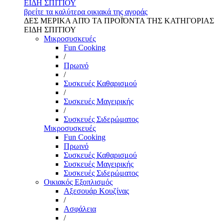
ΕΙΔΗ ΣΠΙΤΙΟΥ
βρείτε τα καλύτερα οικιακά της αγοράς
ΔΕΣ ΜΕΡΙΚΑ ΑΠΌ ΤΑ ΠΡΟΪΌΝΤΑ ΤΗΣ ΚΑΤΗΓΟΡΙΑΣ
ΕΙΔΗ ΣΠΙΤΙΟΥ
Μικροσυσκευές
Fun Cooking
/
Πρωινό
/
Συσκευές Καθαρισμού
/
Συσκευές Μαγειρικής
/
Συσκευές Σιδερώματος
Μικροσυσκευές
Fun Cooking
Πρωινό
Συσκευές Καθαρισμού
Συσκευές Μαγειρικής
Συσκευές Σιδερώματος
Οικιακός Εξοπλισμός
Αξεσουάρ Κουζίνας
/
Ασφάλεια
/