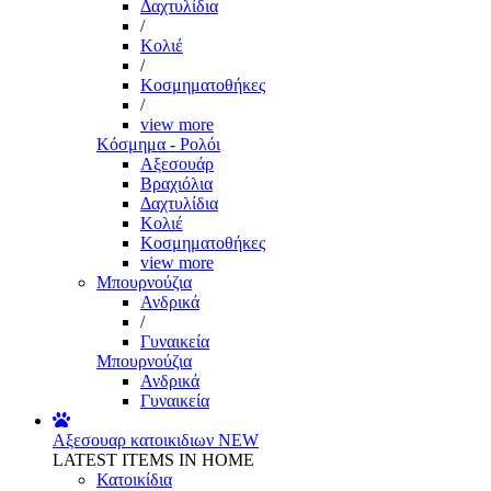
Δαχτυλίδια
/
Κολιέ
/
Κοσμηματοθήκες
/
view more
Κόσμημα - Ρολόι
Αξεσουάρ
Βραχιόλια
Δαχτυλίδια
Κολιέ
Κοσμηματοθήκες
view more
Μπουρνούζια
Ανδρικά
/
Γυναικεία
Μπουρνούζια
Ανδρικά
Γυναικεία
Αξεσουαρ κατοικιδιων
NEW
LATEST ITEMS IN HOME
Κατοικίδια