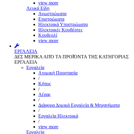
view more
Λευκά Είδη
Ανωστρώματα
Επιστρώματα
Ηλεκτρικά Υποστρώματα
Ηλεκτρικές Κουβέρτες
Κουβερλί
view more
ΕΡΓΑΛΕΙΑ
ΔΕΣ ΜΕΡΙΚΑ ΑΠΌ ΤΑ ΠΡΟΪΌΝΤΑ ΤΗΣ ΚΑΤΗΓΟΡΙΑΣ
ΕΡΓΑΛΕΙΑ
Εργαλεία
Aτομική Προστασία
/
Kήπος
/
Αέρας
/
Διάφορα Δομικά Εργαλεία & Μηχανήματα
/
Εργαλεία Ηλεκτρικά
/
view more
Εργαλεία