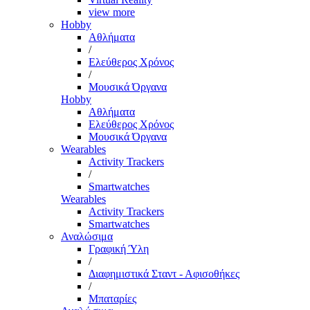
view more
Hobby
Αθλήματα
/
Ελεύθερος Χρόνος
/
Μουσικά Όργανα
Hobby
Αθλήματα
Ελεύθερος Χρόνος
Μουσικά Όργανα
Wearables
Activity Trackers
/
Smartwatches
Wearables
Activity Trackers
Smartwatches
Αναλώσιμα
Γραφική Ύλη
/
Διαφημιστικά Σταντ - Αφισοθήκες
/
Μπαταρίες