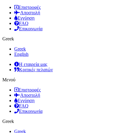
Επιστροφές
Αποστολή
Εγγύηση
FAQ
Επικοινωνία
Greek
Greek
English
Η εταιρεία μας
Κριτικές πελατών
Μενού
Επιστροφές
Αποστολή
Εγγύηση
FAQ
Επικοινωνία
Greek
Greek