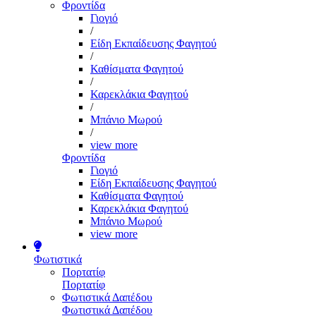
Φροντίδα
Γιογιό
/
Είδη Εκπαίδευσης Φαγητού
/
Καθίσματα Φαγητού
/
Καρεκλάκια Φαγητού
/
Μπάνιο Μωρού
/
view more
Φροντίδα
Γιογιό
Είδη Εκπαίδευσης Φαγητού
Καθίσματα Φαγητού
Καρεκλάκια Φαγητού
Μπάνιο Μωρού
view more
Φωτιστικά
Πορτατίφ
Πορτατίφ
Φωτιστικά Δαπέδου
Φωτιστικά Δαπέδου