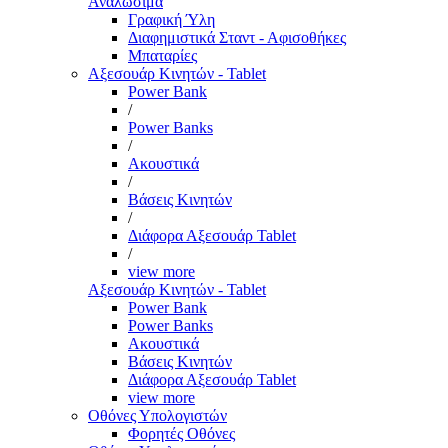
Αναλώσιμα
Γραφική Ύλη
Διαφημιστικά Σταντ - Αφισοθήκες
Μπαταρίες
Αξεσουάρ Κινητών - Tablet
Power Bank
/
Power Banks
/
Ακουστικά
/
Βάσεις Κινητών
/
Διάφορα Αξεσουάρ Tablet
/
view more
Αξεσουάρ Κινητών - Tablet
Power Bank
Power Banks
Ακουστικά
Βάσεις Κινητών
Διάφορα Αξεσουάρ Tablet
view more
Οθόνες Υπολογιστών
Φορητές Οθόνες