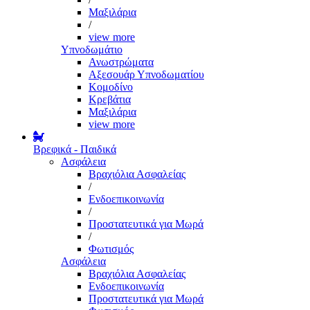
Μαξιλάρια
/
view more
Υπνοδωμάτιο
Ανωστρώματα
Αξεσουάρ Υπνοδωματίου
Κομοδίνο
Κρεβάτια
Μαξιλάρια
view more
Βρεφικά - Παιδικά
Ασφάλεια
Βραχιόλια Ασφαλείας
/
Ενδοεπικοινωνία
/
Προστατευτικά για Μωρά
/
Φωτισμός
Ασφάλεια
Βραχιόλια Ασφαλείας
Ενδοεπικοινωνία
Προστατευτικά για Μωρά