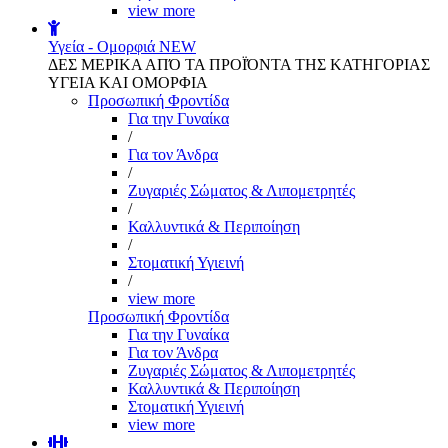
view more
Υγεία - Ομορφιά
NEW
ΔΕΣ ΜΕΡΙΚΑ ΑΠΌ ΤΑ ΠΡΟΪΌΝΤΑ ΤΗΣ ΚΑΤΗΓΟΡΙΑΣ
ΥΓΕΙΑ ΚΑΙ ΟΜΟΡΦΙΑ
Προσωπική Φροντίδα
Για την Γυναίκα
/
Για τον Άνδρα
/
Ζυγαριές Σώματος & Λιπομετρητές
/
Καλλυντικά & Περιποίηση
/
Στοματική Υγιεινή
/
view more
Προσωπική Φροντίδα
Για την Γυναίκα
Για τον Άνδρα
Ζυγαριές Σώματος & Λιπομετρητές
Καλλυντικά & Περιποίηση
Στοματική Υγιεινή
view more