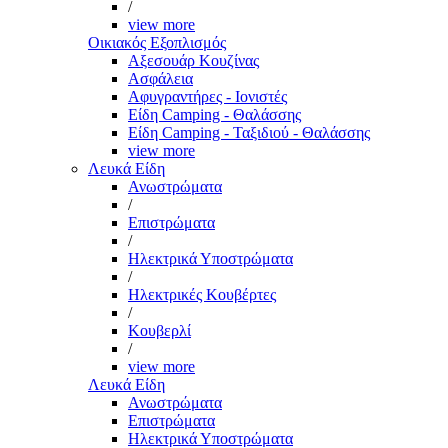
/
view more
Οικιακός Εξοπλισμός
Αξεσουάρ Κουζίνας
Ασφάλεια
Αφυγραντήρες - Ιονιστές
Είδη Camping - Θαλάσσης
Είδη Camping - Ταξιδιού - Θαλάσσης
view more
Λευκά Είδη
Ανωστρώματα
/
Επιστρώματα
/
Ηλεκτρικά Υποστρώματα
/
Ηλεκτρικές Κουβέρτες
/
Κουβερλί
/
view more
Λευκά Είδη
Ανωστρώματα
Επιστρώματα
Ηλεκτρικά Υποστρώματα