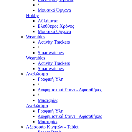
/
Μουσικά Όργανα
Hobby
Αθλήματα
Ελεύθερος Χρόνος
Μουσικά Όργανα
Wearables
Activity Trackers
/
Smartwatches
Wearables
Activity Trackers
Smartwatches
Αναλώσιμα
Γραφική Ύλη
/
Διαφημιστικά Σταντ - Αφισοθήκες
/
Μπαταρίες
Αναλώσιμα
Γραφική Ύλη
Διαφημιστικά Σταντ - Αφισοθήκες
Μπαταρίες
Αξεσουάρ Κινητών - Tablet