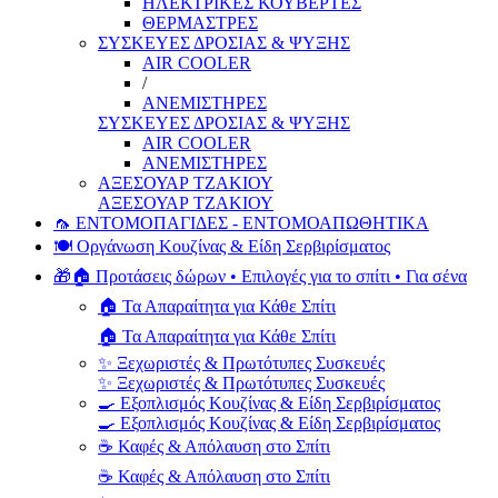
ΗΛΕΚΤΡΙΚΕΣ ΚΟΥΒΕΡΤΕΣ
ΘΕΡΜΑΣΤΡΕΣ
ΣΥΣΚΕΥΕΣ ΔΡΟΣΙΑΣ & ΨΥΞΗΣ
AIR COOLER
/
ΑΝΕΜΙΣΤΗΡΕΣ
ΣΥΣΚΕΥΕΣ ΔΡΟΣΙΑΣ & ΨΥΞΗΣ
AIR COOLER
ΑΝΕΜΙΣΤΗΡΕΣ
ΑΞΕΣΟΥΑΡ ΤΖΑΚΙΟΥ
ΑΞΕΣΟΥΑΡ ΤΖΑΚΙΟΥ
🦟 ΕΝΤΟΜΟΠΑΓΙΔΕΣ - ΕΝΤΟΜΟΑΠΩΘΗΤΙΚΑ
🍽️ Οργάνωση Κουζίνας & Είδη Σερβιρίσματος
🎁🏠 Προτάσεις δώρων • Επιλογές για το σπίτι • Για σένα
🏠 Τα Απαραίτητα για Κάθε Σπίτι
🏠 Τα Απαραίτητα για Κάθε Σπίτι
✨ Ξεχωριστές & Πρωτότυπες Συσκευές
✨ Ξεχωριστές & Πρωτότυπες Συσκευές
🍳 Εξοπλισμός Κουζίνας & Είδη Σερβιρίσματος
🍳 Εξοπλισμός Κουζίνας & Είδη Σερβιρίσματος
☕ Καφές & Απόλαυση στο Σπίτι
☕ Καφές & Απόλαυση στο Σπίτι