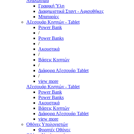
Αναλώσιμα
Γραφική Ύλη
Διαφημιστικά Σταντ - Αφισοθήκες
Μπαταρίες
Αξεσουάρ Κινητών - Tablet
Power Bank
/
Power Banks
/
Ακουστικά
/
Βάσεις Κινητών
/
Διάφορα Αξεσουάρ Tablet
/
view more
Αξεσουάρ Κινητών - Tablet
Power Bank
Power Banks
Ακουστικά
Βάσεις Κινητών
Διάφορα Αξεσουάρ Tablet
view more
Οθόνες Υπολογιστών
Φορητές Οθόνες