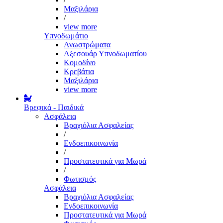
Μαξιλάρια
/
view more
Υπνοδωμάτιο
Ανωστρώματα
Αξεσουάρ Υπνοδωματίου
Κομοδίνο
Κρεβάτια
Μαξιλάρια
view more
Βρεφικά - Παιδικά
Ασφάλεια
Βραχιόλια Ασφαλείας
/
Ενδοεπικοινωνία
/
Προστατευτικά για Μωρά
/
Φωτισμός
Ασφάλεια
Βραχιόλια Ασφαλείας
Ενδοεπικοινωνία
Προστατευτικά για Μωρά