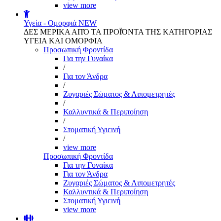
view more
Υγεία - Ομορφιά
NEW
ΔΕΣ ΜΕΡΙΚΑ ΑΠΌ ΤΑ ΠΡΟΪΌΝΤΑ ΤΗΣ ΚΑΤΗΓΟΡΙΑΣ
ΥΓΕΙΑ ΚΑΙ ΟΜΟΡΦΙΑ
Προσωπική Φροντίδα
Για την Γυναίκα
/
Για τον Άνδρα
/
Ζυγαριές Σώματος & Λιπομετρητές
/
Καλλυντικά & Περιποίηση
/
Στοματική Υγιεινή
/
view more
Προσωπική Φροντίδα
Για την Γυναίκα
Για τον Άνδρα
Ζυγαριές Σώματος & Λιπομετρητές
Καλλυντικά & Περιποίηση
Στοματική Υγιεινή
view more