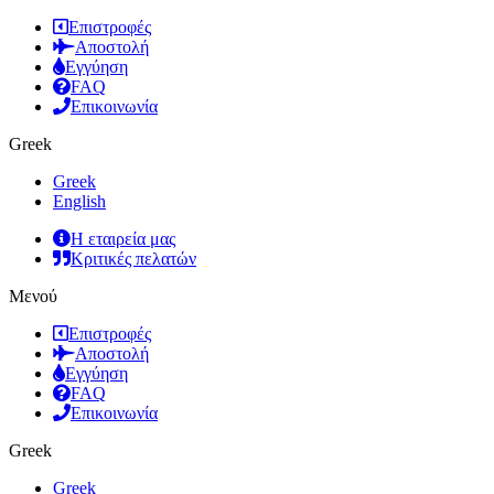
Επιστροφές
Αποστολή
Εγγύηση
FAQ
Επικοινωνία
Greek
Greek
English
Η εταιρεία μας
Κριτικές πελατών
Μενού
Επιστροφές
Αποστολή
Εγγύηση
FAQ
Επικοινωνία
Greek
Greek