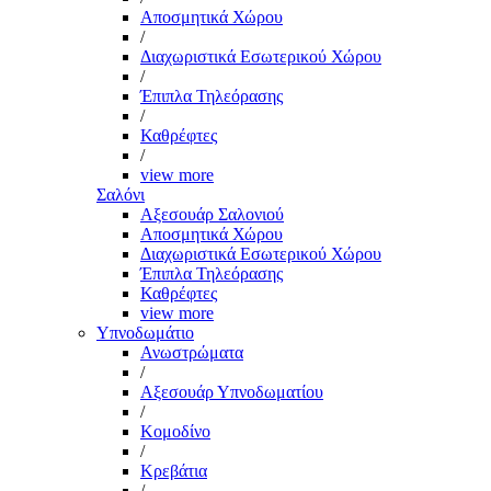
Αποσμητικά Χώρου
/
Διαχωριστικά Εσωτερικού Χώρου
/
Έπιπλα Τηλεόρασης
/
Καθρέφτες
/
view more
Σαλόνι
Αξεσουάρ Σαλονιού
Αποσμητικά Χώρου
Διαχωριστικά Εσωτερικού Χώρου
Έπιπλα Τηλεόρασης
Καθρέφτες
view more
Υπνοδωμάτιο
Ανωστρώματα
/
Αξεσουάρ Υπνοδωματίου
/
Κομοδίνο
/
Κρεβάτια
/