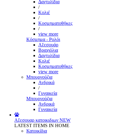
Δαχτυλίδια
/
Κολιέ
/
Κοσμηματοθήκες
/
view more
Κόσμημα - Ρολόι
Αξεσουάρ
Βραχιόλια
Δαχτυλίδια
Κολιέ
Κοσμηματοθήκες
view more
Μπουρνούζια
Ανδρικά
/
Γυναικεία
Μπουρνούζια
Ανδρικά
Γυναικεία
Αξεσουαρ κατοικιδιων
NEW
LATEST ITEMS IN HOME
Κατοικίδια