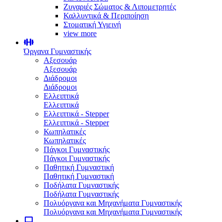
Ζυγαριές Σώματος & Λιπομετρητές
Καλλυντικά & Περιποίηση
Στοματική Υγιεινή
view more
Όργανα Γυμναστικής
Αξεσουάρ
Αξεσουάρ
Διάδρομοι
Διάδρομοι
Ελλειπτικά
Ελλειπτικά
Ελλειπτικά - Stepper
Ελλειπτικά - Stepper
Κωπηλατικές
Κωπηλατικές
Πάγκοι Γυμναστικής
Πάγκοι Γυμναστικής
Παθητική Γυμναστική
Παθητική Γυμναστική
Ποδήλατα Γυμναστικής
Ποδήλατα Γυμναστικής
Πολυόργανα και Μηχανήματα Γυμναστικής
Πολυόργανα και Μηχανήματα Γυμναστικής