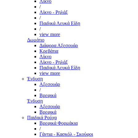
Λίκνο
/
Λίκνο - Ρηλάξ
/
Παιδικά Λευκά Είδη
/
view more
Δωμάτιο
Διάφορα Αξεσουάρ
Κρεβάτια
Λίκνο
Λίκνο - Ρηλάξ
Παιδικά Λευκά Είδη
view more
Ένδυση
Αξεσουάρ
/
Βρεφικά
Ένδυση
Αξεσουάρ
Βρεφικά
Παιδικά Ρούχα
Βρεφικά Φορμάκια
/
Γάντια - Κασκόλ - Σκούφοι