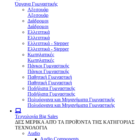
Όργανα Γυμναστικής
Αξεσουάρ
Αξεσουάρ
Διάδρομοι
Διάδρομοι
Ελλειπτικά
Ελλειπτικά
Ελλειπτικά - Stepper
Ελλειπτικά - Stepper
Κωπηλατικές
Κωπηλατικές
Πάγκοι Γυμναστικής
Πάγκοι Γυμναστικής
Παθητική Γυμναστική
Παθητική Γυμναστική
Ποδήλατα Γυμναστικής
Ποδήλατα Γυμναστικής
Πολυόργανα και Μηχανήματα Γυμναστικής
Πολυόργανα και Μηχανήματα Γυμναστικής
Τεχνολογία
Big Sales
ΔΕΣ ΜΕΡΙΚΑ ΑΠΌ ΤΑ ΠΡΟΪΌΝΤΑ ΤΗΣ ΚΑΤΗΓΟΡΙΑΣ
ΤΕΧΝΟΛΟΓΙΑ
Audio
Audio Components