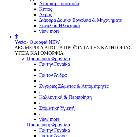
Aτομική Προστασία
Kήπος
Αέρας
Διάφορα Δομικά Εργαλεία & Μηχανήματα
Εργαλεία Ηλεκτρικά
view more
Υγεία - Ομορφιά
NEW
ΔΕΣ ΜΕΡΙΚΑ ΑΠΌ ΤΑ ΠΡΟΪΌΝΤΑ ΤΗΣ ΚΑΤΗΓΟΡΙΑΣ
ΥΓΕΙΑ ΚΑΙ ΟΜΟΡΦΙΑ
Προσωπική Φροντίδα
Για την Γυναίκα
/
Για τον Άνδρα
/
Ζυγαριές Σώματος & Λιπομετρητές
/
Καλλυντικά & Περιποίηση
/
Στοματική Υγιεινή
/
view more
Προσωπική Φροντίδα
Για την Γυναίκα
Για τον Άνδρα