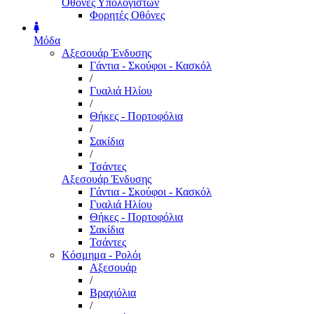
Οθόνες Υπολογιστών
Φορητές Οθόνες
Μόδα
Αξεσουάρ Ένδυσης
Γάντια - Σκούφοι - Κασκόλ
/
Γυαλιά Ηλίου
/
Θήκες - Πορτοφόλια
/
Σακίδια
/
Τσάντες
Αξεσουάρ Ένδυσης
Γάντια - Σκούφοι - Κασκόλ
Γυαλιά Ηλίου
Θήκες - Πορτοφόλια
Σακίδια
Τσάντες
Κόσμημα - Ρολόι
Αξεσουάρ
/
Βραχιόλια
/