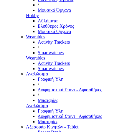
/
Μουσικά Όργανα
Hobby
Αθλήματα
Ελεύθερος Χρόνος
Μουσικά Όργανα
Wearables
Activity Trackers
/
Smartwatches
Wearables
Activity Trackers
Smartwatches
Αναλώσιμα
Γραφική Ύλη
/
Διαφημιστικά Σταντ - Αφισοθήκες
/
Μπαταρίες
Αναλώσιμα
Γραφική Ύλη
Διαφημιστικά Σταντ - Αφισοθήκες
Μπαταρίες
Αξεσουάρ Κινητών - Tablet