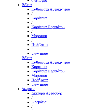
Φωτισμός
Βόλτα
Καθίσματα Αυτοκινήτου
/
Καρότσια
/
Καρότσια Περιπάτου
/
Μάρσιποι
/
Ποδήλατα
/
view more
Βόλτα
Καθίσματα Αυτοκινήτου
Καρότσια
Καρότσια Περιπάτου
Μάρσιποι
Ποδήλατα
view more
Δωμάτιο
Διάφορα Αξεσουάρ
/
Κρεβάτια
/