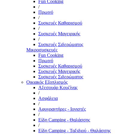
Fun Cooking
/
Πρωινό
/
Συσκευές Καθαρισμού
/
Συσκευές Μαγειρικής
/
Συσκευές Σιδερώματος
Μικροσυσκευές
Fun Cooking
Πρωινό
Συσκευές Καθαρισμού
Συσκευές Μαγειρικής
Συσκευές Σιδερώματος
Οικιακός Εξοπλισμός
Αξεσουάρ Κουζίνας
/
Ασφάλεια
/
Αφυγραντήρες - Ιονιστές
/
Είδη Camping - Θαλάσσης
/
Είδη Camping - Ταξιδιού - Θαλάσσης