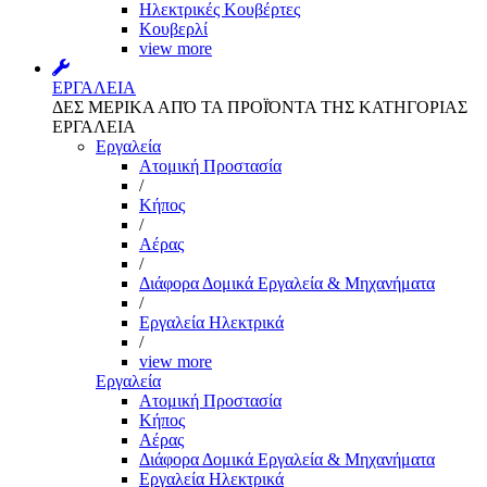
Ηλεκτρικές Κουβέρτες
Κουβερλί
view more
ΕΡΓΑΛΕΙΑ
ΔΕΣ ΜΕΡΙΚΑ ΑΠΌ ΤΑ ΠΡΟΪΌΝΤΑ ΤΗΣ ΚΑΤΗΓΟΡΙΑΣ
ΕΡΓΑΛΕΙΑ
Εργαλεία
Aτομική Προστασία
/
Kήπος
/
Αέρας
/
Διάφορα Δομικά Εργαλεία & Μηχανήματα
/
Εργαλεία Ηλεκτρικά
/
view more
Εργαλεία
Aτομική Προστασία
Kήπος
Αέρας
Διάφορα Δομικά Εργαλεία & Μηχανήματα
Εργαλεία Ηλεκτρικά