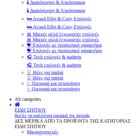
🕯️ Διακόσμηση & Ατμόσφαιρα
🕯️ Διακόσμηση & Ατμόσφαιρα
🛏️ Λευκά Είδη & Cozy Επιλογές
🛏️ Λευκά Είδη & Cozy Επιλογές
🎀 Μικρές αλλά ξεχωριστές επιλογές
🎀 Μικρές αλλά ξεχωριστές επιλογές
💝 Επιλογές με προσωπικό χαρακτήρα
💝 Επιλογές με προσωπικό χαρακτήρα
🎧 Tech επιλογές & gadgets
🎧 Tech επιλογές & gadgets
🎈 Ιδέες για παιδιά
🎈 Ιδέες για παιδιά
✨ Ομορφιά και περιποίηση
✨ Ομορφιά και περιποίηση
All categories
ΕΙΔΗ ΣΠΙΤΙΟΥ
βρείτε τα καλύτερα οικιακά της αγοράς
ΔΕΣ ΜΕΡΙΚΑ ΑΠΌ ΤΑ ΠΡΟΪΌΝΤΑ ΤΗΣ ΚΑΤΗΓΟΡΙΑΣ
ΕΙΔΗ ΣΠΙΤΙΟΥ
Μικροσυσκευές