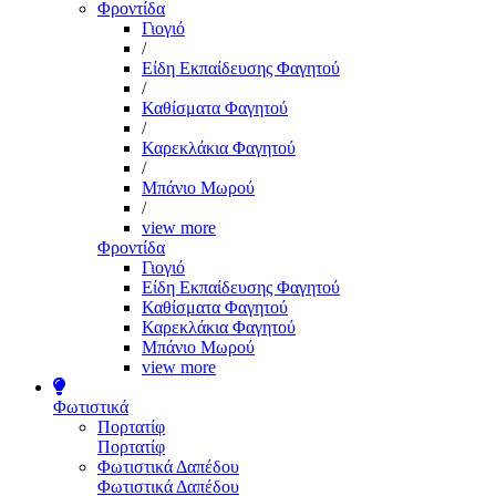
Φροντίδα
Γιογιό
/
Είδη Εκπαίδευσης Φαγητού
/
Καθίσματα Φαγητού
/
Καρεκλάκια Φαγητού
/
Μπάνιο Μωρού
/
view more
Φροντίδα
Γιογιό
Είδη Εκπαίδευσης Φαγητού
Καθίσματα Φαγητού
Καρεκλάκια Φαγητού
Μπάνιο Μωρού
view more
Φωτιστικά
Πορτατίφ
Πορτατίφ
Φωτιστικά Δαπέδου
Φωτιστικά Δαπέδου