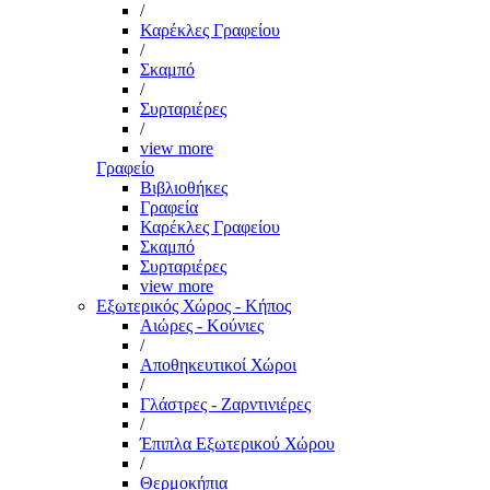
/
Καρέκλες Γραφείου
/
Σκαμπό
/
Συρταριέρες
/
view more
Γραφείο
Βιβλιοθήκες
Γραφεία
Καρέκλες Γραφείου
Σκαμπό
Συρταριέρες
view more
Εξωτερικός Χώρος - Κήπος
Αιώρες - Κούνιες
/
Αποθηκευτικοί Χώροι
/
Γλάστρες - Ζαρντινιέρες
/
Έπιπλα Εξωτερικού Χώρου
/
Θερμοκήπια