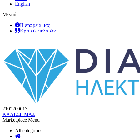
English
Μενού
Η εταιρεία μας
Κριτικές πελατών
2105200013
ΚΑΛΕΣΕ ΜΑΣ
Marketplace Menu
All categories