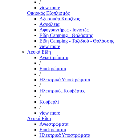
/
view more
Οικιακός Εξοπλισμός
Αξεσουάρ Κουζίνας
Ασφάλεια
Αφυγραντήρες - Ιονιστές
Είδη Camping - Θαλάσσης
Είδη Camping - Ταξιδιού - Θαλάσσης
view more
Λευκά Είδη
Ανωστρώματα
/
Επιστρώματα
/
Ηλεκτρικά Υποστρώματα
/
Ηλεκτρικές Κουβέρτες
/
Κουβερλί
/
view more
Λευκά Είδη
Ανωστρώματα
Επιστρώματα
Ηλεκτρικά Υποστρώματα