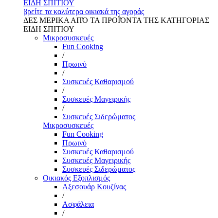
ΕΙΔΗ ΣΠΙΤΙΟΥ
βρείτε τα καλύτερα οικιακά της αγοράς
ΔΕΣ ΜΕΡΙΚΑ ΑΠΌ ΤΑ ΠΡΟΪΌΝΤΑ ΤΗΣ ΚΑΤΗΓΟΡΙΑΣ
ΕΙΔΗ ΣΠΙΤΙΟΥ
Μικροσυσκευές
Fun Cooking
/
Πρωινό
/
Συσκευές Καθαρισμού
/
Συσκευές Μαγειρικής
/
Συσκευές Σιδερώματος
Μικροσυσκευές
Fun Cooking
Πρωινό
Συσκευές Καθαρισμού
Συσκευές Μαγειρικής
Συσκευές Σιδερώματος
Οικιακός Εξοπλισμός
Αξεσουάρ Κουζίνας
/
Ασφάλεια
/