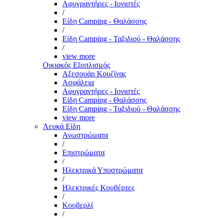
Αφυγραντήρες - Ιονιστές
/
Είδη Camping - Θαλάσσης
/
Είδη Camping - Ταξιδιού - Θαλάσσης
/
view more
Οικιακός Εξοπλισμός
Αξεσουάρ Κουζίνας
Ασφάλεια
Αφυγραντήρες - Ιονιστές
Είδη Camping - Θαλάσσης
Είδη Camping - Ταξιδιού - Θαλάσσης
view more
Λευκά Είδη
Ανωστρώματα
/
Επιστρώματα
/
Ηλεκτρικά Υποστρώματα
/
Ηλεκτρικές Κουβέρτες
/
Κουβερλί
/