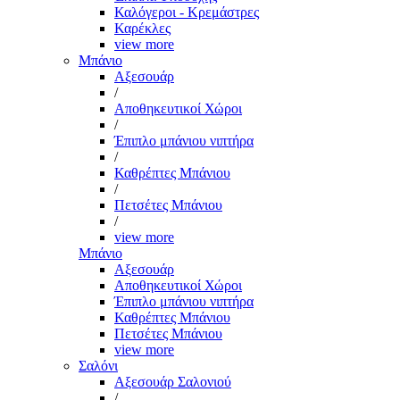
Καλόγεροι - Κρεμάστρες
Καρέκλες
view more
Μπάνιο
Αξεσουάρ
/
Αποθηκευτικοί Χώροι
/
Έπιπλο μπάνιου νιπτήρα
/
Καθρέπτες Μπάνιου
/
Πετσέτες Μπάνιου
/
view more
Μπάνιο
Αξεσουάρ
Αποθηκευτικοί Χώροι
Έπιπλο μπάνιου νιπτήρα
Καθρέπτες Μπάνιου
Πετσέτες Μπάνιου
view more
Σαλόνι
Αξεσουάρ Σαλονιού
/