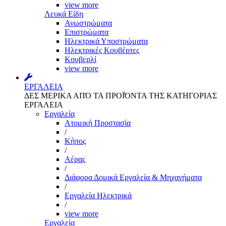
view more
Λευκά Είδη
Ανωστρώματα
Επιστρώματα
Ηλεκτρικά Υποστρώματα
Ηλεκτρικές Κουβέρτες
Κουβερλί
view more
ΕΡΓΑΛΕΙΑ
ΔΕΣ ΜΕΡΙΚΑ ΑΠΌ ΤΑ ΠΡΟΪΌΝΤΑ ΤΗΣ ΚΑΤΗΓΟΡΙΑΣ
ΕΡΓΑΛΕΙΑ
Εργαλεία
Aτομική Προστασία
/
Kήπος
/
Αέρας
/
Διάφορα Δομικά Εργαλεία & Μηχανήματα
/
Εργαλεία Ηλεκτρικά
/
view more
Εργαλεία