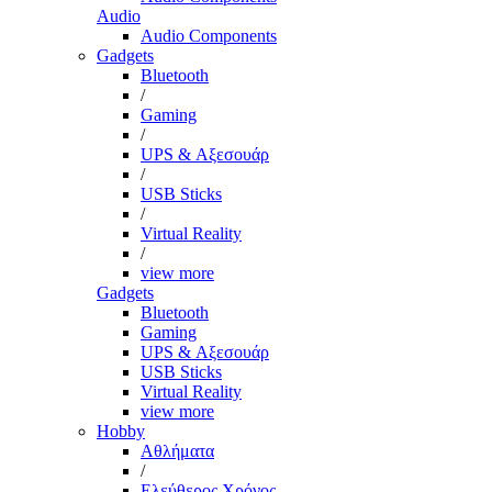
Audio
Audio Components
Gadgets
Bluetooth
/
Gaming
/
UPS & Αξεσουάρ
/
USB Sticks
/
Virtual Reality
/
view more
Gadgets
Bluetooth
Gaming
UPS & Αξεσουάρ
USB Sticks
Virtual Reality
view more
Hobby
Αθλήματα
/
Ελεύθερος Χρόνος