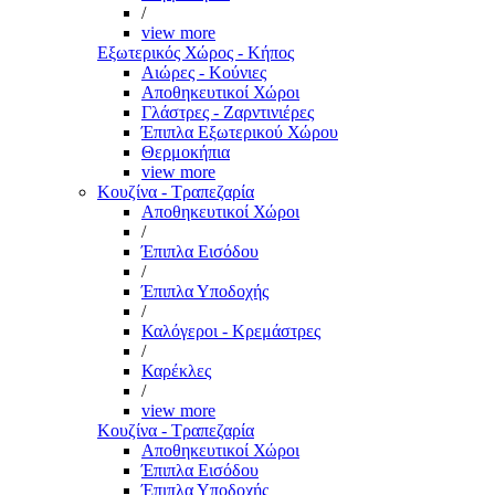
/
view more
Εξωτερικός Χώρος - Κήπος
Αιώρες - Κούνιες
Αποθηκευτικοί Χώροι
Γλάστρες - Ζαρντινιέρες
Έπιπλα Εξωτερικού Χώρου
Θερμοκήπια
view more
Κουζίνα - Τραπεζαρία
Αποθηκευτικοί Χώροι
/
Έπιπλα Εισόδου
/
Έπιπλα Υποδοχής
/
Καλόγεροι - Κρεμάστρες
/
Καρέκλες
/
view more
Κουζίνα - Τραπεζαρία
Αποθηκευτικοί Χώροι
Έπιπλα Εισόδου
Έπιπλα Υποδοχής