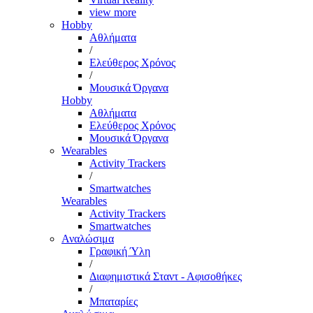
view more
Hobby
Αθλήματα
/
Ελεύθερος Χρόνος
/
Μουσικά Όργανα
Hobby
Αθλήματα
Ελεύθερος Χρόνος
Μουσικά Όργανα
Wearables
Activity Trackers
/
Smartwatches
Wearables
Activity Trackers
Smartwatches
Αναλώσιμα
Γραφική Ύλη
/
Διαφημιστικά Σταντ - Αφισοθήκες
/
Μπαταρίες