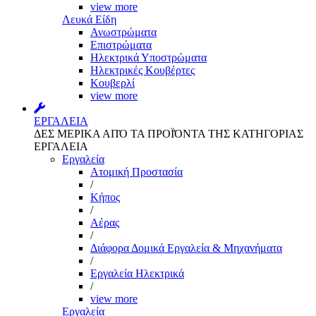
view more
Λευκά Είδη
Ανωστρώματα
Επιστρώματα
Ηλεκτρικά Υποστρώματα
Ηλεκτρικές Κουβέρτες
Κουβερλί
view more
ΕΡΓΑΛΕΙΑ
ΔΕΣ ΜΕΡΙΚΑ ΑΠΌ ΤΑ ΠΡΟΪΌΝΤΑ ΤΗΣ ΚΑΤΗΓΟΡΙΑΣ
ΕΡΓΑΛΕΙΑ
Εργαλεία
Aτομική Προστασία
/
Kήπος
/
Αέρας
/
Διάφορα Δομικά Εργαλεία & Μηχανήματα
/
Εργαλεία Ηλεκτρικά
/
view more
Εργαλεία