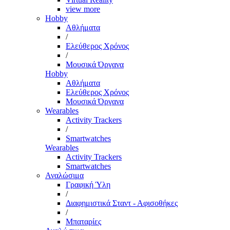
view more
Hobby
Αθλήματα
/
Ελεύθερος Χρόνος
/
Μουσικά Όργανα
Hobby
Αθλήματα
Ελεύθερος Χρόνος
Μουσικά Όργανα
Wearables
Activity Trackers
/
Smartwatches
Wearables
Activity Trackers
Smartwatches
Αναλώσιμα
Γραφική Ύλη
/
Διαφημιστικά Σταντ - Αφισοθήκες
/
Μπαταρίες