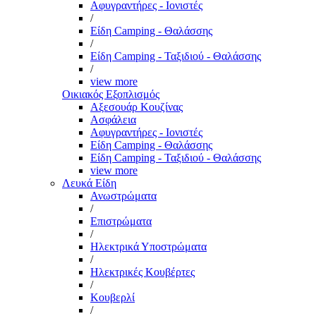
Αφυγραντήρες - Ιονιστές
/
Είδη Camping - Θαλάσσης
/
Είδη Camping - Ταξιδιού - Θαλάσσης
/
view more
Οικιακός Εξοπλισμός
Αξεσουάρ Κουζίνας
Ασφάλεια
Αφυγραντήρες - Ιονιστές
Είδη Camping - Θαλάσσης
Είδη Camping - Ταξιδιού - Θαλάσσης
view more
Λευκά Είδη
Ανωστρώματα
/
Επιστρώματα
/
Ηλεκτρικά Υποστρώματα
/
Ηλεκτρικές Κουβέρτες
/
Κουβερλί
/