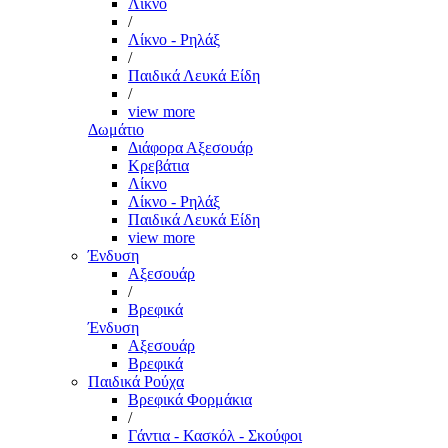
Λίκνο
/
Λίκνο - Ρηλάξ
/
Παιδικά Λευκά Είδη
/
view more
Δωμάτιο
Διάφορα Αξεσουάρ
Κρεβάτια
Λίκνο
Λίκνο - Ρηλάξ
Παιδικά Λευκά Είδη
view more
Ένδυση
Αξεσουάρ
/
Βρεφικά
Ένδυση
Αξεσουάρ
Βρεφικά
Παιδικά Ρούχα
Βρεφικά Φορμάκια
/
Γάντια - Κασκόλ - Σκούφοι