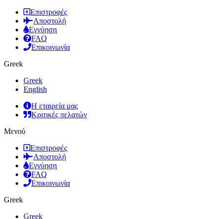
Επιστροφές
Αποστολή
Εγγύηση
FAQ
Επικοινωνία
Greek
Greek
English
Η εταιρεία μας
Κριτικές πελατών
Μενού
Επιστροφές
Αποστολή
Εγγύηση
FAQ
Επικοινωνία
Greek
Greek