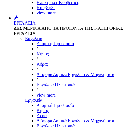
Ηλεκτρικές Κουβέρτες
Κουβερλί
view more
ΕΡΓΑΛΕΙΑ
ΔΕΣ ΜΕΡΙΚΑ ΑΠΌ ΤΑ ΠΡΟΪΌΝΤΑ ΤΗΣ ΚΑΤΗΓΟΡΙΑΣ
ΕΡΓΑΛΕΙΑ
Εργαλεία
Aτομική Προστασία
/
Kήπος
/
Αέρας
/
Διάφορα Δομικά Εργαλεία & Μηχανήματα
/
Εργαλεία Ηλεκτρικά
/
view more
Εργαλεία
Aτομική Προστασία
Kήπος
Αέρας
Διάφορα Δομικά Εργαλεία & Μηχανήματα
Εργαλεία Ηλεκτρικά