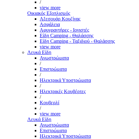
/
view more
Οικιακός Εξοπλισμός
Αξεσουάρ Κουζίνας
Ασφάλεια
Αφυγραντήρες - Ιονιστές
Είδη Camping - Θαλάσσης
Είδη Camping - Ταξιδιού - Θαλάσσης
view more
Λευκά Είδη
Ανωστρώματα
/
Επιστρώματα
/
Ηλεκτρικά Υποστρώματα
/
Ηλεκτρικές Κουβέρτες
/
Κουβερλί
/
view more
Λευκά Είδη
Ανωστρώματα
Επιστρώματα
Ηλεκτρικά Υποστρώματα