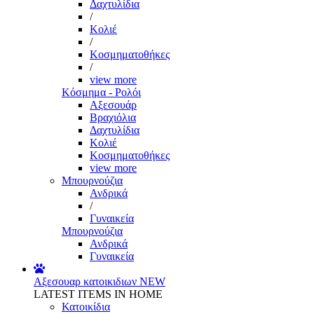
Δαχτυλίδια
/
Κολιέ
/
Κοσμηματοθήκες
/
view more
Κόσμημα - Ρολόι
Αξεσουάρ
Βραχιόλια
Δαχτυλίδια
Κολιέ
Κοσμηματοθήκες
view more
Μπουρνούζια
Ανδρικά
/
Γυναικεία
Μπουρνούζια
Ανδρικά
Γυναικεία
Αξεσουαρ κατοικιδιων
NEW
LATEST ITEMS IN HOME
Κατοικίδια