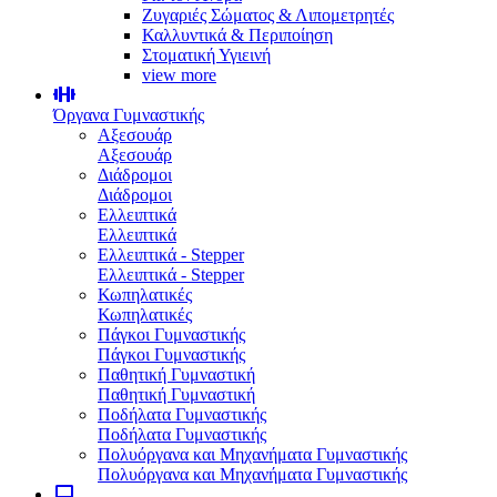
Ζυγαριές Σώματος & Λιπομετρητές
Καλλυντικά & Περιποίηση
Στοματική Υγιεινή
view more
Όργανα Γυμναστικής
Αξεσουάρ
Αξεσουάρ
Διάδρομοι
Διάδρομοι
Ελλειπτικά
Ελλειπτικά
Ελλειπτικά - Stepper
Ελλειπτικά - Stepper
Κωπηλατικές
Κωπηλατικές
Πάγκοι Γυμναστικής
Πάγκοι Γυμναστικής
Παθητική Γυμναστική
Παθητική Γυμναστική
Ποδήλατα Γυμναστικής
Ποδήλατα Γυμναστικής
Πολυόργανα και Μηχανήματα Γυμναστικής
Πολυόργανα και Μηχανήματα Γυμναστικής