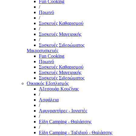
Fun Cooking
/
Πρωινό
/
Συσκευές Καθαρισμού
/
Συσκευές Μαγειρικής
/
Συσκευές Σιδερώματος
Μικροσυσκευές
Fun Cooking
Πρωινό
Συσκευές Καθαρισμού
Συσκευές Μαγειρικής
Συσκευές Σιδερώματος
Οικιακός Εξοπλισμός
Αξεσουάρ Κουζίνας
/
Ασφάλεια
/
Αφυγραντήρες - Ιονιστές
/
Είδη Camping - Θαλάσσης
/
Είδη Camping - Ταξιδιού - Θαλάσσης