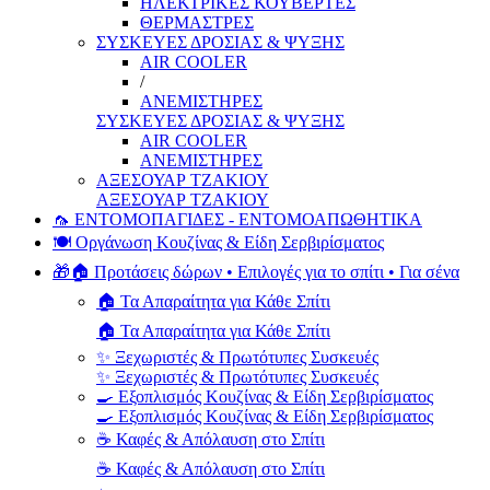
ΗΛΕΚΤΡΙΚΕΣ ΚΟΥΒΕΡΤΕΣ
ΘΕΡΜΑΣΤΡΕΣ
ΣΥΣΚΕΥΕΣ ΔΡΟΣΙΑΣ & ΨΥΞΗΣ
AIR COOLER
/
ΑΝΕΜΙΣΤΗΡΕΣ
ΣΥΣΚΕΥΕΣ ΔΡΟΣΙΑΣ & ΨΥΞΗΣ
AIR COOLER
ΑΝΕΜΙΣΤΗΡΕΣ
ΑΞΕΣΟΥΑΡ ΤΖΑΚΙΟΥ
ΑΞΕΣΟΥΑΡ ΤΖΑΚΙΟΥ
🦟 ΕΝΤΟΜΟΠΑΓΙΔΕΣ - ΕΝΤΟΜΟΑΠΩΘΗΤΙΚΑ
🍽️ Οργάνωση Κουζίνας & Είδη Σερβιρίσματος
🎁🏠 Προτάσεις δώρων • Επιλογές για το σπίτι • Για σένα
🏠 Τα Απαραίτητα για Κάθε Σπίτι
🏠 Τα Απαραίτητα για Κάθε Σπίτι
✨ Ξεχωριστές & Πρωτότυπες Συσκευές
✨ Ξεχωριστές & Πρωτότυπες Συσκευές
🍳 Εξοπλισμός Κουζίνας & Είδη Σερβιρίσματος
🍳 Εξοπλισμός Κουζίνας & Είδη Σερβιρίσματος
☕ Καφές & Απόλαυση στο Σπίτι
☕ Καφές & Απόλαυση στο Σπίτι