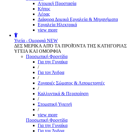
Aτομική Προστασία
Kήπος
Αέρας
Διάφορα Δομικά Εργαλεία & Μηχανήματα
Εργαλεία Ηλεκτρικά
view more
Υγεία - Ομορφιά
NEW
ΔΕΣ ΜΕΡΙΚΑ ΑΠΌ ΤΑ ΠΡΟΪΌΝΤΑ ΤΗΣ ΚΑΤΗΓΟΡΙΑΣ
ΥΓΕΙΑ ΚΑΙ ΟΜΟΡΦΙΑ
Προσωπική Φροντίδα
Για την Γυναίκα
/
Για τον Άνδρα
/
Ζυγαριές Σώματος & Λιπομετρητές
/
Καλλυντικά & Περιποίηση
/
Στοματική Υγιεινή
/
view more
Προσωπική Φροντίδα
Για την Γυναίκα
Για τον Άνδρα