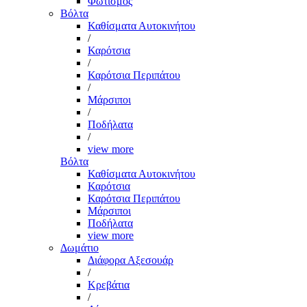
Φωτισμός
Βόλτα
Καθίσματα Αυτοκινήτου
/
Καρότσια
/
Καρότσια Περιπάτου
/
Μάρσιποι
/
Ποδήλατα
/
view more
Βόλτα
Καθίσματα Αυτοκινήτου
Καρότσια
Καρότσια Περιπάτου
Μάρσιποι
Ποδήλατα
view more
Δωμάτιο
Διάφορα Αξεσουάρ
/
Κρεβάτια
/