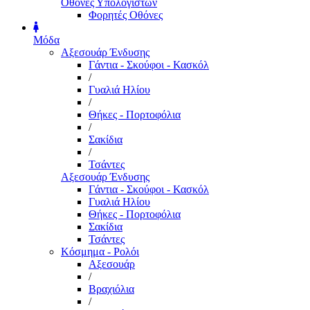
Οθόνες Υπολογιστών
Φορητές Οθόνες
Μόδα
Αξεσουάρ Ένδυσης
Γάντια - Σκούφοι - Κασκόλ
/
Γυαλιά Ηλίου
/
Θήκες - Πορτοφόλια
/
Σακίδια
/
Τσάντες
Αξεσουάρ Ένδυσης
Γάντια - Σκούφοι - Κασκόλ
Γυαλιά Ηλίου
Θήκες - Πορτοφόλια
Σακίδια
Τσάντες
Κόσμημα - Ρολόι
Αξεσουάρ
/
Βραχιόλια
/