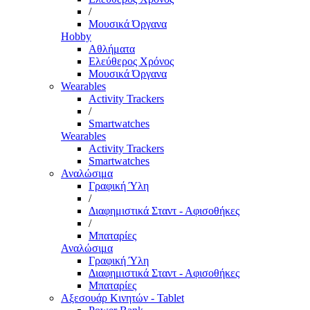
/
Μουσικά Όργανα
Hobby
Αθλήματα
Ελεύθερος Χρόνος
Μουσικά Όργανα
Wearables
Activity Trackers
/
Smartwatches
Wearables
Activity Trackers
Smartwatches
Αναλώσιμα
Γραφική Ύλη
/
Διαφημιστικά Σταντ - Αφισοθήκες
/
Μπαταρίες
Αναλώσιμα
Γραφική Ύλη
Διαφημιστικά Σταντ - Αφισοθήκες
Μπαταρίες
Αξεσουάρ Κινητών - Tablet