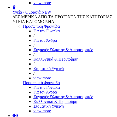
view more
Υγεία - Ομορφιά
NEW
ΔΕΣ ΜΕΡΙΚΑ ΑΠΌ ΤΑ ΠΡΟΪΌΝΤΑ ΤΗΣ ΚΑΤΗΓΟΡΙΑΣ
ΥΓΕΙΑ ΚΑΙ ΟΜΟΡΦΙΑ
Προσωπική Φροντίδα
Για την Γυναίκα
/
Για τον Άνδρα
/
Ζυγαριές Σώματος & Λιπομετρητές
/
Καλλυντικά & Περιποίηση
/
Στοματική Υγιεινή
/
view more
Προσωπική Φροντίδα
Για την Γυναίκα
Για τον Άνδρα
Ζυγαριές Σώματος & Λιπομετρητές
Καλλυντικά & Περιποίηση
Στοματική Υγιεινή
view more