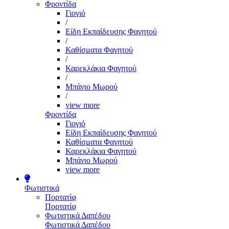
Φροντίδα
Γιογιό
/
Είδη Εκπαίδευσης Φαγητού
/
Καθίσματα Φαγητού
/
Καρεκλάκια Φαγητού
/
Μπάνιο Μωρού
/
view more
Φροντίδα
Γιογιό
Είδη Εκπαίδευσης Φαγητού
Καθίσματα Φαγητού
Καρεκλάκια Φαγητού
Μπάνιο Μωρού
view more
Φωτιστικά
Πορτατίφ
Πορτατίφ
Φωτιστικά Δαπέδου
Φωτιστικά Δαπέδου