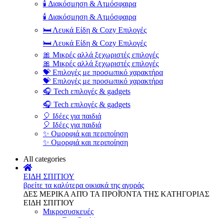
🕯️ Διακόσμηση & Ατμόσφαιρα
🕯️ Διακόσμηση & Ατμόσφαιρα
🛏️ Λευκά Είδη & Cozy Επιλογές
🛏️ Λευκά Είδη & Cozy Επιλογές
🎀 Μικρές αλλά ξεχωριστές επιλογές
🎀 Μικρές αλλά ξεχωριστές επιλογές
💝 Επιλογές με προσωπικό χαρακτήρα
💝 Επιλογές με προσωπικό χαρακτήρα
🎧 Tech επιλογές & gadgets
🎧 Tech επιλογές & gadgets
🎈 Ιδέες για παιδιά
🎈 Ιδέες για παιδιά
✨ Ομορφιά και περιποίηση
✨ Ομορφιά και περιποίηση
All categories
ΕΙΔΗ ΣΠΙΤΙΟΥ
βρείτε τα καλύτερα οικιακά της αγοράς
ΔΕΣ ΜΕΡΙΚΑ ΑΠΌ ΤΑ ΠΡΟΪΌΝΤΑ ΤΗΣ ΚΑΤΗΓΟΡΙΑΣ
ΕΙΔΗ ΣΠΙΤΙΟΥ
Μικροσυσκευές