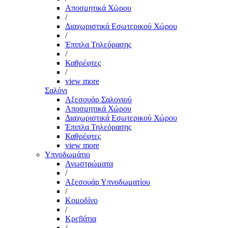
Αποσμητικά Χώρου
/
Διαχωριστικά Εσωτερικού Χώρου
/
Έπιπλα Τηλεόρασης
/
Καθρέφτες
/
view more
Σαλόνι
Αξεσουάρ Σαλονιού
Αποσμητικά Χώρου
Διαχωριστικά Εσωτερικού Χώρου
Έπιπλα Τηλεόρασης
Καθρέφτες
view more
Υπνοδωμάτιο
Ανωστρώματα
/
Αξεσουάρ Υπνοδωματίου
/
Κομοδίνο
/
Κρεβάτια
/