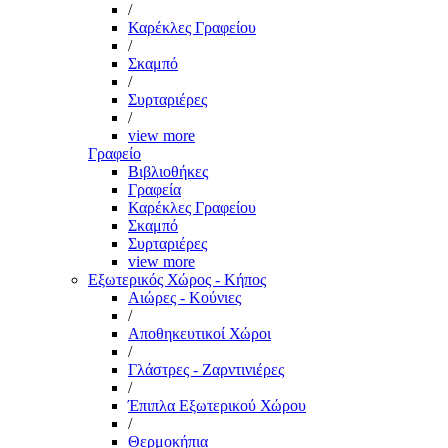
/
Καρέκλες Γραφείου
/
Σκαμπό
/
Συρταριέρες
/
view more
Γραφείο
Βιβλιοθήκες
Γραφεία
Καρέκλες Γραφείου
Σκαμπό
Συρταριέρες
view more
Εξωτερικός Χώρος - Κήπος
Αιώρες - Κούνιες
/
Αποθηκευτικοί Χώροι
/
Γλάστρες - Ζαρντινιέρες
/
Έπιπλα Εξωτερικού Χώρου
/
Θερμοκήπια