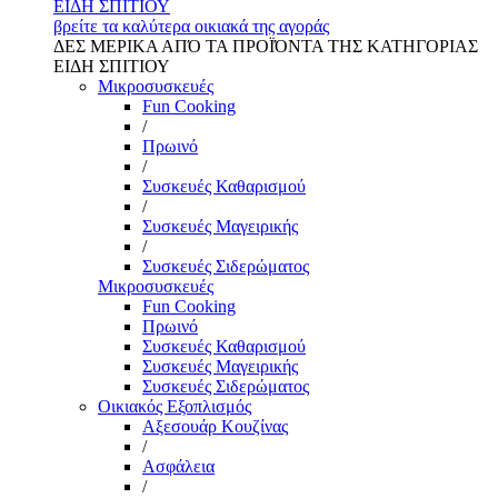
ΕΙΔΗ ΣΠΙΤΙΟΥ
βρείτε τα καλύτερα οικιακά της αγοράς
ΔΕΣ ΜΕΡΙΚΑ ΑΠΌ ΤΑ ΠΡΟΪΌΝΤΑ ΤΗΣ ΚΑΤΗΓΟΡΙΑΣ
ΕΙΔΗ ΣΠΙΤΙΟΥ
Μικροσυσκευές
Fun Cooking
/
Πρωινό
/
Συσκευές Καθαρισμού
/
Συσκευές Μαγειρικής
/
Συσκευές Σιδερώματος
Μικροσυσκευές
Fun Cooking
Πρωινό
Συσκευές Καθαρισμού
Συσκευές Μαγειρικής
Συσκευές Σιδερώματος
Οικιακός Εξοπλισμός
Αξεσουάρ Κουζίνας
/
Ασφάλεια
/