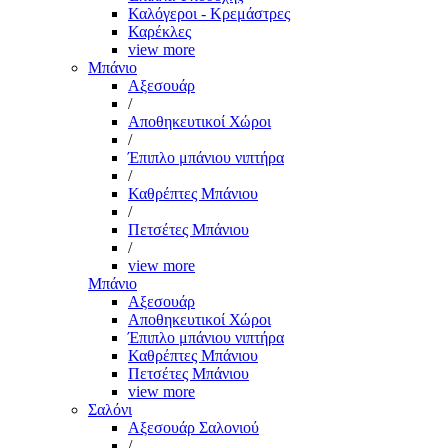
Καλόγεροι - Κρεμάστρες
Καρέκλες
view more
Μπάνιο
Αξεσουάρ
/
Αποθηκευτικοί Χώροι
/
Έπιπλο μπάνιου νιπτήρα
/
Καθρέπτες Μπάνιου
/
Πετσέτες Μπάνιου
/
view more
Μπάνιο
Αξεσουάρ
Αποθηκευτικοί Χώροι
Έπιπλο μπάνιου νιπτήρα
Καθρέπτες Μπάνιου
Πετσέτες Μπάνιου
view more
Σαλόνι
Αξεσουάρ Σαλονιού
/