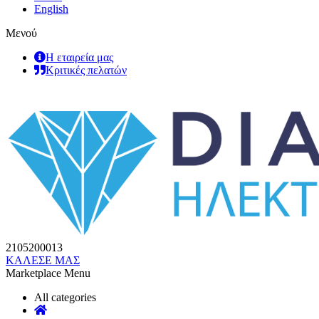
English
Μενού
Η εταιρεία μας
Κριτικές πελατών
2105200013
ΚΑΛΕΣΕ ΜΑΣ
Marketplace Menu
All categories