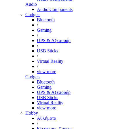
Audio
Audio Components
Gadgets
Bluetooth
/
Gaming
/
UPS & Αξεσουάρ
/
USB Sticks
/
Virtual Reality
/
view more
Gadgets
Bluetooth
Gaming
UPS & Αξεσουάρ
USB Sticks
Virtual Reality
view more
Hobby
Αθλήματα
/
Ελεύθερος Χρόνος