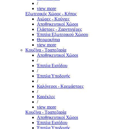
/
view more
Εξωτερικός Χώρος - Κήπος
Αιώρες - Κούνιες
Αποθηκευτικοί Χώροι
Γλάστρες - Ζαρντινιέρες
Έπιπλα Εξωτερικού Χώρου
Θερμοκήπια
view more
Κουζίνα - Τραπεζαρία
Αποθηκευτικοί Χώροι
/
Έπιπλα Εισόδου
/
Έπιπλα Υποδοχής
/
Καλόγεροι - Κρεμάστρες
/
Καρέκλες
/
view more
Κουζίνα - Τραπεζαρία
Αποθηκευτικοί Χώροι
Έπιπλα Εισόδου
Έπιπλα Υποδοχής