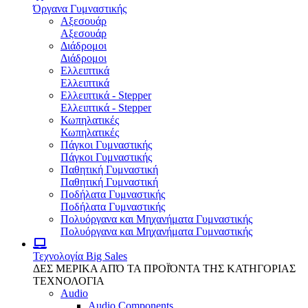
Όργανα Γυμναστικής
Αξεσουάρ
Αξεσουάρ
Διάδρομοι
Διάδρομοι
Ελλειπτικά
Ελλειπτικά
Ελλειπτικά - Stepper
Ελλειπτικά - Stepper
Κωπηλατικές
Κωπηλατικές
Πάγκοι Γυμναστικής
Πάγκοι Γυμναστικής
Παθητική Γυμναστική
Παθητική Γυμναστική
Ποδήλατα Γυμναστικής
Ποδήλατα Γυμναστικής
Πολυόργανα και Μηχανήματα Γυμναστικής
Πολυόργανα και Μηχανήματα Γυμναστικής
Τεχνολογία
Big Sales
ΔΕΣ ΜΕΡΙΚΑ ΑΠΌ ΤΑ ΠΡΟΪΌΝΤΑ ΤΗΣ ΚΑΤΗΓΟΡΙΑΣ
ΤΕΧΝΟΛΟΓΙΑ
Audio
Audio Components