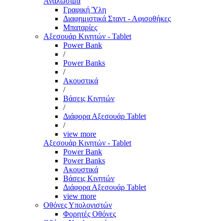
Αναλώσιμα
Γραφική Ύλη
Διαφημιστικά Σταντ - Αφισοθήκες
Μπαταρίες
Αξεσουάρ Κινητών - Tablet
Power Bank
/
Power Banks
/
Ακουστικά
/
Βάσεις Κινητών
/
Διάφορα Αξεσουάρ Tablet
/
view more
Αξεσουάρ Κινητών - Tablet
Power Bank
Power Banks
Ακουστικά
Βάσεις Κινητών
Διάφορα Αξεσουάρ Tablet
view more
Οθόνες Υπολογιστών
Φορητές Οθόνες