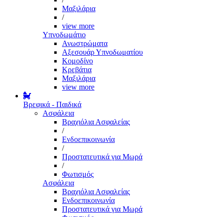
Μαξιλάρια
/
view more
Υπνοδωμάτιο
Ανωστρώματα
Αξεσουάρ Υπνοδωματίου
Κομοδίνο
Κρεβάτια
Μαξιλάρια
view more
Βρεφικά - Παιδικά
Ασφάλεια
Βραχιόλια Ασφαλείας
/
Ενδοεπικοινωνία
/
Προστατευτικά για Μωρά
/
Φωτισμός
Ασφάλεια
Βραχιόλια Ασφαλείας
Ενδοεπικοινωνία
Προστατευτικά για Μωρά