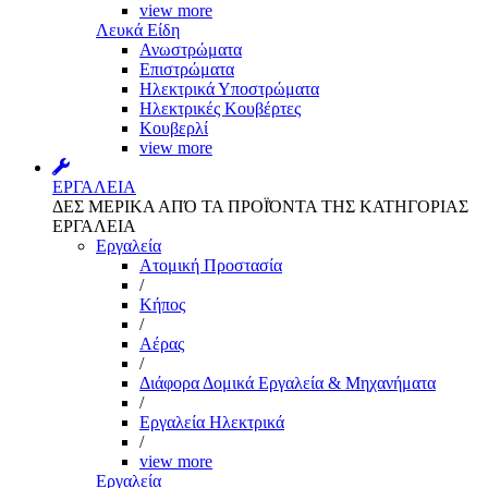
view more
Λευκά Είδη
Ανωστρώματα
Επιστρώματα
Ηλεκτρικά Υποστρώματα
Ηλεκτρικές Κουβέρτες
Κουβερλί
view more
ΕΡΓΑΛΕΙΑ
ΔΕΣ ΜΕΡΙΚΑ ΑΠΌ ΤΑ ΠΡΟΪΌΝΤΑ ΤΗΣ ΚΑΤΗΓΟΡΙΑΣ
ΕΡΓΑΛΕΙΑ
Εργαλεία
Aτομική Προστασία
/
Kήπος
/
Αέρας
/
Διάφορα Δομικά Εργαλεία & Μηχανήματα
/
Εργαλεία Ηλεκτρικά
/
view more
Εργαλεία