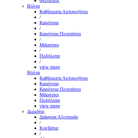
Φωτισμός
Βόλτα
Καθίσματα Αυτοκινήτου
/
Καρότσια
/
Καρότσια Περιπάτου
/
Μάρσιποι
/
Ποδήλατα
/
view more
Βόλτα
Καθίσματα Αυτοκινήτου
Καρότσια
Καρότσια Περιπάτου
Μάρσιποι
Ποδήλατα
view more
Δωμάτιο
Διάφορα Αξεσουάρ
/
Κρεβάτια
/