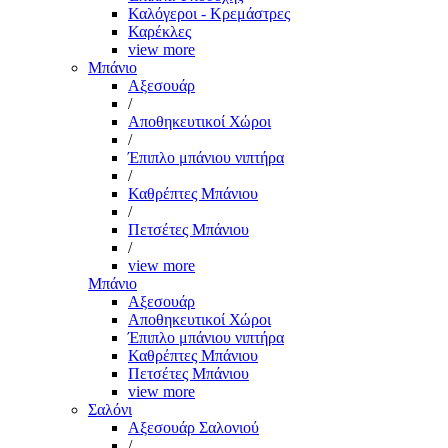
Καλόγεροι - Κρεμάστρες
Καρέκλες
view more
Μπάνιο
Αξεσουάρ
/
Αποθηκευτικοί Χώροι
/
Έπιπλο μπάνιου νιπτήρα
/
Καθρέπτες Μπάνιου
/
Πετσέτες Μπάνιου
/
view more
Μπάνιο
Αξεσουάρ
Αποθηκευτικοί Χώροι
Έπιπλο μπάνιου νιπτήρα
Καθρέπτες Μπάνιου
Πετσέτες Μπάνιου
view more
Σαλόνι
Αξεσουάρ Σαλονιού
/