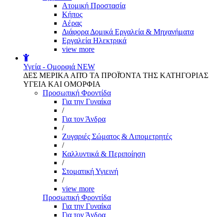
Aτομική Προστασία
Kήπος
Αέρας
Διάφορα Δομικά Εργαλεία & Μηχανήματα
Εργαλεία Ηλεκτρικά
view more
Υγεία - Ομορφιά
NEW
ΔΕΣ ΜΕΡΙΚΑ ΑΠΌ ΤΑ ΠΡΟΪΌΝΤΑ ΤΗΣ ΚΑΤΗΓΟΡΙΑΣ
ΥΓΕΙΑ ΚΑΙ ΟΜΟΡΦΙΑ
Προσωπική Φροντίδα
Για την Γυναίκα
/
Για τον Άνδρα
/
Ζυγαριές Σώματος & Λιπομετρητές
/
Καλλυντικά & Περιποίηση
/
Στοματική Υγιεινή
/
view more
Προσωπική Φροντίδα
Για την Γυναίκα
Για τον Άνδρα