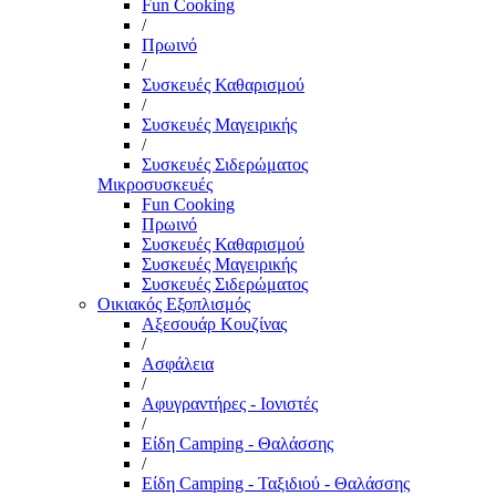
Fun Cooking
/
Πρωινό
/
Συσκευές Καθαρισμού
/
Συσκευές Μαγειρικής
/
Συσκευές Σιδερώματος
Μικροσυσκευές
Fun Cooking
Πρωινό
Συσκευές Καθαρισμού
Συσκευές Μαγειρικής
Συσκευές Σιδερώματος
Οικιακός Εξοπλισμός
Αξεσουάρ Κουζίνας
/
Ασφάλεια
/
Αφυγραντήρες - Ιονιστές
/
Είδη Camping - Θαλάσσης
/
Είδη Camping - Ταξιδιού - Θαλάσσης