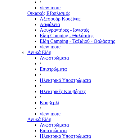
/
view more
Οικιακός Εξοπλισμός
Αξεσουάρ Κουζίνας
Ασφάλεια
Αφυγραντήρες - Ιονιστές
Είδη Camping - Θαλάσσης
Είδη Camping - Ταξιδιού - Θαλάσσης
view more
Λευκά Είδη
Ανωστρώματα
/
Επιστρώματα
/
Ηλεκτρικά Υποστρώματα
/
Ηλεκτρικές Κουβέρτες
/
Κουβερλί
/
view more
Λευκά Είδη
Ανωστρώματα
Επιστρώματα
Ηλεκτρικά Υποστρώματα