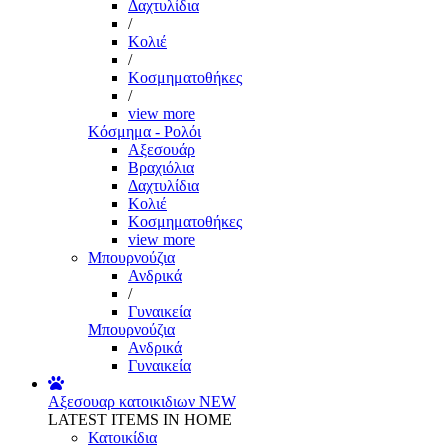
Δαχτυλίδια
/
Κολιέ
/
Κοσμηματοθήκες
/
view more
Κόσμημα - Ρολόι
Αξεσουάρ
Βραχιόλια
Δαχτυλίδια
Κολιέ
Κοσμηματοθήκες
view more
Μπουρνούζια
Ανδρικά
/
Γυναικεία
Μπουρνούζια
Ανδρικά
Γυναικεία
Αξεσουαρ κατοικιδιων
NEW
LATEST ITEMS IN HOME
Κατοικίδια