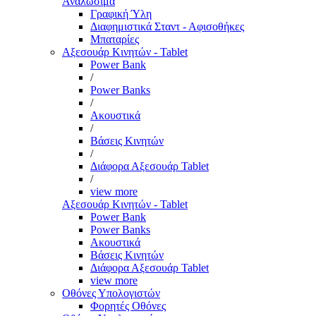
Αναλώσιμα
Γραφική Ύλη
Διαφημιστικά Σταντ - Αφισοθήκες
Μπαταρίες
Αξεσουάρ Κινητών - Tablet
Power Bank
/
Power Banks
/
Ακουστικά
/
Βάσεις Κινητών
/
Διάφορα Αξεσουάρ Tablet
/
view more
Αξεσουάρ Κινητών - Tablet
Power Bank
Power Banks
Ακουστικά
Βάσεις Κινητών
Διάφορα Αξεσουάρ Tablet
view more
Οθόνες Υπολογιστών
Φορητές Οθόνες