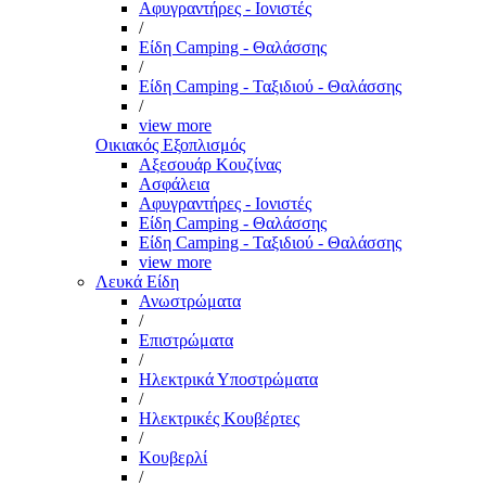
Αφυγραντήρες - Ιονιστές
/
Είδη Camping - Θαλάσσης
/
Είδη Camping - Ταξιδιού - Θαλάσσης
/
view more
Οικιακός Εξοπλισμός
Αξεσουάρ Κουζίνας
Ασφάλεια
Αφυγραντήρες - Ιονιστές
Είδη Camping - Θαλάσσης
Είδη Camping - Ταξιδιού - Θαλάσσης
view more
Λευκά Είδη
Ανωστρώματα
/
Επιστρώματα
/
Ηλεκτρικά Υποστρώματα
/
Ηλεκτρικές Κουβέρτες
/
Κουβερλί
/