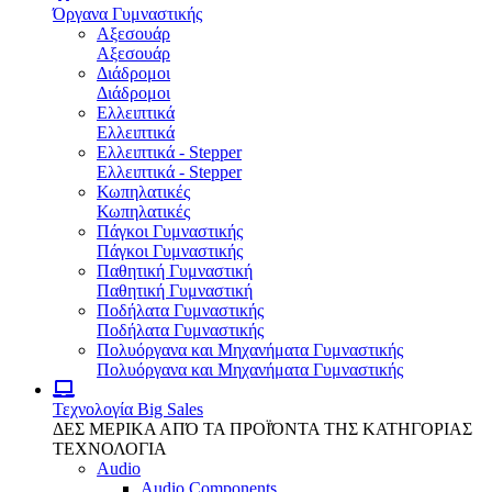
Όργανα Γυμναστικής
Αξεσουάρ
Αξεσουάρ
Διάδρομοι
Διάδρομοι
Ελλειπτικά
Ελλειπτικά
Ελλειπτικά - Stepper
Ελλειπτικά - Stepper
Κωπηλατικές
Κωπηλατικές
Πάγκοι Γυμναστικής
Πάγκοι Γυμναστικής
Παθητική Γυμναστική
Παθητική Γυμναστική
Ποδήλατα Γυμναστικής
Ποδήλατα Γυμναστικής
Πολυόργανα και Μηχανήματα Γυμναστικής
Πολυόργανα και Μηχανήματα Γυμναστικής
Τεχνολογία
Big Sales
ΔΕΣ ΜΕΡΙΚΑ ΑΠΌ ΤΑ ΠΡΟΪΌΝΤΑ ΤΗΣ ΚΑΤΗΓΟΡΙΑΣ
ΤΕΧΝΟΛΟΓΙΑ
Audio
Audio Components