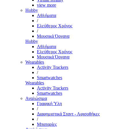
view more
Hobby
Αθλήματα
/
Ελεύθερος Χρόνος
/
Μουσικά Όργανα
Hobby
Αθλήματα
Ελεύθερος Χρόνος
Μουσικά Όργανα
Wearables
Activity Trackers
/
Smartwatches
Wearables
Activity Trackers
Smartwatches
Αναλώσιμα
Γραφική Ύλη
/
Διαφημιστικά Σταντ - Αφισοθήκες
/
Μπαταρίες