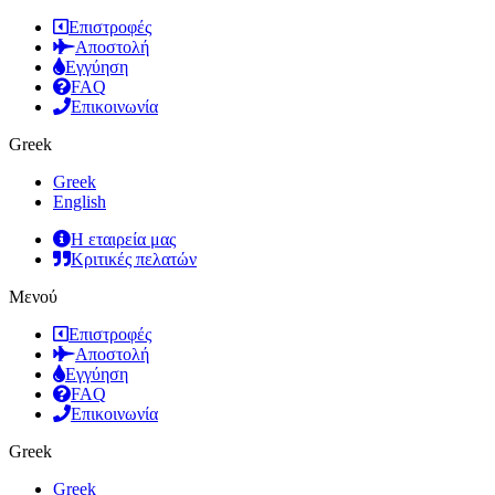
Επιστροφές
Αποστολή
Εγγύηση
FAQ
Επικοινωνία
Greek
Greek
English
Η εταιρεία μας
Κριτικές πελατών
Μενού
Επιστροφές
Αποστολή
Εγγύηση
FAQ
Επικοινωνία
Greek
Greek