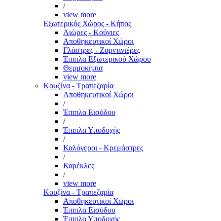
/
view more
Εξωτερικός Χώρος - Κήπος
Αιώρες - Κούνιες
Αποθηκευτικοί Χώροι
Γλάστρες - Ζαρντινιέρες
Έπιπλα Εξωτερικού Χώρου
Θερμοκήπια
view more
Κουζίνα - Τραπεζαρία
Αποθηκευτικοί Χώροι
/
Έπιπλα Εισόδου
/
Έπιπλα Υποδοχής
/
Καλόγεροι - Κρεμάστρες
/
Καρέκλες
/
view more
Κουζίνα - Τραπεζαρία
Αποθηκευτικοί Χώροι
Έπιπλα Εισόδου
Έπιπλα Υποδοχής