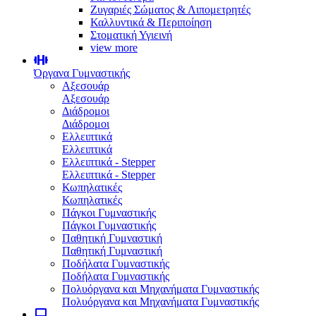
Ζυγαριές Σώματος & Λιπομετρητές
Καλλυντικά & Περιποίηση
Στοματική Υγιεινή
view more
Όργανα Γυμναστικής
Αξεσουάρ
Αξεσουάρ
Διάδρομοι
Διάδρομοι
Ελλειπτικά
Ελλειπτικά
Ελλειπτικά - Stepper
Ελλειπτικά - Stepper
Κωπηλατικές
Κωπηλατικές
Πάγκοι Γυμναστικής
Πάγκοι Γυμναστικής
Παθητική Γυμναστική
Παθητική Γυμναστική
Ποδήλατα Γυμναστικής
Ποδήλατα Γυμναστικής
Πολυόργανα και Μηχανήματα Γυμναστικής
Πολυόργανα και Μηχανήματα Γυμναστικής