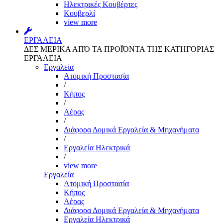
Ηλεκτρικές Κουβέρτες
Κουβερλί
view more
ΕΡΓΑΛΕΙΑ
ΔΕΣ ΜΕΡΙΚΑ ΑΠΌ ΤΑ ΠΡΟΪΌΝΤΑ ΤΗΣ ΚΑΤΗΓΟΡΙΑΣ
ΕΡΓΑΛΕΙΑ
Εργαλεία
Aτομική Προστασία
/
Kήπος
/
Αέρας
/
Διάφορα Δομικά Εργαλεία & Μηχανήματα
/
Εργαλεία Ηλεκτρικά
/
view more
Εργαλεία
Aτομική Προστασία
Kήπος
Αέρας
Διάφορα Δομικά Εργαλεία & Μηχανήματα
Εργαλεία Ηλεκτρικά