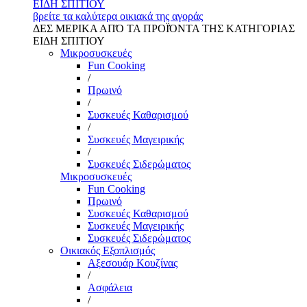
ΕΙΔΗ ΣΠΙΤΙΟΥ
βρείτε τα καλύτερα οικιακά της αγοράς
ΔΕΣ ΜΕΡΙΚΑ ΑΠΌ ΤΑ ΠΡΟΪΌΝΤΑ ΤΗΣ ΚΑΤΗΓΟΡΙΑΣ
ΕΙΔΗ ΣΠΙΤΙΟΥ
Μικροσυσκευές
Fun Cooking
/
Πρωινό
/
Συσκευές Καθαρισμού
/
Συσκευές Μαγειρικής
/
Συσκευές Σιδερώματος
Μικροσυσκευές
Fun Cooking
Πρωινό
Συσκευές Καθαρισμού
Συσκευές Μαγειρικής
Συσκευές Σιδερώματος
Οικιακός Εξοπλισμός
Αξεσουάρ Κουζίνας
/
Ασφάλεια
/