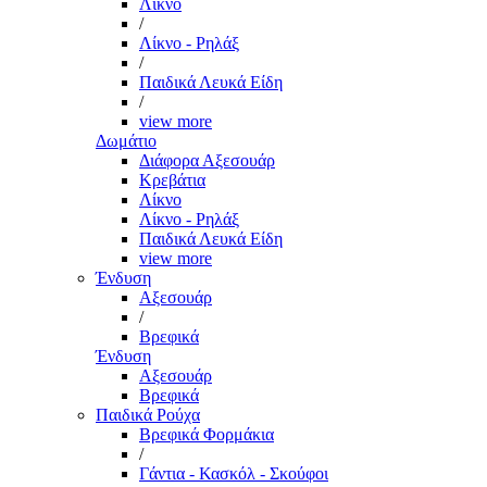
Λίκνο
/
Λίκνο - Ρηλάξ
/
Παιδικά Λευκά Είδη
/
view more
Δωμάτιο
Διάφορα Αξεσουάρ
Κρεβάτια
Λίκνο
Λίκνο - Ρηλάξ
Παιδικά Λευκά Είδη
view more
Ένδυση
Αξεσουάρ
/
Βρεφικά
Ένδυση
Αξεσουάρ
Βρεφικά
Παιδικά Ρούχα
Βρεφικά Φορμάκια
/
Γάντια - Κασκόλ - Σκούφοι