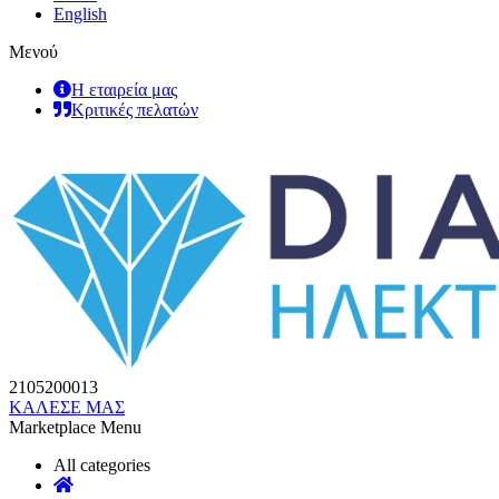
English
Μενού
Η εταιρεία μας
Κριτικές πελατών
2105200013
ΚΑΛΕΣΕ ΜΑΣ
Marketplace Menu
All categories