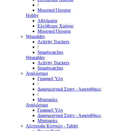
/
Μουσικά Όργανα
Hobby
Αθλήματα
Ελεύθερος Χρόνος
Μουσικά Όργανα
Wearables
Activity Trackers
/
Smartwatches
Wearables
Activity Trackers
Smartwatches
Αναλώσιμα
Γραφική Ύλη
/
Διαφημιστικά Σταντ - Αφισοθήκες
/
Μπαταρίες
Αναλώσιμα
Γραφική Ύλη
Διαφημιστικά Σταντ - Αφισοθήκες
Μπαταρίες
Αξεσουάρ Κινητών - Tablet