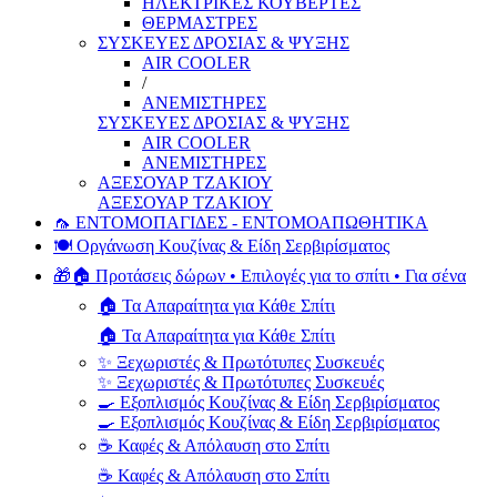
ΗΛΕΚΤΡΙΚΕΣ ΚΟΥΒΕΡΤΕΣ
ΘΕΡΜΑΣΤΡΕΣ
ΣΥΣΚΕΥΕΣ ΔΡΟΣΙΑΣ & ΨΥΞΗΣ
AIR COOLER
/
ΑΝΕΜΙΣΤΗΡΕΣ
ΣΥΣΚΕΥΕΣ ΔΡΟΣΙΑΣ & ΨΥΞΗΣ
AIR COOLER
ΑΝΕΜΙΣΤΗΡΕΣ
ΑΞΕΣΟΥΑΡ ΤΖΑΚΙΟΥ
ΑΞΕΣΟΥΑΡ ΤΖΑΚΙΟΥ
🦟 ΕΝΤΟΜΟΠΑΓΙΔΕΣ - ΕΝΤΟΜΟΑΠΩΘΗΤΙΚΑ
🍽️ Οργάνωση Κουζίνας & Είδη Σερβιρίσματος
🎁🏠 Προτάσεις δώρων • Επιλογές για το σπίτι • Για σένα
🏠 Τα Απαραίτητα για Κάθε Σπίτι
🏠 Τα Απαραίτητα για Κάθε Σπίτι
✨ Ξεχωριστές & Πρωτότυπες Συσκευές
✨ Ξεχωριστές & Πρωτότυπες Συσκευές
🍳 Εξοπλισμός Κουζίνας & Είδη Σερβιρίσματος
🍳 Εξοπλισμός Κουζίνας & Είδη Σερβιρίσματος
☕ Καφές & Απόλαυση στο Σπίτι
☕ Καφές & Απόλαυση στο Σπίτι