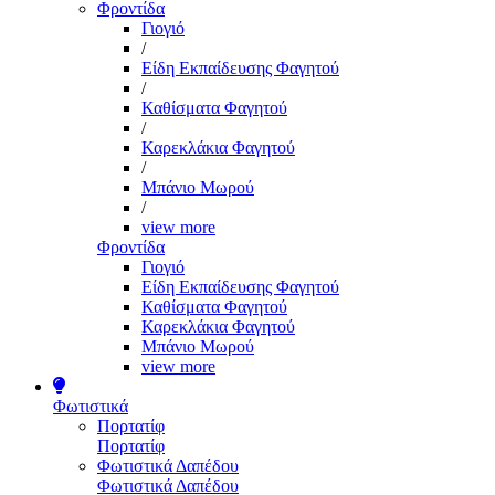
Φροντίδα
Γιογιό
/
Είδη Εκπαίδευσης Φαγητού
/
Καθίσματα Φαγητού
/
Καρεκλάκια Φαγητού
/
Μπάνιο Μωρού
/
view more
Φροντίδα
Γιογιό
Είδη Εκπαίδευσης Φαγητού
Καθίσματα Φαγητού
Καρεκλάκια Φαγητού
Μπάνιο Μωρού
view more
Φωτιστικά
Πορτατίφ
Πορτατίφ
Φωτιστικά Δαπέδου
Φωτιστικά Δαπέδου