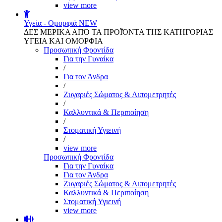
view more
Υγεία - Ομορφιά
NEW
ΔΕΣ ΜΕΡΙΚΑ ΑΠΌ ΤΑ ΠΡΟΪΌΝΤΑ ΤΗΣ ΚΑΤΗΓΟΡΙΑΣ
ΥΓΕΙΑ ΚΑΙ ΟΜΟΡΦΙΑ
Προσωπική Φροντίδα
Για την Γυναίκα
/
Για τον Άνδρα
/
Ζυγαριές Σώματος & Λιπομετρητές
/
Καλλυντικά & Περιποίηση
/
Στοματική Υγιεινή
/
view more
Προσωπική Φροντίδα
Για την Γυναίκα
Για τον Άνδρα
Ζυγαριές Σώματος & Λιπομετρητές
Καλλυντικά & Περιποίηση
Στοματική Υγιεινή
view more