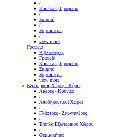
/
Καρέκλες Γραφείου
/
Σκαμπό
/
Συρταριέρες
/
view more
Γραφείο
Βιβλιοθήκες
Γραφεία
Καρέκλες Γραφείου
Σκαμπό
Συρταριέρες
view more
Εξωτερικός Χώρος - Κήπος
Αιώρες - Κούνιες
/
Αποθηκευτικοί Χώροι
/
Γλάστρες - Ζαρντινιέρες
/
Έπιπλα Εξωτερικού Χώρου
/
Θερμοκήπια