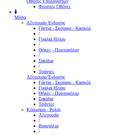
Οθόνες Υπολογιστών
Φορητές Οθόνες
Μόδα
Αξεσουάρ Ένδυσης
Γάντια - Σκούφοι - Κασκόλ
/
Γυαλιά Ηλίου
/
Θήκες - Πορτοφόλια
/
Σακίδια
/
Τσάντες
Αξεσουάρ Ένδυσης
Γάντια - Σκούφοι - Κασκόλ
Γυαλιά Ηλίου
Θήκες - Πορτοφόλια
Σακίδια
Τσάντες
Κόσμημα - Ρολόι
Αξεσουάρ
/
Βραχιόλια
/