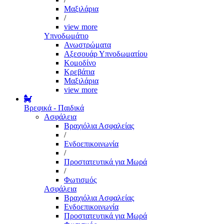
Μαξιλάρια
/
view more
Υπνοδωμάτιο
Ανωστρώματα
Αξεσουάρ Υπνοδωματίου
Κομοδίνο
Κρεβάτια
Μαξιλάρια
view more
Βρεφικά - Παιδικά
Ασφάλεια
Βραχιόλια Ασφαλείας
/
Ενδοεπικοινωνία
/
Προστατευτικά για Μωρά
/
Φωτισμός
Ασφάλεια
Βραχιόλια Ασφαλείας
Ενδοεπικοινωνία
Προστατευτικά για Μωρά