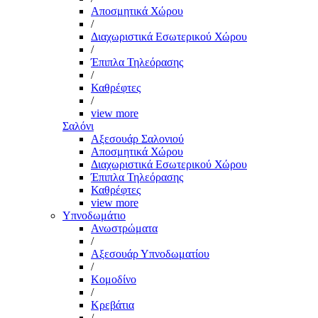
Αποσμητικά Χώρου
/
Διαχωριστικά Εσωτερικού Χώρου
/
Έπιπλα Τηλεόρασης
/
Καθρέφτες
/
view more
Σαλόνι
Αξεσουάρ Σαλονιού
Αποσμητικά Χώρου
Διαχωριστικά Εσωτερικού Χώρου
Έπιπλα Τηλεόρασης
Καθρέφτες
view more
Υπνοδωμάτιο
Ανωστρώματα
/
Αξεσουάρ Υπνοδωματίου
/
Κομοδίνο
/
Κρεβάτια
/