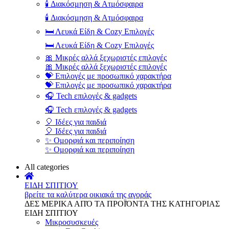
🕯️ Διακόσμηση & Ατμόσφαιρα
🕯️ Διακόσμηση & Ατμόσφαιρα
🛏️ Λευκά Είδη & Cozy Επιλογές
🛏️ Λευκά Είδη & Cozy Επιλογές
🎀 Μικρές αλλά ξεχωριστές επιλογές
🎀 Μικρές αλλά ξεχωριστές επιλογές
💝 Επιλογές με προσωπικό χαρακτήρα
💝 Επιλογές με προσωπικό χαρακτήρα
🎧 Tech επιλογές & gadgets
🎧 Tech επιλογές & gadgets
🎈 Ιδέες για παιδιά
🎈 Ιδέες για παιδιά
✨ Ομορφιά και περιποίηση
✨ Ομορφιά και περιποίηση
All categories
ΕΙΔΗ ΣΠΙΤΙΟΥ
βρείτε τα καλύτερα οικιακά της αγοράς
ΔΕΣ ΜΕΡΙΚΑ ΑΠΌ ΤΑ ΠΡΟΪΌΝΤΑ ΤΗΣ ΚΑΤΗΓΟΡΙΑΣ
ΕΙΔΗ ΣΠΙΤΙΟΥ
Μικροσυσκευές