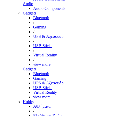
Audio
Audio Components
Gadgets
Bluetooth
/
Gaming
/
UPS & Αξεσουάρ
/
USB Sticks
/
Virtual Reality
/
view more
Gadgets
Bluetooth
Gaming
UPS & Αξεσουάρ
USB Sticks
Virtual Reality
view more
Hobby
Αθλήματα
/
Ελεύθερος Χρόνος