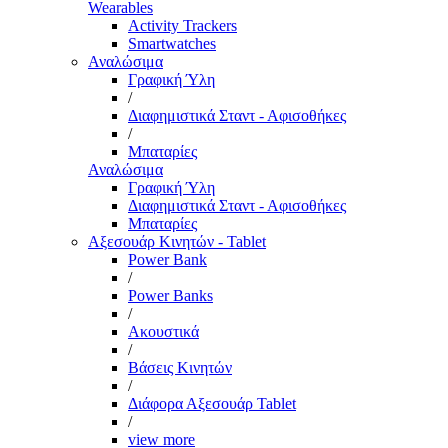
Wearables
Activity Trackers
Smartwatches
Αναλώσιμα
Γραφική Ύλη
/
Διαφημιστικά Σταντ - Αφισοθήκες
/
Μπαταρίες
Αναλώσιμα
Γραφική Ύλη
Διαφημιστικά Σταντ - Αφισοθήκες
Μπαταρίες
Αξεσουάρ Κινητών - Tablet
Power Bank
/
Power Banks
/
Ακουστικά
/
Βάσεις Κινητών
/
Διάφορα Αξεσουάρ Tablet
/
view more