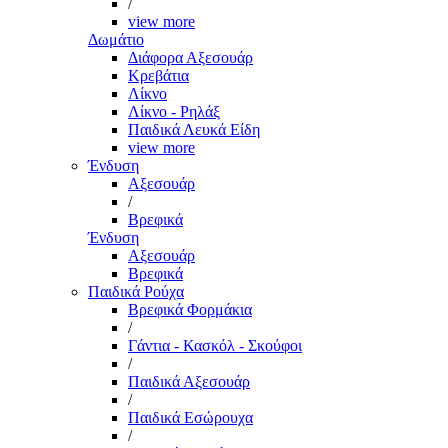
/
view more
Δωμάτιο
Διάφορα Αξεσουάρ
Κρεβάτια
Λίκνο
Λίκνο - Ρηλάξ
Παιδικά Λευκά Είδη
view more
Ένδυση
Αξεσουάρ
/
Βρεφικά
Ένδυση
Αξεσουάρ
Βρεφικά
Παιδικά Ρούχα
Βρεφικά Φορμάκια
/
Γάντια - Κασκόλ - Σκούφοι
/
Παιδικά Αξεσουάρ
/
Παιδικά Εσώρουχα
/