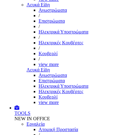
Λευκά Είδη
Ανωστρώματα
/
Επιστρώματα
/
Ηλεκτρικά Υποστρώματα
/
Ηλεκτρικές Κουβέρτες
/
Κουβερλί
/
view more
Λευκά Είδη
Ανωστρώματα
Επιστρώματα
Ηλεκτρικά Υποστρώματα
Ηλεκτρικές Κουβέρτες
Κουβερλί
view more
TOOLS
NEW IN OFFICE
Εργαλεία
Aτομική Προστασία
/