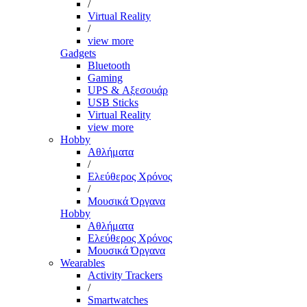
/
Virtual Reality
/
view more
Gadgets
Bluetooth
Gaming
UPS & Αξεσουάρ
USB Sticks
Virtual Reality
view more
Hobby
Αθλήματα
/
Ελεύθερος Χρόνος
/
Μουσικά Όργανα
Hobby
Αθλήματα
Ελεύθερος Χρόνος
Μουσικά Όργανα
Wearables
Activity Trackers
/
Smartwatches