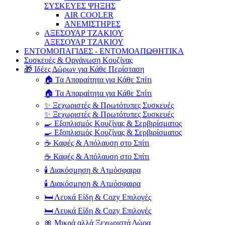
ΣΥΣΚΕΥΕΣ ΨΗΞΗΣ
AIR COOLER
ΑΝΕΜΙΣΤΗΡΕΣ
ΑΞΕΣΟΥΑΡ ΤΖΑΚΙΟΥ
ΑΞΕΣΟΥΑΡ ΤΖΑΚΙΟΥ
ΕΝΤΟΜΟΠΑΓΙΔΕΣ - ΕΝΤΟΜΟΑΠΩΘΗΤΙΚΑ
Συσκευές & Οργάνωση Κουζίνας
🎁 Ιδέες Δώρων για Κάθε Περίσταση
🏠 Τα Απαραίτητα για Κάθε Σπίτι
🏠 Τα Απαραίτητα για Κάθε Σπίτι
✨ Ξεχωριστές & Πρωτότυπες Συσκευές
✨ Ξεχωριστές & Πρωτότυπες Συσκευές
🍳 Εξοπλισμός Κουζίνας & Σερβιρίσματος
🍳 Εξοπλισμός Κουζίνας & Σερβιρίσματος
☕ Καφές & Απόλαυση στο Σπίτι
☕ Καφές & Απόλαυση στο Σπίτι
🕯️ Διακόσμηση & Ατμόσφαιρα
🕯️ Διακόσμηση & Ατμόσφαιρα
🛏️ Λευκά Είδη & Cozy Επιλογές
🛏️ Λευκά Είδη & Cozy Επιλογές
🎀 Μικρά αλλά Ξεχωριστά Δώρα