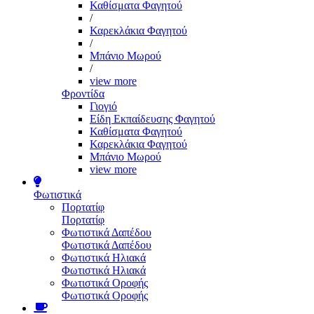
Καθίσματα Φαγητού
/
Καρεκλάκια Φαγητού
/
Μπάνιο Μωρού
/
view more
Φροντίδα
Γιογιό
Είδη Εκπαίδευσης Φαγητού
Καθίσματα Φαγητού
Καρεκλάκια Φαγητού
Μπάνιο Μωρού
view more
Φωτιστικά
Πορτατίφ
Πορτατίφ
Φωτιστικά Δαπέδου
Φωτιστικά Δαπέδου
Φωτιστικά Ηλιακά
Φωτιστικά Ηλιακά
Φωτιστικά Οροφής
Φωτιστικά Οροφής