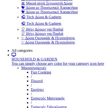
🎀 Μικρά αλλά Ξεχωριστά Δώρα
💝 Δώρα με Προσωπικό Χαρακτήρα
💝 Δώρα με Προσωπικό Χαρακτήρα
🎧 Tech Δώρα & Gadgets
🎧 Tech Δώρα & Gadgets
🎈 Ιδέες Δώρων για Παιδιά
🎈 Ιδέες Δώρων για Παιδιά
✨ Δώρα Ομορφιάς & Περιποίησης
✨ Δώρα Ομορφιάς & Περιποίησης
All categories
HOUSEHOLD & GARDEN
You can simply choose any color for your category icon here
Μικροσυσκευές
Fun Cooking
/
Πρωινό
/
Σκούπες
/
Συσκευές Μαγειρικής
/
Συσκευές Σιδερώματος