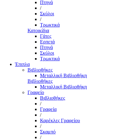
Πτηνά
/
Σκύλοι
/
Τρωκτικά
Κατοικίδια
Γάτες
Ερπετά
Πτηνά
Σκύλοι
Τρωκτικά
Έπιπλα
Βιβλιοθήκες
Μεταλλική Βιβλιοθήκη
Βιβλιοθήκες
Μεταλλική Βιβλιοθήκη
Γραφείο
Βιβλιοθήκες
/
Γραφεία
/
Καρέκλες Γραφείου
/
Σκαμπό
/