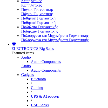
Κωπηλατικές
Κωπηλατικές
Πάγκοι Γυμναστικής
Πάγκοι Γυμναστικής
Παθητική Γυμναστική
Παθητική Γυμναστική
Ποδήλατα Γυμναστικής
Ποδήλατα Γυμναστικής
Πολυόργανα και Μηχανήματα Γυμναστικής
Πολυόργανα και Μηχανήματα Γυμναστικής
ELECTRONICS
Big Sales
Featured items
Audio
Audio Components
Audio
Audio Components
Gadgets
Bluetooth
/
Gaming
/
UPS & Αξεσουάρ
/
USB Sticks