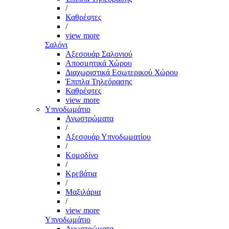
/
Καθρέφτες
/
view more
Σαλόνι
Αξεσουάρ Σαλονιού
Αποσμητικά Χώρου
Διαχωριστικά Εσωτερικού Χώρου
Έπιπλα Τηλεόρασης
Καθρέφτες
view more
Υπνοδωμάτιο
Ανωστρώματα
/
Αξεσουάρ Υπνοδωματίου
/
Κομοδίνο
/
Κρεβάτια
/
Μαξιλάρια
/
view more
Υπνοδωμάτιο
Ανωστρώματα