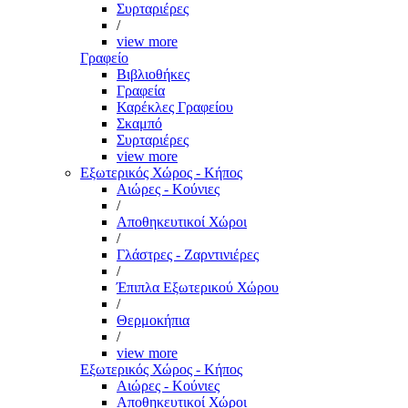
Συρταριέρες
/
view more
Γραφείο
Βιβλιοθήκες
Γραφεία
Καρέκλες Γραφείου
Σκαμπό
Συρταριέρες
view more
Εξωτερικός Χώρος - Κήπος
Αιώρες - Κούνιες
/
Αποθηκευτικοί Χώροι
/
Γλάστρες - Ζαρντινιέρες
/
Έπιπλα Εξωτερικού Χώρου
/
Θερμοκήπια
/
view more
Εξωτερικός Χώρος - Κήπος
Αιώρες - Κούνιες
Αποθηκευτικοί Χώροι