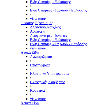
Είδη Camping - Θαλάσσης
/
Είδη Camping - Ταξιδιού - Θαλάσσης
/
view more
Οικιακός Εξοπλισμός
Αξεσουάρ Κουζίνας
Ασφάλεια
Αφυγραντήρες - Ιονιστές
Είδη Camping - Θαλάσσης
Είδη Camping - Ταξιδιού - Θαλάσσης
view more
Λευκά Είδη
Ανωστρώματα
/
Επιστρώματα
/
Ηλεκτρικά Υποστρώματα
/
Ηλεκτρικές Κουβέρτες
/
Κουβερλί
/
view more
Λευκά Είδη