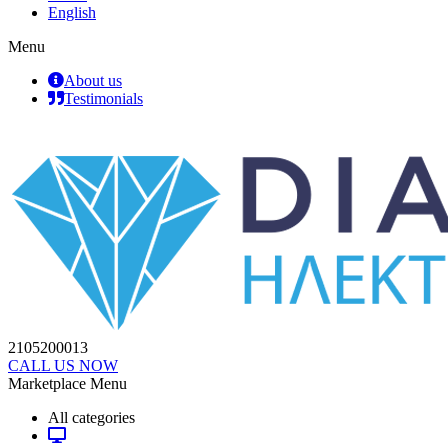
English
Menu
About us
Testimonials
2105200013
CALL US NOW
Marketplace Menu
All categories