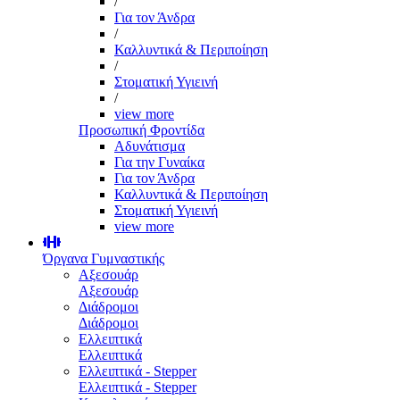
/
Για τον Άνδρα
/
Καλλυντικά & Περιποίηση
/
Στοματική Υγιεινή
/
view more
Προσωπική Φροντίδα
Αδυνάτισμα
Για την Γυναίκα
Για τον Άνδρα
Καλλυντικά & Περιποίηση
Στοματική Υγιεινή
view more
Όργανα Γυμναστικής
Αξεσουάρ
Αξεσουάρ
Διάδρομοι
Διάδρομοι
Ελλειπτικά
Ελλειπτικά
Ελλειπτικά - Stepper
Ελλειπτικά - Stepper