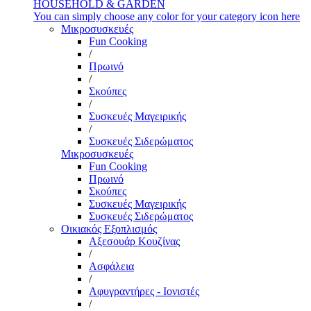
HOUSEHOLD & GARDEN
You can simply choose any color for your category icon here
Μικροσυσκευές
Fun Cooking
/
Πρωινό
/
Σκούπες
/
Συσκευές Μαγειρικής
/
Συσκευές Σιδερώματος
Μικροσυσκευές
Fun Cooking
Πρωινό
Σκούπες
Συσκευές Μαγειρικής
Συσκευές Σιδερώματος
Οικιακός Εξοπλισμός
Αξεσουάρ Κουζίνας
/
Ασφάλεια
/
Αφυγραντήρες - Ιονιστές
/