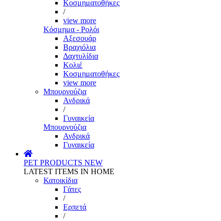
Κοσμηματοθήκες
/
view more
Κόσμημα - Ρολόι
Αξεσουάρ
Βραχιόλια
Δαχτυλίδια
Κολιέ
Κοσμηματοθήκες
view more
Μπουρνούζια
Ανδρικά
/
Γυναικεία
Μπουρνούζια
Ανδρικά
Γυναικεία
PET PRODUCTS
NEW
LATEST ITEMS IN HOME
Κατοικίδια
Γάτες
/
Ερπετά
/