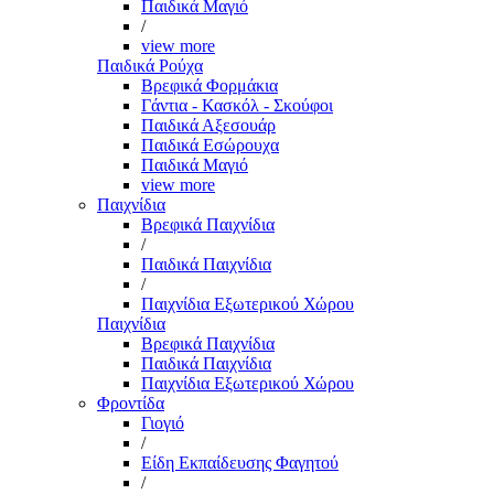
Παιδικά Μαγιό
/
view more
Παιδικά Ρούχα
Βρεφικά Φορμάκια
Γάντια - Κασκόλ - Σκούφοι
Παιδικά Αξεσουάρ
Παιδικά Εσώρουχα
Παιδικά Μαγιό
view more
Παιχνίδια
Βρεφικά Παιχνίδια
/
Παιδικά Παιχνίδια
/
Παιχνίδια Εξωτερικού Χώρου
Παιχνίδια
Βρεφικά Παιχνίδια
Παιδικά Παιχνίδια
Παιχνίδια Εξωτερικού Χώρου
Φροντίδα
Γιογιό
/
Είδη Εκπαίδευσης Φαγητού
/