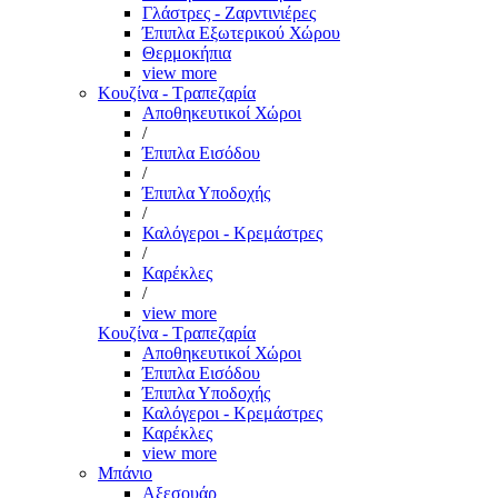
Γλάστρες - Ζαρντινιέρες
Έπιπλα Εξωτερικού Χώρου
Θερμοκήπια
view more
Κουζίνα - Τραπεζαρία
Αποθηκευτικοί Χώροι
/
Έπιπλα Εισόδου
/
Έπιπλα Υποδοχής
/
Καλόγεροι - Κρεμάστρες
/
Καρέκλες
/
view more
Κουζίνα - Τραπεζαρία
Αποθηκευτικοί Χώροι
Έπιπλα Εισόδου
Έπιπλα Υποδοχής
Καλόγεροι - Κρεμάστρες
Καρέκλες
view more
Μπάνιο
Αξεσουάρ