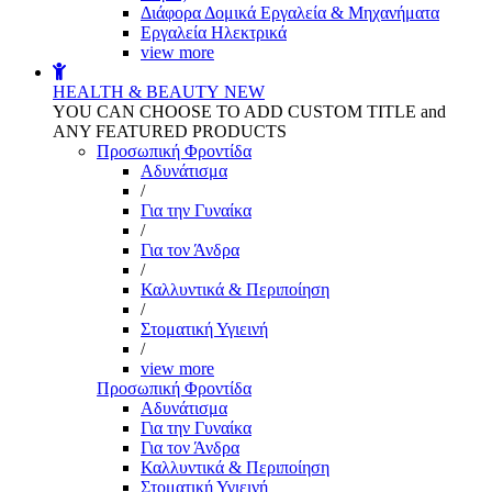
Διάφορα Δομικά Εργαλεία & Μηχανήματα
Εργαλεία Ηλεκτρικά
view more
HEALTH & BEAUTY
NEW
YOU CAN CHOOSE TO ADD CUSTOM TITLE and
ANY FEATURED PRODUCTS
Προσωπική Φροντίδα
Αδυνάτισμα
/
Για την Γυναίκα
/
Για τον Άνδρα
/
Καλλυντικά & Περιποίηση
/
Στοματική Υγιεινή
/
view more
Προσωπική Φροντίδα
Αδυνάτισμα
Για την Γυναίκα
Για τον Άνδρα
Καλλυντικά & Περιποίηση
Στοματική Υγιεινή