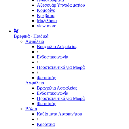
Αξεσουάρ Υπνοδωματίου
Κομοδίνο
Κρεβάτια
Μαξιλάρια
view more
Βρεφικά - Παιδικά
Ασφάλεια
Βραχιόλια Ασφαλείας
/
Ενδοεπικοινωνία
/
Προστατευτικά για Μωρά
/
Φωτισμός
Ασφάλεια
Βραχιόλια Ασφαλείας
Ενδοεπικοινωνία
Προστατευτικά για Μωρά
Φωτισμός
Βόλτα
Καθίσματα Αυτοκινήτου
/
Καρότσια