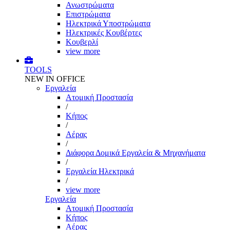
Ανωστρώματα
Επιστρώματα
Ηλεκτρικά Υποστρώματα
Ηλεκτρικές Κουβέρτες
Κουβερλί
view more
TOOLS
NEW IN OFFICE
Εργαλεία
Aτομική Προστασία
/
Kήπος
/
Αέρας
/
Διάφορα Δομικά Εργαλεία & Μηχανήματα
/
Εργαλεία Ηλεκτρικά
/
view more
Εργαλεία
Aτομική Προστασία
Kήπος
Αέρας