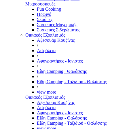
Μικροσυσκευές
Fun Cooking
Πρωινό
Σκούπες
Συσκευές Μαγειρικής
Συσκευές Σιδερώματος
Οικιακός Εξοπλισμός
Αξεσουάρ Κουζίνας
/
Ασφάλεια
/
Αφυγραντήρες - Ιονιστές
/
Είδη Camping - Θαλάσσης
/
Είδη Camping - Ταξιδιού - Θαλάσσης
/
view more
Οικιακός Εξοπλισμός
Αξεσουάρ Κουζίνας
Ασφάλεια
Αφυγραντήρες - Ιονιστές
Είδη Camping - Θαλάσσης
Είδη Camping - Ταξιδιού - Θαλάσσης
view more