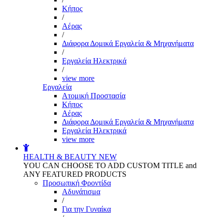
Kήπος
/
Αέρας
/
Διάφορα Δομικά Εργαλεία & Μηχανήματα
/
Εργαλεία Ηλεκτρικά
/
view more
Εργαλεία
Aτομική Προστασία
Kήπος
Αέρας
Διάφορα Δομικά Εργαλεία & Μηχανήματα
Εργαλεία Ηλεκτρικά
view more
HEALTH & BEAUTY
NEW
YOU CAN CHOOSE TO ADD CUSTOM TITLE and
ANY FEATURED PRODUCTS
Προσωπική Φροντίδα
Αδυνάτισμα
/
Για την Γυναίκα