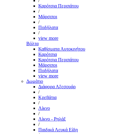
/
Καρότσια Περιπάτου
/
Μάρσιποι
/
Ποδήλατα
/
view more
Βόλτα
Καθίσματα Αυτοκινήτου
Καρότσια
Καρότσια Περιπάτου
Μάρσιποι
Ποδήλατα
view more
Δωμάτιο
Διάφορα Αξεσουάρ
/
Κρεβάτια
/
Λίκνο
/
Λίκνο - Ρηλάξ
/
Παιδικά Λευκά Είδη