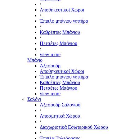
/
Αποθηκευτικοί Χώροι
/
Έπιπλο μπάνιου νιπτήρα
/
Καθρέπτες Μπάνιου
/
Πετσέτες Μπάνιου
/
view more
Μπάνιο
Αξεσουάρ
Αποθηκευτικοί Χώροι
Έπιπλο μπάνιου νιπτήρα
Καθρέπτες Μπάνιου
Πετσέτες Μπάνιου
view more
Σαλόνι
Αξεσουάρ Σαλονιού
/
Αποσμητικά Χώρου
/
Διαχωριστικά Εσωτερικού Χώρου
/
Έπιπλα Τηλεόρασης