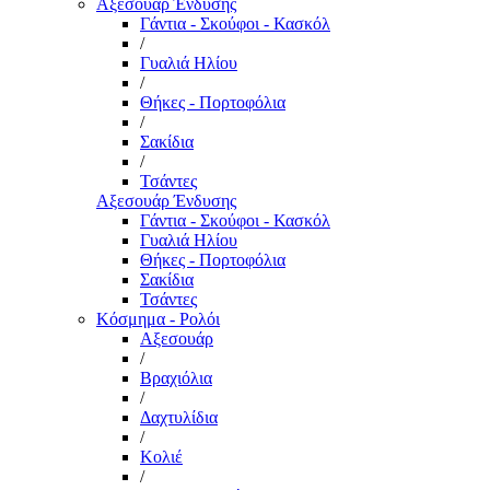
Αξεσουάρ Ένδυσης
Γάντια - Σκούφοι - Κασκόλ
/
Γυαλιά Ηλίου
/
Θήκες - Πορτοφόλια
/
Σακίδια
/
Τσάντες
Αξεσουάρ Ένδυσης
Γάντια - Σκούφοι - Κασκόλ
Γυαλιά Ηλίου
Θήκες - Πορτοφόλια
Σακίδια
Τσάντες
Κόσμημα - Ρολόι
Αξεσουάρ
/
Βραχιόλια
/
Δαχτυλίδια
/
Κολιέ
/