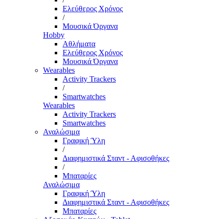
Ελεύθερος Χρόνος
/
Μουσικά Όργανα
Hobby
Αθλήματα
Ελεύθερος Χρόνος
Μουσικά Όργανα
Wearables
Activity Trackers
/
Smartwatches
Wearables
Activity Trackers
Smartwatches
Αναλώσιμα
Γραφική Ύλη
/
Διαφημιστικά Σταντ - Αφισοθήκες
/
Μπαταρίες
Αναλώσιμα
Γραφική Ύλη
Διαφημιστικά Σταντ - Αφισοθήκες
Μπαταρίες