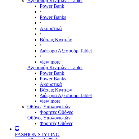
Αξεσουάρ Κινητών - Tablet
Power Bank
/
Power Banks
/
Ακουστικά
/
Βάσεις Κινητών
/
Διάφορα Αξεσουάρ Tablet
/
view more
Αξεσουάρ Κινητών - Tablet
Power Bank
Power Banks
Ακουστικά
Βάσεις Κινητών
Διάφορα Αξεσουάρ Tablet
view more
Οθόνες Υπολογιστών
Φορητές Οθόνες
Οθόνες Υπολογιστών
Φορητές Οθόνες
FASHION STYLING