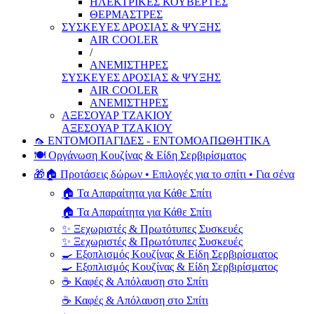
ΗΛΕΚΤΡΙΚΕΣ ΚΟΥΒΕΡΤΕΣ
ΘΕΡΜΑΣΤΡΕΣ
ΣΥΣΚΕΥΕΣ ΔΡΟΣΙΑΣ & ΨΥΞΗΣ
AIR COOLER
/
ΑΝΕΜΙΣΤΗΡΕΣ
ΣΥΣΚΕΥΕΣ ΔΡΟΣΙΑΣ & ΨΥΞΗΣ
AIR COOLER
ΑΝΕΜΙΣΤΗΡΕΣ
ΑΞΕΣΟΥΑΡ ΤΖΑΚΙΟΥ
ΑΞΕΣΟΥΑΡ ΤΖΑΚΙΟΥ
🦟 ΕΝΤΟΜΟΠΑΓΙΔΕΣ - ΕΝΤΟΜΟΑΠΩΘΗΤΙΚΑ
🍽️ Οργάνωση Κουζίνας & Είδη Σερβιρίσματος
🎁🏠 Προτάσεις δώρων • Επιλογές για το σπίτι • Για σένα
🏠 Τα Απαραίτητα για Κάθε Σπίτι
🏠 Τα Απαραίτητα για Κάθε Σπίτι
✨ Ξεχωριστές & Πρωτότυπες Συσκευές
✨ Ξεχωριστές & Πρωτότυπες Συσκευές
🍳 Εξοπλισμός Κουζίνας & Είδη Σερβιρίσματος
🍳 Εξοπλισμός Κουζίνας & Είδη Σερβιρίσματος
☕ Καφές & Απόλαυση στο Σπίτι
☕ Καφές & Απόλαυση στο Σπίτι