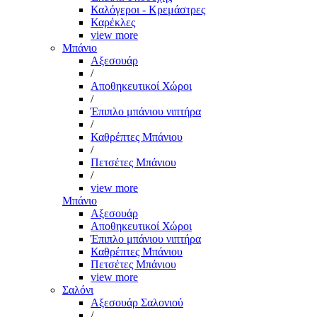
Καλόγεροι - Κρεμάστρες
Καρέκλες
view more
Μπάνιο
Αξεσουάρ
/
Αποθηκευτικοί Χώροι
/
Έπιπλο μπάνιου νιπτήρα
/
Καθρέπτες Μπάνιου
/
Πετσέτες Μπάνιου
/
view more
Μπάνιο
Αξεσουάρ
Αποθηκευτικοί Χώροι
Έπιπλο μπάνιου νιπτήρα
Καθρέπτες Μπάνιου
Πετσέτες Μπάνιου
view more
Σαλόνι
Αξεσουάρ Σαλονιού
/