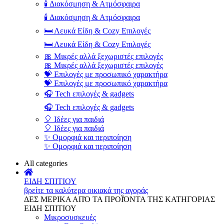
🕯️ Διακόσμηση & Ατμόσφαιρα
🕯️ Διακόσμηση & Ατμόσφαιρα
🛏️ Λευκά Είδη & Cozy Επιλογές
🛏️ Λευκά Είδη & Cozy Επιλογές
🎀 Μικρές αλλά ξεχωριστές επιλογές
🎀 Μικρές αλλά ξεχωριστές επιλογές
💝 Επιλογές με προσωπικό χαρακτήρα
💝 Επιλογές με προσωπικό χαρακτήρα
🎧 Tech επιλογές & gadgets
🎧 Tech επιλογές & gadgets
🎈 Ιδέες για παιδιά
🎈 Ιδέες για παιδιά
✨ Ομορφιά και περιποίηση
✨ Ομορφιά και περιποίηση
All categories
ΕΙΔΗ ΣΠΙΤΙΟΥ
βρείτε τα καλύτερα οικιακά της αγοράς
ΔΕΣ ΜΕΡΙΚΑ ΑΠΌ ΤΑ ΠΡΟΪΌΝΤΑ ΤΗΣ ΚΑΤΗΓΟΡΙΑΣ
ΕΙΔΗ ΣΠΙΤΙΟΥ
Μικροσυσκευές