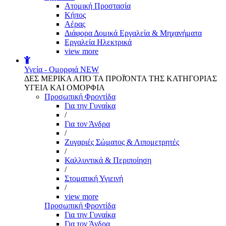
Aτομική Προστασία
Kήπος
Αέρας
Διάφορα Δομικά Εργαλεία & Μηχανήματα
Εργαλεία Ηλεκτρικά
view more
Υγεία - Ομορφιά
NEW
ΔΕΣ ΜΕΡΙΚΑ ΑΠΌ ΤΑ ΠΡΟΪΌΝΤΑ ΤΗΣ ΚΑΤΗΓΟΡΙΑΣ
ΥΓΕΙΑ ΚΑΙ ΟΜΟΡΦΙΑ
Προσωπική Φροντίδα
Για την Γυναίκα
/
Για τον Άνδρα
/
Ζυγαριές Σώματος & Λιπομετρητές
/
Καλλυντικά & Περιποίηση
/
Στοματική Υγιεινή
/
view more
Προσωπική Φροντίδα
Για την Γυναίκα
Για τον Άνδρα