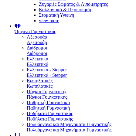
Ζυγαριές Σώματος & Λιπομετρητές
Καλλυντικά & Περιποίηση
Στοματική Υγιεινή
view more
Όργανα Γυμναστικής
Αξεσουάρ
Αξεσουάρ
Διάδρομοι
Διάδρομοι
Ελλειπτικά
Ελλειπτικά
Ελλειπτικά - Stepper
Ελλειπτικά - Stepper
Κωπηλατικές
Κωπηλατικές
Πάγκοι Γυμναστικής
Πάγκοι Γυμναστικής
Παθητική Γυμναστική
Παθητική Γυμναστική
Ποδήλατα Γυμναστικής
Ποδήλατα Γυμναστικής
Πολυόργανα και Μηχανήματα Γυμναστικής
Πολυόργανα και Μηχανήματα Γυμναστικής