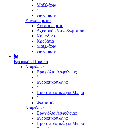
Μαξιλάρια
/
view more
Υπνοδωμάτιο
Ανωστρώματα
Αξεσουάρ Υπνοδωματίου
Κομοδίνο
Κρεβάτια
Μαξιλάρια
view more
Βρεφικά - Παιδικά
Ασφάλεια
Βραχιόλια Ασφαλείας
/
Ενδοεπικοινωνία
/
Προστατευτικά για Μωρά
/
Φωτισμός
Ασφάλεια
Βραχιόλια Ασφαλείας
Ενδοεπικοινωνία
Προστατευτικά για Μωρά