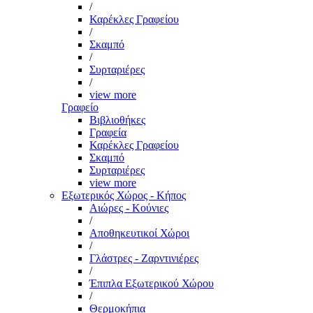
/
Καρέκλες Γραφείου
/
Σκαμπό
/
Συρταριέρες
/
view more
Γραφείο
Βιβλιοθήκες
Γραφεία
Καρέκλες Γραφείου
Σκαμπό
Συρταριέρες
view more
Εξωτερικός Χώρος - Κήπος
Αιώρες - Κούνιες
/
Αποθηκευτικοί Χώροι
/
Γλάστρες - Ζαρντινιέρες
/
Έπιπλα Εξωτερικού Χώρου
/
Θερμοκήπια