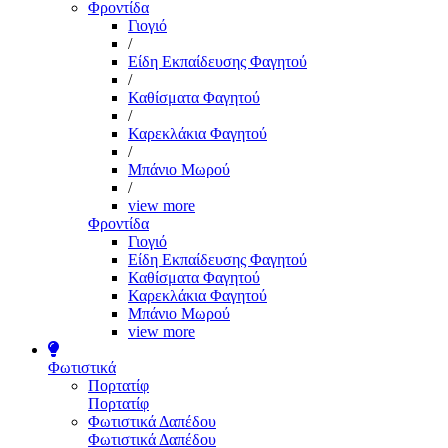
Φροντίδα
Γιογιό
/
Είδη Εκπαίδευσης Φαγητού
/
Καθίσματα Φαγητού
/
Καρεκλάκια Φαγητού
/
Μπάνιο Μωρού
/
view more
Φροντίδα
Γιογιό
Είδη Εκπαίδευσης Φαγητού
Καθίσματα Φαγητού
Καρεκλάκια Φαγητού
Μπάνιο Μωρού
view more
Φωτιστικά
Πορτατίφ
Πορτατίφ
Φωτιστικά Δαπέδου
Φωτιστικά Δαπέδου