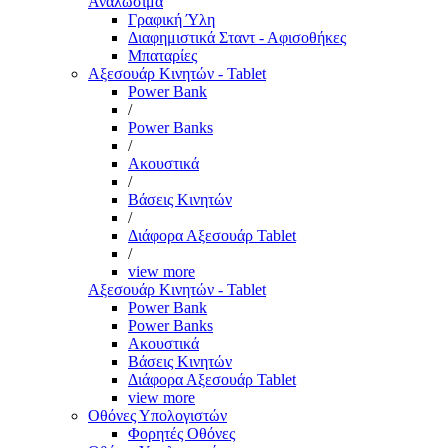
Αναλώσιμα
Γραφική Ύλη
Διαφημιστικά Σταντ - Αφισοθήκες
Μπαταρίες
Αξεσουάρ Κινητών - Tablet
Power Bank
/
Power Banks
/
Ακουστικά
/
Βάσεις Κινητών
/
Διάφορα Αξεσουάρ Tablet
/
view more
Αξεσουάρ Κινητών - Tablet
Power Bank
Power Banks
Ακουστικά
Βάσεις Κινητών
Διάφορα Αξεσουάρ Tablet
view more
Οθόνες Υπολογιστών
Φορητές Οθόνες