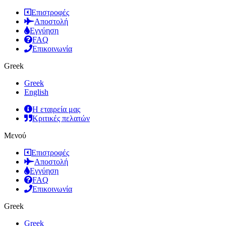
Επιστροφές
Αποστολή
Εγγύηση
FAQ
Επικοινωνία
Greek
Greek
English
Η εταιρεία μας
Κριτικές πελατών
Μενού
Επιστροφές
Αποστολή
Εγγύηση
FAQ
Επικοινωνία
Greek
Greek