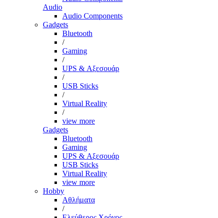
Audio
Audio Components
Gadgets
Bluetooth
/
Gaming
/
UPS & Αξεσουάρ
/
USB Sticks
/
Virtual Reality
/
view more
Gadgets
Bluetooth
Gaming
UPS & Αξεσουάρ
USB Sticks
Virtual Reality
view more
Hobby
Αθλήματα
/
Ελεύθερος Χρόνος