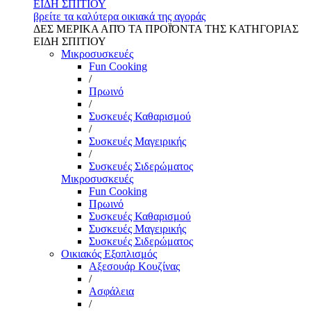
ΕΙΔΗ ΣΠΙΤΙΟΥ
βρείτε τα καλύτερα οικιακά της αγοράς
ΔΕΣ ΜΕΡΙΚΑ ΑΠΌ ΤΑ ΠΡΟΪΌΝΤΑ ΤΗΣ ΚΑΤΗΓΟΡΙΑΣ
ΕΙΔΗ ΣΠΙΤΙΟΥ
Μικροσυσκευές
Fun Cooking
/
Πρωινό
/
Συσκευές Καθαρισμού
/
Συσκευές Μαγειρικής
/
Συσκευές Σιδερώματος
Μικροσυσκευές
Fun Cooking
Πρωινό
Συσκευές Καθαρισμού
Συσκευές Μαγειρικής
Συσκευές Σιδερώματος
Οικιακός Εξοπλισμός
Αξεσουάρ Κουζίνας
/
Ασφάλεια
/