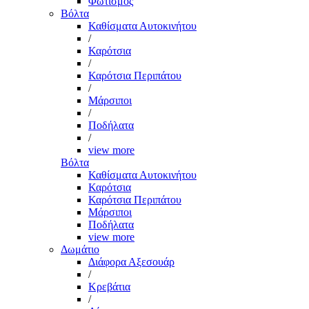
Φωτισμός
Βόλτα
Καθίσματα Αυτοκινήτου
/
Καρότσια
/
Καρότσια Περιπάτου
/
Μάρσιποι
/
Ποδήλατα
/
view more
Βόλτα
Καθίσματα Αυτοκινήτου
Καρότσια
Καρότσια Περιπάτου
Μάρσιποι
Ποδήλατα
view more
Δωμάτιο
Διάφορα Αξεσουάρ
/
Κρεβάτια
/