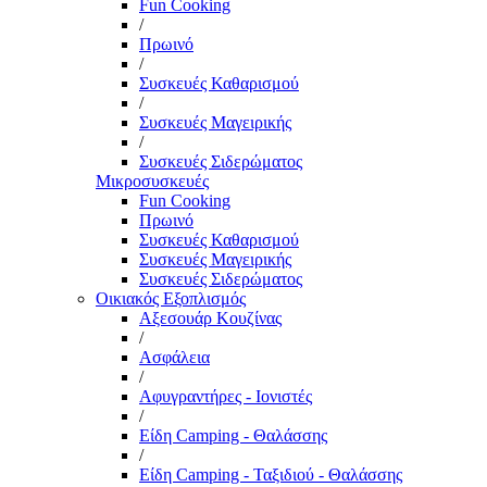
Fun Cooking
/
Πρωινό
/
Συσκευές Καθαρισμού
/
Συσκευές Μαγειρικής
/
Συσκευές Σιδερώματος
Μικροσυσκευές
Fun Cooking
Πρωινό
Συσκευές Καθαρισμού
Συσκευές Μαγειρικής
Συσκευές Σιδερώματος
Οικιακός Εξοπλισμός
Αξεσουάρ Κουζίνας
/
Ασφάλεια
/
Αφυγραντήρες - Ιονιστές
/
Είδη Camping - Θαλάσσης
/
Είδη Camping - Ταξιδιού - Θαλάσσης