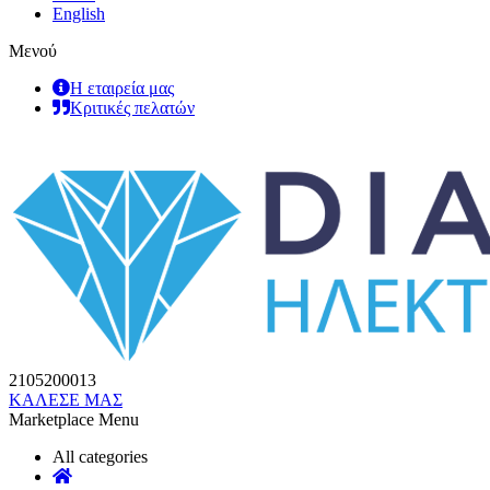
English
Μενού
Η εταιρεία μας
Κριτικές πελατών
2105200013
ΚΑΛΕΣΕ ΜΑΣ
Marketplace Menu
All categories