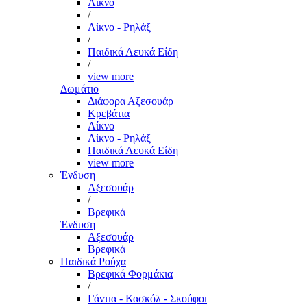
Λίκνο
/
Λίκνο - Ρηλάξ
/
Παιδικά Λευκά Είδη
/
view more
Δωμάτιο
Διάφορα Αξεσουάρ
Κρεβάτια
Λίκνο
Λίκνο - Ρηλάξ
Παιδικά Λευκά Είδη
view more
Ένδυση
Αξεσουάρ
/
Βρεφικά
Ένδυση
Αξεσουάρ
Βρεφικά
Παιδικά Ρούχα
Βρεφικά Φορμάκια
/
Γάντια - Κασκόλ - Σκούφοι