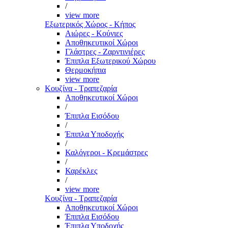
/
view more
Εξωτερικός Χώρος - Κήπος
Αιώρες - Κούνιες
Αποθηκευτικοί Χώροι
Γλάστρες - Ζαρντινιέρες
Έπιπλα Εξωτερικού Χώρου
Θερμοκήπια
view more
Κουζίνα - Τραπεζαρία
Αποθηκευτικοί Χώροι
/
Έπιπλα Εισόδου
/
Έπιπλα Υποδοχής
/
Καλόγεροι - Κρεμάστρες
/
Καρέκλες
/
view more
Κουζίνα - Τραπεζαρία
Αποθηκευτικοί Χώροι
Έπιπλα Εισόδου
Έπιπλα Υποδοχής