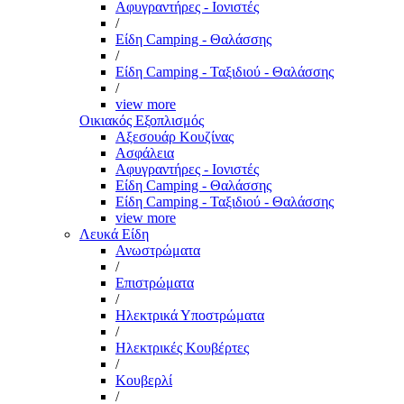
Αφυγραντήρες - Ιονιστές
/
Είδη Camping - Θαλάσσης
/
Είδη Camping - Ταξιδιού - Θαλάσσης
/
view more
Οικιακός Εξοπλισμός
Αξεσουάρ Κουζίνας
Ασφάλεια
Αφυγραντήρες - Ιονιστές
Είδη Camping - Θαλάσσης
Είδη Camping - Ταξιδιού - Θαλάσσης
view more
Λευκά Είδη
Ανωστρώματα
/
Επιστρώματα
/
Ηλεκτρικά Υποστρώματα
/
Ηλεκτρικές Κουβέρτες
/
Κουβερλί
/