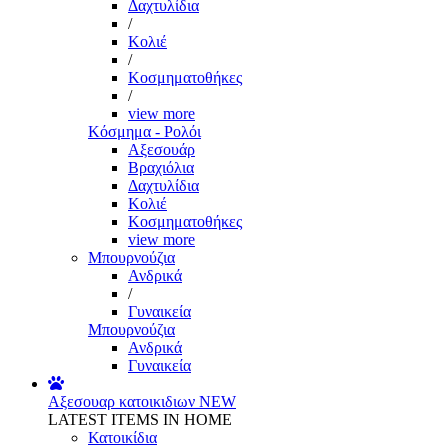
Δαχτυλίδια
/
Κολιέ
/
Κοσμηματοθήκες
/
view more
Κόσμημα - Ρολόι
Αξεσουάρ
Βραχιόλια
Δαχτυλίδια
Κολιέ
Κοσμηματοθήκες
view more
Μπουρνούζια
Ανδρικά
/
Γυναικεία
Μπουρνούζια
Ανδρικά
Γυναικεία
Αξεσουαρ κατοικιδιων
NEW
LATEST ITEMS IN HOME
Κατοικίδια