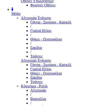
Οθόνες Υπολογιστών
Φορητές Οθόνες
Μόδα
Αξεσουάρ Ένδυσης
Γάντια - Σκούφοι - Κασκόλ
/
Γυαλιά Ηλίου
/
Θήκες - Πορτοφόλια
/
Σακίδια
/
Τσάντες
Αξεσουάρ Ένδυσης
Γάντια - Σκούφοι - Κασκόλ
Γυαλιά Ηλίου
Θήκες - Πορτοφόλια
Σακίδια
Τσάντες
Κόσμημα - Ρολόι
Αξεσουάρ
/
Βραχιόλια
/