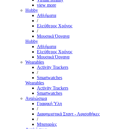
view more
Hobby
Αθλήματα
/
Ελεύθερος Χρόνος
/
Μουσικά Όργανα
Hobby
Αθλήματα
Ελεύθερος Χρόνος
Μουσικά Όργανα
Wearables
Activity Trackers
/
Smartwatches
Wearables
Activity Trackers
Smartwatches
Αναλώσιμα
Γραφική Ύλη
/
Διαφημιστικά Σταντ - Αφισοθήκες
/
Μπαταρίες