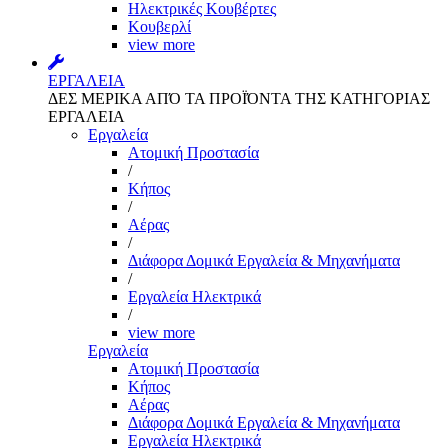
Ηλεκτρικές Κουβέρτες
Κουβερλί
view more
ΕΡΓΑΛΕΙΑ
ΔΕΣ ΜΕΡΙΚΑ ΑΠΌ ΤΑ ΠΡΟΪΌΝΤΑ ΤΗΣ ΚΑΤΗΓΟΡΙΑΣ
ΕΡΓΑΛΕΙΑ
Εργαλεία
Aτομική Προστασία
/
Kήπος
/
Αέρας
/
Διάφορα Δομικά Εργαλεία & Μηχανήματα
/
Εργαλεία Ηλεκτρικά
/
view more
Εργαλεία
Aτομική Προστασία
Kήπος
Αέρας
Διάφορα Δομικά Εργαλεία & Μηχανήματα
Εργαλεία Ηλεκτρικά