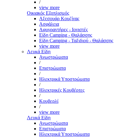
/
view more
Οικιακός Εξοπλισμός
Αξεσουάρ Κουζίνας
Ασφάλεια
Αφυγραντήρες - Ιονιστές
Είδη Camping - Θαλάσσης
Είδη Camping - Ταξιδιού - Θαλάσσης
view more
Λευκά Είδη
Ανωστρώματα
/
Επιστρώματα
/
Ηλεκτρικά Υποστρώματα
/
Ηλεκτρικές Κουβέρτες
/
Κουβερλί
/
view more
Λευκά Είδη
Ανωστρώματα
Επιστρώματα
Ηλεκτρικά Υποστρώματα