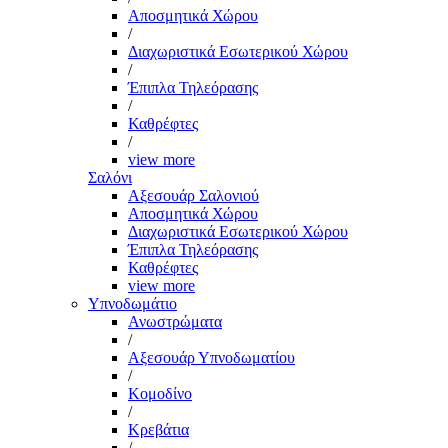
Αποσμητικά Χώρου
/
Διαχωριστικά Εσωτερικού Χώρου
/
Έπιπλα Τηλεόρασης
/
Καθρέφτες
/
view more
Σαλόνι
Αξεσουάρ Σαλονιού
Αποσμητικά Χώρου
Διαχωριστικά Εσωτερικού Χώρου
Έπιπλα Τηλεόρασης
Καθρέφτες
view more
Υπνοδωμάτιο
Ανωστρώματα
/
Αξεσουάρ Υπνοδωματίου
/
Κομοδίνο
/
Κρεβάτια
/