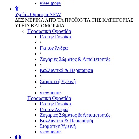
view more
Υγεία - Ομορφιά
NEW
ΔΕΣ ΜΕΡΙΚΑ ΑΠΌ ΤΑ ΠΡΟΪΌΝΤΑ ΤΗΣ ΚΑΤΗΓΟΡΙΑΣ
ΥΓΕΙΑ ΚΑΙ ΟΜΟΡΦΙΑ
Προσωπική Φροντίδα
Για την Γυναίκα
/
Για τον Άνδρα
/
Ζυγαριές Σώματος & Λιπομετρητές
/
Καλλυντικά & Περιποίηση
/
Στοματική Υγιεινή
/
view more
Προσωπική Φροντίδα
Για την Γυναίκα
Για τον Άνδρα
Ζυγαριές Σώματος & Λιπομετρητές
Καλλυντικά & Περιποίηση
Στοματική Υγιεινή
view more