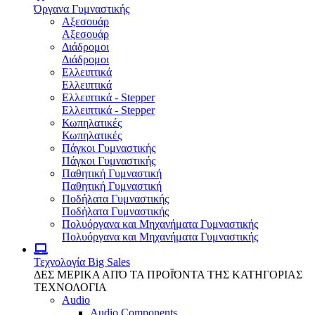
Όργανα Γυμναστικής
Αξεσουάρ
Αξεσουάρ
Διάδρομοι
Διάδρομοι
Ελλειπτικά
Ελλειπτικά
Ελλειπτικά - Stepper
Ελλειπτικά - Stepper
Κωπηλατικές
Κωπηλατικές
Πάγκοι Γυμναστικής
Πάγκοι Γυμναστικής
Παθητική Γυμναστική
Παθητική Γυμναστική
Ποδήλατα Γυμναστικής
Ποδήλατα Γυμναστικής
Πολυόργανα και Μηχανήματα Γυμναστικής
Πολυόργανα και Μηχανήματα Γυμναστικής
Τεχνολογία
Big Sales
ΔΕΣ ΜΕΡΙΚΑ ΑΠΌ ΤΑ ΠΡΟΪΌΝΤΑ ΤΗΣ ΚΑΤΗΓΟΡΙΑΣ
ΤΕΧΝΟΛΟΓΙΑ
Audio
Audio Components