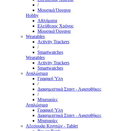
/
Μουσικά Όργανα
Hobby
Αθλήματα
Ελεύθερος Χρόνος
Μουσικά Όργανα
Wearables
Activity Trackers
/
Smartwatches
Wearables
Activity Trackers
Smartwatches
Αναλώσιμα
Γραφική Ύλη
/
Διαφημιστικά Σταντ - Αφισοθήκες
/
Μπαταρίες
Αναλώσιμα
Γραφική Ύλη
Διαφημιστικά Σταντ - Αφισοθήκες
Μπαταρίες
Αξεσουάρ Κινητών - Tablet