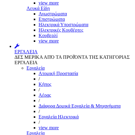
view more
Λευκά Είδη
Ανωστρώματα
Επιστρώματα
Ηλεκτρικά Υποστρώματα
Ηλεκτρικές Κουβέρτες
Κουβερλί
view more
ΕΡΓΑΛΕΙΑ
ΔΕΣ ΜΕΡΙΚΑ ΑΠΌ ΤΑ ΠΡΟΪΌΝΤΑ ΤΗΣ ΚΑΤΗΓΟΡΙΑΣ
ΕΡΓΑΛΕΙΑ
Εργαλεία
Aτομική Προστασία
/
Kήπος
/
Αέρας
/
Διάφορα Δομικά Εργαλεία & Μηχανήματα
/
Εργαλεία Ηλεκτρικά
/
view more
Εργαλεία