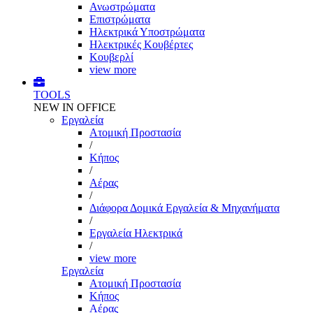
Ανωστρώματα
Επιστρώματα
Ηλεκτρικά Υποστρώματα
Ηλεκτρικές Κουβέρτες
Κουβερλί
view more
TOOLS
NEW IN OFFICE
Εργαλεία
Aτομική Προστασία
/
Kήπος
/
Αέρας
/
Διάφορα Δομικά Εργαλεία & Μηχανήματα
/
Εργαλεία Ηλεκτρικά
/
view more
Εργαλεία
Aτομική Προστασία
Kήπος
Αέρας