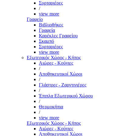
Συρταριέρες
/
view more
Γραφείο
Βιβλιοθήκες
Γραφεία
Καρέκλες Γραφείου
Σκαμπό
Συρταριέρες
view more
Εξωτερικός Χώρος - Κήπος
Αιώρες - Κούνιες
/
Αποθηκευτικοί Χώροι
/
Γλάστρες - Ζαρντινιέρες
/
Έπιπλα Εξωτερικού Χώρου
/
Θερμοκήπια
/
view more
Εξωτερικός Χώρος - Κήπος
Αιώρες - Κούνιες
Αποθηκευτικοί Χώροι