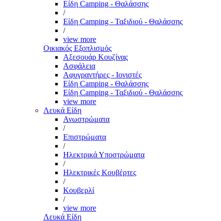
Είδη Camping - Θαλάσσης
/
Είδη Camping - Ταξιδιού - Θαλάσσης
/
view more
Οικιακός Εξοπλισμός
Αξεσουάρ Κουζίνας
Ασφάλεια
Αφυγραντήρες - Ιονιστές
Είδη Camping - Θαλάσσης
Είδη Camping - Ταξιδιού - Θαλάσσης
view more
Λευκά Είδη
Ανωστρώματα
/
Επιστρώματα
/
Ηλεκτρικά Υποστρώματα
/
Ηλεκτρικές Κουβέρτες
/
Κουβερλί
/
view more
Λευκά Είδη