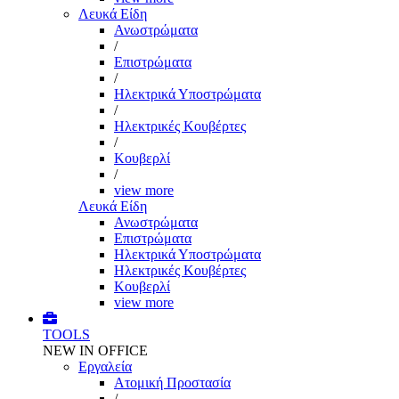
Λευκά Είδη
Ανωστρώματα
/
Επιστρώματα
/
Ηλεκτρικά Υποστρώματα
/
Ηλεκτρικές Κουβέρτες
/
Κουβερλί
/
view more
Λευκά Είδη
Ανωστρώματα
Επιστρώματα
Ηλεκτρικά Υποστρώματα
Ηλεκτρικές Κουβέρτες
Κουβερλί
view more
TOOLS
NEW IN OFFICE
Εργαλεία
Aτομική Προστασία
/