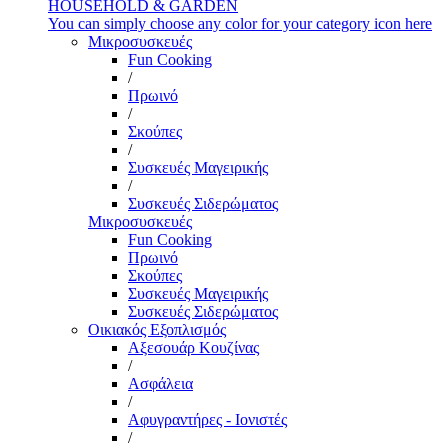
HOUSEHOLD & GARDEN
You can simply choose any color for your category icon here
Μικροσυσκευές
Fun Cooking
/
Πρωινό
/
Σκούπες
/
Συσκευές Μαγειρικής
/
Συσκευές Σιδερώματος
Μικροσυσκευές
Fun Cooking
Πρωινό
Σκούπες
Συσκευές Μαγειρικής
Συσκευές Σιδερώματος
Οικιακός Εξοπλισμός
Αξεσουάρ Κουζίνας
/
Ασφάλεια
/
Αφυγραντήρες - Ιονιστές
/