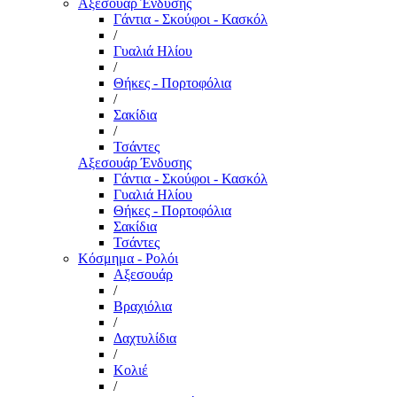
Αξεσουάρ Ένδυσης
Γάντια - Σκούφοι - Κασκόλ
/
Γυαλιά Ηλίου
/
Θήκες - Πορτοφόλια
/
Σακίδια
/
Τσάντες
Αξεσουάρ Ένδυσης
Γάντια - Σκούφοι - Κασκόλ
Γυαλιά Ηλίου
Θήκες - Πορτοφόλια
Σακίδια
Τσάντες
Κόσμημα - Ρολόι
Αξεσουάρ
/
Βραχιόλια
/
Δαχτυλίδια
/
Κολιέ
/