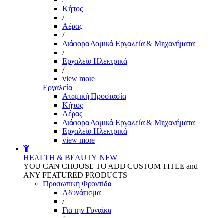
Kήπος
/
Αέρας
/
Διάφορα Δομικά Εργαλεία & Μηχανήματα
/
Εργαλεία Ηλεκτρικά
/
view more
Εργαλεία
Aτομική Προστασία
Kήπος
Αέρας
Διάφορα Δομικά Εργαλεία & Μηχανήματα
Εργαλεία Ηλεκτρικά
view more
HEALTH & BEAUTY
NEW
YOU CAN CHOOSE TO ADD CUSTOM TITLE and
ANY FEATURED PRODUCTS
Προσωπική Φροντίδα
Αδυνάτισμα
/
Για την Γυναίκα