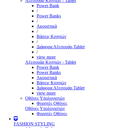
Αξεσουάρ Κινητών - Tablet
Power Bank
/
Power Banks
/
Ακουστικά
/
Βάσεις Κινητών
/
Διάφορα Αξεσουάρ Tablet
/
view more
Αξεσουάρ Κινητών - Tablet
Power Bank
Power Banks
Ακουστικά
Βάσεις Κινητών
Διάφορα Αξεσουάρ Tablet
view more
Οθόνες Υπολογιστών
Φορητές Οθόνες
Οθόνες Υπολογιστών
Φορητές Οθόνες
FASHION STYLING