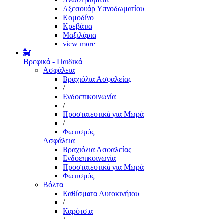
Αξεσουάρ Υπνοδωματίου
Κομοδίνο
Κρεβάτια
Μαξιλάρια
view more
Βρεφικά - Παιδικά
Ασφάλεια
Βραχιόλια Ασφαλείας
/
Ενδοεπικοινωνία
/
Προστατευτικά για Μωρά
/
Φωτισμός
Ασφάλεια
Βραχιόλια Ασφαλείας
Ενδοεπικοινωνία
Προστατευτικά για Μωρά
Φωτισμός
Βόλτα
Καθίσματα Αυτοκινήτου
/
Καρότσια