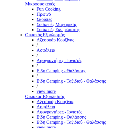
Μικροσυσκευές
Fun Cooking
Πρωινό
Σκούπες
Συσκευές Μαγειρικής
Συσκευές Σιδερώματος
Οικιακός Εξοπλισμός
Αξεσουάρ Κουζίνας
/
Ασφάλεια
/
Αφυγραντήρες - Ιονιστές
/
Είδη Camping - Θαλάσσης
/
Είδη Camping - Ταξιδιού - Θαλάσσης
/
view more
Οικιακός Εξοπλισμός
Αξεσουάρ Κουζίνας
Ασφάλεια
Αφυγραντήρες - Ιονιστές
Είδη Camping - Θαλάσσης
Είδη Camping - Ταξιδιού - Θαλάσσης
view more