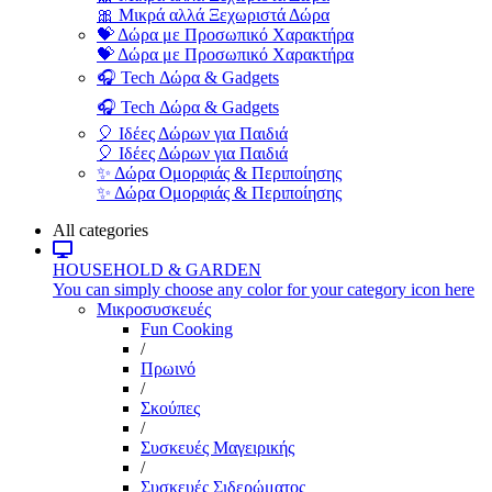
🎀 Μικρά αλλά Ξεχωριστά Δώρα
💝 Δώρα με Προσωπικό Χαρακτήρα
💝 Δώρα με Προσωπικό Χαρακτήρα
🎧 Tech Δώρα & Gadgets
🎧 Tech Δώρα & Gadgets
🎈 Ιδέες Δώρων για Παιδιά
🎈 Ιδέες Δώρων για Παιδιά
✨ Δώρα Ομορφιάς & Περιποίησης
✨ Δώρα Ομορφιάς & Περιποίησης
All categories
HOUSEHOLD & GARDEN
You can simply choose any color for your category icon here
Μικροσυσκευές
Fun Cooking
/
Πρωινό
/
Σκούπες
/
Συσκευές Μαγειρικής
/
Συσκευές Σιδερώματος