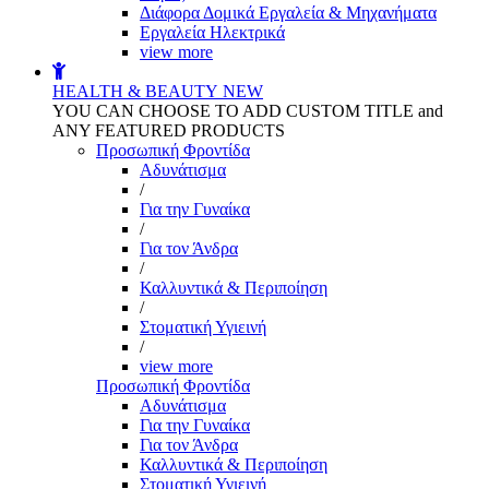
Διάφορα Δομικά Εργαλεία & Μηχανήματα
Εργαλεία Ηλεκτρικά
view more
HEALTH & BEAUTY
NEW
YOU CAN CHOOSE TO ADD CUSTOM TITLE and
ANY FEATURED PRODUCTS
Προσωπική Φροντίδα
Αδυνάτισμα
/
Για την Γυναίκα
/
Για τον Άνδρα
/
Καλλυντικά & Περιποίηση
/
Στοματική Υγιεινή
/
view more
Προσωπική Φροντίδα
Αδυνάτισμα
Για την Γυναίκα
Για τον Άνδρα
Καλλυντικά & Περιποίηση
Στοματική Υγιεινή