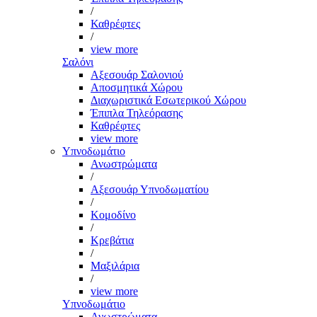
/
Καθρέφτες
/
view more
Σαλόνι
Αξεσουάρ Σαλονιού
Αποσμητικά Χώρου
Διαχωριστικά Εσωτερικού Χώρου
Έπιπλα Τηλεόρασης
Καθρέφτες
view more
Υπνοδωμάτιο
Ανωστρώματα
/
Αξεσουάρ Υπνοδωματίου
/
Κομοδίνο
/
Κρεβάτια
/
Μαξιλάρια
/
view more
Υπνοδωμάτιο
Ανωστρώματα