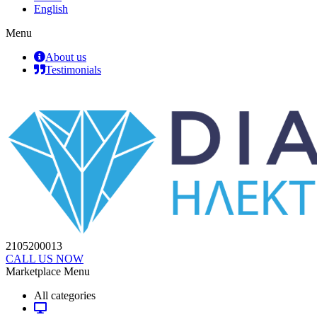
English
Menu
About us
Testimonials
2105200013
CALL US NOW
Marketplace Menu
All categories