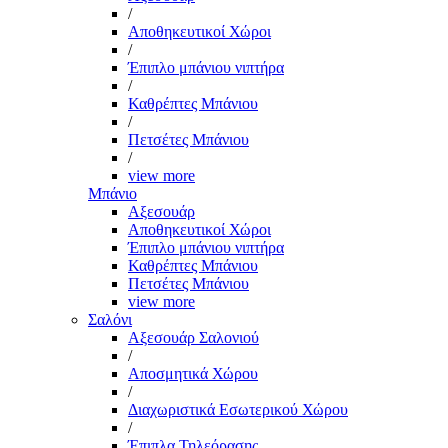
/
Αποθηκευτικοί Χώροι
/
Έπιπλο μπάνιου νιπτήρα
/
Καθρέπτες Μπάνιου
/
Πετσέτες Μπάνιου
/
view more
Μπάνιο
Αξεσουάρ
Αποθηκευτικοί Χώροι
Έπιπλο μπάνιου νιπτήρα
Καθρέπτες Μπάνιου
Πετσέτες Μπάνιου
view more
Σαλόνι
Αξεσουάρ Σαλονιού
/
Αποσμητικά Χώρου
/
Διαχωριστικά Εσωτερικού Χώρου
/
Έπιπλα Τηλεόρασης