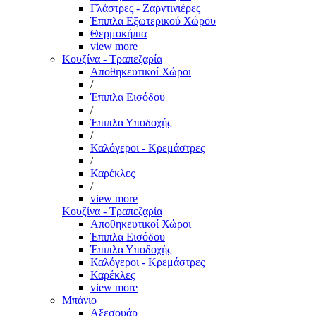
Γλάστρες - Ζαρντινιέρες
Έπιπλα Εξωτερικού Χώρου
Θερμοκήπια
view more
Κουζίνα - Τραπεζαρία
Αποθηκευτικοί Χώροι
/
Έπιπλα Εισόδου
/
Έπιπλα Υποδοχής
/
Καλόγεροι - Κρεμάστρες
/
Καρέκλες
/
view more
Κουζίνα - Τραπεζαρία
Αποθηκευτικοί Χώροι
Έπιπλα Εισόδου
Έπιπλα Υποδοχής
Καλόγεροι - Κρεμάστρες
Καρέκλες
view more
Μπάνιο
Αξεσουάρ