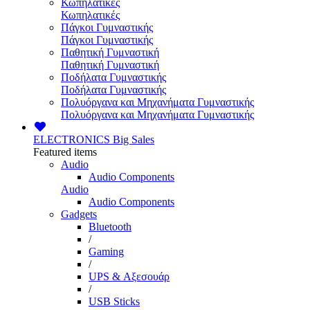
Κωπηλατικές
Κωπηλατικές
Πάγκοι Γυμναστικής
Πάγκοι Γυμναστικής
Παθητική Γυμναστική
Παθητική Γυμναστική
Ποδήλατα Γυμναστικής
Ποδήλατα Γυμναστικής
Πολυόργανα και Μηχανήματα Γυμναστικής
Πολυόργανα και Μηχανήματα Γυμναστικής
ELECTRONICS
Big Sales
Featured items
Audio
Audio Components
Audio
Audio Components
Gadgets
Bluetooth
/
Gaming
/
UPS & Αξεσουάρ
/
USB Sticks