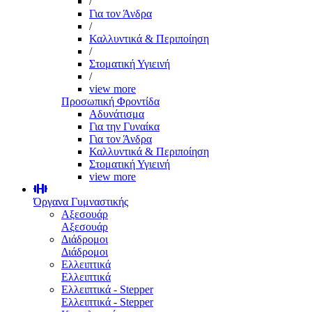
/
Για τον Άνδρα
/
Καλλυντικά & Περιποίηση
/
Στοματική Υγιεινή
/
view more
Προσωπική Φροντίδα
Αδυνάτισμα
Για την Γυναίκα
Για τον Άνδρα
Καλλυντικά & Περιποίηση
Στοματική Υγιεινή
view more
Όργανα Γυμναστικής
Αξεσουάρ
Αξεσουάρ
Διάδρομοι
Διάδρομοι
Ελλειπτικά
Ελλειπτικά
Ελλειπτικά - Stepper
Ελλειπτικά - Stepper