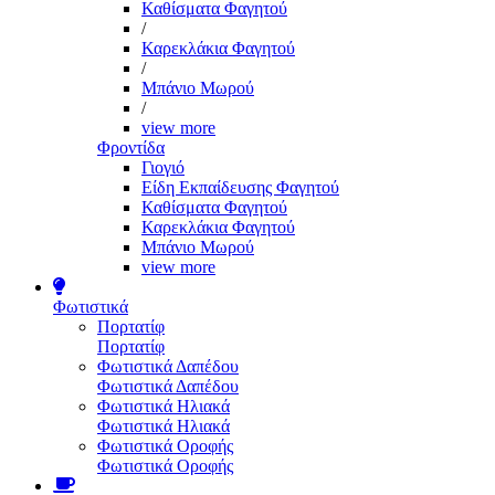
Καθίσματα Φαγητού
/
Καρεκλάκια Φαγητού
/
Μπάνιο Μωρού
/
view more
Φροντίδα
Γιογιό
Είδη Εκπαίδευσης Φαγητού
Καθίσματα Φαγητού
Καρεκλάκια Φαγητού
Μπάνιο Μωρού
view more
Φωτιστικά
Πορτατίφ
Πορτατίφ
Φωτιστικά Δαπέδου
Φωτιστικά Δαπέδου
Φωτιστικά Ηλιακά
Φωτιστικά Ηλιακά
Φωτιστικά Οροφής
Φωτιστικά Οροφής