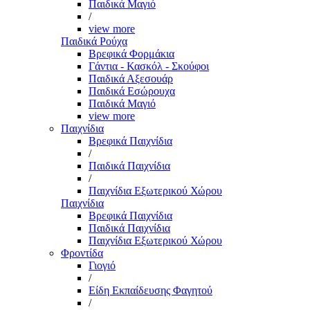
Παιδικά Μαγιό
/
view more
Παιδικά Ρούχα
Βρεφικά Φορμάκια
Γάντια - Κασκόλ - Σκούφοι
Παιδικά Αξεσουάρ
Παιδικά Εσώρουχα
Παιδικά Μαγιό
view more
Παιχνίδια
Βρεφικά Παιχνίδια
/
Παιδικά Παιχνίδια
/
Παιχνίδια Εξωτερικού Χώρου
Παιχνίδια
Βρεφικά Παιχνίδια
Παιδικά Παιχνίδια
Παιχνίδια Εξωτερικού Χώρου
Φροντίδα
Γιογιό
/
Είδη Εκπαίδευσης Φαγητού
/