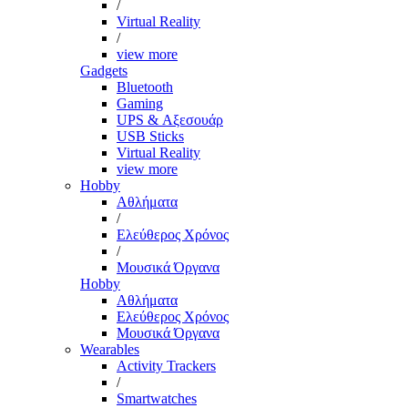
/
Virtual Reality
/
view more
Gadgets
Bluetooth
Gaming
UPS & Αξεσουάρ
USB Sticks
Virtual Reality
view more
Hobby
Αθλήματα
/
Ελεύθερος Χρόνος
/
Μουσικά Όργανα
Hobby
Αθλήματα
Ελεύθερος Χρόνος
Μουσικά Όργανα
Wearables
Activity Trackers
/
Smartwatches