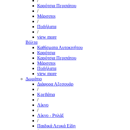
/
Καρότσια Περιπάτου
/
Μάρσιποι
/
Ποδήλατα
/
view more
Βόλτα
Καθίσματα Αυτοκινήτου
Καρότσια
Καρότσια Περιπάτου
Μάρσιποι
Ποδήλατα
view more
Δωμάτιο
Διάφορα Αξεσουάρ
/
Κρεβάτια
/
Λίκνο
/
Λίκνο - Ρηλάξ
/
Παιδικά Λευκά Είδη