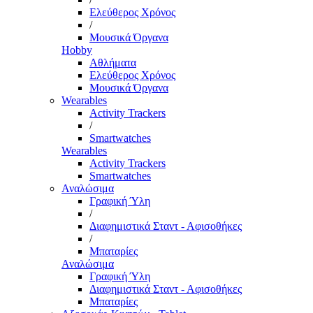
Ελεύθερος Χρόνος
/
Μουσικά Όργανα
Hobby
Αθλήματα
Ελεύθερος Χρόνος
Μουσικά Όργανα
Wearables
Activity Trackers
/
Smartwatches
Wearables
Activity Trackers
Smartwatches
Αναλώσιμα
Γραφική Ύλη
/
Διαφημιστικά Σταντ - Αφισοθήκες
/
Μπαταρίες
Αναλώσιμα
Γραφική Ύλη
Διαφημιστικά Σταντ - Αφισοθήκες
Μπαταρίες