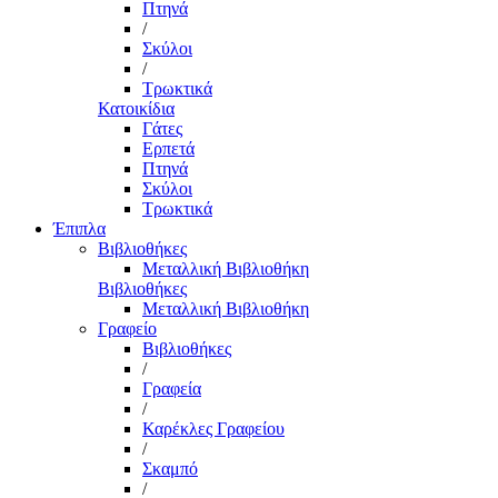
Πτηνά
/
Σκύλοι
/
Τρωκτικά
Κατοικίδια
Γάτες
Ερπετά
Πτηνά
Σκύλοι
Τρωκτικά
Έπιπλα
Βιβλιοθήκες
Μεταλλική Βιβλιοθήκη
Βιβλιοθήκες
Μεταλλική Βιβλιοθήκη
Γραφείο
Βιβλιοθήκες
/
Γραφεία
/
Καρέκλες Γραφείου
/
Σκαμπό
/