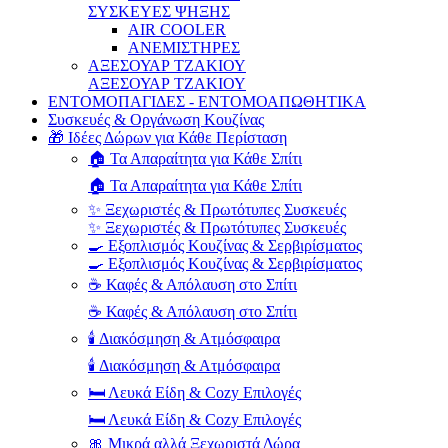
ΣΥΣΚΕΥΕΣ ΨΗΞΗΣ
AIR COOLER
ΑΝΕΜΙΣΤΗΡΕΣ
ΑΞΕΣΟΥΑΡ ΤΖΑΚΙΟΥ
ΑΞΕΣΟΥΑΡ ΤΖΑΚΙΟΥ
ΕΝΤΟΜΟΠΑΓΙΔΕΣ - ΕΝΤΟΜΟΑΠΩΘΗΤΙΚΑ
Συσκευές & Οργάνωση Κουζίνας
🎁 Ιδέες Δώρων για Κάθε Περίσταση
🏠 Τα Απαραίτητα για Κάθε Σπίτι
🏠 Τα Απαραίτητα για Κάθε Σπίτι
✨ Ξεχωριστές & Πρωτότυπες Συσκευές
✨ Ξεχωριστές & Πρωτότυπες Συσκευές
🍳 Εξοπλισμός Κουζίνας & Σερβιρίσματος
🍳 Εξοπλισμός Κουζίνας & Σερβιρίσματος
☕ Καφές & Απόλαυση στο Σπίτι
☕ Καφές & Απόλαυση στο Σπίτι
🕯️ Διακόσμηση & Ατμόσφαιρα
🕯️ Διακόσμηση & Ατμόσφαιρα
🛏️ Λευκά Είδη & Cozy Επιλογές
🛏️ Λευκά Είδη & Cozy Επιλογές
🎀 Μικρά αλλά Ξεχωριστά Δώρα