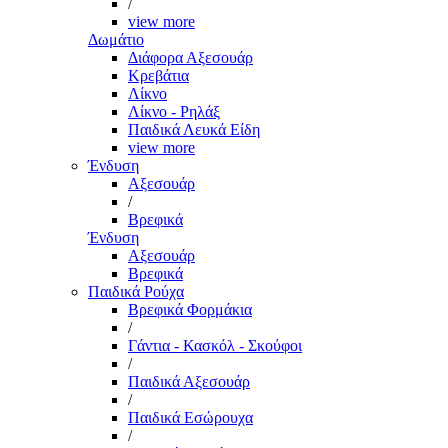
/
view more
Δωμάτιο
Διάφορα Αξεσουάρ
Κρεβάτια
Λίκνο
Λίκνο - Ρηλάξ
Παιδικά Λευκά Είδη
view more
Ένδυση
Αξεσουάρ
/
Βρεφικά
Ένδυση
Αξεσουάρ
Βρεφικά
Παιδικά Ρούχα
Βρεφικά Φορμάκια
/
Γάντια - Κασκόλ - Σκούφοι
/
Παιδικά Αξεσουάρ
/
Παιδικά Εσώρουχα
/