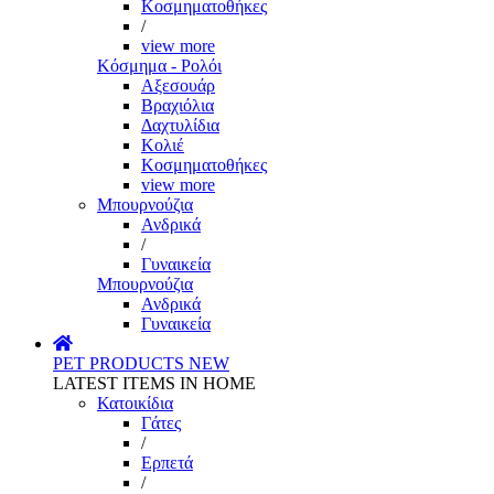
Κοσμηματοθήκες
/
view more
Κόσμημα - Ρολόι
Αξεσουάρ
Βραχιόλια
Δαχτυλίδια
Κολιέ
Κοσμηματοθήκες
view more
Μπουρνούζια
Ανδρικά
/
Γυναικεία
Μπουρνούζια
Ανδρικά
Γυναικεία
PET PRODUCTS
NEW
LATEST ITEMS IN HOME
Κατοικίδια
Γάτες
/
Ερπετά
/