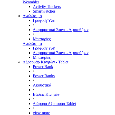
Wearables
Activity Trackers
Smartwatches
Αναλώσιμα
Γραφική Ύλη
/
Διαφημιστικά Σταντ - Αφισοθήκες
/
Μπαταρίες
Αναλώσιμα
Γραφική Ύλη
Διαφημιστικά Σταντ - Αφισοθήκες
Μπαταρίες
Αξεσουάρ Κινητών - Tablet
Power Bank
/
Power Banks
/
Ακουστικά
/
Βάσεις Κινητών
/
Διάφορα Αξεσουάρ Tablet
/
view more