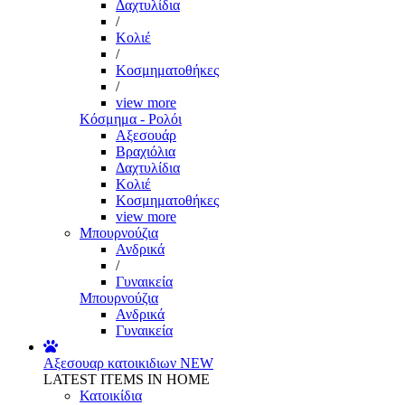
Δαχτυλίδια
/
Κολιέ
/
Κοσμηματοθήκες
/
view more
Κόσμημα - Ρολόι
Αξεσουάρ
Βραχιόλια
Δαχτυλίδια
Κολιέ
Κοσμηματοθήκες
view more
Μπουρνούζια
Ανδρικά
/
Γυναικεία
Μπουρνούζια
Ανδρικά
Γυναικεία
Αξεσουαρ κατοικιδιων
NEW
LATEST ITEMS IN HOME
Κατοικίδια