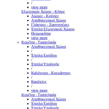
/
view more
Εξωτερικός Χώρος - Κήπος
Αιώρες - Κούνιες
Αποθηκευτικοί Χώροι
Γλάστρες - Ζαρντινιέρες
Έπιπλα Εξωτερικού Χώρου
Θερμοκήπια
view more
Κουζίνα - Τραπεζαρία
Αποθηκευτικοί Χώροι
/
Έπιπλα Εισόδου
/
Έπιπλα Υποδοχής
/
Καλόγεροι - Κρεμάστρες
/
Καρέκλες
/
view more
Κουζίνα - Τραπεζαρία
Αποθηκευτικοί Χώροι
Έπιπλα Εισόδου
Έπιπλα Υποδοχής