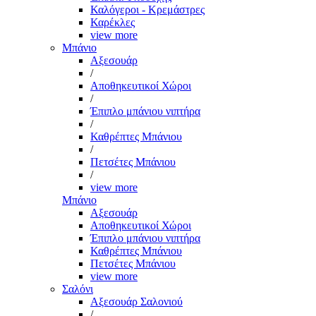
Καλόγεροι - Κρεμάστρες
Καρέκλες
view more
Μπάνιο
Αξεσουάρ
/
Αποθηκευτικοί Χώροι
/
Έπιπλο μπάνιου νιπτήρα
/
Καθρέπτες Μπάνιου
/
Πετσέτες Μπάνιου
/
view more
Μπάνιο
Αξεσουάρ
Αποθηκευτικοί Χώροι
Έπιπλο μπάνιου νιπτήρα
Καθρέπτες Μπάνιου
Πετσέτες Μπάνιου
view more
Σαλόνι
Αξεσουάρ Σαλονιού
/