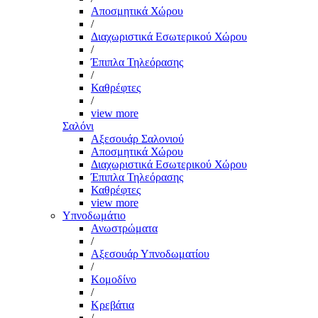
Αποσμητικά Χώρου
/
Διαχωριστικά Εσωτερικού Χώρου
/
Έπιπλα Τηλεόρασης
/
Καθρέφτες
/
view more
Σαλόνι
Αξεσουάρ Σαλονιού
Αποσμητικά Χώρου
Διαχωριστικά Εσωτερικού Χώρου
Έπιπλα Τηλεόρασης
Καθρέφτες
view more
Υπνοδωμάτιο
Ανωστρώματα
/
Αξεσουάρ Υπνοδωματίου
/
Κομοδίνο
/
Κρεβάτια
/