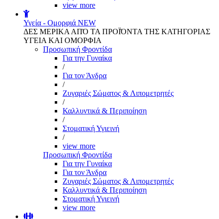
view more
Υγεία - Ομορφιά
NEW
ΔΕΣ ΜΕΡΙΚΑ ΑΠΌ ΤΑ ΠΡΟΪΌΝΤΑ ΤΗΣ ΚΑΤΗΓΟΡΙΑΣ
ΥΓΕΙΑ ΚΑΙ ΟΜΟΡΦΙΑ
Προσωπική Φροντίδα
Για την Γυναίκα
/
Για τον Άνδρα
/
Ζυγαριές Σώματος & Λιπομετρητές
/
Καλλυντικά & Περιποίηση
/
Στοματική Υγιεινή
/
view more
Προσωπική Φροντίδα
Για την Γυναίκα
Για τον Άνδρα
Ζυγαριές Σώματος & Λιπομετρητές
Καλλυντικά & Περιποίηση
Στοματική Υγιεινή
view more