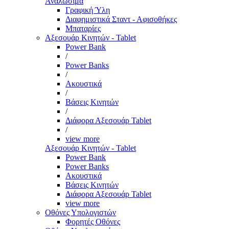
Αναλώσιμα
Γραφική Ύλη
Διαφημιστικά Σταντ - Αφισοθήκες
Μπαταρίες
Αξεσουάρ Κινητών - Tablet
Power Bank
/
Power Banks
/
Ακουστικά
/
Βάσεις Κινητών
/
Διάφορα Αξεσουάρ Tablet
/
view more
Αξεσουάρ Κινητών - Tablet
Power Bank
Power Banks
Ακουστικά
Βάσεις Κινητών
Διάφορα Αξεσουάρ Tablet
view more
Οθόνες Υπολογιστών
Φορητές Οθόνες