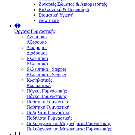
Ζυγαριές Σώματος & Λιπομετρητές
Καλλυντικά & Περιποίηση
Στοματική Υγιεινή
view more
Όργανα Γυμναστικής
Αξεσουάρ
Αξεσουάρ
Διάδρομοι
Διάδρομοι
Ελλειπτικά
Ελλειπτικά
Ελλειπτικά - Stepper
Ελλειπτικά - Stepper
Κωπηλατικές
Κωπηλατικές
Πάγκοι Γυμναστικής
Πάγκοι Γυμναστικής
Παθητική Γυμναστική
Παθητική Γυμναστική
Ποδήλατα Γυμναστικής
Ποδήλατα Γυμναστικής
Πολυόργανα και Μηχανήματα Γυμναστικής
Πολυόργανα και Μηχανήματα Γυμναστικής