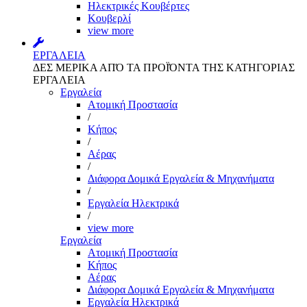
Ηλεκτρικές Κουβέρτες
Κουβερλί
view more
ΕΡΓΑΛΕΙΑ
ΔΕΣ ΜΕΡΙΚΑ ΑΠΌ ΤΑ ΠΡΟΪΌΝΤΑ ΤΗΣ ΚΑΤΗΓΟΡΙΑΣ
ΕΡΓΑΛΕΙΑ
Εργαλεία
Aτομική Προστασία
/
Kήπος
/
Αέρας
/
Διάφορα Δομικά Εργαλεία & Μηχανήματα
/
Εργαλεία Ηλεκτρικά
/
view more
Εργαλεία
Aτομική Προστασία
Kήπος
Αέρας
Διάφορα Δομικά Εργαλεία & Μηχανήματα
Εργαλεία Ηλεκτρικά