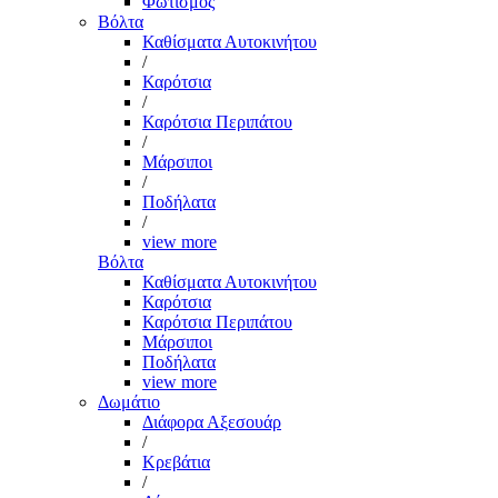
Φωτισμός
Βόλτα
Καθίσματα Αυτοκινήτου
/
Καρότσια
/
Καρότσια Περιπάτου
/
Μάρσιποι
/
Ποδήλατα
/
view more
Βόλτα
Καθίσματα Αυτοκινήτου
Καρότσια
Καρότσια Περιπάτου
Μάρσιποι
Ποδήλατα
view more
Δωμάτιο
Διάφορα Αξεσουάρ
/
Κρεβάτια
/