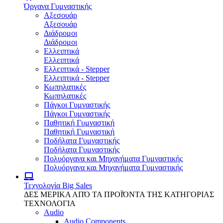
Όργανα Γυμναστικής
Αξεσουάρ
Αξεσουάρ
Διάδρομοι
Διάδρομοι
Ελλειπτικά
Ελλειπτικά
Ελλειπτικά - Stepper
Ελλειπτικά - Stepper
Κωπηλατικές
Κωπηλατικές
Πάγκοι Γυμναστικής
Πάγκοι Γυμναστικής
Παθητική Γυμναστική
Παθητική Γυμναστική
Ποδήλατα Γυμναστικής
Ποδήλατα Γυμναστικής
Πολυόργανα και Μηχανήματα Γυμναστικής
Πολυόργανα και Μηχανήματα Γυμναστικής
Τεχνολογία
Big Sales
ΔΕΣ ΜΕΡΙΚΑ ΑΠΌ ΤΑ ΠΡΟΪΌΝΤΑ ΤΗΣ ΚΑΤΗΓΟΡΙΑΣ
ΤΕΧΝΟΛΟΓΙΑ
Audio
Audio Components