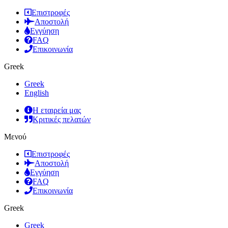
Επιστροφές
Αποστολή
Εγγύηση
FAQ
Επικοινωνία
Greek
Greek
English
Η εταιρεία μας
Κριτικές πελατών
Μενού
Επιστροφές
Αποστολή
Εγγύηση
FAQ
Επικοινωνία
Greek
Greek