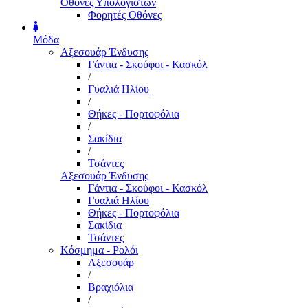
Οθόνες Υπολογιστών
Φορητές Οθόνες
Μόδα
Αξεσουάρ Ένδυσης
Γάντια - Σκούφοι - Κασκόλ
/
Γυαλιά Ηλίου
/
Θήκες - Πορτοφόλια
/
Σακίδια
/
Τσάντες
Αξεσουάρ Ένδυσης
Γάντια - Σκούφοι - Κασκόλ
Γυαλιά Ηλίου
Θήκες - Πορτοφόλια
Σακίδια
Τσάντες
Κόσμημα - Ρολόι
Αξεσουάρ
/
Βραχιόλια
/