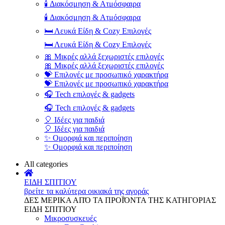
🕯️ Διακόσμηση & Ατμόσφαιρα
🕯️ Διακόσμηση & Ατμόσφαιρα
🛏️ Λευκά Είδη & Cozy Επιλογές
🛏️ Λευκά Είδη & Cozy Επιλογές
🎀 Μικρές αλλά ξεχωριστές επιλογές
🎀 Μικρές αλλά ξεχωριστές επιλογές
💝 Επιλογές με προσωπικό χαρακτήρα
💝 Επιλογές με προσωπικό χαρακτήρα
🎧 Tech επιλογές & gadgets
🎧 Tech επιλογές & gadgets
🎈 Ιδέες για παιδιά
🎈 Ιδέες για παιδιά
✨ Ομορφιά και περιποίηση
✨ Ομορφιά και περιποίηση
All categories
ΕΙΔΗ ΣΠΙΤΙΟΥ
βρείτε τα καλύτερα οικιακά της αγοράς
ΔΕΣ ΜΕΡΙΚΑ ΑΠΌ ΤΑ ΠΡΟΪΌΝΤΑ ΤΗΣ ΚΑΤΗΓΟΡΙΑΣ
ΕΙΔΗ ΣΠΙΤΙΟΥ
Μικροσυσκευές