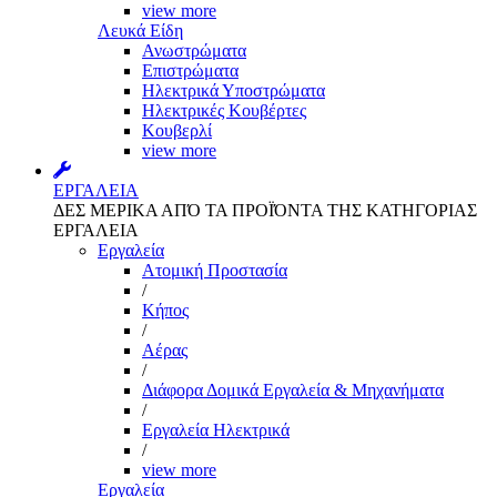
view more
Λευκά Είδη
Ανωστρώματα
Επιστρώματα
Ηλεκτρικά Υποστρώματα
Ηλεκτρικές Κουβέρτες
Κουβερλί
view more
ΕΡΓΑΛΕΙΑ
ΔΕΣ ΜΕΡΙΚΑ ΑΠΌ ΤΑ ΠΡΟΪΌΝΤΑ ΤΗΣ ΚΑΤΗΓΟΡΙΑΣ
ΕΡΓΑΛΕΙΑ
Εργαλεία
Aτομική Προστασία
/
Kήπος
/
Αέρας
/
Διάφορα Δομικά Εργαλεία & Μηχανήματα
/
Εργαλεία Ηλεκτρικά
/
view more
Εργαλεία