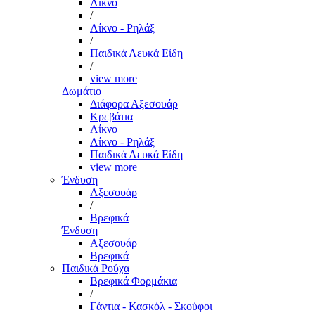
Λίκνο
/
Λίκνο - Ρηλάξ
/
Παιδικά Λευκά Είδη
/
view more
Δωμάτιο
Διάφορα Αξεσουάρ
Κρεβάτια
Λίκνο
Λίκνο - Ρηλάξ
Παιδικά Λευκά Είδη
view more
Ένδυση
Αξεσουάρ
/
Βρεφικά
Ένδυση
Αξεσουάρ
Βρεφικά
Παιδικά Ρούχα
Βρεφικά Φορμάκια
/
Γάντια - Κασκόλ - Σκούφοι