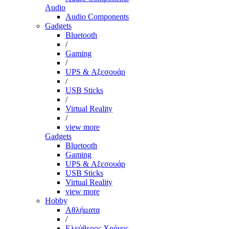
Audio
Audio Components
Gadgets
Bluetooth
/
Gaming
/
UPS & Αξεσουάρ
/
USB Sticks
/
Virtual Reality
/
view more
Gadgets
Bluetooth
Gaming
UPS & Αξεσουάρ
USB Sticks
Virtual Reality
view more
Hobby
Αθλήματα
/
Ελεύθερος Χρόνος