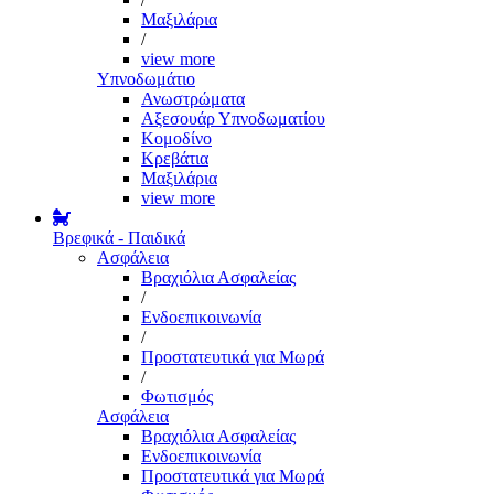
Μαξιλάρια
/
view more
Υπνοδωμάτιο
Ανωστρώματα
Αξεσουάρ Υπνοδωματίου
Κομοδίνο
Κρεβάτια
Μαξιλάρια
view more
Βρεφικά - Παιδικά
Ασφάλεια
Βραχιόλια Ασφαλείας
/
Ενδοεπικοινωνία
/
Προστατευτικά για Μωρά
/
Φωτισμός
Ασφάλεια
Βραχιόλια Ασφαλείας
Ενδοεπικοινωνία
Προστατευτικά για Μωρά