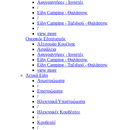
Αφυγραντήρες - Ιονιστές
/
Είδη Camping - Θαλάσσης
/
Είδη Camping - Ταξιδιού - Θαλάσσης
/
view more
Οικιακός Εξοπλισμός
Αξεσουάρ Κουζίνας
Ασφάλεια
Αφυγραντήρες - Ιονιστές
Είδη Camping - Θαλάσσης
Είδη Camping - Ταξιδιού - Θαλάσσης
view more
Λευκά Είδη
Ανωστρώματα
/
Επιστρώματα
/
Ηλεκτρικά Υποστρώματα
/
Ηλεκτρικές Κουβέρτες
/
Κουβερλί
/