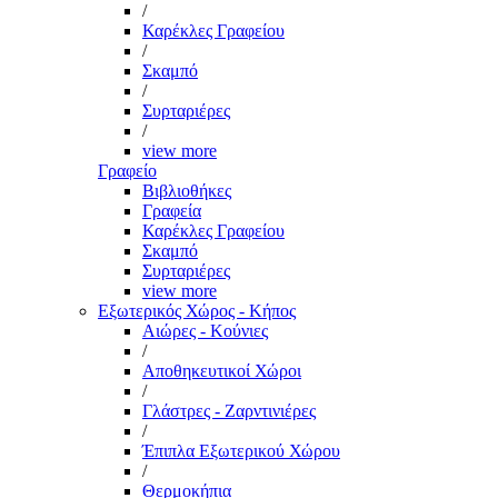
/
Καρέκλες Γραφείου
/
Σκαμπό
/
Συρταριέρες
/
view more
Γραφείο
Βιβλιοθήκες
Γραφεία
Καρέκλες Γραφείου
Σκαμπό
Συρταριέρες
view more
Εξωτερικός Χώρος - Κήπος
Αιώρες - Κούνιες
/
Αποθηκευτικοί Χώροι
/
Γλάστρες - Ζαρντινιέρες
/
Έπιπλα Εξωτερικού Χώρου
/
Θερμοκήπια