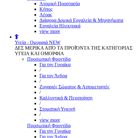
Aτομική Προστασία
Kήπος
Αέρας
Διάφορα Δομικά Εργαλεία & Μηχανήματα
Εργαλεία Ηλεκτρικά
view more
Υγεία - Ομορφιά
NEW
ΔΕΣ ΜΕΡΙΚΑ ΑΠΌ ΤΑ ΠΡΟΪΌΝΤΑ ΤΗΣ ΚΑΤΗΓΟΡΙΑΣ
ΥΓΕΙΑ ΚΑΙ ΟΜΟΡΦΙΑ
Προσωπική Φροντίδα
Για την Γυναίκα
/
Για τον Άνδρα
/
Ζυγαριές Σώματος & Λιπομετρητές
/
Καλλυντικά & Περιποίηση
/
Στοματική Υγιεινή
/
view more
Προσωπική Φροντίδα
Για την Γυναίκα
Για τον Άνδρα