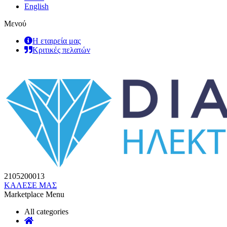
English
Μενού
Η εταιρεία μας
Κριτικές πελατών
2105200013
ΚΑΛΕΣΕ ΜΑΣ
Marketplace Menu
All categories