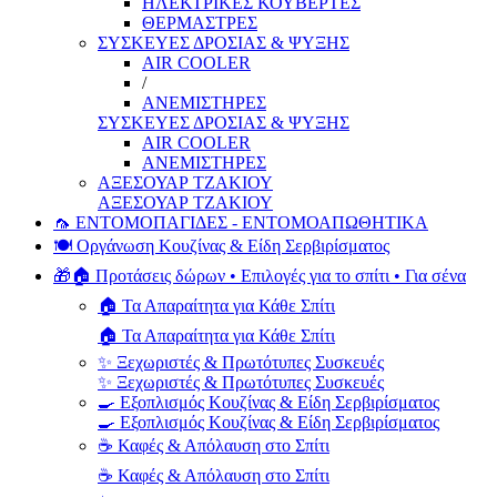
ΗΛΕΚΤΡΙΚΕΣ ΚΟΥΒΕΡΤΕΣ
ΘΕΡΜΑΣΤΡΕΣ
ΣΥΣΚΕΥΕΣ ΔΡΟΣΙΑΣ & ΨΥΞΗΣ
AIR COOLER
/
ΑΝΕΜΙΣΤΗΡΕΣ
ΣΥΣΚΕΥΕΣ ΔΡΟΣΙΑΣ & ΨΥΞΗΣ
AIR COOLER
ΑΝΕΜΙΣΤΗΡΕΣ
ΑΞΕΣΟΥΑΡ ΤΖΑΚΙΟΥ
ΑΞΕΣΟΥΑΡ ΤΖΑΚΙΟΥ
🦟 ΕΝΤΟΜΟΠΑΓΙΔΕΣ - ΕΝΤΟΜΟΑΠΩΘΗΤΙΚΑ
🍽️ Οργάνωση Κουζίνας & Είδη Σερβιρίσματος
🎁🏠 Προτάσεις δώρων • Επιλογές για το σπίτι • Για σένα
🏠 Τα Απαραίτητα για Κάθε Σπίτι
🏠 Τα Απαραίτητα για Κάθε Σπίτι
✨ Ξεχωριστές & Πρωτότυπες Συσκευές
✨ Ξεχωριστές & Πρωτότυπες Συσκευές
🍳 Εξοπλισμός Κουζίνας & Είδη Σερβιρίσματος
🍳 Εξοπλισμός Κουζίνας & Είδη Σερβιρίσματος
☕ Καφές & Απόλαυση στο Σπίτι
☕ Καφές & Απόλαυση στο Σπίτι