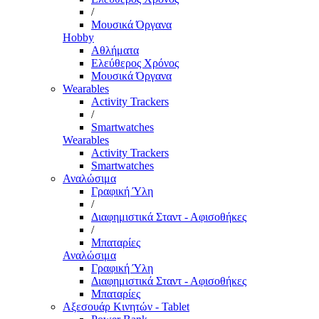
/
Μουσικά Όργανα
Hobby
Αθλήματα
Ελεύθερος Χρόνος
Μουσικά Όργανα
Wearables
Activity Trackers
/
Smartwatches
Wearables
Activity Trackers
Smartwatches
Αναλώσιμα
Γραφική Ύλη
/
Διαφημιστικά Σταντ - Αφισοθήκες
/
Μπαταρίες
Αναλώσιμα
Γραφική Ύλη
Διαφημιστικά Σταντ - Αφισοθήκες
Μπαταρίες
Αξεσουάρ Κινητών - Tablet