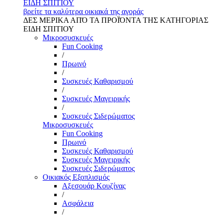
ΕΙΔΗ ΣΠΙΤΙΟΥ
βρείτε τα καλύτερα οικιακά της αγοράς
ΔΕΣ ΜΕΡΙΚΑ ΑΠΌ ΤΑ ΠΡΟΪΌΝΤΑ ΤΗΣ ΚΑΤΗΓΟΡΙΑΣ
ΕΙΔΗ ΣΠΙΤΙΟΥ
Μικροσυσκευές
Fun Cooking
/
Πρωινό
/
Συσκευές Καθαρισμού
/
Συσκευές Μαγειρικής
/
Συσκευές Σιδερώματος
Μικροσυσκευές
Fun Cooking
Πρωινό
Συσκευές Καθαρισμού
Συσκευές Μαγειρικής
Συσκευές Σιδερώματος
Οικιακός Εξοπλισμός
Αξεσουάρ Κουζίνας
/
Ασφάλεια
/