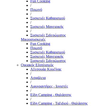
Fun Cooking
/
Πρωινό
/
Συσκευές Καθαρισμού
/
Συσκευές Μαγειρικής
/
Συσκευές Σιδερώματος
Μικροσυσκευές
Fun Cooking
Πρωινό
Συσκευές Καθαρισμού
Συσκευές Μαγειρικής
Συσκευές Σιδερώματος
Οικιακός Εξοπλισμός
Αξεσουάρ Κουζίνας
/
Ασφάλεια
/
Αφυγραντήρες - Ιονιστές
/
Είδη Camping - Θαλάσσης
/
Είδη Camping - Ταξιδιού - Θαλάσσης