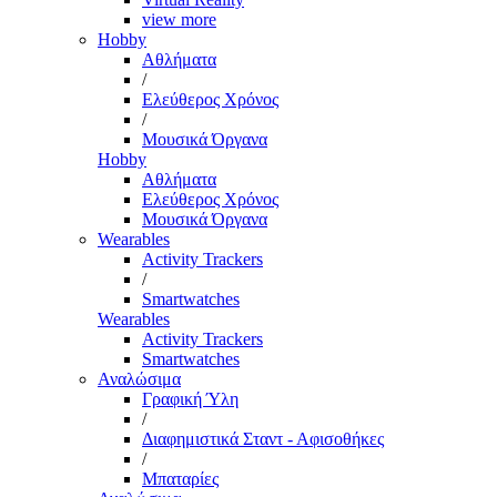
view more
Hobby
Αθλήματα
/
Ελεύθερος Χρόνος
/
Μουσικά Όργανα
Hobby
Αθλήματα
Ελεύθερος Χρόνος
Μουσικά Όργανα
Wearables
Activity Trackers
/
Smartwatches
Wearables
Activity Trackers
Smartwatches
Αναλώσιμα
Γραφική Ύλη
/
Διαφημιστικά Σταντ - Αφισοθήκες
/
Μπαταρίες