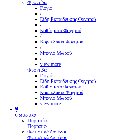
Φροντίδα
Γιογιό
/
Είδη Εκπαίδευσης Φαγητού
/
Καθίσματα Φαγητού
/
Καρεκλάκια Φαγητού
/
Μπάνιο Μωρού
/
view more
Φροντίδα
Γιογιό
Είδη Εκπαίδευσης Φαγητού
Καθίσματα Φαγητού
Καρεκλάκια Φαγητού
Μπάνιο Μωρού
view more
Φωτιστικά
Πορτατίφ
Πορτατίφ
Φωτιστικά Δαπέδου
Φωτιστικά Δαπέδου