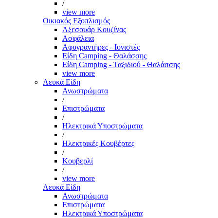
/
view more
Οικιακός Εξοπλισμός
Αξεσουάρ Κουζίνας
Ασφάλεια
Αφυγραντήρες - Ιονιστές
Είδη Camping - Θαλάσσης
Είδη Camping - Ταξιδιού - Θαλάσσης
view more
Λευκά Είδη
Ανωστρώματα
/
Επιστρώματα
/
Ηλεκτρικά Υποστρώματα
/
Ηλεκτρικές Κουβέρτες
/
Κουβερλί
/
view more
Λευκά Είδη
Ανωστρώματα
Επιστρώματα
Ηλεκτρικά Υποστρώματα