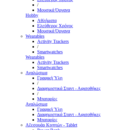
/
Μουσικά Όργανα
Hobby
Αθλήματα
Ελεύθερος Χρόνος
Μουσικά Όργανα
Wearables
Activity Trackers
/
Smartwatches
Wearables
Activity Trackers
Smartwatches
Αναλώσιμα
Γραφική Ύλη
/
Διαφημιστικά Σταντ - Αφισοθήκες
/
Μπαταρίες
Αναλώσιμα
Γραφική Ύλη
Διαφημιστικά Σταντ - Αφισοθήκες
Μπαταρίες
Αξεσουάρ Κινητών - Tablet