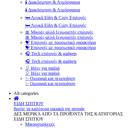
🕯️ Διακόσμηση & Ατμόσφαιρα
🕯️ Διακόσμηση & Ατμόσφαιρα
🛏️ Λευκά Είδη & Cozy Επιλογές
🛏️ Λευκά Είδη & Cozy Επιλογές
🎀 Μικρές αλλά ξεχωριστές επιλογές
🎀 Μικρές αλλά ξεχωριστές επιλογές
💝 Επιλογές με προσωπικό χαρακτήρα
💝 Επιλογές με προσωπικό χαρακτήρα
🎧 Tech επιλογές & gadgets
🎧 Tech επιλογές & gadgets
🎈 Ιδέες για παιδιά
🎈 Ιδέες για παιδιά
✨ Ομορφιά και περιποίηση
✨ Ομορφιά και περιποίηση
All categories
ΕΙΔΗ ΣΠΙΤΙΟΥ
βρείτε τα καλύτερα οικιακά της αγοράς
ΔΕΣ ΜΕΡΙΚΑ ΑΠΌ ΤΑ ΠΡΟΪΌΝΤΑ ΤΗΣ ΚΑΤΗΓΟΡΙΑΣ
ΕΙΔΗ ΣΠΙΤΙΟΥ
Μικροσυσκευές