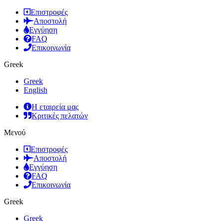
Επιστροφές
Αποστολή
Εγγύηση
FAQ
Επικοινωνία
Greek
Greek
English
Η εταιρεία μας
Κριτικές πελατών
Μενού
Επιστροφές
Αποστολή
Εγγύηση
FAQ
Επικοινωνία
Greek
Greek