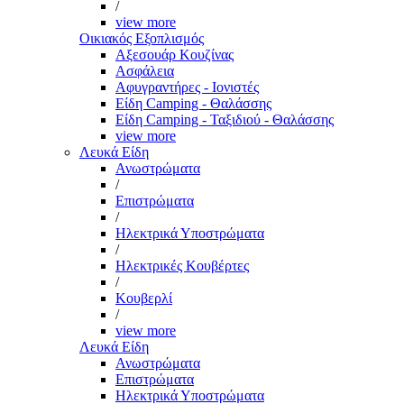
/
view more
Οικιακός Εξοπλισμός
Αξεσουάρ Κουζίνας
Ασφάλεια
Αφυγραντήρες - Ιονιστές
Είδη Camping - Θαλάσσης
Είδη Camping - Ταξιδιού - Θαλάσσης
view more
Λευκά Είδη
Ανωστρώματα
/
Επιστρώματα
/
Ηλεκτρικά Υποστρώματα
/
Ηλεκτρικές Κουβέρτες
/
Κουβερλί
/
view more
Λευκά Είδη
Ανωστρώματα
Επιστρώματα
Ηλεκτρικά Υποστρώματα