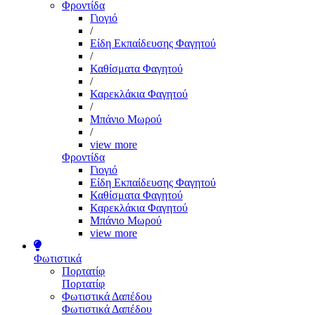
Φροντίδα
Γιογιό
/
Είδη Εκπαίδευσης Φαγητού
/
Καθίσματα Φαγητού
/
Καρεκλάκια Φαγητού
/
Μπάνιο Μωρού
/
view more
Φροντίδα
Γιογιό
Είδη Εκπαίδευσης Φαγητού
Καθίσματα Φαγητού
Καρεκλάκια Φαγητού
Μπάνιο Μωρού
view more
Φωτιστικά
Πορτατίφ
Πορτατίφ
Φωτιστικά Δαπέδου
Φωτιστικά Δαπέδου