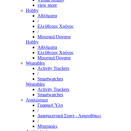
view more
Hobby
Αθλήματα
/
Ελεύθερος Χρόνος
/
Μουσικά Όργανα
Hobby
Αθλήματα
Ελεύθερος Χρόνος
Μουσικά Όργανα
Wearables
Activity Trackers
/
Smartwatches
Wearables
Activity Trackers
Smartwatches
Αναλώσιμα
Γραφική Ύλη
/
Διαφημιστικά Σταντ - Αφισοθήκες
/
Μπαταρίες