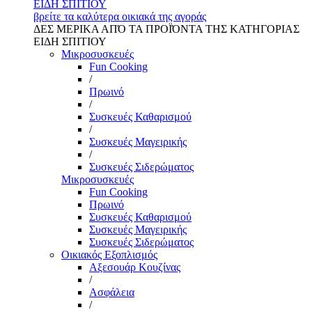
ΕΙΔΗ ΣΠΙΤΙΟΥ
βρείτε τα καλύτερα οικιακά της αγοράς
ΔΕΣ ΜΕΡΙΚΑ ΑΠΌ ΤΑ ΠΡΟΪΌΝΤΑ ΤΗΣ ΚΑΤΗΓΟΡΙΑΣ
ΕΙΔΗ ΣΠΙΤΙΟΥ
Μικροσυσκευές
Fun Cooking
/
Πρωινό
/
Συσκευές Καθαρισμού
/
Συσκευές Μαγειρικής
/
Συσκευές Σιδερώματος
Μικροσυσκευές
Fun Cooking
Πρωινό
Συσκευές Καθαρισμού
Συσκευές Μαγειρικής
Συσκευές Σιδερώματος
Οικιακός Εξοπλισμός
Αξεσουάρ Κουζίνας
/
Ασφάλεια
/