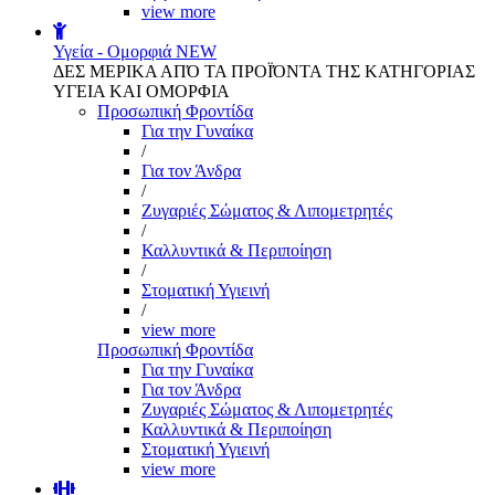
view more
Υγεία - Ομορφιά
NEW
ΔΕΣ ΜΕΡΙΚΑ ΑΠΌ ΤΑ ΠΡΟΪΌΝΤΑ ΤΗΣ ΚΑΤΗΓΟΡΙΑΣ
ΥΓΕΙΑ ΚΑΙ ΟΜΟΡΦΙΑ
Προσωπική Φροντίδα
Για την Γυναίκα
/
Για τον Άνδρα
/
Ζυγαριές Σώματος & Λιπομετρητές
/
Καλλυντικά & Περιποίηση
/
Στοματική Υγιεινή
/
view more
Προσωπική Φροντίδα
Για την Γυναίκα
Για τον Άνδρα
Ζυγαριές Σώματος & Λιπομετρητές
Καλλυντικά & Περιποίηση
Στοματική Υγιεινή
view more