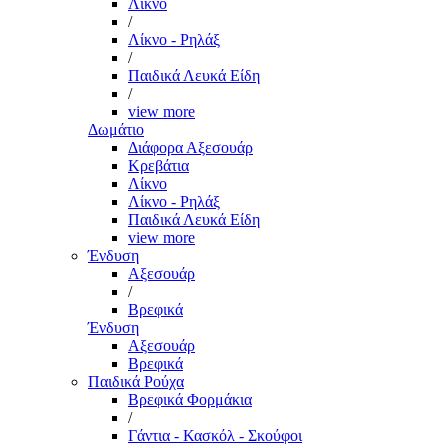
Λίκνο
/
Λίκνο - Ρηλάξ
/
Παιδικά Λευκά Είδη
/
view more
Δωμάτιο
Διάφορα Αξεσουάρ
Κρεβάτια
Λίκνο
Λίκνο - Ρηλάξ
Παιδικά Λευκά Είδη
view more
Ένδυση
Αξεσουάρ
/
Βρεφικά
Ένδυση
Αξεσουάρ
Βρεφικά
Παιδικά Ρούχα
Βρεφικά Φορμάκια
/
Γάντια - Κασκόλ - Σκούφοι