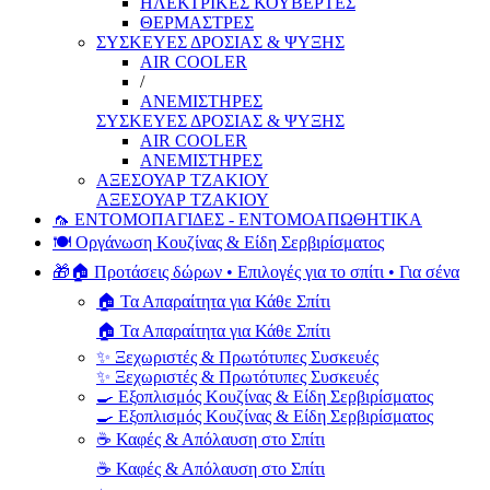
ΗΛΕΚΤΡΙΚΕΣ ΚΟΥΒΕΡΤΕΣ
ΘΕΡΜΑΣΤΡΕΣ
ΣΥΣΚΕΥΕΣ ΔΡΟΣΙΑΣ & ΨΥΞΗΣ
AIR COOLER
/
ΑΝΕΜΙΣΤΗΡΕΣ
ΣΥΣΚΕΥΕΣ ΔΡΟΣΙΑΣ & ΨΥΞΗΣ
AIR COOLER
ΑΝΕΜΙΣΤΗΡΕΣ
ΑΞΕΣΟΥΑΡ ΤΖΑΚΙΟΥ
ΑΞΕΣΟΥΑΡ ΤΖΑΚΙΟΥ
🦟 ΕΝΤΟΜΟΠΑΓΙΔΕΣ - ΕΝΤΟΜΟΑΠΩΘΗΤΙΚΑ
🍽️ Οργάνωση Κουζίνας & Είδη Σερβιρίσματος
🎁🏠 Προτάσεις δώρων • Επιλογές για το σπίτι • Για σένα
🏠 Τα Απαραίτητα για Κάθε Σπίτι
🏠 Τα Απαραίτητα για Κάθε Σπίτι
✨ Ξεχωριστές & Πρωτότυπες Συσκευές
✨ Ξεχωριστές & Πρωτότυπες Συσκευές
🍳 Εξοπλισμός Κουζίνας & Είδη Σερβιρίσματος
🍳 Εξοπλισμός Κουζίνας & Είδη Σερβιρίσματος
☕ Καφές & Απόλαυση στο Σπίτι
☕ Καφές & Απόλαυση στο Σπίτι