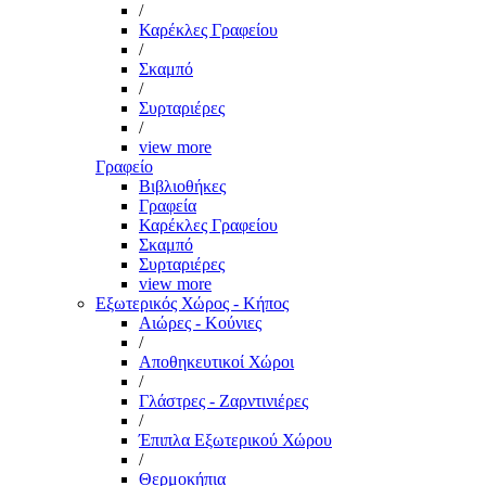
/
Καρέκλες Γραφείου
/
Σκαμπό
/
Συρταριέρες
/
view more
Γραφείο
Βιβλιοθήκες
Γραφεία
Καρέκλες Γραφείου
Σκαμπό
Συρταριέρες
view more
Εξωτερικός Χώρος - Κήπος
Αιώρες - Κούνιες
/
Αποθηκευτικοί Χώροι
/
Γλάστρες - Ζαρντινιέρες
/
Έπιπλα Εξωτερικού Χώρου
/
Θερμοκήπια