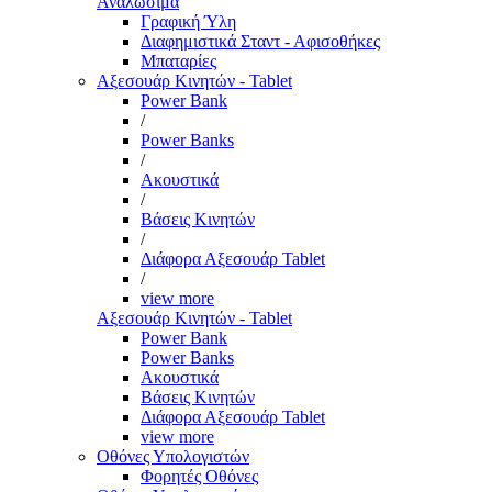
Αναλώσιμα
Γραφική Ύλη
Διαφημιστικά Σταντ - Αφισοθήκες
Μπαταρίες
Αξεσουάρ Κινητών - Tablet
Power Bank
/
Power Banks
/
Ακουστικά
/
Βάσεις Κινητών
/
Διάφορα Αξεσουάρ Tablet
/
view more
Αξεσουάρ Κινητών - Tablet
Power Bank
Power Banks
Ακουστικά
Βάσεις Κινητών
Διάφορα Αξεσουάρ Tablet
view more
Οθόνες Υπολογιστών
Φορητές Οθόνες