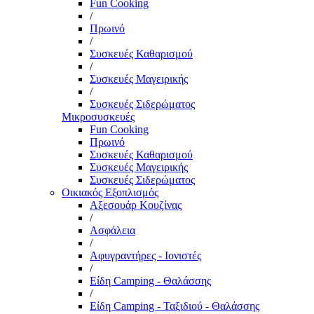
Fun Cooking
/
Πρωινό
/
Συσκευές Καθαρισμού
/
Συσκευές Μαγειρικής
/
Συσκευές Σιδερώματος
Μικροσυσκευές
Fun Cooking
Πρωινό
Συσκευές Καθαρισμού
Συσκευές Μαγειρικής
Συσκευές Σιδερώματος
Οικιακός Εξοπλισμός
Αξεσουάρ Κουζίνας
/
Ασφάλεια
/
Αφυγραντήρες - Ιονιστές
/
Είδη Camping - Θαλάσσης
/
Είδη Camping - Ταξιδιού - Θαλάσσης