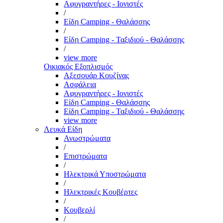
Αφυγραντήρες - Ιονιστές
/
Είδη Camping - Θαλάσσης
/
Είδη Camping - Ταξιδιού - Θαλάσσης
/
view more
Οικιακός Εξοπλισμός
Αξεσουάρ Κουζίνας
Ασφάλεια
Αφυγραντήρες - Ιονιστές
Είδη Camping - Θαλάσσης
Είδη Camping - Ταξιδιού - Θαλάσσης
view more
Λευκά Είδη
Ανωστρώματα
/
Επιστρώματα
/
Ηλεκτρικά Υποστρώματα
/
Ηλεκτρικές Κουβέρτες
/
Κουβερλί
/