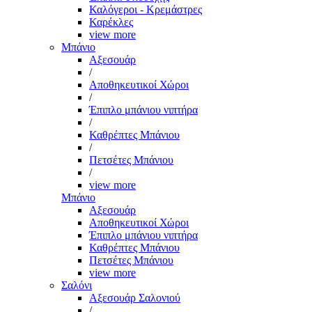
Καλόγεροι - Κρεμάστρες
Καρέκλες
view more
Μπάνιο
Αξεσουάρ
/
Αποθηκευτικοί Χώροι
/
Έπιπλο μπάνιου νιπτήρα
/
Καθρέπτες Μπάνιου
/
Πετσέτες Μπάνιου
/
view more
Μπάνιο
Αξεσουάρ
Αποθηκευτικοί Χώροι
Έπιπλο μπάνιου νιπτήρα
Καθρέπτες Μπάνιου
Πετσέτες Μπάνιου
view more
Σαλόνι
Αξεσουάρ Σαλονιού
/