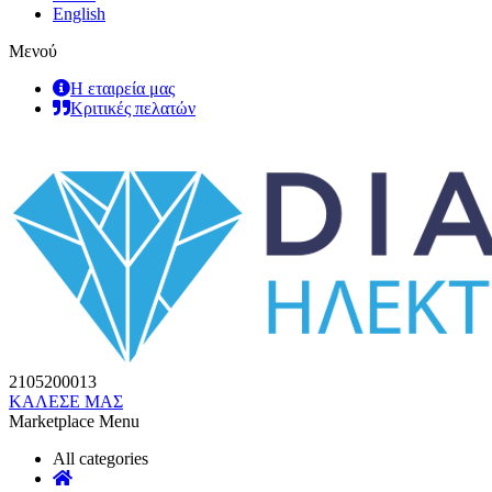
English
Μενού
Η εταιρεία μας
Κριτικές πελατών
2105200013
ΚΑΛΕΣΕ ΜΑΣ
Marketplace Menu
All categories