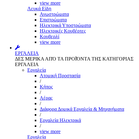
view more
Λευκά Είδη
Ανωστρώματα
Επιστρώματα
Ηλεκτρικά Υποστρώματα
Ηλεκτρικές Κουβέρτες
Κουβερλί
view more
ΕΡΓΑΛΕΙΑ
ΔΕΣ ΜΕΡΙΚΑ ΑΠΌ ΤΑ ΠΡΟΪΌΝΤΑ ΤΗΣ ΚΑΤΗΓΟΡΙΑΣ
ΕΡΓΑΛΕΙΑ
Εργαλεία
Aτομική Προστασία
/
Kήπος
/
Αέρας
/
Διάφορα Δομικά Εργαλεία & Μηχανήματα
/
Εργαλεία Ηλεκτρικά
/
view more
Εργαλεία