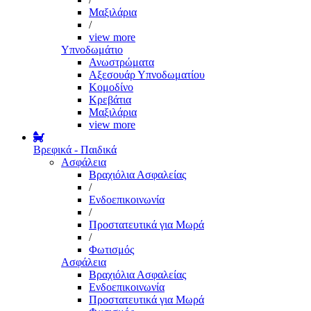
Μαξιλάρια
/
view more
Υπνοδωμάτιο
Ανωστρώματα
Αξεσουάρ Υπνοδωματίου
Κομοδίνο
Κρεβάτια
Μαξιλάρια
view more
Βρεφικά - Παιδικά
Ασφάλεια
Βραχιόλια Ασφαλείας
/
Ενδοεπικοινωνία
/
Προστατευτικά για Μωρά
/
Φωτισμός
Ασφάλεια
Βραχιόλια Ασφαλείας
Ενδοεπικοινωνία
Προστατευτικά για Μωρά