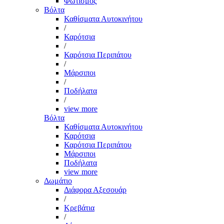
Φωτισμός
Βόλτα
Καθίσματα Αυτοκινήτου
/
Καρότσια
/
Καρότσια Περιπάτου
/
Μάρσιποι
/
Ποδήλατα
/
view more
Βόλτα
Καθίσματα Αυτοκινήτου
Καρότσια
Καρότσια Περιπάτου
Μάρσιποι
Ποδήλατα
view more
Δωμάτιο
Διάφορα Αξεσουάρ
/
Κρεβάτια
/