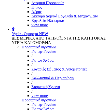
Aτομική Προστασία
Kήπος
Αέρας
Διάφορα Δομικά Εργαλεία & Μηχανήματα
Εργαλεία Ηλεκτρικά
view more
Υγεία - Ομορφιά
NEW
ΔΕΣ ΜΕΡΙΚΑ ΑΠΌ ΤΑ ΠΡΟΪΌΝΤΑ ΤΗΣ ΚΑΤΗΓΟΡΙΑΣ
ΥΓΕΙΑ ΚΑΙ ΟΜΟΡΦΙΑ
Προσωπική Φροντίδα
Για την Γυναίκα
/
Για τον Άνδρα
/
Ζυγαριές Σώματος & Λιπομετρητές
/
Καλλυντικά & Περιποίηση
/
Στοματική Υγιεινή
/
view more
Προσωπική Φροντίδα
Για την Γυναίκα
Για τον Άνδρα