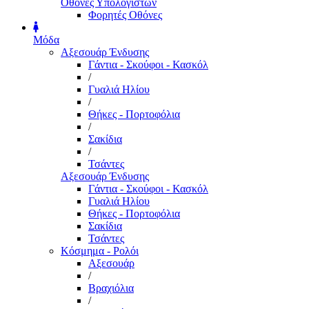
Οθόνες Υπολογιστών
Φορητές Οθόνες
Μόδα
Αξεσουάρ Ένδυσης
Γάντια - Σκούφοι - Κασκόλ
/
Γυαλιά Ηλίου
/
Θήκες - Πορτοφόλια
/
Σακίδια
/
Τσάντες
Αξεσουάρ Ένδυσης
Γάντια - Σκούφοι - Κασκόλ
Γυαλιά Ηλίου
Θήκες - Πορτοφόλια
Σακίδια
Τσάντες
Κόσμημα - Ρολόι
Αξεσουάρ
/
Βραχιόλια
/