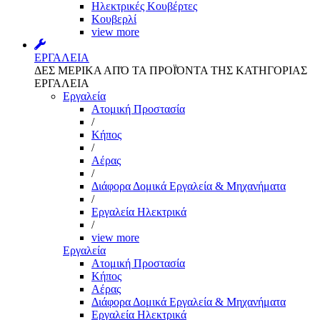
Ηλεκτρικές Κουβέρτες
Κουβερλί
view more
ΕΡΓΑΛΕΙΑ
ΔΕΣ ΜΕΡΙΚΑ ΑΠΌ ΤΑ ΠΡΟΪΌΝΤΑ ΤΗΣ ΚΑΤΗΓΟΡΙΑΣ
ΕΡΓΑΛΕΙΑ
Εργαλεία
Aτομική Προστασία
/
Kήπος
/
Αέρας
/
Διάφορα Δομικά Εργαλεία & Μηχανήματα
/
Εργαλεία Ηλεκτρικά
/
view more
Εργαλεία
Aτομική Προστασία
Kήπος
Αέρας
Διάφορα Δομικά Εργαλεία & Μηχανήματα
Εργαλεία Ηλεκτρικά