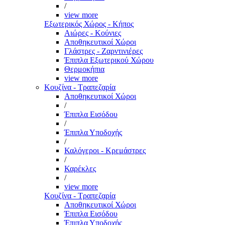
/
view more
Εξωτερικός Χώρος - Κήπος
Αιώρες - Κούνιες
Αποθηκευτικοί Χώροι
Γλάστρες - Ζαρντινιέρες
Έπιπλα Εξωτερικού Χώρου
Θερμοκήπια
view more
Κουζίνα - Τραπεζαρία
Αποθηκευτικοί Χώροι
/
Έπιπλα Εισόδου
/
Έπιπλα Υποδοχής
/
Καλόγεροι - Κρεμάστρες
/
Καρέκλες
/
view more
Κουζίνα - Τραπεζαρία
Αποθηκευτικοί Χώροι
Έπιπλα Εισόδου
Έπιπλα Υποδοχής