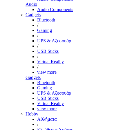
Audio
Audio Components
Gadgets
Bluetooth
/
Gaming
/
UPS & Αξεσουάρ
/
USB Sticks
/
Virtual Reality
/
view more
Gadgets
Bluetooth
Gaming
UPS & Αξεσουάρ
USB Sticks
Virtual Reality
view more
Hobby
Αθλήματα
/
Ελεύθερος Χρόνος