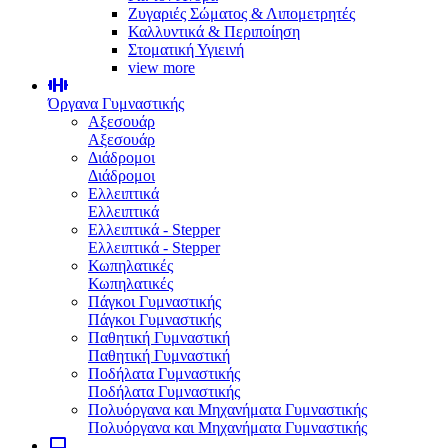
Ζυγαριές Σώματος & Λιπομετρητές
Καλλυντικά & Περιποίηση
Στοματική Υγιεινή
view more
Όργανα Γυμναστικής
Αξεσουάρ
Αξεσουάρ
Διάδρομοι
Διάδρομοι
Ελλειπτικά
Ελλειπτικά
Ελλειπτικά - Stepper
Ελλειπτικά - Stepper
Κωπηλατικές
Κωπηλατικές
Πάγκοι Γυμναστικής
Πάγκοι Γυμναστικής
Παθητική Γυμναστική
Παθητική Γυμναστική
Ποδήλατα Γυμναστικής
Ποδήλατα Γυμναστικής
Πολυόργανα και Μηχανήματα Γυμναστικής
Πολυόργανα και Μηχανήματα Γυμναστικής