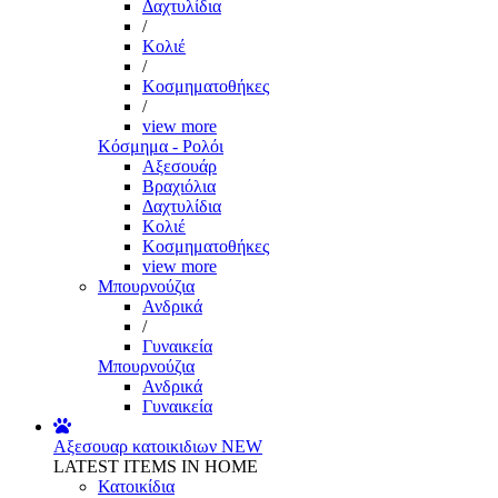
Δαχτυλίδια
/
Κολιέ
/
Κοσμηματοθήκες
/
view more
Κόσμημα - Ρολόι
Αξεσουάρ
Βραχιόλια
Δαχτυλίδια
Κολιέ
Κοσμηματοθήκες
view more
Μπουρνούζια
Ανδρικά
/
Γυναικεία
Μπουρνούζια
Ανδρικά
Γυναικεία
Αξεσουαρ κατοικιδιων
NEW
LATEST ITEMS IN HOME
Κατοικίδια