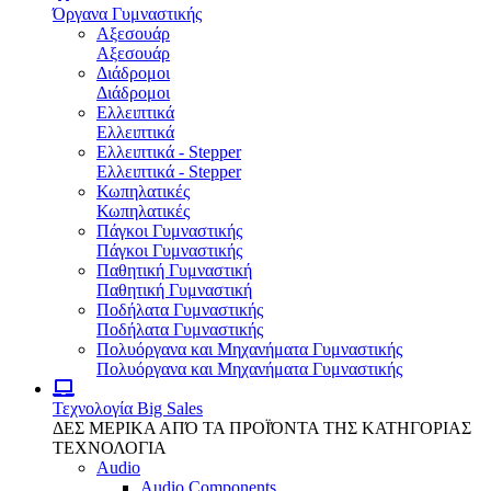
Όργανα Γυμναστικής
Αξεσουάρ
Αξεσουάρ
Διάδρομοι
Διάδρομοι
Ελλειπτικά
Ελλειπτικά
Ελλειπτικά - Stepper
Ελλειπτικά - Stepper
Κωπηλατικές
Κωπηλατικές
Πάγκοι Γυμναστικής
Πάγκοι Γυμναστικής
Παθητική Γυμναστική
Παθητική Γυμναστική
Ποδήλατα Γυμναστικής
Ποδήλατα Γυμναστικής
Πολυόργανα και Μηχανήματα Γυμναστικής
Πολυόργανα και Μηχανήματα Γυμναστικής
Τεχνολογία
Big Sales
ΔΕΣ ΜΕΡΙΚΑ ΑΠΌ ΤΑ ΠΡΟΪΌΝΤΑ ΤΗΣ ΚΑΤΗΓΟΡΙΑΣ
ΤΕΧΝΟΛΟΓΙΑ
Audio
Audio Components