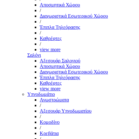
Αποσμητικά Χώρου
/
Διαχωριστικά Εσωτερικού Χώρου
/
Έπιπλα Τηλεόρασης
/
Καθρέφτες
/
view more
Σαλόνι
Αξεσουάρ Σαλονιού
Αποσμητικά Χώρου
Διαχωριστικά Εσωτερικού Χώρου
Έπιπλα Τηλεόρασης
Καθρέφτες
view more
Υπνοδωμάτιο
Ανωστρώματα
/
Αξεσουάρ Υπνοδωματίου
/
Κομοδίνο
/
Κρεβάτια
/