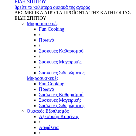
ΕΙΔΗ ΣΠΙΤΙΟΥ
βρείτε τα καλύτερα οικιακά της αγοράς
ΔΕΣ ΜΕΡΙΚΑ ΑΠΌ ΤΑ ΠΡΟΪΌΝΤΑ ΤΗΣ ΚΑΤΗΓΟΡΙΑΣ
ΕΙΔΗ ΣΠΙΤΙΟΥ
Μικροσυσκευές
Fun Cooking
/
Πρωινό
/
Συσκευές Καθαρισμού
/
Συσκευές Μαγειρικής
/
Συσκευές Σιδερώματος
Μικροσυσκευές
Fun Cooking
Πρωινό
Συσκευές Καθαρισμού
Συσκευές Μαγειρικής
Συσκευές Σιδερώματος
Οικιακός Εξοπλισμός
Αξεσουάρ Κουζίνας
/
Ασφάλεια
/