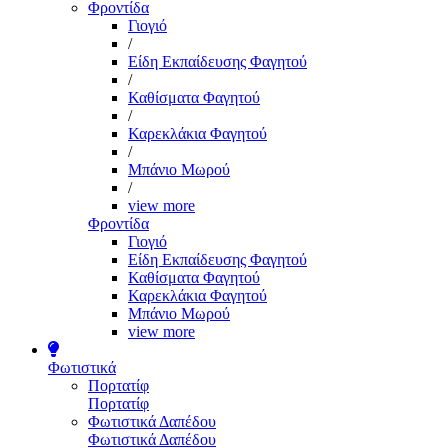
Φροντίδα
Γιογιό
/
Είδη Εκπαίδευσης Φαγητού
/
Καθίσματα Φαγητού
/
Καρεκλάκια Φαγητού
/
Μπάνιο Μωρού
/
view more
Φροντίδα
Γιογιό
Είδη Εκπαίδευσης Φαγητού
Καθίσματα Φαγητού
Καρεκλάκια Φαγητού
Μπάνιο Μωρού
view more
Φωτιστικά
Πορτατίφ
Πορτατίφ
Φωτιστικά Δαπέδου
Φωτιστικά Δαπέδου