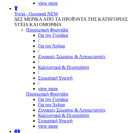
view more
Υγεία - Ομορφιά
NEW
ΔΕΣ ΜΕΡΙΚΑ ΑΠΌ ΤΑ ΠΡΟΪΌΝΤΑ ΤΗΣ ΚΑΤΗΓΟΡΙΑΣ
ΥΓΕΙΑ ΚΑΙ ΟΜΟΡΦΙΑ
Προσωπική Φροντίδα
Για την Γυναίκα
/
Για τον Άνδρα
/
Ζυγαριές Σώματος & Λιπομετρητές
/
Καλλυντικά & Περιποίηση
/
Στοματική Υγιεινή
/
view more
Προσωπική Φροντίδα
Για την Γυναίκα
Για τον Άνδρα
Ζυγαριές Σώματος & Λιπομετρητές
Καλλυντικά & Περιποίηση
Στοματική Υγιεινή
view more