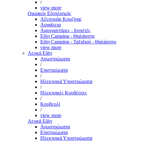
/
view more
Οικιακός Εξοπλισμός
Αξεσουάρ Κουζίνας
Ασφάλεια
Αφυγραντήρες - Ιονιστές
Είδη Camping - Θαλάσσης
Είδη Camping - Ταξιδιού - Θαλάσσης
view more
Λευκά Είδη
Ανωστρώματα
/
Επιστρώματα
/
Ηλεκτρικά Υποστρώματα
/
Ηλεκτρικές Κουβέρτες
/
Κουβερλί
/
view more
Λευκά Είδη
Ανωστρώματα
Επιστρώματα
Ηλεκτρικά Υποστρώματα