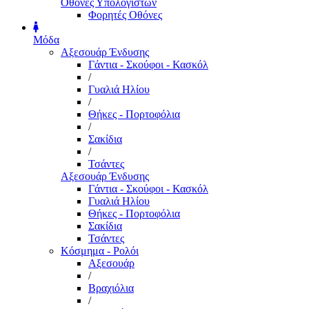
Οθόνες Υπολογιστών
Φορητές Οθόνες
Μόδα
Αξεσουάρ Ένδυσης
Γάντια - Σκούφοι - Κασκόλ
/
Γυαλιά Ηλίου
/
Θήκες - Πορτοφόλια
/
Σακίδια
/
Τσάντες
Αξεσουάρ Ένδυσης
Γάντια - Σκούφοι - Κασκόλ
Γυαλιά Ηλίου
Θήκες - Πορτοφόλια
Σακίδια
Τσάντες
Κόσμημα - Ρολόι
Αξεσουάρ
/
Βραχιόλια
/