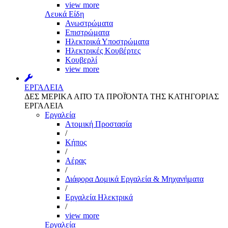
view more
Λευκά Είδη
Ανωστρώματα
Επιστρώματα
Ηλεκτρικά Υποστρώματα
Ηλεκτρικές Κουβέρτες
Κουβερλί
view more
ΕΡΓΑΛΕΙΑ
ΔΕΣ ΜΕΡΙΚΑ ΑΠΌ ΤΑ ΠΡΟΪΌΝΤΑ ΤΗΣ ΚΑΤΗΓΟΡΙΑΣ
ΕΡΓΑΛΕΙΑ
Εργαλεία
Aτομική Προστασία
/
Kήπος
/
Αέρας
/
Διάφορα Δομικά Εργαλεία & Μηχανήματα
/
Εργαλεία Ηλεκτρικά
/
view more
Εργαλεία