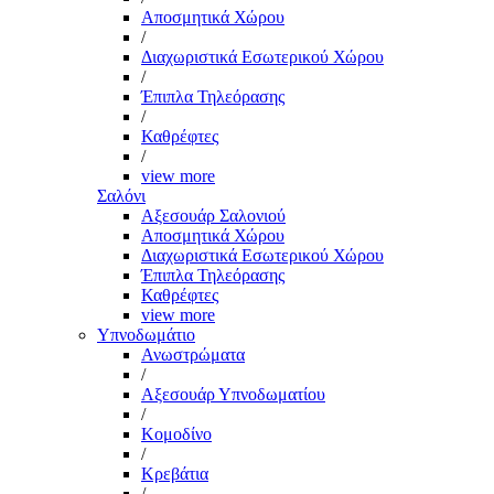
Αποσμητικά Χώρου
/
Διαχωριστικά Εσωτερικού Χώρου
/
Έπιπλα Τηλεόρασης
/
Καθρέφτες
/
view more
Σαλόνι
Αξεσουάρ Σαλονιού
Αποσμητικά Χώρου
Διαχωριστικά Εσωτερικού Χώρου
Έπιπλα Τηλεόρασης
Καθρέφτες
view more
Υπνοδωμάτιο
Ανωστρώματα
/
Αξεσουάρ Υπνοδωματίου
/
Κομοδίνο
/
Κρεβάτια
/