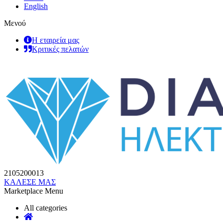
English
Μενού
Η εταιρεία μας
Κριτικές πελατών
2105200013
ΚΑΛΕΣΕ ΜΑΣ
Marketplace Menu
All categories