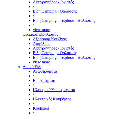
Αφυγραντήρες - Ιονιστές
/
Είδη Camping - Θαλάσσης
/
Είδη Camping - Ταξιδιού - Θαλάσσης
/
view more
Οικιακός Εξοπλισμός
Αξεσουάρ Κουζίνας
Ασφάλεια
Αφυγραντήρες - Ιονιστές
Είδη Camping - Θαλάσσης
Είδη Camping - Ταξιδιού - Θαλάσσης
view more
Λευκά Είδη
Ανωστρώματα
/
Επιστρώματα
/
Ηλεκτρικά Υποστρώματα
/
Ηλεκτρικές Κουβέρτες
/
Κουβερλί
/