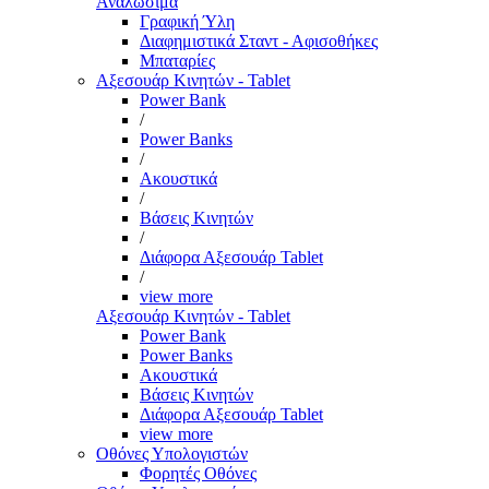
Αναλώσιμα
Γραφική Ύλη
Διαφημιστικά Σταντ - Αφισοθήκες
Μπαταρίες
Αξεσουάρ Κινητών - Tablet
Power Bank
/
Power Banks
/
Ακουστικά
/
Βάσεις Κινητών
/
Διάφορα Αξεσουάρ Tablet
/
view more
Αξεσουάρ Κινητών - Tablet
Power Bank
Power Banks
Ακουστικά
Βάσεις Κινητών
Διάφορα Αξεσουάρ Tablet
view more
Οθόνες Υπολογιστών
Φορητές Οθόνες