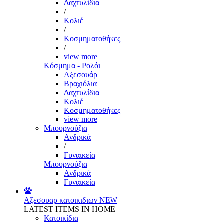
Δαχτυλίδια
/
Κολιέ
/
Κοσμηματοθήκες
/
view more
Κόσμημα - Ρολόι
Αξεσουάρ
Βραχιόλια
Δαχτυλίδια
Κολιέ
Κοσμηματοθήκες
view more
Μπουρνούζια
Ανδρικά
/
Γυναικεία
Μπουρνούζια
Ανδρικά
Γυναικεία
Αξεσουαρ κατοικιδιων
NEW
LATEST ITEMS IN HOME
Κατοικίδια