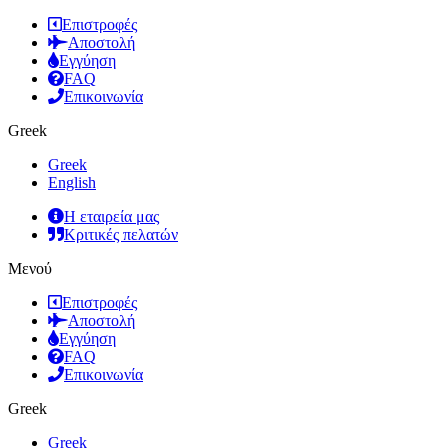
Επιστροφές
Αποστολή
Εγγύηση
FAQ
Επικοινωνία
Greek
Greek
English
Η εταιρεία μας
Κριτικές πελατών
Μενού
Επιστροφές
Αποστολή
Εγγύηση
FAQ
Επικοινωνία
Greek
Greek