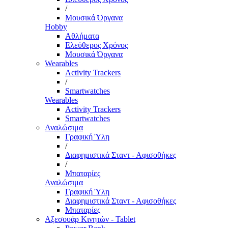
/
Μουσικά Όργανα
Hobby
Αθλήματα
Ελεύθερος Χρόνος
Μουσικά Όργανα
Wearables
Activity Trackers
/
Smartwatches
Wearables
Activity Trackers
Smartwatches
Αναλώσιμα
Γραφική Ύλη
/
Διαφημιστικά Σταντ - Αφισοθήκες
/
Μπαταρίες
Αναλώσιμα
Γραφική Ύλη
Διαφημιστικά Σταντ - Αφισοθήκες
Μπαταρίες
Αξεσουάρ Κινητών - Tablet