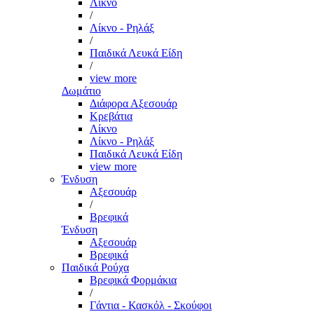
Λίκνο
/
Λίκνο - Ρηλάξ
/
Παιδικά Λευκά Είδη
/
view more
Δωμάτιο
Διάφορα Αξεσουάρ
Κρεβάτια
Λίκνο
Λίκνο - Ρηλάξ
Παιδικά Λευκά Είδη
view more
Ένδυση
Αξεσουάρ
/
Βρεφικά
Ένδυση
Αξεσουάρ
Βρεφικά
Παιδικά Ρούχα
Βρεφικά Φορμάκια
/
Γάντια - Κασκόλ - Σκούφοι