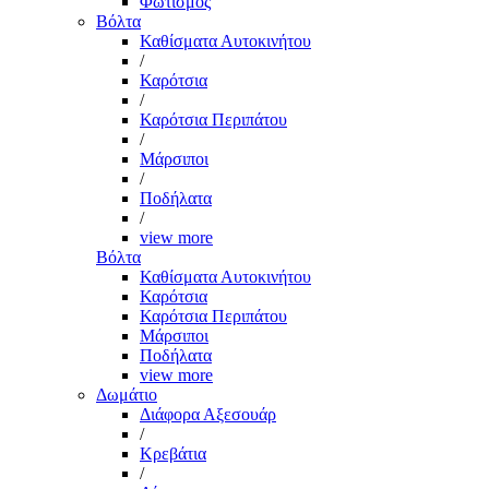
Φωτισμός
Βόλτα
Καθίσματα Αυτοκινήτου
/
Καρότσια
/
Καρότσια Περιπάτου
/
Μάρσιποι
/
Ποδήλατα
/
view more
Βόλτα
Καθίσματα Αυτοκινήτου
Καρότσια
Καρότσια Περιπάτου
Μάρσιποι
Ποδήλατα
view more
Δωμάτιο
Διάφορα Αξεσουάρ
/
Κρεβάτια
/