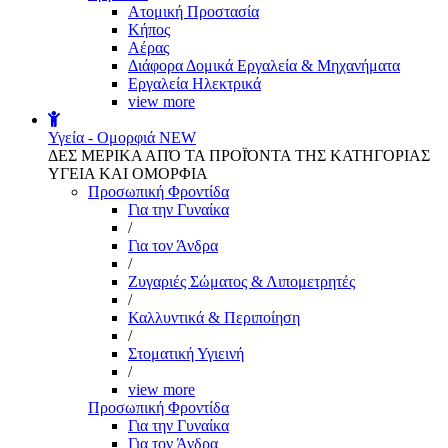
Aτομική Προστασία
Kήπος
Αέρας
Διάφορα Δομικά Εργαλεία & Μηχανήματα
Εργαλεία Ηλεκτρικά
view more
Υγεία - Ομορφιά
NEW
ΔΕΣ ΜΕΡΙΚΑ ΑΠΌ ΤΑ ΠΡΟΪΌΝΤΑ ΤΗΣ ΚΑΤΗΓΟΡΙΑΣ
ΥΓΕΙΑ ΚΑΙ ΟΜΟΡΦΙΑ
Προσωπική Φροντίδα
Για την Γυναίκα
/
Για τον Άνδρα
/
Ζυγαριές Σώματος & Λιπομετρητές
/
Καλλυντικά & Περιποίηση
/
Στοματική Υγιεινή
/
view more
Προσωπική Φροντίδα
Για την Γυναίκα
Για τον Άνδρα