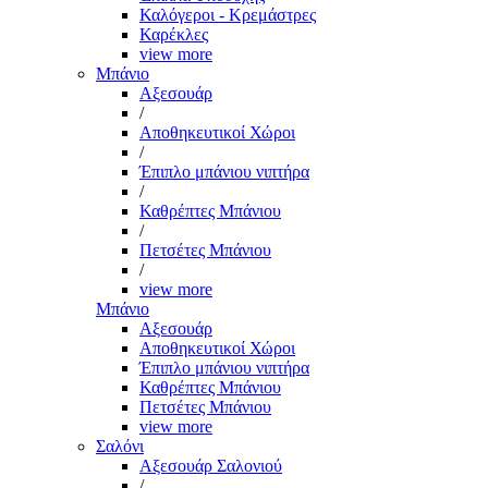
Καλόγεροι - Κρεμάστρες
Καρέκλες
view more
Μπάνιο
Αξεσουάρ
/
Αποθηκευτικοί Χώροι
/
Έπιπλο μπάνιου νιπτήρα
/
Καθρέπτες Μπάνιου
/
Πετσέτες Μπάνιου
/
view more
Μπάνιο
Αξεσουάρ
Αποθηκευτικοί Χώροι
Έπιπλο μπάνιου νιπτήρα
Καθρέπτες Μπάνιου
Πετσέτες Μπάνιου
view more
Σαλόνι
Αξεσουάρ Σαλονιού
/