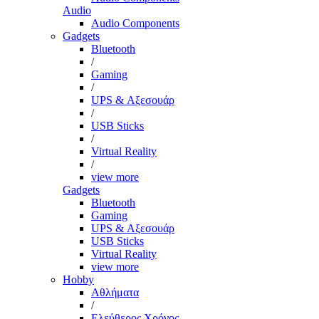
Audio
Audio Components
Gadgets
Bluetooth
/
Gaming
/
UPS & Αξεσουάρ
/
USB Sticks
/
Virtual Reality
/
view more
Gadgets
Bluetooth
Gaming
UPS & Αξεσουάρ
USB Sticks
Virtual Reality
view more
Hobby
Αθλήματα
/
Ελεύθερος Χρόνος