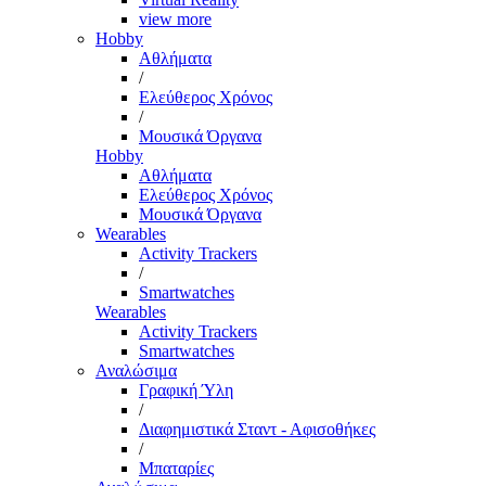
view more
Hobby
Αθλήματα
/
Ελεύθερος Χρόνος
/
Μουσικά Όργανα
Hobby
Αθλήματα
Ελεύθερος Χρόνος
Μουσικά Όργανα
Wearables
Activity Trackers
/
Smartwatches
Wearables
Activity Trackers
Smartwatches
Αναλώσιμα
Γραφική Ύλη
/
Διαφημιστικά Σταντ - Αφισοθήκες
/
Μπαταρίες