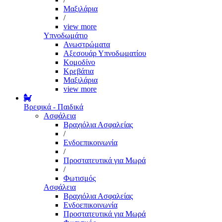
Μαξιλάρια
/
view more
Υπνοδωμάτιο
Ανωστρώματα
Αξεσουάρ Υπνοδωματίου
Κομοδίνο
Κρεβάτια
Μαξιλάρια
view more
Βρεφικά - Παιδικά
Ασφάλεια
Βραχιόλια Ασφαλείας
/
Ενδοεπικοινωνία
/
Προστατευτικά για Μωρά
/
Φωτισμός
Ασφάλεια
Βραχιόλια Ασφαλείας
Ενδοεπικοινωνία
Προστατευτικά για Μωρά