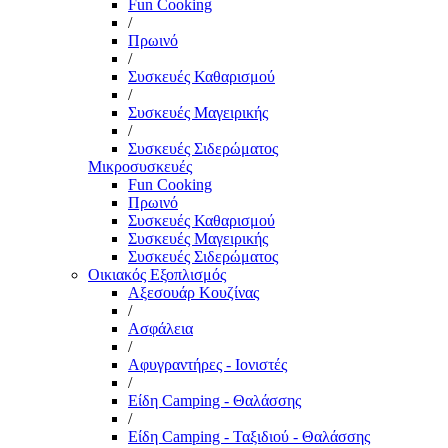
Fun Cooking
/
Πρωινό
/
Συσκευές Καθαρισμού
/
Συσκευές Μαγειρικής
/
Συσκευές Σιδερώματος
Μικροσυσκευές
Fun Cooking
Πρωινό
Συσκευές Καθαρισμού
Συσκευές Μαγειρικής
Συσκευές Σιδερώματος
Οικιακός Εξοπλισμός
Αξεσουάρ Κουζίνας
/
Ασφάλεια
/
Αφυγραντήρες - Ιονιστές
/
Είδη Camping - Θαλάσσης
/
Είδη Camping - Ταξιδιού - Θαλάσσης