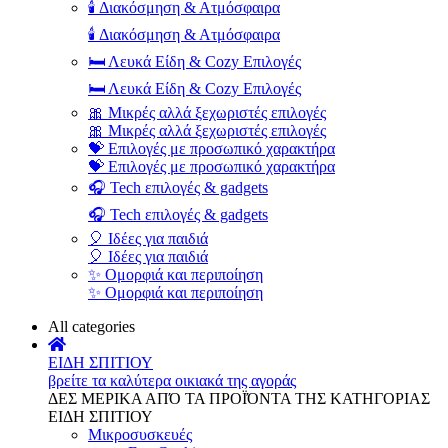
🕯️ Διακόσμηση & Ατμόσφαιρα
🕯️ Διακόσμηση & Ατμόσφαιρα
🛏️ Λευκά Είδη & Cozy Επιλογές
🛏️ Λευκά Είδη & Cozy Επιλογές
🎀 Μικρές αλλά ξεχωριστές επιλογές
🎀 Μικρές αλλά ξεχωριστές επιλογές
💝 Επιλογές με προσωπικό χαρακτήρα
💝 Επιλογές με προσωπικό χαρακτήρα
🎧 Tech επιλογές & gadgets
🎧 Tech επιλογές & gadgets
🎈 Ιδέες για παιδιά
🎈 Ιδέες για παιδιά
✨ Ομορφιά και περιποίηση
✨ Ομορφιά και περιποίηση
All categories
ΕΙΔΗ ΣΠΙΤΙΟΥ
βρείτε τα καλύτερα οικιακά της αγοράς
ΔΕΣ ΜΕΡΙΚΑ ΑΠΌ ΤΑ ΠΡΟΪΌΝΤΑ ΤΗΣ ΚΑΤΗΓΟΡΙΑΣ
ΕΙΔΗ ΣΠΙΤΙΟΥ
Μικροσυσκευές