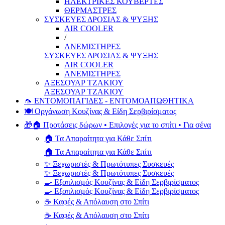
ΗΛΕΚΤΡΙΚΕΣ ΚΟΥΒΕΡΤΕΣ
ΘΕΡΜΑΣΤΡΕΣ
ΣΥΣΚΕΥΕΣ ΔΡΟΣΙΑΣ & ΨΥΞΗΣ
AIR COOLER
/
ΑΝΕΜΙΣΤΗΡΕΣ
ΣΥΣΚΕΥΕΣ ΔΡΟΣΙΑΣ & ΨΥΞΗΣ
AIR COOLER
ΑΝΕΜΙΣΤΗΡΕΣ
ΑΞΕΣΟΥΑΡ ΤΖΑΚΙΟΥ
ΑΞΕΣΟΥΑΡ ΤΖΑΚΙΟΥ
🦟 ΕΝΤΟΜΟΠΑΓΙΔΕΣ - ΕΝΤΟΜΟΑΠΩΘΗΤΙΚΑ
🍽️ Οργάνωση Κουζίνας & Είδη Σερβιρίσματος
🎁🏠 Προτάσεις δώρων • Επιλογές για το σπίτι • Για σένα
🏠 Τα Απαραίτητα για Κάθε Σπίτι
🏠 Τα Απαραίτητα για Κάθε Σπίτι
✨ Ξεχωριστές & Πρωτότυπες Συσκευές
✨ Ξεχωριστές & Πρωτότυπες Συσκευές
🍳 Εξοπλισμός Κουζίνας & Είδη Σερβιρίσματος
🍳 Εξοπλισμός Κουζίνας & Είδη Σερβιρίσματος
☕ Καφές & Απόλαυση στο Σπίτι
☕ Καφές & Απόλαυση στο Σπίτι