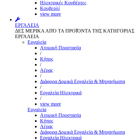
Ηλεκτρικές Κουβέρτες
Κουβερλί
view more
ΕΡΓΑΛΕΙΑ
ΔΕΣ ΜΕΡΙΚΑ ΑΠΌ ΤΑ ΠΡΟΪΌΝΤΑ ΤΗΣ ΚΑΤΗΓΟΡΙΑΣ
ΕΡΓΑΛΕΙΑ
Εργαλεία
Aτομική Προστασία
/
Kήπος
/
Αέρας
/
Διάφορα Δομικά Εργαλεία & Μηχανήματα
/
Εργαλεία Ηλεκτρικά
/
view more
Εργαλεία
Aτομική Προστασία
Kήπος
Αέρας
Διάφορα Δομικά Εργαλεία & Μηχανήματα
Εργαλεία Ηλεκτρικά