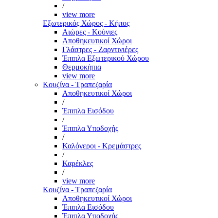
/
view more
Εξωτερικός Χώρος - Κήπος
Αιώρες - Κούνιες
Αποθηκευτικοί Χώροι
Γλάστρες - Ζαρντινιέρες
Έπιπλα Εξωτερικού Χώρου
Θερμοκήπια
view more
Κουζίνα - Τραπεζαρία
Αποθηκευτικοί Χώροι
/
Έπιπλα Εισόδου
/
Έπιπλα Υποδοχής
/
Καλόγεροι - Κρεμάστρες
/
Καρέκλες
/
view more
Κουζίνα - Τραπεζαρία
Αποθηκευτικοί Χώροι
Έπιπλα Εισόδου
Έπιπλα Υποδοχής