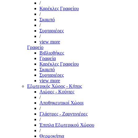
/
Καρέκλες Γραφείου
/
Σκαμπό
/
Συρταριέρες
/
view more
Γραφείο
Βιβλιοθήκες
Γραφεία
Καρέκλες Γραφείου
Σκαμπό
Συρταριέρες
view more
Εξωτερικός Χώρος - Κήπος
Αιώρες - Κούνιες
/
Αποθηκευτικοί Χώροι
/
Γλάστρες - Ζαρντινιέρες
/
Έπιπλα Εξωτερικού Χώρου
/
Θερμοκήπια