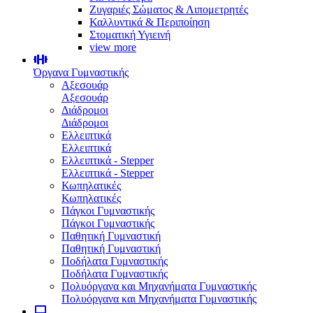
Ζυγαριές Σώματος & Λιπομετρητές
Καλλυντικά & Περιποίηση
Στοματική Υγιεινή
view more
Όργανα Γυμναστικής
Αξεσουάρ
Αξεσουάρ
Διάδρομοι
Διάδρομοι
Ελλειπτικά
Ελλειπτικά
Ελλειπτικά - Stepper
Ελλειπτικά - Stepper
Κωπηλατικές
Κωπηλατικές
Πάγκοι Γυμναστικής
Πάγκοι Γυμναστικής
Παθητική Γυμναστική
Παθητική Γυμναστική
Ποδήλατα Γυμναστικής
Ποδήλατα Γυμναστικής
Πολυόργανα και Μηχανήματα Γυμναστικής
Πολυόργανα και Μηχανήματα Γυμναστικής