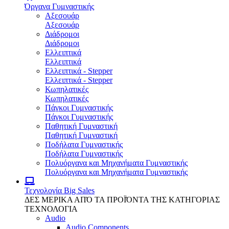
Όργανα Γυμναστικής
Αξεσουάρ
Αξεσουάρ
Διάδρομοι
Διάδρομοι
Ελλειπτικά
Ελλειπτικά
Ελλειπτικά - Stepper
Ελλειπτικά - Stepper
Κωπηλατικές
Κωπηλατικές
Πάγκοι Γυμναστικής
Πάγκοι Γυμναστικής
Παθητική Γυμναστική
Παθητική Γυμναστική
Ποδήλατα Γυμναστικής
Ποδήλατα Γυμναστικής
Πολυόργανα και Μηχανήματα Γυμναστικής
Πολυόργανα και Μηχανήματα Γυμναστικής
Τεχνολογία
Big Sales
ΔΕΣ ΜΕΡΙΚΑ ΑΠΌ ΤΑ ΠΡΟΪΌΝΤΑ ΤΗΣ ΚΑΤΗΓΟΡΙΑΣ
ΤΕΧΝΟΛΟΓΙΑ
Audio
Audio Components