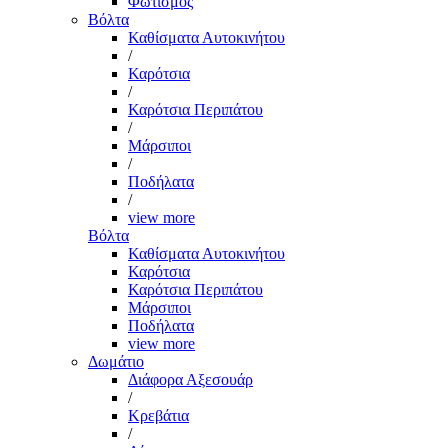
Φωτισμός
Βόλτα
Καθίσματα Αυτοκινήτου
/
Καρότσια
/
Καρότσια Περιπάτου
/
Μάρσιποι
/
Ποδήλατα
/
view more
Βόλτα
Καθίσματα Αυτοκινήτου
Καρότσια
Καρότσια Περιπάτου
Μάρσιποι
Ποδήλατα
view more
Δωμάτιο
Διάφορα Αξεσουάρ
/
Κρεβάτια
/