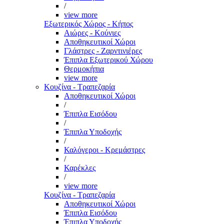
/
view more
Εξωτερικός Χώρος - Κήπος
Αιώρες - Κούνιες
Αποθηκευτικοί Χώροι
Γλάστρες - Ζαρντινιέρες
Έπιπλα Εξωτερικού Χώρου
Θερμοκήπια
view more
Κουζίνα - Τραπεζαρία
Αποθηκευτικοί Χώροι
/
Έπιπλα Εισόδου
/
Έπιπλα Υποδοχής
/
Καλόγεροι - Κρεμάστρες
/
Καρέκλες
/
view more
Κουζίνα - Τραπεζαρία
Αποθηκευτικοί Χώροι
Έπιπλα Εισόδου
Έπιπλα Υποδοχής