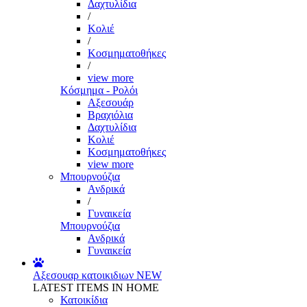
Δαχτυλίδια
/
Κολιέ
/
Κοσμηματοθήκες
/
view more
Κόσμημα - Ρολόι
Αξεσουάρ
Βραχιόλια
Δαχτυλίδια
Κολιέ
Κοσμηματοθήκες
view more
Μπουρνούζια
Ανδρικά
/
Γυναικεία
Μπουρνούζια
Ανδρικά
Γυναικεία
Αξεσουαρ κατοικιδιων
NEW
LATEST ITEMS IN HOME
Κατοικίδια