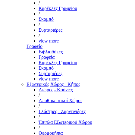
/
Καρέκλες Γραφείου
/
Σκαμπό
/
Συρταριέρες
/
view more
Γραφείο
Βιβλιοθήκες
Γραφεία
Καρέκλες Γραφείου
Σκαμπό
Συρταριέρες
view more
Εξωτερικός Χώρος - Κήπος
Αιώρες - Κούνιες
/
Αποθηκευτικοί Χώροι
/
Γλάστρες - Ζαρντινιέρες
/
Έπιπλα Εξωτερικού Χώρου
/
Θερμοκήπια