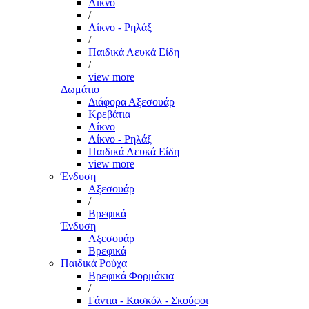
Λίκνο
/
Λίκνο - Ρηλάξ
/
Παιδικά Λευκά Είδη
/
view more
Δωμάτιο
Διάφορα Αξεσουάρ
Κρεβάτια
Λίκνο
Λίκνο - Ρηλάξ
Παιδικά Λευκά Είδη
view more
Ένδυση
Αξεσουάρ
/
Βρεφικά
Ένδυση
Αξεσουάρ
Βρεφικά
Παιδικά Ρούχα
Βρεφικά Φορμάκια
/
Γάντια - Κασκόλ - Σκούφοι