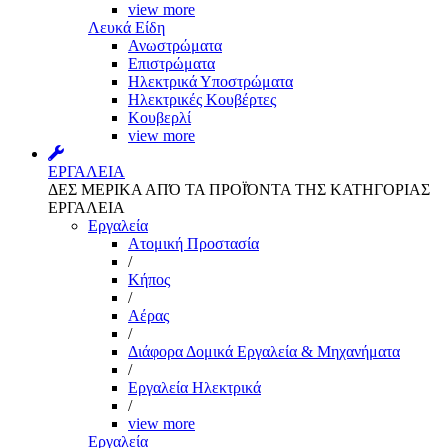
view more
Λευκά Είδη
Ανωστρώματα
Επιστρώματα
Ηλεκτρικά Υποστρώματα
Ηλεκτρικές Κουβέρτες
Κουβερλί
view more
ΕΡΓΑΛΕΙΑ
ΔΕΣ ΜΕΡΙΚΑ ΑΠΌ ΤΑ ΠΡΟΪΌΝΤΑ ΤΗΣ ΚΑΤΗΓΟΡΙΑΣ
ΕΡΓΑΛΕΙΑ
Εργαλεία
Aτομική Προστασία
/
Kήπος
/
Αέρας
/
Διάφορα Δομικά Εργαλεία & Μηχανήματα
/
Εργαλεία Ηλεκτρικά
/
view more
Εργαλεία