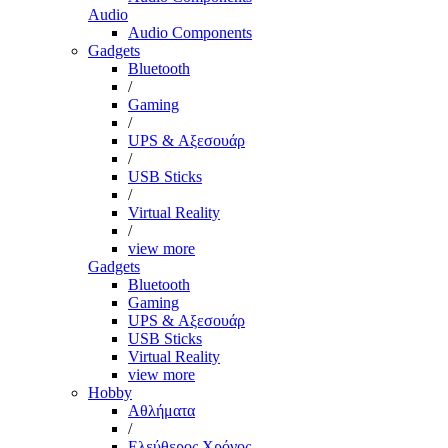
Audio
Audio Components
Gadgets
Bluetooth
/
Gaming
/
UPS & Αξεσουάρ
/
USB Sticks
/
Virtual Reality
/
view more
Gadgets
Bluetooth
Gaming
UPS & Αξεσουάρ
USB Sticks
Virtual Reality
view more
Hobby
Αθλήματα
/
Ελεύθερος Χρόνος