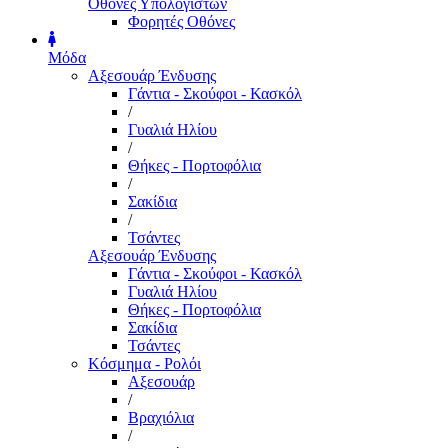
Οθόνες Υπολογιστών
Φορητές Οθόνες
Μόδα
Αξεσουάρ Ένδυσης
Γάντια - Σκούφοι - Κασκόλ
/
Γυαλιά Ηλίου
/
Θήκες - Πορτοφόλια
/
Σακίδια
/
Τσάντες
Αξεσουάρ Ένδυσης
Γάντια - Σκούφοι - Κασκόλ
Γυαλιά Ηλίου
Θήκες - Πορτοφόλια
Σακίδια
Τσάντες
Κόσμημα - Ρολόι
Αξεσουάρ
/
Βραχιόλια
/