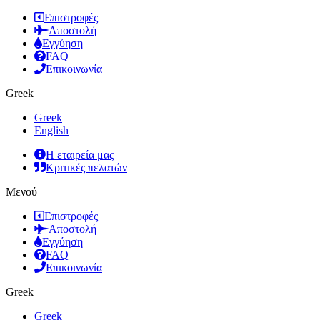
Επιστροφές
Αποστολή
Εγγύηση
FAQ
Επικοινωνία
Greek
Greek
English
Η εταιρεία μας
Κριτικές πελατών
Μενού
Επιστροφές
Αποστολή
Εγγύηση
FAQ
Επικοινωνία
Greek
Greek