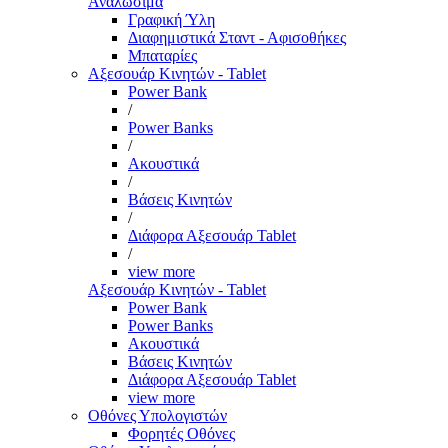
Αναλώσιμα
Γραφική Ύλη
Διαφημιστικά Σταντ - Αφισοθήκες
Μπαταρίες
Αξεσουάρ Κινητών - Tablet
Power Bank
/
Power Banks
/
Ακουστικά
/
Βάσεις Κινητών
/
Διάφορα Αξεσουάρ Tablet
/
view more
Αξεσουάρ Κινητών - Tablet
Power Bank
Power Banks
Ακουστικά
Βάσεις Κινητών
Διάφορα Αξεσουάρ Tablet
view more
Οθόνες Υπολογιστών
Φορητές Οθόνες