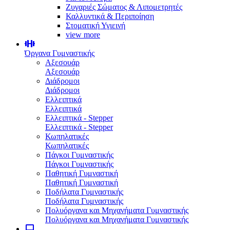
Ζυγαριές Σώματος & Λιπομετρητές
Καλλυντικά & Περιποίηση
Στοματική Υγιεινή
view more
Όργανα Γυμναστικής
Αξεσουάρ
Αξεσουάρ
Διάδρομοι
Διάδρομοι
Ελλειπτικά
Ελλειπτικά
Ελλειπτικά - Stepper
Ελλειπτικά - Stepper
Κωπηλατικές
Κωπηλατικές
Πάγκοι Γυμναστικής
Πάγκοι Γυμναστικής
Παθητική Γυμναστική
Παθητική Γυμναστική
Ποδήλατα Γυμναστικής
Ποδήλατα Γυμναστικής
Πολυόργανα και Μηχανήματα Γυμναστικής
Πολυόργανα και Μηχανήματα Γυμναστικής