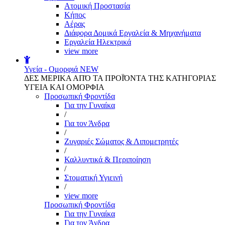
Aτομική Προστασία
Kήπος
Αέρας
Διάφορα Δομικά Εργαλεία & Μηχανήματα
Εργαλεία Ηλεκτρικά
view more
Υγεία - Ομορφιά
NEW
ΔΕΣ ΜΕΡΙΚΑ ΑΠΌ ΤΑ ΠΡΟΪΌΝΤΑ ΤΗΣ ΚΑΤΗΓΟΡΙΑΣ
ΥΓΕΙΑ ΚΑΙ ΟΜΟΡΦΙΑ
Προσωπική Φροντίδα
Για την Γυναίκα
/
Για τον Άνδρα
/
Ζυγαριές Σώματος & Λιπομετρητές
/
Καλλυντικά & Περιποίηση
/
Στοματική Υγιεινή
/
view more
Προσωπική Φροντίδα
Για την Γυναίκα
Για τον Άνδρα