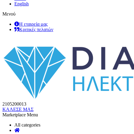
English
Μενού
Η εταιρεία μας
Κριτικές πελατών
2105200013
ΚΑΛΕΣΕ ΜΑΣ
Marketplace Menu
All categories