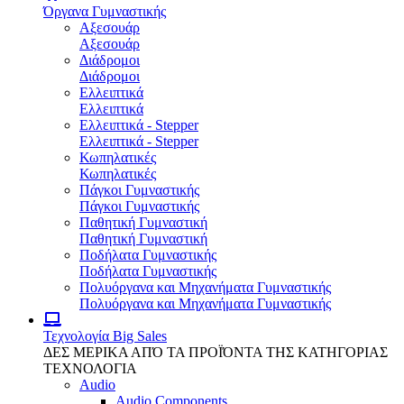
Όργανα Γυμναστικής
Αξεσουάρ
Αξεσουάρ
Διάδρομοι
Διάδρομοι
Ελλειπτικά
Ελλειπτικά
Ελλειπτικά - Stepper
Ελλειπτικά - Stepper
Κωπηλατικές
Κωπηλατικές
Πάγκοι Γυμναστικής
Πάγκοι Γυμναστικής
Παθητική Γυμναστική
Παθητική Γυμναστική
Ποδήλατα Γυμναστικής
Ποδήλατα Γυμναστικής
Πολυόργανα και Μηχανήματα Γυμναστικής
Πολυόργανα και Μηχανήματα Γυμναστικής
Τεχνολογία
Big Sales
ΔΕΣ ΜΕΡΙΚΑ ΑΠΌ ΤΑ ΠΡΟΪΌΝΤΑ ΤΗΣ ΚΑΤΗΓΟΡΙΑΣ
ΤΕΧΝΟΛΟΓΙΑ
Audio
Audio Components