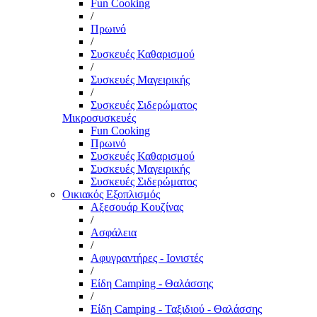
Fun Cooking
/
Πρωινό
/
Συσκευές Καθαρισμού
/
Συσκευές Μαγειρικής
/
Συσκευές Σιδερώματος
Μικροσυσκευές
Fun Cooking
Πρωινό
Συσκευές Καθαρισμού
Συσκευές Μαγειρικής
Συσκευές Σιδερώματος
Οικιακός Εξοπλισμός
Αξεσουάρ Κουζίνας
/
Ασφάλεια
/
Αφυγραντήρες - Ιονιστές
/
Είδη Camping - Θαλάσσης
/
Είδη Camping - Ταξιδιού - Θαλάσσης