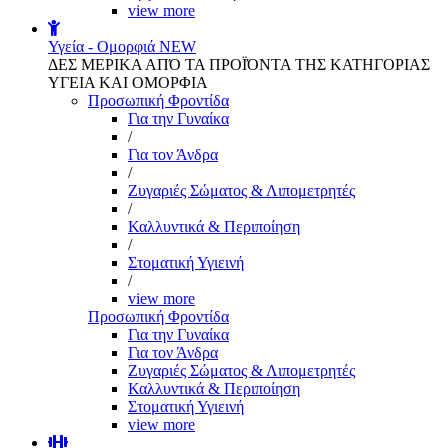
view more
Υγεία - Ομορφιά
NEW
ΔΕΣ ΜΕΡΙΚΑ ΑΠΌ ΤΑ ΠΡΟΪΌΝΤΑ ΤΗΣ ΚΑΤΗΓΟΡΙΑΣ
ΥΓΕΙΑ ΚΑΙ ΟΜΟΡΦΙΑ
Προσωπική Φροντίδα
Για την Γυναίκα
/
Για τον Άνδρα
/
Ζυγαριές Σώματος & Λιπομετρητές
/
Καλλυντικά & Περιποίηση
/
Στοματική Υγιεινή
/
view more
Προσωπική Φροντίδα
Για την Γυναίκα
Για τον Άνδρα
Ζυγαριές Σώματος & Λιπομετρητές
Καλλυντικά & Περιποίηση
Στοματική Υγιεινή
view more