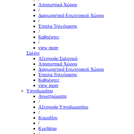
Αποσμητικά Χώρου
/
Διαχωριστικά Εσωτερικού Χώρου
/
Έπιπλα Τηλεόρασης
/
Καθρέφτες
/
view more
Σαλόνι
Αξεσουάρ Σαλονιού
Αποσμητικά Χώρου
Διαχωριστικά Εσωτερικού Χώρου
Έπιπλα Τηλεόρασης
Καθρέφτες
view more
Υπνοδωμάτιο
Ανωστρώματα
/
Αξεσουάρ Υπνοδωματίου
/
Κομοδίνο
/
Κρεβάτια
/