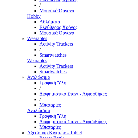
/
Μουσικά Όργανα
Hobby
Αθλήματα
Ελεύθερος Χρόνος
Μουσικά Όργανα
Wearables
Activity Trackers
/
Smartwatches
Wearables
Activity Trackers
Smartwatches
Αναλώσιμα
Γραφική Ύλη
/
Διαφημιστικά Σταντ - Αφισοθήκες
/
Μπαταρίες
Αναλώσιμα
Γραφική Ύλη
Διαφημιστικά Σταντ - Αφισοθήκες
Μπαταρίες
Αξεσουάρ Κινητών - Tablet