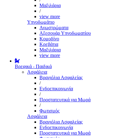
Μαξιλάρια
/
view more
Υπνοδωμάτιο
Ανωστρώματα
Αξεσουάρ Υπνοδωματίου
Κομοδίνο
Κρεβάτια
Μαξιλάρια
view more
Βρεφικά - Παιδικά
Ασφάλεια
Βραχιόλια Ασφαλείας
/
Ενδοεπικοινωνία
/
Προστατευτικά για Μωρά
/
Φωτισμός
Ασφάλεια
Βραχιόλια Ασφαλείας
Ενδοεπικοινωνία
Προστατευτικά για Μωρά