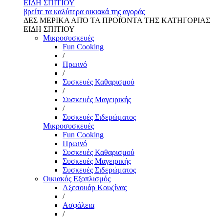
ΕΙΔΗ ΣΠΙΤΙΟΥ
βρείτε τα καλύτερα οικιακά της αγοράς
ΔΕΣ ΜΕΡΙΚΑ ΑΠΌ ΤΑ ΠΡΟΪΌΝΤΑ ΤΗΣ ΚΑΤΗΓΟΡΙΑΣ
ΕΙΔΗ ΣΠΙΤΙΟΥ
Μικροσυσκευές
Fun Cooking
/
Πρωινό
/
Συσκευές Καθαρισμού
/
Συσκευές Μαγειρικής
/
Συσκευές Σιδερώματος
Μικροσυσκευές
Fun Cooking
Πρωινό
Συσκευές Καθαρισμού
Συσκευές Μαγειρικής
Συσκευές Σιδερώματος
Οικιακός Εξοπλισμός
Αξεσουάρ Κουζίνας
/
Ασφάλεια
/