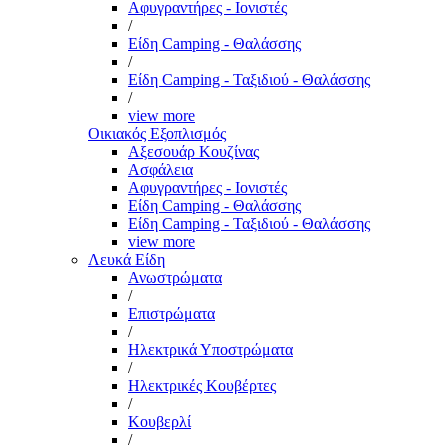
Αφυγραντήρες - Ιονιστές
/
Είδη Camping - Θαλάσσης
/
Είδη Camping - Ταξιδιού - Θαλάσσης
/
view more
Οικιακός Εξοπλισμός
Αξεσουάρ Κουζίνας
Ασφάλεια
Αφυγραντήρες - Ιονιστές
Είδη Camping - Θαλάσσης
Είδη Camping - Ταξιδιού - Θαλάσσης
view more
Λευκά Είδη
Ανωστρώματα
/
Επιστρώματα
/
Ηλεκτρικά Υποστρώματα
/
Ηλεκτρικές Κουβέρτες
/
Κουβερλί
/