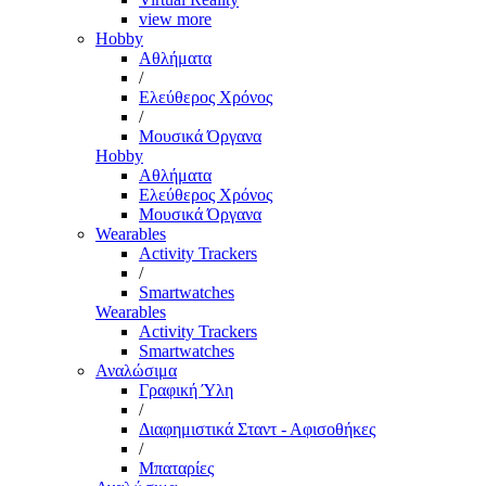
view more
Hobby
Αθλήματα
/
Ελεύθερος Χρόνος
/
Μουσικά Όργανα
Hobby
Αθλήματα
Ελεύθερος Χρόνος
Μουσικά Όργανα
Wearables
Activity Trackers
/
Smartwatches
Wearables
Activity Trackers
Smartwatches
Αναλώσιμα
Γραφική Ύλη
/
Διαφημιστικά Σταντ - Αφισοθήκες
/
Μπαταρίες