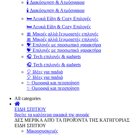
🕯️ Διακόσμηση & Ατμόσφαιρα
🕯️ Διακόσμηση & Ατμόσφαιρα
🛏️ Λευκά Είδη & Cozy Επιλογές
🛏️ Λευκά Είδη & Cozy Επιλογές
🎀 Μικρές αλλά ξεχωριστές επιλογές
🎀 Μικρές αλλά ξεχωριστές επιλογές
💝 Επιλογές με προσωπικό χαρακτήρα
💝 Επιλογές με προσωπικό χαρακτήρα
🎧 Tech επιλογές & gadgets
🎧 Tech επιλογές & gadgets
🎈 Ιδέες για παιδιά
🎈 Ιδέες για παιδιά
✨ Ομορφιά και περιποίηση
✨ Ομορφιά και περιποίηση
All categories
ΕΙΔΗ ΣΠΙΤΙΟΥ
βρείτε τα καλύτερα οικιακά της αγοράς
ΔΕΣ ΜΕΡΙΚΑ ΑΠΌ ΤΑ ΠΡΟΪΌΝΤΑ ΤΗΣ ΚΑΤΗΓΟΡΙΑΣ
ΕΙΔΗ ΣΠΙΤΙΟΥ
Μικροσυσκευές