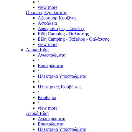
/
view more
Οικιακός Εξοπλισμός
Αξεσουάρ Κουζίνας
Ασφάλεια
Αφυγραντήρες - Ιονιστές
Είδη Camping - Θαλάσσης
Είδη Camping - Ταξιδιού - Θαλάσσης
view more
Λευκά Είδη
Ανωστρώματα
/
Επιστρώματα
/
Ηλεκτρικά Υποστρώματα
/
Ηλεκτρικές Κουβέρτες
/
Κουβερλί
/
view more
Λευκά Είδη
Ανωστρώματα
Επιστρώματα
Ηλεκτρικά Υποστρώματα