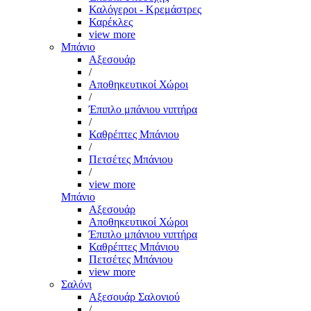
Καλόγεροι - Κρεμάστρες
Καρέκλες
view more
Μπάνιο
Αξεσουάρ
/
Αποθηκευτικοί Χώροι
/
Έπιπλο μπάνιου νιπτήρα
/
Καθρέπτες Μπάνιου
/
Πετσέτες Μπάνιου
/
view more
Μπάνιο
Αξεσουάρ
Αποθηκευτικοί Χώροι
Έπιπλο μπάνιου νιπτήρα
Καθρέπτες Μπάνιου
Πετσέτες Μπάνιου
view more
Σαλόνι
Αξεσουάρ Σαλονιού
/