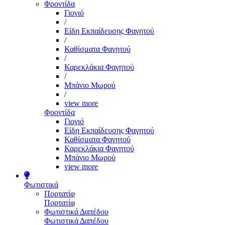
Φροντίδα
Γιογιό
/
Είδη Εκπαίδευσης Φαγητού
/
Καθίσματα Φαγητού
/
Καρεκλάκια Φαγητού
/
Μπάνιο Μωρού
/
view more
Φροντίδα
Γιογιό
Είδη Εκπαίδευσης Φαγητού
Καθίσματα Φαγητού
Καρεκλάκια Φαγητού
Μπάνιο Μωρού
view more
Φωτιστικά
Πορτατίφ
Πορτατίφ
Φωτιστικά Δαπέδου
Φωτιστικά Δαπέδου