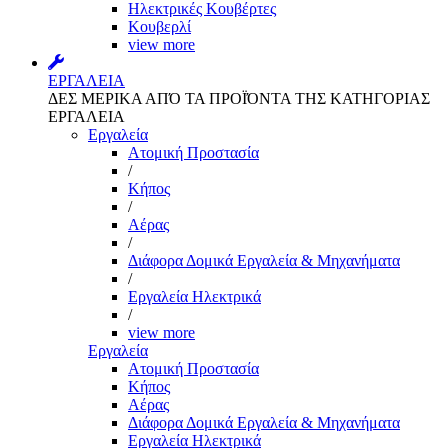
Ηλεκτρικές Κουβέρτες
Κουβερλί
view more
ΕΡΓΑΛΕΙΑ
ΔΕΣ ΜΕΡΙΚΑ ΑΠΌ ΤΑ ΠΡΟΪΌΝΤΑ ΤΗΣ ΚΑΤΗΓΟΡΙΑΣ
ΕΡΓΑΛΕΙΑ
Εργαλεία
Aτομική Προστασία
/
Kήπος
/
Αέρας
/
Διάφορα Δομικά Εργαλεία & Μηχανήματα
/
Εργαλεία Ηλεκτρικά
/
view more
Εργαλεία
Aτομική Προστασία
Kήπος
Αέρας
Διάφορα Δομικά Εργαλεία & Μηχανήματα
Εργαλεία Ηλεκτρικά