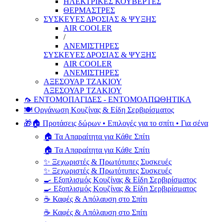
ΗΛΕΚΤΡΙΚΕΣ ΚΟΥΒΕΡΤΕΣ
ΘΕΡΜΑΣΤΡΕΣ
ΣΥΣΚΕΥΕΣ ΔΡΟΣΙΑΣ & ΨΥΞΗΣ
AIR COOLER
/
ΑΝΕΜΙΣΤΗΡΕΣ
ΣΥΣΚΕΥΕΣ ΔΡΟΣΙΑΣ & ΨΥΞΗΣ
AIR COOLER
ΑΝΕΜΙΣΤΗΡΕΣ
ΑΞΕΣΟΥΑΡ ΤΖΑΚΙΟΥ
ΑΞΕΣΟΥΑΡ ΤΖΑΚΙΟΥ
🦟 ΕΝΤΟΜΟΠΑΓΙΔΕΣ - ΕΝΤΟΜΟΑΠΩΘΗΤΙΚΑ
🍽️ Οργάνωση Κουζίνας & Είδη Σερβιρίσματος
🎁🏠 Προτάσεις δώρων • Επιλογές για το σπίτι • Για σένα
🏠 Τα Απαραίτητα για Κάθε Σπίτι
🏠 Τα Απαραίτητα για Κάθε Σπίτι
✨ Ξεχωριστές & Πρωτότυπες Συσκευές
✨ Ξεχωριστές & Πρωτότυπες Συσκευές
🍳 Εξοπλισμός Κουζίνας & Είδη Σερβιρίσματος
🍳 Εξοπλισμός Κουζίνας & Είδη Σερβιρίσματος
☕ Καφές & Απόλαυση στο Σπίτι
☕ Καφές & Απόλαυση στο Σπίτι