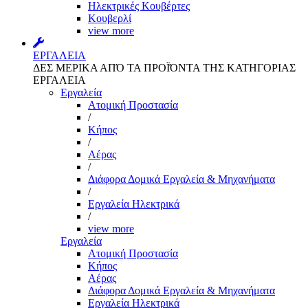
Ηλεκτρικές Κουβέρτες
Κουβερλί
view more
ΕΡΓΑΛΕΙΑ
ΔΕΣ ΜΕΡΙΚΑ ΑΠΌ ΤΑ ΠΡΟΪΌΝΤΑ ΤΗΣ ΚΑΤΗΓΟΡΙΑΣ
ΕΡΓΑΛΕΙΑ
Εργαλεία
Aτομική Προστασία
/
Kήπος
/
Αέρας
/
Διάφορα Δομικά Εργαλεία & Μηχανήματα
/
Εργαλεία Ηλεκτρικά
/
view more
Εργαλεία
Aτομική Προστασία
Kήπος
Αέρας
Διάφορα Δομικά Εργαλεία & Μηχανήματα
Εργαλεία Ηλεκτρικά