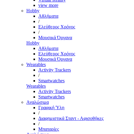
view more
Hobby
Αθλήματα
/
Ελεύθερος Χρόνος
/
Μουσικά Όργανα
Hobby
Αθλήματα
Ελεύθερος Χρόνος
Μουσικά Όργανα
Wearables
Activity Trackers
/
Smartwatches
Wearables
Activity Trackers
Smartwatches
Αναλώσιμα
Γραφική Ύλη
/
Διαφημιστικά Σταντ - Αφισοθήκες
/
Μπαταρίες