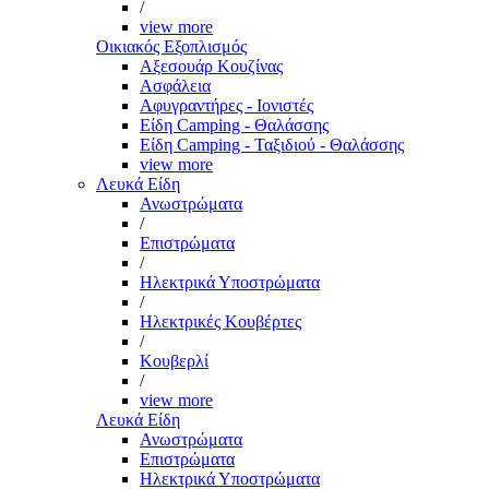
/
view more
Οικιακός Εξοπλισμός
Αξεσουάρ Κουζίνας
Ασφάλεια
Αφυγραντήρες - Ιονιστές
Είδη Camping - Θαλάσσης
Είδη Camping - Ταξιδιού - Θαλάσσης
view more
Λευκά Είδη
Ανωστρώματα
/
Επιστρώματα
/
Ηλεκτρικά Υποστρώματα
/
Ηλεκτρικές Κουβέρτες
/
Κουβερλί
/
view more
Λευκά Είδη
Ανωστρώματα
Επιστρώματα
Ηλεκτρικά Υποστρώματα