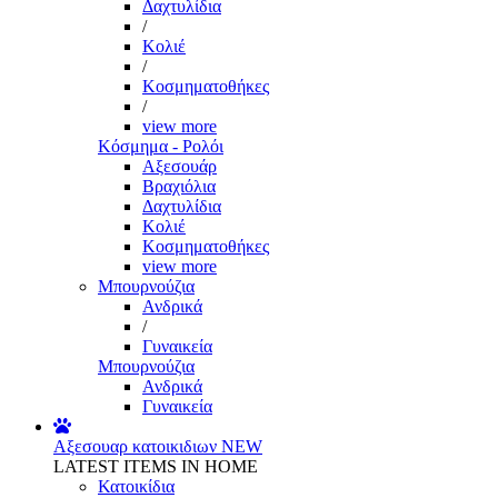
Δαχτυλίδια
/
Κολιέ
/
Κοσμηματοθήκες
/
view more
Κόσμημα - Ρολόι
Αξεσουάρ
Βραχιόλια
Δαχτυλίδια
Κολιέ
Κοσμηματοθήκες
view more
Μπουρνούζια
Ανδρικά
/
Γυναικεία
Μπουρνούζια
Ανδρικά
Γυναικεία
Αξεσουαρ κατοικιδιων
NEW
LATEST ITEMS IN HOME
Κατοικίδια