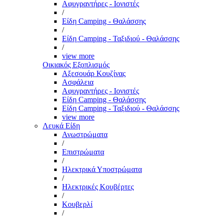
Αφυγραντήρες - Ιονιστές
/
Είδη Camping - Θαλάσσης
/
Είδη Camping - Ταξιδιού - Θαλάσσης
/
view more
Οικιακός Εξοπλισμός
Αξεσουάρ Κουζίνας
Ασφάλεια
Αφυγραντήρες - Ιονιστές
Είδη Camping - Θαλάσσης
Είδη Camping - Ταξιδιού - Θαλάσσης
view more
Λευκά Είδη
Ανωστρώματα
/
Επιστρώματα
/
Ηλεκτρικά Υποστρώματα
/
Ηλεκτρικές Κουβέρτες
/
Κουβερλί
/