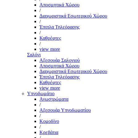
Αποσμητικά Χώρου
/
Διαχωριστικά Εσωτερικού Χώρου
/
Έπιπλα Τηλεόρασης
/
Καθρέφτες
/
view more
Σαλόνι
Αξεσουάρ Σαλονιού
Αποσμητικά Χώρου
Διαχωριστικά Εσωτερικού Χώρου
Έπιπλα Τηλεόρασης
Καθρέφτες
view more
Υπνοδωμάτιο
Ανωστρώματα
/
Αξεσουάρ Υπνοδωματίου
/
Κομοδίνο
/
Κρεβάτια
/