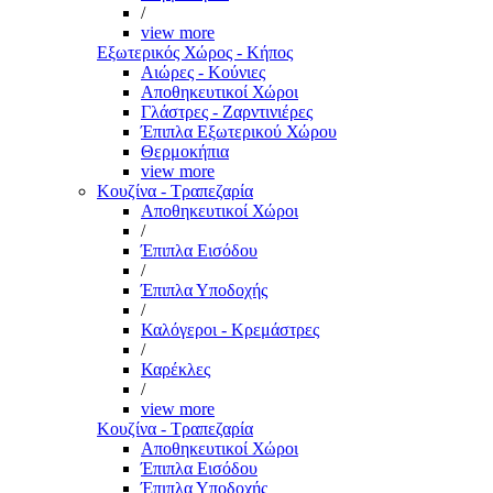
/
view more
Εξωτερικός Χώρος - Κήπος
Αιώρες - Κούνιες
Αποθηκευτικοί Χώροι
Γλάστρες - Ζαρντινιέρες
Έπιπλα Εξωτερικού Χώρου
Θερμοκήπια
view more
Κουζίνα - Τραπεζαρία
Αποθηκευτικοί Χώροι
/
Έπιπλα Εισόδου
/
Έπιπλα Υποδοχής
/
Καλόγεροι - Κρεμάστρες
/
Καρέκλες
/
view more
Κουζίνα - Τραπεζαρία
Αποθηκευτικοί Χώροι
Έπιπλα Εισόδου
Έπιπλα Υποδοχής