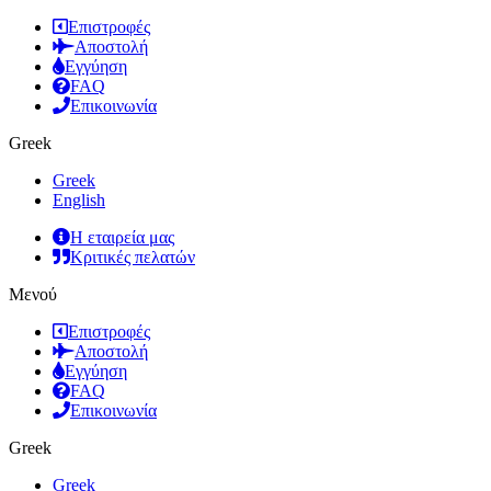
Επιστροφές
Αποστολή
Εγγύηση
FAQ
Επικοινωνία
Greek
Greek
English
Η εταιρεία μας
Κριτικές πελατών
Μενού
Επιστροφές
Αποστολή
Εγγύηση
FAQ
Επικοινωνία
Greek
Greek