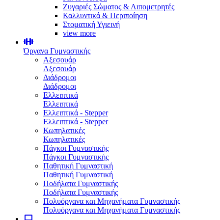
Ζυγαριές Σώματος & Λιπομετρητές
Καλλυντικά & Περιποίηση
Στοματική Υγιεινή
view more
Όργανα Γυμναστικής
Αξεσουάρ
Αξεσουάρ
Διάδρομοι
Διάδρομοι
Ελλειπτικά
Ελλειπτικά
Ελλειπτικά - Stepper
Ελλειπτικά - Stepper
Κωπηλατικές
Κωπηλατικές
Πάγκοι Γυμναστικής
Πάγκοι Γυμναστικής
Παθητική Γυμναστική
Παθητική Γυμναστική
Ποδήλατα Γυμναστικής
Ποδήλατα Γυμναστικής
Πολυόργανα και Μηχανήματα Γυμναστικής
Πολυόργανα και Μηχανήματα Γυμναστικής