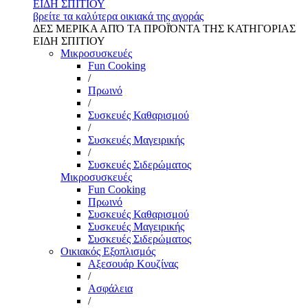
ΕΙΔΗ ΣΠΙΤΙΟΥ
βρείτε τα καλύτερα οικιακά της αγοράς
ΔΕΣ ΜΕΡΙΚΑ ΑΠΌ ΤΑ ΠΡΟΪΌΝΤΑ ΤΗΣ ΚΑΤΗΓΟΡΙΑΣ
ΕΙΔΗ ΣΠΙΤΙΟΥ
Μικροσυσκευές
Fun Cooking
/
Πρωινό
/
Συσκευές Καθαρισμού
/
Συσκευές Μαγειρικής
/
Συσκευές Σιδερώματος
Μικροσυσκευές
Fun Cooking
Πρωινό
Συσκευές Καθαρισμού
Συσκευές Μαγειρικής
Συσκευές Σιδερώματος
Οικιακός Εξοπλισμός
Αξεσουάρ Κουζίνας
/
Ασφάλεια
/