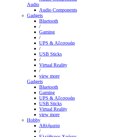
Audio
Audio Components
Gadgets
Bluetooth
/
Gaming
/
UPS & Αξεσουάρ
/
USB Sticks
/
Virtual Reality
/
view more
Gadgets
Bluetooth
Gaming
UPS & Αξεσουάρ
USB Sticks
Virtual Reality
view more
Hobby
Αθλήματα
/
Ελεύθερος Χρόνος