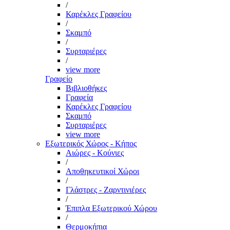
/
Καρέκλες Γραφείου
/
Σκαμπό
/
Συρταριέρες
/
view more
Γραφείο
Βιβλιοθήκες
Γραφεία
Καρέκλες Γραφείου
Σκαμπό
Συρταριέρες
view more
Εξωτερικός Χώρος - Κήπος
Αιώρες - Κούνιες
/
Αποθηκευτικοί Χώροι
/
Γλάστρες - Ζαρντινιέρες
/
Έπιπλα Εξωτερικού Χώρου
/
Θερμοκήπια