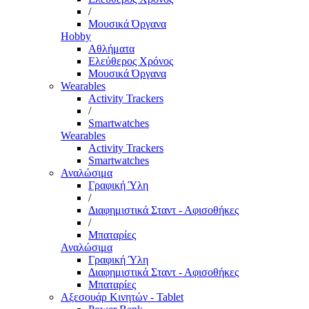
/
Μουσικά Όργανα
Hobby
Αθλήματα
Ελεύθερος Χρόνος
Μουσικά Όργανα
Wearables
Activity Trackers
/
Smartwatches
Wearables
Activity Trackers
Smartwatches
Αναλώσιμα
Γραφική Ύλη
/
Διαφημιστικά Σταντ - Αφισοθήκες
/
Μπαταρίες
Αναλώσιμα
Γραφική Ύλη
Διαφημιστικά Σταντ - Αφισοθήκες
Μπαταρίες
Αξεσουάρ Κινητών - Tablet