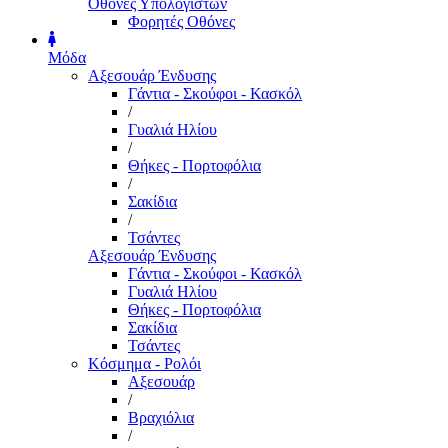
Οθόνες Υπολογιστών
Φορητές Οθόνες
Μόδα
Αξεσουάρ Ένδυσης
Γάντια - Σκούφοι - Κασκόλ
/
Γυαλιά Ηλίου
/
Θήκες - Πορτοφόλια
/
Σακίδια
/
Τσάντες
Αξεσουάρ Ένδυσης
Γάντια - Σκούφοι - Κασκόλ
Γυαλιά Ηλίου
Θήκες - Πορτοφόλια
Σακίδια
Τσάντες
Κόσμημα - Ρολόι
Αξεσουάρ
/
Βραχιόλια
/