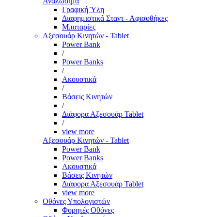
Αναλώσιμα
Γραφική Ύλη
Διαφημιστικά Σταντ - Αφισοθήκες
Μπαταρίες
Αξεσουάρ Κινητών - Tablet
Power Bank
/
Power Banks
/
Ακουστικά
/
Βάσεις Κινητών
/
Διάφορα Αξεσουάρ Tablet
/
view more
Αξεσουάρ Κινητών - Tablet
Power Bank
Power Banks
Ακουστικά
Βάσεις Κινητών
Διάφορα Αξεσουάρ Tablet
view more
Οθόνες Υπολογιστών
Φορητές Οθόνες