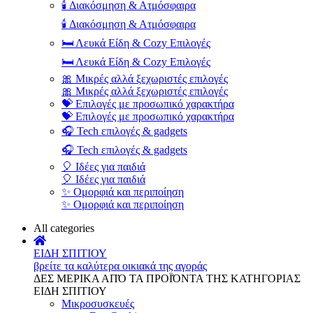
🕯️ Διακόσμηση & Ατμόσφαιρα
🕯️ Διακόσμηση & Ατμόσφαιρα
🛏️ Λευκά Είδη & Cozy Επιλογές
🛏️ Λευκά Είδη & Cozy Επιλογές
🎀 Μικρές αλλά ξεχωριστές επιλογές
🎀 Μικρές αλλά ξεχωριστές επιλογές
💝 Επιλογές με προσωπικό χαρακτήρα
💝 Επιλογές με προσωπικό χαρακτήρα
🎧 Tech επιλογές & gadgets
🎧 Tech επιλογές & gadgets
🎈 Ιδέες για παιδιά
🎈 Ιδέες για παιδιά
✨ Ομορφιά και περιποίηση
✨ Ομορφιά και περιποίηση
All categories
ΕΙΔΗ ΣΠΙΤΙΟΥ
βρείτε τα καλύτερα οικιακά της αγοράς
ΔΕΣ ΜΕΡΙΚΑ ΑΠΌ ΤΑ ΠΡΟΪΌΝΤΑ ΤΗΣ ΚΑΤΗΓΟΡΙΑΣ
ΕΙΔΗ ΣΠΙΤΙΟΥ
Μικροσυσκευές