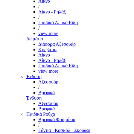
Λίκνο
/
Λίκνο - Ρηλάξ
/
Παιδικά Λευκά Είδη
/
view more
Δωμάτιο
Διάφορα Αξεσουάρ
Κρεβάτια
Λίκνο
Λίκνο - Ρηλάξ
Παιδικά Λευκά Είδη
view more
Ένδυση
Αξεσουάρ
/
Βρεφικά
Ένδυση
Αξεσουάρ
Βρεφικά
Παιδικά Ρούχα
Βρεφικά Φορμάκια
/
Γάντια - Κασκόλ - Σκούφοι