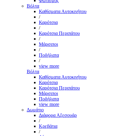
Φωτισμός
Βόλτα
Καθίσματα Αυτοκινήτου
/
Καρότσια
/
Καρότσια Περιπάτου
/
Μάρσιποι
/
Ποδήλατα
/
view more
Βόλτα
Καθίσματα Αυτοκινήτου
Καρότσια
Καρότσια Περιπάτου
Μάρσιποι
Ποδήλατα
view more
Δωμάτιο
Διάφορα Αξεσουάρ
/
Κρεβάτια
/