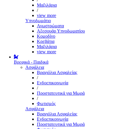
Μαξιλάρια
/
view more
Υπνοδωμάτιο
Ανωστρώματα
Αξεσουάρ Υπνοδωματίου
Κομοδίνο
Κρεβάτια
Μαξιλάρια
view more
Βρεφικά - Παιδικά
Ασφάλεια
Βραχιόλια Ασφαλείας
/
Ενδοεπικοινωνία
/
Προστατευτικά για Μωρά
/
Φωτισμός
Ασφάλεια
Βραχιόλια Ασφαλείας
Ενδοεπικοινωνία
Προστατευτικά για Μωρά