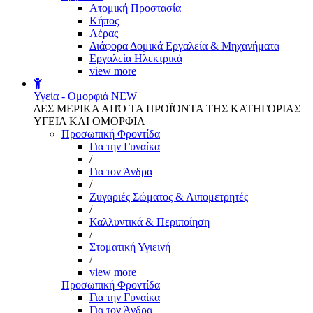
Aτομική Προστασία
Kήπος
Αέρας
Διάφορα Δομικά Εργαλεία & Μηχανήματα
Εργαλεία Ηλεκτρικά
view more
Υγεία - Ομορφιά
NEW
ΔΕΣ ΜΕΡΙΚΑ ΑΠΌ ΤΑ ΠΡΟΪΌΝΤΑ ΤΗΣ ΚΑΤΗΓΟΡΙΑΣ
ΥΓΕΙΑ ΚΑΙ ΟΜΟΡΦΙΑ
Προσωπική Φροντίδα
Για την Γυναίκα
/
Για τον Άνδρα
/
Ζυγαριές Σώματος & Λιπομετρητές
/
Καλλυντικά & Περιποίηση
/
Στοματική Υγιεινή
/
view more
Προσωπική Φροντίδα
Για την Γυναίκα
Για τον Άνδρα