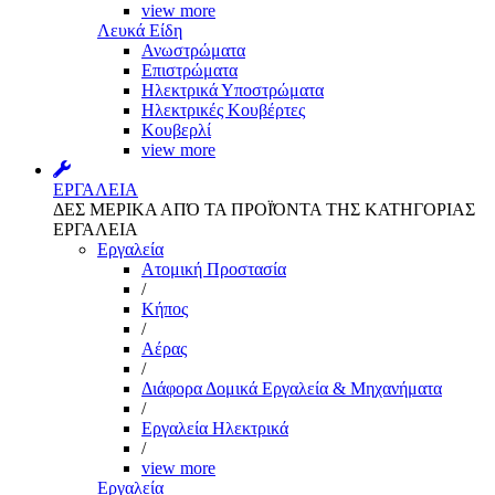
view more
Λευκά Είδη
Ανωστρώματα
Επιστρώματα
Ηλεκτρικά Υποστρώματα
Ηλεκτρικές Κουβέρτες
Κουβερλί
view more
ΕΡΓΑΛΕΙΑ
ΔΕΣ ΜΕΡΙΚΑ ΑΠΌ ΤΑ ΠΡΟΪΌΝΤΑ ΤΗΣ ΚΑΤΗΓΟΡΙΑΣ
ΕΡΓΑΛΕΙΑ
Εργαλεία
Aτομική Προστασία
/
Kήπος
/
Αέρας
/
Διάφορα Δομικά Εργαλεία & Μηχανήματα
/
Εργαλεία Ηλεκτρικά
/
view more
Εργαλεία