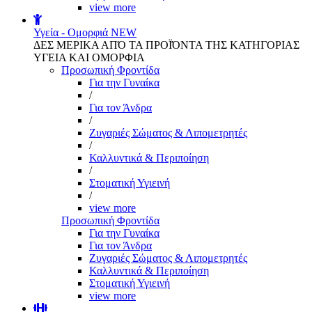
view more
Υγεία - Ομορφιά
NEW
ΔΕΣ ΜΕΡΙΚΑ ΑΠΌ ΤΑ ΠΡΟΪΌΝΤΑ ΤΗΣ ΚΑΤΗΓΟΡΙΑΣ
ΥΓΕΙΑ ΚΑΙ ΟΜΟΡΦΙΑ
Προσωπική Φροντίδα
Για την Γυναίκα
/
Για τον Άνδρα
/
Ζυγαριές Σώματος & Λιπομετρητές
/
Καλλυντικά & Περιποίηση
/
Στοματική Υγιεινή
/
view more
Προσωπική Φροντίδα
Για την Γυναίκα
Για τον Άνδρα
Ζυγαριές Σώματος & Λιπομετρητές
Καλλυντικά & Περιποίηση
Στοματική Υγιεινή
view more