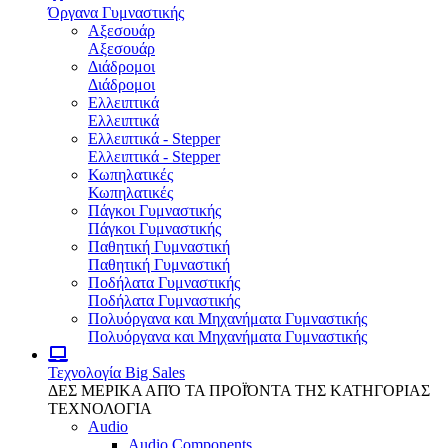
Όργανα Γυμναστικής
Αξεσουάρ
Αξεσουάρ
Διάδρομοι
Διάδρομοι
Ελλειπτικά
Ελλειπτικά
Ελλειπτικά - Stepper
Ελλειπτικά - Stepper
Κωπηλατικές
Κωπηλατικές
Πάγκοι Γυμναστικής
Πάγκοι Γυμναστικής
Παθητική Γυμναστική
Παθητική Γυμναστική
Ποδήλατα Γυμναστικής
Ποδήλατα Γυμναστικής
Πολυόργανα και Μηχανήματα Γυμναστικής
Πολυόργανα και Μηχανήματα Γυμναστικής
Τεχνολογία
Big Sales
ΔΕΣ ΜΕΡΙΚΑ ΑΠΌ ΤΑ ΠΡΟΪΌΝΤΑ ΤΗΣ ΚΑΤΗΓΟΡΙΑΣ
ΤΕΧΝΟΛΟΓΙΑ
Audio
Audio Components