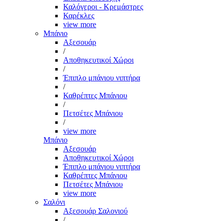
Καλόγεροι - Κρεμάστρες
Καρέκλες
view more
Μπάνιο
Αξεσουάρ
/
Αποθηκευτικοί Χώροι
/
Έπιπλο μπάνιου νιπτήρα
/
Καθρέπτες Μπάνιου
/
Πετσέτες Μπάνιου
/
view more
Μπάνιο
Αξεσουάρ
Αποθηκευτικοί Χώροι
Έπιπλο μπάνιου νιπτήρα
Καθρέπτες Μπάνιου
Πετσέτες Μπάνιου
view more
Σαλόνι
Αξεσουάρ Σαλονιού
/