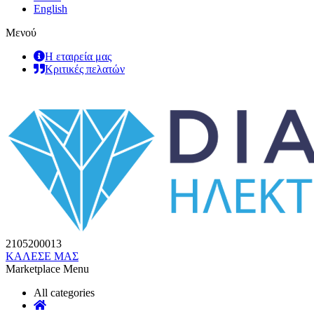
English
Μενού
Η εταιρεία μας
Κριτικές πελατών
2105200013
ΚΑΛΕΣΕ ΜΑΣ
Marketplace Menu
All categories