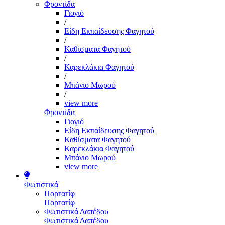
Φροντίδα
Γιογιό
/
Είδη Εκπαίδευσης Φαγητού
/
Καθίσματα Φαγητού
/
Καρεκλάκια Φαγητού
/
Μπάνιο Μωρού
/
view more
Φροντίδα
Γιογιό
Είδη Εκπαίδευσης Φαγητού
Καθίσματα Φαγητού
Καρεκλάκια Φαγητού
Μπάνιο Μωρού
view more
Φωτιστικά
Πορτατίφ
Πορτατίφ
Φωτιστικά Δαπέδου
Φωτιστικά Δαπέδου