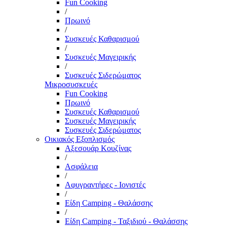
Fun Cooking
/
Πρωινό
/
Συσκευές Καθαρισμού
/
Συσκευές Μαγειρικής
/
Συσκευές Σιδερώματος
Μικροσυσκευές
Fun Cooking
Πρωινό
Συσκευές Καθαρισμού
Συσκευές Μαγειρικής
Συσκευές Σιδερώματος
Οικιακός Εξοπλισμός
Αξεσουάρ Κουζίνας
/
Ασφάλεια
/
Αφυγραντήρες - Ιονιστές
/
Είδη Camping - Θαλάσσης
/
Είδη Camping - Ταξιδιού - Θαλάσσης