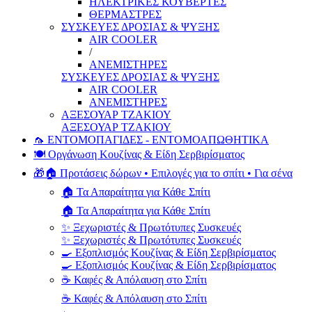
ΗΛΕΚΤΡΙΚΕΣ ΚΟΥΒΕΡΤΕΣ
ΘΕΡΜΑΣΤΡΕΣ
ΣΥΣΚΕΥΕΣ ΔΡΟΣΙΑΣ & ΨΥΞΗΣ
AIR COOLER
/
ΑΝΕΜΙΣΤΗΡΕΣ
ΣΥΣΚΕΥΕΣ ΔΡΟΣΙΑΣ & ΨΥΞΗΣ
AIR COOLER
ΑΝΕΜΙΣΤΗΡΕΣ
ΑΞΕΣΟΥΑΡ ΤΖΑΚΙΟΥ
ΑΞΕΣΟΥΑΡ ΤΖΑΚΙΟΥ
🦟 ΕΝΤΟΜΟΠΑΓΙΔΕΣ - ΕΝΤΟΜΟΑΠΩΘΗΤΙΚΑ
🍽️ Οργάνωση Κουζίνας & Είδη Σερβιρίσματος
🎁🏠 Προτάσεις δώρων • Επιλογές για το σπίτι • Για σένα
🏠 Τα Απαραίτητα για Κάθε Σπίτι
🏠 Τα Απαραίτητα για Κάθε Σπίτι
✨ Ξεχωριστές & Πρωτότυπες Συσκευές
✨ Ξεχωριστές & Πρωτότυπες Συσκευές
🍳 Εξοπλισμός Κουζίνας & Είδη Σερβιρίσματος
🍳 Εξοπλισμός Κουζίνας & Είδη Σερβιρίσματος
☕ Καφές & Απόλαυση στο Σπίτι
☕ Καφές & Απόλαυση στο Σπίτι