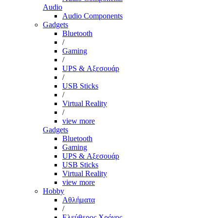
Audio
Audio Components
Gadgets
Bluetooth
/
Gaming
/
UPS & Αξεσουάρ
/
USB Sticks
/
Virtual Reality
/
view more
Gadgets
Bluetooth
Gaming
UPS & Αξεσουάρ
USB Sticks
Virtual Reality
view more
Hobby
Αθλήματα
/
Ελεύθερος Χρόνος