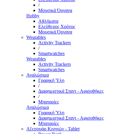
/
Μουσικά Όργανα
Hobby
Αθλήματα
Ελεύθερος Χρόνος
Μουσικά Όργανα
Wearables
Activity Trackers
/
Smartwatches
Wearables
Activity Trackers
Smartwatches
Αναλώσιμα
Γραφική Ύλη
/
Διαφημιστικά Σταντ - Αφισοθήκες
/
Μπαταρίες
Αναλώσιμα
Γραφική Ύλη
Διαφημιστικά Σταντ - Αφισοθήκες
Μπαταρίες
Αξεσουάρ Κινητών - Tablet