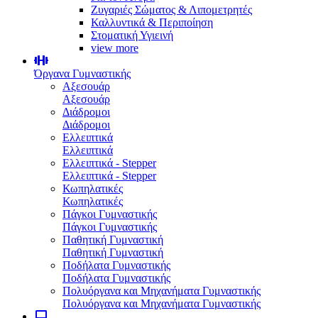
Ζυγαριές Σώματος & Λιπομετρητές
Καλλυντικά & Περιποίηση
Στοματική Υγιεινή
view more
Όργανα Γυμναστικής
Αξεσουάρ
Αξεσουάρ
Διάδρομοι
Διάδρομοι
Ελλειπτικά
Ελλειπτικά
Ελλειπτικά - Stepper
Ελλειπτικά - Stepper
Κωπηλατικές
Κωπηλατικές
Πάγκοι Γυμναστικής
Πάγκοι Γυμναστικής
Παθητική Γυμναστική
Παθητική Γυμναστική
Ποδήλατα Γυμναστικής
Ποδήλατα Γυμναστικής
Πολυόργανα και Μηχανήματα Γυμναστικής
Πολυόργανα και Μηχανήματα Γυμναστικής