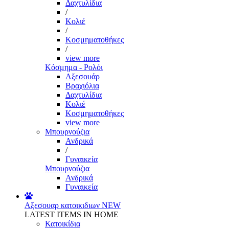
Δαχτυλίδια
/
Κολιέ
/
Κοσμηματοθήκες
/
view more
Κόσμημα - Ρολόι
Αξεσουάρ
Βραχιόλια
Δαχτυλίδια
Κολιέ
Κοσμηματοθήκες
view more
Μπουρνούζια
Ανδρικά
/
Γυναικεία
Μπουρνούζια
Ανδρικά
Γυναικεία
Αξεσουαρ κατοικιδιων
NEW
LATEST ITEMS IN HOME
Κατοικίδια