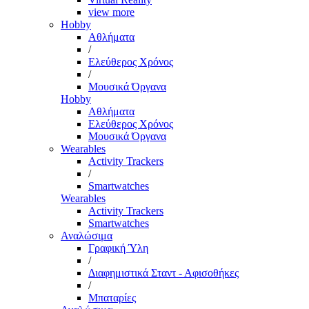
view more
Hobby
Αθλήματα
/
Ελεύθερος Χρόνος
/
Μουσικά Όργανα
Hobby
Αθλήματα
Ελεύθερος Χρόνος
Μουσικά Όργανα
Wearables
Activity Trackers
/
Smartwatches
Wearables
Activity Trackers
Smartwatches
Αναλώσιμα
Γραφική Ύλη
/
Διαφημιστικά Σταντ - Αφισοθήκες
/
Μπαταρίες