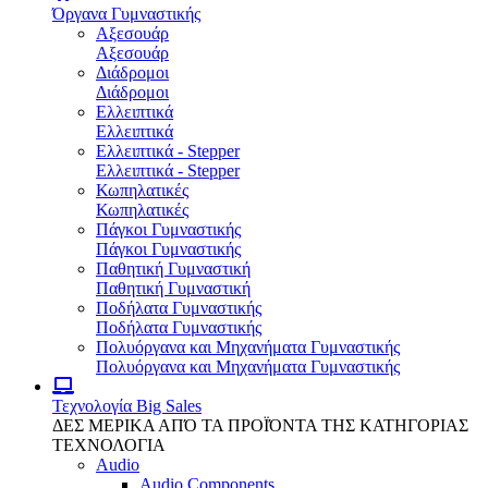
Όργανα Γυμναστικής
Αξεσουάρ
Αξεσουάρ
Διάδρομοι
Διάδρομοι
Ελλειπτικά
Ελλειπτικά
Ελλειπτικά - Stepper
Ελλειπτικά - Stepper
Κωπηλατικές
Κωπηλατικές
Πάγκοι Γυμναστικής
Πάγκοι Γυμναστικής
Παθητική Γυμναστική
Παθητική Γυμναστική
Ποδήλατα Γυμναστικής
Ποδήλατα Γυμναστικής
Πολυόργανα και Μηχανήματα Γυμναστικής
Πολυόργανα και Μηχανήματα Γυμναστικής
Τεχνολογία
Big Sales
ΔΕΣ ΜΕΡΙΚΑ ΑΠΌ ΤΑ ΠΡΟΪΌΝΤΑ ΤΗΣ ΚΑΤΗΓΟΡΙΑΣ
ΤΕΧΝΟΛΟΓΙΑ
Audio
Audio Components