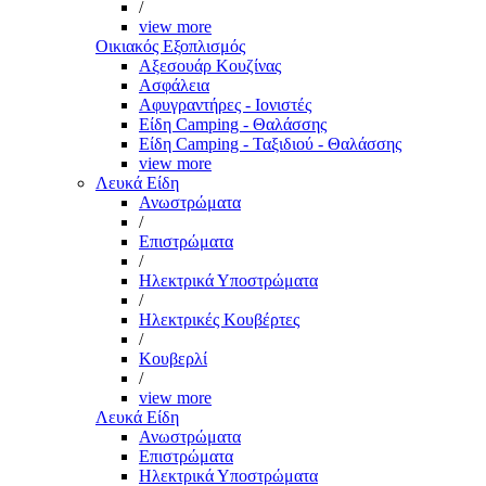
/
view more
Οικιακός Εξοπλισμός
Αξεσουάρ Κουζίνας
Ασφάλεια
Αφυγραντήρες - Ιονιστές
Είδη Camping - Θαλάσσης
Είδη Camping - Ταξιδιού - Θαλάσσης
view more
Λευκά Είδη
Ανωστρώματα
/
Επιστρώματα
/
Ηλεκτρικά Υποστρώματα
/
Ηλεκτρικές Κουβέρτες
/
Κουβερλί
/
view more
Λευκά Είδη
Ανωστρώματα
Επιστρώματα
Ηλεκτρικά Υποστρώματα