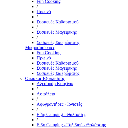
Fun Cooking
/
Πρωινό
/
Συσκευές Καθαρισμού
/
Συσκευές Μαγειρικής
/
Συσκευές Σιδερώματος
Μικροσυσκευές
Fun Cooking
Πρωινό
Συσκευές Καθαρισμού
Συσκευές Μαγειρικής
Συσκευές Σιδερώματος
Οικιακός Εξοπλισμός
Αξεσουάρ Κουζίνας
/
Ασφάλεια
/
Αφυγραντήρες - Ιονιστές
/
Είδη Camping - Θαλάσσης
/
Είδη Camping - Ταξιδιού - Θαλάσσης