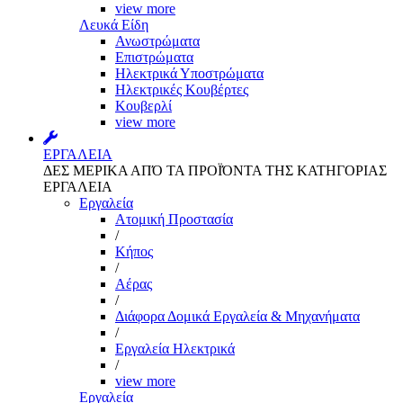
view more
Λευκά Είδη
Ανωστρώματα
Επιστρώματα
Ηλεκτρικά Υποστρώματα
Ηλεκτρικές Κουβέρτες
Κουβερλί
view more
ΕΡΓΑΛΕΙΑ
ΔΕΣ ΜΕΡΙΚΑ ΑΠΌ ΤΑ ΠΡΟΪΌΝΤΑ ΤΗΣ ΚΑΤΗΓΟΡΙΑΣ
ΕΡΓΑΛΕΙΑ
Εργαλεία
Aτομική Προστασία
/
Kήπος
/
Αέρας
/
Διάφορα Δομικά Εργαλεία & Μηχανήματα
/
Εργαλεία Ηλεκτρικά
/
view more
Εργαλεία