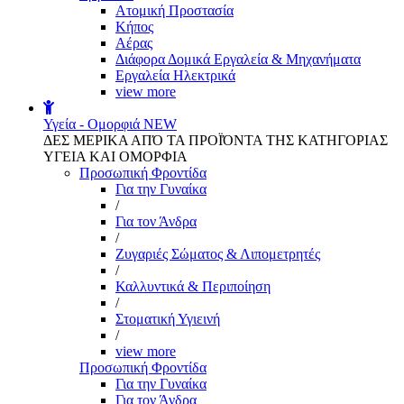
Aτομική Προστασία
Kήπος
Αέρας
Διάφορα Δομικά Εργαλεία & Μηχανήματα
Εργαλεία Ηλεκτρικά
view more
Υγεία - Ομορφιά
NEW
ΔΕΣ ΜΕΡΙΚΑ ΑΠΌ ΤΑ ΠΡΟΪΌΝΤΑ ΤΗΣ ΚΑΤΗΓΟΡΙΑΣ
ΥΓΕΙΑ ΚΑΙ ΟΜΟΡΦΙΑ
Προσωπική Φροντίδα
Για την Γυναίκα
/
Για τον Άνδρα
/
Ζυγαριές Σώματος & Λιπομετρητές
/
Καλλυντικά & Περιποίηση
/
Στοματική Υγιεινή
/
view more
Προσωπική Φροντίδα
Για την Γυναίκα
Για τον Άνδρα