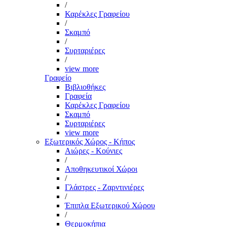
/
Καρέκλες Γραφείου
/
Σκαμπό
/
Συρταριέρες
/
view more
Γραφείο
Βιβλιοθήκες
Γραφεία
Καρέκλες Γραφείου
Σκαμπό
Συρταριέρες
view more
Εξωτερικός Χώρος - Κήπος
Αιώρες - Κούνιες
/
Αποθηκευτικοί Χώροι
/
Γλάστρες - Ζαρντινιέρες
/
Έπιπλα Εξωτερικού Χώρου
/
Θερμοκήπια