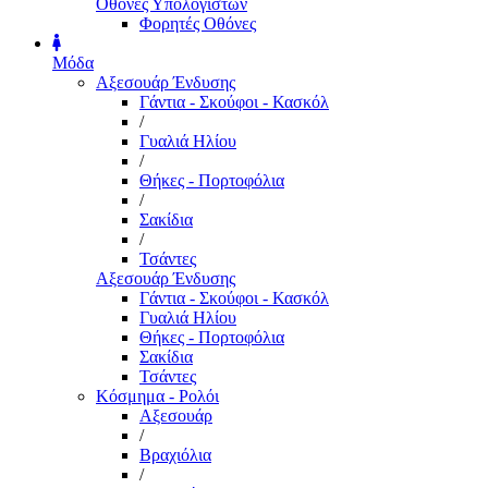
Οθόνες Υπολογιστών
Φορητές Οθόνες
Μόδα
Αξεσουάρ Ένδυσης
Γάντια - Σκούφοι - Κασκόλ
/
Γυαλιά Ηλίου
/
Θήκες - Πορτοφόλια
/
Σακίδια
/
Τσάντες
Αξεσουάρ Ένδυσης
Γάντια - Σκούφοι - Κασκόλ
Γυαλιά Ηλίου
Θήκες - Πορτοφόλια
Σακίδια
Τσάντες
Κόσμημα - Ρολόι
Αξεσουάρ
/
Βραχιόλια
/