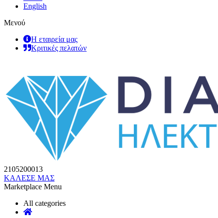
English
Μενού
Η εταιρεία μας
Κριτικές πελατών
2105200013
ΚΑΛΕΣΕ ΜΑΣ
Marketplace Menu
All categories