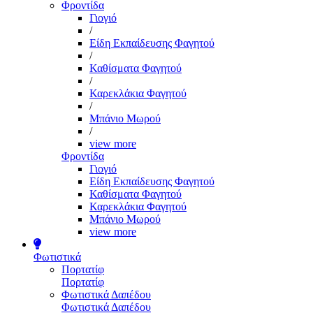
Φροντίδα
Γιογιό
/
Είδη Εκπαίδευσης Φαγητού
/
Καθίσματα Φαγητού
/
Καρεκλάκια Φαγητού
/
Μπάνιο Μωρού
/
view more
Φροντίδα
Γιογιό
Είδη Εκπαίδευσης Φαγητού
Καθίσματα Φαγητού
Καρεκλάκια Φαγητού
Μπάνιο Μωρού
view more
Φωτιστικά
Πορτατίφ
Πορτατίφ
Φωτιστικά Δαπέδου
Φωτιστικά Δαπέδου