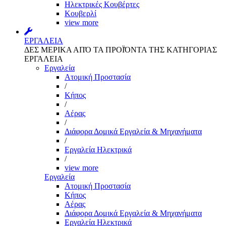
Ηλεκτρικές Κουβέρτες
Κουβερλί
view more
ΕΡΓΑΛΕΙΑ
ΔΕΣ ΜΕΡΙΚΑ ΑΠΌ ΤΑ ΠΡΟΪΌΝΤΑ ΤΗΣ ΚΑΤΗΓΟΡΙΑΣ
ΕΡΓΑΛΕΙΑ
Εργαλεία
Aτομική Προστασία
/
Kήπος
/
Αέρας
/
Διάφορα Δομικά Εργαλεία & Μηχανήματα
/
Εργαλεία Ηλεκτρικά
/
view more
Εργαλεία
Aτομική Προστασία
Kήπος
Αέρας
Διάφορα Δομικά Εργαλεία & Μηχανήματα
Εργαλεία Ηλεκτρικά