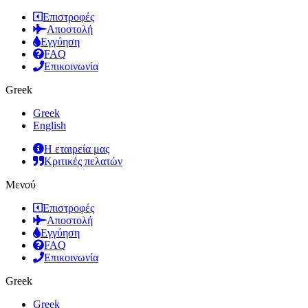
Επιστροφές
Αποστολή
Εγγύηση
FAQ
Επικοινωνία
Greek
Greek
English
Η εταιρεία μας
Κριτικές πελατών
Μενού
Επιστροφές
Αποστολή
Εγγύηση
FAQ
Επικοινωνία
Greek
Greek