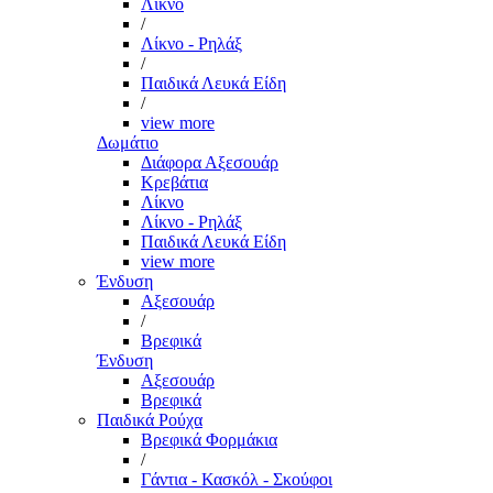
Λίκνο
/
Λίκνο - Ρηλάξ
/
Παιδικά Λευκά Είδη
/
view more
Δωμάτιο
Διάφορα Αξεσουάρ
Κρεβάτια
Λίκνο
Λίκνο - Ρηλάξ
Παιδικά Λευκά Είδη
view more
Ένδυση
Αξεσουάρ
/
Βρεφικά
Ένδυση
Αξεσουάρ
Βρεφικά
Παιδικά Ρούχα
Βρεφικά Φορμάκια
/
Γάντια - Κασκόλ - Σκούφοι