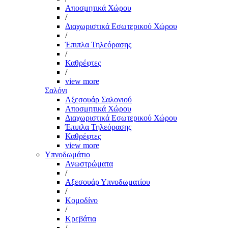
Αποσμητικά Χώρου
/
Διαχωριστικά Εσωτερικού Χώρου
/
Έπιπλα Τηλεόρασης
/
Καθρέφτες
/
view more
Σαλόνι
Αξεσουάρ Σαλονιού
Αποσμητικά Χώρου
Διαχωριστικά Εσωτερικού Χώρου
Έπιπλα Τηλεόρασης
Καθρέφτες
view more
Υπνοδωμάτιο
Ανωστρώματα
/
Αξεσουάρ Υπνοδωματίου
/
Κομοδίνο
/
Κρεβάτια
/