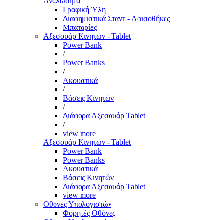
Αναλώσιμα
Γραφική Ύλη
Διαφημιστικά Σταντ - Αφισοθήκες
Μπαταρίες
Αξεσουάρ Κινητών - Tablet
Power Bank
/
Power Banks
/
Ακουστικά
/
Βάσεις Κινητών
/
Διάφορα Αξεσουάρ Tablet
/
view more
Αξεσουάρ Κινητών - Tablet
Power Bank
Power Banks
Ακουστικά
Βάσεις Κινητών
Διάφορα Αξεσουάρ Tablet
view more
Οθόνες Υπολογιστών
Φορητές Οθόνες