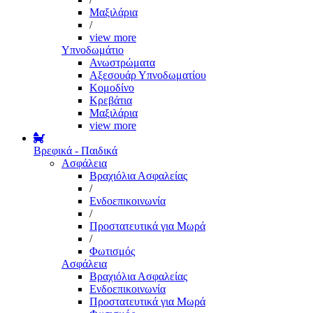
Μαξιλάρια
/
view more
Υπνοδωμάτιο
Ανωστρώματα
Αξεσουάρ Υπνοδωματίου
Κομοδίνο
Κρεβάτια
Μαξιλάρια
view more
Βρεφικά - Παιδικά
Ασφάλεια
Βραχιόλια Ασφαλείας
/
Ενδοεπικοινωνία
/
Προστατευτικά για Μωρά
/
Φωτισμός
Ασφάλεια
Βραχιόλια Ασφαλείας
Ενδοεπικοινωνία
Προστατευτικά για Μωρά