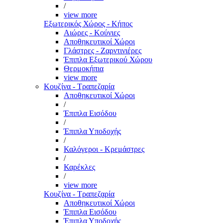
/
view more
Εξωτερικός Χώρος - Κήπος
Αιώρες - Κούνιες
Αποθηκευτικοί Χώροι
Γλάστρες - Ζαρντινιέρες
Έπιπλα Εξωτερικού Χώρου
Θερμοκήπια
view more
Κουζίνα - Τραπεζαρία
Αποθηκευτικοί Χώροι
/
Έπιπλα Εισόδου
/
Έπιπλα Υποδοχής
/
Καλόγεροι - Κρεμάστρες
/
Καρέκλες
/
view more
Κουζίνα - Τραπεζαρία
Αποθηκευτικοί Χώροι
Έπιπλα Εισόδου
Έπιπλα Υποδοχής