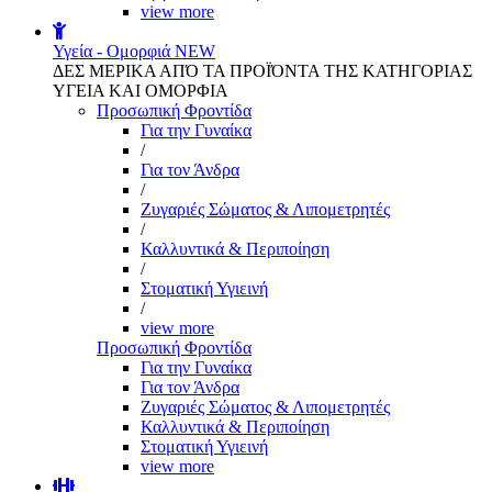
view more
Υγεία - Ομορφιά
NEW
ΔΕΣ ΜΕΡΙΚΑ ΑΠΌ ΤΑ ΠΡΟΪΌΝΤΑ ΤΗΣ ΚΑΤΗΓΟΡΙΑΣ
ΥΓΕΙΑ ΚΑΙ ΟΜΟΡΦΙΑ
Προσωπική Φροντίδα
Για την Γυναίκα
/
Για τον Άνδρα
/
Ζυγαριές Σώματος & Λιπομετρητές
/
Καλλυντικά & Περιποίηση
/
Στοματική Υγιεινή
/
view more
Προσωπική Φροντίδα
Για την Γυναίκα
Για τον Άνδρα
Ζυγαριές Σώματος & Λιπομετρητές
Καλλυντικά & Περιποίηση
Στοματική Υγιεινή
view more