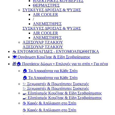
ΗΛΕΚΤΡΙΚΕΣ ΚΟΥΒΕΡΤΕΣ
ΘΕΡΜΑΣΤΡΕΣ
ΣΥΣΚΕΥΕΣ ΔΡΟΣΙΑΣ & ΨΥΞΗΣ
AIR COOLER
/
ΑΝΕΜΙΣΤΗΡΕΣ
ΣΥΣΚΕΥΕΣ ΔΡΟΣΙΑΣ & ΨΥΞΗΣ
AIR COOLER
ΑΝΕΜΙΣΤΗΡΕΣ
ΑΞΕΣΟΥΑΡ ΤΖΑΚΙΟΥ
ΑΞΕΣΟΥΑΡ ΤΖΑΚΙΟΥ
🦟 ΕΝΤΟΜΟΠΑΓΙΔΕΣ - ΕΝΤΟΜΟΑΠΩΘΗΤΙΚΑ
🍽️ Οργάνωση Κουζίνας & Είδη Σερβιρίσματος
🎁🏠 Προτάσεις δώρων • Επιλογές για το σπίτι • Για σένα
🏠 Τα Απαραίτητα για Κάθε Σπίτι
🏠 Τα Απαραίτητα για Κάθε Σπίτι
✨ Ξεχωριστές & Πρωτότυπες Συσκευές
✨ Ξεχωριστές & Πρωτότυπες Συσκευές
🍳 Εξοπλισμός Κουζίνας & Είδη Σερβιρίσματος
🍳 Εξοπλισμός Κουζίνας & Είδη Σερβιρίσματος
☕ Καφές & Απόλαυση στο Σπίτι
☕ Καφές & Απόλαυση στο Σπίτι