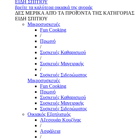
ΕΙΔΗ ΣΠΙΤΙΟΥ
βρείτε τα καλύτερα οικιακά της αγοράς
ΔΕΣ ΜΕΡΙΚΑ ΑΠΌ ΤΑ ΠΡΟΪΌΝΤΑ ΤΗΣ ΚΑΤΗΓΟΡΙΑΣ
ΕΙΔΗ ΣΠΙΤΙΟΥ
Μικροσυσκευές
Fun Cooking
/
Πρωινό
/
Συσκευές Καθαρισμού
/
Συσκευές Μαγειρικής
/
Συσκευές Σιδερώματος
Μικροσυσκευές
Fun Cooking
Πρωινό
Συσκευές Καθαρισμού
Συσκευές Μαγειρικής
Συσκευές Σιδερώματος
Οικιακός Εξοπλισμός
Αξεσουάρ Κουζίνας
/
Ασφάλεια
/