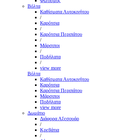
Φωτισμός
Βόλτα
Καθίσματα Αυτοκινήτου
/
Καρότσια
/
Καρότσια Περιπάτου
/
Μάρσιποι
/
Ποδήλατα
/
view more
Βόλτα
Καθίσματα Αυτοκινήτου
Καρότσια
Καρότσια Περιπάτου
Μάρσιποι
Ποδήλατα
view more
Δωμάτιο
Διάφορα Αξεσουάρ
/
Κρεβάτια
/