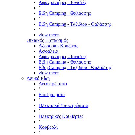
Αφυγραντήρες - Ιονιστές
/
Είδη Camping - Θαλάσσης
/
Είδη Camping - Ταξιδιού - Θαλάσσης
/
view more
Οικιακός Εξοπλισμός
Αξεσουάρ Κουζίνας
Ασφάλεια
Αφυγραντήρες - Ιονιστές
Είδη Camping - Θαλάσσης
Είδη Camping - Ταξιδιού - Θαλάσσης
view more
Λευκά Είδη
Ανωστρώματα
/
Επιστρώματα
/
Ηλεκτρικά Υποστρώματα
/
Ηλεκτρικές Κουβέρτες
/
Κουβερλί
/