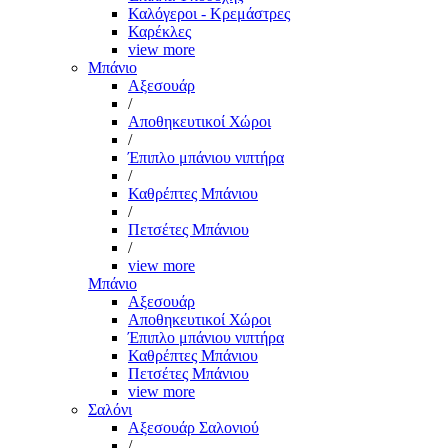
Καλόγεροι - Κρεμάστρες
Καρέκλες
view more
Μπάνιο
Αξεσουάρ
/
Αποθηκευτικοί Χώροι
/
Έπιπλο μπάνιου νιπτήρα
/
Καθρέπτες Μπάνιου
/
Πετσέτες Μπάνιου
/
view more
Μπάνιο
Αξεσουάρ
Αποθηκευτικοί Χώροι
Έπιπλο μπάνιου νιπτήρα
Καθρέπτες Μπάνιου
Πετσέτες Μπάνιου
view more
Σαλόνι
Αξεσουάρ Σαλονιού
/