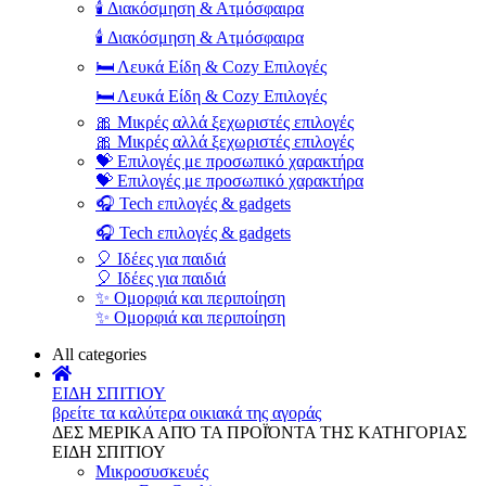
🕯️ Διακόσμηση & Ατμόσφαιρα
🕯️ Διακόσμηση & Ατμόσφαιρα
🛏️ Λευκά Είδη & Cozy Επιλογές
🛏️ Λευκά Είδη & Cozy Επιλογές
🎀 Μικρές αλλά ξεχωριστές επιλογές
🎀 Μικρές αλλά ξεχωριστές επιλογές
💝 Επιλογές με προσωπικό χαρακτήρα
💝 Επιλογές με προσωπικό χαρακτήρα
🎧 Tech επιλογές & gadgets
🎧 Tech επιλογές & gadgets
🎈 Ιδέες για παιδιά
🎈 Ιδέες για παιδιά
✨ Ομορφιά και περιποίηση
✨ Ομορφιά και περιποίηση
All categories
ΕΙΔΗ ΣΠΙΤΙΟΥ
βρείτε τα καλύτερα οικιακά της αγοράς
ΔΕΣ ΜΕΡΙΚΑ ΑΠΌ ΤΑ ΠΡΟΪΌΝΤΑ ΤΗΣ ΚΑΤΗΓΟΡΙΑΣ
ΕΙΔΗ ΣΠΙΤΙΟΥ
Μικροσυσκευές