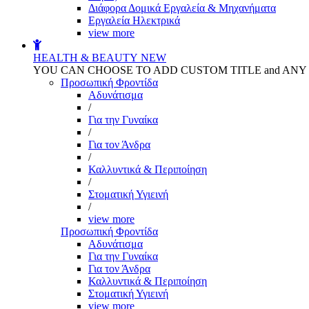
Διάφορα Δομικά Εργαλεία & Μηχανήματα
Εργαλεία Ηλεκτρικά
view more
HEALTH & BEAUTY
NEW
YOU CAN CHOOSE TO ADD CUSTOM TITLE and AN
Προσωπική Φροντίδα
Αδυνάτισμα
/
Για την Γυναίκα
/
Για τον Άνδρα
/
Καλλυντικά & Περιποίηση
/
Στοματική Υγιεινή
/
view more
Προσωπική Φροντίδα
Αδυνάτισμα
Για την Γυναίκα
Για τον Άνδρα
Καλλυντικά & Περιποίηση
Στοματική Υγιεινή
view more