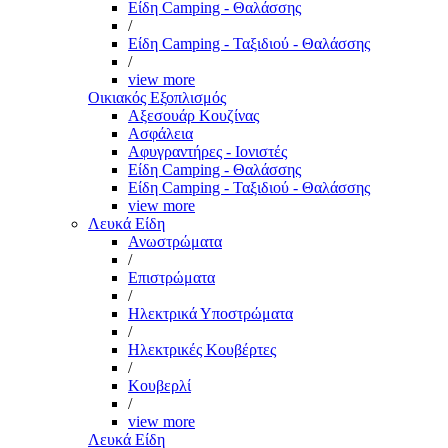
Είδη Camping - Θαλάσσης
/
Είδη Camping - Ταξιδιού - Θαλάσσης
/
view more
Οικιακός Εξοπλισμός
Αξεσουάρ Κουζίνας
Ασφάλεια
Αφυγραντήρες - Ιονιστές
Είδη Camping - Θαλάσσης
Είδη Camping - Ταξιδιού - Θαλάσσης
view more
Λευκά Είδη
Ανωστρώματα
/
Επιστρώματα
/
Ηλεκτρικά Υποστρώματα
/
Ηλεκτρικές Κουβέρτες
/
Κουβερλί
/
view more
Λευκά Είδη