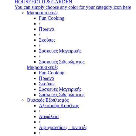
HOUSEHOLD & GARDEN
You can simply choose any color for your category icon here
Μικροσυσκευές
Fun Cooking
/
Πρωινό
/
Σκούπες
/
Συσκευές Μαγειρικής
/
Συσκευές Σιδερώματος
Μικροσυσκευές
Fun Cooking
Πρωινό
Σκούπες
Συσκευές Μαγειρικής
Συσκευές Σιδερώματος
Οικιακός Εξοπλισμός
Αξεσουάρ Κουζίνας
/
Ασφάλεια
/
Αφυγραντήρες - Ιονιστές
/