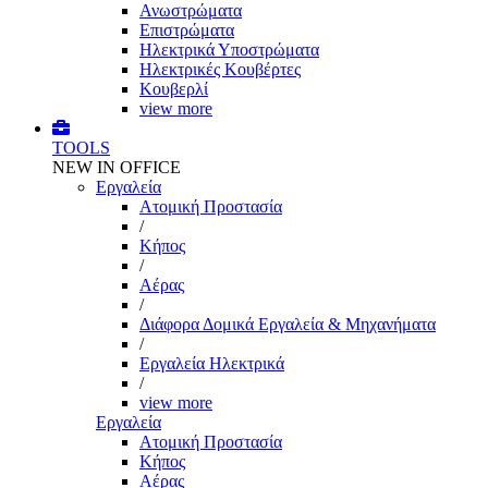
Ανωστρώματα
Επιστρώματα
Ηλεκτρικά Υποστρώματα
Ηλεκτρικές Κουβέρτες
Κουβερλί
view more
TOOLS
NEW IN OFFICE
Εργαλεία
Aτομική Προστασία
/
Kήπος
/
Αέρας
/
Διάφορα Δομικά Εργαλεία & Μηχανήματα
/
Εργαλεία Ηλεκτρικά
/
view more
Εργαλεία
Aτομική Προστασία
Kήπος
Αέρας