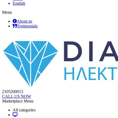
English
Menu
About us
Testimonials
2105200013
CALL US NOW
Marketplace Menu
All categories