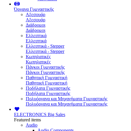
Όργανα Γυμναστικής
Αξεσουάρ
Αξεσουάρ
Διάδρομοι
Διάδρομοι
Ελλειπτικά
Ελλειπτικά
Ελλειπτικά - Stepper
Ελλειπτικά - Stepper
Κωπηλατικές
Κωπηλατικές
Πάγκοι Γυμναστικής
Πάγκοι Γυμναστικής
Παθητική Γυμναστική
Παθητική Γυμναστική
Ποδήλατα Γυμναστικής
Ποδήλατα Γυμναστικής
Πολυόργανα και Μηχανήματα Γυμναστικής
Πολυόργανα και Μηχανήματα Γυμναστικής
ELECTRONICS
Big Sales
Featured items
Audio
Audio Components