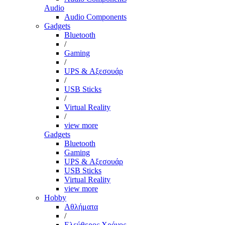
Audio
Audio Components
Gadgets
Bluetooth
/
Gaming
/
UPS & Αξεσουάρ
/
USB Sticks
/
Virtual Reality
/
view more
Gadgets
Bluetooth
Gaming
UPS & Αξεσουάρ
USB Sticks
Virtual Reality
view more
Hobby
Αθλήματα
/
Ελεύθερος Χρόνος