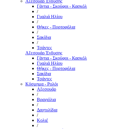
Αξεσουάρ Ένδυσης
Γάντια - Σκούφοι - Κασκόλ
/
Γυαλιά Ηλίου
/
Θήκες - Πορτοφόλια
/
Σακίδια
/
Τσάντες
Αξεσουάρ Ένδυσης
Γάντια - Σκούφοι - Κασκόλ
Γυαλιά Ηλίου
Θήκες - Πορτοφόλια
Σακίδια
Τσάντες
Κόσμημα - Ρολόι
Αξεσουάρ
/
Βραχιόλια
/
Δαχτυλίδια
/
Κολιέ
/