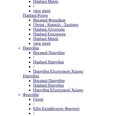
Παιδικά Μαγιό
/
view more
Παιδικά Ρούχα
Βρεφικά Φορμάκια
Γάντια - Κασκόλ - Σκούφοι
Παιδικά Αξεσουάρ
Παιδικά Εσώρουχα
Παιδικά Μαγιό
view more
Παιχνίδια
Βρεφικά Παιχνίδια
/
Παιδικά Παιχνίδια
/
Παιχνίδια Εξωτερικού Χώρου
Παιχνίδια
Βρεφικά Παιχνίδια
Παιδικά Παιχνίδια
Παιχνίδια Εξωτερικού Χώρου
Φροντίδα
Γιογιό
/
Είδη Εκπαίδευσης Φαγητού
/