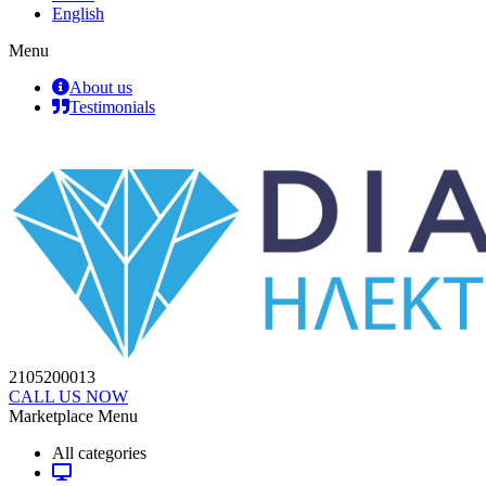
English
Menu
About us
Testimonials
2105200013
CALL US NOW
Marketplace Menu
All categories