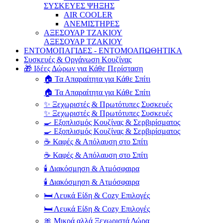
ΣΥΣΚΕΥΕΣ ΨΗΞΗΣ
AIR COOLER
ΑΝΕΜΙΣΤΗΡΕΣ
ΑΞΕΣΟΥΑΡ ΤΖΑΚΙΟΥ
ΑΞΕΣΟΥΑΡ ΤΖΑΚΙΟΥ
ΕΝΤΟΜΟΠΑΓΙΔΕΣ - ΕΝΤΟΜΟΑΠΩΘΗΤΙΚΑ
Συσκευές & Οργάνωση Κουζίνας
🎁 Ιδέες Δώρων για Κάθε Περίσταση
🏠 Τα Απαραίτητα για Κάθε Σπίτι
🏠 Τα Απαραίτητα για Κάθε Σπίτι
✨ Ξεχωριστές & Πρωτότυπες Συσκευές
✨ Ξεχωριστές & Πρωτότυπες Συσκευές
🍳 Εξοπλισμός Κουζίνας & Σερβιρίσματος
🍳 Εξοπλισμός Κουζίνας & Σερβιρίσματος
☕ Καφές & Απόλαυση στο Σπίτι
☕ Καφές & Απόλαυση στο Σπίτι
🕯️ Διακόσμηση & Ατμόσφαιρα
🕯️ Διακόσμηση & Ατμόσφαιρα
🛏️ Λευκά Είδη & Cozy Επιλογές
🛏️ Λευκά Είδη & Cozy Επιλογές
🎀 Μικρά αλλά Ξεχωριστά Δώρα