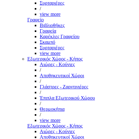
Συρταριέρες
/
view more
Γραφείο
Βιβλιοθήκες
Γραφεία
Καρέκλες Γραφείου
Σκαμπό
Συρταριέρες
view more
Εξωτερικός Χώρος - Κήπος
Αιώρες - Κούνιες
/
Αποθηκευτικοί Χώροι
/
Γλάστρες - Ζαρντινιέρες
/
Έπιπλα Εξωτερικού Χώρου
/
Θερμοκήπια
/
view more
Εξωτερικός Χώρος - Κήπος
Αιώρες - Κούνιες
Αποθηκευτικοί Χώροι