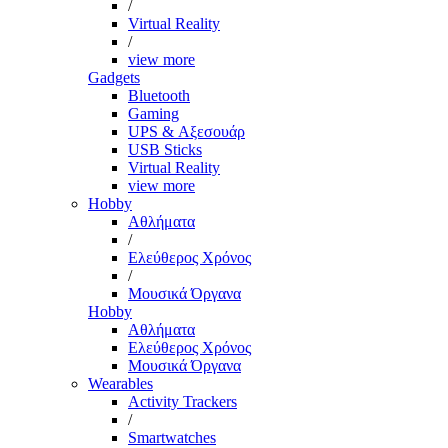
/
Virtual Reality
/
view more
Gadgets
Bluetooth
Gaming
UPS & Αξεσουάρ
USB Sticks
Virtual Reality
view more
Hobby
Αθλήματα
/
Ελεύθερος Χρόνος
/
Μουσικά Όργανα
Hobby
Αθλήματα
Ελεύθερος Χρόνος
Μουσικά Όργανα
Wearables
Activity Trackers
/
Smartwatches