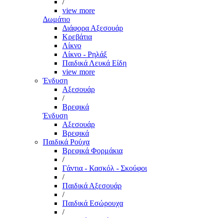
/
view more
Δωμάτιο
Διάφορα Αξεσουάρ
Κρεβάτια
Λίκνο
Λίκνο - Ρηλάξ
Παιδικά Λευκά Είδη
view more
Ένδυση
Αξεσουάρ
/
Βρεφικά
Ένδυση
Αξεσουάρ
Βρεφικά
Παιδικά Ρούχα
Βρεφικά Φορμάκια
/
Γάντια - Κασκόλ - Σκούφοι
/
Παιδικά Αξεσουάρ
/
Παιδικά Εσώρουχα
/