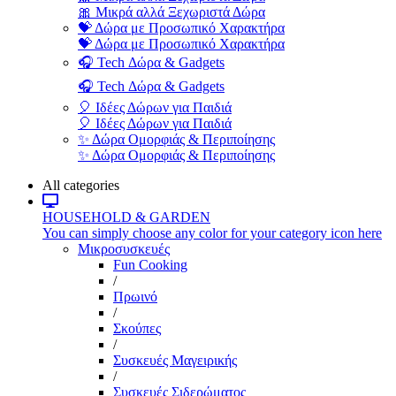
🎀 Μικρά αλλά Ξεχωριστά Δώρα
💝 Δώρα με Προσωπικό Χαρακτήρα
💝 Δώρα με Προσωπικό Χαρακτήρα
🎧 Tech Δώρα & Gadgets
🎧 Tech Δώρα & Gadgets
🎈 Ιδέες Δώρων για Παιδιά
🎈 Ιδέες Δώρων για Παιδιά
✨ Δώρα Ομορφιάς & Περιποίησης
✨ Δώρα Ομορφιάς & Περιποίησης
All categories
HOUSEHOLD & GARDEN
You can simply choose any color for your category icon here
Μικροσυσκευές
Fun Cooking
/
Πρωινό
/
Σκούπες
/
Συσκευές Μαγειρικής
/
Συσκευές Σιδερώματος