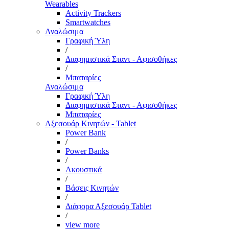
Wearables
Activity Trackers
Smartwatches
Αναλώσιμα
Γραφική Ύλη
/
Διαφημιστικά Σταντ - Αφισοθήκες
/
Μπαταρίες
Αναλώσιμα
Γραφική Ύλη
Διαφημιστικά Σταντ - Αφισοθήκες
Μπαταρίες
Αξεσουάρ Κινητών - Tablet
Power Bank
/
Power Banks
/
Ακουστικά
/
Βάσεις Κινητών
/
Διάφορα Αξεσουάρ Tablet
/
view more