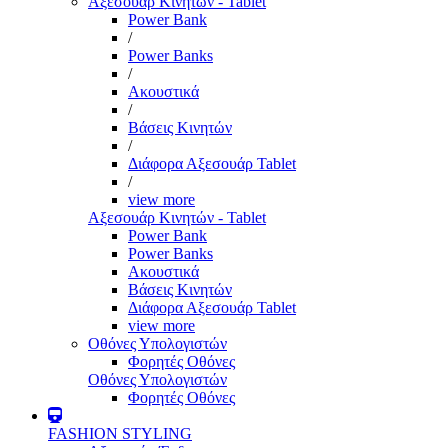
Αξεσουάρ Κινητών - Tablet
Power Bank
/
Power Banks
/
Ακουστικά
/
Βάσεις Κινητών
/
Διάφορα Αξεσουάρ Tablet
/
view more
Αξεσουάρ Κινητών - Tablet
Power Bank
Power Banks
Ακουστικά
Βάσεις Κινητών
Διάφορα Αξεσουάρ Tablet
view more
Οθόνες Υπολογιστών
Φορητές Οθόνες
Οθόνες Υπολογιστών
Φορητές Οθόνες
FASHION STYLING