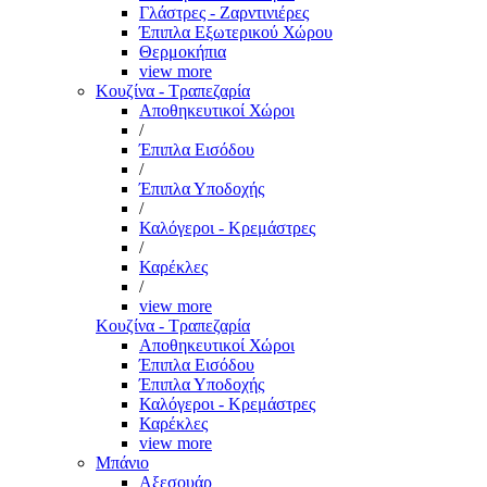
Γλάστρες - Ζαρντινιέρες
Έπιπλα Εξωτερικού Χώρου
Θερμοκήπια
view more
Κουζίνα - Τραπεζαρία
Αποθηκευτικοί Χώροι
/
Έπιπλα Εισόδου
/
Έπιπλα Υποδοχής
/
Καλόγεροι - Κρεμάστρες
/
Καρέκλες
/
view more
Κουζίνα - Τραπεζαρία
Αποθηκευτικοί Χώροι
Έπιπλα Εισόδου
Έπιπλα Υποδοχής
Καλόγεροι - Κρεμάστρες
Καρέκλες
view more
Μπάνιο
Αξεσουάρ