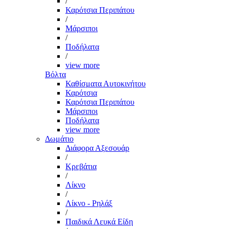
/
Καρότσια Περιπάτου
/
Μάρσιποι
/
Ποδήλατα
/
view more
Βόλτα
Καθίσματα Αυτοκινήτου
Καρότσια
Καρότσια Περιπάτου
Μάρσιποι
Ποδήλατα
view more
Δωμάτιο
Διάφορα Αξεσουάρ
/
Κρεβάτια
/
Λίκνο
/
Λίκνο - Ρηλάξ
/
Παιδικά Λευκά Είδη