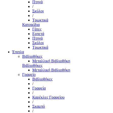
Πτηνά
/
Σκύλοι
/
Τρωκτικά
Κατοικίδια
Γάτες
Ερπετά
Πτηνά
Σκύλοι
Τρωκτικά
Έπιπλα
Βιβλιοθήκες
Μεταλλική Βιβλιοθήκη
Βιβλιοθήκες
Μεταλλική Βιβλιοθήκη
Γραφείο
Βιβλιοθήκες
/
Γραφεία
/
Καρέκλες Γραφείου
/
Σκαμπό
/