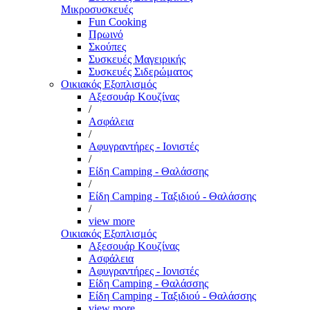
Μικροσυσκευές
Fun Cooking
Πρωινό
Σκούπες
Συσκευές Μαγειρικής
Συσκευές Σιδερώματος
Οικιακός Εξοπλισμός
Αξεσουάρ Κουζίνας
/
Ασφάλεια
/
Αφυγραντήρες - Ιονιστές
/
Είδη Camping - Θαλάσσης
/
Είδη Camping - Ταξιδιού - Θαλάσσης
/
view more
Οικιακός Εξοπλισμός
Αξεσουάρ Κουζίνας
Ασφάλεια
Αφυγραντήρες - Ιονιστές
Είδη Camping - Θαλάσσης
Είδη Camping - Ταξιδιού - Θαλάσσης
view more