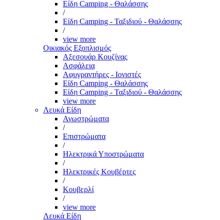
Είδη Camping - Θαλάσσης
/
Είδη Camping - Ταξιδιού - Θαλάσσης
/
view more
Οικιακός Εξοπλισμός
Αξεσουάρ Κουζίνας
Ασφάλεια
Αφυγραντήρες - Ιονιστές
Είδη Camping - Θαλάσσης
Είδη Camping - Ταξιδιού - Θαλάσσης
view more
Λευκά Είδη
Ανωστρώματα
/
Επιστρώματα
/
Ηλεκτρικά Υποστρώματα
/
Ηλεκτρικές Κουβέρτες
/
Κουβερλί
/
view more
Λευκά Είδη