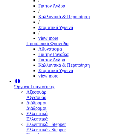
/
Για τον Άνδρα
/
Καλλυντικά & Περιποίηση
/
Στοματική Υγιεινή
/
view more
Προσωπική Φροντίδα
Αδυνάτισμα
Για την Γυναίκα
Για τον Άνδρα
Καλλυντικά & Περιποίηση
Στοματική Υγιεινή
view more
Όργανα Γυμναστικής
Αξεσουάρ
Αξεσουάρ
Διάδρομοι
Διάδρομοι
Ελλειπτικά
Ελλειπτικά
Ελλειπτικά - Stepper
Ελλειπτικά - Stepper