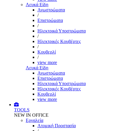
Λευκά Είδη
Ανωστρώματα
/
Επιστρώματα
/
Ηλεκτρικά Υποστρώματα
/
Ηλεκτρικές Κουβέρτες
/
Κουβερλί
/
view more
Λευκά Είδη
Ανωστρώματα
Επιστρώματα
Ηλεκτρικά Υποστρώματα
Ηλεκτρικές Κουβέρτες
Κουβερλί
view more
TOOLS
NEW IN OFFICE
Εργαλεία
Aτομική Προστασία
/