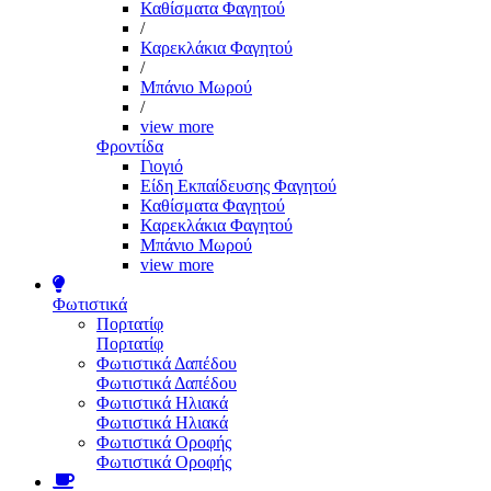
Καθίσματα Φαγητού
/
Καρεκλάκια Φαγητού
/
Μπάνιο Μωρού
/
view more
Φροντίδα
Γιογιό
Είδη Εκπαίδευσης Φαγητού
Καθίσματα Φαγητού
Καρεκλάκια Φαγητού
Μπάνιο Μωρού
view more
Φωτιστικά
Πορτατίφ
Πορτατίφ
Φωτιστικά Δαπέδου
Φωτιστικά Δαπέδου
Φωτιστικά Ηλιακά
Φωτιστικά Ηλιακά
Φωτιστικά Οροφής
Φωτιστικά Οροφής