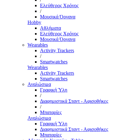
Ελεύθερος Χρόνος
/
Μουσικά Όργανα
Hobby
Αθλήματα
Ελεύθερος Χρόνος
Μουσικά Όργανα
Wearables
Activity Trackers
/
Smartwatches
Wearables
Activity Trackers
Smartwatches
Αναλώσιμα
Γραφική Ύλη
/
Διαφημιστικά Σταντ - Αφισοθήκες
/
Μπαταρίες
Αναλώσιμα
Γραφική Ύλη
Διαφημιστικά Σταντ - Αφισοθήκες
Μπαταρίες