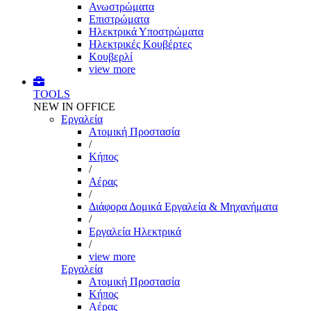
Ανωστρώματα
Επιστρώματα
Ηλεκτρικά Υποστρώματα
Ηλεκτρικές Κουβέρτες
Κουβερλί
view more
TOOLS
NEW IN OFFICE
Εργαλεία
Aτομική Προστασία
/
Kήπος
/
Αέρας
/
Διάφορα Δομικά Εργαλεία & Μηχανήματα
/
Εργαλεία Ηλεκτρικά
/
view more
Εργαλεία
Aτομική Προστασία
Kήπος
Αέρας