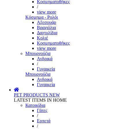
Κοσμηματοθήκες
/
view more
Κόσμημα - Ρολόι
Αξεσουάρ
Βραχιόλια
Δαχτυλίδια
Κολιέ
Κοσμηματοθήκες
view more
Μπουρνούζια
Ανδρικά
/
Γυναικεία
Μπουρνούζια
Ανδρικά
Γυναικεία
PET PRODUCTS
NEW
LATEST ITEMS IN HOME
Κατοικίδια
Γάτες
/
Ερπετά
/