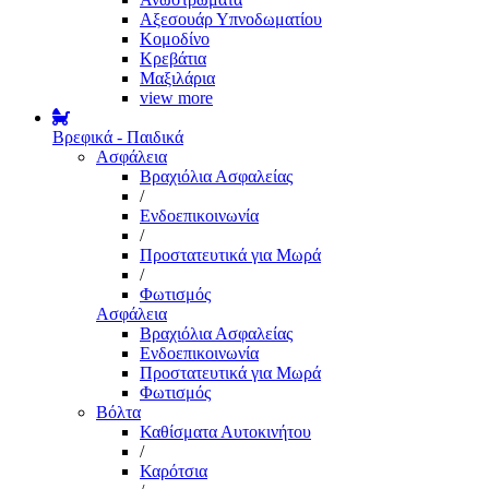
Αξεσουάρ Υπνοδωματίου
Κομοδίνο
Κρεβάτια
Μαξιλάρια
view more
Βρεφικά - Παιδικά
Ασφάλεια
Βραχιόλια Ασφαλείας
/
Ενδοεπικοινωνία
/
Προστατευτικά για Μωρά
/
Φωτισμός
Ασφάλεια
Βραχιόλια Ασφαλείας
Ενδοεπικοινωνία
Προστατευτικά για Μωρά
Φωτισμός
Βόλτα
Καθίσματα Αυτοκινήτου
/
Καρότσια