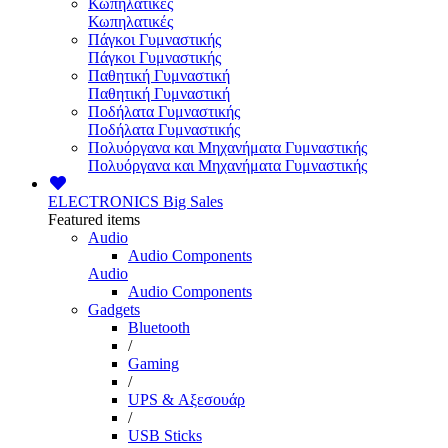
Κωπηλατικές
Κωπηλατικές
Πάγκοι Γυμναστικής
Πάγκοι Γυμναστικής
Παθητική Γυμναστική
Παθητική Γυμναστική
Ποδήλατα Γυμναστικής
Ποδήλατα Γυμναστικής
Πολυόργανα και Μηχανήματα Γυμναστικής
Πολυόργανα και Μηχανήματα Γυμναστικής
ELECTRONICS
Big Sales
Featured items
Audio
Audio Components
Audio
Audio Components
Gadgets
Bluetooth
/
Gaming
/
UPS & Αξεσουάρ
/
USB Sticks