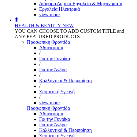
Διάφορα Δομικά Εργαλεία & Μηχανήματα
Εργαλεία Ηλεκτρικά
view more
HEALTH & BEAUTY
NEW
YOU CAN CHOOSE TO ADD CUSTOM TITLE and
ANY FEATURED PRODUCTS
Προσωπική Φροντίδα
Αδυνάτισμα
/
Για την Γυναίκα
/
Για τον Άνδρα
/
Καλλυντικά & Περιποίηση
/
Στοματική Υγιεινή
/
view more
Προσωπική Φροντίδα
Αδυνάτισμα
Για την Γυναίκα
Για τον Άνδρα
Καλλυντικά & Περιποίηση
Στοματική Υγιεινή