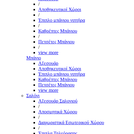
/
Αποθηκευτικοί Χώροι
/
Έπιπλο μπάνιου νιπτήρα
/
Καθρέπτες Μπάνιου
/
Πετσέτες Μπάνιου
/
view more
Μπάνιο
Αξεσουάρ
Αποθηκευτικοί Χώροι
Έπιπλο μπάνιου νιπτήρα
Καθρέπτες Μπάνιου
Πετσέτες Μπάνιου
view more
Σαλόνι
Αξεσουάρ Σαλονιού
/
Αποσμητικά Χώρου
/
Διαχωριστικά Εσωτερικού Χώρου
/
Έπιπλα Τηλεόρασης