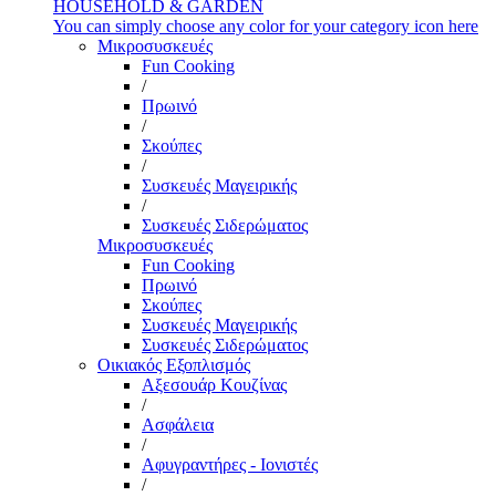
HOUSEHOLD & GARDEN
You can simply choose any color for your category icon here
Μικροσυσκευές
Fun Cooking
/
Πρωινό
/
Σκούπες
/
Συσκευές Μαγειρικής
/
Συσκευές Σιδερώματος
Μικροσυσκευές
Fun Cooking
Πρωινό
Σκούπες
Συσκευές Μαγειρικής
Συσκευές Σιδερώματος
Οικιακός Εξοπλισμός
Αξεσουάρ Κουζίνας
/
Ασφάλεια
/
Αφυγραντήρες - Ιονιστές
/