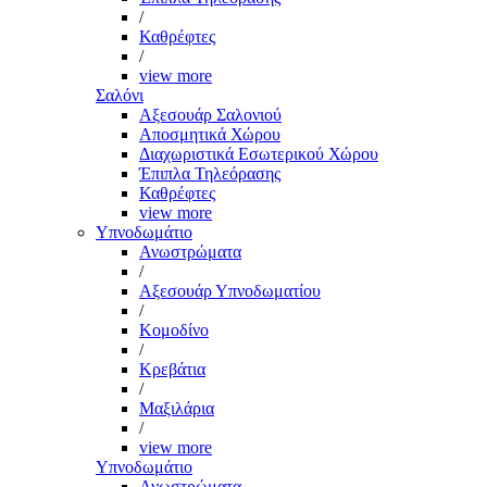
/
Καθρέφτες
/
view more
Σαλόνι
Αξεσουάρ Σαλονιού
Αποσμητικά Χώρου
Διαχωριστικά Εσωτερικού Χώρου
Έπιπλα Τηλεόρασης
Καθρέφτες
view more
Υπνοδωμάτιο
Ανωστρώματα
/
Αξεσουάρ Υπνοδωματίου
/
Κομοδίνο
/
Κρεβάτια
/
Μαξιλάρια
/
view more
Υπνοδωμάτιο
Ανωστρώματα