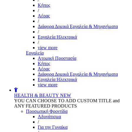
Kήπος
/
Αέρας
/
Διάφορα Δομικά Εργαλεία & Μηχανήματα
/
Εργαλεία Ηλεκτρικά
/
view more
Εργαλεία
Aτομική Προστασία
Kήπος
Αέρας
Διάφορα Δομικά Εργαλεία & Μηχανήματα
Εργαλεία Ηλεκτρικά
view more
HEALTH & BEAUTY
NEW
YOU CAN CHOOSE TO ADD CUSTOM TITLE and
ANY FEATURED PRODUCTS
Προσωπική Φροντίδα
Αδυνάτισμα
/
Για την Γυναίκα