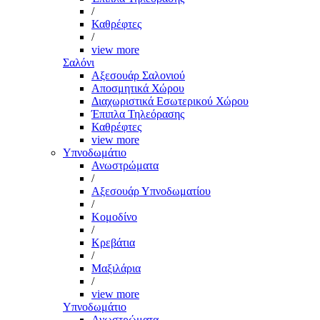
/
Καθρέφτες
/
view more
Σαλόνι
Αξεσουάρ Σαλονιού
Αποσμητικά Χώρου
Διαχωριστικά Εσωτερικού Χώρου
Έπιπλα Τηλεόρασης
Καθρέφτες
view more
Υπνοδωμάτιο
Ανωστρώματα
/
Αξεσουάρ Υπνοδωματίου
/
Κομοδίνο
/
Κρεβάτια
/
Μαξιλάρια
/
view more
Υπνοδωμάτιο
Ανωστρώματα