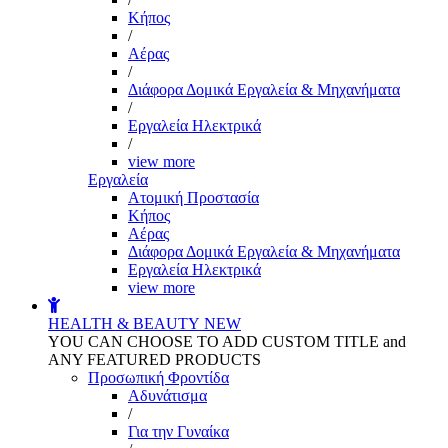
Kήπος
/
Αέρας
/
Διάφορα Δομικά Εργαλεία & Μηχανήματα
/
Εργαλεία Ηλεκτρικά
/
view more
Εργαλεία
Aτομική Προστασία
Kήπος
Αέρας
Διάφορα Δομικά Εργαλεία & Μηχανήματα
Εργαλεία Ηλεκτρικά
view more
HEALTH & BEAUTY
NEW
YOU CAN CHOOSE TO ADD CUSTOM TITLE and
ANY FEATURED PRODUCTS
Προσωπική Φροντίδα
Αδυνάτισμα
/
Για την Γυναίκα