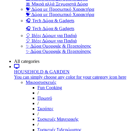
🎀 Μικρά αλλά Ξεχωριστά Δώρα
💝 Δώρα με Προσωπικό Χαρακτήρα
💝 Δώρα με Προσωπικό Χαρακτήρα
🎧 Tech Δώρα & Gadgets
🎧 Tech Δώρα & Gadgets
🎈 Ιδέες Δώρων για Παιδιά
🎈 Ιδέες Δώρων για Παιδιά
✨ Δώρα Ομορφιάς & Περιποίησης
✨ Δώρα Ομορφιάς & Περιποίησης
All categories
HOUSEHOLD & GARDEN
You can simply choose any color for your category icon here
Μικροσυσκευές
Fun Cooking
/
Πρωινό
/
Σκούπες
/
Συσκευές Μαγειρικής
/
Συσκευές Σιδερώματος