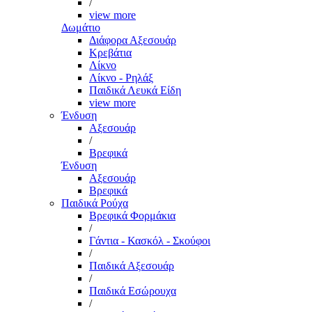
/
view more
Δωμάτιο
Διάφορα Αξεσουάρ
Κρεβάτια
Λίκνο
Λίκνο - Ρηλάξ
Παιδικά Λευκά Είδη
view more
Ένδυση
Αξεσουάρ
/
Βρεφικά
Ένδυση
Αξεσουάρ
Βρεφικά
Παιδικά Ρούχα
Βρεφικά Φορμάκια
/
Γάντια - Κασκόλ - Σκούφοι
/
Παιδικά Αξεσουάρ
/
Παιδικά Εσώρουχα
/