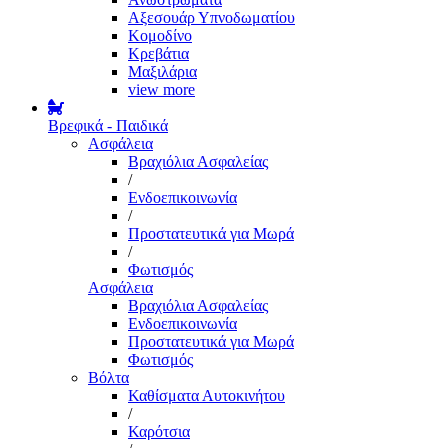
Αξεσουάρ Υπνοδωματίου
Κομοδίνο
Κρεβάτια
Μαξιλάρια
view more
Βρεφικά - Παιδικά
Ασφάλεια
Βραχιόλια Ασφαλείας
/
Ενδοεπικοινωνία
/
Προστατευτικά για Μωρά
/
Φωτισμός
Ασφάλεια
Βραχιόλια Ασφαλείας
Ενδοεπικοινωνία
Προστατευτικά για Μωρά
Φωτισμός
Βόλτα
Καθίσματα Αυτοκινήτου
/
Καρότσια