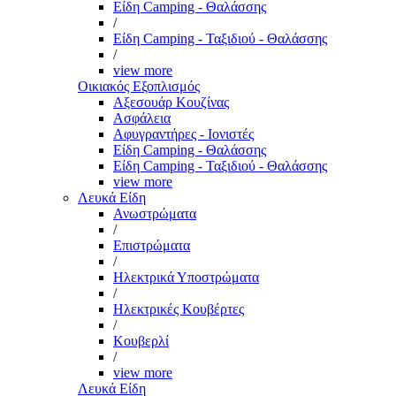
Είδη Camping - Θαλάσσης
/
Είδη Camping - Ταξιδιού - Θαλάσσης
/
view more
Οικιακός Εξοπλισμός
Αξεσουάρ Κουζίνας
Ασφάλεια
Αφυγραντήρες - Ιονιστές
Είδη Camping - Θαλάσσης
Είδη Camping - Ταξιδιού - Θαλάσσης
view more
Λευκά Είδη
Ανωστρώματα
/
Επιστρώματα
/
Ηλεκτρικά Υποστρώματα
/
Ηλεκτρικές Κουβέρτες
/
Κουβερλί
/
view more
Λευκά Είδη