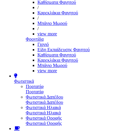
Καθίσματα Φαγητού
/
Καρεκλάκια Φαγητού
/
Μπάνιο Μωρού
/
view more
Φροντίδα
Γιογιό
Είδη Εκπαίδευσης Φαγητού
Καθίσματα Φαγητού
Καρεκλάκια Φαγητού
Μπάνιο Μωρού
view more
Φωτιστικά
Πορτατίφ
Πορτατίφ
Φωτιστικά Δαπέδου
Φωτιστικά Δαπέδου
Φωτιστικά Ηλιακά
Φωτιστικά Ηλιακά
Φωτιστικά Οροφής
Φωτιστικά Οροφής