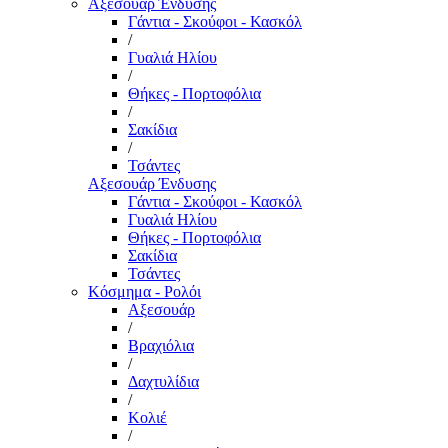
Αξεσουάρ Ένδυσης
Γάντια - Σκούφοι - Κασκόλ
/
Γυαλιά Ηλίου
/
Θήκες - Πορτοφόλια
/
Σακίδια
/
Τσάντες
Αξεσουάρ Ένδυσης
Γάντια - Σκούφοι - Κασκόλ
Γυαλιά Ηλίου
Θήκες - Πορτοφόλια
Σακίδια
Τσάντες
Κόσμημα - Ρολόι
Αξεσουάρ
/
Βραχιόλια
/
Δαχτυλίδια
/
Κολιέ
/