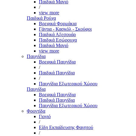
Παιδικά Μαγιό
/
view more
Παιδικά Ρούχα
Βρεφικά Φορμάκια
Γάντια - Κασκόλ - Σκούφοι
Παιδικά Αξεσουάρ
Παιδικά Εσώρουχα
Παιδικά Μαγιό
view more
Παιχνίδια
Βρεφικά Παιχνίδια
/
Παιδικά Παιχνίδια
/
Παιχνίδια Εξωτερικού Χώρου
Παιχνίδια
Βρεφικά Παιχνίδια
Παιδικά Παιχνίδια
Παιχνίδια Εξωτερικού Χώρου
Φροντίδα
Γιογιό
/
Είδη Εκπαίδευσης Φαγητού
/