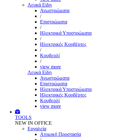
Λευκά Είδη
Ανωστρώματα
/
Επιστρώματα
/
Ηλεκτρικά Υποστρώματα
/
Ηλεκτρικές Κουβέρτες
/
Κουβερλί
/
view more
Λευκά Είδη
Ανωστρώματα
Επιστρώματα
Ηλεκτρικά Υποστρώματα
Ηλεκτρικές Κουβέρτες
Κουβερλί
view more
TOOLS
NEW IN OFFICE
Εργαλεία
Aτομική Προστασία
/