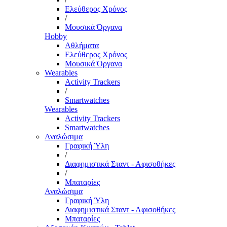
Ελεύθερος Χρόνος
/
Μουσικά Όργανα
Hobby
Αθλήματα
Ελεύθερος Χρόνος
Μουσικά Όργανα
Wearables
Activity Trackers
/
Smartwatches
Wearables
Activity Trackers
Smartwatches
Αναλώσιμα
Γραφική Ύλη
/
Διαφημιστικά Σταντ - Αφισοθήκες
/
Μπαταρίες
Αναλώσιμα
Γραφική Ύλη
Διαφημιστικά Σταντ - Αφισοθήκες
Μπαταρίες