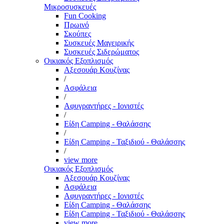
Μικροσυσκευές
Fun Cooking
Πρωινό
Σκούπες
Συσκευές Μαγειρικής
Συσκευές Σιδερώματος
Οικιακός Εξοπλισμός
Αξεσουάρ Κουζίνας
/
Ασφάλεια
/
Αφυγραντήρες - Ιονιστές
/
Είδη Camping - Θαλάσσης
/
Είδη Camping - Ταξιδιού - Θαλάσσης
/
view more
Οικιακός Εξοπλισμός
Αξεσουάρ Κουζίνας
Ασφάλεια
Αφυγραντήρες - Ιονιστές
Είδη Camping - Θαλάσσης
Είδη Camping - Ταξιδιού - Θαλάσσης
view more