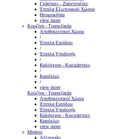
Γλάστρες - Ζαρντινιέρες
Έπιπλα Εξωτερικού Χώρου
Θερμοκήπια
view more
Κουζίνα - Τραπεζαρία
Αποθηκευτικοί Χώροι
/
Έπιπλα Εισόδου
/
Έπιπλα Υποδοχής
/
Καλόγεροι - Κρεμάστρες
/
Καρέκλες
/
view more
Κουζίνα - Τραπεζαρία
Αποθηκευτικοί Χώροι
Έπιπλα Εισόδου
Έπιπλα Υποδοχής
Καλόγεροι - Κρεμάστρες
Καρέκλες
view more
Μπάνιο
Αξεσουάρ