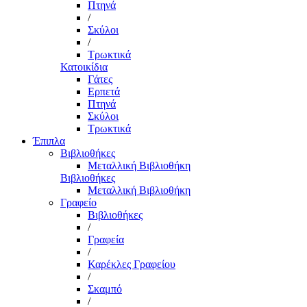
Πτηνά
/
Σκύλοι
/
Τρωκτικά
Κατοικίδια
Γάτες
Ερπετά
Πτηνά
Σκύλοι
Τρωκτικά
Έπιπλα
Βιβλιοθήκες
Μεταλλική Βιβλιοθήκη
Βιβλιοθήκες
Μεταλλική Βιβλιοθήκη
Γραφείο
Βιβλιοθήκες
/
Γραφεία
/
Καρέκλες Γραφείου
/
Σκαμπό
/