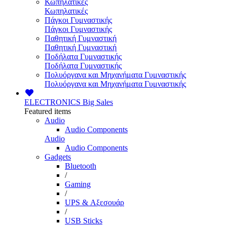
Κωπηλατικές
Κωπηλατικές
Πάγκοι Γυμναστικής
Πάγκοι Γυμναστικής
Παθητική Γυμναστική
Παθητική Γυμναστική
Ποδήλατα Γυμναστικής
Ποδήλατα Γυμναστικής
Πολυόργανα και Μηχανήματα Γυμναστικής
Πολυόργανα και Μηχανήματα Γυμναστικής
ELECTRONICS
Big Sales
Featured items
Audio
Audio Components
Audio
Audio Components
Gadgets
Bluetooth
/
Gaming
/
UPS & Αξεσουάρ
/
USB Sticks