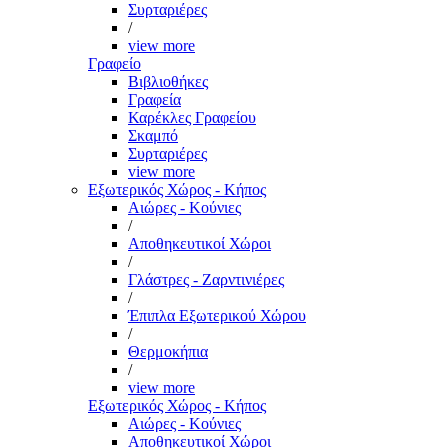
Συρταριέρες
/
view more
Γραφείο
Βιβλιοθήκες
Γραφεία
Καρέκλες Γραφείου
Σκαμπό
Συρταριέρες
view more
Εξωτερικός Χώρος - Κήπος
Αιώρες - Κούνιες
/
Αποθηκευτικοί Χώροι
/
Γλάστρες - Ζαρντινιέρες
/
Έπιπλα Εξωτερικού Χώρου
/
Θερμοκήπια
/
view more
Εξωτερικός Χώρος - Κήπος
Αιώρες - Κούνιες
Αποθηκευτικοί Χώροι