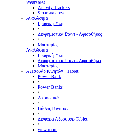
Wearables
Activity Trackers
Smartwatches
Αναλώσιμα
Γραφική Ύλη
/
Διαφημιστικά Σταντ - Αφισοθήκες
/
Μπαταρίες
Αναλώσιμα
Γραφική Ύλη
Διαφημιστικά Σταντ - Αφισοθήκες
Μπαταρίες
Αξεσουάρ Κινητών - Tablet
Power Bank
/
Power Banks
/
Ακουστικά
/
Βάσεις Κινητών
/
Διάφορα Αξεσουάρ Tablet
/
view more