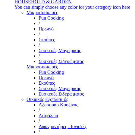
HOUSEHOLD & GARDEN
You can simply choose any color for your category icon here
Μικροσυσκευές
Fun Cooking
/
Πρωινό
/
Σκούπες
/
Συσκευές Μαγειρικής
/
Συσκευές Σιδερώματος
Μικροσυσκευές
Fun Cooking
Πρωινό
Σκούπες
Συσκευές Μαγειρικής
Συσκευές Σιδερώματος
Οικιακός Εξοπλισμός
Αξεσουάρ Κουζίνας
/
Ασφάλεια
/
Αφυγραντήρες - Ιονιστές
/