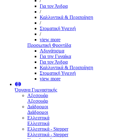
/
Για τον Άνδρα
/
Καλλυντικά & Περιποίηση
/
Στοματική Υγιεινή
/
view more
Προσωπική Φροντίδα
Αδυνάτισμα
Για την Γυναίκα
Για τον Άνδρα
Καλλυντικά & Περιποίηση
Στοματική Υγιεινή
view more
Όργανα Γυμναστικής
Αξεσουάρ
Αξεσουάρ
Διάδρομοι
Διάδρομοι
Ελλειπτικά
Ελλειπτικά
Ελλειπτικά - Stepper
Ελλειπτικά - Stepper