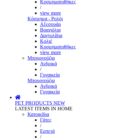
Κοσμηματοθήκες
/
view more
Κόσμημα - Ρολόι
Αξεσουάρ
Βραχιόλια
Δαχτυλίδια
Κολιέ
Κοσμηματοθήκες
view more
Μπουρνούζια
Ανδρικά
/
Γυναικεία
Μπουρνούζια
Ανδρικά
Γυναικεία
PET PRODUCTS
NEW
LATEST ITEMS IN HOME
Κατοικίδια
Γάτες
/
Ερπετά
/