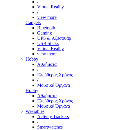
/
Virtual Reality
/
view more
Gadgets
Bluetooth
Gaming
UPS & Αξεσουάρ
USB Sticks
Virtual Reality
view more
Hobby
Αθλήματα
/
Ελεύθερος Χρόνος
/
Μουσικά Όργανα
Hobby
Αθλήματα
Ελεύθερος Χρόνος
Μουσικά Όργανα
Wearables
Activity Trackers
/
Smartwatches