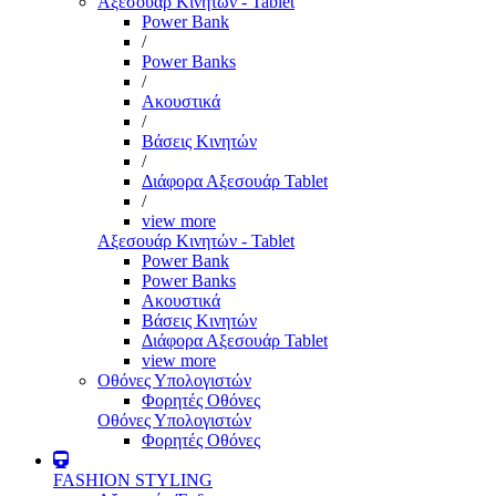
Αξεσουάρ Κινητών - Tablet
Power Bank
/
Power Banks
/
Ακουστικά
/
Βάσεις Κινητών
/
Διάφορα Αξεσουάρ Tablet
/
view more
Αξεσουάρ Κινητών - Tablet
Power Bank
Power Banks
Ακουστικά
Βάσεις Κινητών
Διάφορα Αξεσουάρ Tablet
view more
Οθόνες Υπολογιστών
Φορητές Οθόνες
Οθόνες Υπολογιστών
Φορητές Οθόνες
FASHION STYLING