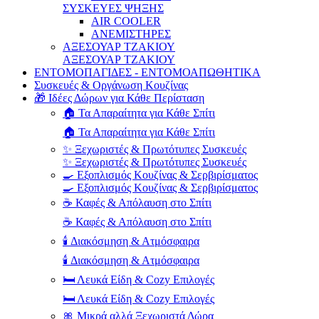
ΣΥΣΚΕΥΕΣ ΨΗΞΗΣ
AIR COOLER
ΑΝΕΜΙΣΤΗΡΕΣ
ΑΞΕΣΟΥΑΡ ΤΖΑΚΙΟΥ
ΑΞΕΣΟΥΑΡ ΤΖΑΚΙΟΥ
ΕΝΤΟΜΟΠΑΓΙΔΕΣ - ΕΝΤΟΜΟΑΠΩΘΗΤΙΚΑ
Συσκευές & Οργάνωση Κουζίνας
🎁 Ιδέες Δώρων για Κάθε Περίσταση
🏠 Τα Απαραίτητα για Κάθε Σπίτι
🏠 Τα Απαραίτητα για Κάθε Σπίτι
✨ Ξεχωριστές & Πρωτότυπες Συσκευές
✨ Ξεχωριστές & Πρωτότυπες Συσκευές
🍳 Εξοπλισμός Κουζίνας & Σερβιρίσματος
🍳 Εξοπλισμός Κουζίνας & Σερβιρίσματος
☕ Καφές & Απόλαυση στο Σπίτι
☕ Καφές & Απόλαυση στο Σπίτι
🕯️ Διακόσμηση & Ατμόσφαιρα
🕯️ Διακόσμηση & Ατμόσφαιρα
🛏️ Λευκά Είδη & Cozy Επιλογές
🛏️ Λευκά Είδη & Cozy Επιλογές
🎀 Μικρά αλλά Ξεχωριστά Δώρα