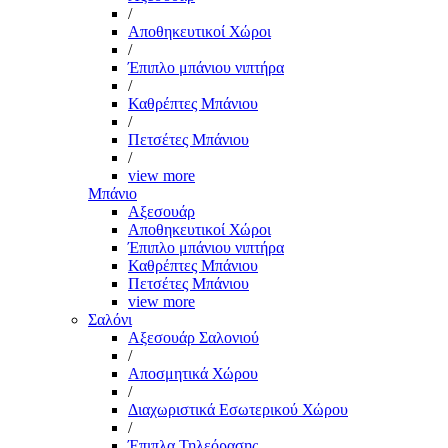
/
Αποθηκευτικοί Χώροι
/
Έπιπλο μπάνιου νιπτήρα
/
Καθρέπτες Μπάνιου
/
Πετσέτες Μπάνιου
/
view more
Μπάνιο
Αξεσουάρ
Αποθηκευτικοί Χώροι
Έπιπλο μπάνιου νιπτήρα
Καθρέπτες Μπάνιου
Πετσέτες Μπάνιου
view more
Σαλόνι
Αξεσουάρ Σαλονιού
/
Αποσμητικά Χώρου
/
Διαχωριστικά Εσωτερικού Χώρου
/
Έπιπλα Τηλεόρασης