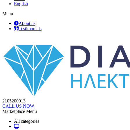
English
Menu
About us
Testimonials
2105200013
CALL US NOW
Marketplace Menu
All categories