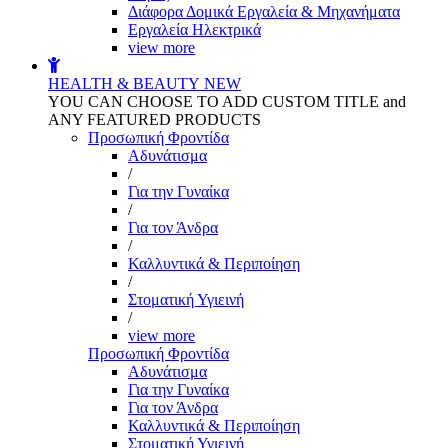
Διάφορα Δομικά Εργαλεία & Μηχανήματα
Εργαλεία Ηλεκτρικά
view more
HEALTH & BEAUTY
NEW
YOU CAN CHOOSE TO ADD CUSTOM TITLE and
ANY FEATURED PRODUCTS
Προσωπική Φροντίδα
Αδυνάτισμα
/
Για την Γυναίκα
/
Για τον Άνδρα
/
Καλλυντικά & Περιποίηση
/
Στοματική Υγιεινή
/
view more
Προσωπική Φροντίδα
Αδυνάτισμα
Για την Γυναίκα
Για τον Άνδρα
Καλλυντικά & Περιποίηση
Στοματική Υγιεινή