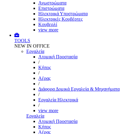
Ανωστρώματα
Επιστρώματα
Ηλεκτρικά Υποστρώματα
Ηλεκτρικές Κουβέρτες
Κουβερλί
view more
TOOLS
NEW IN OFFICE
Εργαλεία
Aτομική Προστασία
/
Kήπος
/
Αέρας
/
Διάφορα Δομικά Εργαλεία & Μηχανήματα
/
Εργαλεία Ηλεκτρικά
/
view more
Εργαλεία
Aτομική Προστασία
Kήπος
Αέρας