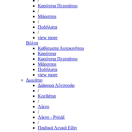
/
Καρότσια Περιπάτου
/
Μάρσιποι
/
Ποδήλατα
/
view more
Βόλτα
Καθίσματα Αυτοκινήτου
Καρότσια
Καρότσια Περιπάτου
Μάρσιποι
Ποδήλατα
view more
Δωμάτιο
Διάφορα Αξεσουάρ
/
Κρεβάτια
/
Λίκνο
/
Λίκνο - Ρηλάξ
/
Παιδικά Λευκά Είδη