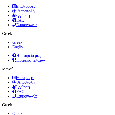
Επιστροφές
Αποστολή
Εγγύηση
FAQ
Επικοινωνία
Greek
Greek
English
Η εταιρεία μας
Κριτικές πελατών
Μενού
Επιστροφές
Αποστολή
Εγγύηση
FAQ
Επικοινωνία
Greek
Greek