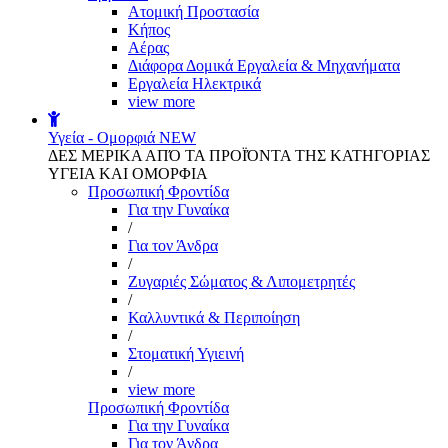
Aτομική Προστασία
Kήπος
Αέρας
Διάφορα Δομικά Εργαλεία & Μηχανήματα
Εργαλεία Ηλεκτρικά
view more
Υγεία - Ομορφιά
NEW
ΔΕΣ ΜΕΡΙΚΑ ΑΠΌ ΤΑ ΠΡΟΪΌΝΤΑ ΤΗΣ ΚΑΤΗΓΟΡΙΑΣ
ΥΓΕΙΑ ΚΑΙ ΟΜΟΡΦΙΑ
Προσωπική Φροντίδα
Για την Γυναίκα
/
Για τον Άνδρα
/
Ζυγαριές Σώματος & Λιπομετρητές
/
Καλλυντικά & Περιποίηση
/
Στοματική Υγιεινή
/
view more
Προσωπική Φροντίδα
Για την Γυναίκα
Για τον Άνδρα