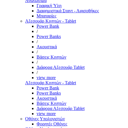
Αναλώσιμα
Γραφική Ύλη
Διαφημιστικά Σταντ - Αφισοθήκες
Μπαταρίες
Αξεσουάρ Κινητών - Tablet
Power Bank
/
Power Banks
/
Ακουστικά
/
Βάσεις Κινητών
/
Διάφορα Αξεσουάρ Tablet
/
view more
Αξεσουάρ Κινητών - Tablet
Power Bank
Power Banks
Ακουστικά
Βάσεις Κινητών
Διάφορα Αξεσουάρ Tablet
view more
Οθόνες Υπολογιστών
Φορητές Οθόνες