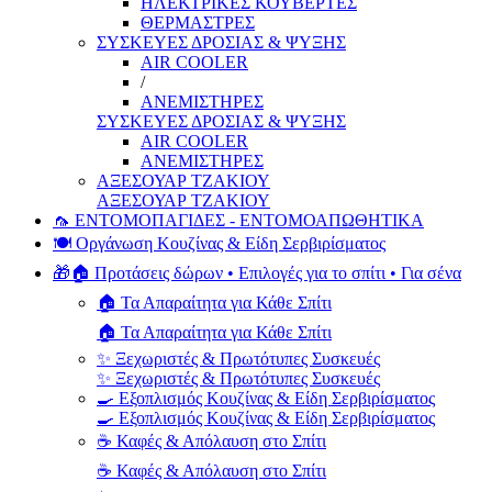
ΗΛΕΚΤΡΙΚΕΣ ΚΟΥΒΕΡΤΕΣ
ΘΕΡΜΑΣΤΡΕΣ
ΣΥΣΚΕΥΕΣ ΔΡΟΣΙΑΣ & ΨΥΞΗΣ
AIR COOLER
/
ΑΝΕΜΙΣΤΗΡΕΣ
ΣΥΣΚΕΥΕΣ ΔΡΟΣΙΑΣ & ΨΥΞΗΣ
AIR COOLER
ΑΝΕΜΙΣΤΗΡΕΣ
ΑΞΕΣΟΥΑΡ ΤΖΑΚΙΟΥ
ΑΞΕΣΟΥΑΡ ΤΖΑΚΙΟΥ
🦟 ΕΝΤΟΜΟΠΑΓΙΔΕΣ - ΕΝΤΟΜΟΑΠΩΘΗΤΙΚΑ
🍽️ Οργάνωση Κουζίνας & Είδη Σερβιρίσματος
🎁🏠 Προτάσεις δώρων • Επιλογές για το σπίτι • Για σένα
🏠 Τα Απαραίτητα για Κάθε Σπίτι
🏠 Τα Απαραίτητα για Κάθε Σπίτι
✨ Ξεχωριστές & Πρωτότυπες Συσκευές
✨ Ξεχωριστές & Πρωτότυπες Συσκευές
🍳 Εξοπλισμός Κουζίνας & Είδη Σερβιρίσματος
🍳 Εξοπλισμός Κουζίνας & Είδη Σερβιρίσματος
☕ Καφές & Απόλαυση στο Σπίτι
☕ Καφές & Απόλαυση στο Σπίτι