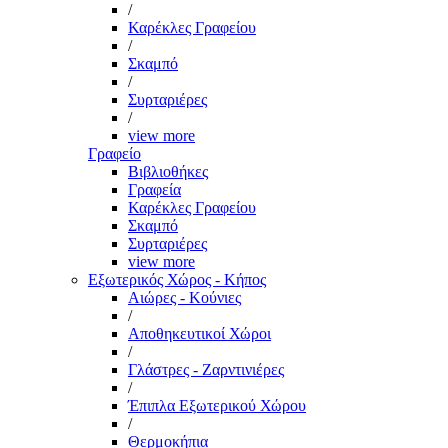
/
Καρέκλες Γραφείου
/
Σκαμπό
/
Συρταριέρες
/
view more
Γραφείο
Βιβλιοθήκες
Γραφεία
Καρέκλες Γραφείου
Σκαμπό
Συρταριέρες
view more
Εξωτερικός Χώρος - Κήπος
Αιώρες - Κούνιες
/
Αποθηκευτικοί Χώροι
/
Γλάστρες - Ζαρντινιέρες
/
Έπιπλα Εξωτερικού Χώρου
/
Θερμοκήπια