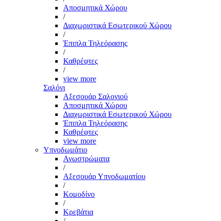
Αποσμητικά Χώρου
/
Διαχωριστικά Εσωτερικού Χώρου
/
Έπιπλα Τηλεόρασης
/
Καθρέφτες
/
view more
Σαλόνι
Αξεσουάρ Σαλονιού
Αποσμητικά Χώρου
Διαχωριστικά Εσωτερικού Χώρου
Έπιπλα Τηλεόρασης
Καθρέφτες
view more
Υπνοδωμάτιο
Ανωστρώματα
/
Αξεσουάρ Υπνοδωματίου
/
Κομοδίνο
/
Κρεβάτια
/