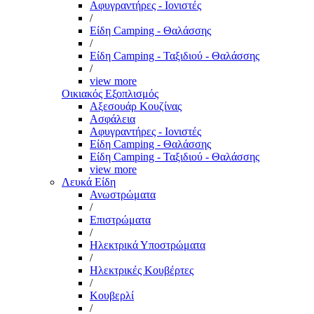
Αφυγραντήρες - Ιονιστές
/
Είδη Camping - Θαλάσσης
/
Είδη Camping - Ταξιδιού - Θαλάσσης
/
view more
Οικιακός Εξοπλισμός
Αξεσουάρ Κουζίνας
Ασφάλεια
Αφυγραντήρες - Ιονιστές
Είδη Camping - Θαλάσσης
Είδη Camping - Ταξιδιού - Θαλάσσης
view more
Λευκά Είδη
Ανωστρώματα
/
Επιστρώματα
/
Ηλεκτρικά Υποστρώματα
/
Ηλεκτρικές Κουβέρτες
/
Κουβερλί
/