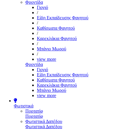
Φροντίδα
Γιογιό
/
Είδη Εκπαίδευσης Φαγητού
/
Καθίσματα Φαγητού
/
Καρεκλάκια Φαγητού
/
Μπάνιο Μωρού
/
view more
Φροντίδα
Γιογιό
Είδη Εκπαίδευσης Φαγητού
Καθίσματα Φαγητού
Καρεκλάκια Φαγητού
Μπάνιο Μωρού
view more
Φωτιστικά
Πορτατίφ
Πορτατίφ
Φωτιστικά Δαπέδου
Φωτιστικά Δαπέδου