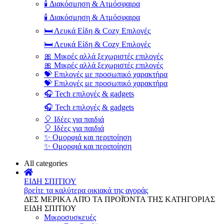
🕯️ Διακόσμηση & Ατμόσφαιρα
🕯️ Διακόσμηση & Ατμόσφαιρα
🛏️ Λευκά Είδη & Cozy Επιλογές
🛏️ Λευκά Είδη & Cozy Επιλογές
🎀 Μικρές αλλά ξεχωριστές επιλογές
🎀 Μικρές αλλά ξεχωριστές επιλογές
💝 Επιλογές με προσωπικό χαρακτήρα
💝 Επιλογές με προσωπικό χαρακτήρα
🎧 Tech επιλογές & gadgets
🎧 Tech επιλογές & gadgets
🎈 Ιδέες για παιδιά
🎈 Ιδέες για παιδιά
✨ Ομορφιά και περιποίηση
✨ Ομορφιά και περιποίηση
All categories
ΕΙΔΗ ΣΠΙΤΙΟΥ
βρείτε τα καλύτερα οικιακά της αγοράς
ΔΕΣ ΜΕΡΙΚΑ ΑΠΌ ΤΑ ΠΡΟΪΌΝΤΑ ΤΗΣ ΚΑΤΗΓΟΡΙΑΣ
ΕΙΔΗ ΣΠΙΤΙΟΥ
Μικροσυσκευές