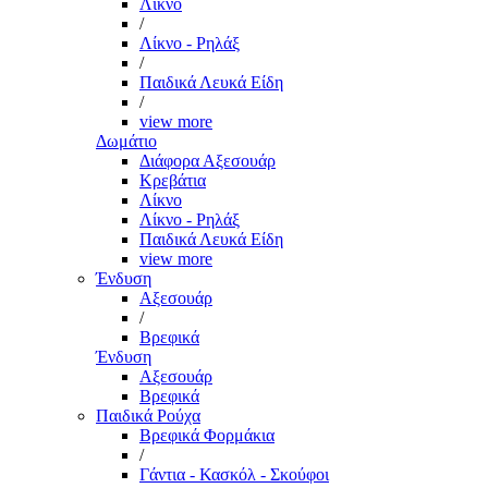
Λίκνο
/
Λίκνο - Ρηλάξ
/
Παιδικά Λευκά Είδη
/
view more
Δωμάτιο
Διάφορα Αξεσουάρ
Κρεβάτια
Λίκνο
Λίκνο - Ρηλάξ
Παιδικά Λευκά Είδη
view more
Ένδυση
Αξεσουάρ
/
Βρεφικά
Ένδυση
Αξεσουάρ
Βρεφικά
Παιδικά Ρούχα
Βρεφικά Φορμάκια
/
Γάντια - Κασκόλ - Σκούφοι