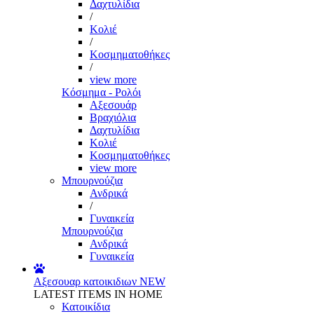
Δαχτυλίδια
/
Κολιέ
/
Κοσμηματοθήκες
/
view more
Κόσμημα - Ρολόι
Αξεσουάρ
Βραχιόλια
Δαχτυλίδια
Κολιέ
Κοσμηματοθήκες
view more
Μπουρνούζια
Ανδρικά
/
Γυναικεία
Μπουρνούζια
Ανδρικά
Γυναικεία
Αξεσουαρ κατοικιδιων
NEW
LATEST ITEMS IN HOME
Κατοικίδια