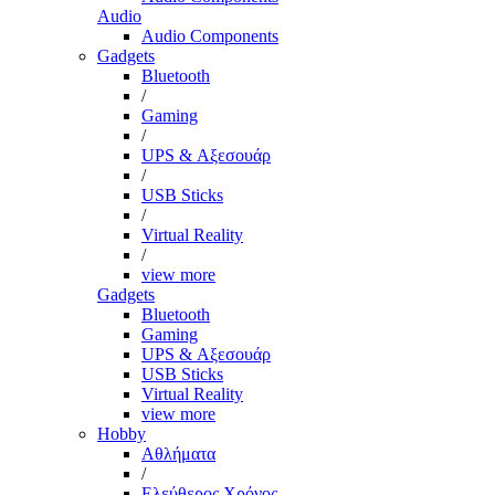
Audio
Audio Components
Gadgets
Bluetooth
/
Gaming
/
UPS & Αξεσουάρ
/
USB Sticks
/
Virtual Reality
/
view more
Gadgets
Bluetooth
Gaming
UPS & Αξεσουάρ
USB Sticks
Virtual Reality
view more
Hobby
Αθλήματα
/
Ελεύθερος Χρόνος