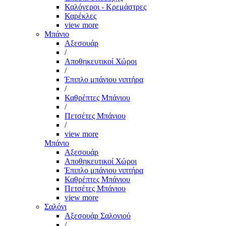
Καλόγεροι - Κρεμάστρες
Καρέκλες
view more
Μπάνιο
Αξεσουάρ
/
Αποθηκευτικοί Χώροι
/
Έπιπλο μπάνιου νιπτήρα
/
Καθρέπτες Μπάνιου
/
Πετσέτες Μπάνιου
/
view more
Μπάνιο
Αξεσουάρ
Αποθηκευτικοί Χώροι
Έπιπλο μπάνιου νιπτήρα
Καθρέπτες Μπάνιου
Πετσέτες Μπάνιου
view more
Σαλόνι
Αξεσουάρ Σαλονιού
/