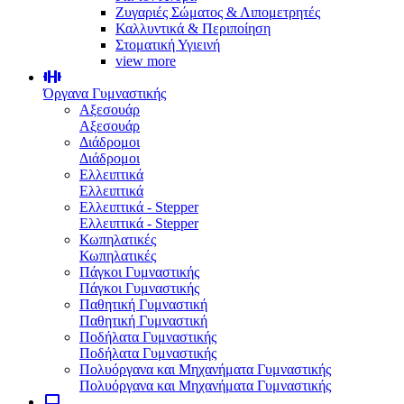
Ζυγαριές Σώματος & Λιπομετρητές
Καλλυντικά & Περιποίηση
Στοματική Υγιεινή
view more
Όργανα Γυμναστικής
Αξεσουάρ
Αξεσουάρ
Διάδρομοι
Διάδρομοι
Ελλειπτικά
Ελλειπτικά
Ελλειπτικά - Stepper
Ελλειπτικά - Stepper
Κωπηλατικές
Κωπηλατικές
Πάγκοι Γυμναστικής
Πάγκοι Γυμναστικής
Παθητική Γυμναστική
Παθητική Γυμναστική
Ποδήλατα Γυμναστικής
Ποδήλατα Γυμναστικής
Πολυόργανα και Μηχανήματα Γυμναστικής
Πολυόργανα και Μηχανήματα Γυμναστικής