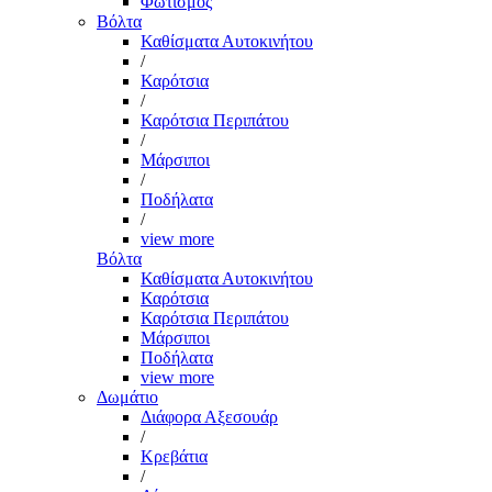
Φωτισμός
Βόλτα
Καθίσματα Αυτοκινήτου
/
Καρότσια
/
Καρότσια Περιπάτου
/
Μάρσιποι
/
Ποδήλατα
/
view more
Βόλτα
Καθίσματα Αυτοκινήτου
Καρότσια
Καρότσια Περιπάτου
Μάρσιποι
Ποδήλατα
view more
Δωμάτιο
Διάφορα Αξεσουάρ
/
Κρεβάτια
/