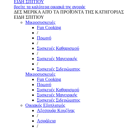
ΕΙΔΗ ΣΠΙΤΙΟΥ
βρείτε τα καλύτερα οικιακά της αγοράς
ΔΕΣ ΜΕΡΙΚΑ ΑΠΌ ΤΑ ΠΡΟΪΌΝΤΑ ΤΗΣ ΚΑΤΗΓΟΡΙΑΣ
ΕΙΔΗ ΣΠΙΤΙΟΥ
Μικροσυσκευές
Fun Cooking
/
Πρωινό
/
Συσκευές Καθαρισμού
/
Συσκευές Μαγειρικής
/
Συσκευές Σιδερώματος
Μικροσυσκευές
Fun Cooking
Πρωινό
Συσκευές Καθαρισμού
Συσκευές Μαγειρικής
Συσκευές Σιδερώματος
Οικιακός Εξοπλισμός
Αξεσουάρ Κουζίνας
/
Ασφάλεια
/