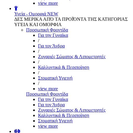
view more
Υγεία - Ομορφιά
NEW
ΔΕΣ ΜΕΡΙΚΑ ΑΠΌ ΤΑ ΠΡΟΪΌΝΤΑ ΤΗΣ ΚΑΤΗΓΟΡΙΑΣ
ΥΓΕΙΑ ΚΑΙ ΟΜΟΡΦΙΑ
Προσωπική Φροντίδα
Για την Γυναίκα
/
Για τον Άνδρα
/
Ζυγαριές Σώματος & Λιπομετρητές
/
Καλλυντικά & Περιποίηση
/
Στοματική Υγιεινή
/
view more
Προσωπική Φροντίδα
Για την Γυναίκα
Για τον Άνδρα
Ζυγαριές Σώματος & Λιπομετρητές
Καλλυντικά & Περιποίηση
Στοματική Υγιεινή
view more