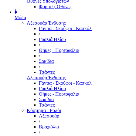
Οθόνες Υπολογιστών
Φορητές Οθόνες
Μόδα
Αξεσουάρ Ένδυσης
Γάντια - Σκούφοι - Κασκόλ
/
Γυαλιά Ηλίου
/
Θήκες - Πορτοφόλια
/
Σακίδια
/
Τσάντες
Αξεσουάρ Ένδυσης
Γάντια - Σκούφοι - Κασκόλ
Γυαλιά Ηλίου
Θήκες - Πορτοφόλια
Σακίδια
Τσάντες
Κόσμημα - Ρολόι
Αξεσουάρ
/
Βραχιόλια
/