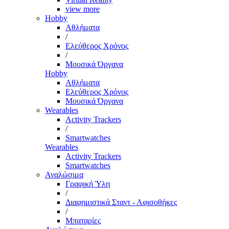
view more
Hobby
Αθλήματα
/
Ελεύθερος Χρόνος
/
Μουσικά Όργανα
Hobby
Αθλήματα
Ελεύθερος Χρόνος
Μουσικά Όργανα
Wearables
Activity Trackers
/
Smartwatches
Wearables
Activity Trackers
Smartwatches
Αναλώσιμα
Γραφική Ύλη
/
Διαφημιστικά Σταντ - Αφισοθήκες
/
Μπαταρίες