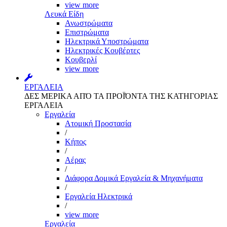
view more
Λευκά Είδη
Ανωστρώματα
Επιστρώματα
Ηλεκτρικά Υποστρώματα
Ηλεκτρικές Κουβέρτες
Κουβερλί
view more
ΕΡΓΑΛΕΙΑ
ΔΕΣ ΜΕΡΙΚΑ ΑΠΌ ΤΑ ΠΡΟΪΌΝΤΑ ΤΗΣ ΚΑΤΗΓΟΡΙΑΣ
ΕΡΓΑΛΕΙΑ
Εργαλεία
Aτομική Προστασία
/
Kήπος
/
Αέρας
/
Διάφορα Δομικά Εργαλεία & Μηχανήματα
/
Εργαλεία Ηλεκτρικά
/
view more
Εργαλεία