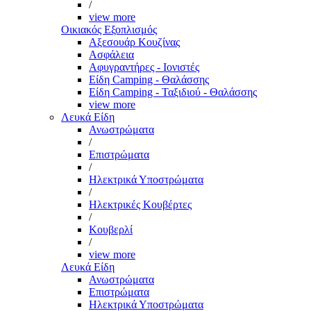
/
view more
Οικιακός Εξοπλισμός
Αξεσουάρ Κουζίνας
Ασφάλεια
Αφυγραντήρες - Ιονιστές
Είδη Camping - Θαλάσσης
Είδη Camping - Ταξιδιού - Θαλάσσης
view more
Λευκά Είδη
Ανωστρώματα
/
Επιστρώματα
/
Ηλεκτρικά Υποστρώματα
/
Ηλεκτρικές Κουβέρτες
/
Κουβερλί
/
view more
Λευκά Είδη
Ανωστρώματα
Επιστρώματα
Ηλεκτρικά Υποστρώματα