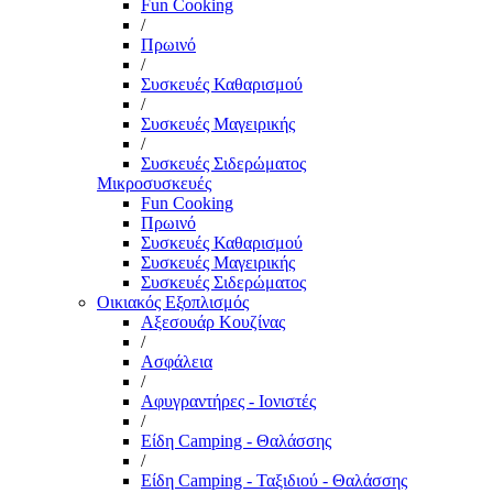
Fun Cooking
/
Πρωινό
/
Συσκευές Καθαρισμού
/
Συσκευές Μαγειρικής
/
Συσκευές Σιδερώματος
Μικροσυσκευές
Fun Cooking
Πρωινό
Συσκευές Καθαρισμού
Συσκευές Μαγειρικής
Συσκευές Σιδερώματος
Οικιακός Εξοπλισμός
Αξεσουάρ Κουζίνας
/
Ασφάλεια
/
Αφυγραντήρες - Ιονιστές
/
Είδη Camping - Θαλάσσης
/
Είδη Camping - Ταξιδιού - Θαλάσσης