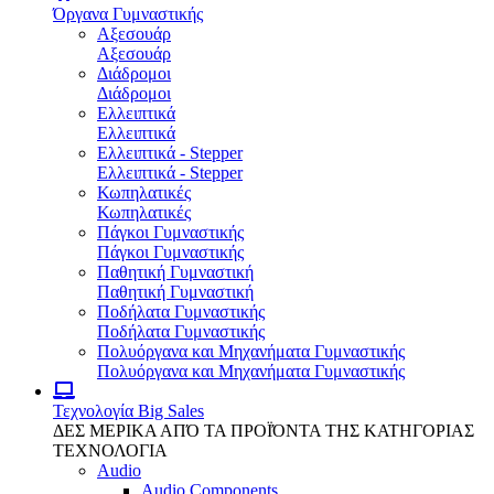
Όργανα Γυμναστικής
Αξεσουάρ
Αξεσουάρ
Διάδρομοι
Διάδρομοι
Ελλειπτικά
Ελλειπτικά
Ελλειπτικά - Stepper
Ελλειπτικά - Stepper
Κωπηλατικές
Κωπηλατικές
Πάγκοι Γυμναστικής
Πάγκοι Γυμναστικής
Παθητική Γυμναστική
Παθητική Γυμναστική
Ποδήλατα Γυμναστικής
Ποδήλατα Γυμναστικής
Πολυόργανα και Μηχανήματα Γυμναστικής
Πολυόργανα και Μηχανήματα Γυμναστικής
Τεχνολογία
Big Sales
ΔΕΣ ΜΕΡΙΚΑ ΑΠΌ ΤΑ ΠΡΟΪΌΝΤΑ ΤΗΣ ΚΑΤΗΓΟΡΙΑΣ
ΤΕΧΝΟΛΟΓΙΑ
Audio
Audio Components