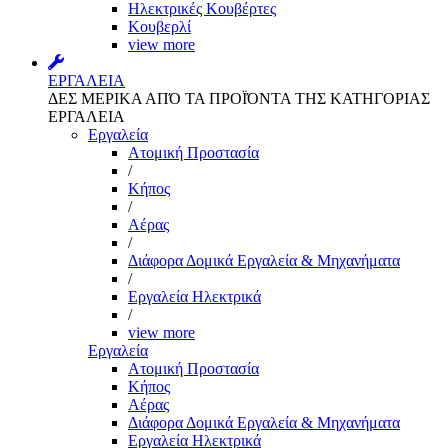
Ηλεκτρικές Κουβέρτες
Κουβερλί
view more
ΕΡΓΑΛΕΙΑ
ΔΕΣ ΜΕΡΙΚΑ ΑΠΌ ΤΑ ΠΡΟΪΌΝΤΑ ΤΗΣ ΚΑΤΗΓΟΡΙΑΣ
ΕΡΓΑΛΕΙΑ
Εργαλεία
Aτομική Προστασία
/
Kήπος
/
Αέρας
/
Διάφορα Δομικά Εργαλεία & Μηχανήματα
/
Εργαλεία Ηλεκτρικά
/
view more
Εργαλεία
Aτομική Προστασία
Kήπος
Αέρας
Διάφορα Δομικά Εργαλεία & Μηχανήματα
Εργαλεία Ηλεκτρικά