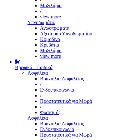
Μαξιλάρια
/
view more
Υπνοδωμάτιο
Ανωστρώματα
Αξεσουάρ Υπνοδωματίου
Κομοδίνο
Κρεβάτια
Μαξιλάρια
view more
Βρεφικά - Παιδικά
Ασφάλεια
Βραχιόλια Ασφαλείας
/
Ενδοεπικοινωνία
/
Προστατευτικά για Μωρά
/
Φωτισμός
Ασφάλεια
Βραχιόλια Ασφαλείας
Ενδοεπικοινωνία
Προστατευτικά για Μωρά