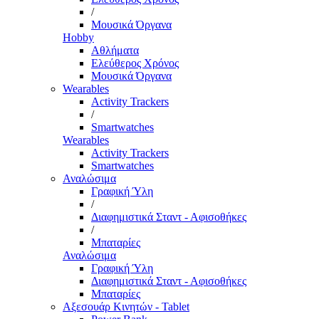
/
Μουσικά Όργανα
Hobby
Αθλήματα
Ελεύθερος Χρόνος
Μουσικά Όργανα
Wearables
Activity Trackers
/
Smartwatches
Wearables
Activity Trackers
Smartwatches
Αναλώσιμα
Γραφική Ύλη
/
Διαφημιστικά Σταντ - Αφισοθήκες
/
Μπαταρίες
Αναλώσιμα
Γραφική Ύλη
Διαφημιστικά Σταντ - Αφισοθήκες
Μπαταρίες
Αξεσουάρ Κινητών - Tablet