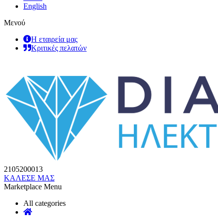
English
Μενού
Η εταιρεία μας
Κριτικές πελατών
2105200013
ΚΑΛΕΣΕ ΜΑΣ
Marketplace Menu
All categories