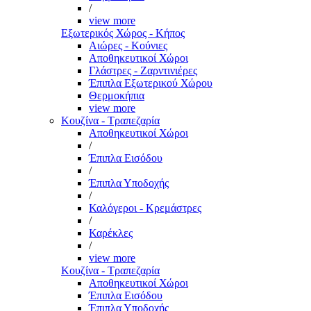
/
view more
Εξωτερικός Χώρος - Κήπος
Αιώρες - Κούνιες
Αποθηκευτικοί Χώροι
Γλάστρες - Ζαρντινιέρες
Έπιπλα Εξωτερικού Χώρου
Θερμοκήπια
view more
Κουζίνα - Τραπεζαρία
Αποθηκευτικοί Χώροι
/
Έπιπλα Εισόδου
/
Έπιπλα Υποδοχής
/
Καλόγεροι - Κρεμάστρες
/
Καρέκλες
/
view more
Κουζίνα - Τραπεζαρία
Αποθηκευτικοί Χώροι
Έπιπλα Εισόδου
Έπιπλα Υποδοχής