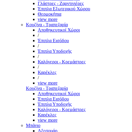
Γλάστρες - Ζαρντινιέρες
Έπιπλα Εξωτερικού Χώρου
Θερμοκήπια
view more
Κουζίνα - Τραπεζαρία
Αποθηκευτικοί Χώροι
/
Έπιπλα Εισόδου
/
Έπιπλα Υποδοχής
/
Καλόγεροι - Κρεμάστρες
/
Καρέκλες
/
view more
Κουζίνα - Τραπεζαρία
Αποθηκευτικοί Χώροι
Έπιπλα Εισόδου
Έπιπλα Υποδοχής
Καλόγεροι - Κρεμάστρες
Καρέκλες
view more
Μπάνιο
Αξεσουάρ