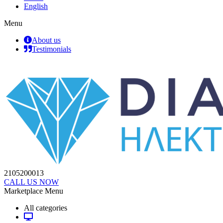
English
Menu
About us
Testimonials
2105200013
CALL US NOW
Marketplace Menu
All categories