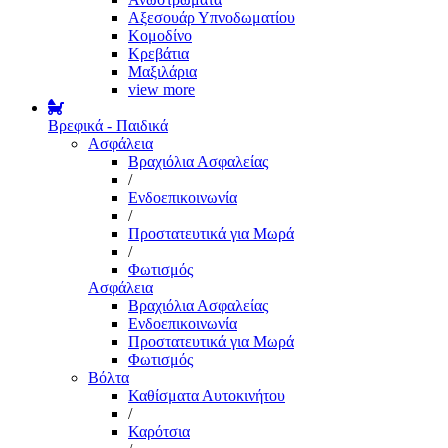
Αξεσουάρ Υπνοδωματίου
Κομοδίνο
Κρεβάτια
Μαξιλάρια
view more
Βρεφικά - Παιδικά
Ασφάλεια
Βραχιόλια Ασφαλείας
/
Ενδοεπικοινωνία
/
Προστατευτικά για Μωρά
/
Φωτισμός
Ασφάλεια
Βραχιόλια Ασφαλείας
Ενδοεπικοινωνία
Προστατευτικά για Μωρά
Φωτισμός
Βόλτα
Καθίσματα Αυτοκινήτου
/
Καρότσια