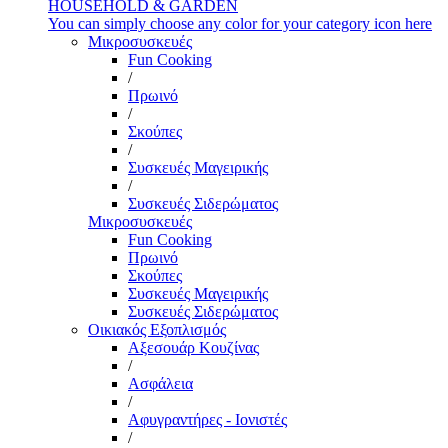
HOUSEHOLD & GARDEN
You can simply choose any color for your category icon here
Μικροσυσκευές
Fun Cooking
/
Πρωινό
/
Σκούπες
/
Συσκευές Μαγειρικής
/
Συσκευές Σιδερώματος
Μικροσυσκευές
Fun Cooking
Πρωινό
Σκούπες
Συσκευές Μαγειρικής
Συσκευές Σιδερώματος
Οικιακός Εξοπλισμός
Αξεσουάρ Κουζίνας
/
Ασφάλεια
/
Αφυγραντήρες - Ιονιστές
/