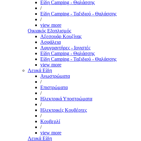
Είδη Camping - Θαλάσσης
/
Είδη Camping - Ταξιδιού - Θαλάσσης
/
view more
Οικιακός Εξοπλισμός
Αξεσουάρ Κουζίνας
Ασφάλεια
Αφυγραντήρες - Ιονιστές
Είδη Camping - Θαλάσσης
Είδη Camping - Ταξιδιού - Θαλάσσης
view more
Λευκά Είδη
Ανωστρώματα
/
Επιστρώματα
/
Ηλεκτρικά Υποστρώματα
/
Ηλεκτρικές Κουβέρτες
/
Κουβερλί
/
view more
Λευκά Είδη