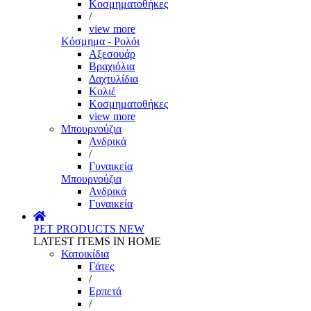
Κοσμηματοθήκες
/
view more
Κόσμημα - Ρολόι
Αξεσουάρ
Βραχιόλια
Δαχτυλίδια
Κολιέ
Κοσμηματοθήκες
view more
Μπουρνούζια
Ανδρικά
/
Γυναικεία
Μπουρνούζια
Ανδρικά
Γυναικεία
PET PRODUCTS
NEW
LATEST ITEMS IN HOME
Κατοικίδια
Γάτες
/
Ερπετά
/