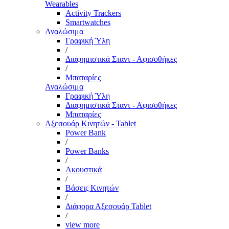
Wearables
Activity Trackers
Smartwatches
Αναλώσιμα
Γραφική Ύλη
/
Διαφημιστικά Σταντ - Αφισοθήκες
/
Μπαταρίες
Αναλώσιμα
Γραφική Ύλη
Διαφημιστικά Σταντ - Αφισοθήκες
Μπαταρίες
Αξεσουάρ Κινητών - Tablet
Power Bank
/
Power Banks
/
Ακουστικά
/
Βάσεις Κινητών
/
Διάφορα Αξεσουάρ Tablet
/
view more