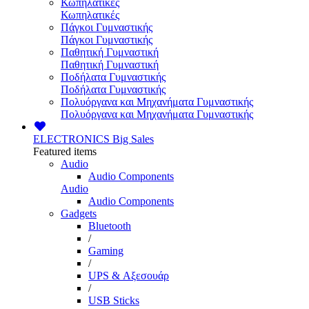
Κωπηλατικές
Κωπηλατικές
Πάγκοι Γυμναστικής
Πάγκοι Γυμναστικής
Παθητική Γυμναστική
Παθητική Γυμναστική
Ποδήλατα Γυμναστικής
Ποδήλατα Γυμναστικής
Πολυόργανα και Μηχανήματα Γυμναστικής
Πολυόργανα και Μηχανήματα Γυμναστικής
ELECTRONICS
Big Sales
Featured items
Audio
Audio Components
Audio
Audio Components
Gadgets
Bluetooth
/
Gaming
/
UPS & Αξεσουάρ
/
USB Sticks