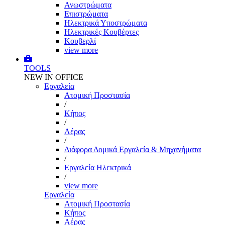
Ανωστρώματα
Επιστρώματα
Ηλεκτρικά Υποστρώματα
Ηλεκτρικές Κουβέρτες
Κουβερλί
view more
TOOLS
NEW IN OFFICE
Εργαλεία
Aτομική Προστασία
/
Kήπος
/
Αέρας
/
Διάφορα Δομικά Εργαλεία & Μηχανήματα
/
Εργαλεία Ηλεκτρικά
/
view more
Εργαλεία
Aτομική Προστασία
Kήπος
Αέρας