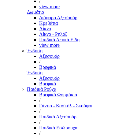
/
view more
Δωμάτιο
Διάφορα Αξεσουάρ
Κρεβάτια
Λίκνο
Λίκνο - Ρηλάξ
Παιδικά Λευκά Είδη
view more
Ένδυση
Αξεσουάρ
/
Βρεφικά
Ένδυση
Αξεσουάρ
Βρεφικά
Παιδικά Ρούχα
Βρεφικά Φορμάκια
/
Γάντια - Κασκόλ - Σκούφοι
/
Παιδικά Αξεσουάρ
/
Παιδικά Εσώρουχα
/