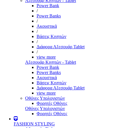
Αξεσουάρ Κινητών - Tablet
Power Bank
/
Power Banks
/
Ακουστικά
/
Βάσεις Κινητών
/
Διάφορα Αξεσουάρ Tablet
/
view more
Αξεσουάρ Κινητών - Tablet
Power Bank
Power Banks
Ακουστικά
Βάσεις Κινητών
Διάφορα Αξεσουάρ Tablet
view more
Οθόνες Υπολογιστών
Φορητές Οθόνες
Οθόνες Υπολογιστών
Φορητές Οθόνες
FASHION STYLING