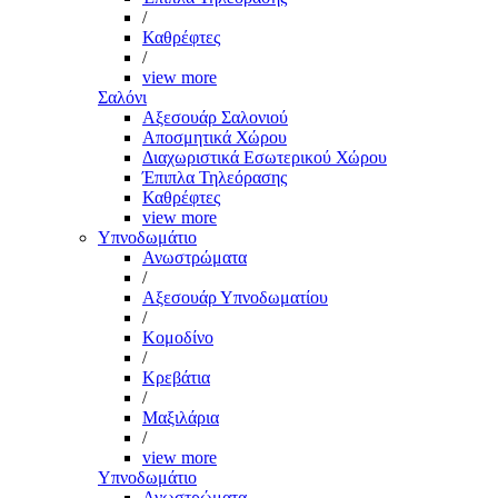
/
Καθρέφτες
/
view more
Σαλόνι
Αξεσουάρ Σαλονιού
Αποσμητικά Χώρου
Διαχωριστικά Εσωτερικού Χώρου
Έπιπλα Τηλεόρασης
Καθρέφτες
view more
Υπνοδωμάτιο
Ανωστρώματα
/
Αξεσουάρ Υπνοδωματίου
/
Κομοδίνο
/
Κρεβάτια
/
Μαξιλάρια
/
view more
Υπνοδωμάτιο
Ανωστρώματα