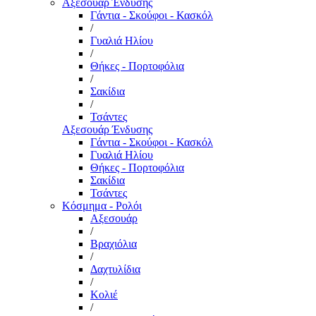
Αξεσουάρ Ένδυσης
Γάντια - Σκούφοι - Κασκόλ
/
Γυαλιά Ηλίου
/
Θήκες - Πορτοφόλια
/
Σακίδια
/
Τσάντες
Αξεσουάρ Ένδυσης
Γάντια - Σκούφοι - Κασκόλ
Γυαλιά Ηλίου
Θήκες - Πορτοφόλια
Σακίδια
Τσάντες
Κόσμημα - Ρολόι
Αξεσουάρ
/
Βραχιόλια
/
Δαχτυλίδια
/
Κολιέ
/