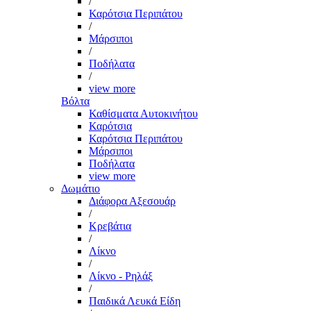
/
Καρότσια Περιπάτου
/
Μάρσιποι
/
Ποδήλατα
/
view more
Βόλτα
Καθίσματα Αυτοκινήτου
Καρότσια
Καρότσια Περιπάτου
Μάρσιποι
Ποδήλατα
view more
Δωμάτιο
Διάφορα Αξεσουάρ
/
Κρεβάτια
/
Λίκνο
/
Λίκνο - Ρηλάξ
/
Παιδικά Λευκά Είδη