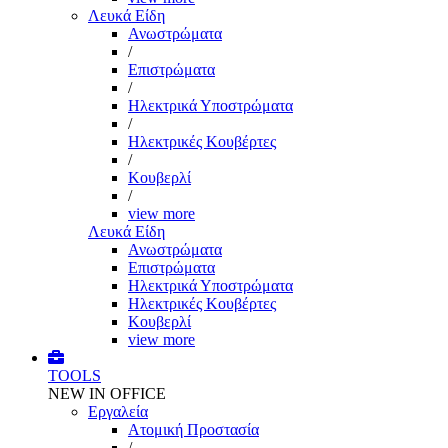
Λευκά Είδη
Ανωστρώματα
/
Επιστρώματα
/
Ηλεκτρικά Υποστρώματα
/
Ηλεκτρικές Κουβέρτες
/
Κουβερλί
/
view more
Λευκά Είδη
Ανωστρώματα
Επιστρώματα
Ηλεκτρικά Υποστρώματα
Ηλεκτρικές Κουβέρτες
Κουβερλί
view more
TOOLS
NEW IN OFFICE
Εργαλεία
Aτομική Προστασία
/