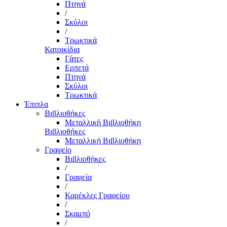
Πτηνά
/
Σκύλοι
/
Τρωκτικά
Κατοικίδια
Γάτες
Ερπετά
Πτηνά
Σκύλοι
Τρωκτικά
Έπιπλα
Βιβλιοθήκες
Μεταλλική Βιβλιοθήκη
Βιβλιοθήκες
Μεταλλική Βιβλιοθήκη
Γραφείο
Βιβλιοθήκες
/
Γραφεία
/
Καρέκλες Γραφείου
/
Σκαμπό
/