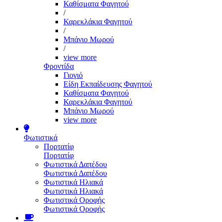
Καθίσματα Φαγητού
/
Καρεκλάκια Φαγητού
/
Μπάνιο Μωρού
/
view more
Φροντίδα
Γιογιό
Είδη Εκπαίδευσης Φαγητού
Καθίσματα Φαγητού
Καρεκλάκια Φαγητού
Μπάνιο Μωρού
view more
Φωτιστικά
Πορτατίφ
Πορτατίφ
Φωτιστικά Δαπέδου
Φωτιστικά Δαπέδου
Φωτιστικά Ηλιακά
Φωτιστικά Ηλιακά
Φωτιστικά Οροφής
Φωτιστικά Οροφής