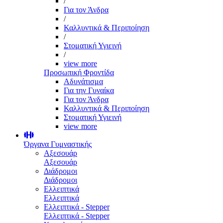
/
Για τον Άνδρα
/
Καλλυντικά & Περιποίηση
/
Στοματική Υγιεινή
/
view more
Προσωπική Φροντίδα
Αδυνάτισμα
Για την Γυναίκα
Για τον Άνδρα
Καλλυντικά & Περιποίηση
Στοματική Υγιεινή
view more
Όργανα Γυμναστικής
Αξεσουάρ
Αξεσουάρ
Διάδρομοι
Διάδρομοι
Ελλειπτικά
Ελλειπτικά
Ελλειπτικά - Stepper
Ελλειπτικά - Stepper