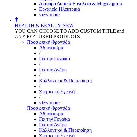
Διάφορα Δομικά Εργαλεία & Μηχανήματα
Εργαλεία Ηλεκτρικά
view more
HEALTH & BEAUTY
NEW
YOU CAN CHOOSE TO ADD CUSTOM TITLE and
ANY FEATURED PRODUCTS
Προσωπική Φροντίδα
Αδυνάτισμα
/
Για την Γυναίκα
/
Για τον Άνδρα
/
Καλλυντικά & Περιποίηση
/
Στοματική Υγιεινή
/
view more
Προσωπική Φροντίδα
Αδυνάτισμα
Για την Γυναίκα
Για τον Άνδρα
Καλλυντικά & Περιποίηση
Στοματική Υγιεινή