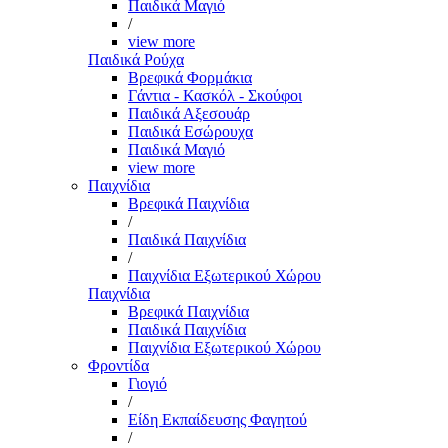
Παιδικά Μαγιό
/
view more
Παιδικά Ρούχα
Βρεφικά Φορμάκια
Γάντια - Κασκόλ - Σκούφοι
Παιδικά Αξεσουάρ
Παιδικά Εσώρουχα
Παιδικά Μαγιό
view more
Παιχνίδια
Βρεφικά Παιχνίδια
/
Παιδικά Παιχνίδια
/
Παιχνίδια Εξωτερικού Χώρου
Παιχνίδια
Βρεφικά Παιχνίδια
Παιδικά Παιχνίδια
Παιχνίδια Εξωτερικού Χώρου
Φροντίδα
Γιογιό
/
Είδη Εκπαίδευσης Φαγητού
/