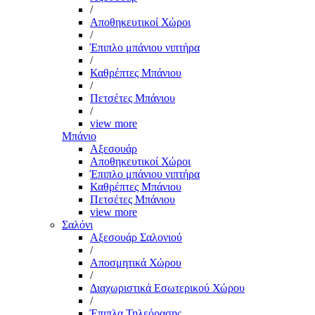
/
Αποθηκευτικοί Χώροι
/
Έπιπλο μπάνιου νιπτήρα
/
Καθρέπτες Μπάνιου
/
Πετσέτες Μπάνιου
/
view more
Μπάνιο
Αξεσουάρ
Αποθηκευτικοί Χώροι
Έπιπλο μπάνιου νιπτήρα
Καθρέπτες Μπάνιου
Πετσέτες Μπάνιου
view more
Σαλόνι
Αξεσουάρ Σαλονιού
/
Αποσμητικά Χώρου
/
Διαχωριστικά Εσωτερικού Χώρου
/
Έπιπλα Τηλεόρασης