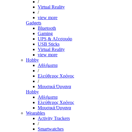
/
Virtual Reality
/
view more
Gadgets
Bluetooth
Gaming
UPS & Αξεσουάρ
USB Sticks
Virtual Reality
view more
Hobby
Αθλήματα
/
Ελεύθερος Χρόνος
/
Μουσικά Όργανα
Hobby
Αθλήματα
Ελεύθερος Χρόνος
Μουσικά Όργανα
Wearables
Activity Trackers
/
Smartwatches