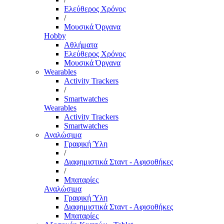
Ελεύθερος Χρόνος
/
Μουσικά Όργανα
Hobby
Αθλήματα
Ελεύθερος Χρόνος
Μουσικά Όργανα
Wearables
Activity Trackers
/
Smartwatches
Wearables
Activity Trackers
Smartwatches
Αναλώσιμα
Γραφική Ύλη
/
Διαφημιστικά Σταντ - Αφισοθήκες
/
Μπαταρίες
Αναλώσιμα
Γραφική Ύλη
Διαφημιστικά Σταντ - Αφισοθήκες
Μπαταρίες