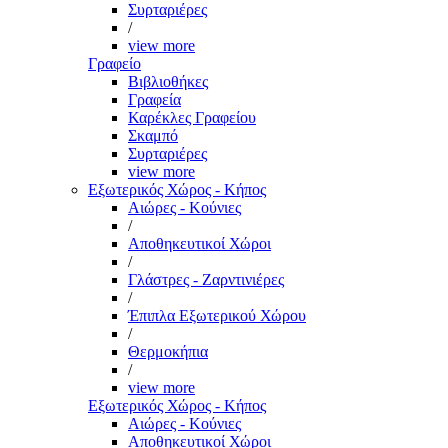
Συρταριέρες
/
view more
Γραφείο
Βιβλιοθήκες
Γραφεία
Καρέκλες Γραφείου
Σκαμπό
Συρταριέρες
view more
Εξωτερικός Χώρος - Κήπος
Αιώρες - Κούνιες
/
Αποθηκευτικοί Χώροι
/
Γλάστρες - Ζαρντινιέρες
/
Έπιπλα Εξωτερικού Χώρου
/
Θερμοκήπια
/
view more
Εξωτερικός Χώρος - Κήπος
Αιώρες - Κούνιες
Αποθηκευτικοί Χώροι