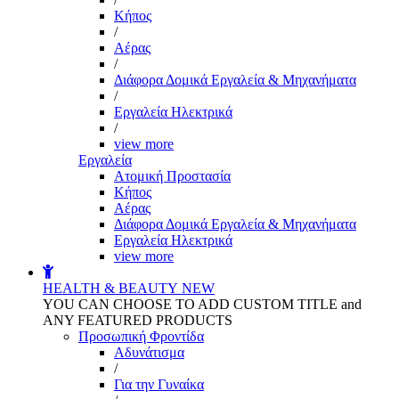
Kήπος
/
Αέρας
/
Διάφορα Δομικά Εργαλεία & Μηχανήματα
/
Εργαλεία Ηλεκτρικά
/
view more
Εργαλεία
Aτομική Προστασία
Kήπος
Αέρας
Διάφορα Δομικά Εργαλεία & Μηχανήματα
Εργαλεία Ηλεκτρικά
view more
HEALTH & BEAUTY
NEW
YOU CAN CHOOSE TO ADD CUSTOM TITLE and
ANY FEATURED PRODUCTS
Προσωπική Φροντίδα
Αδυνάτισμα
/
Για την Γυναίκα