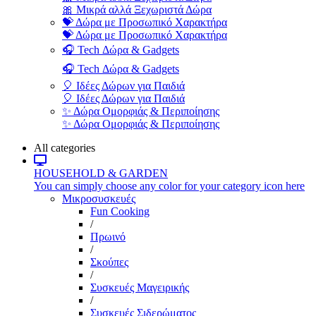
🎀 Μικρά αλλά Ξεχωριστά Δώρα
💝 Δώρα με Προσωπικό Χαρακτήρα
💝 Δώρα με Προσωπικό Χαρακτήρα
🎧 Tech Δώρα & Gadgets
🎧 Tech Δώρα & Gadgets
🎈 Ιδέες Δώρων για Παιδιά
🎈 Ιδέες Δώρων για Παιδιά
✨ Δώρα Ομορφιάς & Περιποίησης
✨ Δώρα Ομορφιάς & Περιποίησης
All categories
HOUSEHOLD & GARDEN
You can simply choose any color for your category icon here
Μικροσυσκευές
Fun Cooking
/
Πρωινό
/
Σκούπες
/
Συσκευές Μαγειρικής
/
Συσκευές Σιδερώματος