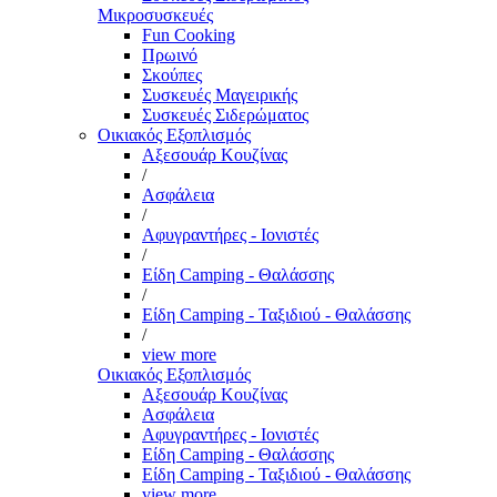
Μικροσυσκευές
Fun Cooking
Πρωινό
Σκούπες
Συσκευές Μαγειρικής
Συσκευές Σιδερώματος
Οικιακός Εξοπλισμός
Αξεσουάρ Κουζίνας
/
Ασφάλεια
/
Αφυγραντήρες - Ιονιστές
/
Είδη Camping - Θαλάσσης
/
Είδη Camping - Ταξιδιού - Θαλάσσης
/
view more
Οικιακός Εξοπλισμός
Αξεσουάρ Κουζίνας
Ασφάλεια
Αφυγραντήρες - Ιονιστές
Είδη Camping - Θαλάσσης
Είδη Camping - Ταξιδιού - Θαλάσσης
view more