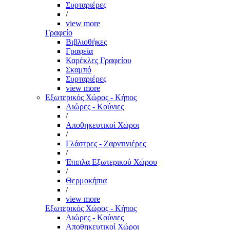
Συρταριέρες
/
view more
Γραφείο
Βιβλιοθήκες
Γραφεία
Καρέκλες Γραφείου
Σκαμπό
Συρταριέρες
view more
Εξωτερικός Χώρος - Κήπος
Αιώρες - Κούνιες
/
Αποθηκευτικοί Χώροι
/
Γλάστρες - Ζαρντινιέρες
/
Έπιπλα Εξωτερικού Χώρου
/
Θερμοκήπια
/
view more
Εξωτερικός Χώρος - Κήπος
Αιώρες - Κούνιες
Αποθηκευτικοί Χώροι