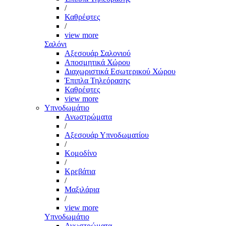
/
Καθρέφτες
/
view more
Σαλόνι
Αξεσουάρ Σαλονιού
Αποσμητικά Χώρου
Διαχωριστικά Εσωτερικού Χώρου
Έπιπλα Τηλεόρασης
Καθρέφτες
view more
Υπνοδωμάτιο
Ανωστρώματα
/
Αξεσουάρ Υπνοδωματίου
/
Κομοδίνο
/
Κρεβάτια
/
Μαξιλάρια
/
view more
Υπνοδωμάτιο
Ανωστρώματα