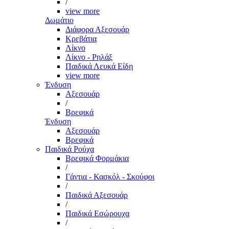
/
view more
Δωμάτιο
Διάφορα Αξεσουάρ
Κρεβάτια
Λίκνο
Λίκνο - Ρηλάξ
Παιδικά Λευκά Είδη
view more
Ένδυση
Αξεσουάρ
/
Βρεφικά
Ένδυση
Αξεσουάρ
Βρεφικά
Παιδικά Ρούχα
Βρεφικά Φορμάκια
/
Γάντια - Κασκόλ - Σκούφοι
/
Παιδικά Αξεσουάρ
/
Παιδικά Εσώρουχα
/