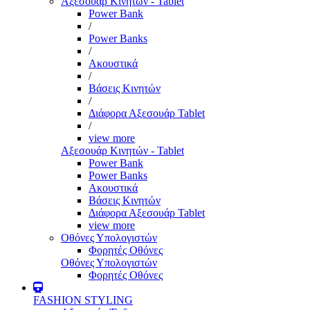
Αξεσουάρ Κινητών - Tablet
Power Bank
/
Power Banks
/
Ακουστικά
/
Βάσεις Κινητών
/
Διάφορα Αξεσουάρ Tablet
/
view more
Αξεσουάρ Κινητών - Tablet
Power Bank
Power Banks
Ακουστικά
Βάσεις Κινητών
Διάφορα Αξεσουάρ Tablet
view more
Οθόνες Υπολογιστών
Φορητές Οθόνες
Οθόνες Υπολογιστών
Φορητές Οθόνες
FASHION STYLING