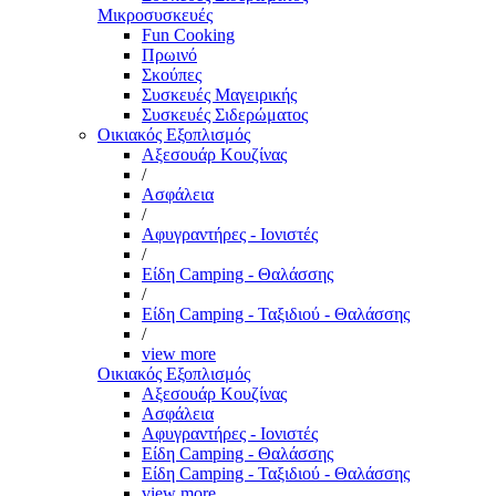
Μικροσυσκευές
Fun Cooking
Πρωινό
Σκούπες
Συσκευές Μαγειρικής
Συσκευές Σιδερώματος
Οικιακός Εξοπλισμός
Αξεσουάρ Κουζίνας
/
Ασφάλεια
/
Αφυγραντήρες - Ιονιστές
/
Είδη Camping - Θαλάσσης
/
Είδη Camping - Ταξιδιού - Θαλάσσης
/
view more
Οικιακός Εξοπλισμός
Αξεσουάρ Κουζίνας
Ασφάλεια
Αφυγραντήρες - Ιονιστές
Είδη Camping - Θαλάσσης
Είδη Camping - Ταξιδιού - Θαλάσσης
view more