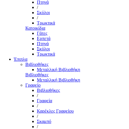
Πτηνά
/
Σκύλοι
/
Τρωκτικά
Κατοικίδια
Γάτες
Ερπετά
Πτηνά
Σκύλοι
Τρωκτικά
Έπιπλα
Βιβλιοθήκες
Μεταλλική Βιβλιοθήκη
Βιβλιοθήκες
Μεταλλική Βιβλιοθήκη
Γραφείο
Βιβλιοθήκες
/
Γραφεία
/
Καρέκλες Γραφείου
/
Σκαμπό
/