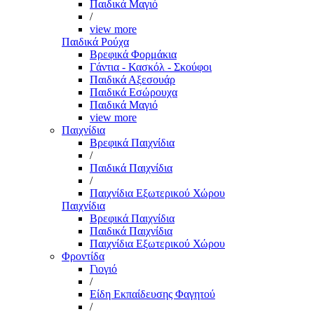
Παιδικά Μαγιό
/
view more
Παιδικά Ρούχα
Βρεφικά Φορμάκια
Γάντια - Κασκόλ - Σκούφοι
Παιδικά Αξεσουάρ
Παιδικά Εσώρουχα
Παιδικά Μαγιό
view more
Παιχνίδια
Βρεφικά Παιχνίδια
/
Παιδικά Παιχνίδια
/
Παιχνίδια Εξωτερικού Χώρου
Παιχνίδια
Βρεφικά Παιχνίδια
Παιδικά Παιχνίδια
Παιχνίδια Εξωτερικού Χώρου
Φροντίδα
Γιογιό
/
Είδη Εκπαίδευσης Φαγητού
/