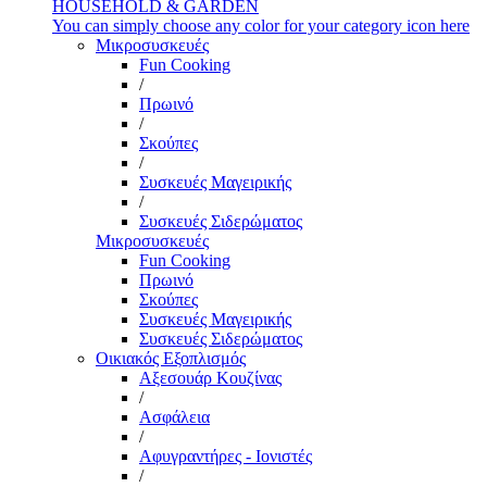
HOUSEHOLD & GARDEN
You can simply choose any color for your category icon here
Μικροσυσκευές
Fun Cooking
/
Πρωινό
/
Σκούπες
/
Συσκευές Μαγειρικής
/
Συσκευές Σιδερώματος
Μικροσυσκευές
Fun Cooking
Πρωινό
Σκούπες
Συσκευές Μαγειρικής
Συσκευές Σιδερώματος
Οικιακός Εξοπλισμός
Αξεσουάρ Κουζίνας
/
Ασφάλεια
/
Αφυγραντήρες - Ιονιστές
/