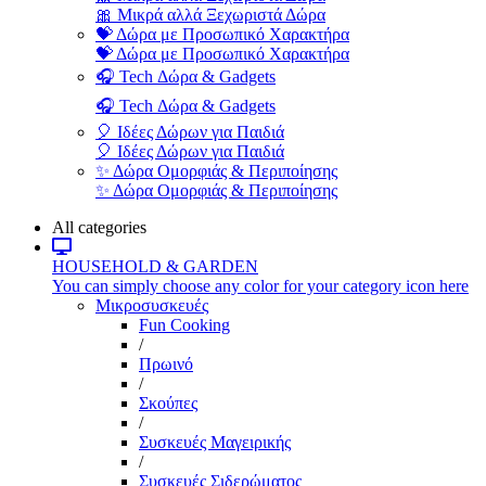
🎀 Μικρά αλλά Ξεχωριστά Δώρα
💝 Δώρα με Προσωπικό Χαρακτήρα
💝 Δώρα με Προσωπικό Χαρακτήρα
🎧 Tech Δώρα & Gadgets
🎧 Tech Δώρα & Gadgets
🎈 Ιδέες Δώρων για Παιδιά
🎈 Ιδέες Δώρων για Παιδιά
✨ Δώρα Ομορφιάς & Περιποίησης
✨ Δώρα Ομορφιάς & Περιποίησης
All categories
HOUSEHOLD & GARDEN
You can simply choose any color for your category icon here
Μικροσυσκευές
Fun Cooking
/
Πρωινό
/
Σκούπες
/
Συσκευές Μαγειρικής
/
Συσκευές Σιδερώματος