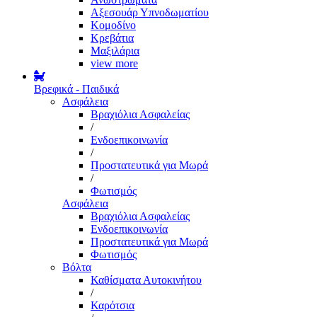
Αξεσουάρ Υπνοδωματίου
Κομοδίνο
Κρεβάτια
Μαξιλάρια
view more
Βρεφικά - Παιδικά
Ασφάλεια
Βραχιόλια Ασφαλείας
/
Ενδοεπικοινωνία
/
Προστατευτικά για Μωρά
/
Φωτισμός
Ασφάλεια
Βραχιόλια Ασφαλείας
Ενδοεπικοινωνία
Προστατευτικά για Μωρά
Φωτισμός
Βόλτα
Καθίσματα Αυτοκινήτου
/
Καρότσια