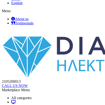
English
Menu
About us
Testimonials
2105200013
CALL US NOW
Marketplace Menu
All categories