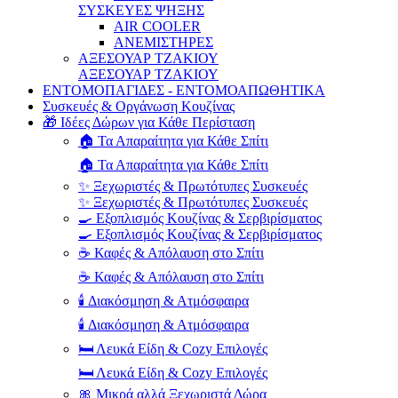
ΣΥΣΚΕΥΕΣ ΨΗΞΗΣ
AIR COOLER
ΑΝΕΜΙΣΤΗΡΕΣ
ΑΞΕΣΟΥΑΡ ΤΖΑΚΙΟΥ
ΑΞΕΣΟΥΑΡ ΤΖΑΚΙΟΥ
ΕΝΤΟΜΟΠΑΓΙΔΕΣ - ΕΝΤΟΜΟΑΠΩΘΗΤΙΚΑ
Συσκευές & Οργάνωση Κουζίνας
🎁 Ιδέες Δώρων για Κάθε Περίσταση
🏠 Τα Απαραίτητα για Κάθε Σπίτι
🏠 Τα Απαραίτητα για Κάθε Σπίτι
✨ Ξεχωριστές & Πρωτότυπες Συσκευές
✨ Ξεχωριστές & Πρωτότυπες Συσκευές
🍳 Εξοπλισμός Κουζίνας & Σερβιρίσματος
🍳 Εξοπλισμός Κουζίνας & Σερβιρίσματος
☕ Καφές & Απόλαυση στο Σπίτι
☕ Καφές & Απόλαυση στο Σπίτι
🕯️ Διακόσμηση & Ατμόσφαιρα
🕯️ Διακόσμηση & Ατμόσφαιρα
🛏️ Λευκά Είδη & Cozy Επιλογές
🛏️ Λευκά Είδη & Cozy Επιλογές
🎀 Μικρά αλλά Ξεχωριστά Δώρα