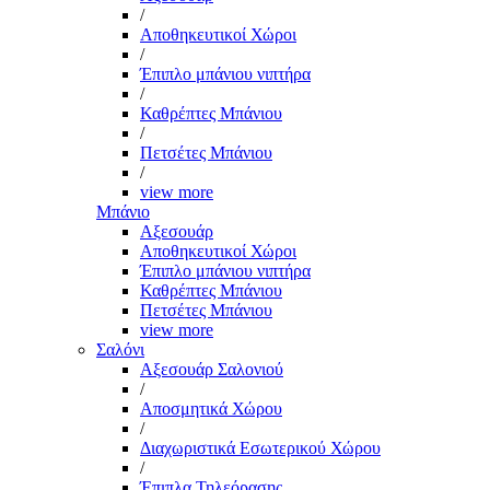
/
Αποθηκευτικοί Χώροι
/
Έπιπλο μπάνιου νιπτήρα
/
Καθρέπτες Μπάνιου
/
Πετσέτες Μπάνιου
/
view more
Μπάνιο
Αξεσουάρ
Αποθηκευτικοί Χώροι
Έπιπλο μπάνιου νιπτήρα
Καθρέπτες Μπάνιου
Πετσέτες Μπάνιου
view more
Σαλόνι
Αξεσουάρ Σαλονιού
/
Αποσμητικά Χώρου
/
Διαχωριστικά Εσωτερικού Χώρου
/
Έπιπλα Τηλεόρασης