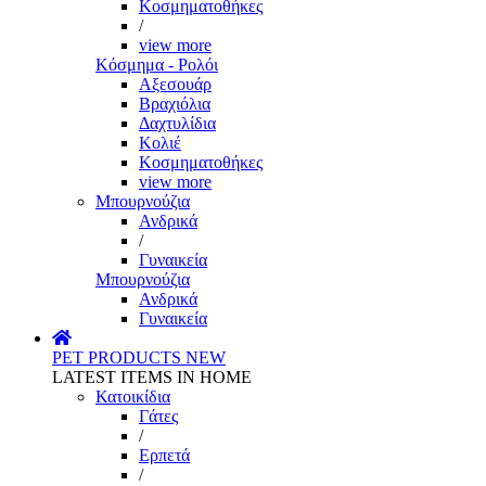
Κοσμηματοθήκες
/
view more
Κόσμημα - Ρολόι
Αξεσουάρ
Βραχιόλια
Δαχτυλίδια
Κολιέ
Κοσμηματοθήκες
view more
Μπουρνούζια
Ανδρικά
/
Γυναικεία
Μπουρνούζια
Ανδρικά
Γυναικεία
PET PRODUCTS
NEW
LATEST ITEMS IN HOME
Κατοικίδια
Γάτες
/
Ερπετά
/