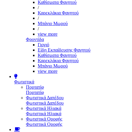
Καθίσματα Φαγητού
/
Καρεκλάκια Φαγητού
/
Μπάνιο Μωρού
/
view more
Φροντίδα
Γιογιό
Είδη Εκπαίδευσης Φαγητού
Καθίσματα Φαγητού
Καρεκλάκια Φαγητού
Μπάνιο Μωρού
view more
Φωτιστικά
Πορτατίφ
Πορτατίφ
Φωτιστικά Δαπέδου
Φωτιστικά Δαπέδου
Φωτιστικά Ηλιακά
Φωτιστικά Ηλιακά
Φωτιστικά Οροφής
Φωτιστικά Οροφής