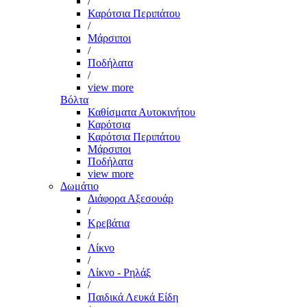
/
Καρότσια Περιπάτου
/
Μάρσιποι
/
Ποδήλατα
/
view more
Βόλτα
Καθίσματα Αυτοκινήτου
Καρότσια
Καρότσια Περιπάτου
Μάρσιποι
Ποδήλατα
view more
Δωμάτιο
Διάφορα Αξεσουάρ
/
Κρεβάτια
/
Λίκνο
/
Λίκνο - Ρηλάξ
/
Παιδικά Λευκά Είδη