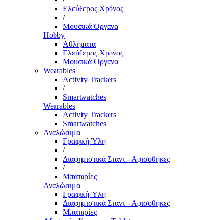
Ελεύθερος Χρόνος
/
Μουσικά Όργανα
Hobby
Αθλήματα
Ελεύθερος Χρόνος
Μουσικά Όργανα
Wearables
Activity Trackers
/
Smartwatches
Wearables
Activity Trackers
Smartwatches
Αναλώσιμα
Γραφική Ύλη
/
Διαφημιστικά Σταντ - Αφισοθήκες
/
Μπαταρίες
Αναλώσιμα
Γραφική Ύλη
Διαφημιστικά Σταντ - Αφισοθήκες
Μπαταρίες