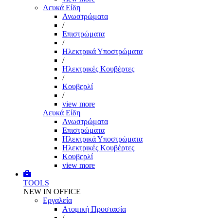
Λευκά Είδη
Ανωστρώματα
/
Επιστρώματα
/
Ηλεκτρικά Υποστρώματα
/
Ηλεκτρικές Κουβέρτες
/
Κουβερλί
/
view more
Λευκά Είδη
Ανωστρώματα
Επιστρώματα
Ηλεκτρικά Υποστρώματα
Ηλεκτρικές Κουβέρτες
Κουβερλί
view more
TOOLS
NEW IN OFFICE
Εργαλεία
Aτομική Προστασία
/