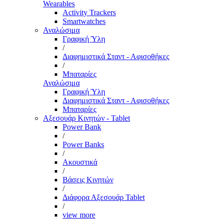
Wearables
Activity Trackers
Smartwatches
Αναλώσιμα
Γραφική Ύλη
/
Διαφημιστικά Σταντ - Αφισοθήκες
/
Μπαταρίες
Αναλώσιμα
Γραφική Ύλη
Διαφημιστικά Σταντ - Αφισοθήκες
Μπαταρίες
Αξεσουάρ Κινητών - Tablet
Power Bank
/
Power Banks
/
Ακουστικά
/
Βάσεις Κινητών
/
Διάφορα Αξεσουάρ Tablet
/
view more