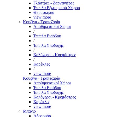
Γλάστρες - Ζαρντινιέρες
Έπιπλα Εξωτερικού Χώρου
Θερμοκήπια
view more
Κουζίνα - Τραπεζαρία
Αποθηκευτικοί Χώροι
/
Έπιπλα Εισόδου
/
Έπιπλα Υποδοχής
/
Καλόγεροι - Κρεμάστρες
/
Καρέκλες
/
view more
Κουζίνα - Τραπεζαρία
Αποθηκευτικοί Χώροι
Έπιπλα Εισόδου
Έπιπλα Υποδοχής
Καλόγεροι - Κρεμάστρες
Καρέκλες
view more
Μπάνιο
Αξεσουάρ