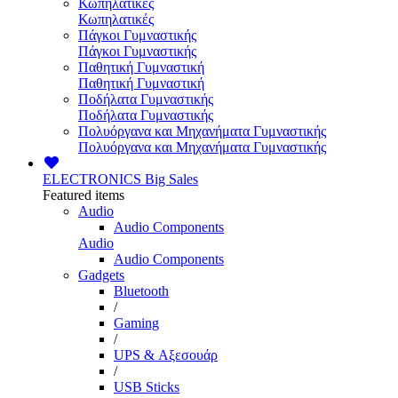
Κωπηλατικές
Κωπηλατικές
Πάγκοι Γυμναστικής
Πάγκοι Γυμναστικής
Παθητική Γυμναστική
Παθητική Γυμναστική
Ποδήλατα Γυμναστικής
Ποδήλατα Γυμναστικής
Πολυόργανα και Μηχανήματα Γυμναστικής
Πολυόργανα και Μηχανήματα Γυμναστικής
ELECTRONICS
Big Sales
Featured items
Audio
Audio Components
Audio
Audio Components
Gadgets
Bluetooth
/
Gaming
/
UPS & Αξεσουάρ
/
USB Sticks