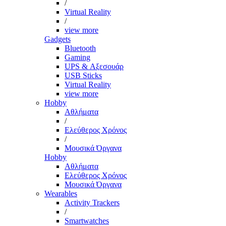
/
Virtual Reality
/
view more
Gadgets
Bluetooth
Gaming
UPS & Αξεσουάρ
USB Sticks
Virtual Reality
view more
Hobby
Αθλήματα
/
Ελεύθερος Χρόνος
/
Μουσικά Όργανα
Hobby
Αθλήματα
Ελεύθερος Χρόνος
Μουσικά Όργανα
Wearables
Activity Trackers
/
Smartwatches