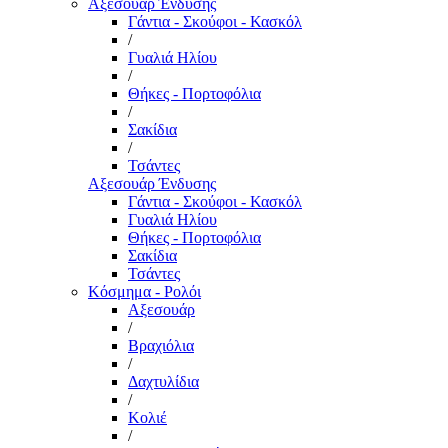
Αξεσουάρ Ένδυσης
Γάντια - Σκούφοι - Κασκόλ
/
Γυαλιά Ηλίου
/
Θήκες - Πορτοφόλια
/
Σακίδια
/
Τσάντες
Αξεσουάρ Ένδυσης
Γάντια - Σκούφοι - Κασκόλ
Γυαλιά Ηλίου
Θήκες - Πορτοφόλια
Σακίδια
Τσάντες
Κόσμημα - Ρολόι
Αξεσουάρ
/
Βραχιόλια
/
Δαχτυλίδια
/
Κολιέ
/