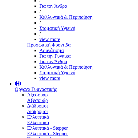
/
Για τον Άνδρα
/
Καλλυντικά & Περιποίηση
/
Στοματική Υγιεινή
/
view more
Προσωπική Φροντίδα
Αδυνάτισμα
Για την Γυναίκα
Για τον Άνδρα
Καλλυντικά & Περιποίηση
Στοματική Υγιεινή
view more
Όργανα Γυμναστικής
Αξεσουάρ
Αξεσουάρ
Διάδρομοι
Διάδρομοι
Ελλειπτικά
Ελλειπτικά
Ελλειπτικά - Stepper
Ελλειπτικά - Stepper