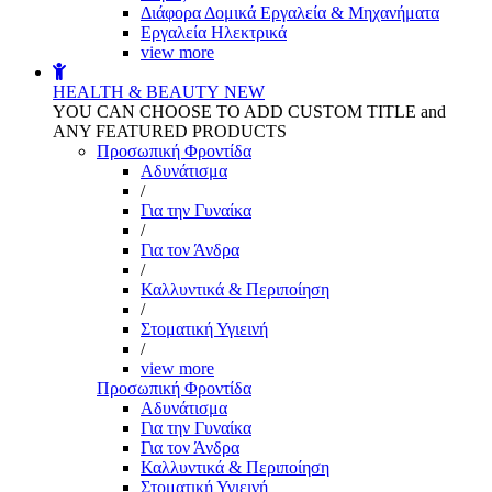
Διάφορα Δομικά Εργαλεία & Μηχανήματα
Εργαλεία Ηλεκτρικά
view more
HEALTH & BEAUTY
NEW
YOU CAN CHOOSE TO ADD CUSTOM TITLE and
ANY FEATURED PRODUCTS
Προσωπική Φροντίδα
Αδυνάτισμα
/
Για την Γυναίκα
/
Για τον Άνδρα
/
Καλλυντικά & Περιποίηση
/
Στοματική Υγιεινή
/
view more
Προσωπική Φροντίδα
Αδυνάτισμα
Για την Γυναίκα
Για τον Άνδρα
Καλλυντικά & Περιποίηση
Στοματική Υγιεινή