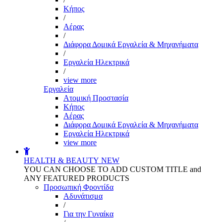
Kήπος
/
Αέρας
/
Διάφορα Δομικά Εργαλεία & Μηχανήματα
/
Εργαλεία Ηλεκτρικά
/
view more
Εργαλεία
Aτομική Προστασία
Kήπος
Αέρας
Διάφορα Δομικά Εργαλεία & Μηχανήματα
Εργαλεία Ηλεκτρικά
view more
HEALTH & BEAUTY
NEW
YOU CAN CHOOSE TO ADD CUSTOM TITLE and
ANY FEATURED PRODUCTS
Προσωπική Φροντίδα
Αδυνάτισμα
/
Για την Γυναίκα