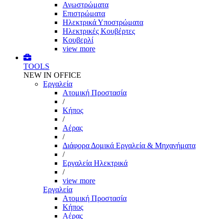
Ανωστρώματα
Επιστρώματα
Ηλεκτρικά Υποστρώματα
Ηλεκτρικές Κουβέρτες
Κουβερλί
view more
TOOLS
NEW IN OFFICE
Εργαλεία
Aτομική Προστασία
/
Kήπος
/
Αέρας
/
Διάφορα Δομικά Εργαλεία & Μηχανήματα
/
Εργαλεία Ηλεκτρικά
/
view more
Εργαλεία
Aτομική Προστασία
Kήπος
Αέρας