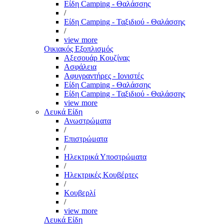
Είδη Camping - Θαλάσσης
/
Είδη Camping - Ταξιδιού - Θαλάσσης
/
view more
Οικιακός Εξοπλισμός
Αξεσουάρ Κουζίνας
Ασφάλεια
Αφυγραντήρες - Ιονιστές
Είδη Camping - Θαλάσσης
Είδη Camping - Ταξιδιού - Θαλάσσης
view more
Λευκά Είδη
Ανωστρώματα
/
Επιστρώματα
/
Ηλεκτρικά Υποστρώματα
/
Ηλεκτρικές Κουβέρτες
/
Κουβερλί
/
view more
Λευκά Είδη