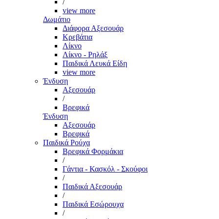
/
view more
Δωμάτιο
Διάφορα Αξεσουάρ
Κρεβάτια
Λίκνο
Λίκνο - Ρηλάξ
Παιδικά Λευκά Είδη
view more
Ένδυση
Αξεσουάρ
/
Βρεφικά
Ένδυση
Αξεσουάρ
Βρεφικά
Παιδικά Ρούχα
Βρεφικά Φορμάκια
/
Γάντια - Κασκόλ - Σκούφοι
/
Παιδικά Αξεσουάρ
/
Παιδικά Εσώρουχα
/