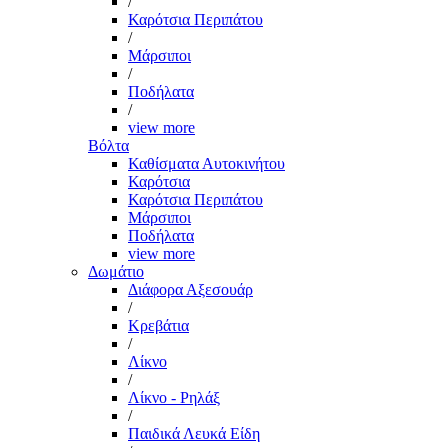
/
Καρότσια Περιπάτου
/
Μάρσιποι
/
Ποδήλατα
/
view more
Βόλτα
Καθίσματα Αυτοκινήτου
Καρότσια
Καρότσια Περιπάτου
Μάρσιποι
Ποδήλατα
view more
Δωμάτιο
Διάφορα Αξεσουάρ
/
Κρεβάτια
/
Λίκνο
/
Λίκνο - Ρηλάξ
/
Παιδικά Λευκά Είδη