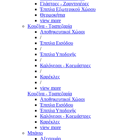
Γλάστρες - Ζαρντινιέρες
Έπιπλα Εξωτερικού Χώρου
Θερμοκήπια
view more
Κουζίνα - Τραπεζαρία
Αποθηκευτικοί Χώροι
/
Έπιπλα Εισόδου
/
Έπιπλα Υποδοχής
/
Καλόγεροι - Κρεμάστρες
/
Καρέκλες
/
view more
Κουζίνα - Τραπεζαρία
Αποθηκευτικοί Χώροι
Έπιπλα Εισόδου
Έπιπλα Υποδοχής
Καλόγεροι - Κρεμάστρες
Καρέκλες
view more
Μπάνιο
Αξεσουάρ