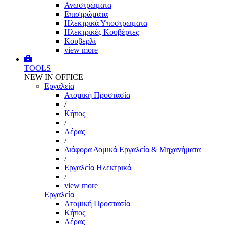
Ανωστρώματα
Επιστρώματα
Ηλεκτρικά Υποστρώματα
Ηλεκτρικές Κουβέρτες
Κουβερλί
view more
TOOLS
NEW IN OFFICE
Εργαλεία
Aτομική Προστασία
/
Kήπος
/
Αέρας
/
Διάφορα Δομικά Εργαλεία & Μηχανήματα
/
Εργαλεία Ηλεκτρικά
/
view more
Εργαλεία
Aτομική Προστασία
Kήπος
Αέρας