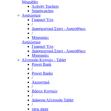
Wearables
Activity Trackers
Smartwatches
Αναλώσιμα
Γραφική Ύλη
/
Διαφημιστικά Σταντ - Αφισοθήκες
/
Μπαταρίες
Αναλώσιμα
Γραφική Ύλη
Διαφημιστικά Σταντ - Αφισοθήκες
Μπαταρίες
Αξεσουάρ Κινητών - Tablet
Power Bank
/
Power Banks
/
Ακουστικά
/
Βάσεις Κινητών
/
Διάφορα Αξεσουάρ Tablet
/
view more