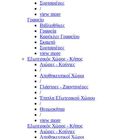
Συρταριέρες
/
view more
Γραφείο
Βιβλιοθήκες
Γραφεία
Καρέκλες Γραφείου
Σκαμπό
Συρταριέρες
view more
Εξωτερικός Χώρος - Κήπος
Αιώρες - Κούνιες
/
Αποθηκευτικοί Χώροι
/
Γλάστρες - Ζαρντινιέρες
/
Έπιπλα Εξωτερικού Χώρου
/
Θερμοκήπια
/
view more
Εξωτερικός Χώρος - Κήπος
Αιώρες - Κούνιες
Αποθηκευτικοί Χώροι