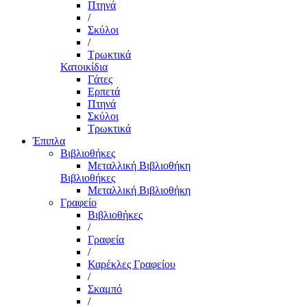
Πτηνά
/
Σκύλοι
/
Τρωκτικά
Κατοικίδια
Γάτες
Ερπετά
Πτηνά
Σκύλοι
Τρωκτικά
Έπιπλα
Βιβλιοθήκες
Μεταλλική Βιβλιοθήκη
Βιβλιοθήκες
Μεταλλική Βιβλιοθήκη
Γραφείο
Βιβλιοθήκες
/
Γραφεία
/
Καρέκλες Γραφείου
/
Σκαμπό
/