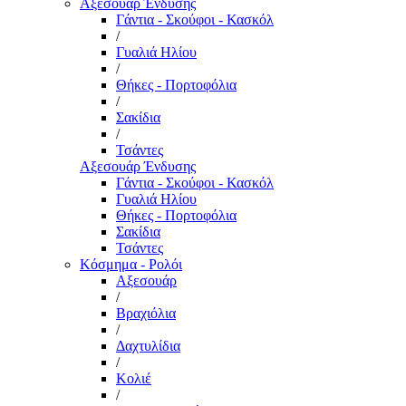
Αξεσουάρ Ένδυσης
Γάντια - Σκούφοι - Κασκόλ
/
Γυαλιά Ηλίου
/
Θήκες - Πορτοφόλια
/
Σακίδια
/
Τσάντες
Αξεσουάρ Ένδυσης
Γάντια - Σκούφοι - Κασκόλ
Γυαλιά Ηλίου
Θήκες - Πορτοφόλια
Σακίδια
Τσάντες
Κόσμημα - Ρολόι
Αξεσουάρ
/
Βραχιόλια
/
Δαχτυλίδια
/
Κολιέ
/