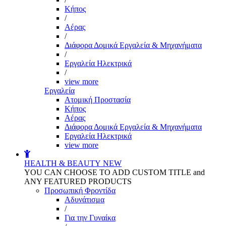
Kήπος
/
Αέρας
/
Διάφορα Δομικά Εργαλεία & Μηχανήματα
/
Εργαλεία Ηλεκτρικά
/
view more
Εργαλεία
Aτομική Προστασία
Kήπος
Αέρας
Διάφορα Δομικά Εργαλεία & Μηχανήματα
Εργαλεία Ηλεκτρικά
view more
HEALTH & BEAUTY
NEW
YOU CAN CHOOSE TO ADD CUSTOM TITLE and
ANY FEATURED PRODUCTS
Προσωπική Φροντίδα
Αδυνάτισμα
/
Για την Γυναίκα