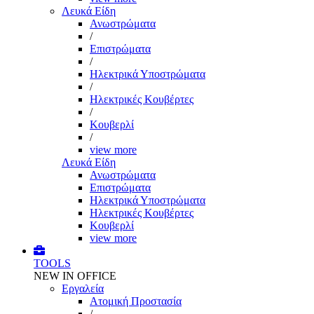
Λευκά Είδη
Ανωστρώματα
/
Επιστρώματα
/
Ηλεκτρικά Υποστρώματα
/
Ηλεκτρικές Κουβέρτες
/
Κουβερλί
/
view more
Λευκά Είδη
Ανωστρώματα
Επιστρώματα
Ηλεκτρικά Υποστρώματα
Ηλεκτρικές Κουβέρτες
Κουβερλί
view more
TOOLS
NEW IN OFFICE
Εργαλεία
Aτομική Προστασία
/