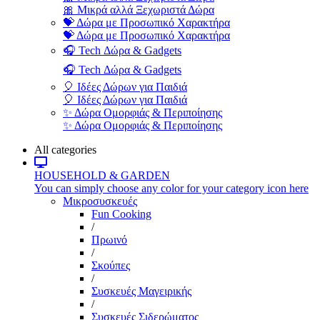
🎀 Μικρά αλλά Ξεχωριστά Δώρα
💝 Δώρα με Προσωπικό Χαρακτήρα
💝 Δώρα με Προσωπικό Χαρακτήρα
🎧 Tech Δώρα & Gadgets
🎧 Tech Δώρα & Gadgets
🎈 Ιδέες Δώρων για Παιδιά
🎈 Ιδέες Δώρων για Παιδιά
✨ Δώρα Ομορφιάς & Περιποίησης
✨ Δώρα Ομορφιάς & Περιποίησης
All categories
HOUSEHOLD & GARDEN
You can simply choose any color for your category icon here
Μικροσυσκευές
Fun Cooking
/
Πρωινό
/
Σκούπες
/
Συσκευές Μαγειρικής
/
Συσκευές Σιδερώματος