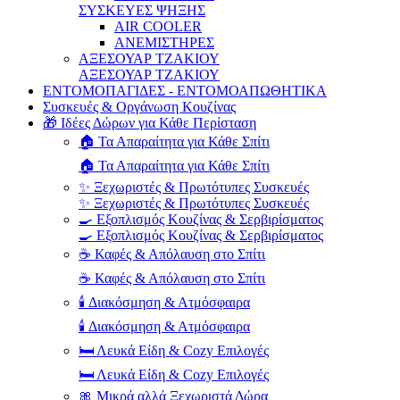
ΣΥΣΚΕΥΕΣ ΨΗΞΗΣ
AIR COOLER
ΑΝΕΜΙΣΤΗΡΕΣ
ΑΞΕΣΟΥΑΡ ΤΖΑΚΙΟΥ
ΑΞΕΣΟΥΑΡ ΤΖΑΚΙΟΥ
ΕΝΤΟΜΟΠΑΓΙΔΕΣ - ΕΝΤΟΜΟΑΠΩΘΗΤΙΚΑ
Συσκευές & Οργάνωση Κουζίνας
🎁 Ιδέες Δώρων για Κάθε Περίσταση
🏠 Τα Απαραίτητα για Κάθε Σπίτι
🏠 Τα Απαραίτητα για Κάθε Σπίτι
✨ Ξεχωριστές & Πρωτότυπες Συσκευές
✨ Ξεχωριστές & Πρωτότυπες Συσκευές
🍳 Εξοπλισμός Κουζίνας & Σερβιρίσματος
🍳 Εξοπλισμός Κουζίνας & Σερβιρίσματος
☕ Καφές & Απόλαυση στο Σπίτι
☕ Καφές & Απόλαυση στο Σπίτι
🕯️ Διακόσμηση & Ατμόσφαιρα
🕯️ Διακόσμηση & Ατμόσφαιρα
🛏️ Λευκά Είδη & Cozy Επιλογές
🛏️ Λευκά Είδη & Cozy Επιλογές
🎀 Μικρά αλλά Ξεχωριστά Δώρα