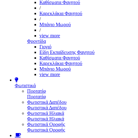
Καθίσματα Φαγητού
/
Καρεκλάκια Φαγητού
/
Μπάνιο Μωρού
/
view more
Φροντίδα
Γιογιό
Είδη Εκπαίδευσης Φαγητού
Καθίσματα Φαγητού
Καρεκλάκια Φαγητού
Μπάνιο Μωρού
view more
Φωτιστικά
Πορτατίφ
Πορτατίφ
Φωτιστικά Δαπέδου
Φωτιστικά Δαπέδου
Φωτιστικά Ηλιακά
Φωτιστικά Ηλιακά
Φωτιστικά Οροφής
Φωτιστικά Οροφής