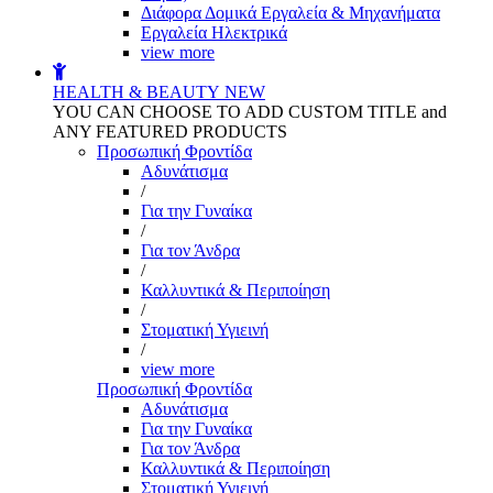
Διάφορα Δομικά Εργαλεία & Μηχανήματα
Εργαλεία Ηλεκτρικά
view more
HEALTH & BEAUTY
NEW
YOU CAN CHOOSE TO ADD CUSTOM TITLE and
ANY FEATURED PRODUCTS
Προσωπική Φροντίδα
Αδυνάτισμα
/
Για την Γυναίκα
/
Για τον Άνδρα
/
Καλλυντικά & Περιποίηση
/
Στοματική Υγιεινή
/
view more
Προσωπική Φροντίδα
Αδυνάτισμα
Για την Γυναίκα
Για τον Άνδρα
Καλλυντικά & Περιποίηση
Στοματική Υγιεινή