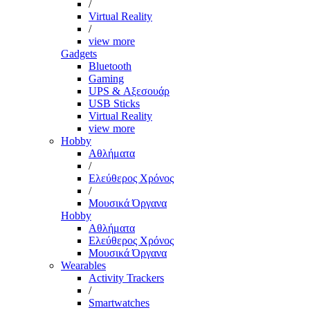
/
Virtual Reality
/
view more
Gadgets
Bluetooth
Gaming
UPS & Αξεσουάρ
USB Sticks
Virtual Reality
view more
Hobby
Αθλήματα
/
Ελεύθερος Χρόνος
/
Μουσικά Όργανα
Hobby
Αθλήματα
Ελεύθερος Χρόνος
Μουσικά Όργανα
Wearables
Activity Trackers
/
Smartwatches