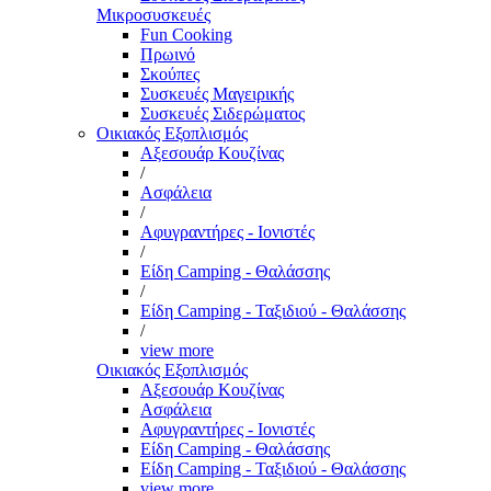
Μικροσυσκευές
Fun Cooking
Πρωινό
Σκούπες
Συσκευές Μαγειρικής
Συσκευές Σιδερώματος
Οικιακός Εξοπλισμός
Αξεσουάρ Κουζίνας
/
Ασφάλεια
/
Αφυγραντήρες - Ιονιστές
/
Είδη Camping - Θαλάσσης
/
Είδη Camping - Ταξιδιού - Θαλάσσης
/
view more
Οικιακός Εξοπλισμός
Αξεσουάρ Κουζίνας
Ασφάλεια
Αφυγραντήρες - Ιονιστές
Είδη Camping - Θαλάσσης
Είδη Camping - Ταξιδιού - Θαλάσσης
view more