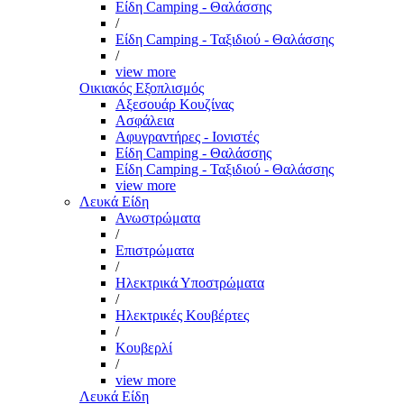
Είδη Camping - Θαλάσσης
/
Είδη Camping - Ταξιδιού - Θαλάσσης
/
view more
Οικιακός Εξοπλισμός
Αξεσουάρ Κουζίνας
Ασφάλεια
Αφυγραντήρες - Ιονιστές
Είδη Camping - Θαλάσσης
Είδη Camping - Ταξιδιού - Θαλάσσης
view more
Λευκά Είδη
Ανωστρώματα
/
Επιστρώματα
/
Ηλεκτρικά Υποστρώματα
/
Ηλεκτρικές Κουβέρτες
/
Κουβερλί
/
view more
Λευκά Είδη