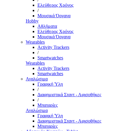
Ελεύθερος Χρόνος
/
Μουσικά Όργανα
Hobby
Αθλήματα
Ελεύθερος Χρόνος
Μουσικά Όργανα
Wearables
Activity Trackers
/
Smartwatches
Wearables
Activity Trackers
Smartwatches
Αναλώσιμα
Γραφική Ύλη
/
Διαφημιστικά Σταντ - Αφισοθήκες
/
Μπαταρίες
Αναλώσιμα
Γραφική Ύλη
Διαφημιστικά Σταντ - Αφισοθήκες
Μπαταρίες