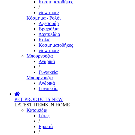
Κοσμηματοθήκες
/
view more
Κόσμημα - Ρολόι
Αξεσουάρ
Βραχιόλια
Δαχτυλίδια
Κολιέ
Κοσμηματοθήκες
view more
Μπουρνούζια
Ανδρικά
/
Γυναικεία
Μπουρνούζια
Ανδρικά
Γυναικεία
PET PRODUCTS
NEW
LATEST ITEMS IN HOME
Κατοικίδια
Γάτες
/
Ερπετά
/