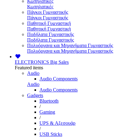
Κωπηλατικές
Κωπηλατικές
Πάγκοι Γυμναστικής
Πάγκοι Γυμναστικής
Παθητική Γυμναστική
Παθητική Γυμναστική
Ποδήλατα Γυμναστικής
Ποδήλατα Γυμναστικής
Πολυόργανα και Μηχανήματα Γυμναστικής
Πολυόργανα και Μηχανήματα Γυμναστικής
ELECTRONICS
Big Sales
Featured items
Audio
Audio Components
Audio
Audio Components
Gadgets
Bluetooth
/
Gaming
/
UPS & Αξεσουάρ
/
USB Sticks