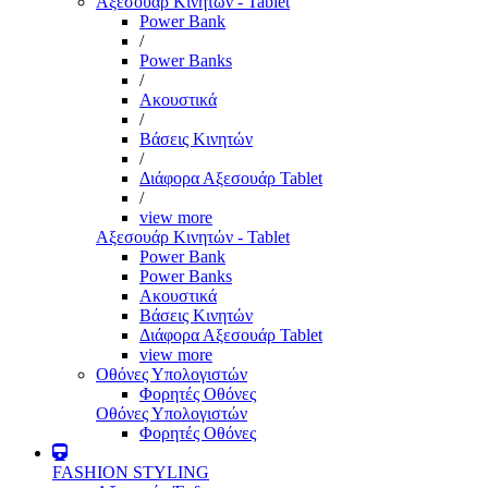
Αξεσουάρ Κινητών - Tablet
Power Bank
/
Power Banks
/
Ακουστικά
/
Βάσεις Κινητών
/
Διάφορα Αξεσουάρ Tablet
/
view more
Αξεσουάρ Κινητών - Tablet
Power Bank
Power Banks
Ακουστικά
Βάσεις Κινητών
Διάφορα Αξεσουάρ Tablet
view more
Οθόνες Υπολογιστών
Φορητές Οθόνες
Οθόνες Υπολογιστών
Φορητές Οθόνες
FASHION STYLING