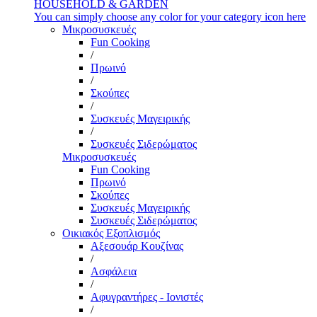
HOUSEHOLD & GARDEN
You can simply choose any color for your category icon here
Μικροσυσκευές
Fun Cooking
/
Πρωινό
/
Σκούπες
/
Συσκευές Μαγειρικής
/
Συσκευές Σιδερώματος
Μικροσυσκευές
Fun Cooking
Πρωινό
Σκούπες
Συσκευές Μαγειρικής
Συσκευές Σιδερώματος
Οικιακός Εξοπλισμός
Αξεσουάρ Κουζίνας
/
Ασφάλεια
/
Αφυγραντήρες - Ιονιστές
/