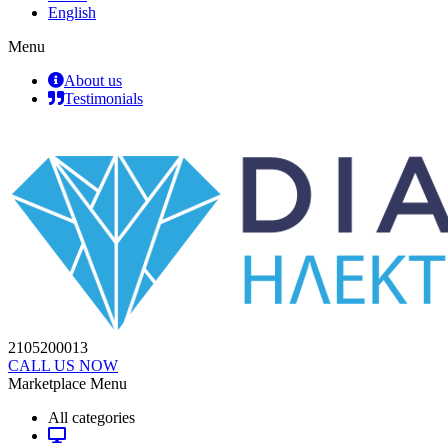
English
Menu
About us
Testimonials
2105200013
CALL US NOW
Marketplace Menu
All categories