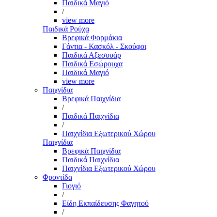
Παιδικά Μαγιό
/
view more
Παιδικά Ρούχα
Βρεφικά Φορμάκια
Γάντια - Κασκόλ - Σκούφοι
Παιδικά Αξεσουάρ
Παιδικά Εσώρουχα
Παιδικά Μαγιό
view more
Παιχνίδια
Βρεφικά Παιχνίδια
/
Παιδικά Παιχνίδια
/
Παιχνίδια Εξωτερικού Χώρου
Παιχνίδια
Βρεφικά Παιχνίδια
Παιδικά Παιχνίδια
Παιχνίδια Εξωτερικού Χώρου
Φροντίδα
Γιογιό
/
Είδη Εκπαίδευσης Φαγητού
/