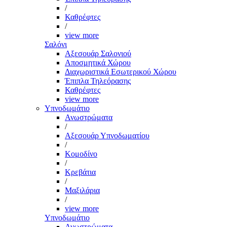
/
Καθρέφτες
/
view more
Σαλόνι
Αξεσουάρ Σαλονιού
Αποσμητικά Χώρου
Διαχωριστικά Εσωτερικού Χώρου
Έπιπλα Τηλεόρασης
Καθρέφτες
view more
Υπνοδωμάτιο
Ανωστρώματα
/
Αξεσουάρ Υπνοδωματίου
/
Κομοδίνο
/
Κρεβάτια
/
Μαξιλάρια
/
view more
Υπνοδωμάτιο
Ανωστρώματα