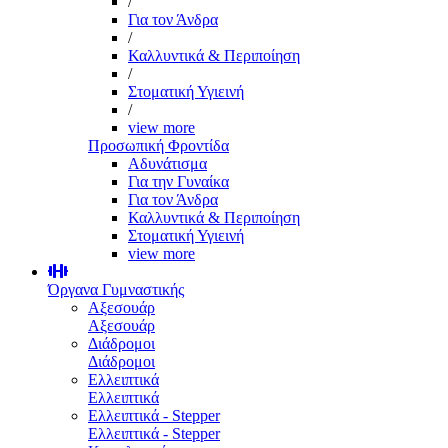
/
Για τον Άνδρα
/
Καλλυντικά & Περιποίηση
/
Στοματική Υγιεινή
/
view more
Προσωπική Φροντίδα
Αδυνάτισμα
Για την Γυναίκα
Για τον Άνδρα
Καλλυντικά & Περιποίηση
Στοματική Υγιεινή
view more
Όργανα Γυμναστικής
Αξεσουάρ
Αξεσουάρ
Διάδρομοι
Διάδρομοι
Ελλειπτικά
Ελλειπτικά
Ελλειπτικά - Stepper
Ελλειπτικά - Stepper