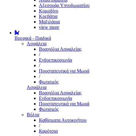
Αξεσουάρ Υπνοδωματίου
Κομοδίνο
Κρεβάτια
Μαξιλάρια
view more
Βρεφικά - Παιδικά
Ασφάλεια
Βραχιόλια Ασφαλείας
/
Ενδοεπικοινωνία
/
Προστατευτικά για Μωρά
/
Φωτισμός
Ασφάλεια
Βραχιόλια Ασφαλείας
Ενδοεπικοινωνία
Προστατευτικά για Μωρά
Φωτισμός
Βόλτα
Καθίσματα Αυτοκινήτου
/
Καρότσια