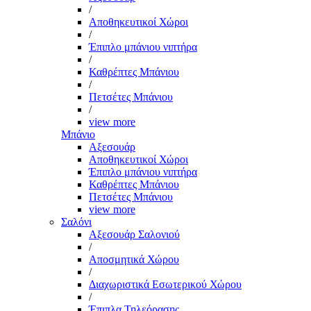
/
Αποθηκευτικοί Χώροι
/
Έπιπλο μπάνιου νιπτήρα
/
Καθρέπτες Μπάνιου
/
Πετσέτες Μπάνιου
/
view more
Μπάνιο
Αξεσουάρ
Αποθηκευτικοί Χώροι
Έπιπλο μπάνιου νιπτήρα
Καθρέπτες Μπάνιου
Πετσέτες Μπάνιου
view more
Σαλόνι
Αξεσουάρ Σαλονιού
/
Αποσμητικά Χώρου
/
Διαχωριστικά Εσωτερικού Χώρου
/
Έπιπλα Τηλεόρασης