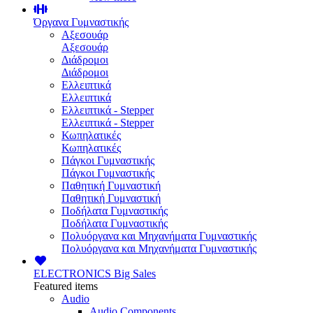
Όργανα Γυμναστικής
Αξεσουάρ
Αξεσουάρ
Διάδρομοι
Διάδρομοι
Ελλειπτικά
Ελλειπτικά
Ελλειπτικά - Stepper
Ελλειπτικά - Stepper
Κωπηλατικές
Κωπηλατικές
Πάγκοι Γυμναστικής
Πάγκοι Γυμναστικής
Παθητική Γυμναστική
Παθητική Γυμναστική
Ποδήλατα Γυμναστικής
Ποδήλατα Γυμναστικής
Πολυόργανα και Μηχανήματα Γυμναστικής
Πολυόργανα και Μηχανήματα Γυμναστικής
ELECTRONICS
Big Sales
Featured items
Audio
Audio Components