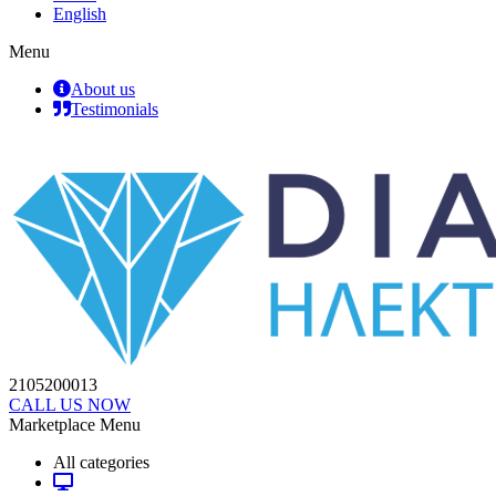
English
Menu
About us
Testimonials
2105200013
CALL US NOW
Marketplace Menu
All categories