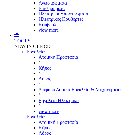
Ανωστρώματα
Επιστρώματα
Ηλεκτρικά Υποστρώματα
Ηλεκτρικές Κουβέρτες
Κουβερλί
view more
TOOLS
NEW IN OFFICE
Εργαλεία
Aτομική Προστασία
/
Kήπος
/
Αέρας
/
Διάφορα Δομικά Εργαλεία & Μηχανήματα
/
Εργαλεία Ηλεκτρικά
/
view more
Εργαλεία
Aτομική Προστασία
Kήπος
Αέρας