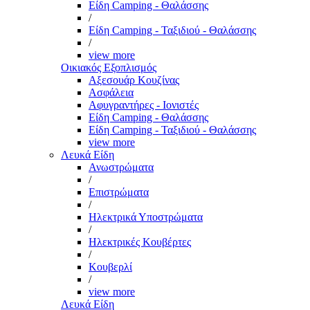
Είδη Camping - Θαλάσσης
/
Είδη Camping - Ταξιδιού - Θαλάσσης
/
view more
Οικιακός Εξοπλισμός
Αξεσουάρ Κουζίνας
Ασφάλεια
Αφυγραντήρες - Ιονιστές
Είδη Camping - Θαλάσσης
Είδη Camping - Ταξιδιού - Θαλάσσης
view more
Λευκά Είδη
Ανωστρώματα
/
Επιστρώματα
/
Ηλεκτρικά Υποστρώματα
/
Ηλεκτρικές Κουβέρτες
/
Κουβερλί
/
view more
Λευκά Είδη