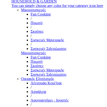
HOUSEHOLD & GARDEN
You can simply choose any color for your category icon here
Μικροσυσκευές
Fun Cooking
/
Πρωινό
/
Σκούπες
/
Συσκευές Μαγειρικής
/
Συσκευές Σιδερώματος
Μικροσυσκευές
Fun Cooking
Πρωινό
Σκούπες
Συσκευές Μαγειρικής
Συσκευές Σιδερώματος
Οικιακός Εξοπλισμός
Αξεσουάρ Κουζίνας
/
Ασφάλεια
/
Αφυγραντήρες - Ιονιστές
/