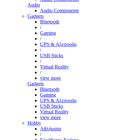
Audio
Audio Components
Gadgets
Bluetooth
/
Gaming
/
UPS & Αξεσουάρ
/
USB Sticks
/
Virtual Reality
/
view more
Gadgets
Bluetooth
Gaming
UPS & Αξεσουάρ
USB Sticks
Virtual Reality
view more
Hobby
Αθλήματα
/
Ελεύθερος Χρόνος