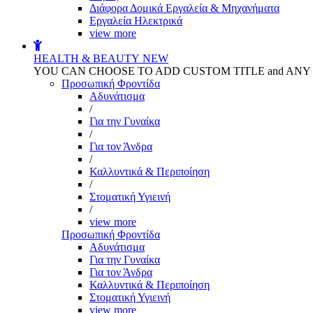
Διάφορα Δομικά Εργαλεία & Μηχανήματα
Εργαλεία Ηλεκτρικά
view more
HEALTH & BEAUTY
NEW
YOU CAN CHOOSE TO ADD CUSTOM TITLE and AN
Προσωπική Φροντίδα
Αδυνάτισμα
/
Για την Γυναίκα
/
Για τον Άνδρα
/
Καλλυντικά & Περιποίηση
/
Στοματική Υγιεινή
/
view more
Προσωπική Φροντίδα
Αδυνάτισμα
Για την Γυναίκα
Για τον Άνδρα
Καλλυντικά & Περιποίηση
Στοματική Υγιεινή
view more