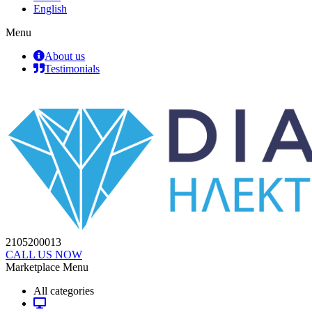
English
Menu
About us
Testimonials
2105200013
CALL US NOW
Marketplace Menu
All categories