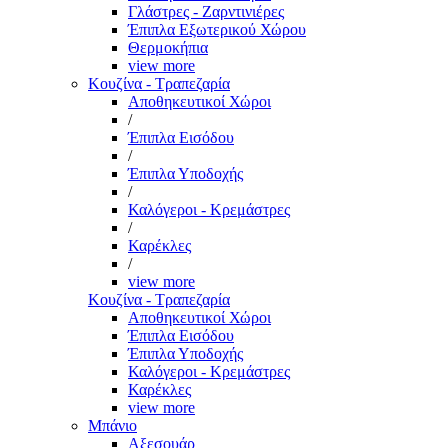
Γλάστρες - Ζαρντινιέρες
Έπιπλα Εξωτερικού Χώρου
Θερμοκήπια
view more
Κουζίνα - Τραπεζαρία
Αποθηκευτικοί Χώροι
/
Έπιπλα Εισόδου
/
Έπιπλα Υποδοχής
/
Καλόγεροι - Κρεμάστρες
/
Καρέκλες
/
view more
Κουζίνα - Τραπεζαρία
Αποθηκευτικοί Χώροι
Έπιπλα Εισόδου
Έπιπλα Υποδοχής
Καλόγεροι - Κρεμάστρες
Καρέκλες
view more
Μπάνιο
Αξεσουάρ