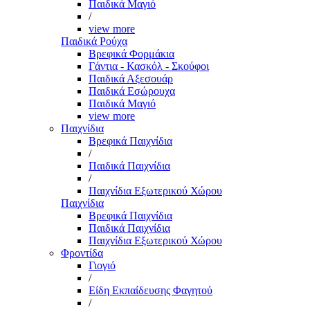
Παιδικά Μαγιό
/
view more
Παιδικά Ρούχα
Βρεφικά Φορμάκια
Γάντια - Κασκόλ - Σκούφοι
Παιδικά Αξεσουάρ
Παιδικά Εσώρουχα
Παιδικά Μαγιό
view more
Παιχνίδια
Βρεφικά Παιχνίδια
/
Παιδικά Παιχνίδια
/
Παιχνίδια Εξωτερικού Χώρου
Παιχνίδια
Βρεφικά Παιχνίδια
Παιδικά Παιχνίδια
Παιχνίδια Εξωτερικού Χώρου
Φροντίδα
Γιογιό
/
Είδη Εκπαίδευσης Φαγητού
/