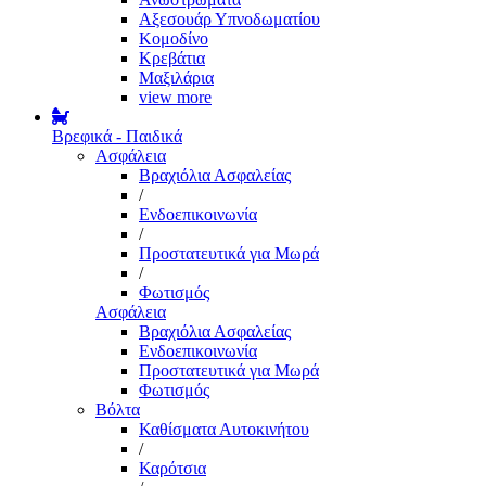
Αξεσουάρ Υπνοδωματίου
Κομοδίνο
Κρεβάτια
Μαξιλάρια
view more
Βρεφικά - Παιδικά
Ασφάλεια
Βραχιόλια Ασφαλείας
/
Ενδοεπικοινωνία
/
Προστατευτικά για Μωρά
/
Φωτισμός
Ασφάλεια
Βραχιόλια Ασφαλείας
Ενδοεπικοινωνία
Προστατευτικά για Μωρά
Φωτισμός
Βόλτα
Καθίσματα Αυτοκινήτου
/
Καρότσια