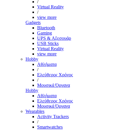
/
Virtual Reality
/
view more
Gadgets
Bluetooth
Gaming
UPS & Αξεσουάρ
USB Sticks
Virtual Reality
view more
Hobby
Αθλήματα
/
Ελεύθερος Χρόνος
/
Μουσικά Όργανα
Hobby
Αθλήματα
Ελεύθερος Χρόνος
Μουσικά Όργανα
Wearables
Activity Trackers
/
Smartwatches