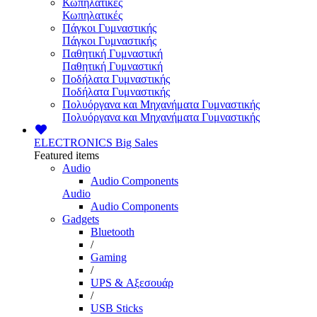
Κωπηλατικές
Κωπηλατικές
Πάγκοι Γυμναστικής
Πάγκοι Γυμναστικής
Παθητική Γυμναστική
Παθητική Γυμναστική
Ποδήλατα Γυμναστικής
Ποδήλατα Γυμναστικής
Πολυόργανα και Μηχανήματα Γυμναστικής
Πολυόργανα και Μηχανήματα Γυμναστικής
ELECTRONICS
Big Sales
Featured items
Audio
Audio Components
Audio
Audio Components
Gadgets
Bluetooth
/
Gaming
/
UPS & Αξεσουάρ
/
USB Sticks