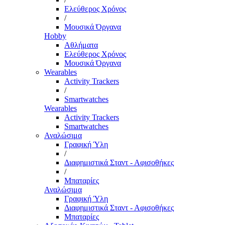
Ελεύθερος Χρόνος
/
Μουσικά Όργανα
Hobby
Αθλήματα
Ελεύθερος Χρόνος
Μουσικά Όργανα
Wearables
Activity Trackers
/
Smartwatches
Wearables
Activity Trackers
Smartwatches
Αναλώσιμα
Γραφική Ύλη
/
Διαφημιστικά Σταντ - Αφισοθήκες
/
Μπαταρίες
Αναλώσιμα
Γραφική Ύλη
Διαφημιστικά Σταντ - Αφισοθήκες
Μπαταρίες