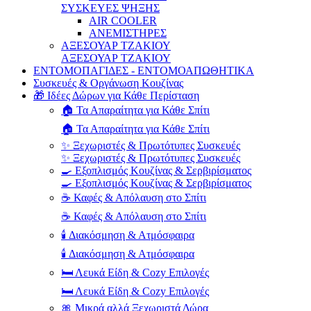
ΣΥΣΚΕΥΕΣ ΨΗΞΗΣ
AIR COOLER
ΑΝΕΜΙΣΤΗΡΕΣ
ΑΞΕΣΟΥΑΡ ΤΖΑΚΙΟΥ
ΑΞΕΣΟΥΑΡ ΤΖΑΚΙΟΥ
ΕΝΤΟΜΟΠΑΓΙΔΕΣ - ΕΝΤΟΜΟΑΠΩΘΗΤΙΚΑ
Συσκευές & Οργάνωση Κουζίνας
🎁 Ιδέες Δώρων για Κάθε Περίσταση
🏠 Τα Απαραίτητα για Κάθε Σπίτι
🏠 Τα Απαραίτητα για Κάθε Σπίτι
✨ Ξεχωριστές & Πρωτότυπες Συσκευές
✨ Ξεχωριστές & Πρωτότυπες Συσκευές
🍳 Εξοπλισμός Κουζίνας & Σερβιρίσματος
🍳 Εξοπλισμός Κουζίνας & Σερβιρίσματος
☕ Καφές & Απόλαυση στο Σπίτι
☕ Καφές & Απόλαυση στο Σπίτι
🕯️ Διακόσμηση & Ατμόσφαιρα
🕯️ Διακόσμηση & Ατμόσφαιρα
🛏️ Λευκά Είδη & Cozy Επιλογές
🛏️ Λευκά Είδη & Cozy Επιλογές
🎀 Μικρά αλλά Ξεχωριστά Δώρα