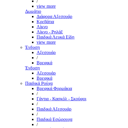
/
view more
Δωμάτιο
Διάφορα Αξεσουάρ
Κρεβάτια
Λίκνο
Λίκνο - Ρηλάξ
Παιδικά Λευκά Είδη
view more
Ένδυση
Αξεσουάρ
/
Βρεφικά
Ένδυση
Αξεσουάρ
Βρεφικά
Παιδικά Ρούχα
Βρεφικά Φορμάκια
/
Γάντια - Κασκόλ - Σκούφοι
/
Παιδικά Αξεσουάρ
/
Παιδικά Εσώρουχα
/