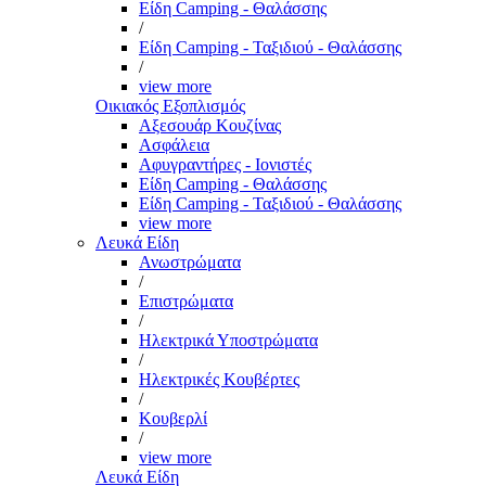
Είδη Camping - Θαλάσσης
/
Είδη Camping - Ταξιδιού - Θαλάσσης
/
view more
Οικιακός Εξοπλισμός
Αξεσουάρ Κουζίνας
Ασφάλεια
Αφυγραντήρες - Ιονιστές
Είδη Camping - Θαλάσσης
Είδη Camping - Ταξιδιού - Θαλάσσης
view more
Λευκά Είδη
Ανωστρώματα
/
Επιστρώματα
/
Ηλεκτρικά Υποστρώματα
/
Ηλεκτρικές Κουβέρτες
/
Κουβερλί
/
view more
Λευκά Είδη