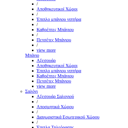
/
Αποθηκευτικοί Χώροι
/
Έπιπλο μπάνιου νιπτήρα
/
Καθρέπτες Μπάνιου
/
Πετσέτες Μπάνιου
/
view more
Μπάνιο
Αξεσουάρ
Αποθηκευτικοί Χώροι
Έπιπλο μπάνιου νιπτήρα
Καθρέπτες Μπάνιου
Πετσέτες Μπάνιου
view more
Σαλόνι
Αξεσουάρ Σαλονιού
/
Αποσμητικά Χώρου
/
Διαχωριστικά Εσωτερικού Χώρου
/
Έπιπλα Τηλεόρασης