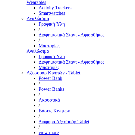
Wearables
Activity Trackers
Smartwatches
Αναλώσιμα
Γραφική Ύλη
/
Διαφημιστικά Σταντ - Αφισοθήκες
/
Μπαταρίες
Αναλώσιμα
Γραφική Ύλη
Διαφημιστικά Σταντ - Αφισοθήκες
Μπαταρίες
Αξεσουάρ Κινητών - Tablet
Power Bank
/
Power Banks
/
Ακουστικά
/
Βάσεις Κινητών
/
Διάφορα Αξεσουάρ Tablet
/
view more