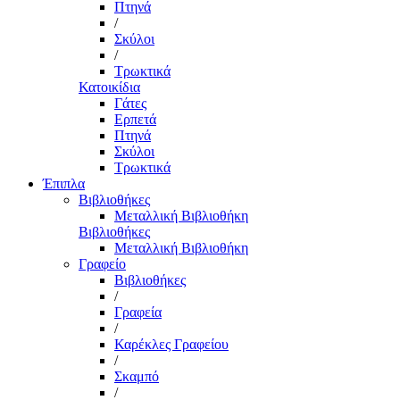
Πτηνά
/
Σκύλοι
/
Τρωκτικά
Κατοικίδια
Γάτες
Ερπετά
Πτηνά
Σκύλοι
Τρωκτικά
Έπιπλα
Βιβλιοθήκες
Μεταλλική Βιβλιοθήκη
Βιβλιοθήκες
Μεταλλική Βιβλιοθήκη
Γραφείο
Βιβλιοθήκες
/
Γραφεία
/
Καρέκλες Γραφείου
/
Σκαμπό
/