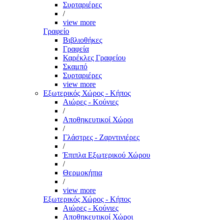
Συρταριέρες
/
view more
Γραφείο
Βιβλιοθήκες
Γραφεία
Καρέκλες Γραφείου
Σκαμπό
Συρταριέρες
view more
Εξωτερικός Χώρος - Κήπος
Αιώρες - Κούνιες
/
Αποθηκευτικοί Χώροι
/
Γλάστρες - Ζαρντινιέρες
/
Έπιπλα Εξωτερικού Χώρου
/
Θερμοκήπια
/
view more
Εξωτερικός Χώρος - Κήπος
Αιώρες - Κούνιες
Αποθηκευτικοί Χώροι