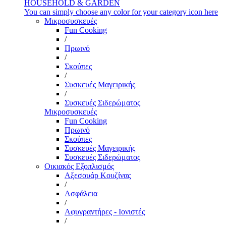
HOUSEHOLD & GARDEN
You can simply choose any color for your category icon here
Μικροσυσκευές
Fun Cooking
/
Πρωινό
/
Σκούπες
/
Συσκευές Μαγειρικής
/
Συσκευές Σιδερώματος
Μικροσυσκευές
Fun Cooking
Πρωινό
Σκούπες
Συσκευές Μαγειρικής
Συσκευές Σιδερώματος
Οικιακός Εξοπλισμός
Αξεσουάρ Κουζίνας
/
Ασφάλεια
/
Αφυγραντήρες - Ιονιστές
/