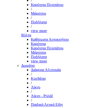
/
Καρότσια Περιπάτου
/
Μάρσιποι
/
Ποδήλατα
/
view more
Βόλτα
Καθίσματα Αυτοκινήτου
Καρότσια
Καρότσια Περιπάτου
Μάρσιποι
Ποδήλατα
view more
Δωμάτιο
Διάφορα Αξεσουάρ
/
Κρεβάτια
/
Λίκνο
/
Λίκνο - Ρηλάξ
/
Παιδικά Λευκά Είδη