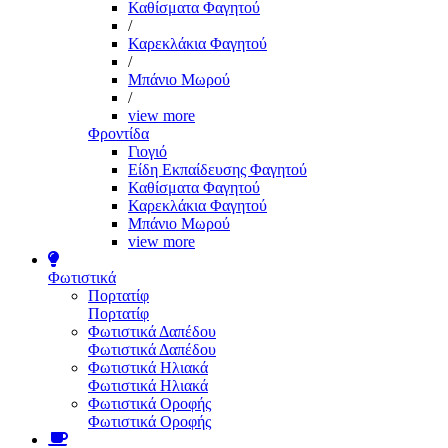
Καθίσματα Φαγητού
/
Καρεκλάκια Φαγητού
/
Μπάνιο Μωρού
/
view more
Φροντίδα
Γιογιό
Είδη Εκπαίδευσης Φαγητού
Καθίσματα Φαγητού
Καρεκλάκια Φαγητού
Μπάνιο Μωρού
view more
Φωτιστικά
Πορτατίφ
Πορτατίφ
Φωτιστικά Δαπέδου
Φωτιστικά Δαπέδου
Φωτιστικά Ηλιακά
Φωτιστικά Ηλιακά
Φωτιστικά Οροφής
Φωτιστικά Οροφής