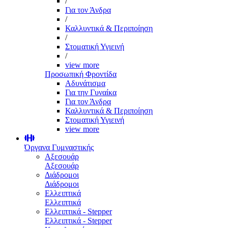
/
Για τον Άνδρα
/
Καλλυντικά & Περιποίηση
/
Στοματική Υγιεινή
/
view more
Προσωπική Φροντίδα
Αδυνάτισμα
Για την Γυναίκα
Για τον Άνδρα
Καλλυντικά & Περιποίηση
Στοματική Υγιεινή
view more
Όργανα Γυμναστικής
Αξεσουάρ
Αξεσουάρ
Διάδρομοι
Διάδρομοι
Ελλειπτικά
Ελλειπτικά
Ελλειπτικά - Stepper
Ελλειπτικά - Stepper