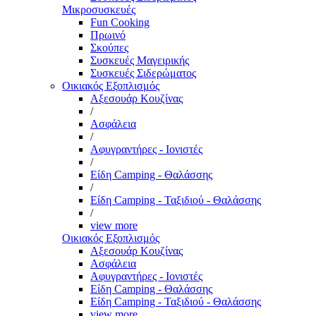
Μικροσυσκευές
Fun Cooking
Πρωινό
Σκούπες
Συσκευές Μαγειρικής
Συσκευές Σιδερώματος
Οικιακός Εξοπλισμός
Αξεσουάρ Κουζίνας
/
Ασφάλεια
/
Αφυγραντήρες - Ιονιστές
/
Είδη Camping - Θαλάσσης
/
Είδη Camping - Ταξιδιού - Θαλάσσης
/
view more
Οικιακός Εξοπλισμός
Αξεσουάρ Κουζίνας
Ασφάλεια
Αφυγραντήρες - Ιονιστές
Είδη Camping - Θαλάσσης
Είδη Camping - Ταξιδιού - Θαλάσσης
view more