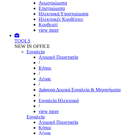
Ανωστρώματα
Επιστρώματα
Ηλεκτρικά Υποστρώματα
Ηλεκτρικές Κουβέρτες
Κουβερλί
view more
TOOLS
NEW IN OFFICE
Εργαλεία
Aτομική Προστασία
/
Kήπος
/
Αέρας
/
Διάφορα Δομικά Εργαλεία & Μηχανήματα
/
Εργαλεία Ηλεκτρικά
/
view more
Εργαλεία
Aτομική Προστασία
Kήπος
Αέρας