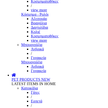
Κοσμηματοθήκες
/
view more
Κόσμημα - Ρολόι
Αξεσουάρ
Βραχιόλια
Δαχτυλίδια
Κολιέ
Κοσμηματοθήκες
view more
Μπουρνούζια
Ανδρικά
/
Γυναικεία
Μπουρνούζια
Ανδρικά
Γυναικεία
PET PRODUCTS
NEW
LATEST ITEMS IN HOME
Κατοικίδια
Γάτες
/
Ερπετά
/