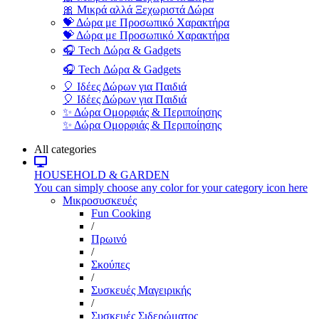
🎀 Μικρά αλλά Ξεχωριστά Δώρα
💝 Δώρα με Προσωπικό Χαρακτήρα
💝 Δώρα με Προσωπικό Χαρακτήρα
🎧 Tech Δώρα & Gadgets
🎧 Tech Δώρα & Gadgets
🎈 Ιδέες Δώρων για Παιδιά
🎈 Ιδέες Δώρων για Παιδιά
✨ Δώρα Ομορφιάς & Περιποίησης
✨ Δώρα Ομορφιάς & Περιποίησης
All categories
HOUSEHOLD & GARDEN
You can simply choose any color for your category icon here
Μικροσυσκευές
Fun Cooking
/
Πρωινό
/
Σκούπες
/
Συσκευές Μαγειρικής
/
Συσκευές Σιδερώματος