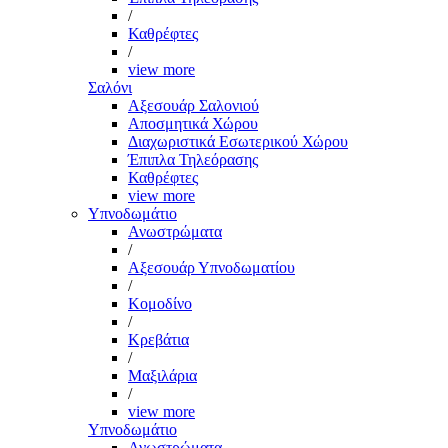
/
Καθρέφτες
/
view more
Σαλόνι
Αξεσουάρ Σαλονιού
Αποσμητικά Χώρου
Διαχωριστικά Εσωτερικού Χώρου
Έπιπλα Τηλεόρασης
Καθρέφτες
view more
Υπνοδωμάτιο
Ανωστρώματα
/
Αξεσουάρ Υπνοδωματίου
/
Κομοδίνο
/
Κρεβάτια
/
Μαξιλάρια
/
view more
Υπνοδωμάτιο
Ανωστρώματα