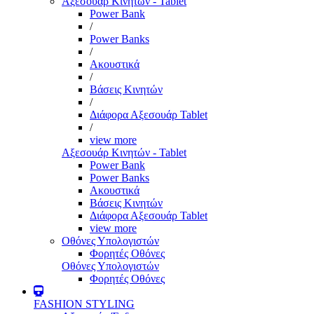
Αξεσουάρ Κινητών - Tablet
Power Bank
/
Power Banks
/
Ακουστικά
/
Βάσεις Κινητών
/
Διάφορα Αξεσουάρ Tablet
/
view more
Αξεσουάρ Κινητών - Tablet
Power Bank
Power Banks
Ακουστικά
Βάσεις Κινητών
Διάφορα Αξεσουάρ Tablet
view more
Οθόνες Υπολογιστών
Φορητές Οθόνες
Οθόνες Υπολογιστών
Φορητές Οθόνες
FASHION STYLING