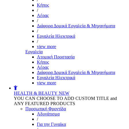
Kήπος
/
Αέρας
/
Διάφορα Δομικά Εργαλεία & Μηχανήματα
/
Εργαλεία Ηλεκτρικά
/
view more
Εργαλεία
Aτομική Προστασία
Kήπος
Αέρας
Διάφορα Δομικά Εργαλεία & Μηχανήματα
Εργαλεία Ηλεκτρικά
view more
HEALTH & BEAUTY
NEW
YOU CAN CHOOSE TO ADD CUSTOM TITLE and
ANY FEATURED PRODUCTS
Προσωπική Φροντίδα
Αδυνάτισμα
/
Για την Γυναίκα