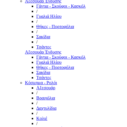
Αξεσουάρ Ένδυσης
Γάντια - Σκούφοι - Κασκόλ
/
Γυαλιά Ηλίου
/
Θήκες - Πορτοφόλια
/
Σακίδια
/
Τσάντες
Αξεσουάρ Ένδυσης
Γάντια - Σκούφοι - Κασκόλ
Γυαλιά Ηλίου
Θήκες - Πορτοφόλια
Σακίδια
Τσάντες
Κόσμημα - Ρολόι
Αξεσουάρ
/
Βραχιόλια
/
Δαχτυλίδια
/
Κολιέ
/