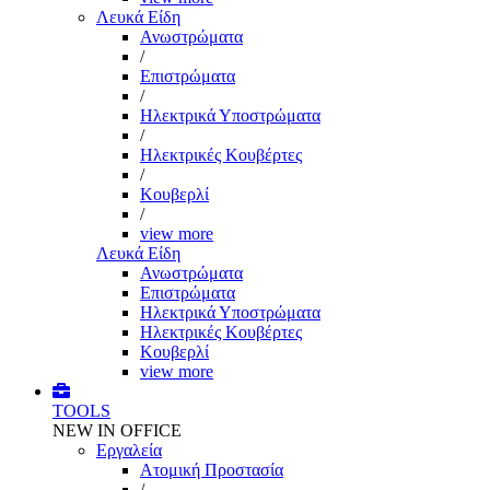
Λευκά Είδη
Ανωστρώματα
/
Επιστρώματα
/
Ηλεκτρικά Υποστρώματα
/
Ηλεκτρικές Κουβέρτες
/
Κουβερλί
/
view more
Λευκά Είδη
Ανωστρώματα
Επιστρώματα
Ηλεκτρικά Υποστρώματα
Ηλεκτρικές Κουβέρτες
Κουβερλί
view more
TOOLS
NEW IN OFFICE
Εργαλεία
Aτομική Προστασία
/