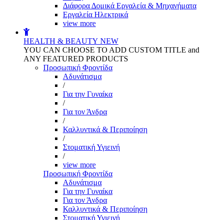
Διάφορα Δομικά Εργαλεία & Μηχανήματα
Εργαλεία Ηλεκτρικά
view more
HEALTH & BEAUTY
NEW
YOU CAN CHOOSE TO ADD CUSTOM TITLE and
ANY FEATURED PRODUCTS
Προσωπική Φροντίδα
Αδυνάτισμα
/
Για την Γυναίκα
/
Για τον Άνδρα
/
Καλλυντικά & Περιποίηση
/
Στοματική Υγιεινή
/
view more
Προσωπική Φροντίδα
Αδυνάτισμα
Για την Γυναίκα
Για τον Άνδρα
Καλλυντικά & Περιποίηση
Στοματική Υγιεινή