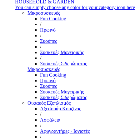
HOUSEHOLD & GARDEN
You can simply choose any color for your category icon here
Μικροσυσκευές
Fun Cooking
/
Πρωινό
/
Σκούπες
/
Συσκευές Μαγειρικής
/
Συσκευές Σιδερώματος
Μικροσυσκευές
Fun Cooking
Πρωινό
Σκούπες
Συσκευές Μαγειρικής
Συσκευές Σιδερώματος
Οικιακός Εξοπλισμός
Αξεσουάρ Κουζίνας
/
Ασφάλεια
/
Αφυγραντήρες - Ιονιστές
/