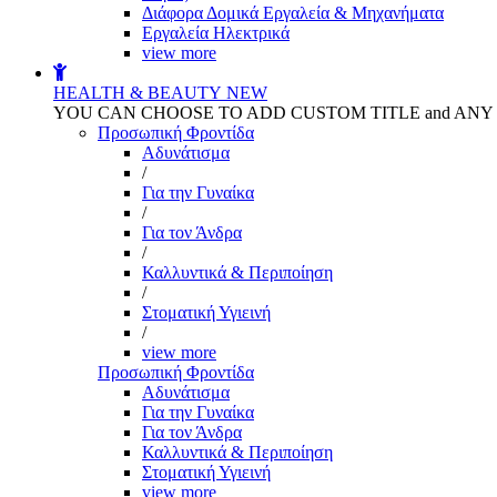
Διάφορα Δομικά Εργαλεία & Μηχανήματα
Εργαλεία Ηλεκτρικά
view more
HEALTH & BEAUTY
NEW
YOU CAN CHOOSE TO ADD CUSTOM TITLE and AN
Προσωπική Φροντίδα
Αδυνάτισμα
/
Για την Γυναίκα
/
Για τον Άνδρα
/
Καλλυντικά & Περιποίηση
/
Στοματική Υγιεινή
/
view more
Προσωπική Φροντίδα
Αδυνάτισμα
Για την Γυναίκα
Για τον Άνδρα
Καλλυντικά & Περιποίηση
Στοματική Υγιεινή
view more