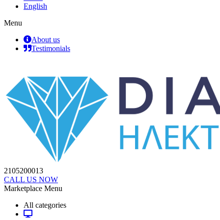
English
Menu
About us
Testimonials
2105200013
CALL US NOW
Marketplace Menu
All categories