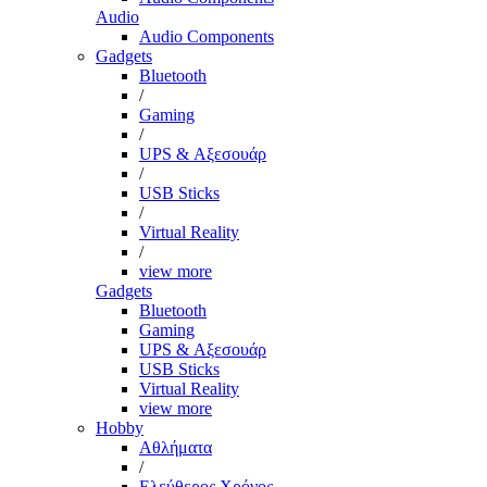
Audio
Audio Components
Gadgets
Bluetooth
/
Gaming
/
UPS & Αξεσουάρ
/
USB Sticks
/
Virtual Reality
/
view more
Gadgets
Bluetooth
Gaming
UPS & Αξεσουάρ
USB Sticks
Virtual Reality
view more
Hobby
Αθλήματα
/
Ελεύθερος Χρόνος