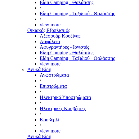
Είδη Camping - Θαλάσσης
/
Είδη Camping - Ταξιδιού - Θαλάσσης
/
view more
Οικιακός Εξοπλισμός
Αξεσουάρ Κουζίνας
Ασφάλεια
Αφυγραντήρες - Ιονιστές
Είδη Camping - Θαλάσσης
Είδη Camping - Ταξιδιού - Θαλάσσης
view more
Λευκά Είδη
Ανωστρώματα
/
Επιστρώματα
/
Ηλεκτρικά Υποστρώματα
/
Ηλεκτρικές Κουβέρτες
/
Κουβερλί
/
view more
Λευκά Είδη