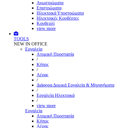
Ανωστρώματα
Επιστρώματα
Ηλεκτρικά Υποστρώματα
Ηλεκτρικές Κουβέρτες
Κουβερλί
view more
TOOLS
NEW IN OFFICE
Εργαλεία
Aτομική Προστασία
/
Kήπος
/
Αέρας
/
Διάφορα Δομικά Εργαλεία & Μηχανήματα
/
Εργαλεία Ηλεκτρικά
/
view more
Εργαλεία
Aτομική Προστασία
Kήπος
Αέρας