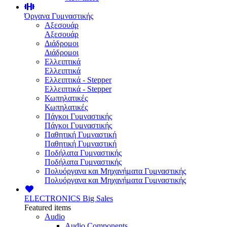
Όργανα Γυμναστικής
Αξεσουάρ
Αξεσουάρ
Διάδρομοι
Διάδρομοι
Ελλειπτικά
Ελλειπτικά
Ελλειπτικά - Stepper
Ελλειπτικά - Stepper
Κωπηλατικές
Κωπηλατικές
Πάγκοι Γυμναστικής
Πάγκοι Γυμναστικής
Παθητική Γυμναστική
Παθητική Γυμναστική
Ποδήλατα Γυμναστικής
Ποδήλατα Γυμναστικής
Πολυόργανα και Μηχανήματα Γυμναστικής
Πολυόργανα και Μηχανήματα Γυμναστικής
ELECTRONICS
Big Sales
Featured items
Audio
Audio Components