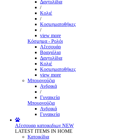
Δαχτυλίδια
/
Κολιέ
/
Κοσμηματοθήκες
/
view more
Κόσμημα - Ρολόι
Αξεσουάρ
Βραχιόλια
Δαχτυλίδια
Κολιέ
Κοσμηματοθήκες
view more
Μπουρνούζια
Ανδρικά
/
Γυναικεία
Μπουρνούζια
Ανδρικά
Γυναικεία
Αξεσουαρ κατοικιδιων
NEW
LATEST ITEMS IN HOME
Κατοικίδια