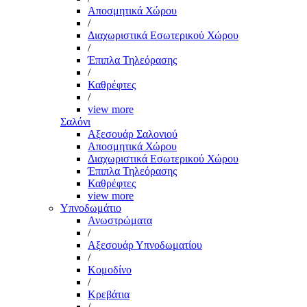
Αποσμητικά Χώρου
/
Διαχωριστικά Εσωτερικού Χώρου
/
Έπιπλα Τηλεόρασης
/
Καθρέφτες
/
view more
Σαλόνι
Αξεσουάρ Σαλονιού
Αποσμητικά Χώρου
Διαχωριστικά Εσωτερικού Χώρου
Έπιπλα Τηλεόρασης
Καθρέφτες
view more
Υπνοδωμάτιο
Ανωστρώματα
/
Αξεσουάρ Υπνοδωματίου
/
Κομοδίνο
/
Κρεβάτια
/