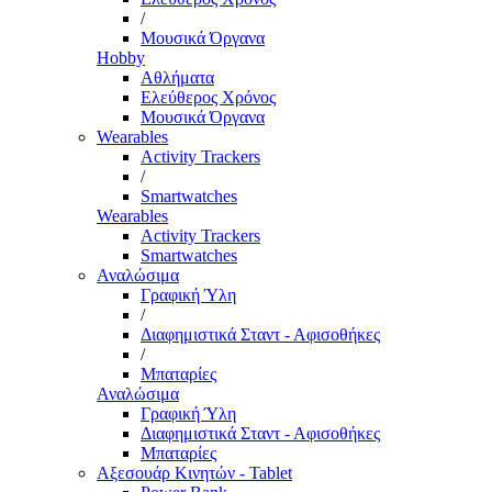
/
Μουσικά Όργανα
Hobby
Αθλήματα
Ελεύθερος Χρόνος
Μουσικά Όργανα
Wearables
Activity Trackers
/
Smartwatches
Wearables
Activity Trackers
Smartwatches
Αναλώσιμα
Γραφική Ύλη
/
Διαφημιστικά Σταντ - Αφισοθήκες
/
Μπαταρίες
Αναλώσιμα
Γραφική Ύλη
Διαφημιστικά Σταντ - Αφισοθήκες
Μπαταρίες
Αξεσουάρ Κινητών - Tablet