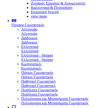
Ζυγαριές Σώματος & Λιπομετρητές
Καλλυντικά & Περιποίηση
Στοματική Υγιεινή
view more
Όργανα Γυμναστικής
Αξεσουάρ
Αξεσουάρ
Διάδρομοι
Διάδρομοι
Ελλειπτικά
Ελλειπτικά
Ελλειπτικά - Stepper
Ελλειπτικά - Stepper
Κωπηλατικές
Κωπηλατικές
Πάγκοι Γυμναστικής
Πάγκοι Γυμναστικής
Παθητική Γυμναστική
Παθητική Γυμναστική
Ποδήλατα Γυμναστικής
Ποδήλατα Γυμναστικής
Πολυόργανα και Μηχανήματα Γυμναστικής
Πολυόργανα και Μηχανήματα Γυμναστικής