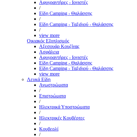
Αφυγραντήρες - Ιονιστές
/
Είδη Camping - Θαλάσσης
/
Είδη Camping - Ταξιδιού - Θαλάσσης
/
view more
Οικιακός Εξοπλισμός
Αξεσουάρ Κουζίνας
Ασφάλεια
Αφυγραντήρες - Ιονιστές
Είδη Camping - Θαλάσσης
Είδη Camping - Ταξιδιού - Θαλάσσης
view more
Λευκά Είδη
Ανωστρώματα
/
Επιστρώματα
/
Ηλεκτρικά Υποστρώματα
/
Ηλεκτρικές Κουβέρτες
/
Κουβερλί
/