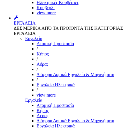
Ηλεκτρικές Κουβέρτες
Κουβερλί
view more
ΕΡΓΑΛΕΙΑ
ΔΕΣ ΜΕΡΙΚΑ ΑΠΌ ΤΑ ΠΡΟΪΌΝΤΑ ΤΗΣ ΚΑΤΗΓΟΡΙΑΣ
ΕΡΓΑΛΕΙΑ
Εργαλεία
Aτομική Προστασία
/
Kήπος
/
Αέρας
/
Διάφορα Δομικά Εργαλεία & Μηχανήματα
/
Εργαλεία Ηλεκτρικά
/
view more
Εργαλεία
Aτομική Προστασία
Kήπος
Αέρας
Διάφορα Δομικά Εργαλεία & Μηχανήματα
Εργαλεία Ηλεκτρικά