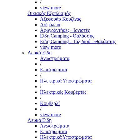
/
view more
Οικιακός Εξοπλισμός
Αξεσουάρ Κουζίνας
Ασφάλεια
Αφυγραντήρες - Ιονιστές
Είδη Camping - Θαλάσσης
Είδη Camping - Ταξιδιού - Θαλάσσης
view more
Λευκά Είδη
Ανωστρώματα
/
Επιστρώματα
/
Ηλεκτρικά Υποστρώματα
/
Ηλεκτρικές Κουβέρτες
/
Κουβερλί
/
view more
Λευκά Είδη
Ανωστρώματα
Επιστρώματα
Ηλεκτρικά Υποστρώματα