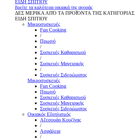
ΕΙΔΗ ΣΠΙΤΙΟΥ
βρείτε τα καλύτερα οικιακά της αγοράς
ΔΕΣ ΜΕΡΙΚΑ ΑΠΌ ΤΑ ΠΡΟΪΌΝΤΑ ΤΗΣ ΚΑΤΗΓΟΡΙΑΣ
ΕΙΔΗ ΣΠΙΤΙΟΥ
Μικροσυσκευές
Fun Cooking
/
Πρωινό
/
Συσκευές Καθαρισμού
/
Συσκευές Μαγειρικής
/
Συσκευές Σιδερώματος
Μικροσυσκευές
Fun Cooking
Πρωινό
Συσκευές Καθαρισμού
Συσκευές Μαγειρικής
Συσκευές Σιδερώματος
Οικιακός Εξοπλισμός
Αξεσουάρ Κουζίνας
/
Ασφάλεια
/