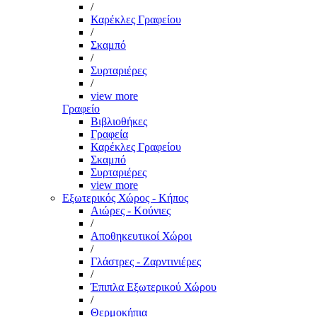
/
Καρέκλες Γραφείου
/
Σκαμπό
/
Συρταριέρες
/
view more
Γραφείο
Βιβλιοθήκες
Γραφεία
Καρέκλες Γραφείου
Σκαμπό
Συρταριέρες
view more
Εξωτερικός Χώρος - Κήπος
Αιώρες - Κούνιες
/
Αποθηκευτικοί Χώροι
/
Γλάστρες - Ζαρντινιέρες
/
Έπιπλα Εξωτερικού Χώρου
/
Θερμοκήπια