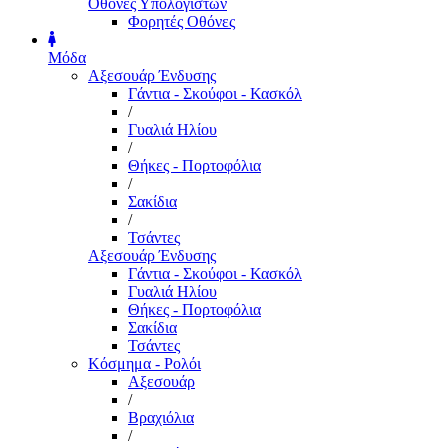
Οθόνες Υπολογιστών
Φορητές Οθόνες
Μόδα
Αξεσουάρ Ένδυσης
Γάντια - Σκούφοι - Κασκόλ
/
Γυαλιά Ηλίου
/
Θήκες - Πορτοφόλια
/
Σακίδια
/
Τσάντες
Αξεσουάρ Ένδυσης
Γάντια - Σκούφοι - Κασκόλ
Γυαλιά Ηλίου
Θήκες - Πορτοφόλια
Σακίδια
Τσάντες
Κόσμημα - Ρολόι
Αξεσουάρ
/
Βραχιόλια
/