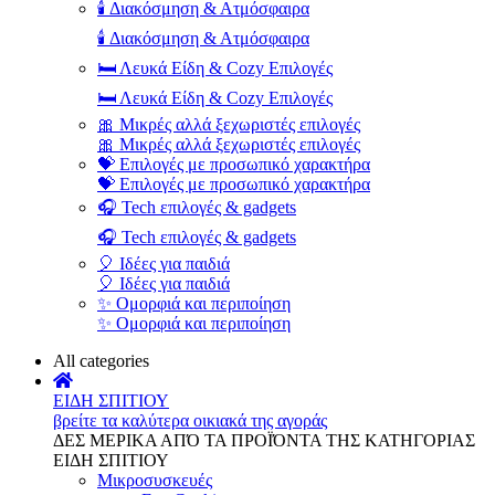
🕯️ Διακόσμηση & Ατμόσφαιρα
🕯️ Διακόσμηση & Ατμόσφαιρα
🛏️ Λευκά Είδη & Cozy Επιλογές
🛏️ Λευκά Είδη & Cozy Επιλογές
🎀 Μικρές αλλά ξεχωριστές επιλογές
🎀 Μικρές αλλά ξεχωριστές επιλογές
💝 Επιλογές με προσωπικό χαρακτήρα
💝 Επιλογές με προσωπικό χαρακτήρα
🎧 Tech επιλογές & gadgets
🎧 Tech επιλογές & gadgets
🎈 Ιδέες για παιδιά
🎈 Ιδέες για παιδιά
✨ Ομορφιά και περιποίηση
✨ Ομορφιά και περιποίηση
All categories
ΕΙΔΗ ΣΠΙΤΙΟΥ
βρείτε τα καλύτερα οικιακά της αγοράς
ΔΕΣ ΜΕΡΙΚΑ ΑΠΌ ΤΑ ΠΡΟΪΌΝΤΑ ΤΗΣ ΚΑΤΗΓΟΡΙΑΣ
ΕΙΔΗ ΣΠΙΤΙΟΥ
Μικροσυσκευές