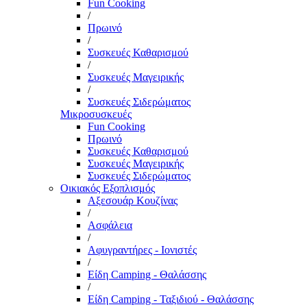
Fun Cooking
/
Πρωινό
/
Συσκευές Καθαρισμού
/
Συσκευές Μαγειρικής
/
Συσκευές Σιδερώματος
Μικροσυσκευές
Fun Cooking
Πρωινό
Συσκευές Καθαρισμού
Συσκευές Μαγειρικής
Συσκευές Σιδερώματος
Οικιακός Εξοπλισμός
Αξεσουάρ Κουζίνας
/
Ασφάλεια
/
Αφυγραντήρες - Ιονιστές
/
Είδη Camping - Θαλάσσης
/
Είδη Camping - Ταξιδιού - Θαλάσσης