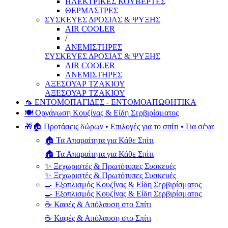
ΗΛΕΚΤΡΙΚΕΣ ΚΟΥΒΕΡΤΕΣ
ΘΕΡΜΑΣΤΡΕΣ
ΣΥΣΚΕΥΕΣ ΔΡΟΣΙΑΣ & ΨΥΞΗΣ
AIR COOLER
/
ΑΝΕΜΙΣΤΗΡΕΣ
ΣΥΣΚΕΥΕΣ ΔΡΟΣΙΑΣ & ΨΥΞΗΣ
AIR COOLER
ΑΝΕΜΙΣΤΗΡΕΣ
ΑΞΕΣΟΥΑΡ ΤΖΑΚΙΟΥ
ΑΞΕΣΟΥΑΡ ΤΖΑΚΙΟΥ
🦟 ΕΝΤΟΜΟΠΑΓΙΔΕΣ - ΕΝΤΟΜΟΑΠΩΘΗΤΙΚΑ
🍽️ Οργάνωση Κουζίνας & Είδη Σερβιρίσματος
🎁🏠 Προτάσεις δώρων • Επιλογές για το σπίτι • Για σένα
🏠 Τα Απαραίτητα για Κάθε Σπίτι
🏠 Τα Απαραίτητα για Κάθε Σπίτι
✨ Ξεχωριστές & Πρωτότυπες Συσκευές
✨ Ξεχωριστές & Πρωτότυπες Συσκευές
🍳 Εξοπλισμός Κουζίνας & Είδη Σερβιρίσματος
🍳 Εξοπλισμός Κουζίνας & Είδη Σερβιρίσματος
☕ Καφές & Απόλαυση στο Σπίτι
☕ Καφές & Απόλαυση στο Σπίτι