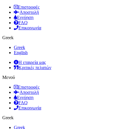
Επιστροφές
Αποστολή
Εγγύηση
FAQ
Επικοινωνία
Greek
Greek
English
Η εταιρεία μας
Κριτικές πελατών
Μενού
Επιστροφές
Αποστολή
Εγγύηση
FAQ
Επικοινωνία
Greek
Greek