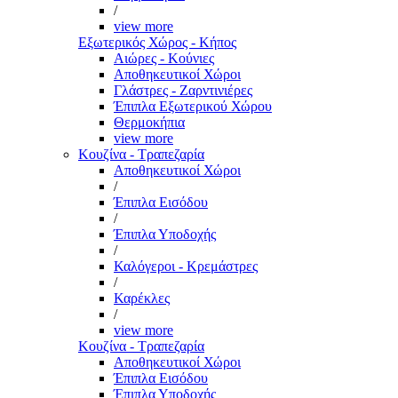
/
view more
Εξωτερικός Χώρος - Κήπος
Αιώρες - Κούνιες
Αποθηκευτικοί Χώροι
Γλάστρες - Ζαρντινιέρες
Έπιπλα Εξωτερικού Χώρου
Θερμοκήπια
view more
Κουζίνα - Τραπεζαρία
Αποθηκευτικοί Χώροι
/
Έπιπλα Εισόδου
/
Έπιπλα Υποδοχής
/
Καλόγεροι - Κρεμάστρες
/
Καρέκλες
/
view more
Κουζίνα - Τραπεζαρία
Αποθηκευτικοί Χώροι
Έπιπλα Εισόδου
Έπιπλα Υποδοχής