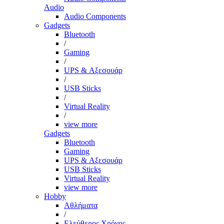
Audio
Audio Components
Gadgets
Bluetooth
/
Gaming
/
UPS & Αξεσουάρ
/
USB Sticks
/
Virtual Reality
/
view more
Gadgets
Bluetooth
Gaming
UPS & Αξεσουάρ
USB Sticks
Virtual Reality
view more
Hobby
Αθλήματα
/
Ελεύθερος Χρόνος