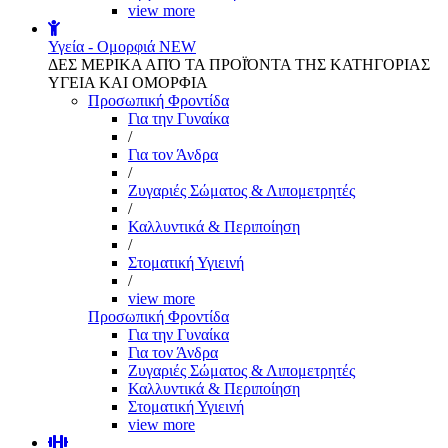
view more
Υγεία - Ομορφιά
NEW
ΔΕΣ ΜΕΡΙΚΑ ΑΠΌ ΤΑ ΠΡΟΪΌΝΤΑ ΤΗΣ ΚΑΤΗΓΟΡΙΑΣ
ΥΓΕΙΑ ΚΑΙ ΟΜΟΡΦΙΑ
Προσωπική Φροντίδα
Για την Γυναίκα
/
Για τον Άνδρα
/
Ζυγαριές Σώματος & Λιπομετρητές
/
Καλλυντικά & Περιποίηση
/
Στοματική Υγιεινή
/
view more
Προσωπική Φροντίδα
Για την Γυναίκα
Για τον Άνδρα
Ζυγαριές Σώματος & Λιπομετρητές
Καλλυντικά & Περιποίηση
Στοματική Υγιεινή
view more