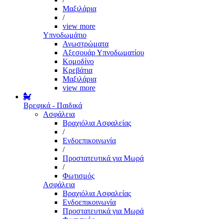
Μαξιλάρια
/
view more
Υπνοδωμάτιο
Ανωστρώματα
Αξεσουάρ Υπνοδωματίου
Κομοδίνο
Κρεβάτια
Μαξιλάρια
view more
Βρεφικά - Παιδικά
Ασφάλεια
Βραχιόλια Ασφαλείας
/
Ενδοεπικοινωνία
/
Προστατευτικά για Μωρά
/
Φωτισμός
Ασφάλεια
Βραχιόλια Ασφαλείας
Ενδοεπικοινωνία
Προστατευτικά για Μωρά