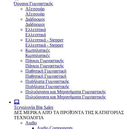
Όργανα Γυμναστικής
Αξεσουάρ
Αξεσουάρ
Διάδρομοι
Διάδρομοι
Ελλειπτικά
Ελλειπτικά
Ελλειπτικά - Stepper
Ελλειπτικά - Stepper
Κωπηλατικές
Κωπηλατικές
Πάγκοι Γυμναστικής
Πάγκοι Γυμναστικής
Παθητική Γυμναστική
Παθητική Γυμναστική
Ποδήλατα Γυμναστικής
Ποδήλατα Γυμναστικής
Πολυόργανα και Μηχανήματα Γυμναστικής
Πολυόργανα και Μηχανήματα Γυμναστικής
Τεχνολογία
Big Sales
ΔΕΣ ΜΕΡΙΚΑ ΑΠΌ ΤΑ ΠΡΟΪΌΝΤΑ ΤΗΣ ΚΑΤΗΓΟΡΙΑΣ
ΤΕΧΝΟΛΟΓΙΑ
Audio
Audio Components