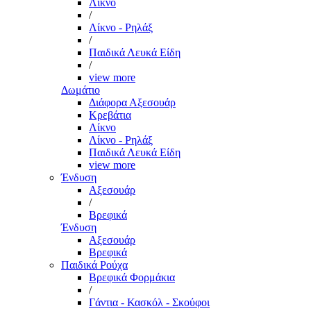
Λίκνο
/
Λίκνο - Ρηλάξ
/
Παιδικά Λευκά Είδη
/
view more
Δωμάτιο
Διάφορα Αξεσουάρ
Κρεβάτια
Λίκνο
Λίκνο - Ρηλάξ
Παιδικά Λευκά Είδη
view more
Ένδυση
Αξεσουάρ
/
Βρεφικά
Ένδυση
Αξεσουάρ
Βρεφικά
Παιδικά Ρούχα
Βρεφικά Φορμάκια
/
Γάντια - Κασκόλ - Σκούφοι