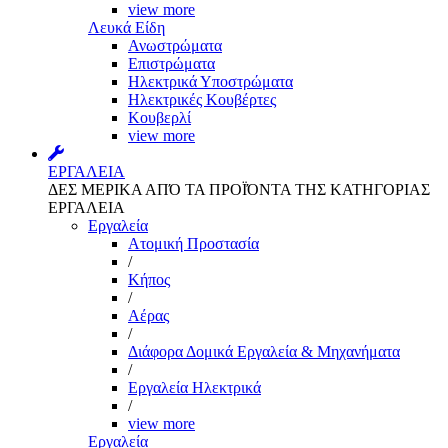
view more
Λευκά Είδη
Ανωστρώματα
Επιστρώματα
Ηλεκτρικά Υποστρώματα
Ηλεκτρικές Κουβέρτες
Κουβερλί
view more
ΕΡΓΑΛΕΙΑ
ΔΕΣ ΜΕΡΙΚΑ ΑΠΌ ΤΑ ΠΡΟΪΌΝΤΑ ΤΗΣ ΚΑΤΗΓΟΡΙΑΣ
ΕΡΓΑΛΕΙΑ
Εργαλεία
Aτομική Προστασία
/
Kήπος
/
Αέρας
/
Διάφορα Δομικά Εργαλεία & Μηχανήματα
/
Εργαλεία Ηλεκτρικά
/
view more
Εργαλεία