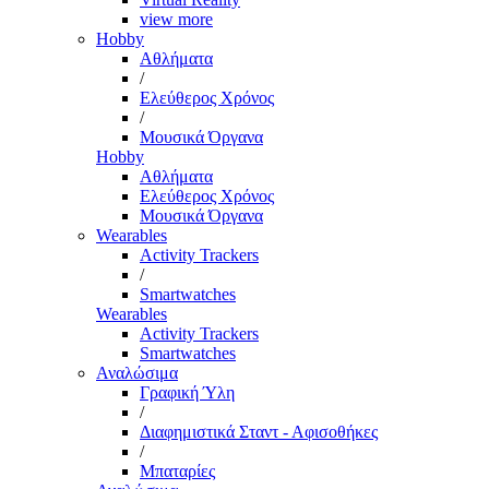
view more
Hobby
Αθλήματα
/
Ελεύθερος Χρόνος
/
Μουσικά Όργανα
Hobby
Αθλήματα
Ελεύθερος Χρόνος
Μουσικά Όργανα
Wearables
Activity Trackers
/
Smartwatches
Wearables
Activity Trackers
Smartwatches
Αναλώσιμα
Γραφική Ύλη
/
Διαφημιστικά Σταντ - Αφισοθήκες
/
Μπαταρίες