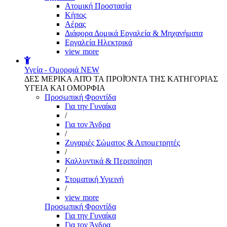
Aτομική Προστασία
Kήπος
Αέρας
Διάφορα Δομικά Εργαλεία & Μηχανήματα
Εργαλεία Ηλεκτρικά
view more
Υγεία - Ομορφιά
NEW
ΔΕΣ ΜΕΡΙΚΑ ΑΠΌ ΤΑ ΠΡΟΪΌΝΤΑ ΤΗΣ ΚΑΤΗΓΟΡΙΑΣ
ΥΓΕΙΑ ΚΑΙ ΟΜΟΡΦΙΑ
Προσωπική Φροντίδα
Για την Γυναίκα
/
Για τον Άνδρα
/
Ζυγαριές Σώματος & Λιπομετρητές
/
Καλλυντικά & Περιποίηση
/
Στοματική Υγιεινή
/
view more
Προσωπική Φροντίδα
Για την Γυναίκα
Για τον Άνδρα