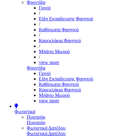
Φροντίδα
Γιογιό
/
Είδη Εκπαίδευσης Φαγητού
/
Καθίσματα Φαγητού
/
Καρεκλάκια Φαγητού
/
Μπάνιο Μωρού
/
view more
Φροντίδα
Γιογιό
Είδη Εκπαίδευσης Φαγητού
Καθίσματα Φαγητού
Καρεκλάκια Φαγητού
Μπάνιο Μωρού
view more
Φωτιστικά
Πορτατίφ
Πορτατίφ
Φωτιστικά Δαπέδου
Φωτιστικά Δαπέδου