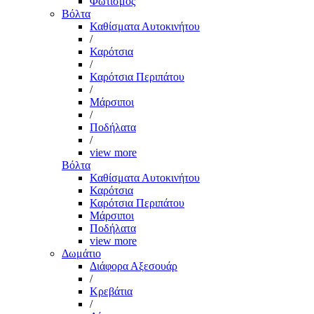
Φωτισμός
Βόλτα
Καθίσματα Αυτοκινήτου
/
Καρότσια
/
Καρότσια Περιπάτου
/
Μάρσιποι
/
Ποδήλατα
/
view more
Βόλτα
Καθίσματα Αυτοκινήτου
Καρότσια
Καρότσια Περιπάτου
Μάρσιποι
Ποδήλατα
view more
Δωμάτιο
Διάφορα Αξεσουάρ
/
Κρεβάτια
/