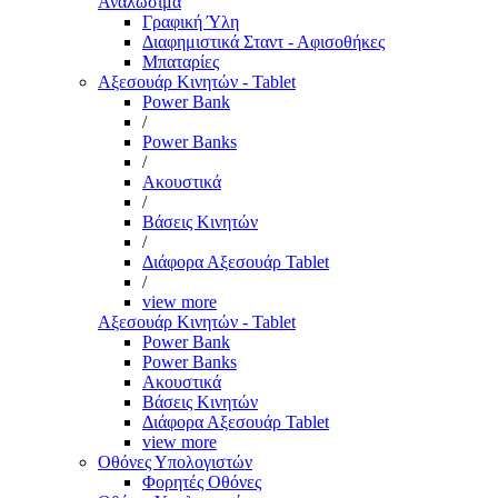
Αναλώσιμα
Γραφική Ύλη
Διαφημιστικά Σταντ - Αφισοθήκες
Μπαταρίες
Αξεσουάρ Κινητών - Tablet
Power Bank
/
Power Banks
/
Ακουστικά
/
Βάσεις Κινητών
/
Διάφορα Αξεσουάρ Tablet
/
view more
Αξεσουάρ Κινητών - Tablet
Power Bank
Power Banks
Ακουστικά
Βάσεις Κινητών
Διάφορα Αξεσουάρ Tablet
view more
Οθόνες Υπολογιστών
Φορητές Οθόνες