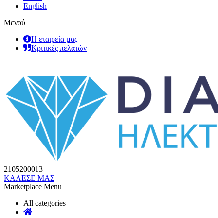
English
Μενού
Η εταιρεία μας
Κριτικές πελατών
2105200013
ΚΑΛΕΣΕ ΜΑΣ
Marketplace Menu
All categories