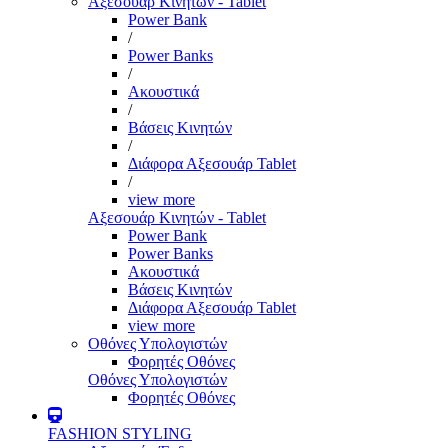
Αξεσουάρ Κινητών - Tablet
Power Bank
/
Power Banks
/
Ακουστικά
/
Βάσεις Κινητών
/
Διάφορα Αξεσουάρ Tablet
/
view more
Αξεσουάρ Κινητών - Tablet
Power Bank
Power Banks
Ακουστικά
Βάσεις Κινητών
Διάφορα Αξεσουάρ Tablet
view more
Οθόνες Υπολογιστών
Φορητές Οθόνες
Οθόνες Υπολογιστών
Φορητές Οθόνες
FASHION STYLING