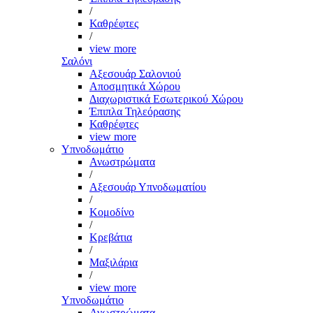
/
Καθρέφτες
/
view more
Σαλόνι
Αξεσουάρ Σαλονιού
Αποσμητικά Χώρου
Διαχωριστικά Εσωτερικού Χώρου
Έπιπλα Τηλεόρασης
Καθρέφτες
view more
Υπνοδωμάτιο
Ανωστρώματα
/
Αξεσουάρ Υπνοδωματίου
/
Κομοδίνο
/
Κρεβάτια
/
Μαξιλάρια
/
view more
Υπνοδωμάτιο
Ανωστρώματα