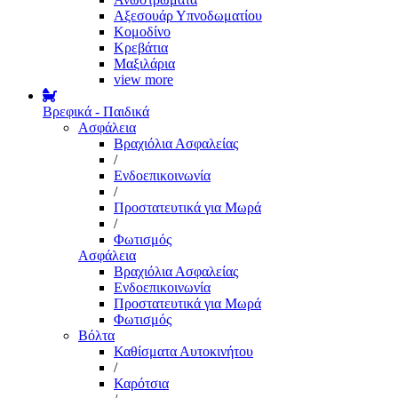
Αξεσουάρ Υπνοδωματίου
Κομοδίνο
Κρεβάτια
Μαξιλάρια
view more
Βρεφικά - Παιδικά
Ασφάλεια
Βραχιόλια Ασφαλείας
/
Ενδοεπικοινωνία
/
Προστατευτικά για Μωρά
/
Φωτισμός
Ασφάλεια
Βραχιόλια Ασφαλείας
Ενδοεπικοινωνία
Προστατευτικά για Μωρά
Φωτισμός
Βόλτα
Καθίσματα Αυτοκινήτου
/
Καρότσια