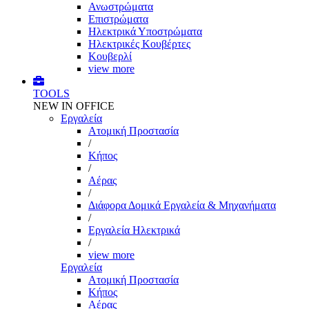
Ανωστρώματα
Επιστρώματα
Ηλεκτρικά Υποστρώματα
Ηλεκτρικές Κουβέρτες
Κουβερλί
view more
TOOLS
NEW IN OFFICE
Εργαλεία
Aτομική Προστασία
/
Kήπος
/
Αέρας
/
Διάφορα Δομικά Εργαλεία & Μηχανήματα
/
Εργαλεία Ηλεκτρικά
/
view more
Εργαλεία
Aτομική Προστασία
Kήπος
Αέρας