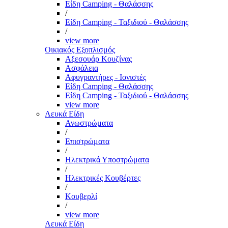
Είδη Camping - Θαλάσσης
/
Είδη Camping - Ταξιδιού - Θαλάσσης
/
view more
Οικιακός Εξοπλισμός
Αξεσουάρ Κουζίνας
Ασφάλεια
Αφυγραντήρες - Ιονιστές
Είδη Camping - Θαλάσσης
Είδη Camping - Ταξιδιού - Θαλάσσης
view more
Λευκά Είδη
Ανωστρώματα
/
Επιστρώματα
/
Ηλεκτρικά Υποστρώματα
/
Ηλεκτρικές Κουβέρτες
/
Κουβερλί
/
view more
Λευκά Είδη