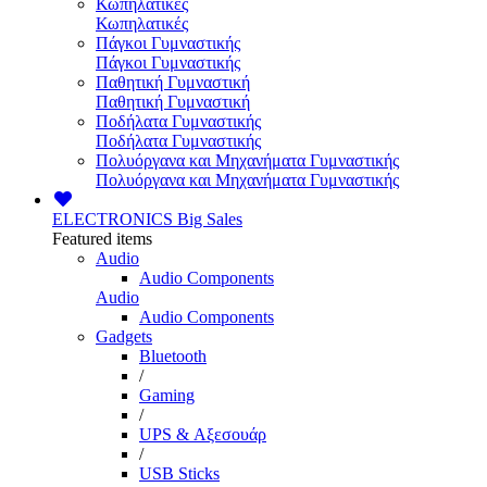
Κωπηλατικές
Κωπηλατικές
Πάγκοι Γυμναστικής
Πάγκοι Γυμναστικής
Παθητική Γυμναστική
Παθητική Γυμναστική
Ποδήλατα Γυμναστικής
Ποδήλατα Γυμναστικής
Πολυόργανα και Μηχανήματα Γυμναστικής
Πολυόργανα και Μηχανήματα Γυμναστικής
ELECTRONICS
Big Sales
Featured items
Audio
Audio Components
Audio
Audio Components
Gadgets
Bluetooth
/
Gaming
/
UPS & Αξεσουάρ
/
USB Sticks