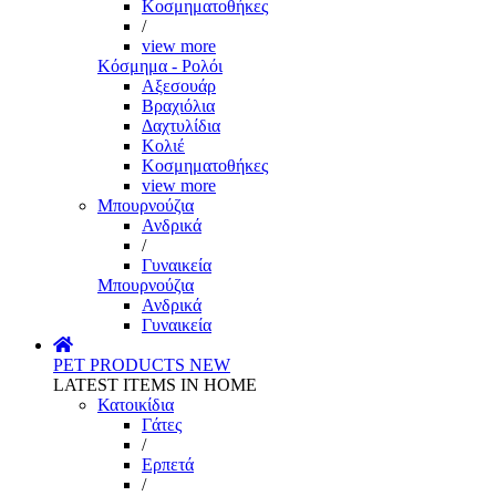
Κοσμηματοθήκες
/
view more
Κόσμημα - Ρολόι
Αξεσουάρ
Βραχιόλια
Δαχτυλίδια
Κολιέ
Κοσμηματοθήκες
view more
Μπουρνούζια
Ανδρικά
/
Γυναικεία
Μπουρνούζια
Ανδρικά
Γυναικεία
PET PRODUCTS
NEW
LATEST ITEMS IN HOME
Κατοικίδια
Γάτες
/
Ερπετά
/