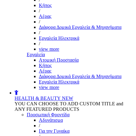
Kήπος
/
Αέρας
/
Διάφορα Δομικά Εργαλεία & Μηχανήματα
/
Εργαλεία Ηλεκτρικά
/
view more
Εργαλεία
Aτομική Προστασία
Kήπος
Αέρας
Διάφορα Δομικά Εργαλεία & Μηχανήματα
Εργαλεία Ηλεκτρικά
view more
HEALTH & BEAUTY
NEW
YOU CAN CHOOSE TO ADD CUSTOM TITLE and
ANY FEATURED PRODUCTS
Προσωπική Φροντίδα
Αδυνάτισμα
/
Για την Γυναίκα