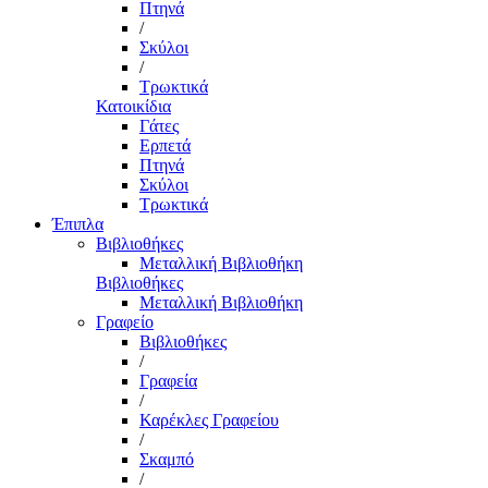
Πτηνά
/
Σκύλοι
/
Τρωκτικά
Κατοικίδια
Γάτες
Ερπετά
Πτηνά
Σκύλοι
Τρωκτικά
Έπιπλα
Βιβλιοθήκες
Μεταλλική Βιβλιοθήκη
Βιβλιοθήκες
Μεταλλική Βιβλιοθήκη
Γραφείο
Βιβλιοθήκες
/
Γραφεία
/
Καρέκλες Γραφείου
/
Σκαμπό
/