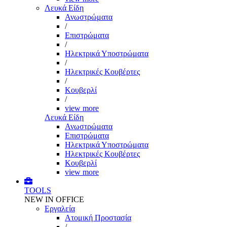
Λευκά Είδη
Ανωστρώματα
/
Επιστρώματα
/
Ηλεκτρικά Υποστρώματα
/
Ηλεκτρικές Κουβέρτες
/
Κουβερλί
/
view more
Λευκά Είδη
Ανωστρώματα
Επιστρώματα
Ηλεκτρικά Υποστρώματα
Ηλεκτρικές Κουβέρτες
Κουβερλί
view more
TOOLS
NEW IN OFFICE
Εργαλεία
Aτομική Προστασία
/