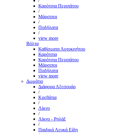
/
Καρότσια Περιπάτου
/
Μάρσιποι
/
Ποδήλατα
/
view more
Βόλτα
Καθίσματα Αυτοκινήτου
Καρότσια
Καρότσια Περιπάτου
Μάρσιποι
Ποδήλατα
view more
Δωμάτιο
Διάφορα Αξεσουάρ
/
Κρεβάτια
/
Λίκνο
/
Λίκνο - Ρηλάξ
/
Παιδικά Λευκά Είδη