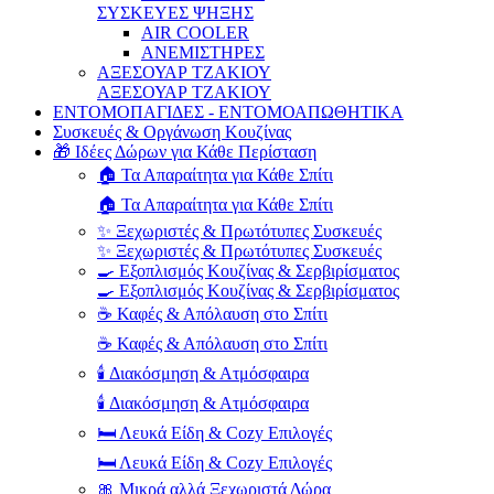
ΣΥΣΚΕΥΕΣ ΨΗΞΗΣ
AIR COOLER
ΑΝΕΜΙΣΤΗΡΕΣ
ΑΞΕΣΟΥΑΡ ΤΖΑΚΙΟΥ
ΑΞΕΣΟΥΑΡ ΤΖΑΚΙΟΥ
ΕΝΤΟΜΟΠΑΓΙΔΕΣ - ΕΝΤΟΜΟΑΠΩΘΗΤΙΚΑ
Συσκευές & Οργάνωση Κουζίνας
🎁 Ιδέες Δώρων για Κάθε Περίσταση
🏠 Τα Απαραίτητα για Κάθε Σπίτι
🏠 Τα Απαραίτητα για Κάθε Σπίτι
✨ Ξεχωριστές & Πρωτότυπες Συσκευές
✨ Ξεχωριστές & Πρωτότυπες Συσκευές
🍳 Εξοπλισμός Κουζίνας & Σερβιρίσματος
🍳 Εξοπλισμός Κουζίνας & Σερβιρίσματος
☕ Καφές & Απόλαυση στο Σπίτι
☕ Καφές & Απόλαυση στο Σπίτι
🕯️ Διακόσμηση & Ατμόσφαιρα
🕯️ Διακόσμηση & Ατμόσφαιρα
🛏️ Λευκά Είδη & Cozy Επιλογές
🛏️ Λευκά Είδη & Cozy Επιλογές
🎀 Μικρά αλλά Ξεχωριστά Δώρα