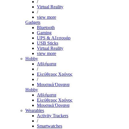
/
Virtual Reality
/
view more
Gadgets
Bluetooth
Gaming
UPS & Αξεσουάρ
USB Sticks
Virtual Reality
view more
Hobby
Αθλήματα
/
Ελεύθερος Χρόνος
/
Μουσικά Όργανα
Hobby
Αθλήματα
Ελεύθερος Χρόνος
Μουσικά Όργανα
Wearables
Activity Trackers
/
Smartwatches