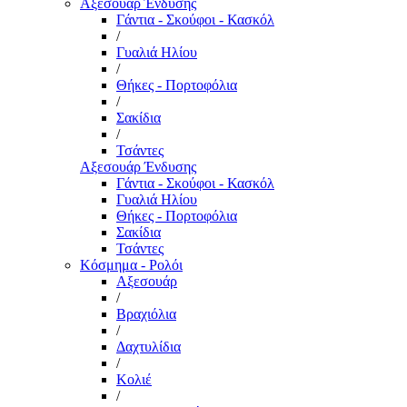
Αξεσουάρ Ένδυσης
Γάντια - Σκούφοι - Κασκόλ
/
Γυαλιά Ηλίου
/
Θήκες - Πορτοφόλια
/
Σακίδια
/
Τσάντες
Αξεσουάρ Ένδυσης
Γάντια - Σκούφοι - Κασκόλ
Γυαλιά Ηλίου
Θήκες - Πορτοφόλια
Σακίδια
Τσάντες
Κόσμημα - Ρολόι
Αξεσουάρ
/
Βραχιόλια
/
Δαχτυλίδια
/
Κολιέ
/