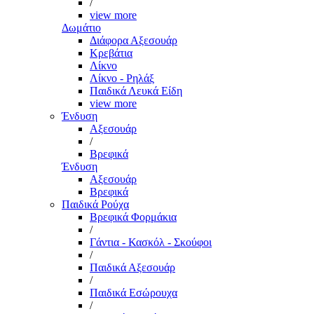
/
view more
Δωμάτιο
Διάφορα Αξεσουάρ
Κρεβάτια
Λίκνο
Λίκνο - Ρηλάξ
Παιδικά Λευκά Είδη
view more
Ένδυση
Αξεσουάρ
/
Βρεφικά
Ένδυση
Αξεσουάρ
Βρεφικά
Παιδικά Ρούχα
Βρεφικά Φορμάκια
/
Γάντια - Κασκόλ - Σκούφοι
/
Παιδικά Αξεσουάρ
/
Παιδικά Εσώρουχα
/