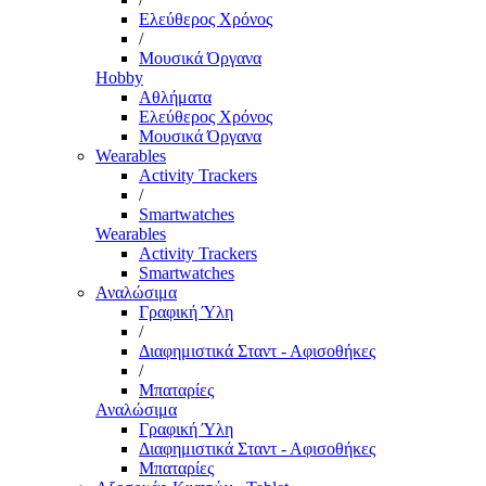
Ελεύθερος Χρόνος
/
Μουσικά Όργανα
Hobby
Αθλήματα
Ελεύθερος Χρόνος
Μουσικά Όργανα
Wearables
Activity Trackers
/
Smartwatches
Wearables
Activity Trackers
Smartwatches
Αναλώσιμα
Γραφική Ύλη
/
Διαφημιστικά Σταντ - Αφισοθήκες
/
Μπαταρίες
Αναλώσιμα
Γραφική Ύλη
Διαφημιστικά Σταντ - Αφισοθήκες
Μπαταρίες