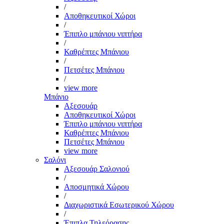
/
Αποθηκευτικοί Χώροι
/
Έπιπλο μπάνιου νιπτήρα
/
Καθρέπτες Μπάνιου
/
Πετσέτες Μπάνιου
/
view more
Μπάνιο
Αξεσουάρ
Αποθηκευτικοί Χώροι
Έπιπλο μπάνιου νιπτήρα
Καθρέπτες Μπάνιου
Πετσέτες Μπάνιου
view more
Σαλόνι
Αξεσουάρ Σαλονιού
/
Αποσμητικά Χώρου
/
Διαχωριστικά Εσωτερικού Χώρου
/
Έπιπλα Τηλεόρασης