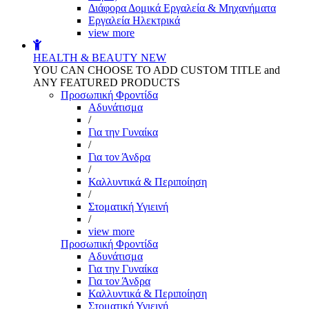
Διάφορα Δομικά Εργαλεία & Μηχανήματα
Εργαλεία Ηλεκτρικά
view more
HEALTH & BEAUTY
NEW
YOU CAN CHOOSE TO ADD CUSTOM TITLE and
ANY FEATURED PRODUCTS
Προσωπική Φροντίδα
Αδυνάτισμα
/
Για την Γυναίκα
/
Για τον Άνδρα
/
Καλλυντικά & Περιποίηση
/
Στοματική Υγιεινή
/
view more
Προσωπική Φροντίδα
Αδυνάτισμα
Για την Γυναίκα
Για τον Άνδρα
Καλλυντικά & Περιποίηση
Στοματική Υγιεινή