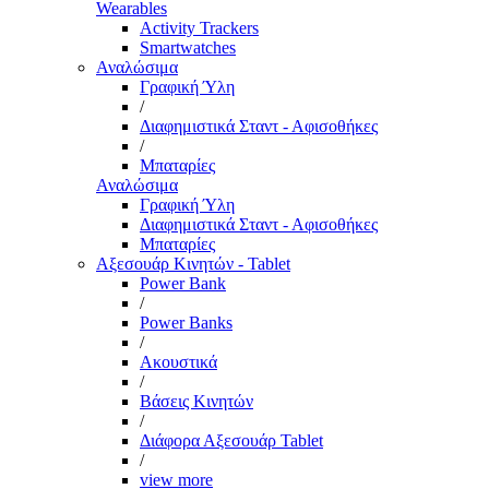
Wearables
Activity Trackers
Smartwatches
Αναλώσιμα
Γραφική Ύλη
/
Διαφημιστικά Σταντ - Αφισοθήκες
/
Μπαταρίες
Αναλώσιμα
Γραφική Ύλη
Διαφημιστικά Σταντ - Αφισοθήκες
Μπαταρίες
Αξεσουάρ Κινητών - Tablet
Power Bank
/
Power Banks
/
Ακουστικά
/
Βάσεις Κινητών
/
Διάφορα Αξεσουάρ Tablet
/
view more