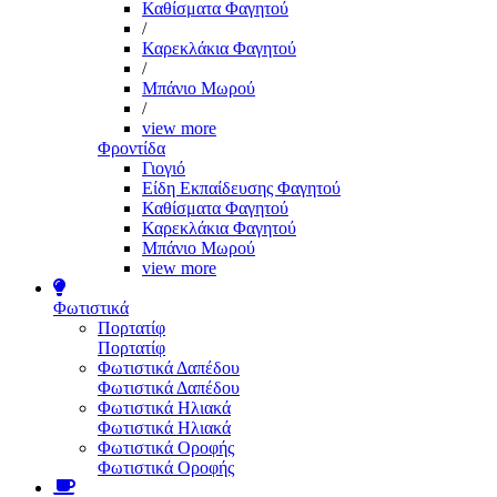
Καθίσματα Φαγητού
/
Καρεκλάκια Φαγητού
/
Μπάνιο Μωρού
/
view more
Φροντίδα
Γιογιό
Είδη Εκπαίδευσης Φαγητού
Καθίσματα Φαγητού
Καρεκλάκια Φαγητού
Μπάνιο Μωρού
view more
Φωτιστικά
Πορτατίφ
Πορτατίφ
Φωτιστικά Δαπέδου
Φωτιστικά Δαπέδου
Φωτιστικά Ηλιακά
Φωτιστικά Ηλιακά
Φωτιστικά Οροφής
Φωτιστικά Οροφής