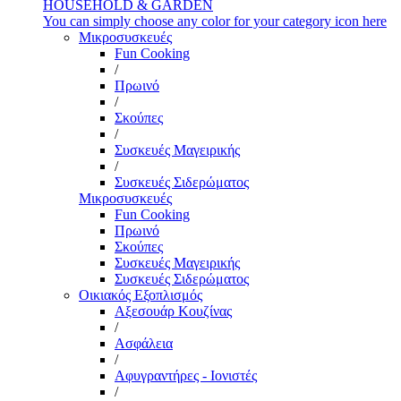
HOUSEHOLD & GARDEN
You can simply choose any color for your category icon here
Μικροσυσκευές
Fun Cooking
/
Πρωινό
/
Σκούπες
/
Συσκευές Μαγειρικής
/
Συσκευές Σιδερώματος
Μικροσυσκευές
Fun Cooking
Πρωινό
Σκούπες
Συσκευές Μαγειρικής
Συσκευές Σιδερώματος
Οικιακός Εξοπλισμός
Αξεσουάρ Κουζίνας
/
Ασφάλεια
/
Αφυγραντήρες - Ιονιστές
/