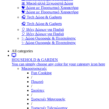
🎀 Μικρά αλλά Ξεχωριστά Δώρα
💝 Δώρα με Προσωπικό Χαρακτήρα
💝 Δώρα με Προσωπικό Χαρακτήρα
🎧 Tech Δώρα & Gadgets
🎧 Tech Δώρα & Gadgets
🎈 Ιδέες Δώρων για Παιδιά
🎈 Ιδέες Δώρων για Παιδιά
✨ Δώρα Ομορφιάς & Περιποίησης
✨ Δώρα Ομορφιάς & Περιποίησης
All categories
HOUSEHOLD & GARDEN
You can simply choose any color for your category icon here
Μικροσυσκευές
Fun Cooking
/
Πρωινό
/
Σκούπες
/
Συσκευές Μαγειρικής
/
Συσκευές Σιδερώματος