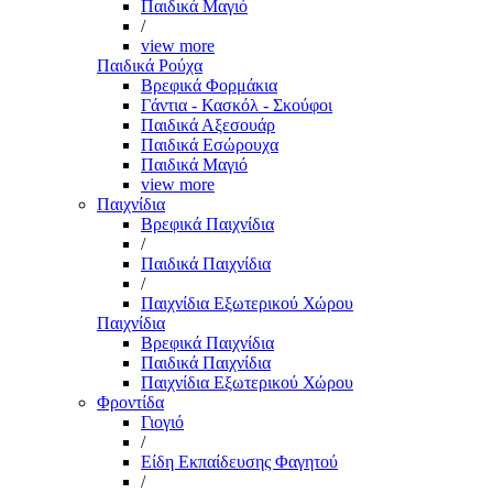
Παιδικά Μαγιό
/
view more
Παιδικά Ρούχα
Βρεφικά Φορμάκια
Γάντια - Κασκόλ - Σκούφοι
Παιδικά Αξεσουάρ
Παιδικά Εσώρουχα
Παιδικά Μαγιό
view more
Παιχνίδια
Βρεφικά Παιχνίδια
/
Παιδικά Παιχνίδια
/
Παιχνίδια Εξωτερικού Χώρου
Παιχνίδια
Βρεφικά Παιχνίδια
Παιδικά Παιχνίδια
Παιχνίδια Εξωτερικού Χώρου
Φροντίδα
Γιογιό
/
Είδη Εκπαίδευσης Φαγητού
/