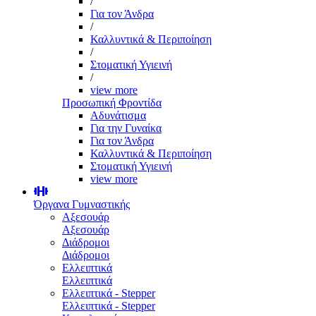
/
Για τον Άνδρα
/
Καλλυντικά & Περιποίηση
/
Στοματική Υγιεινή
/
view more
Προσωπική Φροντίδα
Αδυνάτισμα
Για την Γυναίκα
Για τον Άνδρα
Καλλυντικά & Περιποίηση
Στοματική Υγιεινή
view more
Όργανα Γυμναστικής
Αξεσουάρ
Αξεσουάρ
Διάδρομοι
Διάδρομοι
Ελλειπτικά
Ελλειπτικά
Ελλειπτικά - Stepper
Ελλειπτικά - Stepper