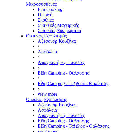
Μικροσυσκευές
Fun Cooking
Πρωινό
Σκούπες
Συσκευές Μαγειρικής
Συσκευές Σιδερώματος
Οικιακός Εξοπλισμός
Αξεσουάρ Κουζίνας
/
Ασφάλεια
/
Αφυγραντήρες - Ιονιστές
/
Είδη Camping - Θαλάσσης
/
Είδη Camping - Ταξιδιού - Θαλάσσης
/
view more
Οικιακός Εξοπλισμός
Αξεσουάρ Κουζίνας
Ασφάλεια
Αφυγραντήρες - Ιονιστές
Είδη Camping - Θαλάσσης
Είδη Camping - Ταξιδιού - Θαλάσσης
view more