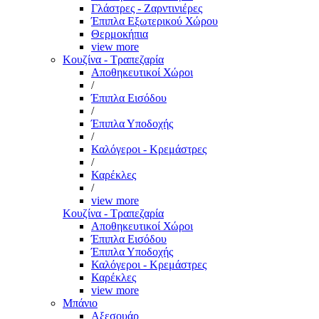
Γλάστρες - Ζαρντινιέρες
Έπιπλα Εξωτερικού Χώρου
Θερμοκήπια
view more
Κουζίνα - Τραπεζαρία
Αποθηκευτικοί Χώροι
/
Έπιπλα Εισόδου
/
Έπιπλα Υποδοχής
/
Καλόγεροι - Κρεμάστρες
/
Καρέκλες
/
view more
Κουζίνα - Τραπεζαρία
Αποθηκευτικοί Χώροι
Έπιπλα Εισόδου
Έπιπλα Υποδοχής
Καλόγεροι - Κρεμάστρες
Καρέκλες
view more
Μπάνιο
Αξεσουάρ