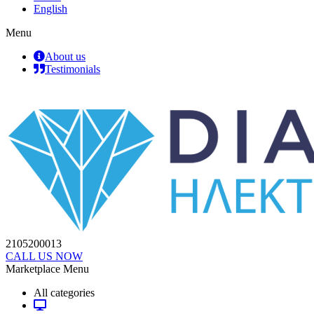
English
Menu
About us
Testimonials
2105200013
CALL US NOW
Marketplace Menu
All categories