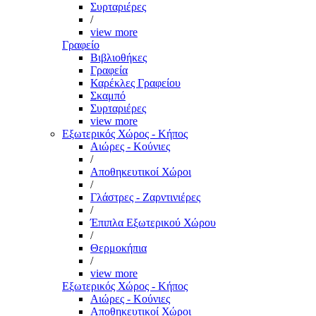
Συρταριέρες
/
view more
Γραφείο
Βιβλιοθήκες
Γραφεία
Καρέκλες Γραφείου
Σκαμπό
Συρταριέρες
view more
Εξωτερικός Χώρος - Κήπος
Αιώρες - Κούνιες
/
Αποθηκευτικοί Χώροι
/
Γλάστρες - Ζαρντινιέρες
/
Έπιπλα Εξωτερικού Χώρου
/
Θερμοκήπια
/
view more
Εξωτερικός Χώρος - Κήπος
Αιώρες - Κούνιες
Αποθηκευτικοί Χώροι