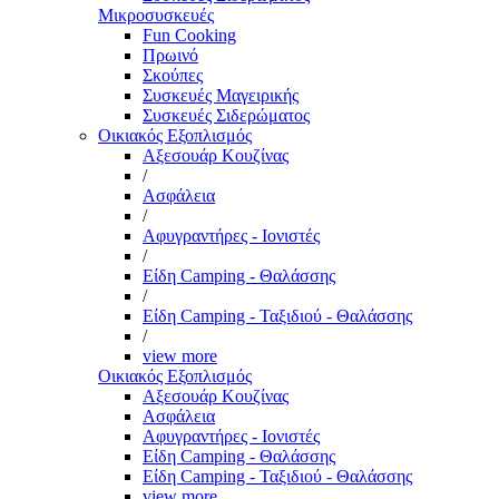
Μικροσυσκευές
Fun Cooking
Πρωινό
Σκούπες
Συσκευές Μαγειρικής
Συσκευές Σιδερώματος
Οικιακός Εξοπλισμός
Αξεσουάρ Κουζίνας
/
Ασφάλεια
/
Αφυγραντήρες - Ιονιστές
/
Είδη Camping - Θαλάσσης
/
Είδη Camping - Ταξιδιού - Θαλάσσης
/
view more
Οικιακός Εξοπλισμός
Αξεσουάρ Κουζίνας
Ασφάλεια
Αφυγραντήρες - Ιονιστές
Είδη Camping - Θαλάσσης
Είδη Camping - Ταξιδιού - Θαλάσσης
view more