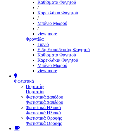
Καθίσματα Φαγητού
/
Καρεκλάκια Φαγητού
/
Μπάνιο Μωρού
/
view more
Φροντίδα
Γιογιό
Είδη Εκπαίδευσης Φαγητού
Καθίσματα Φαγητού
Καρεκλάκια Φαγητού
Μπάνιο Μωρού
view more
Φωτιστικά
Πορτατίφ
Πορτατίφ
Φωτιστικά Δαπέδου
Φωτιστικά Δαπέδου
Φωτιστικά Ηλιακά
Φωτιστικά Ηλιακά
Φωτιστικά Οροφής
Φωτιστικά Οροφής