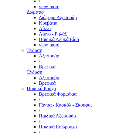
/
view more
Δωμάτιο
Διάφορα Αξεσουάρ
Κρεβάτια
Λίκνο
Λίκνο - Ρηλάξ
Παιδικά Λευκά Είδη
view more
Ένδυση
Αξεσουάρ
/
Βρεφικά
Ένδυση
Αξεσουάρ
Βρεφικά
Παιδικά Ρούχα
Βρεφικά Φορμάκια
/
Γάντια - Κασκόλ - Σκούφοι
/
Παιδικά Αξεσουάρ
/
Παιδικά Εσώρουχα
/