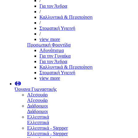
/
Για τον Άνδρα
/
Καλλυντικά & Περιποίηση
/
Στοματική Υγιεινή
/
view more
Προσωπική Φροντίδα
Αδυνάτισμα
Για την Γυναίκα
Για τον Άνδρα
Καλλυντικά & Περιποίηση
Στοματική Υγιεινή
view more
Όργανα Γυμναστικής
Αξεσουάρ
Αξεσουάρ
Διάδρομοι
Διάδρομοι
Ελλειπτικά
Ελλειπτικά
Ελλειπτικά - Stepper
Ελλειπτικά - Stepper