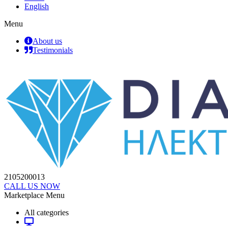
English
Menu
About us
Testimonials
2105200013
CALL US NOW
Marketplace Menu
All categories