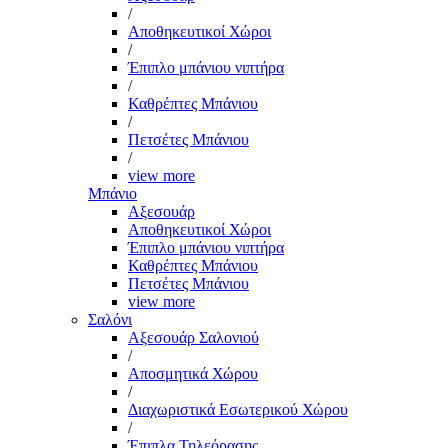
/
Αποθηκευτικοί Χώροι
/
Έπιπλο μπάνιου νιπτήρα
/
Καθρέπτες Μπάνιου
/
Πετσέτες Μπάνιου
/
view more
Μπάνιο
Αξεσουάρ
Αποθηκευτικοί Χώροι
Έπιπλο μπάνιου νιπτήρα
Καθρέπτες Μπάνιου
Πετσέτες Μπάνιου
view more
Σαλόνι
Αξεσουάρ Σαλονιού
/
Αποσμητικά Χώρου
/
Διαχωριστικά Εσωτερικού Χώρου
/
Έπιπλα Τηλεόρασης