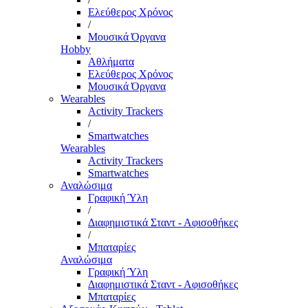
Ελεύθερος Χρόνος
/
Μουσικά Όργανα
Hobby
Αθλήματα
Ελεύθερος Χρόνος
Μουσικά Όργανα
Wearables
Activity Trackers
/
Smartwatches
Wearables
Activity Trackers
Smartwatches
Αναλώσιμα
Γραφική Ύλη
/
Διαφημιστικά Σταντ - Αφισοθήκες
/
Μπαταρίες
Αναλώσιμα
Γραφική Ύλη
Διαφημιστικά Σταντ - Αφισοθήκες
Μπαταρίες