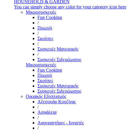
HOUSEHOLD & GARDEN
You can simply choose any color for your category icon here
Μικροσυσκευές
Fun Cooking
/
Πρωινό
/
Σκούπες
/
Συσκευές Μαγειρικής
/
Συσκευές Σιδερώματος
Μικροσυσκευές
Fun Cooking
Πρωινό
Σκούπες
Συσκευές Μαγειρικής
Συσκευές Σιδερώματος
Οικιακός Εξοπλισμός
Αξεσουάρ Κουζίνας
/
Ασφάλεια
/
Αφυγραντήρες - Ιονιστές
/