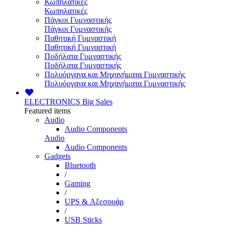
Κωπηλατικές
Κωπηλατικές
Πάγκοι Γυμναστικής
Πάγκοι Γυμναστικής
Παθητική Γυμναστική
Παθητική Γυμναστική
Ποδήλατα Γυμναστικής
Ποδήλατα Γυμναστικής
Πολυόργανα και Μηχανήματα Γυμναστικής
Πολυόργανα και Μηχανήματα Γυμναστικής
ELECTRONICS
Big Sales
Featured items
Audio
Audio Components
Audio
Audio Components
Gadgets
Bluetooth
/
Gaming
/
UPS & Αξεσουάρ
/
USB Sticks