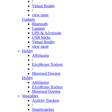
/
Virtual Reality
/
view more
Gadgets
Bluetooth
Gaming
UPS & Αξεσουάρ
USB Sticks
Virtual Reality
view more
Hobby
Αθλήματα
/
Ελεύθερος Χρόνος
/
Μουσικά Όργανα
Hobby
Αθλήματα
Ελεύθερος Χρόνος
Μουσικά Όργανα
Wearables
Activity Trackers
/
Smartwatches