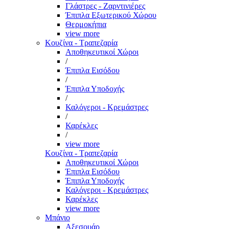
Γλάστρες - Ζαρντινιέρες
Έπιπλα Εξωτερικού Χώρου
Θερμοκήπια
view more
Κουζίνα - Τραπεζαρία
Αποθηκευτικοί Χώροι
/
Έπιπλα Εισόδου
/
Έπιπλα Υποδοχής
/
Καλόγεροι - Κρεμάστρες
/
Καρέκλες
/
view more
Κουζίνα - Τραπεζαρία
Αποθηκευτικοί Χώροι
Έπιπλα Εισόδου
Έπιπλα Υποδοχής
Καλόγεροι - Κρεμάστρες
Καρέκλες
view more
Μπάνιο
Αξεσουάρ