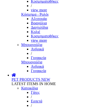
Κοσμηματοθήκες
/
view more
Κόσμημα - Ρολόι
Αξεσουάρ
Βραχιόλια
Δαχτυλίδια
Κολιέ
Κοσμηματοθήκες
view more
Μπουρνούζια
Ανδρικά
/
Γυναικεία
Μπουρνούζια
Ανδρικά
Γυναικεία
PET PRODUCTS
NEW
LATEST ITEMS IN HOME
Κατοικίδια
Γάτες
/
Ερπετά
/