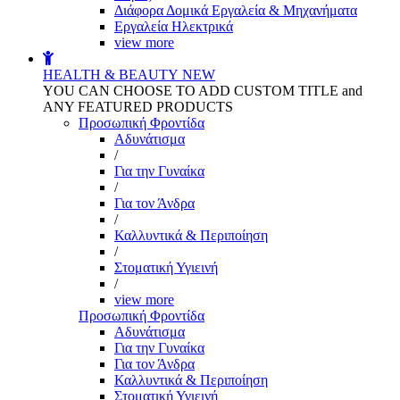
Διάφορα Δομικά Εργαλεία & Μηχανήματα
Εργαλεία Ηλεκτρικά
view more
HEALTH & BEAUTY
NEW
YOU CAN CHOOSE TO ADD CUSTOM TITLE and
ANY FEATURED PRODUCTS
Προσωπική Φροντίδα
Αδυνάτισμα
/
Για την Γυναίκα
/
Για τον Άνδρα
/
Καλλυντικά & Περιποίηση
/
Στοματική Υγιεινή
/
view more
Προσωπική Φροντίδα
Αδυνάτισμα
Για την Γυναίκα
Για τον Άνδρα
Καλλυντικά & Περιποίηση
Στοματική Υγιεινή