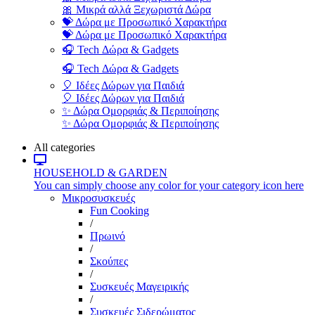
🎀 Μικρά αλλά Ξεχωριστά Δώρα
💝 Δώρα με Προσωπικό Χαρακτήρα
💝 Δώρα με Προσωπικό Χαρακτήρα
🎧 Tech Δώρα & Gadgets
🎧 Tech Δώρα & Gadgets
🎈 Ιδέες Δώρων για Παιδιά
🎈 Ιδέες Δώρων για Παιδιά
✨ Δώρα Ομορφιάς & Περιποίησης
✨ Δώρα Ομορφιάς & Περιποίησης
All categories
HOUSEHOLD & GARDEN
You can simply choose any color for your category icon here
Μικροσυσκευές
Fun Cooking
/
Πρωινό
/
Σκούπες
/
Συσκευές Μαγειρικής
/
Συσκευές Σιδερώματος