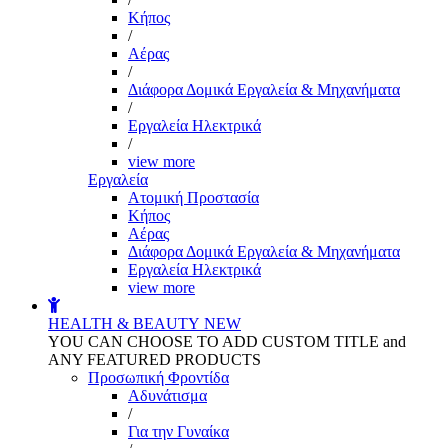
Kήπος
/
Αέρας
/
Διάφορα Δομικά Εργαλεία & Μηχανήματα
/
Εργαλεία Ηλεκτρικά
/
view more
Εργαλεία
Aτομική Προστασία
Kήπος
Αέρας
Διάφορα Δομικά Εργαλεία & Μηχανήματα
Εργαλεία Ηλεκτρικά
view more
HEALTH & BEAUTY
NEW
YOU CAN CHOOSE TO ADD CUSTOM TITLE and
ANY FEATURED PRODUCTS
Προσωπική Φροντίδα
Αδυνάτισμα
/
Για την Γυναίκα