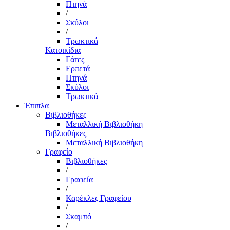
Πτηνά
/
Σκύλοι
/
Τρωκτικά
Κατοικίδια
Γάτες
Ερπετά
Πτηνά
Σκύλοι
Τρωκτικά
Έπιπλα
Βιβλιοθήκες
Μεταλλική Βιβλιοθήκη
Βιβλιοθήκες
Μεταλλική Βιβλιοθήκη
Γραφείο
Βιβλιοθήκες
/
Γραφεία
/
Καρέκλες Γραφείου
/
Σκαμπό
/