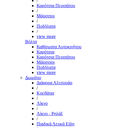
/
Καρότσια Περιπάτου
/
Μάρσιποι
/
Ποδήλατα
/
view more
Βόλτα
Καθίσματα Αυτοκινήτου
Καρότσια
Καρότσια Περιπάτου
Μάρσιποι
Ποδήλατα
view more
Δωμάτιο
Διάφορα Αξεσουάρ
/
Κρεβάτια
/
Λίκνο
/
Λίκνο - Ρηλάξ
/
Παιδικά Λευκά Είδη