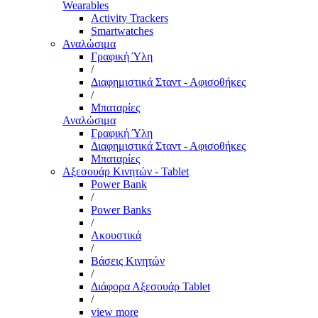
Wearables
Activity Trackers
Smartwatches
Αναλώσιμα
Γραφική Ύλη
/
Διαφημιστικά Σταντ - Αφισοθήκες
/
Μπαταρίες
Αναλώσιμα
Γραφική Ύλη
Διαφημιστικά Σταντ - Αφισοθήκες
Μπαταρίες
Αξεσουάρ Κινητών - Tablet
Power Bank
/
Power Banks
/
Ακουστικά
/
Βάσεις Κινητών
/
Διάφορα Αξεσουάρ Tablet
/
view more