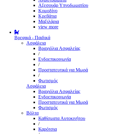
Αξεσουάρ Υπνοδωματίου
Κομοδίνο
Κρεβάτια
Μαξιλάρια
view more
Βρεφικά - Παιδικά
Ασφάλεια
Βραχιόλια Ασφαλείας
/
Ενδοεπικοινωνία
/
Προστατευτικά για Μωρά
/
Φωτισμός
Ασφάλεια
Βραχιόλια Ασφαλείας
Ενδοεπικοινωνία
Προστατευτικά για Μωρά
Φωτισμός
Βόλτα
Καθίσματα Αυτοκινήτου
/
Καρότσια