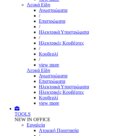
Λευκά Είδη
Ανωστρώματα
/
Επιστρώματα
/
Ηλεκτρικά Υποστρώματα
/
Ηλεκτρικές Κουβέρτες
/
Κουβερλί
/
view more
Λευκά Είδη
Ανωστρώματα
Επιστρώματα
Ηλεκτρικά Υποστρώματα
Ηλεκτρικές Κουβέρτες
Κουβερλί
view more
TOOLS
NEW IN OFFICE
Εργαλεία
Aτομική Προστασία
/