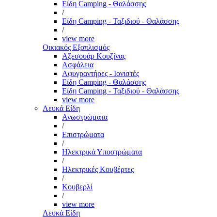
Είδη Camping - Θαλάσσης
/
Είδη Camping - Ταξιδιού - Θαλάσσης
/
view more
Οικιακός Εξοπλισμός
Αξεσουάρ Κουζίνας
Ασφάλεια
Αφυγραντήρες - Ιονιστές
Είδη Camping - Θαλάσσης
Είδη Camping - Ταξιδιού - Θαλάσσης
view more
Λευκά Είδη
Ανωστρώματα
/
Επιστρώματα
/
Ηλεκτρικά Υποστρώματα
/
Ηλεκτρικές Κουβέρτες
/
Κουβερλί
/
view more
Λευκά Είδη