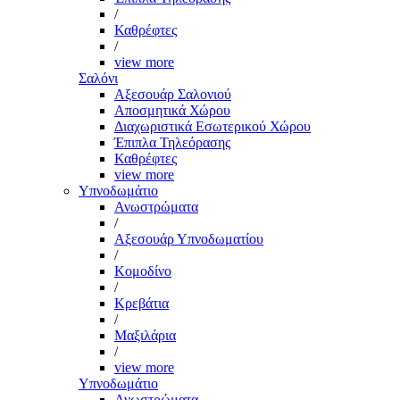
/
Καθρέφτες
/
view more
Σαλόνι
Αξεσουάρ Σαλονιού
Αποσμητικά Χώρου
Διαχωριστικά Εσωτερικού Χώρου
Έπιπλα Τηλεόρασης
Καθρέφτες
view more
Υπνοδωμάτιο
Ανωστρώματα
/
Αξεσουάρ Υπνοδωματίου
/
Κομοδίνο
/
Κρεβάτια
/
Μαξιλάρια
/
view more
Υπνοδωμάτιο
Ανωστρώματα