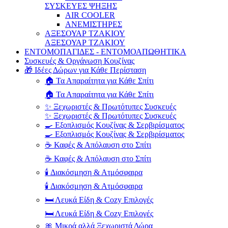
ΣΥΣΚΕΥΕΣ ΨΗΞΗΣ
AIR COOLER
ΑΝΕΜΙΣΤΗΡΕΣ
ΑΞΕΣΟΥΑΡ ΤΖΑΚΙΟΥ
ΑΞΕΣΟΥΑΡ ΤΖΑΚΙΟΥ
ΕΝΤΟΜΟΠΑΓΙΔΕΣ - ΕΝΤΟΜΟΑΠΩΘΗΤΙΚΑ
Συσκευές & Οργάνωση Κουζίνας
🎁 Ιδέες Δώρων για Κάθε Περίσταση
🏠 Τα Απαραίτητα για Κάθε Σπίτι
🏠 Τα Απαραίτητα για Κάθε Σπίτι
✨ Ξεχωριστές & Πρωτότυπες Συσκευές
✨ Ξεχωριστές & Πρωτότυπες Συσκευές
🍳 Εξοπλισμός Κουζίνας & Σερβιρίσματος
🍳 Εξοπλισμός Κουζίνας & Σερβιρίσματος
☕ Καφές & Απόλαυση στο Σπίτι
☕ Καφές & Απόλαυση στο Σπίτι
🕯️ Διακόσμηση & Ατμόσφαιρα
🕯️ Διακόσμηση & Ατμόσφαιρα
🛏️ Λευκά Είδη & Cozy Επιλογές
🛏️ Λευκά Είδη & Cozy Επιλογές
🎀 Μικρά αλλά Ξεχωριστά Δώρα