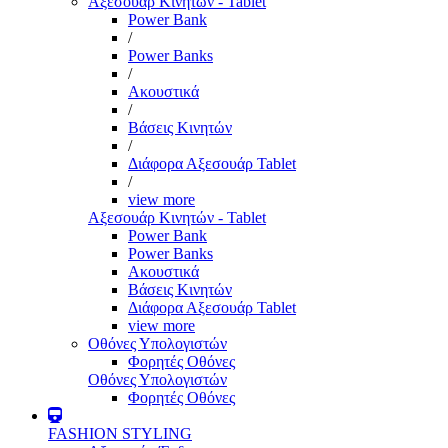
Αξεσουάρ Κινητών - Tablet
Power Bank
/
Power Banks
/
Ακουστικά
/
Βάσεις Κινητών
/
Διάφορα Αξεσουάρ Tablet
/
view more
Αξεσουάρ Κινητών - Tablet
Power Bank
Power Banks
Ακουστικά
Βάσεις Κινητών
Διάφορα Αξεσουάρ Tablet
view more
Οθόνες Υπολογιστών
Φορητές Οθόνες
Οθόνες Υπολογιστών
Φορητές Οθόνες
FASHION STYLING