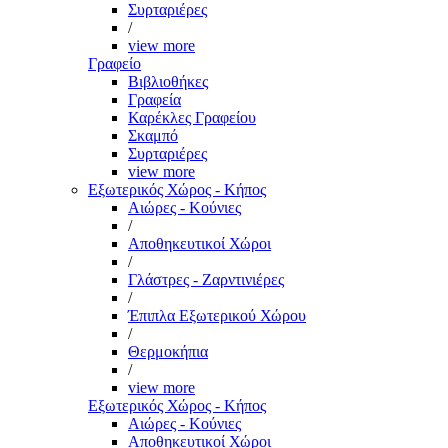
Συρταριέρες
/
view more
Γραφείο
Βιβλιοθήκες
Γραφεία
Καρέκλες Γραφείου
Σκαμπό
Συρταριέρες
view more
Εξωτερικός Χώρος - Κήπος
Αιώρες - Κούνιες
/
Αποθηκευτικοί Χώροι
/
Γλάστρες - Ζαρντινιέρες
/
Έπιπλα Εξωτερικού Χώρου
/
Θερμοκήπια
/
view more
Εξωτερικός Χώρος - Κήπος
Αιώρες - Κούνιες
Αποθηκευτικοί Χώροι