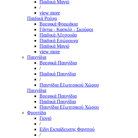
Παιδικά Μαγιό
/
view more
Παιδικά Ρούχα
Βρεφικά Φορμάκια
Γάντια - Κασκόλ - Σκούφοι
Παιδικά Αξεσουάρ
Παιδικά Εσώρουχα
Παιδικά Μαγιό
view more
Παιχνίδια
Βρεφικά Παιχνίδια
/
Παιδικά Παιχνίδια
/
Παιχνίδια Εξωτερικού Χώρου
Παιχνίδια
Βρεφικά Παιχνίδια
Παιδικά Παιχνίδια
Παιχνίδια Εξωτερικού Χώρου
Φροντίδα
Γιογιό
/
Είδη Εκπαίδευσης Φαγητού
/