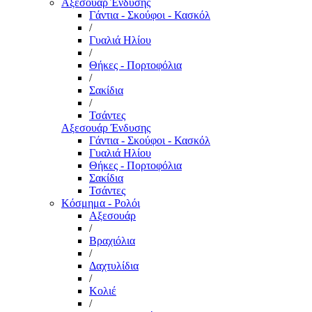
Αξεσουάρ Ένδυσης
Γάντια - Σκούφοι - Κασκόλ
/
Γυαλιά Ηλίου
/
Θήκες - Πορτοφόλια
/
Σακίδια
/
Τσάντες
Αξεσουάρ Ένδυσης
Γάντια - Σκούφοι - Κασκόλ
Γυαλιά Ηλίου
Θήκες - Πορτοφόλια
Σακίδια
Τσάντες
Κόσμημα - Ρολόι
Αξεσουάρ
/
Βραχιόλια
/
Δαχτυλίδια
/
Κολιέ
/