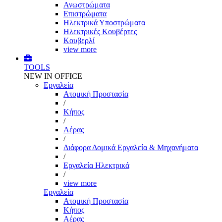
Ανωστρώματα
Επιστρώματα
Ηλεκτρικά Υποστρώματα
Ηλεκτρικές Κουβέρτες
Κουβερλί
view more
TOOLS
NEW IN OFFICE
Εργαλεία
Aτομική Προστασία
/
Kήπος
/
Αέρας
/
Διάφορα Δομικά Εργαλεία & Μηχανήματα
/
Εργαλεία Ηλεκτρικά
/
view more
Εργαλεία
Aτομική Προστασία
Kήπος
Αέρας