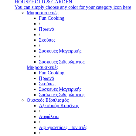
HOUSEHOLD & GARDEN
You can simply choose any color for your category icon here
Μικροσυσκευές
Fun Cooking
/
Πρωινό
/
Σκούπες
/
Συσκευές Μαγειρικής
/
Συσκευές Σιδερώματος
Μικροσυσκευές
Fun Cooking
Πρωινό
Σκούπες
Συσκευές Μαγειρικής
Συσκευές Σιδερώματος
Οικιακός Εξοπλισμός
Αξεσουάρ Κουζίνας
/
Ασφάλεια
/
Αφυγραντήρες - Ιονιστές
/