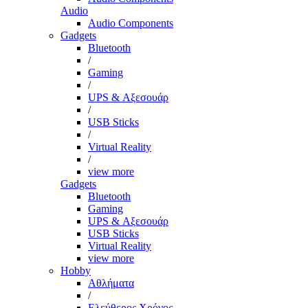
Audio
Audio Components
Gadgets
Bluetooth
/
Gaming
/
UPS & Αξεσουάρ
/
USB Sticks
/
Virtual Reality
/
view more
Gadgets
Bluetooth
Gaming
UPS & Αξεσουάρ
USB Sticks
Virtual Reality
view more
Hobby
Αθλήματα
/
Ελεύθερος Χρόνος