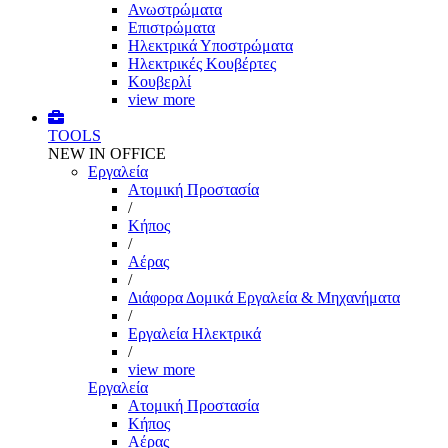
Ανωστρώματα
Επιστρώματα
Ηλεκτρικά Υποστρώματα
Ηλεκτρικές Κουβέρτες
Κουβερλί
view more
TOOLS
NEW IN OFFICE
Εργαλεία
Aτομική Προστασία
/
Kήπος
/
Αέρας
/
Διάφορα Δομικά Εργαλεία & Μηχανήματα
/
Εργαλεία Ηλεκτρικά
/
view more
Εργαλεία
Aτομική Προστασία
Kήπος
Αέρας