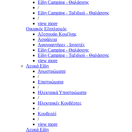
Είδη Camping - Θαλάσσης
/
Είδη Camping - Ταξιδιού - Θαλάσσης
/
view more
Οικιακός Εξοπλισμός
Αξεσουάρ Κουζίνας
Ασφάλεια
Αφυγραντήρες - Ιονιστές
Είδη Camping - Θαλάσσης
Είδη Camping - Ταξιδιού - Θαλάσσης
view more
Λευκά Είδη
Ανωστρώματα
/
Επιστρώματα
/
Ηλεκτρικά Υποστρώματα
/
Ηλεκτρικές Κουβέρτες
/
Κουβερλί
/
view more
Λευκά Είδη