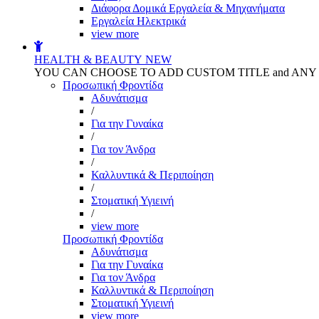
Διάφορα Δομικά Εργαλεία & Μηχανήματα
Εργαλεία Ηλεκτρικά
view more
HEALTH & BEAUTY
NEW
YOU CAN CHOOSE TO ADD CUSTOM TITLE and AN
Προσωπική Φροντίδα
Αδυνάτισμα
/
Για την Γυναίκα
/
Για τον Άνδρα
/
Καλλυντικά & Περιποίηση
/
Στοματική Υγιεινή
/
view more
Προσωπική Φροντίδα
Αδυνάτισμα
Για την Γυναίκα
Για τον Άνδρα
Καλλυντικά & Περιποίηση
Στοματική Υγιεινή
view more