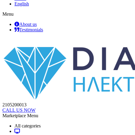
English
Menu
About us
Testimonials
2105200013
CALL US NOW
Marketplace Menu
All categories