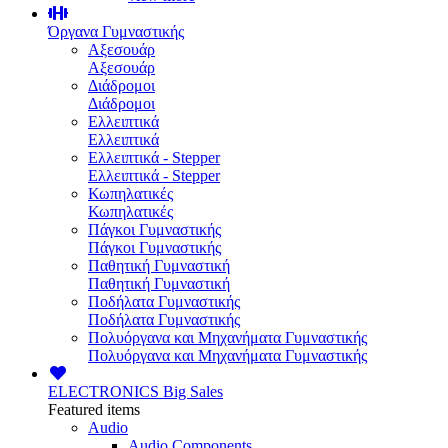
Όργανα Γυμναστικής
Αξεσουάρ
Αξεσουάρ
Διάδρομοι
Διάδρομοι
Ελλειπτικά
Ελλειπτικά
Ελλειπτικά - Stepper
Ελλειπτικά - Stepper
Κωπηλατικές
Κωπηλατικές
Πάγκοι Γυμναστικής
Πάγκοι Γυμναστικής
Παθητική Γυμναστική
Παθητική Γυμναστική
Ποδήλατα Γυμναστικής
Ποδήλατα Γυμναστικής
Πολυόργανα και Μηχανήματα Γυμναστικής
Πολυόργανα και Μηχανήματα Γυμναστικής
ELECTRONICS
Big Sales
Featured items
Audio
Audio Components