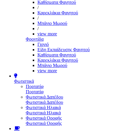
Καθίσματα Φαγητού
/
Καρεκλάκια Φαγητού
/
Μπάνιο Μωρού
/
view more
Φροντίδα
Γιογιό
Είδη Εκπαίδευσης Φαγητού
Καθίσματα Φαγητού
Καρεκλάκια Φαγητού
Μπάνιο Μωρού
view more
Φωτιστικά
Πορτατίφ
Πορτατίφ
Φωτιστικά Δαπέδου
Φωτιστικά Δαπέδου
Φωτιστικά Ηλιακά
Φωτιστικά Ηλιακά
Φωτιστικά Οροφής
Φωτιστικά Οροφής