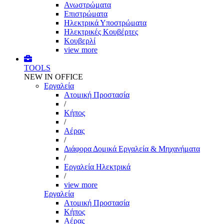
Ανωστρώματα
Επιστρώματα
Ηλεκτρικά Υποστρώματα
Ηλεκτρικές Κουβέρτες
Κουβερλί
view more
TOOLS
NEW IN OFFICE
Εργαλεία
Aτομική Προστασία
/
Kήπος
/
Αέρας
/
Διάφορα Δομικά Εργαλεία & Μηχανήματα
/
Εργαλεία Ηλεκτρικά
/
view more
Εργαλεία
Aτομική Προστασία
Kήπος
Αέρας