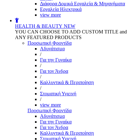
Διάφορα Δομικά Εργαλεία & Μηχανήματα
Εργαλεία Ηλεκτρικά
view more
HEALTH & BEAUTY
NEW
YOU CAN CHOOSE TO ADD CUSTOM TITLE and
ANY FEATURED PRODUCTS
Προσωπική Φροντίδα
Αδυνάτισμα
/
Για την Γυναίκα
/
Για τον Άνδρα
/
Καλλυντικά & Περιποίηση
/
Στοματική Υγιεινή
/
view more
Προσωπική Φροντίδα
Αδυνάτισμα
Για την Γυναίκα
Για τον Άνδρα
Καλλυντικά & Περιποίηση
Στοματική Υγιεινή