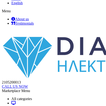
English
Menu
About us
Testimonials
2105200013
CALL US NOW
Marketplace Menu
All categories