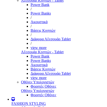
Αξεσουάρ Κινητών - Tablet
Power Bank
/
Power Banks
/
Ακουστικά
/
Βάσεις Κινητών
/
Διάφορα Αξεσουάρ Tablet
/
view more
Αξεσουάρ Κινητών - Tablet
Power Bank
Power Banks
Ακουστικά
Βάσεις Κινητών
Διάφορα Αξεσουάρ Tablet
view more
Οθόνες Υπολογιστών
Φορητές Οθόνες
Οθόνες Υπολογιστών
Φορητές Οθόνες
FASHION STYLING