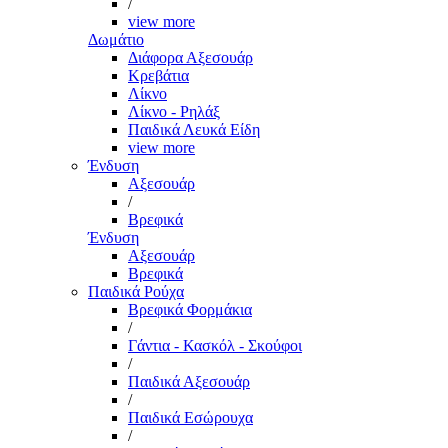
/
view more
Δωμάτιο
Διάφορα Αξεσουάρ
Κρεβάτια
Λίκνο
Λίκνο - Ρηλάξ
Παιδικά Λευκά Είδη
view more
Ένδυση
Αξεσουάρ
/
Βρεφικά
Ένδυση
Αξεσουάρ
Βρεφικά
Παιδικά Ρούχα
Βρεφικά Φορμάκια
/
Γάντια - Κασκόλ - Σκούφοι
/
Παιδικά Αξεσουάρ
/
Παιδικά Εσώρουχα
/