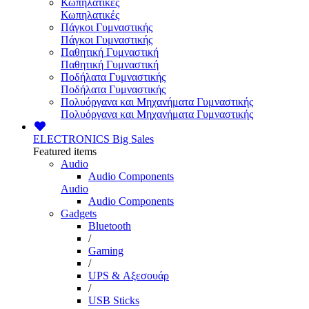
Κωπηλατικές
Κωπηλατικές
Πάγκοι Γυμναστικής
Πάγκοι Γυμναστικής
Παθητική Γυμναστική
Παθητική Γυμναστική
Ποδήλατα Γυμναστικής
Ποδήλατα Γυμναστικής
Πολυόργανα και Μηχανήματα Γυμναστικής
Πολυόργανα και Μηχανήματα Γυμναστικής
ELECTRONICS
Big Sales
Featured items
Audio
Audio Components
Audio
Audio Components
Gadgets
Bluetooth
/
Gaming
/
UPS & Αξεσουάρ
/
USB Sticks