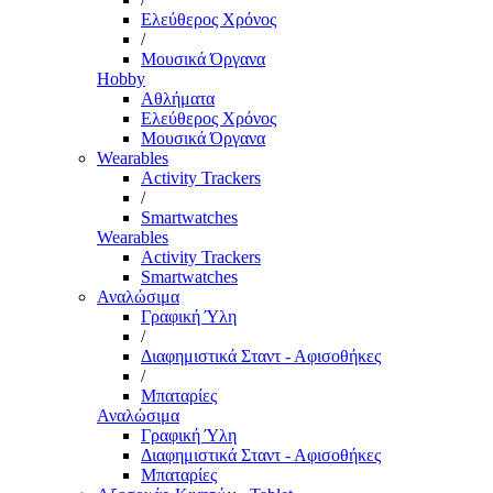
Ελεύθερος Χρόνος
/
Μουσικά Όργανα
Hobby
Αθλήματα
Ελεύθερος Χρόνος
Μουσικά Όργανα
Wearables
Activity Trackers
/
Smartwatches
Wearables
Activity Trackers
Smartwatches
Αναλώσιμα
Γραφική Ύλη
/
Διαφημιστικά Σταντ - Αφισοθήκες
/
Μπαταρίες
Αναλώσιμα
Γραφική Ύλη
Διαφημιστικά Σταντ - Αφισοθήκες
Μπαταρίες