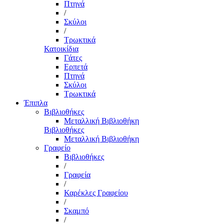
Πτηνά
/
Σκύλοι
/
Τρωκτικά
Κατοικίδια
Γάτες
Ερπετά
Πτηνά
Σκύλοι
Τρωκτικά
Έπιπλα
Βιβλιοθήκες
Μεταλλική Βιβλιοθήκη
Βιβλιοθήκες
Μεταλλική Βιβλιοθήκη
Γραφείο
Βιβλιοθήκες
/
Γραφεία
/
Καρέκλες Γραφείου
/
Σκαμπό
/