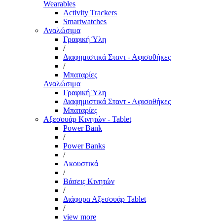
Wearables
Activity Trackers
Smartwatches
Αναλώσιμα
Γραφική Ύλη
/
Διαφημιστικά Σταντ - Αφισοθήκες
/
Μπαταρίες
Αναλώσιμα
Γραφική Ύλη
Διαφημιστικά Σταντ - Αφισοθήκες
Μπαταρίες
Αξεσουάρ Κινητών - Tablet
Power Bank
/
Power Banks
/
Ακουστικά
/
Βάσεις Κινητών
/
Διάφορα Αξεσουάρ Tablet
/
view more