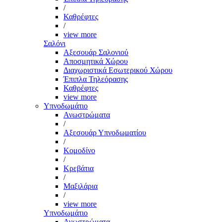
/
Καθρέφτες
/
view more
Σαλόνι
Αξεσουάρ Σαλονιού
Αποσμητικά Χώρου
Διαχωριστικά Εσωτερικού Χώρου
Έπιπλα Τηλεόρασης
Καθρέφτες
view more
Υπνοδωμάτιο
Ανωστρώματα
/
Αξεσουάρ Υπνοδωματίου
/
Κομοδίνο
/
Κρεβάτια
/
Μαξιλάρια
/
view more
Υπνοδωμάτιο
Ανωστρώματα