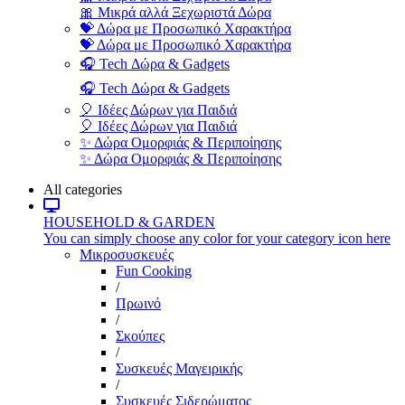
🎀 Μικρά αλλά Ξεχωριστά Δώρα
💝 Δώρα με Προσωπικό Χαρακτήρα
💝 Δώρα με Προσωπικό Χαρακτήρα
🎧 Tech Δώρα & Gadgets
🎧 Tech Δώρα & Gadgets
🎈 Ιδέες Δώρων για Παιδιά
🎈 Ιδέες Δώρων για Παιδιά
✨ Δώρα Ομορφιάς & Περιποίησης
✨ Δώρα Ομορφιάς & Περιποίησης
All categories
HOUSEHOLD & GARDEN
You can simply choose any color for your category icon here
Μικροσυσκευές
Fun Cooking
/
Πρωινό
/
Σκούπες
/
Συσκευές Μαγειρικής
/
Συσκευές Σιδερώματος