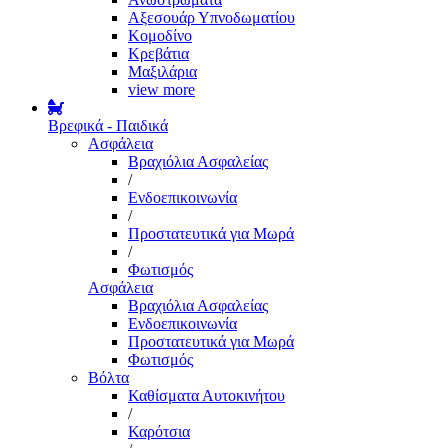
Αξεσουάρ Υπνοδωματίου
Κομοδίνο
Κρεβάτια
Μαξιλάρια
view more
Βρεφικά - Παιδικά
Ασφάλεια
Βραχιόλια Ασφαλείας
/
Ενδοεπικοινωνία
/
Προστατευτικά για Μωρά
/
Φωτισμός
Ασφάλεια
Βραχιόλια Ασφαλείας
Ενδοεπικοινωνία
Προστατευτικά για Μωρά
Φωτισμός
Βόλτα
Καθίσματα Αυτοκινήτου
/
Καρότσια