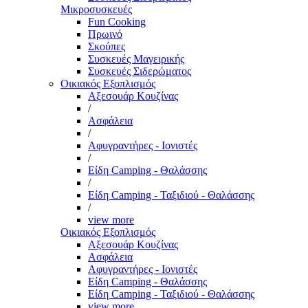
Μικροσυσκευές
Fun Cooking
Πρωινό
Σκούπες
Συσκευές Μαγειρικής
Συσκευές Σιδερώματος
Οικιακός Εξοπλισμός
Αξεσουάρ Κουζίνας
/
Ασφάλεια
/
Αφυγραντήρες - Ιονιστές
/
Είδη Camping - Θαλάσσης
/
Είδη Camping - Ταξιδιού - Θαλάσσης
/
view more
Οικιακός Εξοπλισμός
Αξεσουάρ Κουζίνας
Ασφάλεια
Αφυγραντήρες - Ιονιστές
Είδη Camping - Θαλάσσης
Είδη Camping - Ταξιδιού - Θαλάσσης
view more