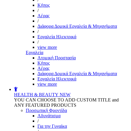
Kήπος
/
Αέρας
/
Διάφορα Δομικά Εργαλεία & Μηχανήματα
/
Εργαλεία Ηλεκτρικά
/
view more
Εργαλεία
Aτομική Προστασία
Kήπος
Αέρας
Διάφορα Δομικά Εργαλεία & Μηχανήματα
Εργαλεία Ηλεκτρικά
view more
HEALTH & BEAUTY
NEW
YOU CAN CHOOSE TO ADD CUSTOM TITLE and
ANY FEATURED PRODUCTS
Προσωπική Φροντίδα
Αδυνάτισμα
/
Για την Γυναίκα