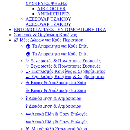
ΣΥΣΚΕΥΕΣ ΨΗΞΗΣ
AIR COOLER
ΑΝΕΜΙΣΤΗΡΕΣ
ΑΞΕΣΟΥΑΡ ΤΖΑΚΙΟΥ
ΑΞΕΣΟΥΑΡ ΤΖΑΚΙΟΥ
ΕΝΤΟΜΟΠΑΓΙΔΕΣ - ΕΝΤΟΜΟΑΠΩΘΗΤΙΚΑ
Συσκευές & Οργάνωση Κουζίνας
🎁 Ιδέες Δώρων για Κάθε Περίσταση
🏠 Τα Απαραίτητα για Κάθε Σπίτι
🏠 Τα Απαραίτητα για Κάθε Σπίτι
✨ Ξεχωριστές & Πρωτότυπες Συσκευές
✨ Ξεχωριστές & Πρωτότυπες Συσκευές
🍳 Εξοπλισμός Κουζίνας & Σερβιρίσματος
🍳 Εξοπλισμός Κουζίνας & Σερβιρίσματος
☕ Καφές & Απόλαυση στο Σπίτι
☕ Καφές & Απόλαυση στο Σπίτι
🕯️ Διακόσμηση & Ατμόσφαιρα
🕯️ Διακόσμηση & Ατμόσφαιρα
🛏️ Λευκά Είδη & Cozy Επιλογές
🛏️ Λευκά Είδη & Cozy Επιλογές
🎀 Μικρά αλλά Ξεχωριστά Δώρα