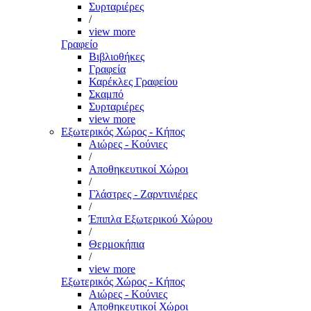
Συρταριέρες
/
view more
Γραφείο
Βιβλιοθήκες
Γραφεία
Καρέκλες Γραφείου
Σκαμπό
Συρταριέρες
view more
Εξωτερικός Χώρος - Κήπος
Αιώρες - Κούνιες
/
Αποθηκευτικοί Χώροι
/
Γλάστρες - Ζαρντινιέρες
/
Έπιπλα Εξωτερικού Χώρου
/
Θερμοκήπια
/
view more
Εξωτερικός Χώρος - Κήπος
Αιώρες - Κούνιες
Αποθηκευτικοί Χώροι