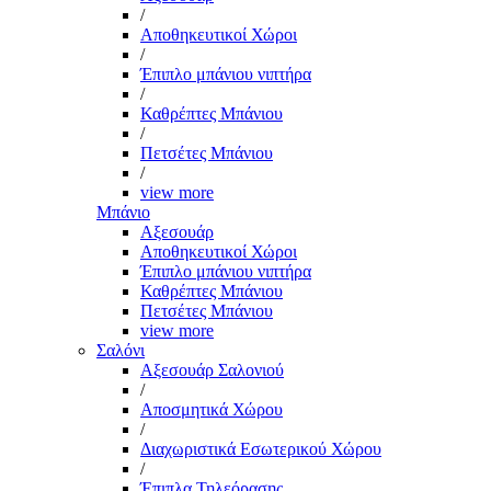
/
Αποθηκευτικοί Χώροι
/
Έπιπλο μπάνιου νιπτήρα
/
Καθρέπτες Μπάνιου
/
Πετσέτες Μπάνιου
/
view more
Μπάνιο
Αξεσουάρ
Αποθηκευτικοί Χώροι
Έπιπλο μπάνιου νιπτήρα
Καθρέπτες Μπάνιου
Πετσέτες Μπάνιου
view more
Σαλόνι
Αξεσουάρ Σαλονιού
/
Αποσμητικά Χώρου
/
Διαχωριστικά Εσωτερικού Χώρου
/
Έπιπλα Τηλεόρασης