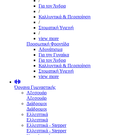
/
Για τον Άνδρα
/
Καλλυντικά & Περιποίηση
/
Στοματική Υγιεινή
/
view more
Προσωπική Φροντίδα
Αδυνάτισμα
Για την Γυναίκα
Για τον Άνδρα
Καλλυντικά & Περιποίηση
Στοματική Υγιεινή
view more
Όργανα Γυμναστικής
Αξεσουάρ
Αξεσουάρ
Διάδρομοι
Διάδρομοι
Ελλειπτικά
Ελλειπτικά
Ελλειπτικά - Stepper
Ελλειπτικά - Stepper