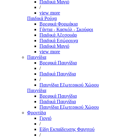
Παιδικά Μαγιό
/
view more
Παιδικά Ρούχα
Βρεφικά Φορμάκια
Γάντια - Κασκόλ - Σκούφοι
Παιδικά Αξεσουάρ
Παιδικά Εσώρουχα
Παιδικά Μαγιό
view more
Παιχνίδια
Βρεφικά Παιχνίδια
/
Παιδικά Παιχνίδια
/
Παιχνίδια Εξωτερικού Χώρου
Παιχνίδια
Βρεφικά Παιχνίδια
Παιδικά Παιχνίδια
Παιχνίδια Εξωτερικού Χώρου
Φροντίδα
Γιογιό
/
Είδη Εκπαίδευσης Φαγητού
/