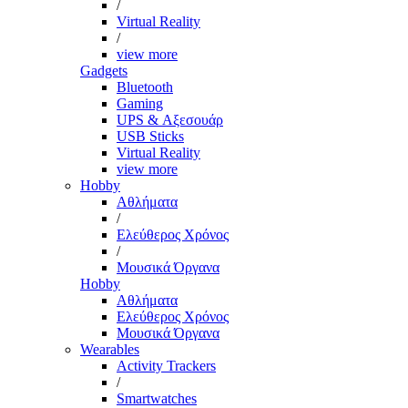
/
Virtual Reality
/
view more
Gadgets
Bluetooth
Gaming
UPS & Αξεσουάρ
USB Sticks
Virtual Reality
view more
Hobby
Αθλήματα
/
Ελεύθερος Χρόνος
/
Μουσικά Όργανα
Hobby
Αθλήματα
Ελεύθερος Χρόνος
Μουσικά Όργανα
Wearables
Activity Trackers
/
Smartwatches