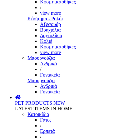
Κοσμηματοθήκες
/
view more
Κόσμημα - Ρολόι
Αξεσουάρ
Βραχιόλια
Δαχτυλίδια
Κολιέ
Κοσμηματοθήκες
view more
Μπουρνούζια
Ανδρικά
/
Γυναικεία
Μπουρνούζια
Ανδρικά
Γυναικεία
PET PRODUCTS
NEW
LATEST ITEMS IN HOME
Κατοικίδια
Γάτες
/
Ερπετά
/