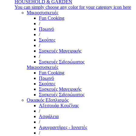
HOUSEHOLD & GARDEN
You can simply choose any color for your category icon here
Μικροσυσκευές
Fun Cooking
/
Πρωινό
/
Σκούπες
/
Συσκευές Μαγειρικής
/
Συσκευές Σιδερώματος
Μικροσυσκευές
Fun Cooking
Πρωινό
Σκούπες
Συσκευές Μαγειρικής
Συσκευές Σιδερώματος
Οικιακός Εξοπλισμός
Αξεσουάρ Κουζίνας
/
Ασφάλεια
/
Αφυγραντήρες - Ιονιστές
/