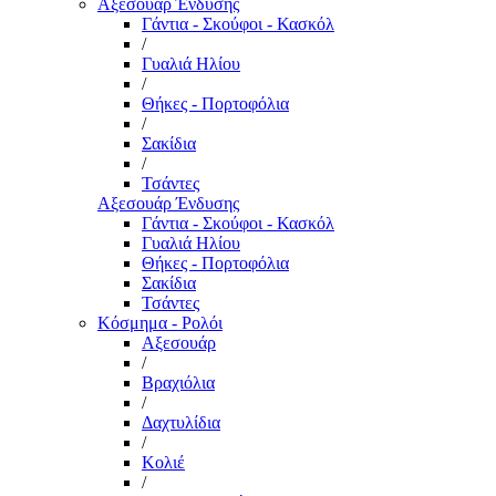
Αξεσουάρ Ένδυσης
Γάντια - Σκούφοι - Κασκόλ
/
Γυαλιά Ηλίου
/
Θήκες - Πορτοφόλια
/
Σακίδια
/
Τσάντες
Αξεσουάρ Ένδυσης
Γάντια - Σκούφοι - Κασκόλ
Γυαλιά Ηλίου
Θήκες - Πορτοφόλια
Σακίδια
Τσάντες
Κόσμημα - Ρολόι
Αξεσουάρ
/
Βραχιόλια
/
Δαχτυλίδια
/
Κολιέ
/