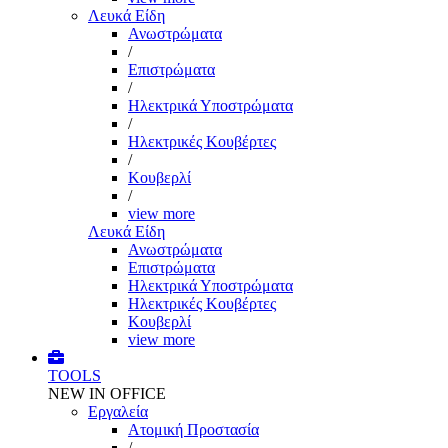
Λευκά Είδη
Ανωστρώματα
/
Επιστρώματα
/
Ηλεκτρικά Υποστρώματα
/
Ηλεκτρικές Κουβέρτες
/
Κουβερλί
/
view more
Λευκά Είδη
Ανωστρώματα
Επιστρώματα
Ηλεκτρικά Υποστρώματα
Ηλεκτρικές Κουβέρτες
Κουβερλί
view more
TOOLS
NEW IN OFFICE
Εργαλεία
Aτομική Προστασία
/