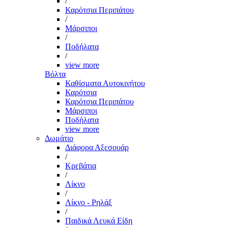
/
Καρότσια Περιπάτου
/
Μάρσιποι
/
Ποδήλατα
/
view more
Βόλτα
Καθίσματα Αυτοκινήτου
Καρότσια
Καρότσια Περιπάτου
Μάρσιποι
Ποδήλατα
view more
Δωμάτιο
Διάφορα Αξεσουάρ
/
Κρεβάτια
/
Λίκνο
/
Λίκνο - Ρηλάξ
/
Παιδικά Λευκά Είδη