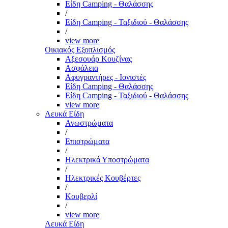
Είδη Camping - Θαλάσσης
/
Είδη Camping - Ταξιδιού - Θαλάσσης
/
view more
Οικιακός Εξοπλισμός
Αξεσουάρ Κουζίνας
Ασφάλεια
Αφυγραντήρες - Ιονιστές
Είδη Camping - Θαλάσσης
Είδη Camping - Ταξιδιού - Θαλάσσης
view more
Λευκά Είδη
Ανωστρώματα
/
Επιστρώματα
/
Ηλεκτρικά Υποστρώματα
/
Ηλεκτρικές Κουβέρτες
/
Κουβερλί
/
view more
Λευκά Είδη