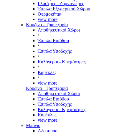
Γλάστρες - Ζαρντινιέρες
Έπιπλα Εξωτερικού Χώρου
Θερμοκήπια
view more
Κουζίνα - Τραπεζαρία
Αποθηκευτικοί Χώροι
/
Έπιπλα Εισόδου
/
Έπιπλα Υποδοχής
/
Καλόγεροι - Κρεμάστρες
/
Καρέκλες
/
view more
Κουζίνα - Τραπεζαρία
Αποθηκευτικοί Χώροι
Έπιπλα Εισόδου
Έπιπλα Υποδοχής
Καλόγεροι - Κρεμάστρες
Καρέκλες
view more
Μπάνιο
Αξεσουάρ