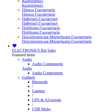
Κωπηλατικές
Κωπηλατικές
Πάγκοι Γυμναστικής
Πάγκοι Γυμναστικής
Παθητική Γυμναστική
Παθητική Γυμναστική
Ποδήλατα Γυμναστικής
Ποδήλατα Γυμναστικής
Πολυόργανα και Μηχανήματα Γυμναστικής
Πολυόργανα και Μηχανήματα Γυμναστικής
ELECTRONICS
Big Sales
Featured items
Audio
Audio Components
Audio
Audio Components
Gadgets
Bluetooth
/
Gaming
/
UPS & Αξεσουάρ
/
USB Sticks