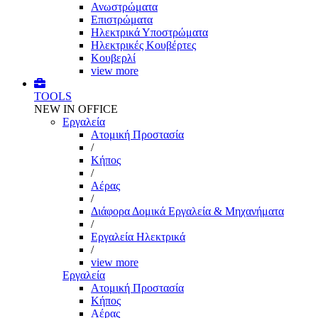
Ανωστρώματα
Επιστρώματα
Ηλεκτρικά Υποστρώματα
Ηλεκτρικές Κουβέρτες
Κουβερλί
view more
TOOLS
NEW IN OFFICE
Εργαλεία
Aτομική Προστασία
/
Kήπος
/
Αέρας
/
Διάφορα Δομικά Εργαλεία & Μηχανήματα
/
Εργαλεία Ηλεκτρικά
/
view more
Εργαλεία
Aτομική Προστασία
Kήπος
Αέρας