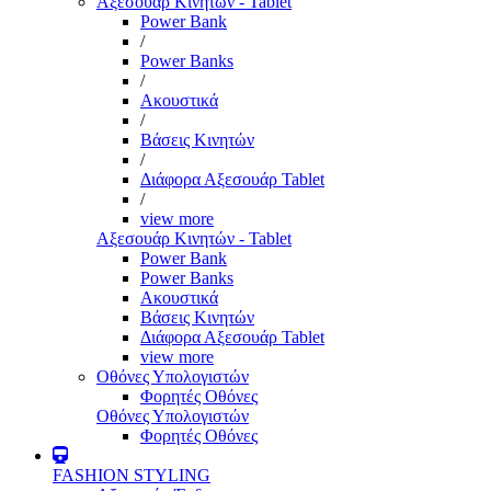
Αξεσουάρ Κινητών - Tablet
Power Bank
/
Power Banks
/
Ακουστικά
/
Βάσεις Κινητών
/
Διάφορα Αξεσουάρ Tablet
/
view more
Αξεσουάρ Κινητών - Tablet
Power Bank
Power Banks
Ακουστικά
Βάσεις Κινητών
Διάφορα Αξεσουάρ Tablet
view more
Οθόνες Υπολογιστών
Φορητές Οθόνες
Οθόνες Υπολογιστών
Φορητές Οθόνες
FASHION STYLING