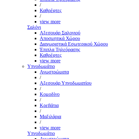
/
Καθρέφτες
/
view more
Σαλόνι
Αξεσουάρ Σαλονιού
Αποσμητικά Χώρου
Διαχωριστικά Εσωτερικού Χώρου
Έπιπλα Τηλεόρασης
Καθρέφτες
view more
Υπνοδωμάτιο
Ανωστρώματα
/
Αξεσουάρ Υπνοδωματίου
/
Κομοδίνο
/
Κρεβάτια
/
Μαξιλάρια
/
view more
Υπνοδωμάτιο
Ανωστρώματα