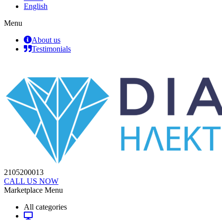
English
Menu
About us
Testimonials
2105200013
CALL US NOW
Marketplace Menu
All categories