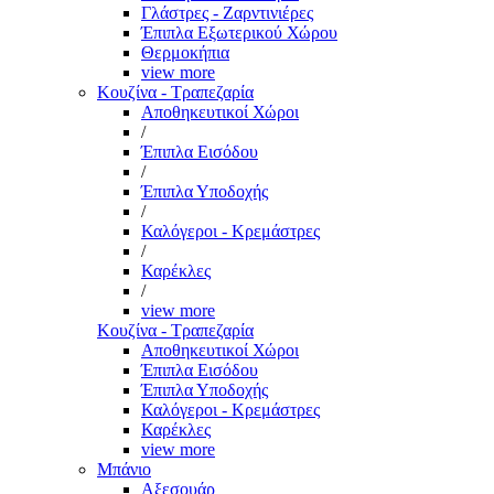
Γλάστρες - Ζαρντινιέρες
Έπιπλα Εξωτερικού Χώρου
Θερμοκήπια
view more
Κουζίνα - Τραπεζαρία
Αποθηκευτικοί Χώροι
/
Έπιπλα Εισόδου
/
Έπιπλα Υποδοχής
/
Καλόγεροι - Κρεμάστρες
/
Καρέκλες
/
view more
Κουζίνα - Τραπεζαρία
Αποθηκευτικοί Χώροι
Έπιπλα Εισόδου
Έπιπλα Υποδοχής
Καλόγεροι - Κρεμάστρες
Καρέκλες
view more
Μπάνιο
Αξεσουάρ