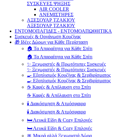
ΣΥΣΚΕΥΕΣ ΨΗΞΗΣ
AIR COOLER
ΑΝΕΜΙΣΤΗΡΕΣ
ΑΞΕΣΟΥΑΡ ΤΖΑΚΙΟΥ
ΑΞΕΣΟΥΑΡ ΤΖΑΚΙΟΥ
ΕΝΤΟΜΟΠΑΓΙΔΕΣ - ΕΝΤΟΜΟΑΠΩΘΗΤΙΚΑ
Συσκευές & Οργάνωση Κουζίνας
🎁 Ιδέες Δώρων για Κάθε Περίσταση
🏠 Τα Απαραίτητα για Κάθε Σπίτι
🏠 Τα Απαραίτητα για Κάθε Σπίτι
✨ Ξεχωριστές & Πρωτότυπες Συσκευές
✨ Ξεχωριστές & Πρωτότυπες Συσκευές
🍳 Εξοπλισμός Κουζίνας & Σερβιρίσματος
🍳 Εξοπλισμός Κουζίνας & Σερβιρίσματος
☕ Καφές & Απόλαυση στο Σπίτι
☕ Καφές & Απόλαυση στο Σπίτι
🕯️ Διακόσμηση & Ατμόσφαιρα
🕯️ Διακόσμηση & Ατμόσφαιρα
🛏️ Λευκά Είδη & Cozy Επιλογές
🛏️ Λευκά Είδη & Cozy Επιλογές
🎀 Μικρά αλλά Ξεχωριστά Δώρα