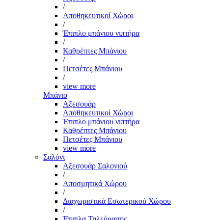
/
Αποθηκευτικοί Χώροι
/
Έπιπλο μπάνιου νιπτήρα
/
Καθρέπτες Μπάνιου
/
Πετσέτες Μπάνιου
/
view more
Μπάνιο
Αξεσουάρ
Αποθηκευτικοί Χώροι
Έπιπλο μπάνιου νιπτήρα
Καθρέπτες Μπάνιου
Πετσέτες Μπάνιου
view more
Σαλόνι
Αξεσουάρ Σαλονιού
/
Αποσμητικά Χώρου
/
Διαχωριστικά Εσωτερικού Χώρου
/
Έπιπλα Τηλεόρασης