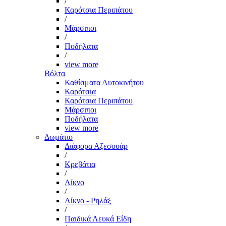
/
Καρότσια Περιπάτου
/
Μάρσιποι
/
Ποδήλατα
/
view more
Βόλτα
Καθίσματα Αυτοκινήτου
Καρότσια
Καρότσια Περιπάτου
Μάρσιποι
Ποδήλατα
view more
Δωμάτιο
Διάφορα Αξεσουάρ
/
Κρεβάτια
/
Λίκνο
/
Λίκνο - Ρηλάξ
/
Παιδικά Λευκά Είδη