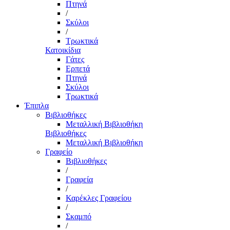
Πτηνά
/
Σκύλοι
/
Τρωκτικά
Κατοικίδια
Γάτες
Ερπετά
Πτηνά
Σκύλοι
Τρωκτικά
Έπιπλα
Βιβλιοθήκες
Μεταλλική Βιβλιοθήκη
Βιβλιοθήκες
Μεταλλική Βιβλιοθήκη
Γραφείο
Βιβλιοθήκες
/
Γραφεία
/
Καρέκλες Γραφείου
/
Σκαμπό
/