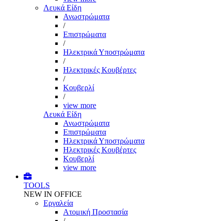
Λευκά Είδη
Ανωστρώματα
/
Επιστρώματα
/
Ηλεκτρικά Υποστρώματα
/
Ηλεκτρικές Κουβέρτες
/
Κουβερλί
/
view more
Λευκά Είδη
Ανωστρώματα
Επιστρώματα
Ηλεκτρικά Υποστρώματα
Ηλεκτρικές Κουβέρτες
Κουβερλί
view more
TOOLS
NEW IN OFFICE
Εργαλεία
Aτομική Προστασία
/