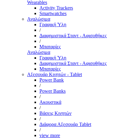
Wearables
Activity Trackers
Smartwatches
Αναλώσιμα
Γραφική Ύλη
/
Διαφημιστικά Σταντ - Αφισοθήκες
/
Μπαταρίες
Αναλώσιμα
Γραφική Ύλη
Διαφημιστικά Σταντ - Αφισοθήκες
Μπαταρίες
Αξεσουάρ Κινητών - Tablet
Power Bank
/
Power Banks
/
Ακουστικά
/
Βάσεις Κινητών
/
Διάφορα Αξεσουάρ Tablet
/
view more