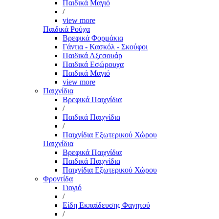
Παιδικά Μαγιό
/
view more
Παιδικά Ρούχα
Βρεφικά Φορμάκια
Γάντια - Κασκόλ - Σκούφοι
Παιδικά Αξεσουάρ
Παιδικά Εσώρουχα
Παιδικά Μαγιό
view more
Παιχνίδια
Βρεφικά Παιχνίδια
/
Παιδικά Παιχνίδια
/
Παιχνίδια Εξωτερικού Χώρου
Παιχνίδια
Βρεφικά Παιχνίδια
Παιδικά Παιχνίδια
Παιχνίδια Εξωτερικού Χώρου
Φροντίδα
Γιογιό
/
Είδη Εκπαίδευσης Φαγητού
/