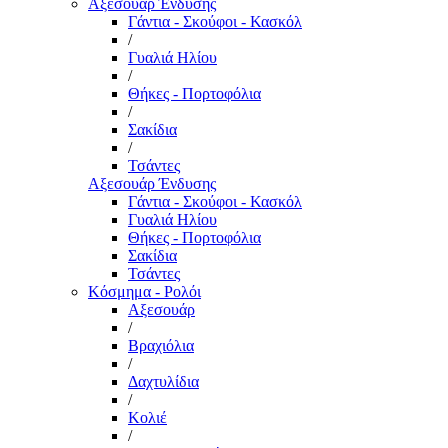
Αξεσουάρ Ένδυσης
Γάντια - Σκούφοι - Κασκόλ
/
Γυαλιά Ηλίου
/
Θήκες - Πορτοφόλια
/
Σακίδια
/
Τσάντες
Αξεσουάρ Ένδυσης
Γάντια - Σκούφοι - Κασκόλ
Γυαλιά Ηλίου
Θήκες - Πορτοφόλια
Σακίδια
Τσάντες
Κόσμημα - Ρολόι
Αξεσουάρ
/
Βραχιόλια
/
Δαχτυλίδια
/
Κολιέ
/