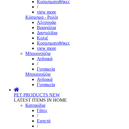
Κοσμηματοθήκες
/
view more
Κόσμημα - Ρολόι
Αξεσουάρ
Βραχιόλια
Δαχτυλίδια
Κολιέ
Κοσμηματοθήκες
view more
Μπουρνούζια
Ανδρικά
/
Γυναικεία
Μπουρνούζια
Ανδρικά
Γυναικεία
PET PRODUCTS
NEW
LATEST ITEMS IN HOME
Κατοικίδια
Γάτες
/
Ερπετά
/