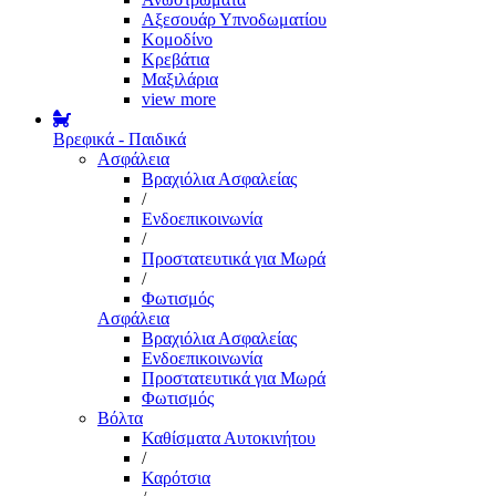
Αξεσουάρ Υπνοδωματίου
Κομοδίνο
Κρεβάτια
Μαξιλάρια
view more
Βρεφικά - Παιδικά
Ασφάλεια
Βραχιόλια Ασφαλείας
/
Ενδοεπικοινωνία
/
Προστατευτικά για Μωρά
/
Φωτισμός
Ασφάλεια
Βραχιόλια Ασφαλείας
Ενδοεπικοινωνία
Προστατευτικά για Μωρά
Φωτισμός
Βόλτα
Καθίσματα Αυτοκινήτου
/
Καρότσια