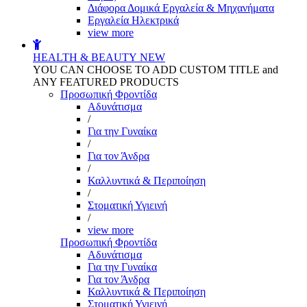
Διάφορα Δομικά Εργαλεία & Μηχανήματα
Εργαλεία Ηλεκτρικά
view more
HEALTH & BEAUTY
NEW
YOU CAN CHOOSE TO ADD CUSTOM TITLE and
ANY FEATURED PRODUCTS
Προσωπική Φροντίδα
Αδυνάτισμα
/
Για την Γυναίκα
/
Για τον Άνδρα
/
Καλλυντικά & Περιποίηση
/
Στοματική Υγιεινή
/
view more
Προσωπική Φροντίδα
Αδυνάτισμα
Για την Γυναίκα
Για τον Άνδρα
Καλλυντικά & Περιποίηση
Στοματική Υγιεινή