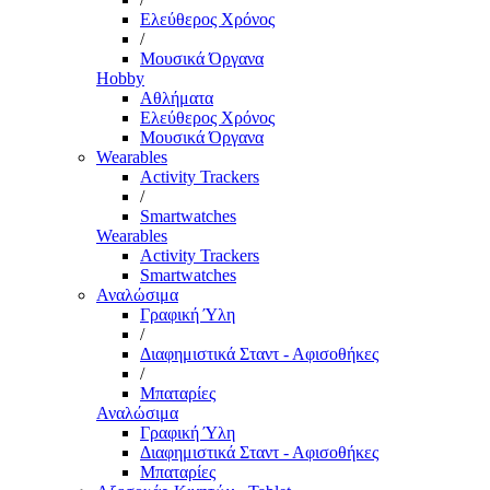
Ελεύθερος Χρόνος
/
Μουσικά Όργανα
Hobby
Αθλήματα
Ελεύθερος Χρόνος
Μουσικά Όργανα
Wearables
Activity Trackers
/
Smartwatches
Wearables
Activity Trackers
Smartwatches
Αναλώσιμα
Γραφική Ύλη
/
Διαφημιστικά Σταντ - Αφισοθήκες
/
Μπαταρίες
Αναλώσιμα
Γραφική Ύλη
Διαφημιστικά Σταντ - Αφισοθήκες
Μπαταρίες