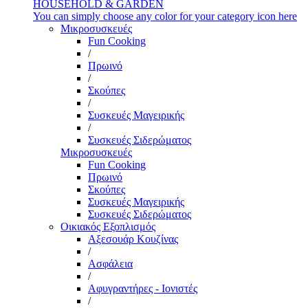
HOUSEHOLD & GARDEN
You can simply choose any color for your category icon here
Μικροσυσκευές
Fun Cooking
/
Πρωινό
/
Σκούπες
/
Συσκευές Μαγειρικής
/
Συσκευές Σιδερώματος
Μικροσυσκευές
Fun Cooking
Πρωινό
Σκούπες
Συσκευές Μαγειρικής
Συσκευές Σιδερώματος
Οικιακός Εξοπλισμός
Αξεσουάρ Κουζίνας
/
Ασφάλεια
/
Αφυγραντήρες - Ιονιστές
/