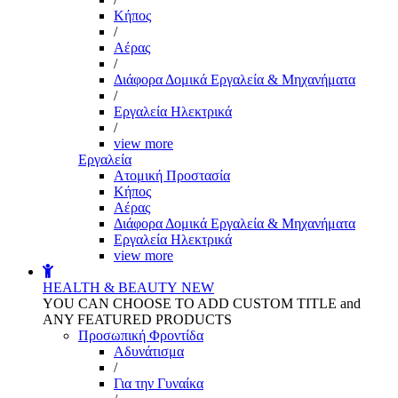
Kήπος
/
Αέρας
/
Διάφορα Δομικά Εργαλεία & Μηχανήματα
/
Εργαλεία Ηλεκτρικά
/
view more
Εργαλεία
Aτομική Προστασία
Kήπος
Αέρας
Διάφορα Δομικά Εργαλεία & Μηχανήματα
Εργαλεία Ηλεκτρικά
view more
HEALTH & BEAUTY
NEW
YOU CAN CHOOSE TO ADD CUSTOM TITLE and
ANY FEATURED PRODUCTS
Προσωπική Φροντίδα
Αδυνάτισμα
/
Για την Γυναίκα