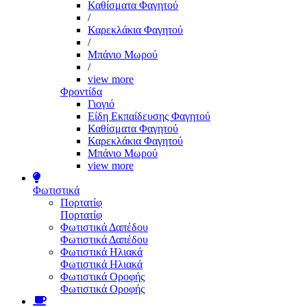
Καθίσματα Φαγητού
/
Καρεκλάκια Φαγητού
/
Μπάνιο Μωρού
/
view more
Φροντίδα
Γιογιό
Είδη Εκπαίδευσης Φαγητού
Καθίσματα Φαγητού
Καρεκλάκια Φαγητού
Μπάνιο Μωρού
view more
Φωτιστικά
Πορτατίφ
Πορτατίφ
Φωτιστικά Δαπέδου
Φωτιστικά Δαπέδου
Φωτιστικά Ηλιακά
Φωτιστικά Ηλιακά
Φωτιστικά Οροφής
Φωτιστικά Οροφής