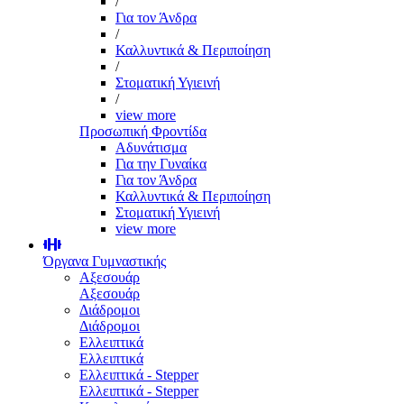
/
Για τον Άνδρα
/
Καλλυντικά & Περιποίηση
/
Στοματική Υγιεινή
/
view more
Προσωπική Φροντίδα
Αδυνάτισμα
Για την Γυναίκα
Για τον Άνδρα
Καλλυντικά & Περιποίηση
Στοματική Υγιεινή
view more
Όργανα Γυμναστικής
Αξεσουάρ
Αξεσουάρ
Διάδρομοι
Διάδρομοι
Ελλειπτικά
Ελλειπτικά
Ελλειπτικά - Stepper
Ελλειπτικά - Stepper