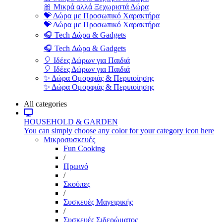
🎀 Μικρά αλλά Ξεχωριστά Δώρα
💝 Δώρα με Προσωπικό Χαρακτήρα
💝 Δώρα με Προσωπικό Χαρακτήρα
🎧 Tech Δώρα & Gadgets
🎧 Tech Δώρα & Gadgets
🎈 Ιδέες Δώρων για Παιδιά
🎈 Ιδέες Δώρων για Παιδιά
✨ Δώρα Ομορφιάς & Περιποίησης
✨ Δώρα Ομορφιάς & Περιποίησης
All categories
HOUSEHOLD & GARDEN
You can simply choose any color for your category icon here
Μικροσυσκευές
Fun Cooking
/
Πρωινό
/
Σκούπες
/
Συσκευές Μαγειρικής
/
Συσκευές Σιδερώματος