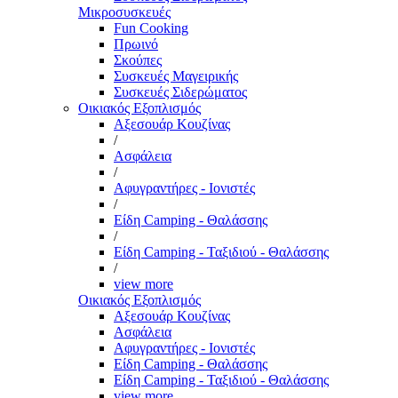
Μικροσυσκευές
Fun Cooking
Πρωινό
Σκούπες
Συσκευές Μαγειρικής
Συσκευές Σιδερώματος
Οικιακός Εξοπλισμός
Αξεσουάρ Κουζίνας
/
Ασφάλεια
/
Αφυγραντήρες - Ιονιστές
/
Είδη Camping - Θαλάσσης
/
Είδη Camping - Ταξιδιού - Θαλάσσης
/
view more
Οικιακός Εξοπλισμός
Αξεσουάρ Κουζίνας
Ασφάλεια
Αφυγραντήρες - Ιονιστές
Είδη Camping - Θαλάσσης
Είδη Camping - Ταξιδιού - Θαλάσσης
view more