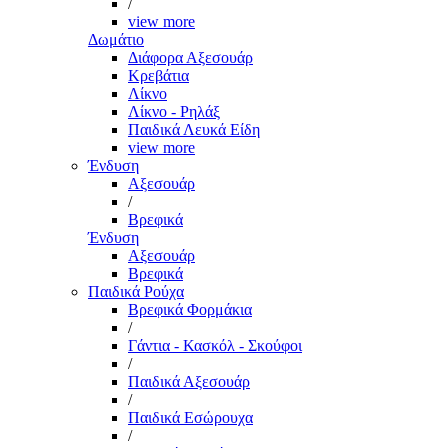
/
view more
Δωμάτιο
Διάφορα Αξεσουάρ
Κρεβάτια
Λίκνο
Λίκνο - Ρηλάξ
Παιδικά Λευκά Είδη
view more
Ένδυση
Αξεσουάρ
/
Βρεφικά
Ένδυση
Αξεσουάρ
Βρεφικά
Παιδικά Ρούχα
Βρεφικά Φορμάκια
/
Γάντια - Κασκόλ - Σκούφοι
/
Παιδικά Αξεσουάρ
/
Παιδικά Εσώρουχα
/