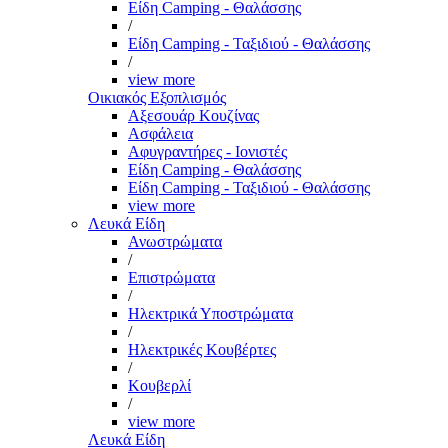
Είδη Camping - Θαλάσσης
/
Είδη Camping - Ταξιδιού - Θαλάσσης
/
view more
Οικιακός Εξοπλισμός
Αξεσουάρ Κουζίνας
Ασφάλεια
Αφυγραντήρες - Ιονιστές
Είδη Camping - Θαλάσσης
Είδη Camping - Ταξιδιού - Θαλάσσης
view more
Λευκά Είδη
Ανωστρώματα
/
Επιστρώματα
/
Ηλεκτρικά Υποστρώματα
/
Ηλεκτρικές Κουβέρτες
/
Κουβερλί
/
view more
Λευκά Είδη