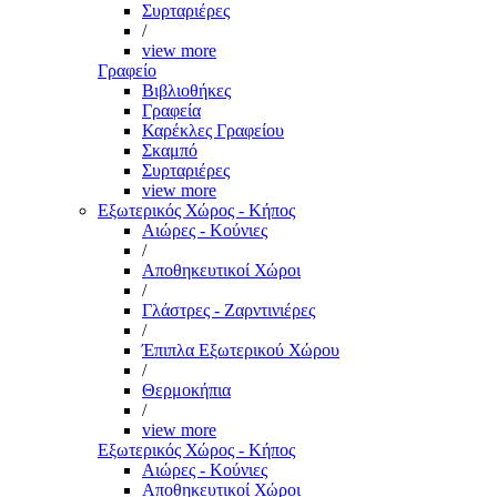
Συρταριέρες
/
view more
Γραφείο
Βιβλιοθήκες
Γραφεία
Καρέκλες Γραφείου
Σκαμπό
Συρταριέρες
view more
Εξωτερικός Χώρος - Κήπος
Αιώρες - Κούνιες
/
Αποθηκευτικοί Χώροι
/
Γλάστρες - Ζαρντινιέρες
/
Έπιπλα Εξωτερικού Χώρου
/
Θερμοκήπια
/
view more
Εξωτερικός Χώρος - Κήπος
Αιώρες - Κούνιες
Αποθηκευτικοί Χώροι