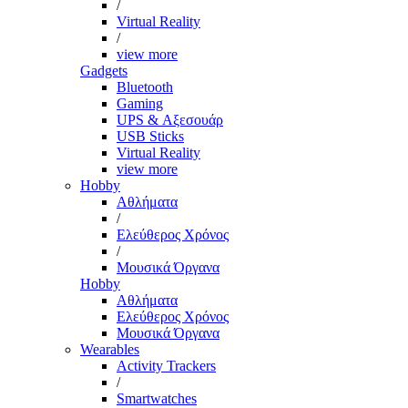
/
Virtual Reality
/
view more
Gadgets
Bluetooth
Gaming
UPS & Αξεσουάρ
USB Sticks
Virtual Reality
view more
Hobby
Αθλήματα
/
Ελεύθερος Χρόνος
/
Μουσικά Όργανα
Hobby
Αθλήματα
Ελεύθερος Χρόνος
Μουσικά Όργανα
Wearables
Activity Trackers
/
Smartwatches