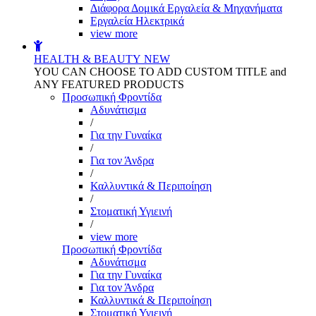
Διάφορα Δομικά Εργαλεία & Μηχανήματα
Εργαλεία Ηλεκτρικά
view more
HEALTH & BEAUTY
NEW
YOU CAN CHOOSE TO ADD CUSTOM TITLE and
ANY FEATURED PRODUCTS
Προσωπική Φροντίδα
Αδυνάτισμα
/
Για την Γυναίκα
/
Για τον Άνδρα
/
Καλλυντικά & Περιποίηση
/
Στοματική Υγιεινή
/
view more
Προσωπική Φροντίδα
Αδυνάτισμα
Για την Γυναίκα
Για τον Άνδρα
Καλλυντικά & Περιποίηση
Στοματική Υγιεινή