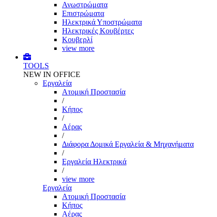
Ανωστρώματα
Επιστρώματα
Ηλεκτρικά Υποστρώματα
Ηλεκτρικές Κουβέρτες
Κουβερλί
view more
TOOLS
NEW IN OFFICE
Εργαλεία
Aτομική Προστασία
/
Kήπος
/
Αέρας
/
Διάφορα Δομικά Εργαλεία & Μηχανήματα
/
Εργαλεία Ηλεκτρικά
/
view more
Εργαλεία
Aτομική Προστασία
Kήπος
Αέρας