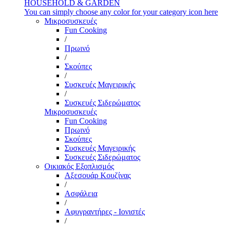
HOUSEHOLD & GARDEN
You can simply choose any color for your category icon here
Μικροσυσκευές
Fun Cooking
/
Πρωινό
/
Σκούπες
/
Συσκευές Μαγειρικής
/
Συσκευές Σιδερώματος
Μικροσυσκευές
Fun Cooking
Πρωινό
Σκούπες
Συσκευές Μαγειρικής
Συσκευές Σιδερώματος
Οικιακός Εξοπλισμός
Αξεσουάρ Κουζίνας
/
Ασφάλεια
/
Αφυγραντήρες - Ιονιστές
/