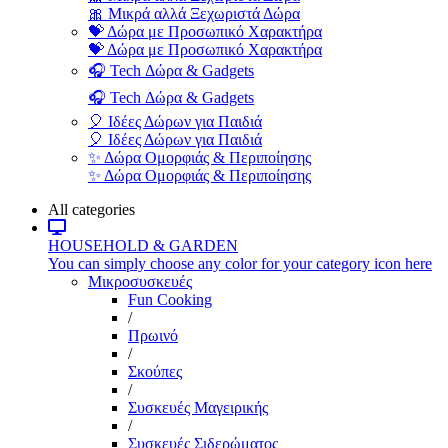
🎀 Μικρά αλλά Ξεχωριστά Δώρα
💝 Δώρα με Προσωπικό Χαρακτήρα
💝 Δώρα με Προσωπικό Χαρακτήρα
🎧 Tech Δώρα & Gadgets
🎧 Tech Δώρα & Gadgets
🎈 Ιδέες Δώρων για Παιδιά
🎈 Ιδέες Δώρων για Παιδιά
✨ Δώρα Ομορφιάς & Περιποίησης
✨ Δώρα Ομορφιάς & Περιποίησης
All categories
HOUSEHOLD & GARDEN
You can simply choose any color for your category icon here
Μικροσυσκευές
Fun Cooking
/
Πρωινό
/
Σκούπες
/
Συσκευές Μαγειρικής
/
Συσκευές Σιδερώματος