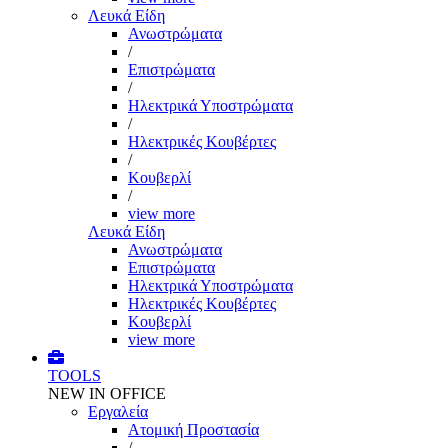
Λευκά Είδη
Ανωστρώματα
/
Επιστρώματα
/
Ηλεκτρικά Υποστρώματα
/
Ηλεκτρικές Κουβέρτες
/
Κουβερλί
/
view more
Λευκά Είδη
Ανωστρώματα
Επιστρώματα
Ηλεκτρικά Υποστρώματα
Ηλεκτρικές Κουβέρτες
Κουβερλί
view more
TOOLS
NEW IN OFFICE
Εργαλεία
Aτομική Προστασία
/