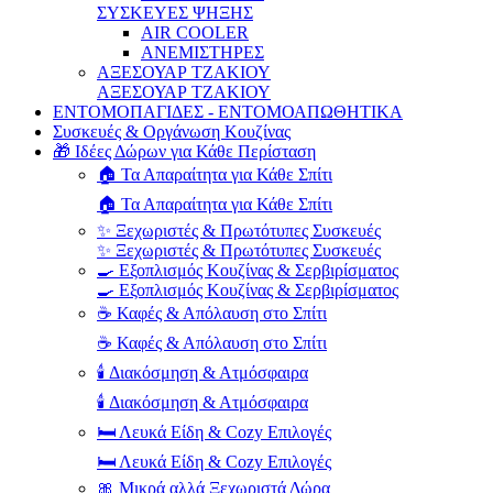
ΣΥΣΚΕΥΕΣ ΨΗΞΗΣ
AIR COOLER
ΑΝΕΜΙΣΤΗΡΕΣ
ΑΞΕΣΟΥΑΡ ΤΖΑΚΙΟΥ
ΑΞΕΣΟΥΑΡ ΤΖΑΚΙΟΥ
ΕΝΤΟΜΟΠΑΓΙΔΕΣ - ΕΝΤΟΜΟΑΠΩΘΗΤΙΚΑ
Συσκευές & Οργάνωση Κουζίνας
🎁 Ιδέες Δώρων για Κάθε Περίσταση
🏠 Τα Απαραίτητα για Κάθε Σπίτι
🏠 Τα Απαραίτητα για Κάθε Σπίτι
✨ Ξεχωριστές & Πρωτότυπες Συσκευές
✨ Ξεχωριστές & Πρωτότυπες Συσκευές
🍳 Εξοπλισμός Κουζίνας & Σερβιρίσματος
🍳 Εξοπλισμός Κουζίνας & Σερβιρίσματος
☕ Καφές & Απόλαυση στο Σπίτι
☕ Καφές & Απόλαυση στο Σπίτι
🕯️ Διακόσμηση & Ατμόσφαιρα
🕯️ Διακόσμηση & Ατμόσφαιρα
🛏️ Λευκά Είδη & Cozy Επιλογές
🛏️ Λευκά Είδη & Cozy Επιλογές
🎀 Μικρά αλλά Ξεχωριστά Δώρα