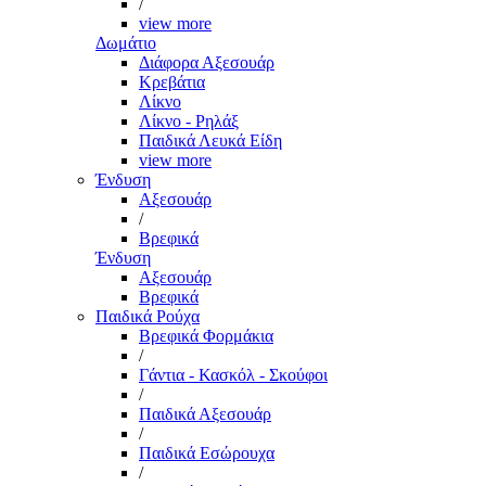
/
view more
Δωμάτιο
Διάφορα Αξεσουάρ
Κρεβάτια
Λίκνο
Λίκνο - Ρηλάξ
Παιδικά Λευκά Είδη
view more
Ένδυση
Αξεσουάρ
/
Βρεφικά
Ένδυση
Αξεσουάρ
Βρεφικά
Παιδικά Ρούχα
Βρεφικά Φορμάκια
/
Γάντια - Κασκόλ - Σκούφοι
/
Παιδικά Αξεσουάρ
/
Παιδικά Εσώρουχα
/