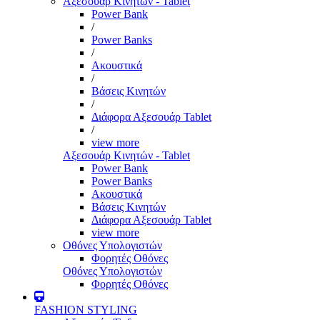
Αξεσουάρ Κινητών - Tablet
Power Bank
/
Power Banks
/
Ακουστικά
/
Βάσεις Κινητών
/
Διάφορα Αξεσουάρ Tablet
/
view more
Αξεσουάρ Κινητών - Tablet
Power Bank
Power Banks
Ακουστικά
Βάσεις Κινητών
Διάφορα Αξεσουάρ Tablet
view more
Οθόνες Υπολογιστών
Φορητές Οθόνες
Οθόνες Υπολογιστών
Φορητές Οθόνες
FASHION STYLING