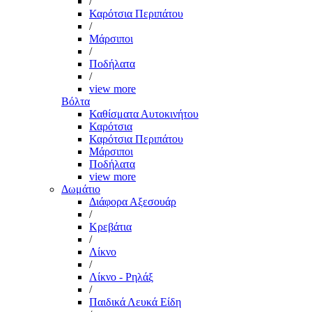
/
Καρότσια Περιπάτου
/
Μάρσιποι
/
Ποδήλατα
/
view more
Βόλτα
Καθίσματα Αυτοκινήτου
Καρότσια
Καρότσια Περιπάτου
Μάρσιποι
Ποδήλατα
view more
Δωμάτιο
Διάφορα Αξεσουάρ
/
Κρεβάτια
/
Λίκνο
/
Λίκνο - Ρηλάξ
/
Παιδικά Λευκά Είδη