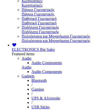
Κωπηλατικές
Κωπηλατικές
Πάγκοι Γυμναστικής
Πάγκοι Γυμναστικής
Παθητική Γυμναστική
Παθητική Γυμναστική
Ποδήλατα Γυμναστικής
Ποδήλατα Γυμναστικής
Πολυόργανα και Μηχανήματα Γυμναστικής
Πολυόργανα και Μηχανήματα Γυμναστικής
ELECTRONICS
Big Sales
Featured items
Audio
Audio Components
Audio
Audio Components
Gadgets
Bluetooth
/
Gaming
/
UPS & Αξεσουάρ
/
USB Sticks