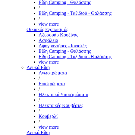
Είδη Camping - Θαλάσσης
/
Είδη Camping - Ταξιδιού - Θαλάσσης
/
view more
Οικιακός Εξοπλισμός
Αξεσουάρ Κουζίνας
Ασφάλεια
Αφυγραντήρες - Ιονιστές
Είδη Camping - Θαλάσσης
Είδη Camping - Ταξιδιού - Θαλάσσης
view more
Λευκά Είδη
Ανωστρώματα
/
Επιστρώματα
/
Ηλεκτρικά Υποστρώματα
/
Ηλεκτρικές Κουβέρτες
/
Κουβερλί
/
view more
Λευκά Είδη