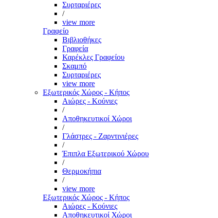
Συρταριέρες
/
view more
Γραφείο
Βιβλιοθήκες
Γραφεία
Καρέκλες Γραφείου
Σκαμπό
Συρταριέρες
view more
Εξωτερικός Χώρος - Κήπος
Αιώρες - Κούνιες
/
Αποθηκευτικοί Χώροι
/
Γλάστρες - Ζαρντινιέρες
/
Έπιπλα Εξωτερικού Χώρου
/
Θερμοκήπια
/
view more
Εξωτερικός Χώρος - Κήπος
Αιώρες - Κούνιες
Αποθηκευτικοί Χώροι