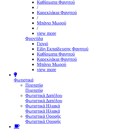
Καθίσματα Φαγητού
/
Καρεκλάκια Φαγητού
/
Μπάνιο Μωρού
/
view more
Φροντίδα
Γιογιό
Είδη Εκπαίδευσης Φαγητού
Καθίσματα Φαγητού
Καρεκλάκια Φαγητού
Μπάνιο Μωρού
view more
Φωτιστικά
Πορτατίφ
Πορτατίφ
Φωτιστικά Δαπέδου
Φωτιστικά Δαπέδου
Φωτιστικά Ηλιακά
Φωτιστικά Ηλιακά
Φωτιστικά Οροφής
Φωτιστικά Οροφής