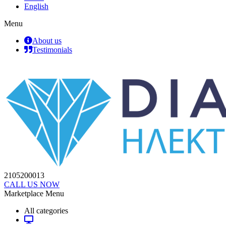
English
Menu
About us
Testimonials
2105200013
CALL US NOW
Marketplace Menu
All categories