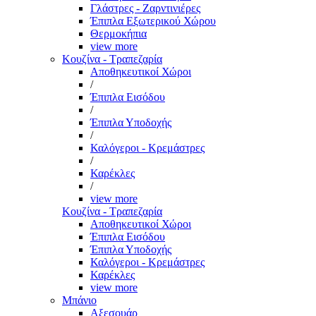
Γλάστρες - Ζαρντινιέρες
Έπιπλα Εξωτερικού Χώρου
Θερμοκήπια
view more
Κουζίνα - Τραπεζαρία
Αποθηκευτικοί Χώροι
/
Έπιπλα Εισόδου
/
Έπιπλα Υποδοχής
/
Καλόγεροι - Κρεμάστρες
/
Καρέκλες
/
view more
Κουζίνα - Τραπεζαρία
Αποθηκευτικοί Χώροι
Έπιπλα Εισόδου
Έπιπλα Υποδοχής
Καλόγεροι - Κρεμάστρες
Καρέκλες
view more
Μπάνιο
Αξεσουάρ