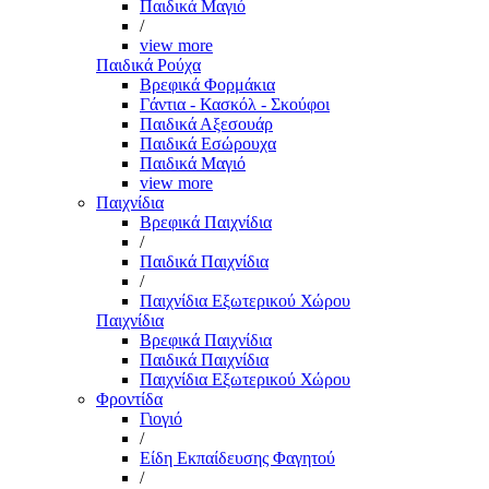
Παιδικά Μαγιό
/
view more
Παιδικά Ρούχα
Βρεφικά Φορμάκια
Γάντια - Κασκόλ - Σκούφοι
Παιδικά Αξεσουάρ
Παιδικά Εσώρουχα
Παιδικά Μαγιό
view more
Παιχνίδια
Βρεφικά Παιχνίδια
/
Παιδικά Παιχνίδια
/
Παιχνίδια Εξωτερικού Χώρου
Παιχνίδια
Βρεφικά Παιχνίδια
Παιδικά Παιχνίδια
Παιχνίδια Εξωτερικού Χώρου
Φροντίδα
Γιογιό
/
Είδη Εκπαίδευσης Φαγητού
/