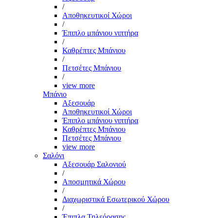
/
Αποθηκευτικοί Χώροι
/
Έπιπλο μπάνιου νιπτήρα
/
Καθρέπτες Μπάνιου
/
Πετσέτες Μπάνιου
/
view more
Μπάνιο
Αξεσουάρ
Αποθηκευτικοί Χώροι
Έπιπλο μπάνιου νιπτήρα
Καθρέπτες Μπάνιου
Πετσέτες Μπάνιου
view more
Σαλόνι
Αξεσουάρ Σαλονιού
/
Αποσμητικά Χώρου
/
Διαχωριστικά Εσωτερικού Χώρου
/
Έπιπλα Τηλεόρασης