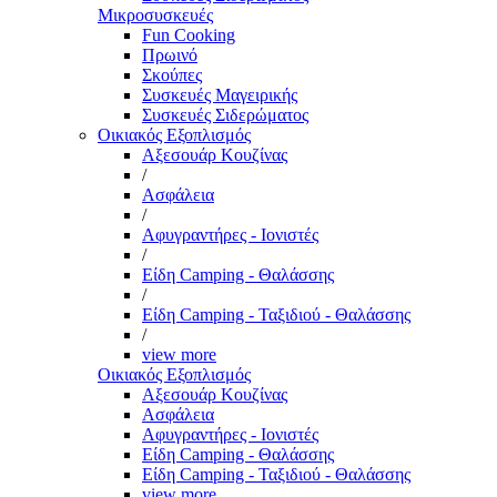
Μικροσυσκευές
Fun Cooking
Πρωινό
Σκούπες
Συσκευές Μαγειρικής
Συσκευές Σιδερώματος
Οικιακός Εξοπλισμός
Αξεσουάρ Κουζίνας
/
Ασφάλεια
/
Αφυγραντήρες - Ιονιστές
/
Είδη Camping - Θαλάσσης
/
Είδη Camping - Ταξιδιού - Θαλάσσης
/
view more
Οικιακός Εξοπλισμός
Αξεσουάρ Κουζίνας
Ασφάλεια
Αφυγραντήρες - Ιονιστές
Είδη Camping - Θαλάσσης
Είδη Camping - Ταξιδιού - Θαλάσσης
view more