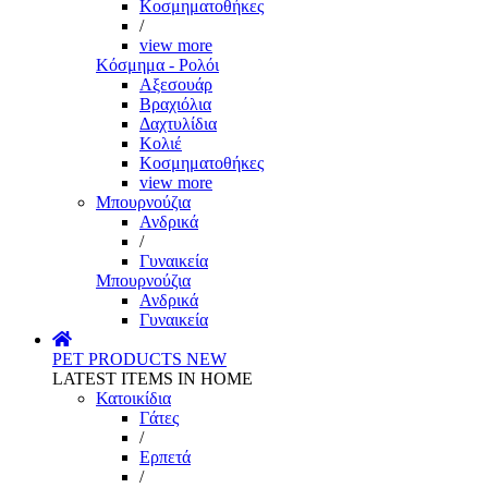
Κοσμηματοθήκες
/
view more
Κόσμημα - Ρολόι
Αξεσουάρ
Βραχιόλια
Δαχτυλίδια
Κολιέ
Κοσμηματοθήκες
view more
Μπουρνούζια
Ανδρικά
/
Γυναικεία
Μπουρνούζια
Ανδρικά
Γυναικεία
PET PRODUCTS
NEW
LATEST ITEMS IN HOME
Κατοικίδια
Γάτες
/
Ερπετά
/