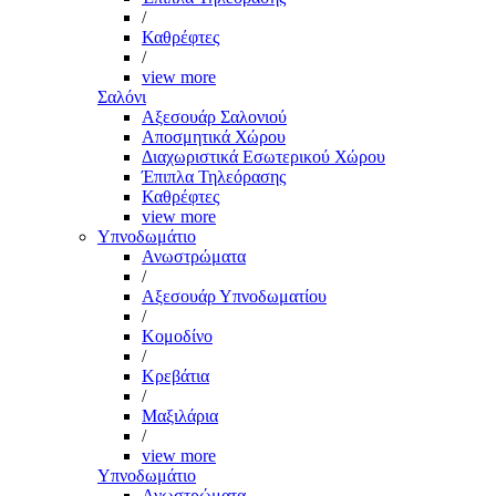
/
Καθρέφτες
/
view more
Σαλόνι
Αξεσουάρ Σαλονιού
Αποσμητικά Χώρου
Διαχωριστικά Εσωτερικού Χώρου
Έπιπλα Τηλεόρασης
Καθρέφτες
view more
Υπνοδωμάτιο
Ανωστρώματα
/
Αξεσουάρ Υπνοδωματίου
/
Κομοδίνο
/
Κρεβάτια
/
Μαξιλάρια
/
view more
Υπνοδωμάτιο
Ανωστρώματα