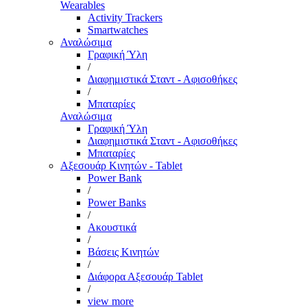
Wearables
Activity Trackers
Smartwatches
Αναλώσιμα
Γραφική Ύλη
/
Διαφημιστικά Σταντ - Αφισοθήκες
/
Μπαταρίες
Αναλώσιμα
Γραφική Ύλη
Διαφημιστικά Σταντ - Αφισοθήκες
Μπαταρίες
Αξεσουάρ Κινητών - Tablet
Power Bank
/
Power Banks
/
Ακουστικά
/
Βάσεις Κινητών
/
Διάφορα Αξεσουάρ Tablet
/
view more