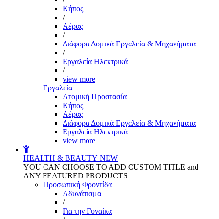
Kήπος
/
Αέρας
/
Διάφορα Δομικά Εργαλεία & Μηχανήματα
/
Εργαλεία Ηλεκτρικά
/
view more
Εργαλεία
Aτομική Προστασία
Kήπος
Αέρας
Διάφορα Δομικά Εργαλεία & Μηχανήματα
Εργαλεία Ηλεκτρικά
view more
HEALTH & BEAUTY
NEW
YOU CAN CHOOSE TO ADD CUSTOM TITLE and
ANY FEATURED PRODUCTS
Προσωπική Φροντίδα
Αδυνάτισμα
/
Για την Γυναίκα