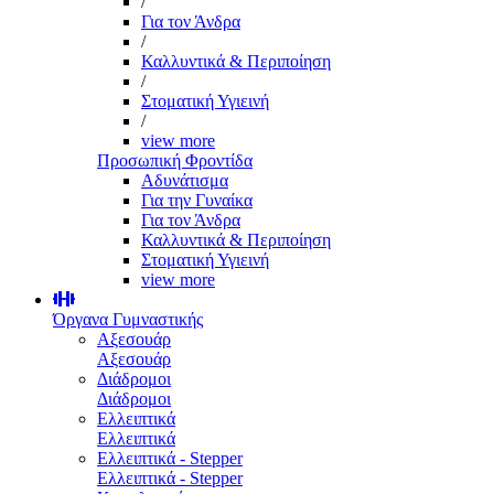
/
Για τον Άνδρα
/
Καλλυντικά & Περιποίηση
/
Στοματική Υγιεινή
/
view more
Προσωπική Φροντίδα
Αδυνάτισμα
Για την Γυναίκα
Για τον Άνδρα
Καλλυντικά & Περιποίηση
Στοματική Υγιεινή
view more
Όργανα Γυμναστικής
Αξεσουάρ
Αξεσουάρ
Διάδρομοι
Διάδρομοι
Ελλειπτικά
Ελλειπτικά
Ελλειπτικά - Stepper
Ελλειπτικά - Stepper