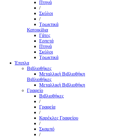
Πτηνά
/
Σκύλοι
/
Τρωκτικά
Κατοικίδια
Γάτες
Ερπετά
Πτηνά
Σκύλοι
Τρωκτικά
Έπιπλα
Βιβλιοθήκες
Μεταλλική Βιβλιοθήκη
Βιβλιοθήκες
Μεταλλική Βιβλιοθήκη
Γραφείο
Βιβλιοθήκες
/
Γραφεία
/
Καρέκλες Γραφείου
/
Σκαμπό
/