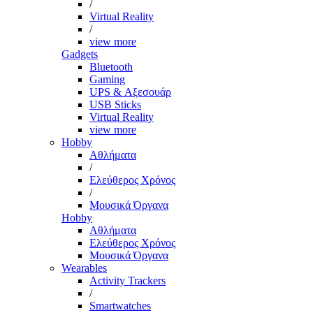
/
Virtual Reality
/
view more
Gadgets
Bluetooth
Gaming
UPS & Αξεσουάρ
USB Sticks
Virtual Reality
view more
Hobby
Αθλήματα
/
Ελεύθερος Χρόνος
/
Μουσικά Όργανα
Hobby
Αθλήματα
Ελεύθερος Χρόνος
Μουσικά Όργανα
Wearables
Activity Trackers
/
Smartwatches