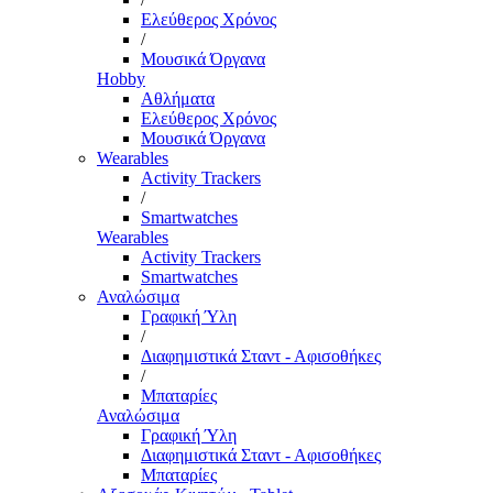
Ελεύθερος Χρόνος
/
Μουσικά Όργανα
Hobby
Αθλήματα
Ελεύθερος Χρόνος
Μουσικά Όργανα
Wearables
Activity Trackers
/
Smartwatches
Wearables
Activity Trackers
Smartwatches
Αναλώσιμα
Γραφική Ύλη
/
Διαφημιστικά Σταντ - Αφισοθήκες
/
Μπαταρίες
Αναλώσιμα
Γραφική Ύλη
Διαφημιστικά Σταντ - Αφισοθήκες
Μπαταρίες