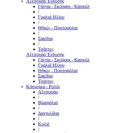
Αξεσουάρ Ένδυσης
Γάντια - Σκούφοι - Κασκόλ
/
Γυαλιά Ηλίου
/
Θήκες - Πορτοφόλια
/
Σακίδια
/
Τσάντες
Αξεσουάρ Ένδυσης
Γάντια - Σκούφοι - Κασκόλ
Γυαλιά Ηλίου
Θήκες - Πορτοφόλια
Σακίδια
Τσάντες
Κόσμημα - Ρολόι
Αξεσουάρ
/
Βραχιόλια
/
Δαχτυλίδια
/
Κολιέ
/