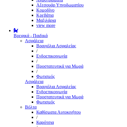
Αξεσουάρ Υπνοδωματίου
Κομοδίνο
Κρεβάτια
Μαξιλάρια
view more
Βρεφικά - Παιδικά
Ασφάλεια
Βραχιόλια Ασφαλείας
/
Ενδοεπικοινωνία
/
Προστατευτικά για Μωρά
/
Φωτισμός
Ασφάλεια
Βραχιόλια Ασφαλείας
Ενδοεπικοινωνία
Προστατευτικά για Μωρά
Φωτισμός
Βόλτα
Καθίσματα Αυτοκινήτου
/
Καρότσια