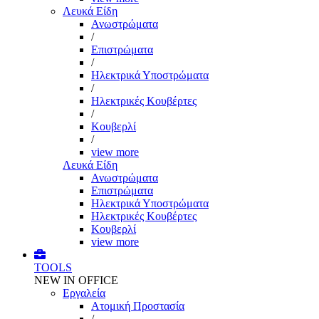
Λευκά Είδη
Ανωστρώματα
/
Επιστρώματα
/
Ηλεκτρικά Υποστρώματα
/
Ηλεκτρικές Κουβέρτες
/
Κουβερλί
/
view more
Λευκά Είδη
Ανωστρώματα
Επιστρώματα
Ηλεκτρικά Υποστρώματα
Ηλεκτρικές Κουβέρτες
Κουβερλί
view more
TOOLS
NEW IN OFFICE
Εργαλεία
Aτομική Προστασία
/