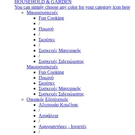
HOUSEHOLD & GARDEN
You can simply choose any color for your category icon here
Μικροσυσκευές
Fun Cooking
/
Πρωινό
/
Σκούπες
/
Συσκευές Μαγειρικής
/
Συσκευές Σιδερώματος
Μικροσυσκευές
Fun Cooking
Πρωινό
Σκούπες
Συσκευές Μαγειρικής
Συσκευές Σιδερώματος
Οικιακός Εξοπλισμός
Αξεσουάρ Κουζίνας
/
Ασφάλεια
/
Αφυγραντήρες - Ιονιστές
/