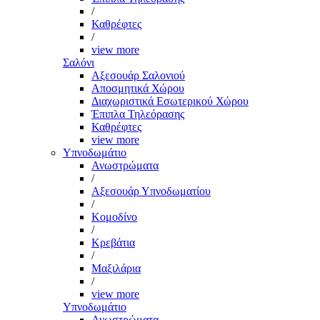
/
Καθρέφτες
/
view more
Σαλόνι
Αξεσουάρ Σαλονιού
Αποσμητικά Χώρου
Διαχωριστικά Εσωτερικού Χώρου
Έπιπλα Τηλεόρασης
Καθρέφτες
view more
Υπνοδωμάτιο
Ανωστρώματα
/
Αξεσουάρ Υπνοδωματίου
/
Κομοδίνο
/
Κρεβάτια
/
Μαξιλάρια
/
view more
Υπνοδωμάτιο
Ανωστρώματα