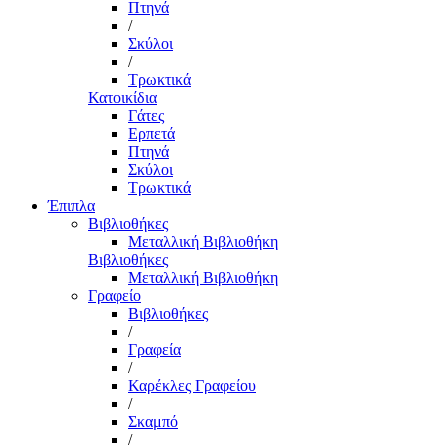
Πτηνά
/
Σκύλοι
/
Τρωκτικά
Κατοικίδια
Γάτες
Ερπετά
Πτηνά
Σκύλοι
Τρωκτικά
Έπιπλα
Βιβλιοθήκες
Μεταλλική Βιβλιοθήκη
Βιβλιοθήκες
Μεταλλική Βιβλιοθήκη
Γραφείο
Βιβλιοθήκες
/
Γραφεία
/
Καρέκλες Γραφείου
/
Σκαμπό
/