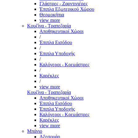
Γλάστρες - Ζαρντινιέρες
Έπιπλα Εξωτερικού Χώρου
Θερμοκήπια
view more
Κουζίνα - Τραπεζαρία
Αποθηκευτικοί Χώροι
/
Έπιπλα Εισόδου
/
Έπιπλα Υποδοχής
/
Καλόγεροι - Κρεμάστρες
/
Καρέκλες
/
view more
Κουζίνα - Τραπεζαρία
Αποθηκευτικοί Χώροι
Έπιπλα Εισόδου
Έπιπλα Υποδοχής
Καλόγεροι - Κρεμάστρες
Καρέκλες
view more
Μπάνιο
Αξεσουάρ