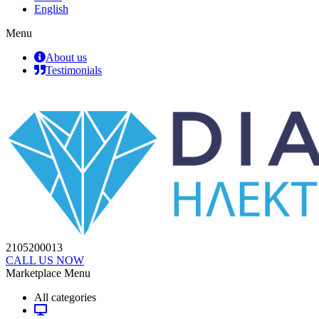
English
Menu
About us
Testimonials
2105200013
CALL US NOW
Marketplace Menu
All categories