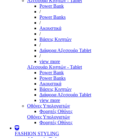
Αξεσουάρ Κινητών - Tablet
Power Bank
/
Power Banks
/
Ακουστικά
/
Βάσεις Κινητών
/
Διάφορα Αξεσουάρ Tablet
/
view more
Αξεσουάρ Κινητών - Tablet
Power Bank
Power Banks
Ακουστικά
Βάσεις Κινητών
Διάφορα Αξεσουάρ Tablet
view more
Οθόνες Υπολογιστών
Φορητές Οθόνες
Οθόνες Υπολογιστών
Φορητές Οθόνες
FASHION STYLING