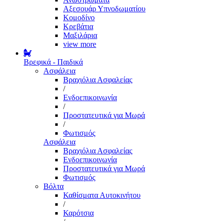
Αξεσουάρ Υπνοδωματίου
Κομοδίνο
Κρεβάτια
Μαξιλάρια
view more
Βρεφικά - Παιδικά
Ασφάλεια
Βραχιόλια Ασφαλείας
/
Ενδοεπικοινωνία
/
Προστατευτικά για Μωρά
/
Φωτισμός
Ασφάλεια
Βραχιόλια Ασφαλείας
Ενδοεπικοινωνία
Προστατευτικά για Μωρά
Φωτισμός
Βόλτα
Καθίσματα Αυτοκινήτου
/
Καρότσια