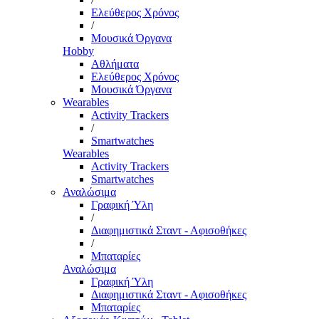
Ελεύθερος Χρόνος
/
Μουσικά Όργανα
Hobby
Αθλήματα
Ελεύθερος Χρόνος
Μουσικά Όργανα
Wearables
Activity Trackers
/
Smartwatches
Wearables
Activity Trackers
Smartwatches
Αναλώσιμα
Γραφική Ύλη
/
Διαφημιστικά Σταντ - Αφισοθήκες
/
Μπαταρίες
Αναλώσιμα
Γραφική Ύλη
Διαφημιστικά Σταντ - Αφισοθήκες
Μπαταρίες