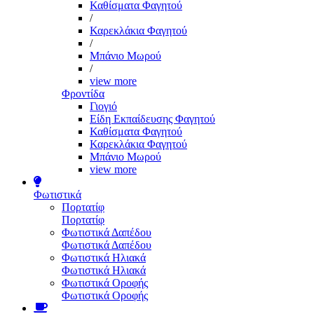
Καθίσματα Φαγητού
/
Καρεκλάκια Φαγητού
/
Μπάνιο Μωρού
/
view more
Φροντίδα
Γιογιό
Είδη Εκπαίδευσης Φαγητού
Καθίσματα Φαγητού
Καρεκλάκια Φαγητού
Μπάνιο Μωρού
view more
Φωτιστικά
Πορτατίφ
Πορτατίφ
Φωτιστικά Δαπέδου
Φωτιστικά Δαπέδου
Φωτιστικά Ηλιακά
Φωτιστικά Ηλιακά
Φωτιστικά Οροφής
Φωτιστικά Οροφής