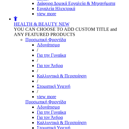
Διάφορα Δομικά Εργαλεία & Μηχανήματα
Εργαλεία Ηλεκτρικά
view more
HEALTH & BEAUTY
NEW
YOU CAN CHOOSE TO ADD CUSTOM TITLE and
ANY FEATURED PRODUCTS
Προσωπική Φροντίδα
Αδυνάτισμα
/
Για την Γυναίκα
/
Για τον Άνδρα
/
Καλλυντικά & Περιποίηση
/
Στοματική Υγιεινή
/
view more
Προσωπική Φροντίδα
Αδυνάτισμα
Για την Γυναίκα
Για τον Άνδρα
Καλλυντικά & Περιποίηση
Στοματική Υγιεινή