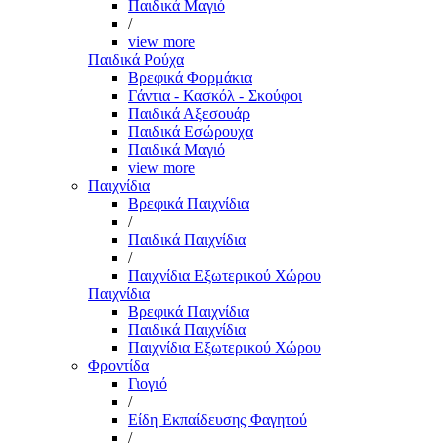
Παιδικά Μαγιό
/
view more
Παιδικά Ρούχα
Βρεφικά Φορμάκια
Γάντια - Κασκόλ - Σκούφοι
Παιδικά Αξεσουάρ
Παιδικά Εσώρουχα
Παιδικά Μαγιό
view more
Παιχνίδια
Βρεφικά Παιχνίδια
/
Παιδικά Παιχνίδια
/
Παιχνίδια Εξωτερικού Χώρου
Παιχνίδια
Βρεφικά Παιχνίδια
Παιδικά Παιχνίδια
Παιχνίδια Εξωτερικού Χώρου
Φροντίδα
Γιογιό
/
Είδη Εκπαίδευσης Φαγητού
/