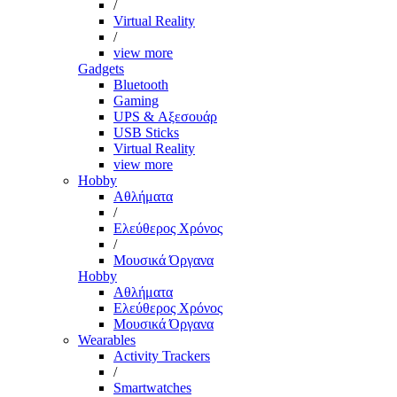
/
Virtual Reality
/
view more
Gadgets
Bluetooth
Gaming
UPS & Αξεσουάρ
USB Sticks
Virtual Reality
view more
Hobby
Αθλήματα
/
Ελεύθερος Χρόνος
/
Μουσικά Όργανα
Hobby
Αθλήματα
Ελεύθερος Χρόνος
Μουσικά Όργανα
Wearables
Activity Trackers
/
Smartwatches