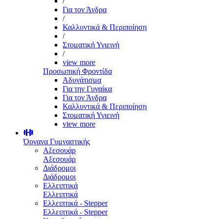
/
Για τον Άνδρα
/
Καλλυντικά & Περιποίηση
/
Στοματική Υγιεινή
/
view more
Προσωπική Φροντίδα
Αδυνάτισμα
Για την Γυναίκα
Για τον Άνδρα
Καλλυντικά & Περιποίηση
Στοματική Υγιεινή
view more
Όργανα Γυμναστικής
Αξεσουάρ
Αξεσουάρ
Διάδρομοι
Διάδρομοι
Ελλειπτικά
Ελλειπτικά
Ελλειπτικά - Stepper
Ελλειπτικά - Stepper