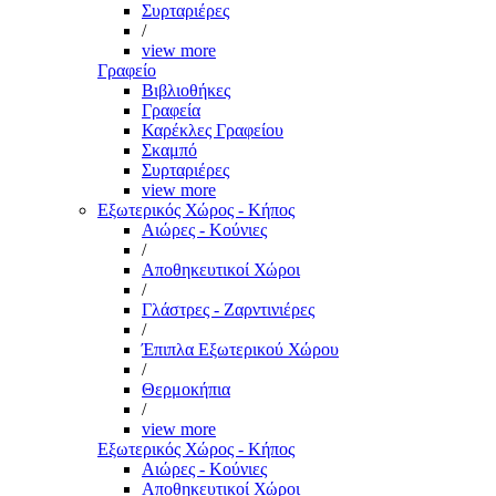
Συρταριέρες
/
view more
Γραφείο
Βιβλιοθήκες
Γραφεία
Καρέκλες Γραφείου
Σκαμπό
Συρταριέρες
view more
Εξωτερικός Χώρος - Κήπος
Αιώρες - Κούνιες
/
Αποθηκευτικοί Χώροι
/
Γλάστρες - Ζαρντινιέρες
/
Έπιπλα Εξωτερικού Χώρου
/
Θερμοκήπια
/
view more
Εξωτερικός Χώρος - Κήπος
Αιώρες - Κούνιες
Αποθηκευτικοί Χώροι