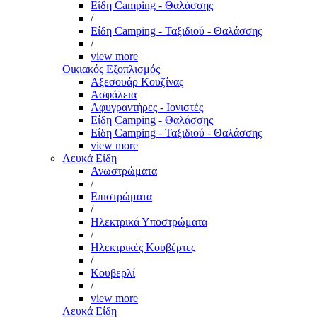
Είδη Camping - Θαλάσσης
/
Είδη Camping - Ταξιδιού - Θαλάσσης
/
view more
Οικιακός Εξοπλισμός
Αξεσουάρ Κουζίνας
Ασφάλεια
Αφυγραντήρες - Ιονιστές
Είδη Camping - Θαλάσσης
Είδη Camping - Ταξιδιού - Θαλάσσης
view more
Λευκά Είδη
Ανωστρώματα
/
Επιστρώματα
/
Ηλεκτρικά Υποστρώματα
/
Ηλεκτρικές Κουβέρτες
/
Κουβερλί
/
view more
Λευκά Είδη