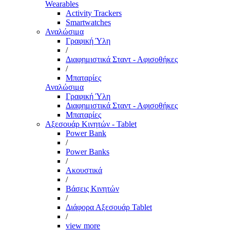
Wearables
Activity Trackers
Smartwatches
Αναλώσιμα
Γραφική Ύλη
/
Διαφημιστικά Σταντ - Αφισοθήκες
/
Μπαταρίες
Αναλώσιμα
Γραφική Ύλη
Διαφημιστικά Σταντ - Αφισοθήκες
Μπαταρίες
Αξεσουάρ Κινητών - Tablet
Power Bank
/
Power Banks
/
Ακουστικά
/
Βάσεις Κινητών
/
Διάφορα Αξεσουάρ Tablet
/
view more