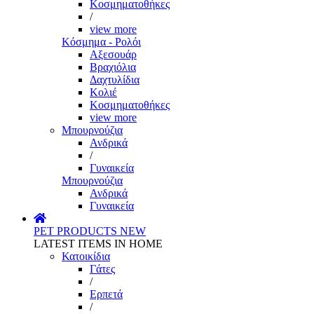
Κοσμηματοθήκες
/
view more
Κόσμημα - Ρολόι
Αξεσουάρ
Βραχιόλια
Δαχτυλίδια
Κολιέ
Κοσμηματοθήκες
view more
Μπουρνούζια
Ανδρικά
/
Γυναικεία
Μπουρνούζια
Ανδρικά
Γυναικεία
PET PRODUCTS
NEW
LATEST ITEMS IN HOME
Κατοικίδια
Γάτες
/
Ερπετά
/