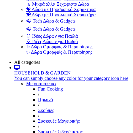
🎀 Μικρά αλλά Ξεχωριστά Δώρα
💝 Δώρα με Προσωπικό Χαρακτήρα
💝 Δώρα με Προσωπικό Χαρακτήρα
🎧 Tech Δώρα & Gadgets
🎧 Tech Δώρα & Gadgets
🎈 Ιδέες Δώρων για Παιδιά
🎈 Ιδέες Δώρων για Παιδιά
✨ Δώρα Ομορφιάς & Περιποίησης
✨ Δώρα Ομορφιάς & Περιποίησης
All categories
HOUSEHOLD & GARDEN
You can simply choose any color for your category icon here
Μικροσυσκευές
Fun Cooking
/
Πρωινό
/
Σκούπες
/
Συσκευές Μαγειρικής
/
Συσκευές Σιδερώματος