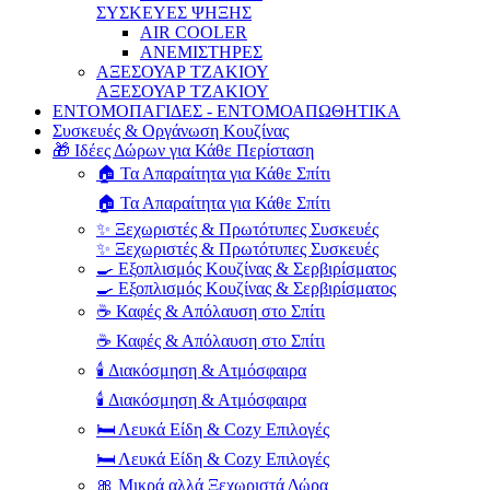
ΣΥΣΚΕΥΕΣ ΨΗΞΗΣ
AIR COOLER
ΑΝΕΜΙΣΤΗΡΕΣ
ΑΞΕΣΟΥΑΡ ΤΖΑΚΙΟΥ
ΑΞΕΣΟΥΑΡ ΤΖΑΚΙΟΥ
ΕΝΤΟΜΟΠΑΓΙΔΕΣ - ΕΝΤΟΜΟΑΠΩΘΗΤΙΚΑ
Συσκευές & Οργάνωση Κουζίνας
🎁 Ιδέες Δώρων για Κάθε Περίσταση
🏠 Τα Απαραίτητα για Κάθε Σπίτι
🏠 Τα Απαραίτητα για Κάθε Σπίτι
✨ Ξεχωριστές & Πρωτότυπες Συσκευές
✨ Ξεχωριστές & Πρωτότυπες Συσκευές
🍳 Εξοπλισμός Κουζίνας & Σερβιρίσματος
🍳 Εξοπλισμός Κουζίνας & Σερβιρίσματος
☕ Καφές & Απόλαυση στο Σπίτι
☕ Καφές & Απόλαυση στο Σπίτι
🕯️ Διακόσμηση & Ατμόσφαιρα
🕯️ Διακόσμηση & Ατμόσφαιρα
🛏️ Λευκά Είδη & Cozy Επιλογές
🛏️ Λευκά Είδη & Cozy Επιλογές
🎀 Μικρά αλλά Ξεχωριστά Δώρα