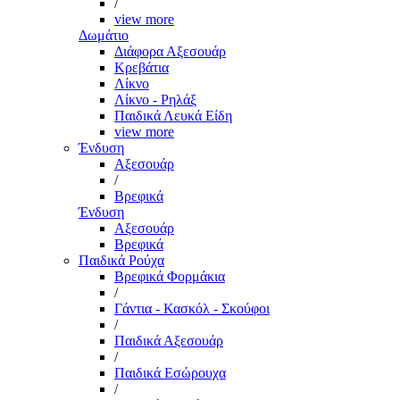
/
view more
Δωμάτιο
Διάφορα Αξεσουάρ
Κρεβάτια
Λίκνο
Λίκνο - Ρηλάξ
Παιδικά Λευκά Είδη
view more
Ένδυση
Αξεσουάρ
/
Βρεφικά
Ένδυση
Αξεσουάρ
Βρεφικά
Παιδικά Ρούχα
Βρεφικά Φορμάκια
/
Γάντια - Κασκόλ - Σκούφοι
/
Παιδικά Αξεσουάρ
/
Παιδικά Εσώρουχα
/