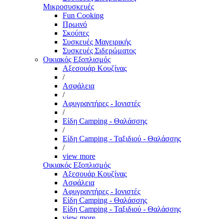
Μικροσυσκευές
Fun Cooking
Πρωινό
Σκούπες
Συσκευές Μαγειρικής
Συσκευές Σιδερώματος
Οικιακός Εξοπλισμός
Αξεσουάρ Κουζίνας
/
Ασφάλεια
/
Αφυγραντήρες - Ιονιστές
/
Είδη Camping - Θαλάσσης
/
Είδη Camping - Ταξιδιού - Θαλάσσης
/
view more
Οικιακός Εξοπλισμός
Αξεσουάρ Κουζίνας
Ασφάλεια
Αφυγραντήρες - Ιονιστές
Είδη Camping - Θαλάσσης
Είδη Camping - Ταξιδιού - Θαλάσσης
view more