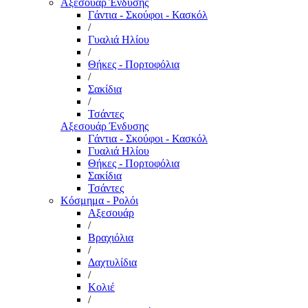
Αξεσουάρ Ένδυσης
Γάντια - Σκούφοι - Κασκόλ
/
Γυαλιά Ηλίου
/
Θήκες - Πορτοφόλια
/
Σακίδια
/
Τσάντες
Αξεσουάρ Ένδυσης
Γάντια - Σκούφοι - Κασκόλ
Γυαλιά Ηλίου
Θήκες - Πορτοφόλια
Σακίδια
Τσάντες
Κόσμημα - Ρολόι
Αξεσουάρ
/
Βραχιόλια
/
Δαχτυλίδια
/
Κολιέ
/