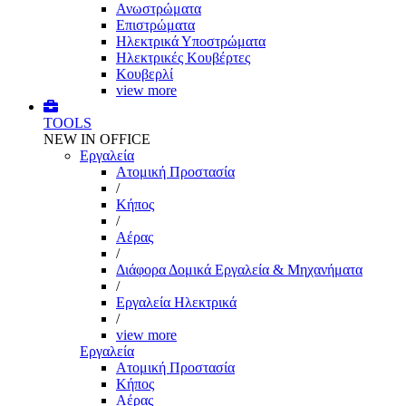
Ανωστρώματα
Επιστρώματα
Ηλεκτρικά Υποστρώματα
Ηλεκτρικές Κουβέρτες
Κουβερλί
view more
TOOLS
NEW IN OFFICE
Εργαλεία
Aτομική Προστασία
/
Kήπος
/
Αέρας
/
Διάφορα Δομικά Εργαλεία & Μηχανήματα
/
Εργαλεία Ηλεκτρικά
/
view more
Εργαλεία
Aτομική Προστασία
Kήπος
Αέρας