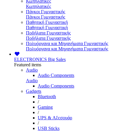
Κωπηλατικές
Κωπηλατικές
Πάγκοι Γυμναστικής
Πάγκοι Γυμναστικής
Παθητική Γυμναστική
Παθητική Γυμναστική
Ποδήλατα Γυμναστικής
Ποδήλατα Γυμναστικής
Πολυόργανα και Μηχανήματα Γυμναστικής
Πολυόργανα και Μηχανήματα Γυμναστικής
ELECTRONICS
Big Sales
Featured items
Audio
Audio Components
Audio
Audio Components
Gadgets
Bluetooth
/
Gaming
/
UPS & Αξεσουάρ
/
USB Sticks