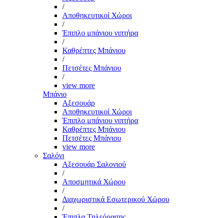
/
Αποθηκευτικοί Χώροι
/
Έπιπλο μπάνιου νιπτήρα
/
Καθρέπτες Μπάνιου
/
Πετσέτες Μπάνιου
/
view more
Μπάνιο
Αξεσουάρ
Αποθηκευτικοί Χώροι
Έπιπλο μπάνιου νιπτήρα
Καθρέπτες Μπάνιου
Πετσέτες Μπάνιου
view more
Σαλόνι
Αξεσουάρ Σαλονιού
/
Αποσμητικά Χώρου
/
Διαχωριστικά Εσωτερικού Χώρου
/
Έπιπλα Τηλεόρασης