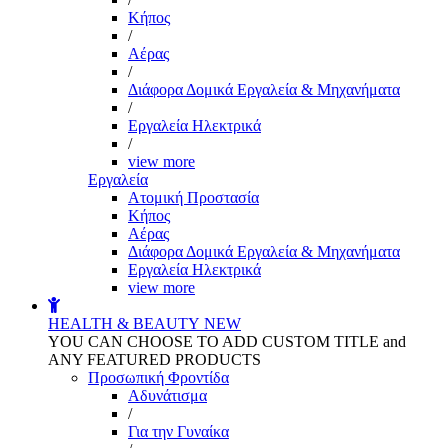
Kήπος
/
Αέρας
/
Διάφορα Δομικά Εργαλεία & Μηχανήματα
/
Εργαλεία Ηλεκτρικά
/
view more
Εργαλεία
Aτομική Προστασία
Kήπος
Αέρας
Διάφορα Δομικά Εργαλεία & Μηχανήματα
Εργαλεία Ηλεκτρικά
view more
HEALTH & BEAUTY
NEW
YOU CAN CHOOSE TO ADD CUSTOM TITLE and
ANY FEATURED PRODUCTS
Προσωπική Φροντίδα
Αδυνάτισμα
/
Για την Γυναίκα