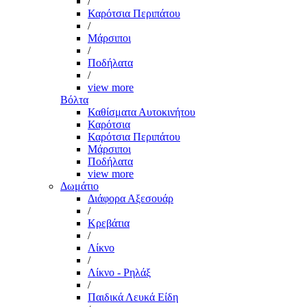
/
Καρότσια Περιπάτου
/
Μάρσιποι
/
Ποδήλατα
/
view more
Βόλτα
Καθίσματα Αυτοκινήτου
Καρότσια
Καρότσια Περιπάτου
Μάρσιποι
Ποδήλατα
view more
Δωμάτιο
Διάφορα Αξεσουάρ
/
Κρεβάτια
/
Λίκνο
/
Λίκνο - Ρηλάξ
/
Παιδικά Λευκά Είδη