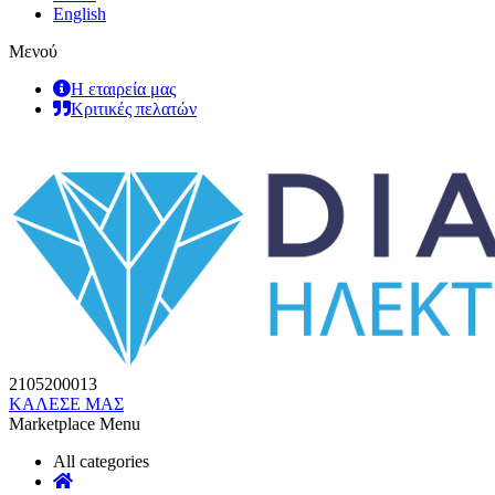
English
Μενού
Η εταιρεία μας
Κριτικές πελατών
2105200013
ΚΑΛΕΣΕ ΜΑΣ
Marketplace Menu
All categories