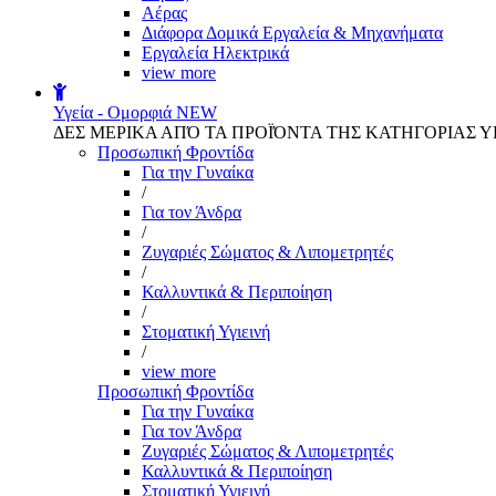
Αέρας
Διάφορα Δομικά Εργαλεία & Μηχανήματα
Εργαλεία Ηλεκτρικά
view more
Υγεία - Ομορφιά
NEW
ΔΕΣ ΜΕΡΙΚΑ ΑΠΌ ΤΑ ΠΡΟΪΌΝΤΑ ΤΗΣ ΚΑΤΗΓΟΡΙΑΣ Υ
Προσωπική Φροντίδα
Για την Γυναίκα
/
Για τον Άνδρα
/
Ζυγαριές Σώματος & Λιπομετρητές
/
Καλλυντικά & Περιποίηση
/
Στοματική Υγιεινή
/
view more
Προσωπική Φροντίδα
Για την Γυναίκα
Για τον Άνδρα
Ζυγαριές Σώματος & Λιπομετρητές
Καλλυντικά & Περιποίηση
Στοματική Υγιεινή