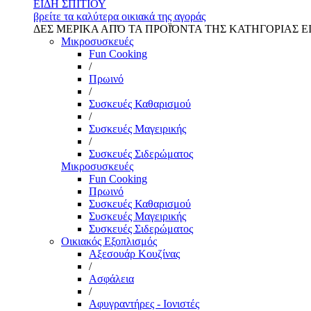
ΕΙΔΗ ΣΠΙΤΙΟΥ
βρείτε τα καλύτερα οικιακά της αγοράς
ΔΕΣ ΜΕΡΙΚΑ ΑΠΌ ΤΑ ΠΡΟΪΌΝΤΑ ΤΗΣ ΚΑΤΗΓΟΡΙΑΣ Ε
Μικροσυσκευές
Fun Cooking
/
Πρωινό
/
Συσκευές Καθαρισμού
/
Συσκευές Μαγειρικής
/
Συσκευές Σιδερώματος
Μικροσυσκευές
Fun Cooking
Πρωινό
Συσκευές Καθαρισμού
Συσκευές Μαγειρικής
Συσκευές Σιδερώματος
Οικιακός Εξοπλισμός
Αξεσουάρ Κουζίνας
/
Ασφάλεια
/
Αφυγραντήρες - Ιονιστές