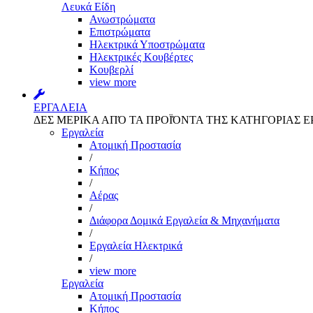
Λευκά Είδη
Ανωστρώματα
Επιστρώματα
Ηλεκτρικά Υποστρώματα
Ηλεκτρικές Κουβέρτες
Κουβερλί
view more
ΕΡΓΑΛΕΙΑ
ΔΕΣ ΜΕΡΙΚΑ ΑΠΌ ΤΑ ΠΡΟΪΌΝΤΑ ΤΗΣ ΚΑΤΗΓΟΡΙΑΣ Ε
Εργαλεία
Aτομική Προστασία
/
Kήπος
/
Αέρας
/
Διάφορα Δομικά Εργαλεία & Μηχανήματα
/
Εργαλεία Ηλεκτρικά
/
view more
Εργαλεία
Aτομική Προστασία
Kήπος