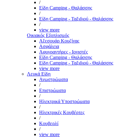
/
Είδη Camping - Θαλάσσης
/
Είδη Camping - Ταξιδιού - Θαλάσσης
/
view more
Οικιακός Εξοπλισμός
Αξεσουάρ Κουζίνας
Ασφάλεια
Αφυγραντήρες - Ιονιστές
Είδη Camping - Θαλάσσης
Είδη Camping - Ταξιδιού - Θαλάσσης
view more
Λευκά Είδη
Ανωστρώματα
/
Επιστρώματα
/
Ηλεκτρικά Υποστρώματα
/
Ηλεκτρικές Κουβέρτες
/
Κουβερλί
/
view more