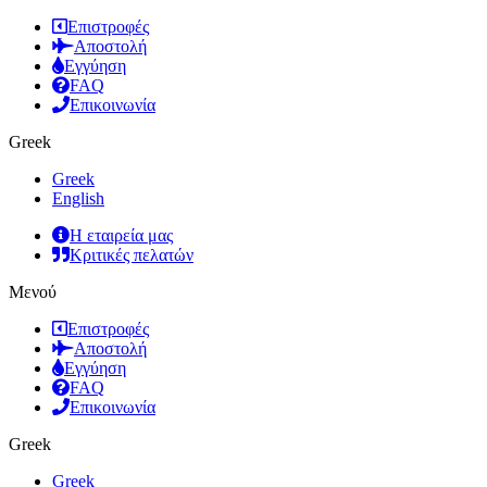
Επιστροφές
Αποστολή
Εγγύηση
FAQ
Επικοινωνία
Greek
Greek
English
Η εταιρεία μας
Κριτικές πελατών
Μενού
Επιστροφές
Αποστολή
Εγγύηση
FAQ
Επικοινωνία
Greek
Greek