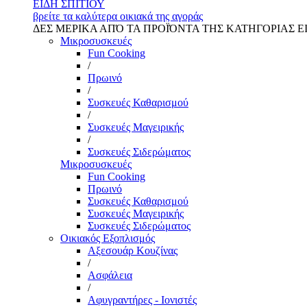
ΕΙΔΗ ΣΠΙΤΙΟΥ
βρείτε τα καλύτερα οικιακά της αγοράς
ΔΕΣ ΜΕΡΙΚΑ ΑΠΌ ΤΑ ΠΡΟΪΌΝΤΑ ΤΗΣ ΚΑΤΗΓΟΡΙΑΣ Ε
Μικροσυσκευές
Fun Cooking
/
Πρωινό
/
Συσκευές Καθαρισμού
/
Συσκευές Μαγειρικής
/
Συσκευές Σιδερώματος
Μικροσυσκευές
Fun Cooking
Πρωινό
Συσκευές Καθαρισμού
Συσκευές Μαγειρικής
Συσκευές Σιδερώματος
Οικιακός Εξοπλισμός
Αξεσουάρ Κουζίνας
/
Ασφάλεια
/
Αφυγραντήρες - Ιονιστές