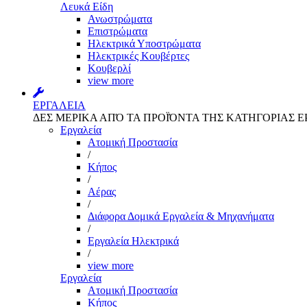
Λευκά Είδη
Ανωστρώματα
Επιστρώματα
Ηλεκτρικά Υποστρώματα
Ηλεκτρικές Κουβέρτες
Κουβερλί
view more
ΕΡΓΑΛΕΙΑ
ΔΕΣ ΜΕΡΙΚΑ ΑΠΌ ΤΑ ΠΡΟΪΌΝΤΑ ΤΗΣ ΚΑΤΗΓΟΡΙΑΣ Ε
Εργαλεία
Aτομική Προστασία
/
Kήπος
/
Αέρας
/
Διάφορα Δομικά Εργαλεία & Μηχανήματα
/
Εργαλεία Ηλεκτρικά
/
view more
Εργαλεία
Aτομική Προστασία
Kήπος