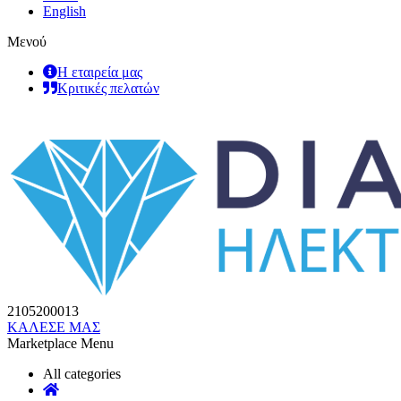
English
Μενού
Η εταιρεία μας
Κριτικές πελατών
2105200013
ΚΑΛΕΣΕ ΜΑΣ
Marketplace Menu
All categories