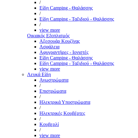
/
Είδη Camping - Θαλάσσης
/
Είδη Camping - Ταξιδιού - Θαλάσσης
/
view more
Οικιακός Εξοπλισμός
Αξεσουάρ Κουζίνας
Ασφάλεια
Αφυγραντήρες - Ιονιστές
Είδη Camping - Θαλάσσης
Είδη Camping - Ταξιδιού - Θαλάσσης
view more
Λευκά Είδη
Ανωστρώματα
/
Επιστρώματα
/
Ηλεκτρικά Υποστρώματα
/
Ηλεκτρικές Κουβέρτες
/
Κουβερλί
/
view more