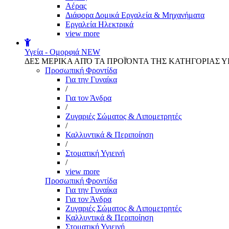
Αέρας
Διάφορα Δομικά Εργαλεία & Μηχανήματα
Εργαλεία Ηλεκτρικά
view more
Υγεία - Ομορφιά
NEW
ΔΕΣ ΜΕΡΙΚΑ ΑΠΌ ΤΑ ΠΡΟΪΌΝΤΑ ΤΗΣ ΚΑΤΗΓΟΡΙΑΣ Υ
Προσωπική Φροντίδα
Για την Γυναίκα
/
Για τον Άνδρα
/
Ζυγαριές Σώματος & Λιπομετρητές
/
Καλλυντικά & Περιποίηση
/
Στοματική Υγιεινή
/
view more
Προσωπική Φροντίδα
Για την Γυναίκα
Για τον Άνδρα
Ζυγαριές Σώματος & Λιπομετρητές
Καλλυντικά & Περιποίηση
Στοματική Υγιεινή