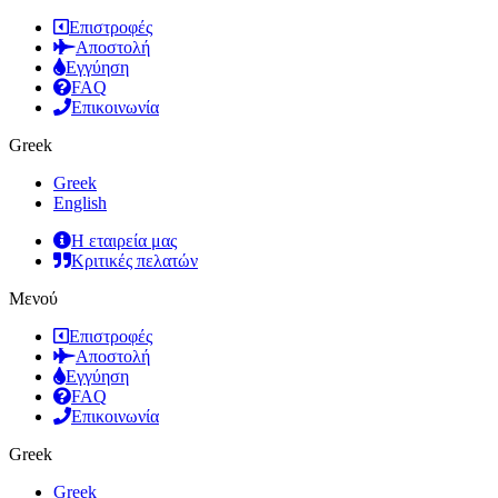
Επιστροφές
Αποστολή
Εγγύηση
FAQ
Επικοινωνία
Greek
Greek
English
Η εταιρεία μας
Κριτικές πελατών
Μενού
Επιστροφές
Αποστολή
Εγγύηση
FAQ
Επικοινωνία
Greek
Greek