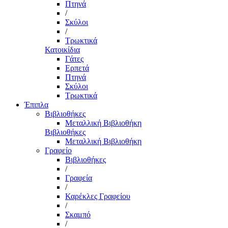
Πτηνά
/
Σκύλοι
/
Τρωκτικά
Κατοικίδια
Γάτες
Ερπετά
Πτηνά
Σκύλοι
Τρωκτικά
Έπιπλα
Βιβλιοθήκες
Μεταλλική Βιβλιοθήκη
Βιβλιοθήκες
Μεταλλική Βιβλιοθήκη
Γραφείο
Βιβλιοθήκες
/
Γραφεία
/
Καρέκλες Γραφείου
/
Σκαμπό
/