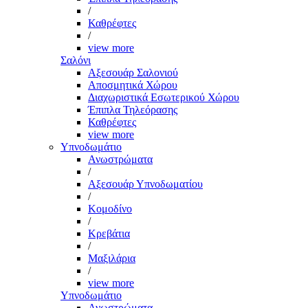
/
Καθρέφτες
/
view more
Σαλόνι
Αξεσουάρ Σαλονιού
Αποσμητικά Χώρου
Διαχωριστικά Εσωτερικού Χώρου
Έπιπλα Τηλεόρασης
Καθρέφτες
view more
Υπνοδωμάτιο
Ανωστρώματα
/
Αξεσουάρ Υπνοδωματίου
/
Κομοδίνο
/
Κρεβάτια
/
Μαξιλάρια
/
view more
Υπνοδωμάτιο
Ανωστρώματα