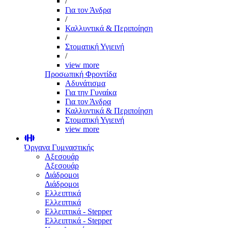
/
Για τον Άνδρα
/
Καλλυντικά & Περιποίηση
/
Στοματική Υγιεινή
/
view more
Προσωπική Φροντίδα
Αδυνάτισμα
Για την Γυναίκα
Για τον Άνδρα
Καλλυντικά & Περιποίηση
Στοματική Υγιεινή
view more
Όργανα Γυμναστικής
Αξεσουάρ
Αξεσουάρ
Διάδρομοι
Διάδρομοι
Ελλειπτικά
Ελλειπτικά
Ελλειπτικά - Stepper
Ελλειπτικά - Stepper