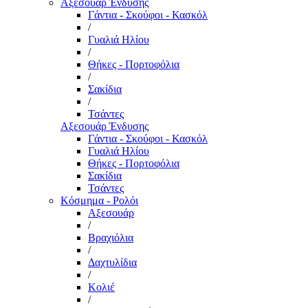
Αξεσουάρ Ένδυσης
Γάντια - Σκούφοι - Κασκόλ
/
Γυαλιά Ηλίου
/
Θήκες - Πορτοφόλια
/
Σακίδια
/
Τσάντες
Αξεσουάρ Ένδυσης
Γάντια - Σκούφοι - Κασκόλ
Γυαλιά Ηλίου
Θήκες - Πορτοφόλια
Σακίδια
Τσάντες
Κόσμημα - Ρολόι
Αξεσουάρ
/
Βραχιόλια
/
Δαχτυλίδια
/
Κολιέ
/