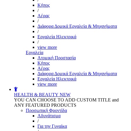
Kήπος
/
Αέρας
/
Διάφορα Δομικά Εργαλεία & Μηχανήματα
/
Εργαλεία Ηλεκτρικά
/
view more
Εργαλεία
Aτομική Προστασία
Kήπος
Αέρας
Διάφορα Δομικά Εργαλεία & Μηχανήματα
Εργαλεία Ηλεκτρικά
view more
HEALTH & BEAUTY
NEW
YOU CAN CHOOSE TO ADD CUSTOM TITLE and
ANY FEATURED PRODUCTS
Προσωπική Φροντίδα
Αδυνάτισμα
/
Για την Γυναίκα