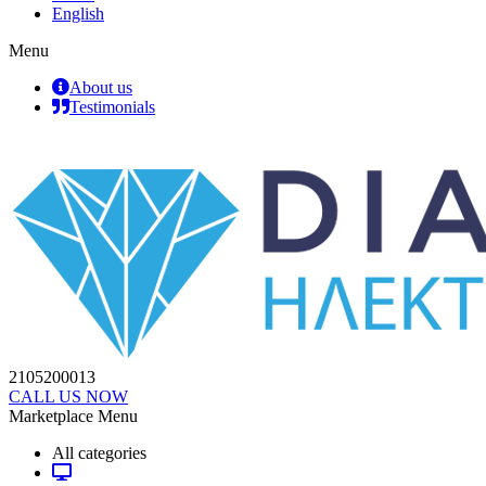
English
Menu
About us
Testimonials
2105200013
CALL US NOW
Marketplace Menu
All categories