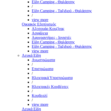
Είδη Camping - Θαλάσσης
/
Είδη Camping - Ταξιδιού - Θαλάσσης
/
view more
Οικιακός Εξοπλισμός
Αξεσουάρ Κουζίνας
Ασφάλεια
Αφυγραντήρες - Ιονιστές
Είδη Camping - Θαλάσσης
Είδη Camping - Ταξιδιού - Θαλάσσης
view more
Λευκά Είδη
Ανωστρώματα
/
Επιστρώματα
/
Ηλεκτρικά Υποστρώματα
/
Ηλεκτρικές Κουβέρτες
/
Κουβερλί
/
view more
Λευκά Είδη