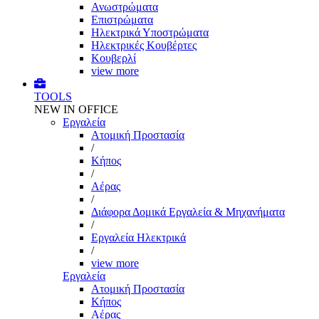
Ανωστρώματα
Επιστρώματα
Ηλεκτρικά Υποστρώματα
Ηλεκτρικές Κουβέρτες
Κουβερλί
view more
TOOLS
NEW IN OFFICE
Εργαλεία
Aτομική Προστασία
/
Kήπος
/
Αέρας
/
Διάφορα Δομικά Εργαλεία & Μηχανήματα
/
Εργαλεία Ηλεκτρικά
/
view more
Εργαλεία
Aτομική Προστασία
Kήπος
Αέρας