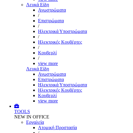
Λευκά Είδη
Ανωστρώματα
/
Επιστρώματα
/
Ηλεκτρικά Υποστρώματα
/
Ηλεκτρικές Κουβέρτες
/
Κουβερλί
/
view more
Λευκά Είδη
Ανωστρώματα
Επιστρώματα
Ηλεκτρικά Υποστρώματα
Ηλεκτρικές Κουβέρτες
Κουβερλί
view more
TOOLS
NEW IN OFFICE
Εργαλεία
Aτομική Προστασία
/