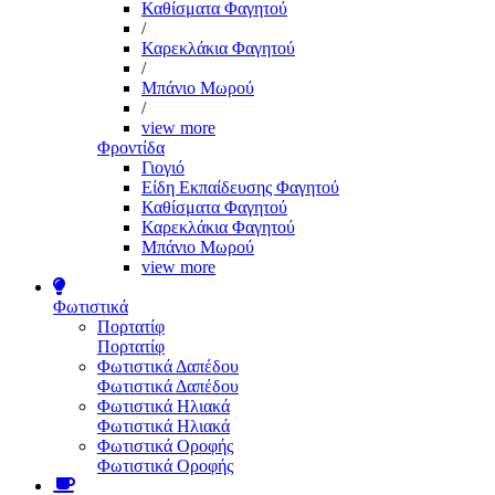
Καθίσματα Φαγητού
/
Καρεκλάκια Φαγητού
/
Μπάνιο Μωρού
/
view more
Φροντίδα
Γιογιό
Είδη Εκπαίδευσης Φαγητού
Καθίσματα Φαγητού
Καρεκλάκια Φαγητού
Μπάνιο Μωρού
view more
Φωτιστικά
Πορτατίφ
Πορτατίφ
Φωτιστικά Δαπέδου
Φωτιστικά Δαπέδου
Φωτιστικά Ηλιακά
Φωτιστικά Ηλιακά
Φωτιστικά Οροφής
Φωτιστικά Οροφής