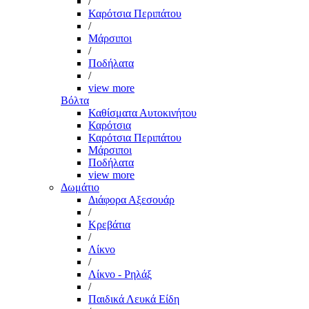
/
Καρότσια Περιπάτου
/
Μάρσιποι
/
Ποδήλατα
/
view more
Βόλτα
Καθίσματα Αυτοκινήτου
Καρότσια
Καρότσια Περιπάτου
Μάρσιποι
Ποδήλατα
view more
Δωμάτιο
Διάφορα Αξεσουάρ
/
Κρεβάτια
/
Λίκνο
/
Λίκνο - Ρηλάξ
/
Παιδικά Λευκά Είδη