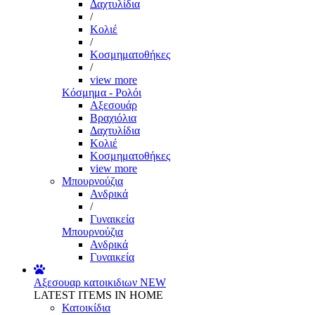
Δαχτυλίδια
/
Κολιέ
/
Κοσμηματοθήκες
/
view more
Κόσμημα - Ρολόι
Αξεσουάρ
Βραχιόλια
Δαχτυλίδια
Κολιέ
Κοσμηματοθήκες
view more
Μπουρνούζια
Ανδρικά
/
Γυναικεία
Μπουρνούζια
Ανδρικά
Γυναικεία
Αξεσουαρ κατοικιδιων
NEW
LATEST ITEMS IN HOME
Κατοικίδια