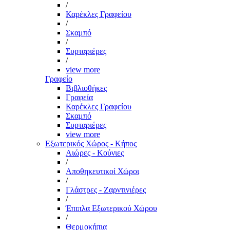
/
Καρέκλες Γραφείου
/
Σκαμπό
/
Συρταριέρες
/
view more
Γραφείο
Βιβλιοθήκες
Γραφεία
Καρέκλες Γραφείου
Σκαμπό
Συρταριέρες
view more
Εξωτερικός Χώρος - Κήπος
Αιώρες - Κούνιες
/
Αποθηκευτικοί Χώροι
/
Γλάστρες - Ζαρντινιέρες
/
Έπιπλα Εξωτερικού Χώρου
/
Θερμοκήπια