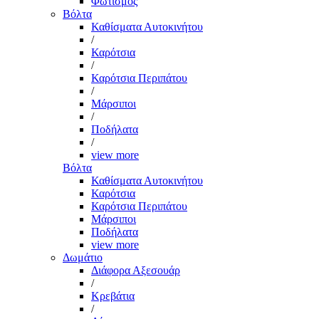
Φωτισμός
Βόλτα
Καθίσματα Αυτοκινήτου
/
Καρότσια
/
Καρότσια Περιπάτου
/
Μάρσιποι
/
Ποδήλατα
/
view more
Βόλτα
Καθίσματα Αυτοκινήτου
Καρότσια
Καρότσια Περιπάτου
Μάρσιποι
Ποδήλατα
view more
Δωμάτιο
Διάφορα Αξεσουάρ
/
Κρεβάτια
/