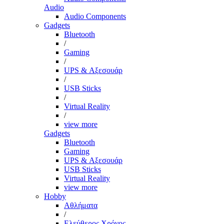
Audio
Audio Components
Gadgets
Bluetooth
/
Gaming
/
UPS & Αξεσουάρ
/
USB Sticks
/
Virtual Reality
/
view more
Gadgets
Bluetooth
Gaming
UPS & Αξεσουάρ
USB Sticks
Virtual Reality
view more
Hobby
Αθλήματα
/
Ελεύθερος Χρόνος