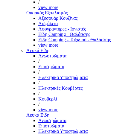
/
view more
Οικιακός Εξοπλισμός
Αξεσουάρ Κουζίνας
Ασφάλεια
Αφυγραντήρες - Ιονιστές
Είδη Camping - Θαλάσσης
Είδη Camping - Ταξιδιού - Θαλάσσης
view more
Λευκά Είδη
Ανωστρώματα
/
Επιστρώματα
/
Ηλεκτρικά Υποστρώματα
/
Ηλεκτρικές Κουβέρτες
/
Κουβερλί
/
view more
Λευκά Είδη
Ανωστρώματα
Επιστρώματα
Ηλεκτρικά Υποστρώματα