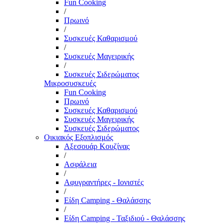
Fun Cooking
/
Πρωινό
/
Συσκευές Καθαρισμού
/
Συσκευές Μαγειρικής
/
Συσκευές Σιδερώματος
Μικροσυσκευές
Fun Cooking
Πρωινό
Συσκευές Καθαρισμού
Συσκευές Μαγειρικής
Συσκευές Σιδερώματος
Οικιακός Εξοπλισμός
Αξεσουάρ Κουζίνας
/
Ασφάλεια
/
Αφυγραντήρες - Ιονιστές
/
Είδη Camping - Θαλάσσης
/
Είδη Camping - Ταξιδιού - Θαλάσσης