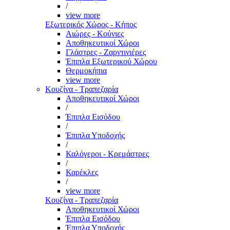
/
view more
Εξωτερικός Χώρος - Κήπος
Αιώρες - Κούνιες
Αποθηκευτικοί Χώροι
Γλάστρες - Ζαρντινιέρες
Έπιπλα Εξωτερικού Χώρου
Θερμοκήπια
view more
Κουζίνα - Τραπεζαρία
Αποθηκευτικοί Χώροι
/
Έπιπλα Εισόδου
/
Έπιπλα Υποδοχής
/
Καλόγεροι - Κρεμάστρες
/
Καρέκλες
/
view more
Κουζίνα - Τραπεζαρία
Αποθηκευτικοί Χώροι
Έπιπλα Εισόδου
Έπιπλα Υποδοχής