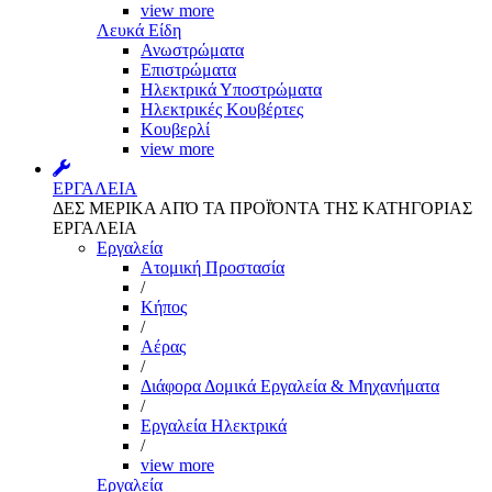
view more
Λευκά Είδη
Ανωστρώματα
Επιστρώματα
Ηλεκτρικά Υποστρώματα
Ηλεκτρικές Κουβέρτες
Κουβερλί
view more
ΕΡΓΑΛΕΙΑ
ΔΕΣ ΜΕΡΙΚΑ ΑΠΌ ΤΑ ΠΡΟΪΌΝΤΑ ΤΗΣ ΚΑΤΗΓΟΡΙΑΣ
ΕΡΓΑΛΕΙΑ
Εργαλεία
Aτομική Προστασία
/
Kήπος
/
Αέρας
/
Διάφορα Δομικά Εργαλεία & Μηχανήματα
/
Εργαλεία Ηλεκτρικά
/
view more
Εργαλεία