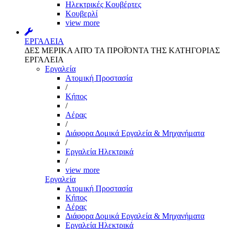
Ηλεκτρικές Κουβέρτες
Κουβερλί
view more
ΕΡΓΑΛΕΙΑ
ΔΕΣ ΜΕΡΙΚΑ ΑΠΌ ΤΑ ΠΡΟΪΌΝΤΑ ΤΗΣ ΚΑΤΗΓΟΡΙΑΣ
ΕΡΓΑΛΕΙΑ
Εργαλεία
Aτομική Προστασία
/
Kήπος
/
Αέρας
/
Διάφορα Δομικά Εργαλεία & Μηχανήματα
/
Εργαλεία Ηλεκτρικά
/
view more
Εργαλεία
Aτομική Προστασία
Kήπος
Αέρας
Διάφορα Δομικά Εργαλεία & Μηχανήματα
Εργαλεία Ηλεκτρικά