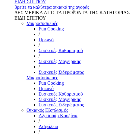
ΕΙΔΗ ΣΠΙΤΙΟΥ
βρείτε τα καλύτερα οικιακά της αγοράς
ΔΕΣ ΜΕΡΙΚΑ ΑΠΌ ΤΑ ΠΡΟΪΌΝΤΑ ΤΗΣ ΚΑΤΗΓΟΡΙΑΣ
ΕΙΔΗ ΣΠΙΤΙΟΥ
Μικροσυσκευές
Fun Cooking
/
Πρωινό
/
Συσκευές Καθαρισμού
/
Συσκευές Μαγειρικής
/
Συσκευές Σιδερώματος
Μικροσυσκευές
Fun Cooking
Πρωινό
Συσκευές Καθαρισμού
Συσκευές Μαγειρικής
Συσκευές Σιδερώματος
Οικιακός Εξοπλισμός
Αξεσουάρ Κουζίνας
/
Ασφάλεια
/