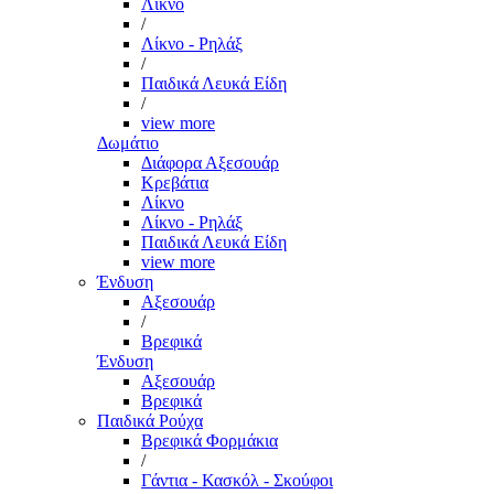
Λίκνο
/
Λίκνο - Ρηλάξ
/
Παιδικά Λευκά Είδη
/
view more
Δωμάτιο
Διάφορα Αξεσουάρ
Κρεβάτια
Λίκνο
Λίκνο - Ρηλάξ
Παιδικά Λευκά Είδη
view more
Ένδυση
Αξεσουάρ
/
Βρεφικά
Ένδυση
Αξεσουάρ
Βρεφικά
Παιδικά Ρούχα
Βρεφικά Φορμάκια
/
Γάντια - Κασκόλ - Σκούφοι