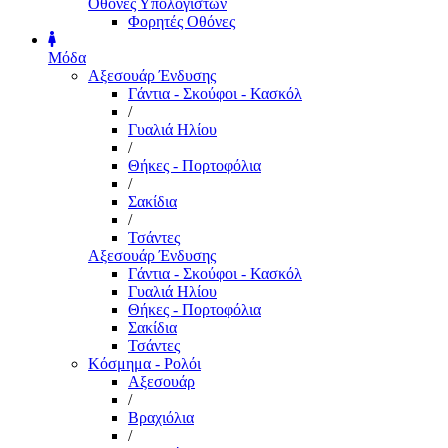
Οθόνες Υπολογιστών
Φορητές Οθόνες
Μόδα
Αξεσουάρ Ένδυσης
Γάντια - Σκούφοι - Κασκόλ
/
Γυαλιά Ηλίου
/
Θήκες - Πορτοφόλια
/
Σακίδια
/
Τσάντες
Αξεσουάρ Ένδυσης
Γάντια - Σκούφοι - Κασκόλ
Γυαλιά Ηλίου
Θήκες - Πορτοφόλια
Σακίδια
Τσάντες
Κόσμημα - Ρολόι
Αξεσουάρ
/
Βραχιόλια
/