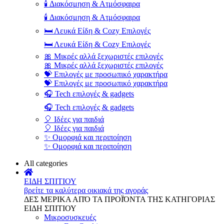
🕯️ Διακόσμηση & Ατμόσφαιρα
🕯️ Διακόσμηση & Ατμόσφαιρα
🛏️ Λευκά Είδη & Cozy Επιλογές
🛏️ Λευκά Είδη & Cozy Επιλογές
🎀 Μικρές αλλά ξεχωριστές επιλογές
🎀 Μικρές αλλά ξεχωριστές επιλογές
💝 Επιλογές με προσωπικό χαρακτήρα
💝 Επιλογές με προσωπικό χαρακτήρα
🎧 Tech επιλογές & gadgets
🎧 Tech επιλογές & gadgets
🎈 Ιδέες για παιδιά
🎈 Ιδέες για παιδιά
✨ Ομορφιά και περιποίηση
✨ Ομορφιά και περιποίηση
All categories
ΕΙΔΗ ΣΠΙΤΙΟΥ
βρείτε τα καλύτερα οικιακά της αγοράς
ΔΕΣ ΜΕΡΙΚΑ ΑΠΌ ΤΑ ΠΡΟΪΌΝΤΑ ΤΗΣ ΚΑΤΗΓΟΡΙΑΣ
ΕΙΔΗ ΣΠΙΤΙΟΥ
Μικροσυσκευές