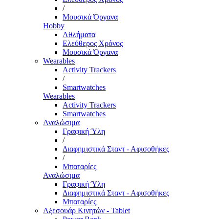
/
Μουσικά Όργανα
Hobby
Αθλήματα
Ελεύθερος Χρόνος
Μουσικά Όργανα
Wearables
Activity Trackers
/
Smartwatches
Wearables
Activity Trackers
Smartwatches
Αναλώσιμα
Γραφική Ύλη
/
Διαφημιστικά Σταντ - Αφισοθήκες
/
Μπαταρίες
Αναλώσιμα
Γραφική Ύλη
Διαφημιστικά Σταντ - Αφισοθήκες
Μπαταρίες
Αξεσουάρ Κινητών - Tablet