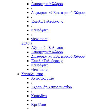
Αποσμητικά Χώρου
/
Διαχωριστικά Εσωτερικού Χώρου
/
Έπιπλα Τηλεόρασης
/
Καθρέφτες
/
view more
Σαλόνι
Αξεσουάρ Σαλονιού
Αποσμητικά Χώρου
Διαχωριστικά Εσωτερικού Χώρου
Έπιπλα Τηλεόρασης
Καθρέφτες
view more
Υπνοδωμάτιο
Ανωστρώματα
/
Αξεσουάρ Υπνοδωματίου
/
Κομοδίνο
/
Κρεβάτια
/