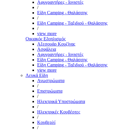
Αφυγραντήρες - Ιονιστές
/
Είδη Camping - Θαλάσσης
/
Είδη Camping - Ταξιδιού - Θαλάσσης
/
view more
Οικιακός Εξοπλισμός
Αξεσουάρ Κουζίνας
Ασφάλεια
Αφυγραντήρες - Ιονιστές
Είδη Camping - Θαλάσσης
Είδη Camping - Ταξιδιού - Θαλάσσης
view more
Λευκά Είδη
Ανωστρώματα
/
Επιστρώματα
/
Ηλεκτρικά Υποστρώματα
/
Ηλεκτρικές Κουβέρτες
/
Κουβερλί
/