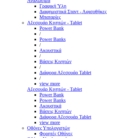
Αναλώσιμα
Γραφική Ύλη
Διαφημιστικά Σταντ - Αφισοθήκες
Μπαταρίες
Αξεσουάρ Κινητών - Tablet
Power Bank
/
Power Banks
/
Ακουστικά
/
Βάσεις Κινητών
/
Διάφορα Αξεσουάρ Tablet
/
view more
Αξεσουάρ Κινητών - Tablet
Power Bank
Power Banks
Ακουστικά
Βάσεις Κινητών
Διάφορα Αξεσουάρ Tablet
view more
Οθόνες Υπολογιστών
Φορητές Οθόνες