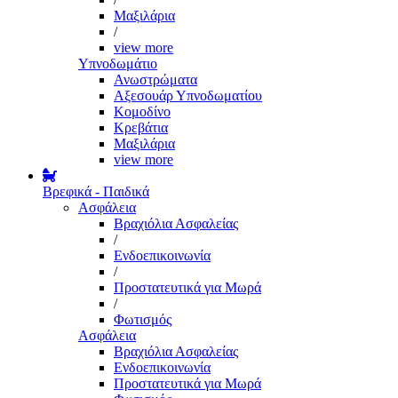
Μαξιλάρια
/
view more
Υπνοδωμάτιο
Ανωστρώματα
Αξεσουάρ Υπνοδωματίου
Κομοδίνο
Κρεβάτια
Μαξιλάρια
view more
Βρεφικά - Παιδικά
Ασφάλεια
Βραχιόλια Ασφαλείας
/
Ενδοεπικοινωνία
/
Προστατευτικά για Μωρά
/
Φωτισμός
Ασφάλεια
Βραχιόλια Ασφαλείας
Ενδοεπικοινωνία
Προστατευτικά για Μωρά