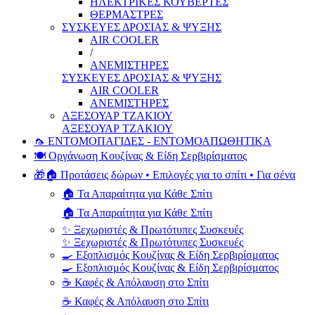
ΗΛΕΚΤΡΙΚΕΣ ΚΟΥΒΕΡΤΕΣ
ΘΕΡΜΑΣΤΡΕΣ
ΣΥΣΚΕΥΕΣ ΔΡΟΣΙΑΣ & ΨΥΞΗΣ
AIR COOLER
/
ΑΝΕΜΙΣΤΗΡΕΣ
ΣΥΣΚΕΥΕΣ ΔΡΟΣΙΑΣ & ΨΥΞΗΣ
AIR COOLER
ΑΝΕΜΙΣΤΗΡΕΣ
ΑΞΕΣΟΥΑΡ ΤΖΑΚΙΟΥ
ΑΞΕΣΟΥΑΡ ΤΖΑΚΙΟΥ
🦟 ΕΝΤΟΜΟΠΑΓΙΔΕΣ - ΕΝΤΟΜΟΑΠΩΘΗΤΙΚΑ
🍽️ Οργάνωση Κουζίνας & Είδη Σερβιρίσματος
🎁🏠 Προτάσεις δώρων • Επιλογές για το σπίτι • Για σένα
🏠 Τα Απαραίτητα για Κάθε Σπίτι
🏠 Τα Απαραίτητα για Κάθε Σπίτι
✨ Ξεχωριστές & Πρωτότυπες Συσκευές
✨ Ξεχωριστές & Πρωτότυπες Συσκευές
🍳 Εξοπλισμός Κουζίνας & Είδη Σερβιρίσματος
🍳 Εξοπλισμός Κουζίνας & Είδη Σερβιρίσματος
☕ Καφές & Απόλαυση στο Σπίτι
☕ Καφές & Απόλαυση στο Σπίτι