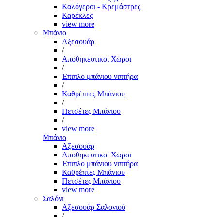
Καλόγεροι - Κρεμάστρες
Καρέκλες
view more
Μπάνιο
Αξεσουάρ
/
Αποθηκευτικοί Χώροι
/
Έπιπλο μπάνιου νιπτήρα
/
Καθρέπτες Μπάνιου
/
Πετσέτες Μπάνιου
/
view more
Μπάνιο
Αξεσουάρ
Αποθηκευτικοί Χώροι
Έπιπλο μπάνιου νιπτήρα
Καθρέπτες Μπάνιου
Πετσέτες Μπάνιου
view more
Σαλόνι
Αξεσουάρ Σαλονιού
/