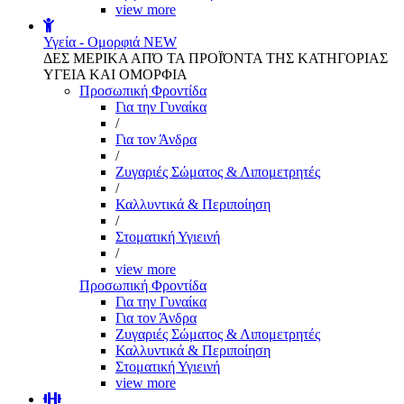
view more
Υγεία - Ομορφιά
NEW
ΔΕΣ ΜΕΡΙΚΑ ΑΠΌ ΤΑ ΠΡΟΪΌΝΤΑ ΤΗΣ ΚΑΤΗΓΟΡΙΑΣ
ΥΓΕΙΑ ΚΑΙ ΟΜΟΡΦΙΑ
Προσωπική Φροντίδα
Για την Γυναίκα
/
Για τον Άνδρα
/
Ζυγαριές Σώματος & Λιπομετρητές
/
Καλλυντικά & Περιποίηση
/
Στοματική Υγιεινή
/
view more
Προσωπική Φροντίδα
Για την Γυναίκα
Για τον Άνδρα
Ζυγαριές Σώματος & Λιπομετρητές
Καλλυντικά & Περιποίηση
Στοματική Υγιεινή
view more