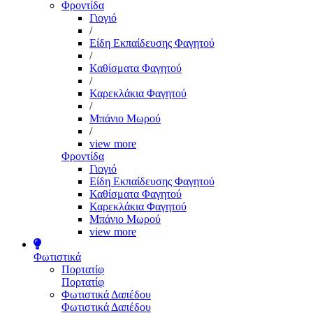
Φροντίδα
Γιογιό
/
Είδη Εκπαίδευσης Φαγητού
/
Καθίσματα Φαγητού
/
Καρεκλάκια Φαγητού
/
Μπάνιο Μωρού
/
view more
Φροντίδα
Γιογιό
Είδη Εκπαίδευσης Φαγητού
Καθίσματα Φαγητού
Καρεκλάκια Φαγητού
Μπάνιο Μωρού
view more
Φωτιστικά
Πορτατίφ
Πορτατίφ
Φωτιστικά Δαπέδου
Φωτιστικά Δαπέδου