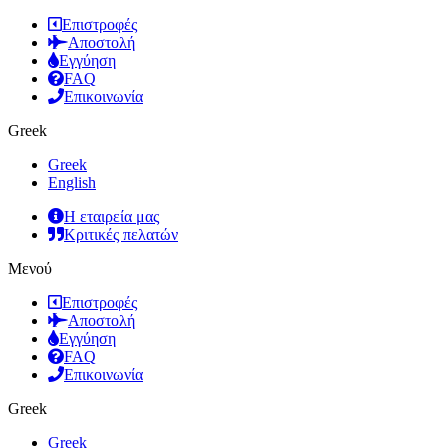
Επιστροφές
Αποστολή
Εγγύηση
FAQ
Επικοινωνία
Greek
Greek
English
Η εταιρεία μας
Κριτικές πελατών
Μενού
Επιστροφές
Αποστολή
Εγγύηση
FAQ
Επικοινωνία
Greek
Greek