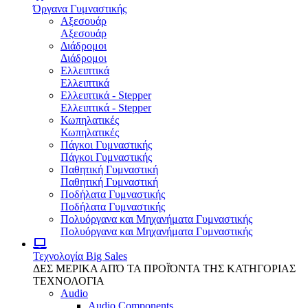
Όργανα Γυμναστικής
Αξεσουάρ
Αξεσουάρ
Διάδρομοι
Διάδρομοι
Ελλειπτικά
Ελλειπτικά
Ελλειπτικά - Stepper
Ελλειπτικά - Stepper
Κωπηλατικές
Κωπηλατικές
Πάγκοι Γυμναστικής
Πάγκοι Γυμναστικής
Παθητική Γυμναστική
Παθητική Γυμναστική
Ποδήλατα Γυμναστικής
Ποδήλατα Γυμναστικής
Πολυόργανα και Μηχανήματα Γυμναστικής
Πολυόργανα και Μηχανήματα Γυμναστικής
Τεχνολογία
Big Sales
ΔΕΣ ΜΕΡΙΚΑ ΑΠΌ ΤΑ ΠΡΟΪΌΝΤΑ ΤΗΣ ΚΑΤΗΓΟΡΙΑΣ
ΤΕΧΝΟΛΟΓΙΑ
Audio
Audio Components