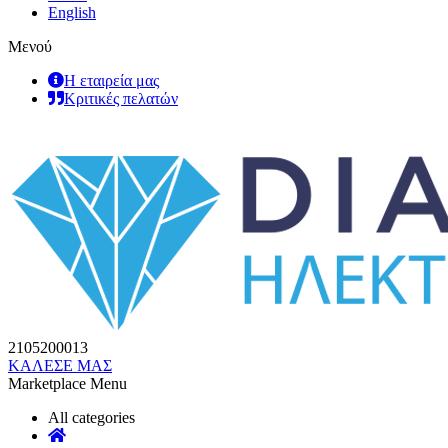
English
Μενού
Η εταιρεία μας
Κριτικές πελατών
2105200013
ΚΑΛΕΣΕ ΜΑΣ
Marketplace Menu
All categories