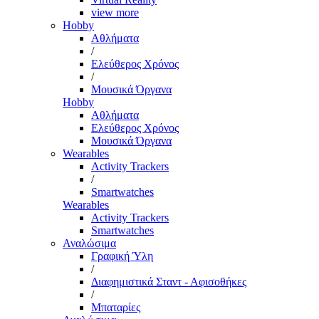
view more
Hobby
Αθλήματα
/
Ελεύθερος Χρόνος
/
Μουσικά Όργανα
Hobby
Αθλήματα
Ελεύθερος Χρόνος
Μουσικά Όργανα
Wearables
Activity Trackers
/
Smartwatches
Wearables
Activity Trackers
Smartwatches
Αναλώσιμα
Γραφική Ύλη
/
Διαφημιστικά Σταντ - Αφισοθήκες
/
Μπαταρίες