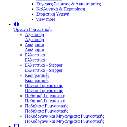
Ζυγαριές Σώματος & Λιπομετρητές
Καλλυντικά & Περιποίηση
Στοματική Υγιεινή
view more
Όργανα Γυμναστικής
Αξεσουάρ
Αξεσουάρ
Διάδρομοι
Διάδρομοι
Ελλειπτικά
Ελλειπτικά
Ελλειπτικά - Stepper
Ελλειπτικά - Stepper
Κωπηλατικές
Κωπηλατικές
Πάγκοι Γυμναστικής
Πάγκοι Γυμναστικής
Παθητική Γυμναστική
Παθητική Γυμναστική
Ποδήλατα Γυμναστικής
Ποδήλατα Γυμναστικής
Πολυόργανα και Μηχανήματα Γυμναστικής
Πολυόργανα και Μηχανήματα Γυμναστικής