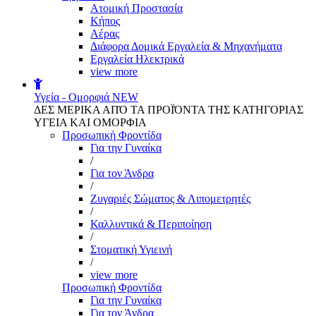
Aτομική Προστασία
Kήπος
Αέρας
Διάφορα Δομικά Εργαλεία & Μηχανήματα
Εργαλεία Ηλεκτρικά
view more
Υγεία - Ομορφιά
NEW
ΔΕΣ ΜΕΡΙΚΑ ΑΠΌ ΤΑ ΠΡΟΪΌΝΤΑ ΤΗΣ ΚΑΤΗΓΟΡΙΑΣ
ΥΓΕΙΑ ΚΑΙ ΟΜΟΡΦΙΑ
Προσωπική Φροντίδα
Για την Γυναίκα
/
Για τον Άνδρα
/
Ζυγαριές Σώματος & Λιπομετρητές
/
Καλλυντικά & Περιποίηση
/
Στοματική Υγιεινή
/
view more
Προσωπική Φροντίδα
Για την Γυναίκα
Για τον Άνδρα