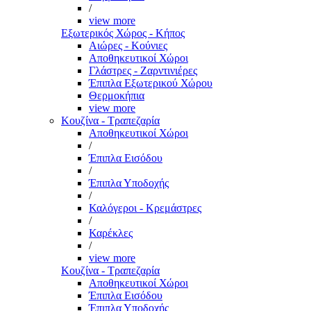
/
view more
Εξωτερικός Χώρος - Κήπος
Αιώρες - Κούνιες
Αποθηκευτικοί Χώροι
Γλάστρες - Ζαρντινιέρες
Έπιπλα Εξωτερικού Χώρου
Θερμοκήπια
view more
Κουζίνα - Τραπεζαρία
Αποθηκευτικοί Χώροι
/
Έπιπλα Εισόδου
/
Έπιπλα Υποδοχής
/
Καλόγεροι - Κρεμάστρες
/
Καρέκλες
/
view more
Κουζίνα - Τραπεζαρία
Αποθηκευτικοί Χώροι
Έπιπλα Εισόδου
Έπιπλα Υποδοχής