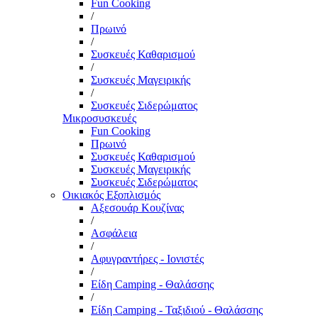
Fun Cooking
/
Πρωινό
/
Συσκευές Καθαρισμού
/
Συσκευές Μαγειρικής
/
Συσκευές Σιδερώματος
Μικροσυσκευές
Fun Cooking
Πρωινό
Συσκευές Καθαρισμού
Συσκευές Μαγειρικής
Συσκευές Σιδερώματος
Οικιακός Εξοπλισμός
Αξεσουάρ Κουζίνας
/
Ασφάλεια
/
Αφυγραντήρες - Ιονιστές
/
Είδη Camping - Θαλάσσης
/
Είδη Camping - Ταξιδιού - Θαλάσσης