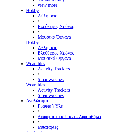
view more
Hobby
Αθλήματα
/
Ελεύθερος Χρόνος
/
Μουσικά Όργανα
Hobby
Αθλήματα
Ελεύθερος Χρόνος
Μουσικά Όργανα
Wearables
Activity Trackers
/
Smartwatches
Wearables
Activity Trackers
Smartwatches
Αναλώσιμα
Γραφική Ύλη
/
Διαφημιστικά Σταντ - Αφισοθήκες
/
Μπαταρίες