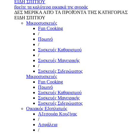
ΕΙΔΗ ΣΠΙΤΙΟΥ
βρείτε τα καλύτερα οικιακά της αγοράς
ΔΕΣ ΜΕΡΙΚΑ ΑΠΌ ΤΑ ΠΡΟΪΌΝΤΑ ΤΗΣ ΚΑΤΗΓΟΡΙΑΣ
ΕΙΔΗ ΣΠΙΤΙΟΥ
Μικροσυσκευές
Fun Cooking
/
Πρωινό
/
Συσκευές Καθαρισμού
/
Συσκευές Μαγειρικής
/
Συσκευές Σιδερώματος
Μικροσυσκευές
Fun Cooking
Πρωινό
Συσκευές Καθαρισμού
Συσκευές Μαγειρικής
Συσκευές Σιδερώματος
Οικιακός Εξοπλισμός
Αξεσουάρ Κουζίνας
/
Ασφάλεια
/