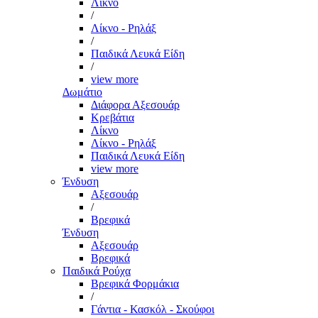
Λίκνο
/
Λίκνο - Ρηλάξ
/
Παιδικά Λευκά Είδη
/
view more
Δωμάτιο
Διάφορα Αξεσουάρ
Κρεβάτια
Λίκνο
Λίκνο - Ρηλάξ
Παιδικά Λευκά Είδη
view more
Ένδυση
Αξεσουάρ
/
Βρεφικά
Ένδυση
Αξεσουάρ
Βρεφικά
Παιδικά Ρούχα
Βρεφικά Φορμάκια
/
Γάντια - Κασκόλ - Σκούφοι