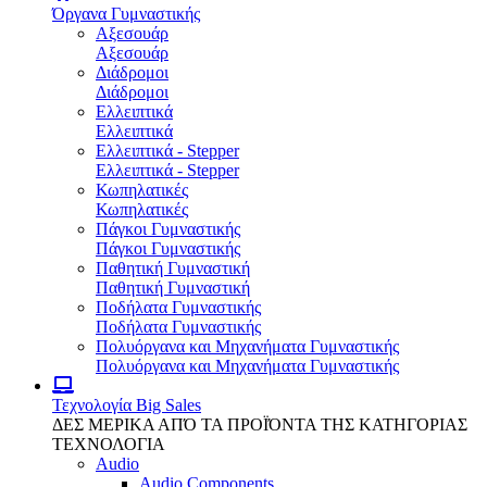
Όργανα Γυμναστικής
Αξεσουάρ
Αξεσουάρ
Διάδρομοι
Διάδρομοι
Ελλειπτικά
Ελλειπτικά
Ελλειπτικά - Stepper
Ελλειπτικά - Stepper
Κωπηλατικές
Κωπηλατικές
Πάγκοι Γυμναστικής
Πάγκοι Γυμναστικής
Παθητική Γυμναστική
Παθητική Γυμναστική
Ποδήλατα Γυμναστικής
Ποδήλατα Γυμναστικής
Πολυόργανα και Μηχανήματα Γυμναστικής
Πολυόργανα και Μηχανήματα Γυμναστικής
Τεχνολογία
Big Sales
ΔΕΣ ΜΕΡΙΚΑ ΑΠΌ ΤΑ ΠΡΟΪΌΝΤΑ ΤΗΣ ΚΑΤΗΓΟΡΙΑΣ
ΤΕΧΝΟΛΟΓΙΑ
Audio
Audio Components