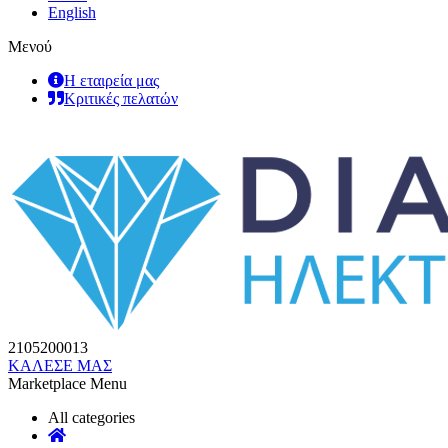
English
Μενού
Η εταιρεία μας
Κριτικές πελατών
2105200013
ΚΑΛΕΣΕ ΜΑΣ
Marketplace Menu
All categories