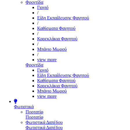
Φροντίδα
Γιογιό
/
Είδη Εκπαίδευσης Φαγητού
/
Καθίσματα Φαγητού
/
Καρεκλάκια Φαγητού
/
Μπάνιο Μωρού
/
view more
Φροντίδα
Γιογιό
Είδη Εκπαίδευσης Φαγητού
Καθίσματα Φαγητού
Καρεκλάκια Φαγητού
Μπάνιο Μωρού
view more
Φωτιστικά
Πορτατίφ
Πορτατίφ
Φωτιστικά Δαπέδου
Φωτιστικά Δαπέδου