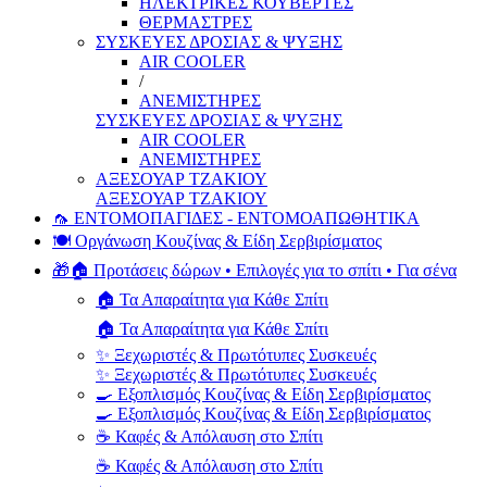
ΗΛΕΚΤΡΙΚΕΣ ΚΟΥΒΕΡΤΕΣ
ΘΕΡΜΑΣΤΡΕΣ
ΣΥΣΚΕΥΕΣ ΔΡΟΣΙΑΣ & ΨΥΞΗΣ
AIR COOLER
/
ΑΝΕΜΙΣΤΗΡΕΣ
ΣΥΣΚΕΥΕΣ ΔΡΟΣΙΑΣ & ΨΥΞΗΣ
AIR COOLER
ΑΝΕΜΙΣΤΗΡΕΣ
ΑΞΕΣΟΥΑΡ ΤΖΑΚΙΟΥ
ΑΞΕΣΟΥΑΡ ΤΖΑΚΙΟΥ
🦟 ΕΝΤΟΜΟΠΑΓΙΔΕΣ - ΕΝΤΟΜΟΑΠΩΘΗΤΙΚΑ
🍽️ Οργάνωση Κουζίνας & Είδη Σερβιρίσματος
🎁🏠 Προτάσεις δώρων • Επιλογές για το σπίτι • Για σένα
🏠 Τα Απαραίτητα για Κάθε Σπίτι
🏠 Τα Απαραίτητα για Κάθε Σπίτι
✨ Ξεχωριστές & Πρωτότυπες Συσκευές
✨ Ξεχωριστές & Πρωτότυπες Συσκευές
🍳 Εξοπλισμός Κουζίνας & Είδη Σερβιρίσματος
🍳 Εξοπλισμός Κουζίνας & Είδη Σερβιρίσματος
☕ Καφές & Απόλαυση στο Σπίτι
☕ Καφές & Απόλαυση στο Σπίτι