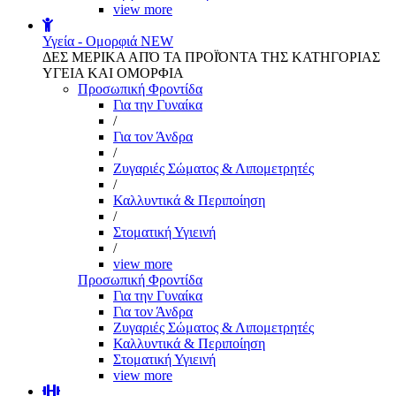
view more
Υγεία - Ομορφιά
NEW
ΔΕΣ ΜΕΡΙΚΑ ΑΠΌ ΤΑ ΠΡΟΪΌΝΤΑ ΤΗΣ ΚΑΤΗΓΟΡΙΑΣ
ΥΓΕΙΑ ΚΑΙ ΟΜΟΡΦΙΑ
Προσωπική Φροντίδα
Για την Γυναίκα
/
Για τον Άνδρα
/
Ζυγαριές Σώματος & Λιπομετρητές
/
Καλλυντικά & Περιποίηση
/
Στοματική Υγιεινή
/
view more
Προσωπική Φροντίδα
Για την Γυναίκα
Για τον Άνδρα
Ζυγαριές Σώματος & Λιπομετρητές
Καλλυντικά & Περιποίηση
Στοματική Υγιεινή
view more