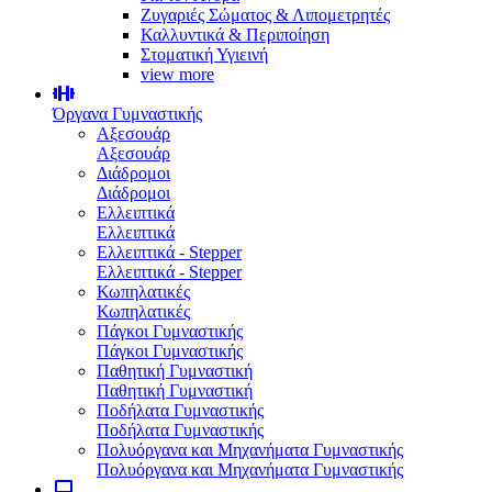
Ζυγαριές Σώματος & Λιπομετρητές
Καλλυντικά & Περιποίηση
Στοματική Υγιεινή
view more
Όργανα Γυμναστικής
Αξεσουάρ
Αξεσουάρ
Διάδρομοι
Διάδρομοι
Ελλειπτικά
Ελλειπτικά
Ελλειπτικά - Stepper
Ελλειπτικά - Stepper
Κωπηλατικές
Κωπηλατικές
Πάγκοι Γυμναστικής
Πάγκοι Γυμναστικής
Παθητική Γυμναστική
Παθητική Γυμναστική
Ποδήλατα Γυμναστικής
Ποδήλατα Γυμναστικής
Πολυόργανα και Μηχανήματα Γυμναστικής
Πολυόργανα και Μηχανήματα Γυμναστικής