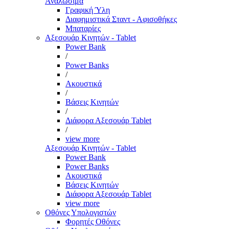
Αναλώσιμα
Γραφική Ύλη
Διαφημιστικά Σταντ - Αφισοθήκες
Μπαταρίες
Αξεσουάρ Κινητών - Tablet
Power Bank
/
Power Banks
/
Ακουστικά
/
Βάσεις Κινητών
/
Διάφορα Αξεσουάρ Tablet
/
view more
Αξεσουάρ Κινητών - Tablet
Power Bank
Power Banks
Ακουστικά
Βάσεις Κινητών
Διάφορα Αξεσουάρ Tablet
view more
Οθόνες Υπολογιστών
Φορητές Οθόνες