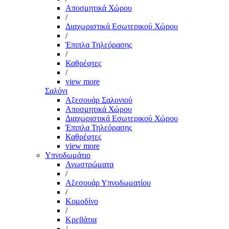
Αποσμητικά Χώρου
/
Διαχωριστικά Εσωτερικού Χώρου
/
Έπιπλα Τηλεόρασης
/
Καθρέφτες
/
view more
Σαλόνι
Αξεσουάρ Σαλονιού
Αποσμητικά Χώρου
Διαχωριστικά Εσωτερικού Χώρου
Έπιπλα Τηλεόρασης
Καθρέφτες
view more
Υπνοδωμάτιο
Ανωστρώματα
/
Αξεσουάρ Υπνοδωματίου
/
Κομοδίνο
/
Κρεβάτια
/