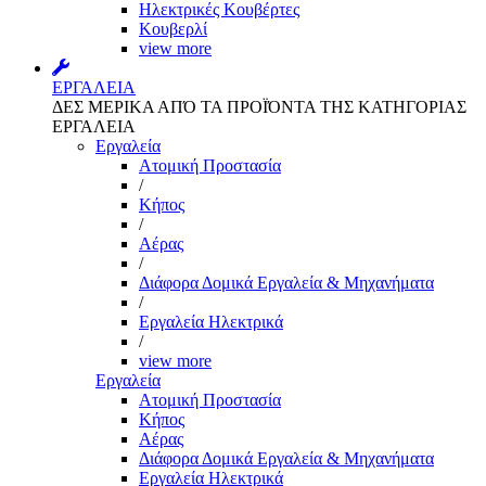
Ηλεκτρικές Κουβέρτες
Κουβερλί
view more
ΕΡΓΑΛΕΙΑ
ΔΕΣ ΜΕΡΙΚΑ ΑΠΌ ΤΑ ΠΡΟΪΌΝΤΑ ΤΗΣ ΚΑΤΗΓΟΡΙΑΣ
ΕΡΓΑΛΕΙΑ
Εργαλεία
Aτομική Προστασία
/
Kήπος
/
Αέρας
/
Διάφορα Δομικά Εργαλεία & Μηχανήματα
/
Εργαλεία Ηλεκτρικά
/
view more
Εργαλεία
Aτομική Προστασία
Kήπος
Αέρας
Διάφορα Δομικά Εργαλεία & Μηχανήματα
Εργαλεία Ηλεκτρικά