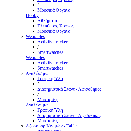
/
Μουσικά Όργανα
Hobby
Αθλήματα
Ελεύθερος Χρόνος
Μουσικά Όργανα
Wearables
Activity Trackers
/
Smartwatches
Wearables
Activity Trackers
Smartwatches
Αναλώσιμα
Γραφική Ύλη
/
Διαφημιστικά Σταντ - Αφισοθήκες
/
Μπαταρίες
Αναλώσιμα
Γραφική Ύλη
Διαφημιστικά Σταντ - Αφισοθήκες
Μπαταρίες
Αξεσουάρ Κινητών - Tablet