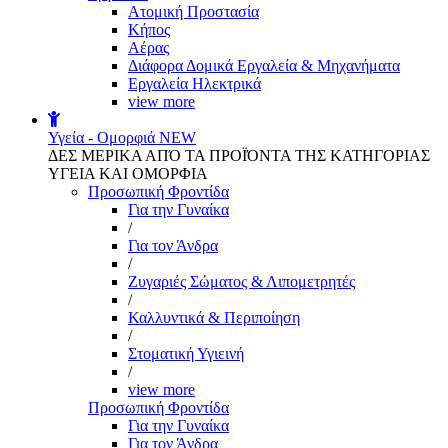
Aτομική Προστασία
Kήπος
Αέρας
Διάφορα Δομικά Εργαλεία & Μηχανήματα
Εργαλεία Ηλεκτρικά
view more
Υγεία - Ομορφιά
NEW
ΔΕΣ ΜΕΡΙΚΑ ΑΠΌ ΤΑ ΠΡΟΪΌΝΤΑ ΤΗΣ ΚΑΤΗΓΟΡΙΑΣ
ΥΓΕΙΑ ΚΑΙ ΟΜΟΡΦΙΑ
Προσωπική Φροντίδα
Για την Γυναίκα
/
Για τον Άνδρα
/
Ζυγαριές Σώματος & Λιπομετρητές
/
Καλλυντικά & Περιποίηση
/
Στοματική Υγιεινή
/
view more
Προσωπική Φροντίδα
Για την Γυναίκα
Για τον Άνδρα