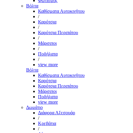
Φωτισμός
Βόλτα
Καθίσματα Αυτοκινήτου
/
Καρότσια
/
Καρότσια Περιπάτου
/
Μάρσιποι
/
Ποδήλατα
/
view more
Βόλτα
Καθίσματα Αυτοκινήτου
Καρότσια
Καρότσια Περιπάτου
Μάρσιποι
Ποδήλατα
view more
Δωμάτιο
Διάφορα Αξεσουάρ
/
Κρεβάτια
/