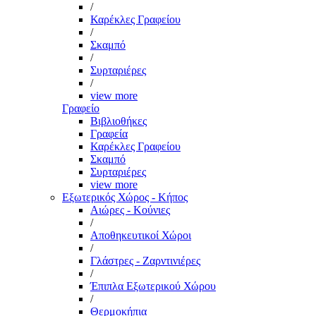
/
Καρέκλες Γραφείου
/
Σκαμπό
/
Συρταριέρες
/
view more
Γραφείο
Βιβλιοθήκες
Γραφεία
Καρέκλες Γραφείου
Σκαμπό
Συρταριέρες
view more
Εξωτερικός Χώρος - Κήπος
Αιώρες - Κούνιες
/
Αποθηκευτικοί Χώροι
/
Γλάστρες - Ζαρντινιέρες
/
Έπιπλα Εξωτερικού Χώρου
/
Θερμοκήπια