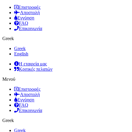
Επιστροφές
Αποστολή
Εγγύηση
FAQ
Επικοινωνία
Greek
Greek
English
Η εταιρεία μας
Κριτικές πελατών
Μενού
Επιστροφές
Αποστολή
Εγγύηση
FAQ
Επικοινωνία
Greek
Greek