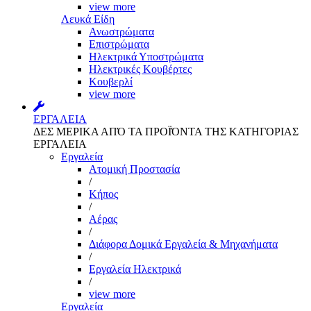
view more
Λευκά Είδη
Ανωστρώματα
Επιστρώματα
Ηλεκτρικά Υποστρώματα
Ηλεκτρικές Κουβέρτες
Κουβερλί
view more
ΕΡΓΑΛΕΙΑ
ΔΕΣ ΜΕΡΙΚΑ ΑΠΌ ΤΑ ΠΡΟΪΌΝΤΑ ΤΗΣ ΚΑΤΗΓΟΡΙΑΣ
ΕΡΓΑΛΕΙΑ
Εργαλεία
Aτομική Προστασία
/
Kήπος
/
Αέρας
/
Διάφορα Δομικά Εργαλεία & Μηχανήματα
/
Εργαλεία Ηλεκτρικά
/
view more
Εργαλεία