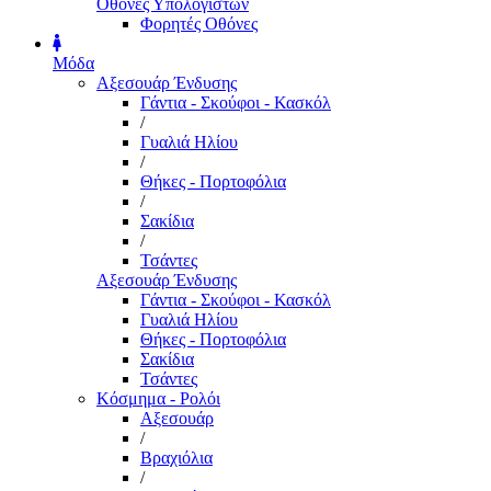
Οθόνες Υπολογιστών
Φορητές Οθόνες
Μόδα
Αξεσουάρ Ένδυσης
Γάντια - Σκούφοι - Κασκόλ
/
Γυαλιά Ηλίου
/
Θήκες - Πορτοφόλια
/
Σακίδια
/
Τσάντες
Αξεσουάρ Ένδυσης
Γάντια - Σκούφοι - Κασκόλ
Γυαλιά Ηλίου
Θήκες - Πορτοφόλια
Σακίδια
Τσάντες
Κόσμημα - Ρολόι
Αξεσουάρ
/
Βραχιόλια
/