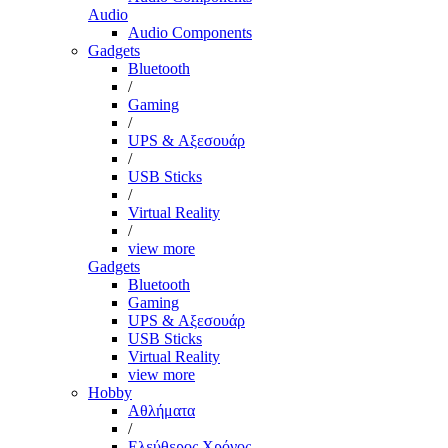
Audio
Audio Components
Gadgets
Bluetooth
/
Gaming
/
UPS & Αξεσουάρ
/
USB Sticks
/
Virtual Reality
/
view more
Gadgets
Bluetooth
Gaming
UPS & Αξεσουάρ
USB Sticks
Virtual Reality
view more
Hobby
Αθλήματα
/
Ελεύθερος Χρόνος