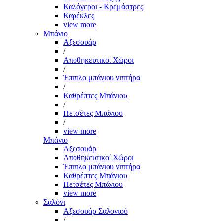
Καλόγεροι - Κρεμάστρες
Καρέκλες
view more
Μπάνιο
Αξεσουάρ
/
Αποθηκευτικοί Χώροι
/
Έπιπλο μπάνιου νιπτήρα
/
Καθρέπτες Μπάνιου
/
Πετσέτες Μπάνιου
/
view more
Μπάνιο
Αξεσουάρ
Αποθηκευτικοί Χώροι
Έπιπλο μπάνιου νιπτήρα
Καθρέπτες Μπάνιου
Πετσέτες Μπάνιου
view more
Σαλόνι
Αξεσουάρ Σαλονιού
/