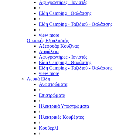
Αφυγραντήρες - Ιονιστές
/
Είδη Camping - Θαλάσσης
/
Είδη Camping - Ταξιδιού - Θαλάσσης
/
view more
Οικιακός Εξοπλισμός
Αξεσουάρ Κουζίνας
Ασφάλεια
Αφυγραντήρες - Ιονιστές
Είδη Camping - Θαλάσσης
Είδη Camping - Ταξιδιού - Θαλάσσης
view more
Λευκά Είδη
Ανωστρώματα
/
Επιστρώματα
/
Ηλεκτρικά Υποστρώματα
/
Ηλεκτρικές Κουβέρτες
/
Κουβερλί
/