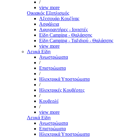
/
view more
Οικιακός Εξοπλισμός
Αξεσουάρ Κουζίνας
Ασφάλεια
Αφυγραντήρες - Ιονιστές
Είδη Camping - Θαλάσσης
Είδη Camping - Ταξιδιού - Θαλάσσης
view more
Λευκά Είδη
Ανωστρώματα
/
Επιστρώματα
/
Ηλεκτρικά Υποστρώματα
/
Ηλεκτρικές Κουβέρτες
/
Κουβερλί
/
view more
Λευκά Είδη
Ανωστρώματα
Επιστρώματα
Ηλεκτρικά Υποστρώματα