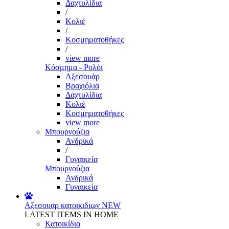
Δαχτυλίδια
/
Κολιέ
/
Κοσμηματοθήκες
/
view more
Κόσμημα - Ρολόι
Αξεσουάρ
Βραχιόλια
Δαχτυλίδια
Κολιέ
Κοσμηματοθήκες
view more
Μπουρνούζια
Ανδρικά
/
Γυναικεία
Μπουρνούζια
Ανδρικά
Γυναικεία
Αξεσουαρ κατοικιδιων
NEW
LATEST ITEMS IN HOME
Κατοικίδια