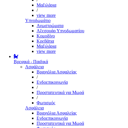
Μαξιλάρια
/
view more
Υπνοδωμάτιο
Ανωστρώματα
Αξεσουάρ Υπνοδωματίου
Κομοδίνο
Κρεβάτια
Μαξιλάρια
view more
Βρεφικά - Παιδικά
Ασφάλεια
Βραχιόλια Ασφαλείας
/
Ενδοεπικοινωνία
/
Προστατευτικά για Μωρά
/
Φωτισμός
Ασφάλεια
Βραχιόλια Ασφαλείας
Ενδοεπικοινωνία
Προστατευτικά για Μωρά