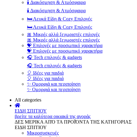
🕯️ Διακόσμηση & Ατμόσφαιρα
🕯️ Διακόσμηση & Ατμόσφαιρα
🛏️ Λευκά Είδη & Cozy Επιλογές
🛏️ Λευκά Είδη & Cozy Επιλογές
🎀 Μικρές αλλά ξεχωριστές επιλογές
🎀 Μικρές αλλά ξεχωριστές επιλογές
💝 Επιλογές με προσωπικό χαρακτήρα
💝 Επιλογές με προσωπικό χαρακτήρα
🎧 Tech επιλογές & gadgets
🎧 Tech επιλογές & gadgets
🎈 Ιδέες για παιδιά
🎈 Ιδέες για παιδιά
✨ Ομορφιά και περιποίηση
✨ Ομορφιά και περιποίηση
All categories
ΕΙΔΗ ΣΠΙΤΙΟΥ
βρείτε τα καλύτερα οικιακά της αγοράς
ΔΕΣ ΜΕΡΙΚΑ ΑΠΌ ΤΑ ΠΡΟΪΌΝΤΑ ΤΗΣ ΚΑΤΗΓΟΡΙΑΣ
ΕΙΔΗ ΣΠΙΤΙΟΥ
Μικροσυσκευές