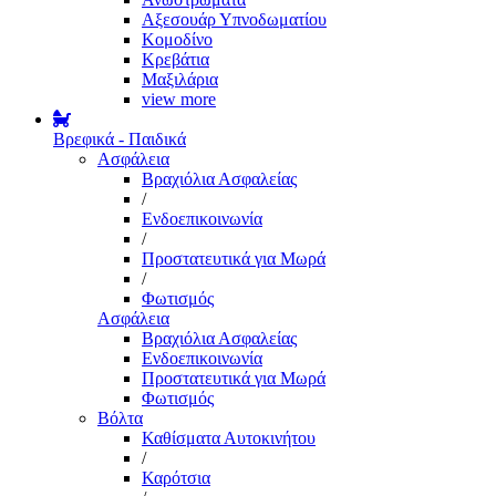
Αξεσουάρ Υπνοδωματίου
Κομοδίνο
Κρεβάτια
Μαξιλάρια
view more
Βρεφικά - Παιδικά
Ασφάλεια
Βραχιόλια Ασφαλείας
/
Ενδοεπικοινωνία
/
Προστατευτικά για Μωρά
/
Φωτισμός
Ασφάλεια
Βραχιόλια Ασφαλείας
Ενδοεπικοινωνία
Προστατευτικά για Μωρά
Φωτισμός
Βόλτα
Καθίσματα Αυτοκινήτου
/
Καρότσια