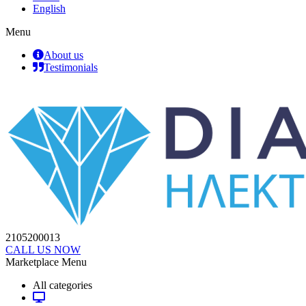
English
Menu
About us
Testimonials
2105200013
CALL US NOW
Marketplace Menu
All categories