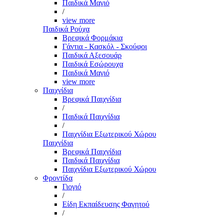
Παιδικά Μαγιό
/
view more
Παιδικά Ρούχα
Βρεφικά Φορμάκια
Γάντια - Κασκόλ - Σκούφοι
Παιδικά Αξεσουάρ
Παιδικά Εσώρουχα
Παιδικά Μαγιό
view more
Παιχνίδια
Βρεφικά Παιχνίδια
/
Παιδικά Παιχνίδια
/
Παιχνίδια Εξωτερικού Χώρου
Παιχνίδια
Βρεφικά Παιχνίδια
Παιδικά Παιχνίδια
Παιχνίδια Εξωτερικού Χώρου
Φροντίδα
Γιογιό
/
Είδη Εκπαίδευσης Φαγητού
/