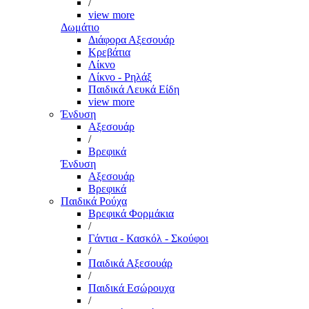
/
view more
Δωμάτιο
Διάφορα Αξεσουάρ
Κρεβάτια
Λίκνο
Λίκνο - Ρηλάξ
Παιδικά Λευκά Είδη
view more
Ένδυση
Αξεσουάρ
/
Βρεφικά
Ένδυση
Αξεσουάρ
Βρεφικά
Παιδικά Ρούχα
Βρεφικά Φορμάκια
/
Γάντια - Κασκόλ - Σκούφοι
/
Παιδικά Αξεσουάρ
/
Παιδικά Εσώρουχα
/