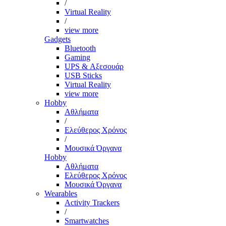
/
Virtual Reality
/
view more
Gadgets
Bluetooth
Gaming
UPS & Αξεσουάρ
USB Sticks
Virtual Reality
view more
Hobby
Αθλήματα
/
Ελεύθερος Χρόνος
/
Μουσικά Όργανα
Hobby
Αθλήματα
Ελεύθερος Χρόνος
Μουσικά Όργανα
Wearables
Activity Trackers
/
Smartwatches