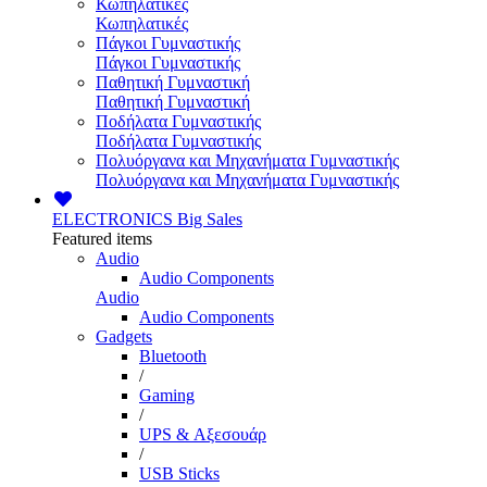
Κωπηλατικές
Κωπηλατικές
Πάγκοι Γυμναστικής
Πάγκοι Γυμναστικής
Παθητική Γυμναστική
Παθητική Γυμναστική
Ποδήλατα Γυμναστικής
Ποδήλατα Γυμναστικής
Πολυόργανα και Μηχανήματα Γυμναστικής
Πολυόργανα και Μηχανήματα Γυμναστικής
ELECTRONICS
Big Sales
Featured items
Audio
Audio Components
Audio
Audio Components
Gadgets
Bluetooth
/
Gaming
/
UPS & Αξεσουάρ
/
USB Sticks