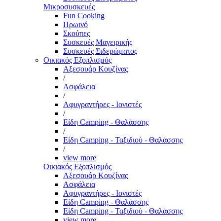
Μικροσυσκευές
Fun Cooking
Πρωινό
Σκούπες
Συσκευές Μαγειρικής
Συσκευές Σιδερώματος
Οικιακός Εξοπλισμός
Αξεσουάρ Κουζίνας
/
Ασφάλεια
/
Αφυγραντήρες - Ιονιστές
/
Είδη Camping - Θαλάσσης
/
Είδη Camping - Ταξιδιού - Θαλάσσης
/
view more
Οικιακός Εξοπλισμός
Αξεσουάρ Κουζίνας
Ασφάλεια
Αφυγραντήρες - Ιονιστές
Είδη Camping - Θαλάσσης
Είδη Camping - Ταξιδιού - Θαλάσσης
view more