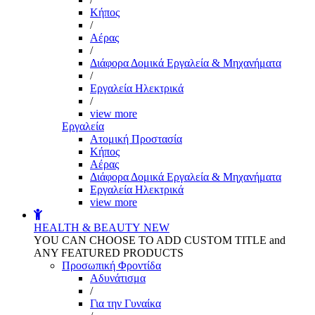
Kήπος
/
Αέρας
/
Διάφορα Δομικά Εργαλεία & Μηχανήματα
/
Εργαλεία Ηλεκτρικά
/
view more
Εργαλεία
Aτομική Προστασία
Kήπος
Αέρας
Διάφορα Δομικά Εργαλεία & Μηχανήματα
Εργαλεία Ηλεκτρικά
view more
HEALTH & BEAUTY
NEW
YOU CAN CHOOSE TO ADD CUSTOM TITLE and
ANY FEATURED PRODUCTS
Προσωπική Φροντίδα
Αδυνάτισμα
/
Για την Γυναίκα