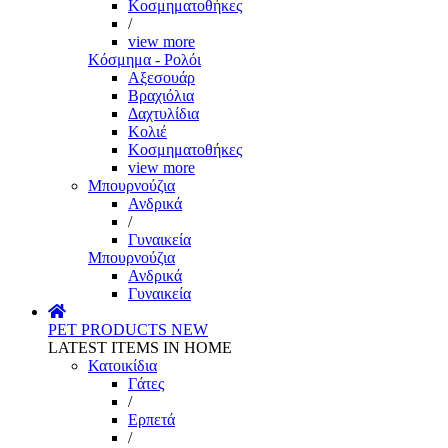
Κοσμηματοθήκες
/
view more
Κόσμημα - Ρολόι
Αξεσουάρ
Βραχιόλια
Δαχτυλίδια
Κολιέ
Κοσμηματοθήκες
view more
Μπουρνούζια
Ανδρικά
/
Γυναικεία
Μπουρνούζια
Ανδρικά
Γυναικεία
PET PRODUCTS
NEW
LATEST ITEMS IN HOME
Κατοικίδια
Γάτες
/
Ερπετά
/