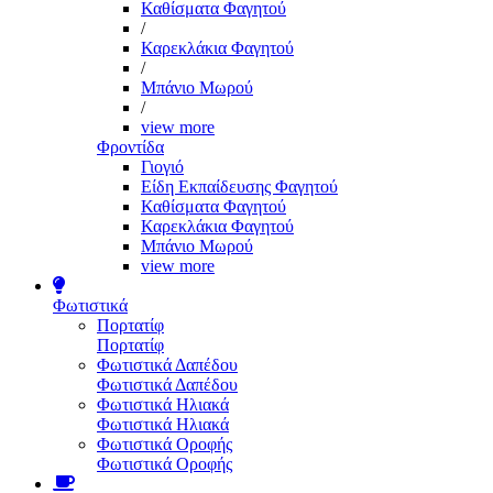
Καθίσματα Φαγητού
/
Καρεκλάκια Φαγητού
/
Μπάνιο Μωρού
/
view more
Φροντίδα
Γιογιό
Είδη Εκπαίδευσης Φαγητού
Καθίσματα Φαγητού
Καρεκλάκια Φαγητού
Μπάνιο Μωρού
view more
Φωτιστικά
Πορτατίφ
Πορτατίφ
Φωτιστικά Δαπέδου
Φωτιστικά Δαπέδου
Φωτιστικά Ηλιακά
Φωτιστικά Ηλιακά
Φωτιστικά Οροφής
Φωτιστικά Οροφής