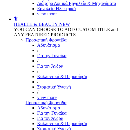
Διάφορα Δομικά Εργαλεία & Μηχανήματα
Εργαλεία Ηλεκτρικά
view more
HEALTH & BEAUTY
NEW
YOU CAN CHOOSE TO ADD CUSTOM TITLE and
ANY FEATURED PRODUCTS
Προσωπική Φροντίδα
Αδυνάτισμα
/
Για την Γυναίκα
/
Για τον Άνδρα
/
Καλλυντικά & Περιποίηση
/
Στοματική Υγιεινή
/
view more
Προσωπική Φροντίδα
Αδυνάτισμα
Για την Γυναίκα
Για τον Άνδρα
Καλλυντικά & Περιποίηση
Στοματική Υγιεινή