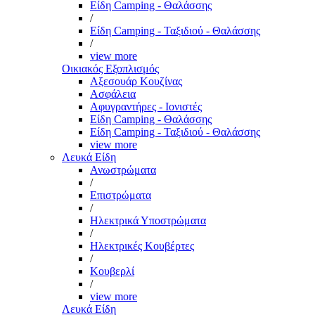
Είδη Camping - Θαλάσσης
/
Είδη Camping - Ταξιδιού - Θαλάσσης
/
view more
Οικιακός Εξοπλισμός
Αξεσουάρ Κουζίνας
Ασφάλεια
Αφυγραντήρες - Ιονιστές
Είδη Camping - Θαλάσσης
Είδη Camping - Ταξιδιού - Θαλάσσης
view more
Λευκά Είδη
Ανωστρώματα
/
Επιστρώματα
/
Ηλεκτρικά Υποστρώματα
/
Ηλεκτρικές Κουβέρτες
/
Κουβερλί
/
view more
Λευκά Είδη