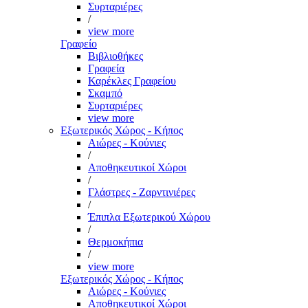
Συρταριέρες
/
view more
Γραφείο
Βιβλιοθήκες
Γραφεία
Καρέκλες Γραφείου
Σκαμπό
Συρταριέρες
view more
Εξωτερικός Χώρος - Κήπος
Αιώρες - Κούνιες
/
Αποθηκευτικοί Χώροι
/
Γλάστρες - Ζαρντινιέρες
/
Έπιπλα Εξωτερικού Χώρου
/
Θερμοκήπια
/
view more
Εξωτερικός Χώρος - Κήπος
Αιώρες - Κούνιες
Αποθηκευτικοί Χώροι