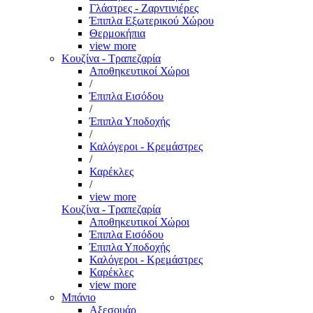
Γλάστρες - Ζαρντινιέρες
Έπιπλα Εξωτερικού Χώρου
Θερμοκήπια
view more
Κουζίνα - Τραπεζαρία
Αποθηκευτικοί Χώροι
/
Έπιπλα Εισόδου
/
Έπιπλα Υποδοχής
/
Καλόγεροι - Κρεμάστρες
/
Καρέκλες
/
view more
Κουζίνα - Τραπεζαρία
Αποθηκευτικοί Χώροι
Έπιπλα Εισόδου
Έπιπλα Υποδοχής
Καλόγεροι - Κρεμάστρες
Καρέκλες
view more
Μπάνιο
Αξεσουάρ