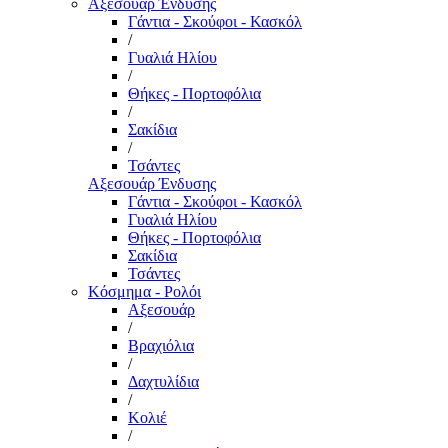
Αξεσουάρ Ένδυσης
Γάντια - Σκούφοι - Κασκόλ
/
Γυαλιά Ηλίου
/
Θήκες - Πορτοφόλια
/
Σακίδια
/
Τσάντες
Αξεσουάρ Ένδυσης
Γάντια - Σκούφοι - Κασκόλ
Γυαλιά Ηλίου
Θήκες - Πορτοφόλια
Σακίδια
Τσάντες
Κόσμημα - Ρολόι
Αξεσουάρ
/
Βραχιόλια
/
Δαχτυλίδια
/
Κολιέ
/