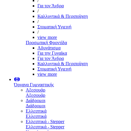
/
Για τον Άνδρα
/
Καλλυντικά & Περιποίηση
/
Στοματική Υγιεινή
/
view more
Προσωπική Φροντίδα
Αδυνάτισμα
Για την Γυναίκα
Για τον Άνδρα
Καλλυντικά & Περιποίηση
Στοματική Υγιεινή
view more
Όργανα Γυμναστικής
Αξεσουάρ
Αξεσουάρ
Διάδρομοι
Διάδρομοι
Ελλειπτικά
Ελλειπτικά
Ελλειπτικά - Stepper
Ελλειπτικά - Stepper