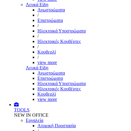
Λευκά Είδη
Ανωστρώματα
/
Επιστρώματα
/
Ηλεκτρικά Υποστρώματα
/
Ηλεκτρικές Κουβέρτες
/
Κουβερλί
/
view more
Λευκά Είδη
Ανωστρώματα
Επιστρώματα
Ηλεκτρικά Υποστρώματα
Ηλεκτρικές Κουβέρτες
Κουβερλί
view more
TOOLS
NEW IN OFFICE
Εργαλεία
Aτομική Προστασία
/