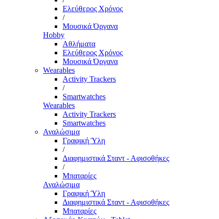
Ελεύθερος Χρόνος
/
Μουσικά Όργανα
Hobby
Αθλήματα
Ελεύθερος Χρόνος
Μουσικά Όργανα
Wearables
Activity Trackers
/
Smartwatches
Wearables
Activity Trackers
Smartwatches
Αναλώσιμα
Γραφική Ύλη
/
Διαφημιστικά Σταντ - Αφισοθήκες
/
Μπαταρίες
Αναλώσιμα
Γραφική Ύλη
Διαφημιστικά Σταντ - Αφισοθήκες
Μπαταρίες