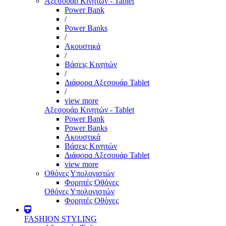
Αξεσουάρ Κινητών - Tablet
Power Bank
/
Power Banks
/
Ακουστικά
/
Βάσεις Κινητών
/
Διάφορα Αξεσουάρ Tablet
/
view more
Αξεσουάρ Κινητών - Tablet
Power Bank
Power Banks
Ακουστικά
Βάσεις Κινητών
Διάφορα Αξεσουάρ Tablet
view more
Οθόνες Υπολογιστών
Φορητές Οθόνες
Οθόνες Υπολογιστών
Φορητές Οθόνες
FASHION STYLING