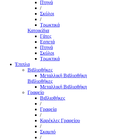
Πτηνά
/
Σκύλοι
/
Τρωκτικά
Κατοικίδια
Γάτες
Ερπετά
Πτηνά
Σκύλοι
Τρωκτικά
Έπιπλα
Βιβλιοθήκες
Μεταλλική Βιβλιοθήκη
Βιβλιοθήκες
Μεταλλική Βιβλιοθήκη
Γραφείο
Βιβλιοθήκες
/
Γραφεία
/
Καρέκλες Γραφείου
/
Σκαμπό
/