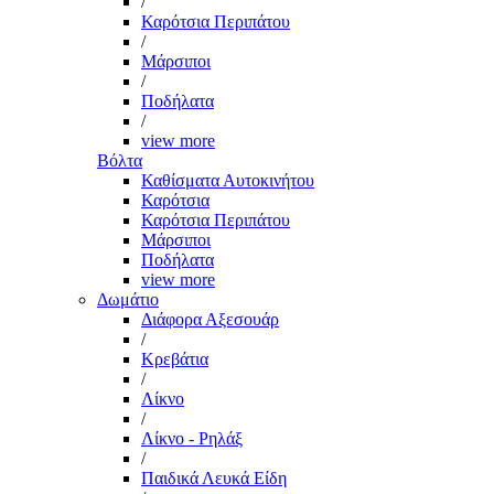
/
Καρότσια Περιπάτου
/
Μάρσιποι
/
Ποδήλατα
/
view more
Βόλτα
Καθίσματα Αυτοκινήτου
Καρότσια
Καρότσια Περιπάτου
Μάρσιποι
Ποδήλατα
view more
Δωμάτιο
Διάφορα Αξεσουάρ
/
Κρεβάτια
/
Λίκνο
/
Λίκνο - Ρηλάξ
/
Παιδικά Λευκά Είδη