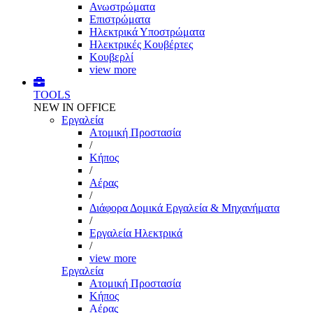
Ανωστρώματα
Επιστρώματα
Ηλεκτρικά Υποστρώματα
Ηλεκτρικές Κουβέρτες
Κουβερλί
view more
TOOLS
NEW IN OFFICE
Εργαλεία
Aτομική Προστασία
/
Kήπος
/
Αέρας
/
Διάφορα Δομικά Εργαλεία & Μηχανήματα
/
Εργαλεία Ηλεκτρικά
/
view more
Εργαλεία
Aτομική Προστασία
Kήπος
Αέρας