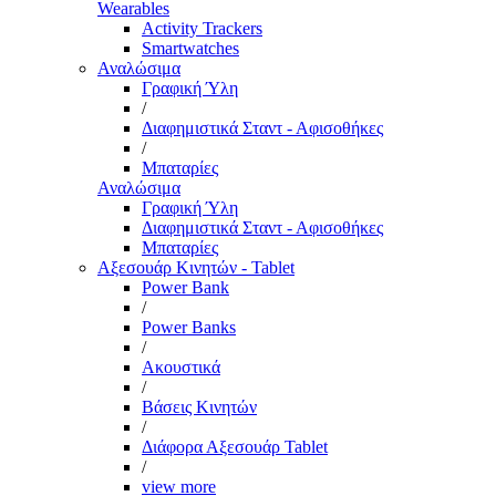
Wearables
Activity Trackers
Smartwatches
Αναλώσιμα
Γραφική Ύλη
/
Διαφημιστικά Σταντ - Αφισοθήκες
/
Μπαταρίες
Αναλώσιμα
Γραφική Ύλη
Διαφημιστικά Σταντ - Αφισοθήκες
Μπαταρίες
Αξεσουάρ Κινητών - Tablet
Power Bank
/
Power Banks
/
Ακουστικά
/
Βάσεις Κινητών
/
Διάφορα Αξεσουάρ Tablet
/
view more