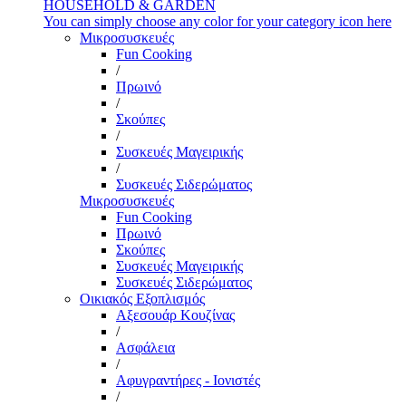
HOUSEHOLD & GARDEN
You can simply choose any color for your category icon here
Μικροσυσκευές
Fun Cooking
/
Πρωινό
/
Σκούπες
/
Συσκευές Μαγειρικής
/
Συσκευές Σιδερώματος
Μικροσυσκευές
Fun Cooking
Πρωινό
Σκούπες
Συσκευές Μαγειρικής
Συσκευές Σιδερώματος
Οικιακός Εξοπλισμός
Αξεσουάρ Κουζίνας
/
Ασφάλεια
/
Αφυγραντήρες - Ιονιστές
/