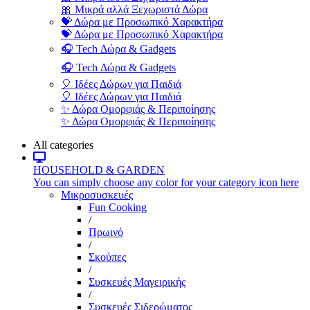
🎀 Μικρά αλλά Ξεχωριστά Δώρα
💝 Δώρα με Προσωπικό Χαρακτήρα
💝 Δώρα με Προσωπικό Χαρακτήρα
🎧 Tech Δώρα & Gadgets
🎧 Tech Δώρα & Gadgets
🎈 Ιδέες Δώρων για Παιδιά
🎈 Ιδέες Δώρων για Παιδιά
✨ Δώρα Ομορφιάς & Περιποίησης
✨ Δώρα Ομορφιάς & Περιποίησης
All categories
HOUSEHOLD & GARDEN
You can simply choose any color for your category icon here
Μικροσυσκευές
Fun Cooking
/
Πρωινό
/
Σκούπες
/
Συσκευές Μαγειρικής
/
Συσκευές Σιδερώματος