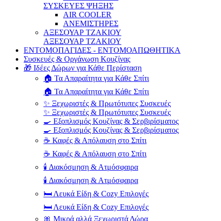
ΣΥΣΚΕΥΕΣ ΨΗΞΗΣ
AIR COOLER
ΑΝΕΜΙΣΤΗΡΕΣ
ΑΞΕΣΟΥΑΡ ΤΖΑΚΙΟΥ
ΑΞΕΣΟΥΑΡ ΤΖΑΚΙΟΥ
ΕΝΤΟΜΟΠΑΓΙΔΕΣ - ΕΝΤΟΜΟΑΠΩΘΗΤΙΚΑ
Συσκευές & Οργάνωση Κουζίνας
🎁 Ιδέες Δώρων για Κάθε Περίσταση
🏠 Τα Απαραίτητα για Κάθε Σπίτι
🏠 Τα Απαραίτητα για Κάθε Σπίτι
✨ Ξεχωριστές & Πρωτότυπες Συσκευές
✨ Ξεχωριστές & Πρωτότυπες Συσκευές
🍳 Εξοπλισμός Κουζίνας & Σερβιρίσματος
🍳 Εξοπλισμός Κουζίνας & Σερβιρίσματος
☕ Καφές & Απόλαυση στο Σπίτι
☕ Καφές & Απόλαυση στο Σπίτι
🕯️ Διακόσμηση & Ατμόσφαιρα
🕯️ Διακόσμηση & Ατμόσφαιρα
🛏️ Λευκά Είδη & Cozy Επιλογές
🛏️ Λευκά Είδη & Cozy Επιλογές
🎀 Μικρά αλλά Ξεχωριστά Δώρα