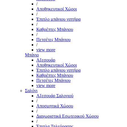
/
Αποθηκευτικοί Χώροι
/
Έπιπλο μπάνιου νιπτήρα
/
Καθρέπτες Μπάνιου
/
Πετσέτες Μπάνιου
/
view more
Μπάνιο
Αξεσουάρ
Αποθηκευτικοί Χώροι
Έπιπλο μπάνιου νιπτήρα
Καθρέπτες Μπάνιου
Πετσέτες Μπάνιου
view more
Σαλόνι
Αξεσουάρ Σαλονιού
/
Αποσμητικά Χώρου
/
Διαχωριστικά Εσωτερικού Χώρου
/
Έπιπλα Τηλεόρασης