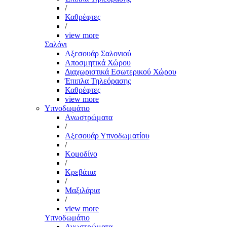
/
Καθρέφτες
/
view more
Σαλόνι
Αξεσουάρ Σαλονιού
Αποσμητικά Χώρου
Διαχωριστικά Εσωτερικού Χώρου
Έπιπλα Τηλεόρασης
Καθρέφτες
view more
Υπνοδωμάτιο
Ανωστρώματα
/
Αξεσουάρ Υπνοδωματίου
/
Κομοδίνο
/
Κρεβάτια
/
Μαξιλάρια
/
view more
Υπνοδωμάτιο
Ανωστρώματα