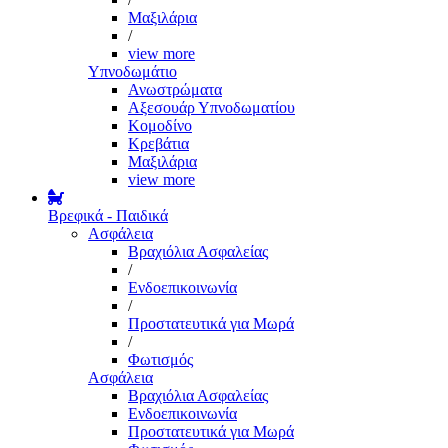
Μαξιλάρια
/
view more
Υπνοδωμάτιο
Ανωστρώματα
Αξεσουάρ Υπνοδωματίου
Κομοδίνο
Κρεβάτια
Μαξιλάρια
view more
Βρεφικά - Παιδικά
Ασφάλεια
Βραχιόλια Ασφαλείας
/
Ενδοεπικοινωνία
/
Προστατευτικά για Μωρά
/
Φωτισμός
Ασφάλεια
Βραχιόλια Ασφαλείας
Ενδοεπικοινωνία
Προστατευτικά για Μωρά