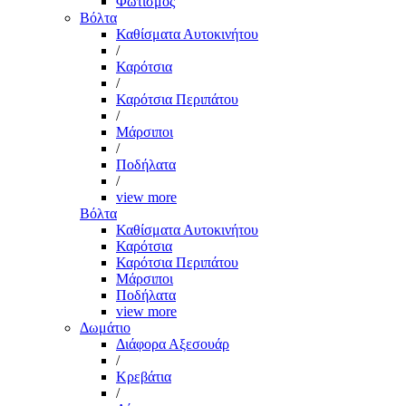
Φωτισμός
Βόλτα
Καθίσματα Αυτοκινήτου
/
Καρότσια
/
Καρότσια Περιπάτου
/
Μάρσιποι
/
Ποδήλατα
/
view more
Βόλτα
Καθίσματα Αυτοκινήτου
Καρότσια
Καρότσια Περιπάτου
Μάρσιποι
Ποδήλατα
view more
Δωμάτιο
Διάφορα Αξεσουάρ
/
Κρεβάτια
/