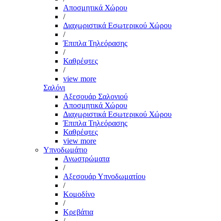
Αποσμητικά Χώρου
/
Διαχωριστικά Εσωτερικού Χώρου
/
Έπιπλα Τηλεόρασης
/
Καθρέφτες
/
view more
Σαλόνι
Αξεσουάρ Σαλονιού
Αποσμητικά Χώρου
Διαχωριστικά Εσωτερικού Χώρου
Έπιπλα Τηλεόρασης
Καθρέφτες
view more
Υπνοδωμάτιο
Ανωστρώματα
/
Αξεσουάρ Υπνοδωματίου
/
Κομοδίνο
/
Κρεβάτια
/