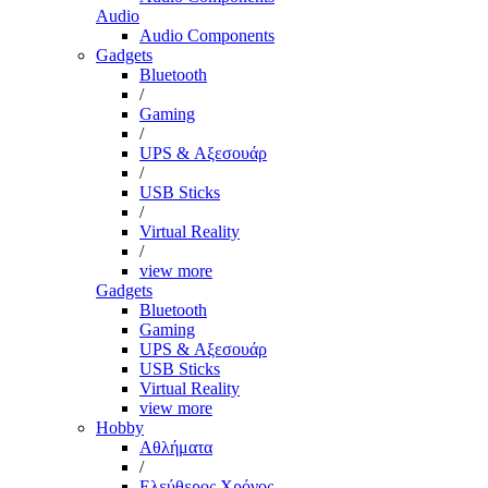
Audio
Audio Components
Gadgets
Bluetooth
/
Gaming
/
UPS & Αξεσουάρ
/
USB Sticks
/
Virtual Reality
/
view more
Gadgets
Bluetooth
Gaming
UPS & Αξεσουάρ
USB Sticks
Virtual Reality
view more
Hobby
Αθλήματα
/
Ελεύθερος Χρόνος