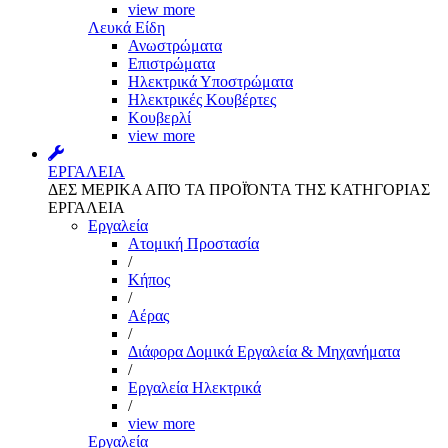
view more
Λευκά Είδη
Ανωστρώματα
Επιστρώματα
Ηλεκτρικά Υποστρώματα
Ηλεκτρικές Κουβέρτες
Κουβερλί
view more
ΕΡΓΑΛΕΙΑ
ΔΕΣ ΜΕΡΙΚΑ ΑΠΌ ΤΑ ΠΡΟΪΌΝΤΑ ΤΗΣ ΚΑΤΗΓΟΡΙΑΣ
ΕΡΓΑΛΕΙΑ
Εργαλεία
Aτομική Προστασία
/
Kήπος
/
Αέρας
/
Διάφορα Δομικά Εργαλεία & Μηχανήματα
/
Εργαλεία Ηλεκτρικά
/
view more
Εργαλεία