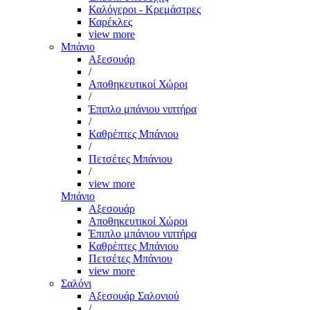
Καλόγεροι - Κρεμάστρες
Καρέκλες
view more
Μπάνιο
Αξεσουάρ
/
Αποθηκευτικοί Χώροι
/
Έπιπλο μπάνιου νιπτήρα
/
Καθρέπτες Μπάνιου
/
Πετσέτες Μπάνιου
/
view more
Μπάνιο
Αξεσουάρ
Αποθηκευτικοί Χώροι
Έπιπλο μπάνιου νιπτήρα
Καθρέπτες Μπάνιου
Πετσέτες Μπάνιου
view more
Σαλόνι
Αξεσουάρ Σαλονιού
/