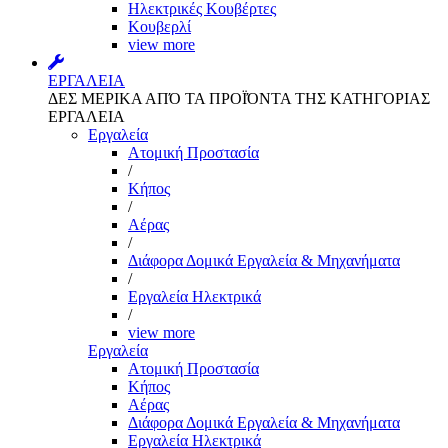
Ηλεκτρικές Κουβέρτες
Κουβερλί
view more
ΕΡΓΑΛΕΙΑ
ΔΕΣ ΜΕΡΙΚΑ ΑΠΌ ΤΑ ΠΡΟΪΌΝΤΑ ΤΗΣ ΚΑΤΗΓΟΡΙΑΣ
ΕΡΓΑΛΕΙΑ
Εργαλεία
Aτομική Προστασία
/
Kήπος
/
Αέρας
/
Διάφορα Δομικά Εργαλεία & Μηχανήματα
/
Εργαλεία Ηλεκτρικά
/
view more
Εργαλεία
Aτομική Προστασία
Kήπος
Αέρας
Διάφορα Δομικά Εργαλεία & Μηχανήματα
Εργαλεία Ηλεκτρικά