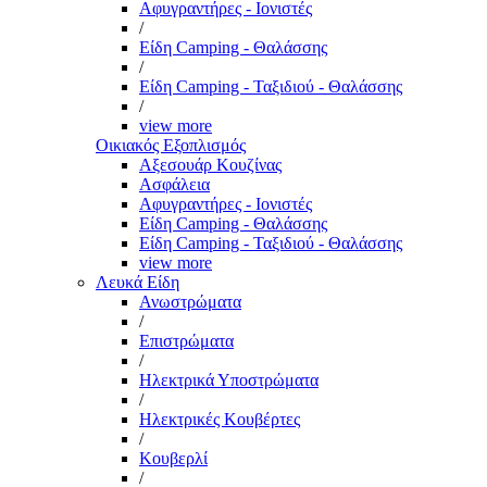
Αφυγραντήρες - Ιονιστές
/
Είδη Camping - Θαλάσσης
/
Είδη Camping - Ταξιδιού - Θαλάσσης
/
view more
Οικιακός Εξοπλισμός
Αξεσουάρ Κουζίνας
Ασφάλεια
Αφυγραντήρες - Ιονιστές
Είδη Camping - Θαλάσσης
Είδη Camping - Ταξιδιού - Θαλάσσης
view more
Λευκά Είδη
Ανωστρώματα
/
Επιστρώματα
/
Ηλεκτρικά Υποστρώματα
/
Ηλεκτρικές Κουβέρτες
/
Κουβερλί
/