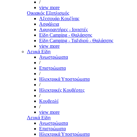
/
view more
Οικιακός Εξοπλισμός
Αξεσουάρ Κουζίνας
Ασφάλεια
Αφυγραντήρες - Ιονιστές
Είδη Camping - Θαλάσσης
Είδη Camping - Ταξιδιού - Θαλάσσης
view more
Λευκά Είδη
Ανωστρώματα
/
Επιστρώματα
/
Ηλεκτρικά Υποστρώματα
/
Ηλεκτρικές Κουβέρτες
/
Κουβερλί
/
view more
Λευκά Είδη
Ανωστρώματα
Επιστρώματα
Ηλεκτρικά Υποστρώματα