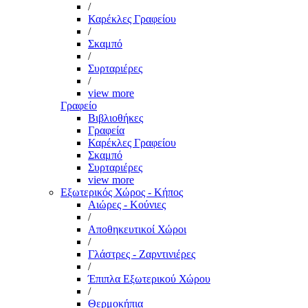
/
Καρέκλες Γραφείου
/
Σκαμπό
/
Συρταριέρες
/
view more
Γραφείο
Βιβλιοθήκες
Γραφεία
Καρέκλες Γραφείου
Σκαμπό
Συρταριέρες
view more
Εξωτερικός Χώρος - Κήπος
Αιώρες - Κούνιες
/
Αποθηκευτικοί Χώροι
/
Γλάστρες - Ζαρντινιέρες
/
Έπιπλα Εξωτερικού Χώρου
/
Θερμοκήπια