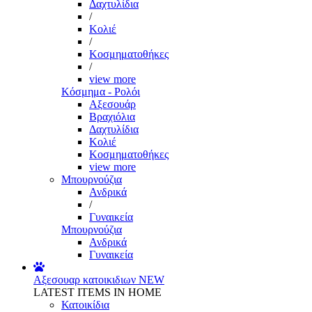
Δαχτυλίδια
/
Κολιέ
/
Κοσμηματοθήκες
/
view more
Κόσμημα - Ρολόι
Αξεσουάρ
Βραχιόλια
Δαχτυλίδια
Κολιέ
Κοσμηματοθήκες
view more
Μπουρνούζια
Ανδρικά
/
Γυναικεία
Μπουρνούζια
Ανδρικά
Γυναικεία
Αξεσουαρ κατοικιδιων
NEW
LATEST ITEMS IN HOME
Κατοικίδια