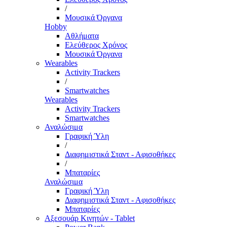
/
Μουσικά Όργανα
Hobby
Αθλήματα
Ελεύθερος Χρόνος
Μουσικά Όργανα
Wearables
Activity Trackers
/
Smartwatches
Wearables
Activity Trackers
Smartwatches
Αναλώσιμα
Γραφική Ύλη
/
Διαφημιστικά Σταντ - Αφισοθήκες
/
Μπαταρίες
Αναλώσιμα
Γραφική Ύλη
Διαφημιστικά Σταντ - Αφισοθήκες
Μπαταρίες
Αξεσουάρ Κινητών - Tablet