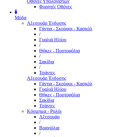
Οθόνες Υπολογιστών
Φορητές Οθόνες
Μόδα
Αξεσουάρ Ένδυσης
Γάντια - Σκούφοι - Κασκόλ
/
Γυαλιά Ηλίου
/
Θήκες - Πορτοφόλια
/
Σακίδια
/
Τσάντες
Αξεσουάρ Ένδυσης
Γάντια - Σκούφοι - Κασκόλ
Γυαλιά Ηλίου
Θήκες - Πορτοφόλια
Σακίδια
Τσάντες
Κόσμημα - Ρολόι
Αξεσουάρ
/
Βραχιόλια
/