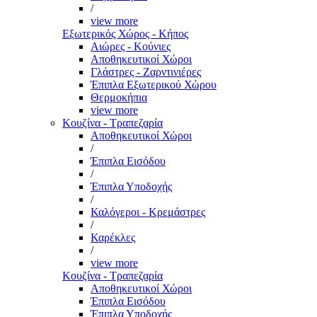
/
view more
Εξωτερικός Χώρος - Κήπος
Αιώρες - Κούνιες
Αποθηκευτικοί Χώροι
Γλάστρες - Ζαρντινιέρες
Έπιπλα Εξωτερικού Χώρου
Θερμοκήπια
view more
Κουζίνα - Τραπεζαρία
Αποθηκευτικοί Χώροι
/
Έπιπλα Εισόδου
/
Έπιπλα Υποδοχής
/
Καλόγεροι - Κρεμάστρες
/
Καρέκλες
/
view more
Κουζίνα - Τραπεζαρία
Αποθηκευτικοί Χώροι
Έπιπλα Εισόδου
Έπιπλα Υποδοχής