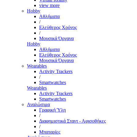
view more
Hobby
Αθλήματα
/
Ελεύθερος Χρόνος
/
Μουσικά Όργανα
Hobby
Αθλήματα
Ελεύθερος Χρόνος
Μουσικά Όργανα
Wearables
Activity Trackers
/
Smartwatches
Wearables
Activity Trackers
Smartwatches
Αναλώσιμα
Γραφική Ύλη
/
Διαφημιστικά Σταντ - Αφισοθήκες
/
Μπαταρίες