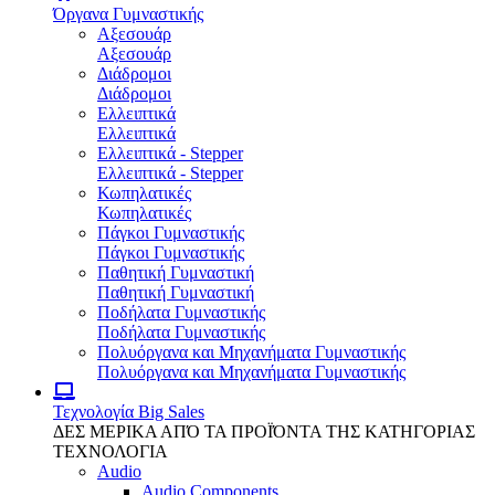
Όργανα Γυμναστικής
Αξεσουάρ
Αξεσουάρ
Διάδρομοι
Διάδρομοι
Ελλειπτικά
Ελλειπτικά
Ελλειπτικά - Stepper
Ελλειπτικά - Stepper
Κωπηλατικές
Κωπηλατικές
Πάγκοι Γυμναστικής
Πάγκοι Γυμναστικής
Παθητική Γυμναστική
Παθητική Γυμναστική
Ποδήλατα Γυμναστικής
Ποδήλατα Γυμναστικής
Πολυόργανα και Μηχανήματα Γυμναστικής
Πολυόργανα και Μηχανήματα Γυμναστικής
Τεχνολογία
Big Sales
ΔΕΣ ΜΕΡΙΚΑ ΑΠΌ ΤΑ ΠΡΟΪΌΝΤΑ ΤΗΣ ΚΑΤΗΓΟΡΙΑΣ
ΤΕΧΝΟΛΟΓΙΑ
Audio
Audio Components