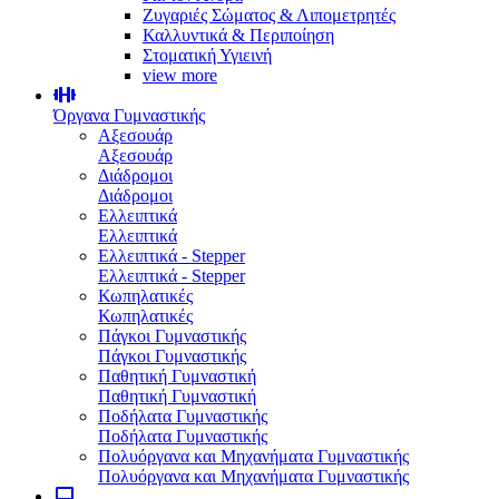
Ζυγαριές Σώματος & Λιπομετρητές
Καλλυντικά & Περιποίηση
Στοματική Υγιεινή
view more
Όργανα Γυμναστικής
Αξεσουάρ
Αξεσουάρ
Διάδρομοι
Διάδρομοι
Ελλειπτικά
Ελλειπτικά
Ελλειπτικά - Stepper
Ελλειπτικά - Stepper
Κωπηλατικές
Κωπηλατικές
Πάγκοι Γυμναστικής
Πάγκοι Γυμναστικής
Παθητική Γυμναστική
Παθητική Γυμναστική
Ποδήλατα Γυμναστικής
Ποδήλατα Γυμναστικής
Πολυόργανα και Μηχανήματα Γυμναστικής
Πολυόργανα και Μηχανήματα Γυμναστικής