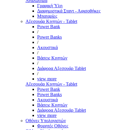
Αναλώσιμα
Γραφική Ύλη
Διαφημιστικά Σταντ - Αφισοθήκες
Μπαταρίες
Αξεσουάρ Κινητών - Tablet
Power Bank
/
Power Banks
/
Ακουστικά
/
Βάσεις Κινητών
/
Διάφορα Αξεσουάρ Tablet
/
view more
Αξεσουάρ Κινητών - Tablet
Power Bank
Power Banks
Ακουστικά
Βάσεις Κινητών
Διάφορα Αξεσουάρ Tablet
view more
Οθόνες Υπολογιστών
Φορητές Οθόνες