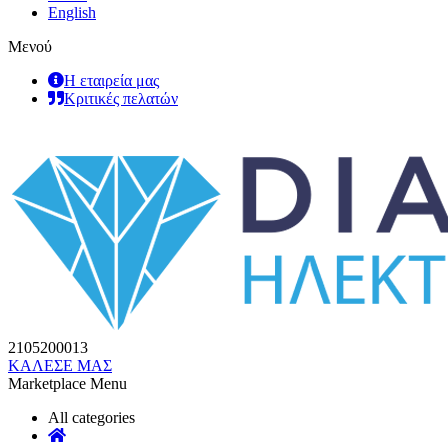
English
Μενού
Η εταιρεία μας
Κριτικές πελατών
2105200013
ΚΑΛΕΣΕ ΜΑΣ
Marketplace Menu
All categories