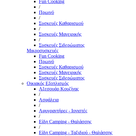
Fun Cooking
/
Πρωινό
/
Συσκευές Καθαρισμού
/
Συσκευές Μαγειρικής
/
Συσκευές Σιδερώματος
Μικροσυσκευές
Fun Cooking
Πρωινό
Συσκευές Καθαρισμού
Συσκευές Μαγειρικής
Συσκευές Σιδερώματος
Οικιακός Εξοπλισμός
Αξεσουάρ Κουζίνας
/
Ασφάλεια
/
Αφυγραντήρες - Ιονιστές
/
Είδη Camping - Θαλάσσης
/
Είδη Camping - Ταξιδιού - Θαλάσσης