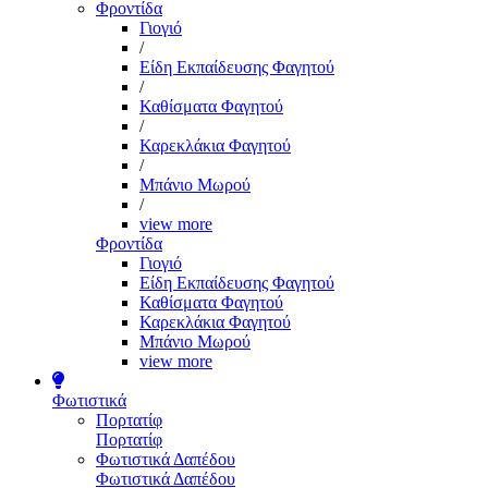
Φροντίδα
Γιογιό
/
Είδη Εκπαίδευσης Φαγητού
/
Καθίσματα Φαγητού
/
Καρεκλάκια Φαγητού
/
Μπάνιο Μωρού
/
view more
Φροντίδα
Γιογιό
Είδη Εκπαίδευσης Φαγητού
Καθίσματα Φαγητού
Καρεκλάκια Φαγητού
Μπάνιο Μωρού
view more
Φωτιστικά
Πορτατίφ
Πορτατίφ
Φωτιστικά Δαπέδου
Φωτιστικά Δαπέδου