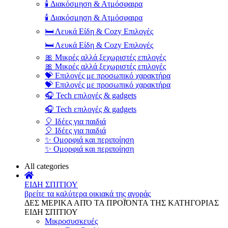
🕯️ Διακόσμηση & Ατμόσφαιρα
🕯️ Διακόσμηση & Ατμόσφαιρα
🛏️ Λευκά Είδη & Cozy Επιλογές
🛏️ Λευκά Είδη & Cozy Επιλογές
🎀 Μικρές αλλά ξεχωριστές επιλογές
🎀 Μικρές αλλά ξεχωριστές επιλογές
💝 Επιλογές με προσωπικό χαρακτήρα
💝 Επιλογές με προσωπικό χαρακτήρα
🎧 Tech επιλογές & gadgets
🎧 Tech επιλογές & gadgets
🎈 Ιδέες για παιδιά
🎈 Ιδέες για παιδιά
✨ Ομορφιά και περιποίηση
✨ Ομορφιά και περιποίηση
All categories
ΕΙΔΗ ΣΠΙΤΙΟΥ
βρείτε τα καλύτερα οικιακά της αγοράς
ΔΕΣ ΜΕΡΙΚΑ ΑΠΌ ΤΑ ΠΡΟΪΌΝΤΑ ΤΗΣ ΚΑΤΗΓΟΡΙΑΣ
ΕΙΔΗ ΣΠΙΤΙΟΥ
Μικροσυσκευές