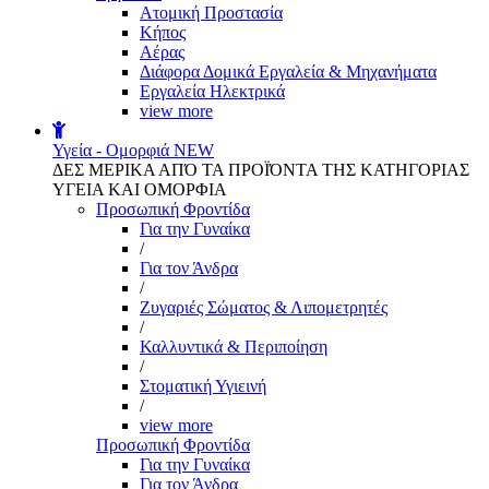
Aτομική Προστασία
Kήπος
Αέρας
Διάφορα Δομικά Εργαλεία & Μηχανήματα
Εργαλεία Ηλεκτρικά
view more
Υγεία - Ομορφιά
NEW
ΔΕΣ ΜΕΡΙΚΑ ΑΠΌ ΤΑ ΠΡΟΪΌΝΤΑ ΤΗΣ ΚΑΤΗΓΟΡΙΑΣ
ΥΓΕΙΑ ΚΑΙ ΟΜΟΡΦΙΑ
Προσωπική Φροντίδα
Για την Γυναίκα
/
Για τον Άνδρα
/
Ζυγαριές Σώματος & Λιπομετρητές
/
Καλλυντικά & Περιποίηση
/
Στοματική Υγιεινή
/
view more
Προσωπική Φροντίδα
Για την Γυναίκα
Για τον Άνδρα