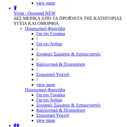
view more
Υγεία - Ομορφιά
NEW
ΔΕΣ ΜΕΡΙΚΑ ΑΠΌ ΤΑ ΠΡΟΪΌΝΤΑ ΤΗΣ ΚΑΤΗΓΟΡΙΑΣ
ΥΓΕΙΑ ΚΑΙ ΟΜΟΡΦΙΑ
Προσωπική Φροντίδα
Για την Γυναίκα
/
Για τον Άνδρα
/
Ζυγαριές Σώματος & Λιπομετρητές
/
Καλλυντικά & Περιποίηση
/
Στοματική Υγιεινή
/
view more
Προσωπική Φροντίδα
Για την Γυναίκα
Για τον Άνδρα
Ζυγαριές Σώματος & Λιπομετρητές
Καλλυντικά & Περιποίηση
Στοματική Υγιεινή
view more