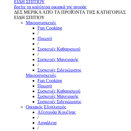
ΕΙΔΗ ΣΠΙΤΙΟΥ
βρείτε τα καλύτερα οικιακά της αγοράς
ΔΕΣ ΜΕΡΙΚΑ ΑΠΌ ΤΑ ΠΡΟΪΌΝΤΑ ΤΗΣ ΚΑΤΗΓΟΡΙΑΣ
ΕΙΔΗ ΣΠΙΤΙΟΥ
Μικροσυσκευές
Fun Cooking
/
Πρωινό
/
Συσκευές Καθαρισμού
/
Συσκευές Μαγειρικής
/
Συσκευές Σιδερώματος
Μικροσυσκευές
Fun Cooking
Πρωινό
Συσκευές Καθαρισμού
Συσκευές Μαγειρικής
Συσκευές Σιδερώματος
Οικιακός Εξοπλισμός
Αξεσουάρ Κουζίνας
/
Ασφάλεια
/