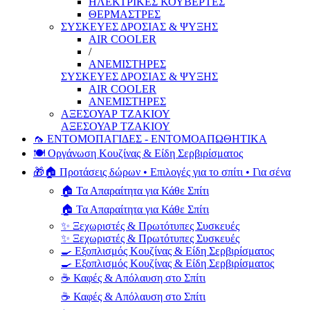
ΗΛΕΚΤΡΙΚΕΣ ΚΟΥΒΕΡΤΕΣ
ΘΕΡΜΑΣΤΡΕΣ
ΣΥΣΚΕΥΕΣ ΔΡΟΣΙΑΣ & ΨΥΞΗΣ
AIR COOLER
/
ΑΝΕΜΙΣΤΗΡΕΣ
ΣΥΣΚΕΥΕΣ ΔΡΟΣΙΑΣ & ΨΥΞΗΣ
AIR COOLER
ΑΝΕΜΙΣΤΗΡΕΣ
ΑΞΕΣΟΥΑΡ ΤΖΑΚΙΟΥ
ΑΞΕΣΟΥΑΡ ΤΖΑΚΙΟΥ
🦟 ΕΝΤΟΜΟΠΑΓΙΔΕΣ - ΕΝΤΟΜΟΑΠΩΘΗΤΙΚΑ
🍽️ Οργάνωση Κουζίνας & Είδη Σερβιρίσματος
🎁🏠 Προτάσεις δώρων • Επιλογές για το σπίτι • Για σένα
🏠 Τα Απαραίτητα για Κάθε Σπίτι
🏠 Τα Απαραίτητα για Κάθε Σπίτι
✨ Ξεχωριστές & Πρωτότυπες Συσκευές
✨ Ξεχωριστές & Πρωτότυπες Συσκευές
🍳 Εξοπλισμός Κουζίνας & Είδη Σερβιρίσματος
🍳 Εξοπλισμός Κουζίνας & Είδη Σερβιρίσματος
☕ Καφές & Απόλαυση στο Σπίτι
☕ Καφές & Απόλαυση στο Σπίτι