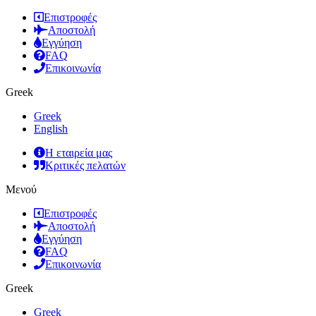
Επιστροφές
Αποστολή
Εγγύηση
FAQ
Επικοινωνία
Greek
Greek
English
Η εταιρεία μας
Κριτικές πελατών
Μενού
Επιστροφές
Αποστολή
Εγγύηση
FAQ
Επικοινωνία
Greek
Greek