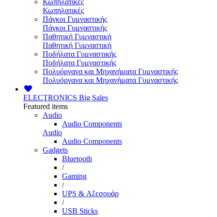
Κωπηλατικές
Κωπηλατικές
Πάγκοι Γυμναστικής
Πάγκοι Γυμναστικής
Παθητική Γυμναστική
Παθητική Γυμναστική
Ποδήλατα Γυμναστικής
Ποδήλατα Γυμναστικής
Πολυόργανα και Μηχανήματα Γυμναστικής
Πολυόργανα και Μηχανήματα Γυμναστικής
ELECTRONICS
Big Sales
Featured items
Audio
Audio Components
Audio
Audio Components
Gadgets
Bluetooth
/
Gaming
/
UPS & Αξεσουάρ
/
USB Sticks