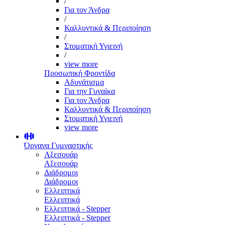
/
Για τον Άνδρα
/
Καλλυντικά & Περιποίηση
/
Στοματική Υγιεινή
/
view more
Προσωπική Φροντίδα
Αδυνάτισμα
Για την Γυναίκα
Για τον Άνδρα
Καλλυντικά & Περιποίηση
Στοματική Υγιεινή
view more
Όργανα Γυμναστικής
Αξεσουάρ
Αξεσουάρ
Διάδρομοι
Διάδρομοι
Ελλειπτικά
Ελλειπτικά
Ελλειπτικά - Stepper
Ελλειπτικά - Stepper