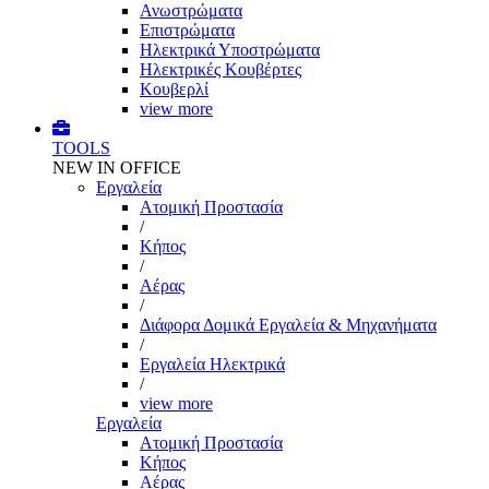
Ανωστρώματα
Επιστρώματα
Ηλεκτρικά Υποστρώματα
Ηλεκτρικές Κουβέρτες
Κουβερλί
view more
TOOLS
NEW IN OFFICE
Εργαλεία
Aτομική Προστασία
/
Kήπος
/
Αέρας
/
Διάφορα Δομικά Εργαλεία & Μηχανήματα
/
Εργαλεία Ηλεκτρικά
/
view more
Εργαλεία
Aτομική Προστασία
Kήπος
Αέρας