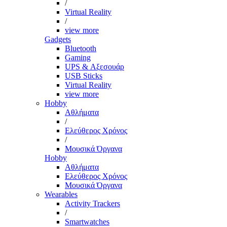
/
Virtual Reality
/
view more
Gadgets
Bluetooth
Gaming
UPS & Αξεσουάρ
USB Sticks
Virtual Reality
view more
Hobby
Αθλήματα
/
Ελεύθερος Χρόνος
/
Μουσικά Όργανα
Hobby
Αθλήματα
Ελεύθερος Χρόνος
Μουσικά Όργανα
Wearables
Activity Trackers
/
Smartwatches