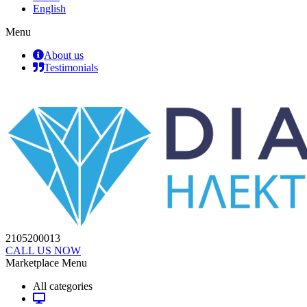
English
Menu
About us
Testimonials
2105200013
CALL US NOW
Marketplace Menu
All categories