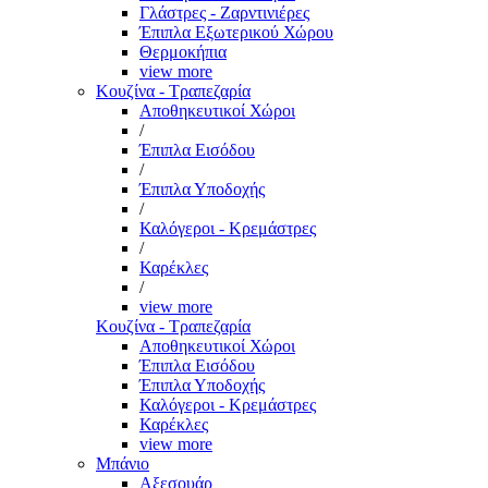
Γλάστρες - Ζαρντινιέρες
Έπιπλα Εξωτερικού Χώρου
Θερμοκήπια
view more
Κουζίνα - Τραπεζαρία
Αποθηκευτικοί Χώροι
/
Έπιπλα Εισόδου
/
Έπιπλα Υποδοχής
/
Καλόγεροι - Κρεμάστρες
/
Καρέκλες
/
view more
Κουζίνα - Τραπεζαρία
Αποθηκευτικοί Χώροι
Έπιπλα Εισόδου
Έπιπλα Υποδοχής
Καλόγεροι - Κρεμάστρες
Καρέκλες
view more
Μπάνιο
Αξεσουάρ