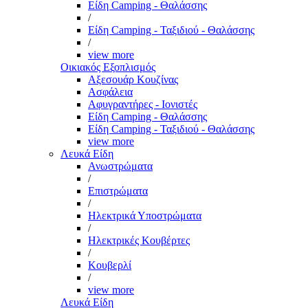
Είδη Camping - Θαλάσσης
/
Είδη Camping - Ταξιδιού - Θαλάσσης
/
view more
Οικιακός Εξοπλισμός
Αξεσουάρ Κουζίνας
Ασφάλεια
Αφυγραντήρες - Ιονιστές
Είδη Camping - Θαλάσσης
Είδη Camping - Ταξιδιού - Θαλάσσης
view more
Λευκά Είδη
Ανωστρώματα
/
Επιστρώματα
/
Ηλεκτρικά Υποστρώματα
/
Ηλεκτρικές Κουβέρτες
/
Κουβερλί
/
view more
Λευκά Είδη