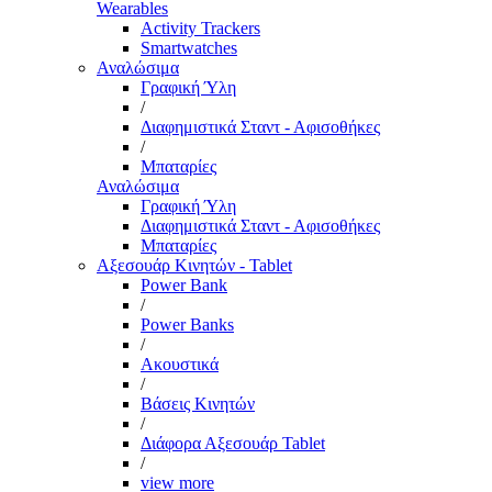
Wearables
Activity Trackers
Smartwatches
Αναλώσιμα
Γραφική Ύλη
/
Διαφημιστικά Σταντ - Αφισοθήκες
/
Μπαταρίες
Αναλώσιμα
Γραφική Ύλη
Διαφημιστικά Σταντ - Αφισοθήκες
Μπαταρίες
Αξεσουάρ Κινητών - Tablet
Power Bank
/
Power Banks
/
Ακουστικά
/
Βάσεις Κινητών
/
Διάφορα Αξεσουάρ Tablet
/
view more