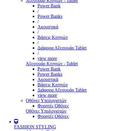
Αξεσουάρ Κινητών - Tablet
Power Bank
/
Power Banks
/
Ακουστικά
/
Βάσεις Κινητών
/
Διάφορα Αξεσουάρ Tablet
/
view more
Αξεσουάρ Κινητών - Tablet
Power Bank
Power Banks
Ακουστικά
Βάσεις Κινητών
Διάφορα Αξεσουάρ Tablet
view more
Οθόνες Υπολογιστών
Φορητές Οθόνες
Οθόνες Υπολογιστών
Φορητές Οθόνες
FASHION STYLING