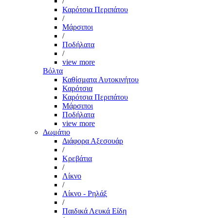
/
Καρότσια Περιπάτου
/
Μάρσιποι
/
Ποδήλατα
/
view more
Βόλτα
Καθίσματα Αυτοκινήτου
Καρότσια
Καρότσια Περιπάτου
Μάρσιποι
Ποδήλατα
view more
Δωμάτιο
Διάφορα Αξεσουάρ
/
Κρεβάτια
/
Λίκνο
/
Λίκνο - Ρηλάξ
/
Παιδικά Λευκά Είδη