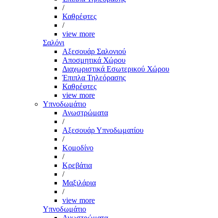
/
Καθρέφτες
/
view more
Σαλόνι
Αξεσουάρ Σαλονιού
Αποσμητικά Χώρου
Διαχωριστικά Εσωτερικού Χώρου
Έπιπλα Τηλεόρασης
Καθρέφτες
view more
Υπνοδωμάτιο
Ανωστρώματα
/
Αξεσουάρ Υπνοδωματίου
/
Κομοδίνο
/
Κρεβάτια
/
Μαξιλάρια
/
view more
Υπνοδωμάτιο
Ανωστρώματα