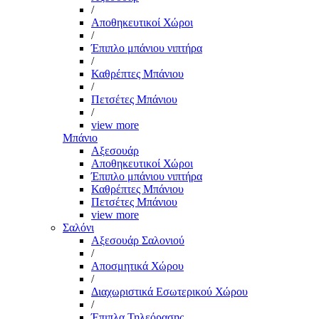
/
Αποθηκευτικοί Χώροι
/
Έπιπλο μπάνιου νιπτήρα
/
Καθρέπτες Μπάνιου
/
Πετσέτες Μπάνιου
/
view more
Μπάνιο
Αξεσουάρ
Αποθηκευτικοί Χώροι
Έπιπλο μπάνιου νιπτήρα
Καθρέπτες Μπάνιου
Πετσέτες Μπάνιου
view more
Σαλόνι
Αξεσουάρ Σαλονιού
/
Αποσμητικά Χώρου
/
Διαχωριστικά Εσωτερικού Χώρου
/
Έπιπλα Τηλεόρασης