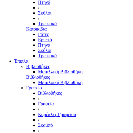
Πτηνά
/
Σκύλοι
/
Τρωκτικά
Κατοικίδια
Γάτες
Ερπετά
Πτηνά
Σκύλοι
Τρωκτικά
Έπιπλα
Βιβλιοθήκες
Μεταλλική Βιβλιοθήκη
Βιβλιοθήκες
Μεταλλική Βιβλιοθήκη
Γραφείο
Βιβλιοθήκες
/
Γραφεία
/
Καρέκλες Γραφείου
/
Σκαμπό
/