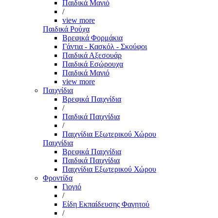
Παιδικά Μαγιό
/
view more
Παιδικά Ρούχα
Βρεφικά Φορμάκια
Γάντια - Κασκόλ - Σκούφοι
Παιδικά Αξεσουάρ
Παιδικά Εσώρουχα
Παιδικά Μαγιό
view more
Παιχνίδια
Βρεφικά Παιχνίδια
/
Παιδικά Παιχνίδια
/
Παιχνίδια Εξωτερικού Χώρου
Παιχνίδια
Βρεφικά Παιχνίδια
Παιδικά Παιχνίδια
Παιχνίδια Εξωτερικού Χώρου
Φροντίδα
Γιογιό
/
Είδη Εκπαίδευσης Φαγητού
/