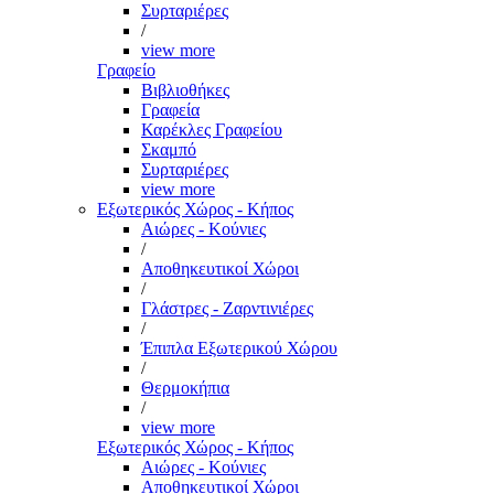
Συρταριέρες
/
view more
Γραφείο
Βιβλιοθήκες
Γραφεία
Καρέκλες Γραφείου
Σκαμπό
Συρταριέρες
view more
Εξωτερικός Χώρος - Κήπος
Αιώρες - Κούνιες
/
Αποθηκευτικοί Χώροι
/
Γλάστρες - Ζαρντινιέρες
/
Έπιπλα Εξωτερικού Χώρου
/
Θερμοκήπια
/
view more
Εξωτερικός Χώρος - Κήπος
Αιώρες - Κούνιες
Αποθηκευτικοί Χώροι