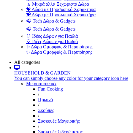
🎀 Μικρά αλλά Ξεχωριστά Δώρα
💝 Δώρα με Προσωπικό Χαρακτήρα
💝 Δώρα με Προσωπικό Χαρακτήρα
🎧 Tech Δώρα & Gadgets
🎧 Tech Δώρα & Gadgets
🎈 Ιδέες Δώρων για Παιδιά
🎈 Ιδέες Δώρων για Παιδιά
✨ Δώρα Ομορφιάς & Περιποίησης
✨ Δώρα Ομορφιάς & Περιποίησης
All categories
HOUSEHOLD & GARDEN
You can simply choose any color for your category icon here
Μικροσυσκευές
Fun Cooking
/
Πρωινό
/
Σκούπες
/
Συσκευές Μαγειρικής
/
Συσκευές Σιδερώματος