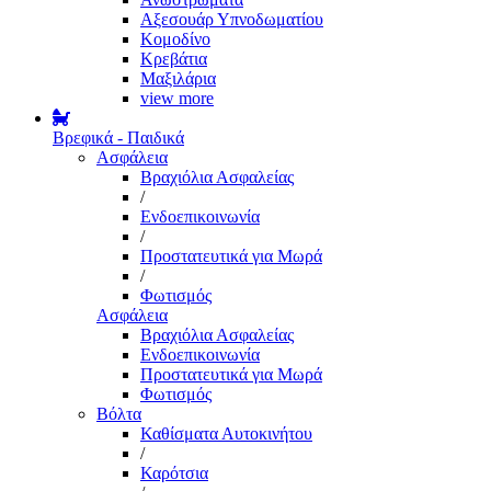
Αξεσουάρ Υπνοδωματίου
Κομοδίνο
Κρεβάτια
Μαξιλάρια
view more
Βρεφικά - Παιδικά
Ασφάλεια
Βραχιόλια Ασφαλείας
/
Ενδοεπικοινωνία
/
Προστατευτικά για Μωρά
/
Φωτισμός
Ασφάλεια
Βραχιόλια Ασφαλείας
Ενδοεπικοινωνία
Προστατευτικά για Μωρά
Φωτισμός
Βόλτα
Καθίσματα Αυτοκινήτου
/
Καρότσια