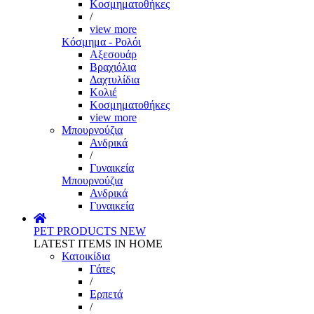
Κοσμηματοθήκες
/
view more
Κόσμημα - Ρολόι
Αξεσουάρ
Βραχιόλια
Δαχτυλίδια
Κολιέ
Κοσμηματοθήκες
view more
Μπουρνούζια
Ανδρικά
/
Γυναικεία
Μπουρνούζια
Ανδρικά
Γυναικεία
PET PRODUCTS
NEW
LATEST ITEMS IN HOME
Κατοικίδια
Γάτες
/
Ερπετά
/