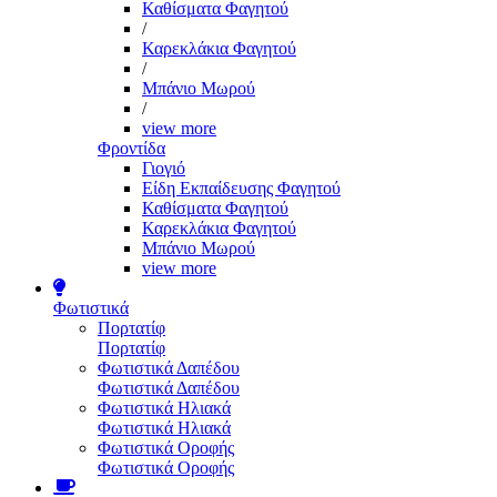
Καθίσματα Φαγητού
/
Καρεκλάκια Φαγητού
/
Μπάνιο Μωρού
/
view more
Φροντίδα
Γιογιό
Είδη Εκπαίδευσης Φαγητού
Καθίσματα Φαγητού
Καρεκλάκια Φαγητού
Μπάνιο Μωρού
view more
Φωτιστικά
Πορτατίφ
Πορτατίφ
Φωτιστικά Δαπέδου
Φωτιστικά Δαπέδου
Φωτιστικά Ηλιακά
Φωτιστικά Ηλιακά
Φωτιστικά Οροφής
Φωτιστικά Οροφής