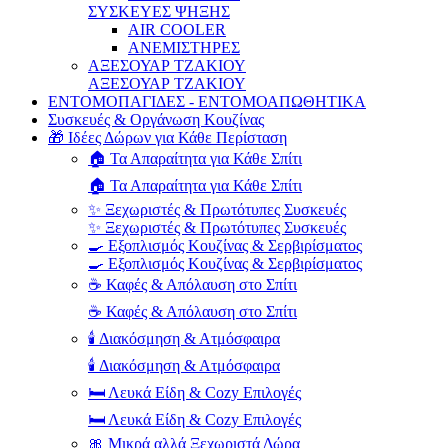
ΣΥΣΚΕΥΕΣ ΨΗΞΗΣ
AIR COOLER
ΑΝΕΜΙΣΤΗΡΕΣ
ΑΞΕΣΟΥΑΡ ΤΖΑΚΙΟΥ
ΑΞΕΣΟΥΑΡ ΤΖΑΚΙΟΥ
ΕΝΤΟΜΟΠΑΓΙΔΕΣ - ΕΝΤΟΜΟΑΠΩΘΗΤΙΚΑ
Συσκευές & Οργάνωση Κουζίνας
🎁 Ιδέες Δώρων για Κάθε Περίσταση
🏠 Τα Απαραίτητα για Κάθε Σπίτι
🏠 Τα Απαραίτητα για Κάθε Σπίτι
✨ Ξεχωριστές & Πρωτότυπες Συσκευές
✨ Ξεχωριστές & Πρωτότυπες Συσκευές
🍳 Εξοπλισμός Κουζίνας & Σερβιρίσματος
🍳 Εξοπλισμός Κουζίνας & Σερβιρίσματος
☕ Καφές & Απόλαυση στο Σπίτι
☕ Καφές & Απόλαυση στο Σπίτι
🕯️ Διακόσμηση & Ατμόσφαιρα
🕯️ Διακόσμηση & Ατμόσφαιρα
🛏️ Λευκά Είδη & Cozy Επιλογές
🛏️ Λευκά Είδη & Cozy Επιλογές
🎀 Μικρά αλλά Ξεχωριστά Δώρα