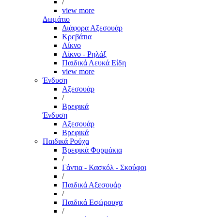
/
view more
Δωμάτιο
Διάφορα Αξεσουάρ
Κρεβάτια
Λίκνο
Λίκνο - Ρηλάξ
Παιδικά Λευκά Είδη
view more
Ένδυση
Αξεσουάρ
/
Βρεφικά
Ένδυση
Αξεσουάρ
Βρεφικά
Παιδικά Ρούχα
Βρεφικά Φορμάκια
/
Γάντια - Κασκόλ - Σκούφοι
/
Παιδικά Αξεσουάρ
/
Παιδικά Εσώρουχα
/