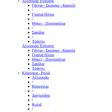
Αξεσουάρ Ένδυσης
Γάντια - Σκούφοι - Κασκόλ
/
Γυαλιά Ηλίου
/
Θήκες - Πορτοφόλια
/
Σακίδια
/
Τσάντες
Αξεσουάρ Ένδυσης
Γάντια - Σκούφοι - Κασκόλ
Γυαλιά Ηλίου
Θήκες - Πορτοφόλια
Σακίδια
Τσάντες
Κόσμημα - Ρολόι
Αξεσουάρ
/
Βραχιόλια
/
Δαχτυλίδια
/
Κολιέ
/