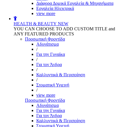
Διάφορα Δομικά Εργαλεία & Μηχανήματα
Εργαλεία Ηλεκτρικά
view more
HEALTH & BEAUTY
NEW
YOU CAN CHOOSE TO ADD CUSTOM TITLE and
ANY FEATURED PRODUCTS
Προσωπική Φροντίδα
Αδυνάτισμα
/
Για την Γυναίκα
/
Για τον Άνδρα
/
Καλλυντικά & Περιποίηση
/
Στοματική Υγιεινή
/
view more
Προσωπική Φροντίδα
Αδυνάτισμα
Για την Γυναίκα
Για τον Άνδρα
Καλλυντικά & Περιποίηση
Στοματική Υγιεινή