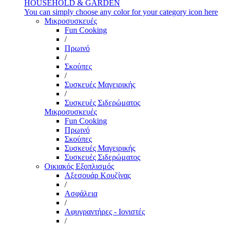
HOUSEHOLD & GARDEN
You can simply choose any color for your category icon here
Μικροσυσκευές
Fun Cooking
/
Πρωινό
/
Σκούπες
/
Συσκευές Μαγειρικής
/
Συσκευές Σιδερώματος
Μικροσυσκευές
Fun Cooking
Πρωινό
Σκούπες
Συσκευές Μαγειρικής
Συσκευές Σιδερώματος
Οικιακός Εξοπλισμός
Αξεσουάρ Κουζίνας
/
Ασφάλεια
/
Αφυγραντήρες - Ιονιστές
/