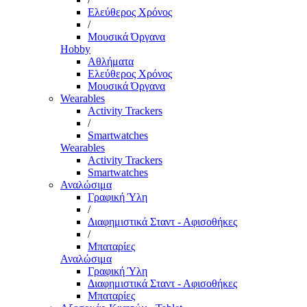
Ελεύθερος Χρόνος
/
Μουσικά Όργανα
Hobby
Αθλήματα
Ελεύθερος Χρόνος
Μουσικά Όργανα
Wearables
Activity Trackers
/
Smartwatches
Wearables
Activity Trackers
Smartwatches
Αναλώσιμα
Γραφική Ύλη
/
Διαφημιστικά Σταντ - Αφισοθήκες
/
Μπαταρίες
Αναλώσιμα
Γραφική Ύλη
Διαφημιστικά Σταντ - Αφισοθήκες
Μπαταρίες