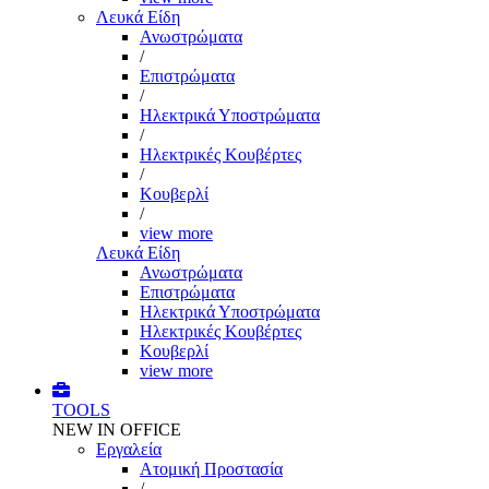
Λευκά Είδη
Ανωστρώματα
/
Επιστρώματα
/
Ηλεκτρικά Υποστρώματα
/
Ηλεκτρικές Κουβέρτες
/
Κουβερλί
/
view more
Λευκά Είδη
Ανωστρώματα
Επιστρώματα
Ηλεκτρικά Υποστρώματα
Ηλεκτρικές Κουβέρτες
Κουβερλί
view more
TOOLS
NEW IN OFFICE
Εργαλεία
Aτομική Προστασία
/