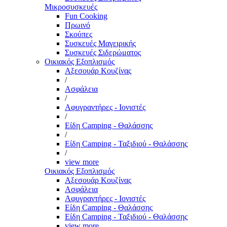
Μικροσυσκευές
Fun Cooking
Πρωινό
Σκούπες
Συσκευές Μαγειρικής
Συσκευές Σιδερώματος
Οικιακός Εξοπλισμός
Αξεσουάρ Κουζίνας
/
Ασφάλεια
/
Αφυγραντήρες - Ιονιστές
/
Είδη Camping - Θαλάσσης
/
Είδη Camping - Ταξιδιού - Θαλάσσης
/
view more
Οικιακός Εξοπλισμός
Αξεσουάρ Κουζίνας
Ασφάλεια
Αφυγραντήρες - Ιονιστές
Είδη Camping - Θαλάσσης
Είδη Camping - Ταξιδιού - Θαλάσσης
view more