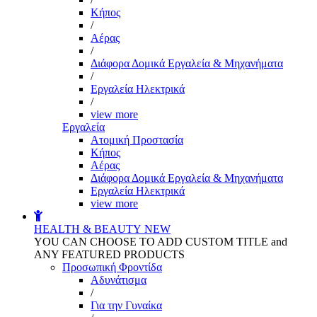
Kήπος
/
Αέρας
/
Διάφορα Δομικά Εργαλεία & Μηχανήματα
/
Εργαλεία Ηλεκτρικά
/
view more
Εργαλεία
Aτομική Προστασία
Kήπος
Αέρας
Διάφορα Δομικά Εργαλεία & Μηχανήματα
Εργαλεία Ηλεκτρικά
view more
HEALTH & BEAUTY
NEW
YOU CAN CHOOSE TO ADD CUSTOM TITLE and
ANY FEATURED PRODUCTS
Προσωπική Φροντίδα
Αδυνάτισμα
/
Για την Γυναίκα