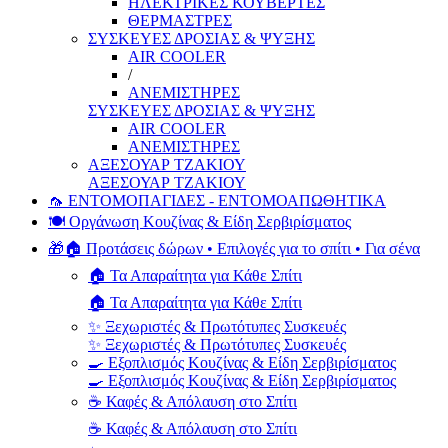
ΗΛΕΚΤΡΙΚΕΣ ΚΟΥΒΕΡΤΕΣ
ΘΕΡΜΑΣΤΡΕΣ
ΣΥΣΚΕΥΕΣ ΔΡΟΣΙΑΣ & ΨΥΞΗΣ
AIR COOLER
/
ΑΝΕΜΙΣΤΗΡΕΣ
ΣΥΣΚΕΥΕΣ ΔΡΟΣΙΑΣ & ΨΥΞΗΣ
AIR COOLER
ΑΝΕΜΙΣΤΗΡΕΣ
ΑΞΕΣΟΥΑΡ ΤΖΑΚΙΟΥ
ΑΞΕΣΟΥΑΡ ΤΖΑΚΙΟΥ
🦟 ΕΝΤΟΜΟΠΑΓΙΔΕΣ - ΕΝΤΟΜΟΑΠΩΘΗΤΙΚΑ
🍽️ Οργάνωση Κουζίνας & Είδη Σερβιρίσματος
🎁🏠 Προτάσεις δώρων • Επιλογές για το σπίτι • Για σένα
🏠 Τα Απαραίτητα για Κάθε Σπίτι
🏠 Τα Απαραίτητα για Κάθε Σπίτι
✨ Ξεχωριστές & Πρωτότυπες Συσκευές
✨ Ξεχωριστές & Πρωτότυπες Συσκευές
🍳 Εξοπλισμός Κουζίνας & Είδη Σερβιρίσματος
🍳 Εξοπλισμός Κουζίνας & Είδη Σερβιρίσματος
☕ Καφές & Απόλαυση στο Σπίτι
☕ Καφές & Απόλαυση στο Σπίτι