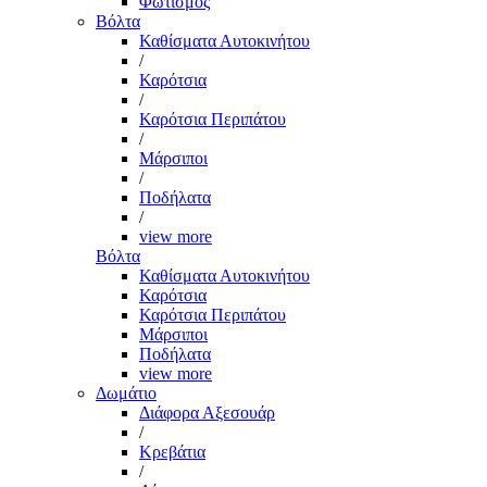
Φωτισμός
Βόλτα
Καθίσματα Αυτοκινήτου
/
Καρότσια
/
Καρότσια Περιπάτου
/
Μάρσιποι
/
Ποδήλατα
/
view more
Βόλτα
Καθίσματα Αυτοκινήτου
Καρότσια
Καρότσια Περιπάτου
Μάρσιποι
Ποδήλατα
view more
Δωμάτιο
Διάφορα Αξεσουάρ
/
Κρεβάτια
/