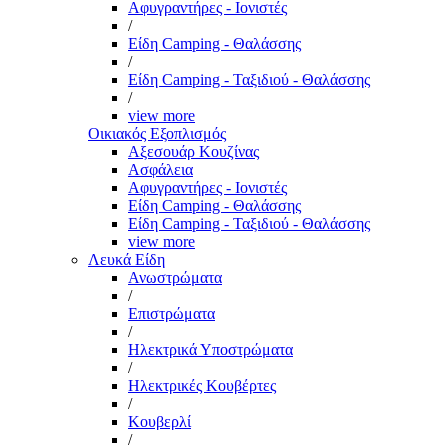
Αφυγραντήρες - Ιονιστές
/
Είδη Camping - Θαλάσσης
/
Είδη Camping - Ταξιδιού - Θαλάσσης
/
view more
Οικιακός Εξοπλισμός
Αξεσουάρ Κουζίνας
Ασφάλεια
Αφυγραντήρες - Ιονιστές
Είδη Camping - Θαλάσσης
Είδη Camping - Ταξιδιού - Θαλάσσης
view more
Λευκά Είδη
Ανωστρώματα
/
Επιστρώματα
/
Ηλεκτρικά Υποστρώματα
/
Ηλεκτρικές Κουβέρτες
/
Κουβερλί
/