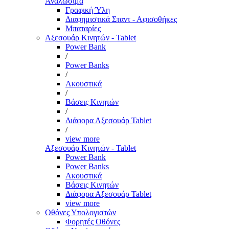
Αναλώσιμα
Γραφική Ύλη
Διαφημιστικά Σταντ - Αφισοθήκες
Μπαταρίες
Αξεσουάρ Κινητών - Tablet
Power Bank
/
Power Banks
/
Ακουστικά
/
Βάσεις Κινητών
/
Διάφορα Αξεσουάρ Tablet
/
view more
Αξεσουάρ Κινητών - Tablet
Power Bank
Power Banks
Ακουστικά
Βάσεις Κινητών
Διάφορα Αξεσουάρ Tablet
view more
Οθόνες Υπολογιστών
Φορητές Οθόνες