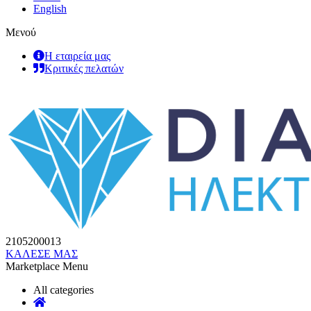
English
Μενού
Η εταιρεία μας
Κριτικές πελατών
2105200013
ΚΑΛΕΣΕ ΜΑΣ
Marketplace Menu
All categories