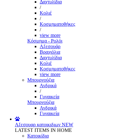
Δαχτυλίδια
/
Κολιέ
/
Κοσμηματοθήκες
/
view more
Κόσμημα - Ρολόι
Αξεσουάρ
Βραχιόλια
Δαχτυλίδια
Κολιέ
Κοσμηματοθήκες
view more
Μπουρνούζια
Ανδρικά
/
Γυναικεία
Μπουρνούζια
Ανδρικά
Γυναικεία
Αξεσουαρ κατοικιδιων
NEW
LATEST ITEMS IN HOME
Κατοικίδια