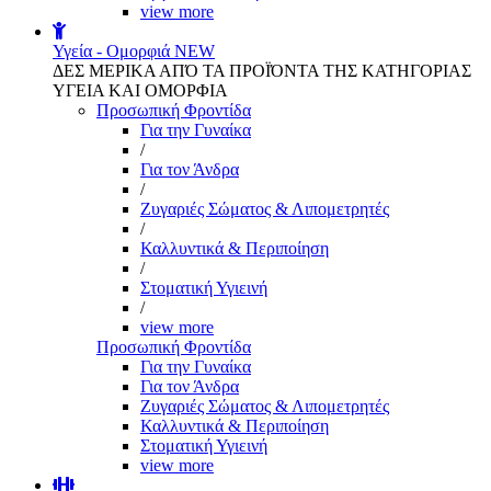
view more
Υγεία - Ομορφιά
NEW
ΔΕΣ ΜΕΡΙΚΑ ΑΠΌ ΤΑ ΠΡΟΪΌΝΤΑ ΤΗΣ ΚΑΤΗΓΟΡΙΑΣ
ΥΓΕΙΑ ΚΑΙ ΟΜΟΡΦΙΑ
Προσωπική Φροντίδα
Για την Γυναίκα
/
Για τον Άνδρα
/
Ζυγαριές Σώματος & Λιπομετρητές
/
Καλλυντικά & Περιποίηση
/
Στοματική Υγιεινή
/
view more
Προσωπική Φροντίδα
Για την Γυναίκα
Για τον Άνδρα
Ζυγαριές Σώματος & Λιπομετρητές
Καλλυντικά & Περιποίηση
Στοματική Υγιεινή
view more