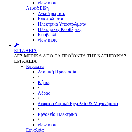
view more
Λευκά Είδη
Ανωστρώματα
Επιστρώματα
Ηλεκτρικά Υποστρώματα
Ηλεκτρικές Κουβέρτες
Κουβερλί
view more
ΕΡΓΑΛΕΙΑ
ΔΕΣ ΜΕΡΙΚΑ ΑΠΌ ΤΑ ΠΡΟΪΌΝΤΑ ΤΗΣ ΚΑΤΗΓΟΡΙΑΣ
ΕΡΓΑΛΕΙΑ
Εργαλεία
Aτομική Προστασία
/
Kήπος
/
Αέρας
/
Διάφορα Δομικά Εργαλεία & Μηχανήματα
/
Εργαλεία Ηλεκτρικά
/
view more
Εργαλεία