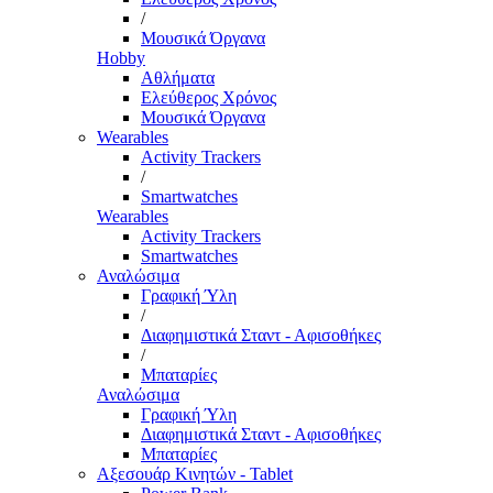
/
Μουσικά Όργανα
Hobby
Αθλήματα
Ελεύθερος Χρόνος
Μουσικά Όργανα
Wearables
Activity Trackers
/
Smartwatches
Wearables
Activity Trackers
Smartwatches
Αναλώσιμα
Γραφική Ύλη
/
Διαφημιστικά Σταντ - Αφισοθήκες
/
Μπαταρίες
Αναλώσιμα
Γραφική Ύλη
Διαφημιστικά Σταντ - Αφισοθήκες
Μπαταρίες
Αξεσουάρ Κινητών - Tablet