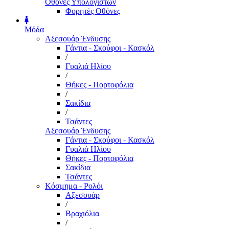
Οθόνες Υπολογιστών
Φορητές Οθόνες
Μόδα
Αξεσουάρ Ένδυσης
Γάντια - Σκούφοι - Κασκόλ
/
Γυαλιά Ηλίου
/
Θήκες - Πορτοφόλια
/
Σακίδια
/
Τσάντες
Αξεσουάρ Ένδυσης
Γάντια - Σκούφοι - Κασκόλ
Γυαλιά Ηλίου
Θήκες - Πορτοφόλια
Σακίδια
Τσάντες
Κόσμημα - Ρολόι
Αξεσουάρ
/
Βραχιόλια
/