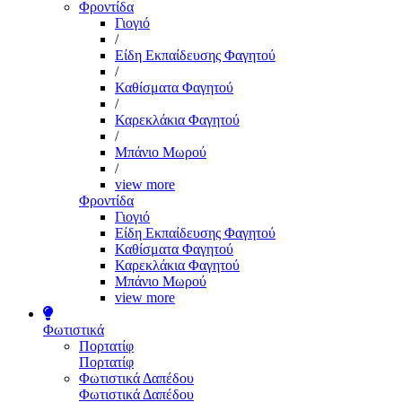
Φροντίδα
Γιογιό
/
Είδη Εκπαίδευσης Φαγητού
/
Καθίσματα Φαγητού
/
Καρεκλάκια Φαγητού
/
Μπάνιο Μωρού
/
view more
Φροντίδα
Γιογιό
Είδη Εκπαίδευσης Φαγητού
Καθίσματα Φαγητού
Καρεκλάκια Φαγητού
Μπάνιο Μωρού
view more
Φωτιστικά
Πορτατίφ
Πορτατίφ
Φωτιστικά Δαπέδου
Φωτιστικά Δαπέδου