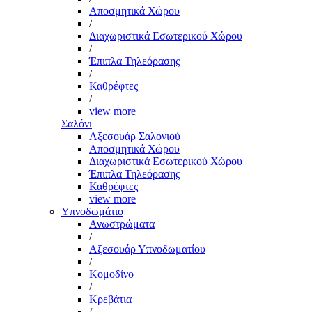
Αποσμητικά Χώρου
/
Διαχωριστικά Εσωτερικού Χώρου
/
Έπιπλα Τηλεόρασης
/
Καθρέφτες
/
view more
Σαλόνι
Αξεσουάρ Σαλονιού
Αποσμητικά Χώρου
Διαχωριστικά Εσωτερικού Χώρου
Έπιπλα Τηλεόρασης
Καθρέφτες
view more
Υπνοδωμάτιο
Ανωστρώματα
/
Αξεσουάρ Υπνοδωματίου
/
Κομοδίνο
/
Κρεβάτια
/