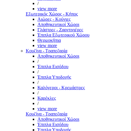
/
view more
Εξωτερικός Χώρος - Κήπος
Αιώρες - Κούνιες
Αποθηκευτικοί Χώροι
Γλάστρες - Ζαρντινιέρες
Έπιπλα Εξωτερικού Χώρου
Θερμοκήπια
view more
Κουζίνα - Τραπεζαρία
Αποθηκευτικοί Χώροι
/
Έπιπλα Εισόδου
/
Έπιπλα Υποδοχής
/
Καλόγεροι - Κρεμάστρες
/
Καρέκλες
/
view more
Κουζίνα - Τραπεζαρία
Αποθηκευτικοί Χώροι
Έπιπλα Εισόδου
Έπιπλα Υποδοχής