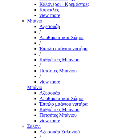
Καλόγεροι - Κρεμάστρες
Καρέκλες
view more
Μπάνιο
Αξεσουάρ
/
Αποθηκευτικοί Χώροι
/
Έπιπλο μπάνιου νιπτήρα
/
Καθρέπτες Μπάνιου
/
Πετσέτες Μπάνιου
/
view more
Μπάνιο
Αξεσουάρ
Αποθηκευτικοί Χώροι
Έπιπλο μπάνιου νιπτήρα
Καθρέπτες Μπάνιου
Πετσέτες Μπάνιου
view more
Σαλόνι
Αξεσουάρ Σαλονιού
/