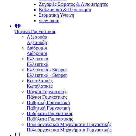
Ζυγαριές Σώματος & Λιπομετρητές
Καλλυντικά & Περιποίηση
Στοματική Υγιεινή
view more
Όργανα Γυμναστικής
Αξεσουάρ
Αξεσουάρ
Διάδρομοι
Διάδρομοι
Ελλειπτικά
Ελλειπτικά
Ελλειπτικά - Stepper
Ελλειπτικά - Stepper
Κωπηλατικές
Κωπηλατικές
Πάγκοι Γυμναστικής
Πάγκοι Γυμναστικής
Παθητική Γυμναστική
Παθητική Γυμναστική
Ποδήλατα Γυμναστικής
Ποδήλατα Γυμναστικής
Πολυόργανα και Μηχανήματα Γυμναστικής
Πολυόργανα και Μηχανήματα Γυμναστικής