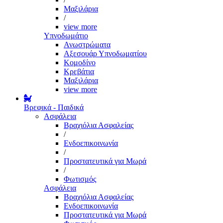
Μαξιλάρια
/
view more
Υπνοδωμάτιο
Ανωστρώματα
Αξεσουάρ Υπνοδωματίου
Κομοδίνο
Κρεβάτια
Μαξιλάρια
view more
Βρεφικά - Παιδικά
Ασφάλεια
Βραχιόλια Ασφαλείας
/
Ενδοεπικοινωνία
/
Προστατευτικά για Μωρά
/
Φωτισμός
Ασφάλεια
Βραχιόλια Ασφαλείας
Ενδοεπικοινωνία
Προστατευτικά για Μωρά