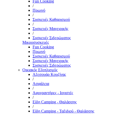
Fun Cooking
/
Πρωινό
/
Συσκευές Καθαρισμού
/
Συσκευές Μαγειρικής
/
Συσκευές Σιδερώματος
Μικροσυσκευές
Fun Cooking
Πρωινό
Συσκευές Καθαρισμού
Συσκευές Μαγειρικής
Συσκευές Σιδερώματος
Οικιακός Εξοπλισμός
Αξεσουάρ Κουζίνας
/
Ασφάλεια
/
Αφυγραντήρες - Ιονιστές
/
Είδη Camping - Θαλάσσης
/
Είδη Camping - Ταξιδιού - Θαλάσσης