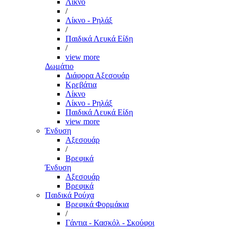
Λίκνο
/
Λίκνο - Ρηλάξ
/
Παιδικά Λευκά Είδη
/
view more
Δωμάτιο
Διάφορα Αξεσουάρ
Κρεβάτια
Λίκνο
Λίκνο - Ρηλάξ
Παιδικά Λευκά Είδη
view more
Ένδυση
Αξεσουάρ
/
Βρεφικά
Ένδυση
Αξεσουάρ
Βρεφικά
Παιδικά Ρούχα
Βρεφικά Φορμάκια
/
Γάντια - Κασκόλ - Σκούφοι