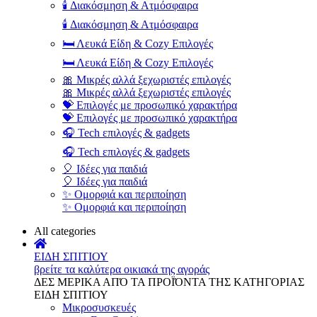
🕯️ Διακόσμηση & Ατμόσφαιρα
🕯️ Διακόσμηση & Ατμόσφαιρα
🛏️ Λευκά Είδη & Cozy Επιλογές
🛏️ Λευκά Είδη & Cozy Επιλογές
🎀 Μικρές αλλά ξεχωριστές επιλογές
🎀 Μικρές αλλά ξεχωριστές επιλογές
💝 Επιλογές με προσωπικό χαρακτήρα
💝 Επιλογές με προσωπικό χαρακτήρα
🎧 Tech επιλογές & gadgets
🎧 Tech επιλογές & gadgets
🎈 Ιδέες για παιδιά
🎈 Ιδέες για παιδιά
✨ Ομορφιά και περιποίηση
✨ Ομορφιά και περιποίηση
All categories
ΕΙΔΗ ΣΠΙΤΙΟΥ
βρείτε τα καλύτερα οικιακά της αγοράς
ΔΕΣ ΜΕΡΙΚΑ ΑΠΌ ΤΑ ΠΡΟΪΌΝΤΑ ΤΗΣ ΚΑΤΗΓΟΡΙΑΣ
ΕΙΔΗ ΣΠΙΤΙΟΥ
Μικροσυσκευές