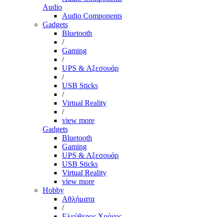
Audio
Audio Components
Gadgets
Bluetooth
/
Gaming
/
UPS & Αξεσουάρ
/
USB Sticks
/
Virtual Reality
/
view more
Gadgets
Bluetooth
Gaming
UPS & Αξεσουάρ
USB Sticks
Virtual Reality
view more
Hobby
Αθλήματα
/
Ελεύθερος Χρόνος