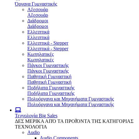
Όργανα Γυμναστικής
Αξεσουάρ
Αξεσουάρ
Διάδρομοι
Διάδρομοι
Ελλειπτικά
Ελλειπτικά
Ελλειπτικά - Stepper
Ελλειπτικά - Stepper
Κωπηλατικές
Κωπηλατικές
Πάγκοι Γυμναστικής
Πάγκοι Γυμναστικής
Παθητική Γυμναστική
Παθητική Γυμναστική
Ποδήλατα Γυμναστικής
Ποδήλατα Γυμναστικής
Πολυόργανα και Μηχανήματα Γυμναστικής
Πολυόργανα και Μηχανήματα Γυμναστικής
Τεχνολογία
Big Sales
ΔΕΣ ΜΕΡΙΚΑ ΑΠΌ ΤΑ ΠΡΟΪΌΝΤΑ ΤΗΣ ΚΑΤΗΓΟΡΙΑΣ
ΤΕΧΝΟΛΟΓΙΑ
Audio
Audio Components