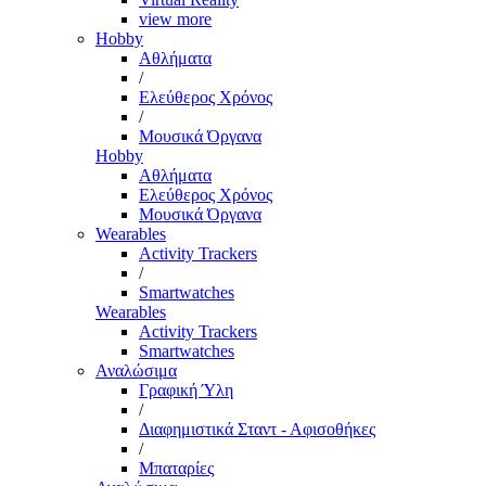
view more
Hobby
Αθλήματα
/
Ελεύθερος Χρόνος
/
Μουσικά Όργανα
Hobby
Αθλήματα
Ελεύθερος Χρόνος
Μουσικά Όργανα
Wearables
Activity Trackers
/
Smartwatches
Wearables
Activity Trackers
Smartwatches
Αναλώσιμα
Γραφική Ύλη
/
Διαφημιστικά Σταντ - Αφισοθήκες
/
Μπαταρίες