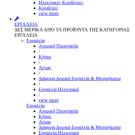
Ηλεκτρικές Κουβέρτες
Κουβερλί
view more
ΕΡΓΑΛΕΙΑ
ΔΕΣ ΜΕΡΙΚΑ ΑΠΌ ΤΑ ΠΡΟΪΌΝΤΑ ΤΗΣ ΚΑΤΗΓΟΡΙΑΣ
ΕΡΓΑΛΕΙΑ
Εργαλεία
Aτομική Προστασία
/
Kήπος
/
Αέρας
/
Διάφορα Δομικά Εργαλεία & Μηχανήματα
/
Εργαλεία Ηλεκτρικά
/
view more
Εργαλεία
Aτομική Προστασία
Kήπος
Αέρας
Διάφορα Δομικά Εργαλεία & Μηχανήματα
Εργαλεία Ηλεκτρικά