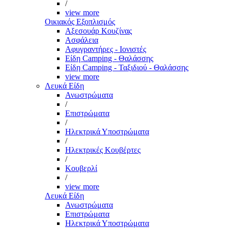
/
view more
Οικιακός Εξοπλισμός
Αξεσουάρ Κουζίνας
Ασφάλεια
Αφυγραντήρες - Ιονιστές
Είδη Camping - Θαλάσσης
Είδη Camping - Ταξιδιού - Θαλάσσης
view more
Λευκά Είδη
Ανωστρώματα
/
Επιστρώματα
/
Ηλεκτρικά Υποστρώματα
/
Ηλεκτρικές Κουβέρτες
/
Κουβερλί
/
view more
Λευκά Είδη
Ανωστρώματα
Επιστρώματα
Ηλεκτρικά Υποστρώματα