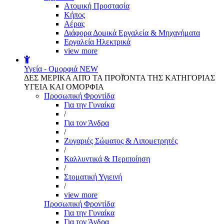
Aτομική Προστασία
Kήπος
Αέρας
Διάφορα Δομικά Εργαλεία & Μηχανήματα
Εργαλεία Ηλεκτρικά
view more
Υγεία - Ομορφιά
NEW
ΔΕΣ ΜΕΡΙΚΑ ΑΠΌ ΤΑ ΠΡΟΪΌΝΤΑ ΤΗΣ ΚΑΤΗΓΟΡΙΑΣ
ΥΓΕΙΑ ΚΑΙ ΟΜΟΡΦΙΑ
Προσωπική Φροντίδα
Για την Γυναίκα
/
Για τον Άνδρα
/
Ζυγαριές Σώματος & Λιπομετρητές
/
Καλλυντικά & Περιποίηση
/
Στοματική Υγιεινή
/
view more
Προσωπική Φροντίδα
Για την Γυναίκα
Για τον Άνδρα