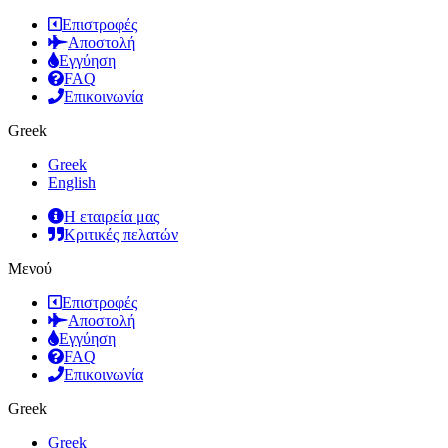
Επιστροφές
Αποστολή
Εγγύηση
FAQ
Επικοινωνία
Greek
Greek
English
Η εταιρεία μας
Κριτικές πελατών
Μενού
Επιστροφές
Αποστολή
Εγγύηση
FAQ
Επικοινωνία
Greek
Greek