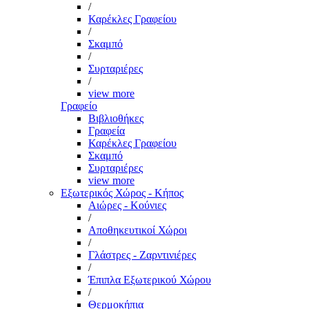
/
Καρέκλες Γραφείου
/
Σκαμπό
/
Συρταριέρες
/
view more
Γραφείο
Βιβλιοθήκες
Γραφεία
Καρέκλες Γραφείου
Σκαμπό
Συρταριέρες
view more
Εξωτερικός Χώρος - Κήπος
Αιώρες - Κούνιες
/
Αποθηκευτικοί Χώροι
/
Γλάστρες - Ζαρντινιέρες
/
Έπιπλα Εξωτερικού Χώρου
/
Θερμοκήπια