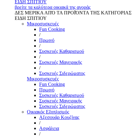
ΕΙΔΗ ΣΠΙΤΙΟΥ
βρείτε τα καλύτερα οικιακά της αγοράς
ΔΕΣ ΜΕΡΙΚΑ ΑΠΌ ΤΑ ΠΡΟΪΌΝΤΑ ΤΗΣ ΚΑΤΗΓΟΡΙΑΣ
ΕΙΔΗ ΣΠΙΤΙΟΥ
Μικροσυσκευές
Fun Cooking
/
Πρωινό
/
Συσκευές Καθαρισμού
/
Συσκευές Μαγειρικής
/
Συσκευές Σιδερώματος
Μικροσυσκευές
Fun Cooking
Πρωινό
Συσκευές Καθαρισμού
Συσκευές Μαγειρικής
Συσκευές Σιδερώματος
Οικιακός Εξοπλισμός
Αξεσουάρ Κουζίνας
/
Ασφάλεια
/