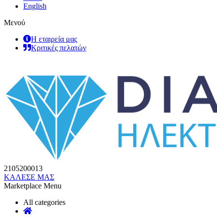
English
Μενού
Η εταιρεία μας
Κριτικές πελατών
2105200013
ΚΑΛΕΣΕ ΜΑΣ
Marketplace Menu
All categories