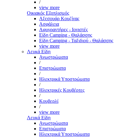
/
view more
Οικιακός Εξοπλισμός
Αξεσουάρ Κουζίνας
Ασφάλεια
Αφυγραντήρες - Ιονιστές
Είδη Camping - Θαλάσσης
Είδη Camping - Ταξιδιού - Θαλάσσης
view more
Λευκά Είδη
Ανωστρώματα
/
Επιστρώματα
/
Ηλεκτρικά Υποστρώματα
/
Ηλεκτρικές Κουβέρτες
/
Κουβερλί
/
view more
Λευκά Είδη
Ανωστρώματα
Επιστρώματα
Ηλεκτρικά Υποστρώματα