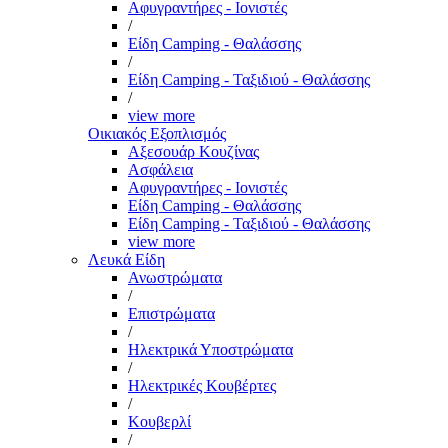
Αφυγραντήρες - Ιονιστές
/
Είδη Camping - Θαλάσσης
/
Είδη Camping - Ταξιδιού - Θαλάσσης
/
view more
Οικιακός Εξοπλισμός
Αξεσουάρ Κουζίνας
Ασφάλεια
Αφυγραντήρες - Ιονιστές
Είδη Camping - Θαλάσσης
Είδη Camping - Ταξιδιού - Θαλάσσης
view more
Λευκά Είδη
Ανωστρώματα
/
Επιστρώματα
/
Ηλεκτρικά Υποστρώματα
/
Ηλεκτρικές Κουβέρτες
/
Κουβερλί
/