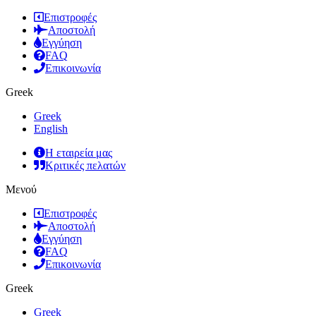
Επιστροφές
Αποστολή
Εγγύηση
FAQ
Επικοινωνία
Greek
Greek
English
Η εταιρεία μας
Κριτικές πελατών
Μενού
Επιστροφές
Αποστολή
Εγγύηση
FAQ
Επικοινωνία
Greek
Greek