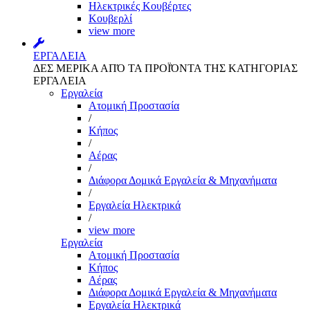
Ηλεκτρικές Κουβέρτες
Κουβερλί
view more
ΕΡΓΑΛΕΙΑ
ΔΕΣ ΜΕΡΙΚΑ ΑΠΌ ΤΑ ΠΡΟΪΌΝΤΑ ΤΗΣ ΚΑΤΗΓΟΡΙΑΣ
ΕΡΓΑΛΕΙΑ
Εργαλεία
Aτομική Προστασία
/
Kήπος
/
Αέρας
/
Διάφορα Δομικά Εργαλεία & Μηχανήματα
/
Εργαλεία Ηλεκτρικά
/
view more
Εργαλεία
Aτομική Προστασία
Kήπος
Αέρας
Διάφορα Δομικά Εργαλεία & Μηχανήματα
Εργαλεία Ηλεκτρικά