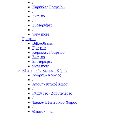
/
Καρέκλες Γραφείου
/
Σκαμπό
/
Συρταριέρες
/
view more
Γραφείο
Βιβλιοθήκες
Γραφεία
Καρέκλες Γραφείου
Σκαμπό
Συρταριέρες
view more
Εξωτερικός Χώρος - Κήπος
Αιώρες - Κούνιες
/
Αποθηκευτικοί Χώροι
/
Γλάστρες - Ζαρντινιέρες
/
Έπιπλα Εξωτερικού Χώρου
/
Θερμοκήπια