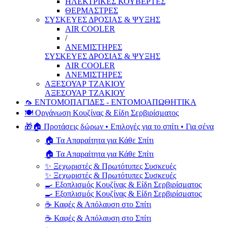
ΗΛΕΚΤΡΙΚΕΣ ΚΟΥΒΕΡΤΕΣ
ΘΕΡΜΑΣΤΡΕΣ
ΣΥΣΚΕΥΕΣ ΔΡΟΣΙΑΣ & ΨΥΞΗΣ
AIR COOLER
/
ΑΝΕΜΙΣΤΗΡΕΣ
ΣΥΣΚΕΥΕΣ ΔΡΟΣΙΑΣ & ΨΥΞΗΣ
AIR COOLER
ΑΝΕΜΙΣΤΗΡΕΣ
ΑΞΕΣΟΥΑΡ ΤΖΑΚΙΟΥ
ΑΞΕΣΟΥΑΡ ΤΖΑΚΙΟΥ
🦟 ΕΝΤΟΜΟΠΑΓΙΔΕΣ - ΕΝΤΟΜΟΑΠΩΘΗΤΙΚΑ
🍽️ Οργάνωση Κουζίνας & Είδη Σερβιρίσματος
🎁🏠 Προτάσεις δώρων • Επιλογές για το σπίτι • Για σένα
🏠 Τα Απαραίτητα για Κάθε Σπίτι
🏠 Τα Απαραίτητα για Κάθε Σπίτι
✨ Ξεχωριστές & Πρωτότυπες Συσκευές
✨ Ξεχωριστές & Πρωτότυπες Συσκευές
🍳 Εξοπλισμός Κουζίνας & Είδη Σερβιρίσματος
🍳 Εξοπλισμός Κουζίνας & Είδη Σερβιρίσματος
☕ Καφές & Απόλαυση στο Σπίτι
☕ Καφές & Απόλαυση στο Σπίτι