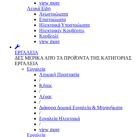
view more
Λευκά Είδη
Ανωστρώματα
Επιστρώματα
Ηλεκτρικά Υποστρώματα
Ηλεκτρικές Κουβέρτες
Κουβερλί
view more
ΕΡΓΑΛΕΙΑ
ΔΕΣ ΜΕΡΙΚΑ ΑΠΌ ΤΑ ΠΡΟΪΌΝΤΑ ΤΗΣ ΚΑΤΗΓΟΡΙΑΣ
ΕΡΓΑΛΕΙΑ
Εργαλεία
Aτομική Προστασία
/
Kήπος
/
Αέρας
/
Διάφορα Δομικά Εργαλεία & Μηχανήματα
/
Εργαλεία Ηλεκτρικά
/
view more
Εργαλεία