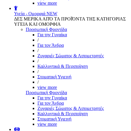
view more
Υγεία - Ομορφιά
NEW
ΔΕΣ ΜΕΡΙΚΑ ΑΠΌ ΤΑ ΠΡΟΪΌΝΤΑ ΤΗΣ ΚΑΤΗΓΟΡΙΑΣ
ΥΓΕΙΑ ΚΑΙ ΟΜΟΡΦΙΑ
Προσωπική Φροντίδα
Για την Γυναίκα
/
Για τον Άνδρα
/
Ζυγαριές Σώματος & Λιπομετρητές
/
Καλλυντικά & Περιποίηση
/
Στοματική Υγιεινή
/
view more
Προσωπική Φροντίδα
Για την Γυναίκα
Για τον Άνδρα
Ζυγαριές Σώματος & Λιπομετρητές
Καλλυντικά & Περιποίηση
Στοματική Υγιεινή
view more