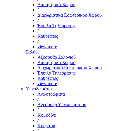
Αποσμητικά Χώρου
/
Διαχωριστικά Εσωτερικού Χώρου
/
Έπιπλα Τηλεόρασης
/
Καθρέφτες
/
view more
Σαλόνι
Αξεσουάρ Σαλονιού
Αποσμητικά Χώρου
Διαχωριστικά Εσωτερικού Χώρου
Έπιπλα Τηλεόρασης
Καθρέφτες
view more
Υπνοδωμάτιο
Ανωστρώματα
/
Αξεσουάρ Υπνοδωματίου
/
Κομοδίνο
/
Κρεβάτια
/