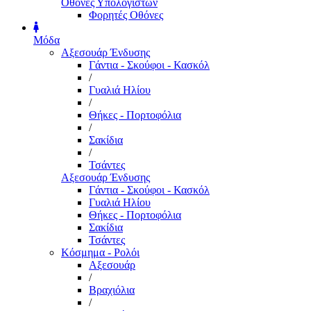
Οθόνες Υπολογιστών
Φορητές Οθόνες
Μόδα
Αξεσουάρ Ένδυσης
Γάντια - Σκούφοι - Κασκόλ
/
Γυαλιά Ηλίου
/
Θήκες - Πορτοφόλια
/
Σακίδια
/
Τσάντες
Αξεσουάρ Ένδυσης
Γάντια - Σκούφοι - Κασκόλ
Γυαλιά Ηλίου
Θήκες - Πορτοφόλια
Σακίδια
Τσάντες
Κόσμημα - Ρολόι
Αξεσουάρ
/
Βραχιόλια
/