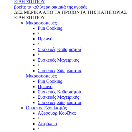
ΕΙΔΗ ΣΠΙΤΙΟΥ
βρείτε τα καλύτερα οικιακά της αγοράς
ΔΕΣ ΜΕΡΙΚΑ ΑΠΌ ΤΑ ΠΡΟΪΌΝΤΑ ΤΗΣ ΚΑΤΗΓΟΡΙΑΣ
ΕΙΔΗ ΣΠΙΤΙΟΥ
Μικροσυσκευές
Fun Cooking
/
Πρωινό
/
Συσκευές Καθαρισμού
/
Συσκευές Μαγειρικής
/
Συσκευές Σιδερώματος
Μικροσυσκευές
Fun Cooking
Πρωινό
Συσκευές Καθαρισμού
Συσκευές Μαγειρικής
Συσκευές Σιδερώματος
Οικιακός Εξοπλισμός
Αξεσουάρ Κουζίνας
/
Ασφάλεια
/