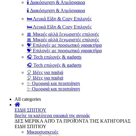
🕯️ Διακόσμηση & Ατμόσφαιρα
🕯️ Διακόσμηση & Ατμόσφαιρα
🛏️ Λευκά Είδη & Cozy Επιλογές
🛏️ Λευκά Είδη & Cozy Επιλογές
🎀 Μικρές αλλά ξεχωριστές επιλογές
🎀 Μικρές αλλά ξεχωριστές επιλογές
💝 Επιλογές με προσωπικό χαρακτήρα
💝 Επιλογές με προσωπικό χαρακτήρα
🎧 Tech επιλογές & gadgets
🎧 Tech επιλογές & gadgets
🎈 Ιδέες για παιδιά
🎈 Ιδέες για παιδιά
✨ Ομορφιά και περιποίηση
✨ Ομορφιά και περιποίηση
All categories
ΕΙΔΗ ΣΠΙΤΙΟΥ
βρείτε τα καλύτερα οικιακά της αγοράς
ΔΕΣ ΜΕΡΙΚΑ ΑΠΌ ΤΑ ΠΡΟΪΌΝΤΑ ΤΗΣ ΚΑΤΗΓΟΡΙΑΣ
ΕΙΔΗ ΣΠΙΤΙΟΥ
Μικροσυσκευές