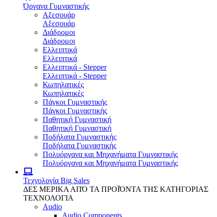
Όργανα Γυμναστικής
Αξεσουάρ
Αξεσουάρ
Διάδρομοι
Διάδρομοι
Ελλειπτικά
Ελλειπτικά
Ελλειπτικά - Stepper
Ελλειπτικά - Stepper
Κωπηλατικές
Κωπηλατικές
Πάγκοι Γυμναστικής
Πάγκοι Γυμναστικής
Παθητική Γυμναστική
Παθητική Γυμναστική
Ποδήλατα Γυμναστικής
Ποδήλατα Γυμναστικής
Πολυόργανα και Μηχανήματα Γυμναστικής
Πολυόργανα και Μηχανήματα Γυμναστικής
Τεχνολογία
Big Sales
ΔΕΣ ΜΕΡΙΚΑ ΑΠΌ ΤΑ ΠΡΟΪΌΝΤΑ ΤΗΣ ΚΑΤΗΓΟΡΙΑΣ
ΤΕΧΝΟΛΟΓΙΑ
Audio
Audio Components