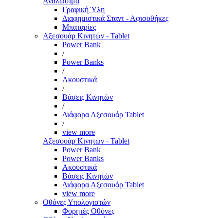
Αναλώσιμα
Γραφική Ύλη
Διαφημιστικά Σταντ - Αφισοθήκες
Μπαταρίες
Αξεσουάρ Κινητών - Tablet
Power Bank
/
Power Banks
/
Ακουστικά
/
Βάσεις Κινητών
/
Διάφορα Αξεσουάρ Tablet
/
view more
Αξεσουάρ Κινητών - Tablet
Power Bank
Power Banks
Ακουστικά
Βάσεις Κινητών
Διάφορα Αξεσουάρ Tablet
view more
Οθόνες Υπολογιστών
Φορητές Οθόνες