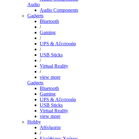
Audio
Audio Components
Gadgets
Bluetooth
/
Gaming
/
UPS & Αξεσουάρ
/
USB Sticks
/
Virtual Reality
/
view more
Gadgets
Bluetooth
Gaming
UPS & Αξεσουάρ
USB Sticks
Virtual Reality
view more
Hobby
Αθλήματα
/
Ελεύθερος Χρόνος