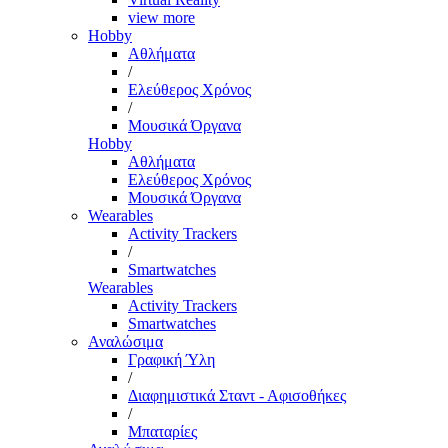
view more
Hobby
Αθλήματα
/
Ελεύθερος Χρόνος
/
Μουσικά Όργανα
Hobby
Αθλήματα
Ελεύθερος Χρόνος
Μουσικά Όργανα
Wearables
Activity Trackers
/
Smartwatches
Wearables
Activity Trackers
Smartwatches
Αναλώσιμα
Γραφική Ύλη
/
Διαφημιστικά Σταντ - Αφισοθήκες
/
Μπαταρίες