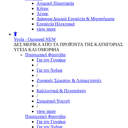
Aτομική Προστασία
Kήπος
Αέρας
Διάφορα Δομικά Εργαλεία & Μηχανήματα
Εργαλεία Ηλεκτρικά
view more
Υγεία - Ομορφιά
NEW
ΔΕΣ ΜΕΡΙΚΑ ΑΠΌ ΤΑ ΠΡΟΪΌΝΤΑ ΤΗΣ ΚΑΤΗΓΟΡΙΑΣ
ΥΓΕΙΑ ΚΑΙ ΟΜΟΡΦΙΑ
Προσωπική Φροντίδα
Για την Γυναίκα
/
Για τον Άνδρα
/
Ζυγαριές Σώματος & Λιπομετρητές
/
Καλλυντικά & Περιποίηση
/
Στοματική Υγιεινή
/
view more
Προσωπική Φροντίδα
Για την Γυναίκα
Για τον Άνδρα