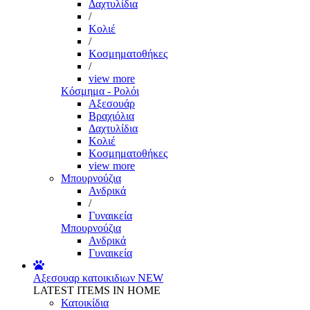
Δαχτυλίδια
/
Κολιέ
/
Κοσμηματοθήκες
/
view more
Κόσμημα - Ρολόι
Αξεσουάρ
Βραχιόλια
Δαχτυλίδια
Κολιέ
Κοσμηματοθήκες
view more
Μπουρνούζια
Ανδρικά
/
Γυναικεία
Μπουρνούζια
Ανδρικά
Γυναικεία
Αξεσουαρ κατοικιδιων
NEW
LATEST ITEMS IN HOME
Κατοικίδια