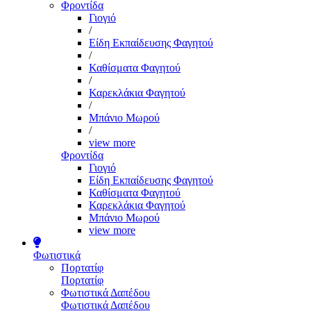
Φροντίδα
Γιογιό
/
Είδη Εκπαίδευσης Φαγητού
/
Καθίσματα Φαγητού
/
Καρεκλάκια Φαγητού
/
Μπάνιο Μωρού
/
view more
Φροντίδα
Γιογιό
Είδη Εκπαίδευσης Φαγητού
Καθίσματα Φαγητού
Καρεκλάκια Φαγητού
Μπάνιο Μωρού
view more
Φωτιστικά
Πορτατίφ
Πορτατίφ
Φωτιστικά Δαπέδου
Φωτιστικά Δαπέδου