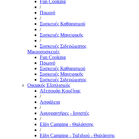
Fun Cooking
/
Πρωινό
/
Συσκευές Καθαρισμού
/
Συσκευές Μαγειρικής
/
Συσκευές Σιδερώματος
Μικροσυσκευές
Fun Cooking
Πρωινό
Συσκευές Καθαρισμού
Συσκευές Μαγειρικής
Συσκευές Σιδερώματος
Οικιακός Εξοπλισμός
Αξεσουάρ Κουζίνας
/
Ασφάλεια
/
Αφυγραντήρες - Ιονιστές
/
Είδη Camping - Θαλάσσης
/
Είδη Camping - Ταξιδιού - Θαλάσσης