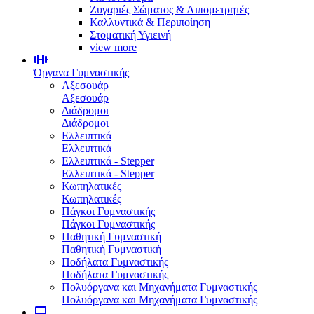
Ζυγαριές Σώματος & Λιπομετρητές
Καλλυντικά & Περιποίηση
Στοματική Υγιεινή
view more
Όργανα Γυμναστικής
Αξεσουάρ
Αξεσουάρ
Διάδρομοι
Διάδρομοι
Ελλειπτικά
Ελλειπτικά
Ελλειπτικά - Stepper
Ελλειπτικά - Stepper
Κωπηλατικές
Κωπηλατικές
Πάγκοι Γυμναστικής
Πάγκοι Γυμναστικής
Παθητική Γυμναστική
Παθητική Γυμναστική
Ποδήλατα Γυμναστικής
Ποδήλατα Γυμναστικής
Πολυόργανα και Μηχανήματα Γυμναστικής
Πολυόργανα και Μηχανήματα Γυμναστικής