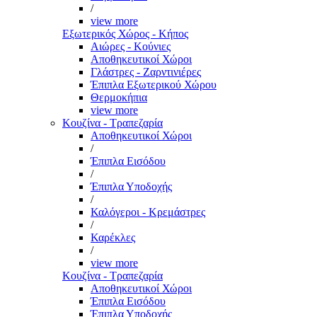
/
view more
Εξωτερικός Χώρος - Κήπος
Αιώρες - Κούνιες
Αποθηκευτικοί Χώροι
Γλάστρες - Ζαρντινιέρες
Έπιπλα Εξωτερικού Χώρου
Θερμοκήπια
view more
Κουζίνα - Τραπεζαρία
Αποθηκευτικοί Χώροι
/
Έπιπλα Εισόδου
/
Έπιπλα Υποδοχής
/
Καλόγεροι - Κρεμάστρες
/
Καρέκλες
/
view more
Κουζίνα - Τραπεζαρία
Αποθηκευτικοί Χώροι
Έπιπλα Εισόδου
Έπιπλα Υποδοχής