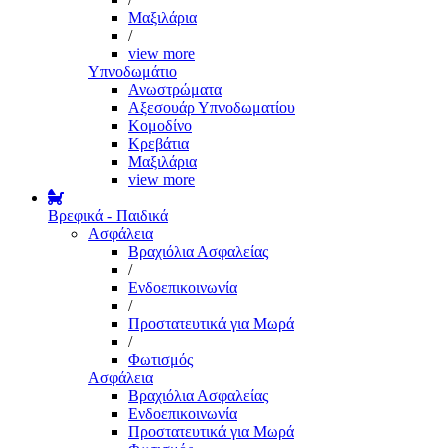
Μαξιλάρια
/
view more
Υπνοδωμάτιο
Ανωστρώματα
Αξεσουάρ Υπνοδωματίου
Κομοδίνο
Κρεβάτια
Μαξιλάρια
view more
Βρεφικά - Παιδικά
Ασφάλεια
Βραχιόλια Ασφαλείας
/
Ενδοεπικοινωνία
/
Προστατευτικά για Μωρά
/
Φωτισμός
Ασφάλεια
Βραχιόλια Ασφαλείας
Ενδοεπικοινωνία
Προστατευτικά για Μωρά