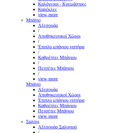
Καλόγεροι - Κρεμάστρες
Καρέκλες
view more
Μπάνιο
Αξεσουάρ
/
Αποθηκευτικοί Χώροι
/
Έπιπλο μπάνιου νιπτήρα
/
Καθρέπτες Μπάνιου
/
Πετσέτες Μπάνιου
/
view more
Μπάνιο
Αξεσουάρ
Αποθηκευτικοί Χώροι
Έπιπλο μπάνιου νιπτήρα
Καθρέπτες Μπάνιου
Πετσέτες Μπάνιου
view more
Σαλόνι
Αξεσουάρ Σαλονιού
/