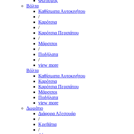
Φωτισμός
Βόλτα
Καθίσματα Αυτοκινήτου
/
Καρότσια
/
Καρότσια Περιπάτου
/
Μάρσιποι
/
Ποδήλατα
/
view more
Βόλτα
Καθίσματα Αυτοκινήτου
Καρότσια
Καρότσια Περιπάτου
Μάρσιποι
Ποδήλατα
view more
Δωμάτιο
Διάφορα Αξεσουάρ
/
Κρεβάτια
/