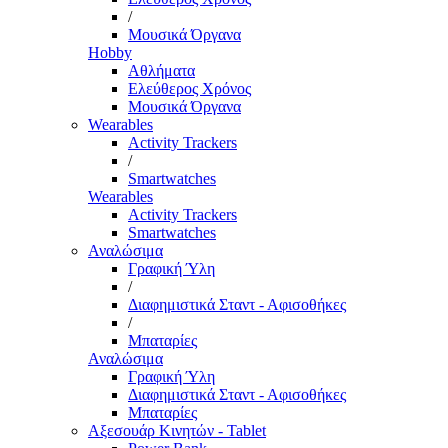
/
Μουσικά Όργανα
Hobby
Αθλήματα
Ελεύθερος Χρόνος
Μουσικά Όργανα
Wearables
Activity Trackers
/
Smartwatches
Wearables
Activity Trackers
Smartwatches
Αναλώσιμα
Γραφική Ύλη
/
Διαφημιστικά Σταντ - Αφισοθήκες
/
Μπαταρίες
Αναλώσιμα
Γραφική Ύλη
Διαφημιστικά Σταντ - Αφισοθήκες
Μπαταρίες
Αξεσουάρ Κινητών - Tablet