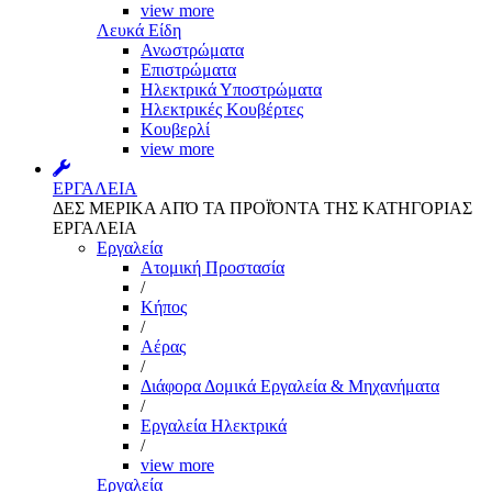
view more
Λευκά Είδη
Ανωστρώματα
Επιστρώματα
Ηλεκτρικά Υποστρώματα
Ηλεκτρικές Κουβέρτες
Κουβερλί
view more
ΕΡΓΑΛΕΙΑ
ΔΕΣ ΜΕΡΙΚΑ ΑΠΌ ΤΑ ΠΡΟΪΌΝΤΑ ΤΗΣ ΚΑΤΗΓΟΡΙΑΣ
ΕΡΓΑΛΕΙΑ
Εργαλεία
Aτομική Προστασία
/
Kήπος
/
Αέρας
/
Διάφορα Δομικά Εργαλεία & Μηχανήματα
/
Εργαλεία Ηλεκτρικά
/
view more
Εργαλεία