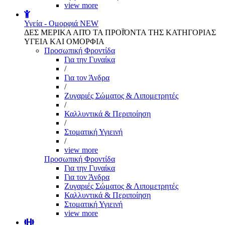
view more
Υγεία - Ομορφιά
NEW
ΔΕΣ ΜΕΡΙΚΑ ΑΠΌ ΤΑ ΠΡΟΪΌΝΤΑ ΤΗΣ ΚΑΤΗΓΟΡΙΑΣ
ΥΓΕΙΑ ΚΑΙ ΟΜΟΡΦΙΑ
Προσωπική Φροντίδα
Για την Γυναίκα
/
Για τον Άνδρα
/
Ζυγαριές Σώματος & Λιπομετρητές
/
Καλλυντικά & Περιποίηση
/
Στοματική Υγιεινή
/
view more
Προσωπική Φροντίδα
Για την Γυναίκα
Για τον Άνδρα
Ζυγαριές Σώματος & Λιπομετρητές
Καλλυντικά & Περιποίηση
Στοματική Υγιεινή
view more