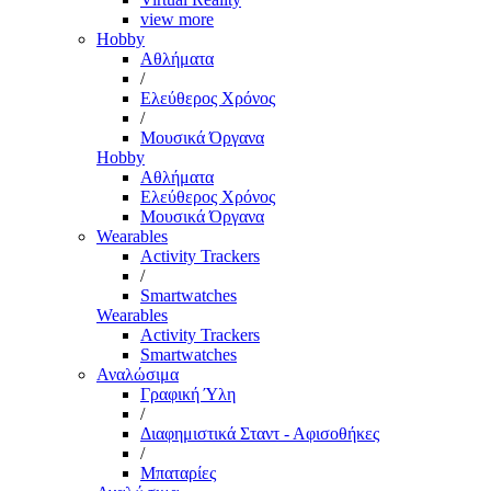
view more
Hobby
Αθλήματα
/
Ελεύθερος Χρόνος
/
Μουσικά Όργανα
Hobby
Αθλήματα
Ελεύθερος Χρόνος
Μουσικά Όργανα
Wearables
Activity Trackers
/
Smartwatches
Wearables
Activity Trackers
Smartwatches
Αναλώσιμα
Γραφική Ύλη
/
Διαφημιστικά Σταντ - Αφισοθήκες
/
Μπαταρίες