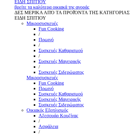
ΕΙΔΗ ΣΠΙΤΙΟΥ
βρείτε τα καλύτερα οικιακά της αγοράς
ΔΕΣ ΜΕΡΙΚΑ ΑΠΌ ΤΑ ΠΡΟΪΌΝΤΑ ΤΗΣ ΚΑΤΗΓΟΡΙΑΣ
ΕΙΔΗ ΣΠΙΤΙΟΥ
Μικροσυσκευές
Fun Cooking
/
Πρωινό
/
Συσκευές Καθαρισμού
/
Συσκευές Μαγειρικής
/
Συσκευές Σιδερώματος
Μικροσυσκευές
Fun Cooking
Πρωινό
Συσκευές Καθαρισμού
Συσκευές Μαγειρικής
Συσκευές Σιδερώματος
Οικιακός Εξοπλισμός
Αξεσουάρ Κουζίνας
/
Ασφάλεια
/