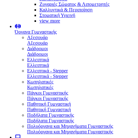
Ζυγαριές Σώματος & Λιπομετρητές
Καλλυντικά & Περιποίηση
Στοματική Υγιεινή
view more
Όργανα Γυμναστικής
Αξεσουάρ
Αξεσουάρ
Διάδρομοι
Διάδρομοι
Ελλειπτικά
Ελλειπτικά
Ελλειπτικά - Stepper
Ελλειπτικά - Stepper
Κωπηλατικές
Κωπηλατικές
Πάγκοι Γυμναστικής
Πάγκοι Γυμναστικής
Παθητική Γυμναστική
Παθητική Γυμναστική
Ποδήλατα Γυμναστικής
Ποδήλατα Γυμναστικής
Πολυόργανα και Μηχανήματα Γυμναστικής
Πολυόργανα και Μηχανήματα Γυμναστικής