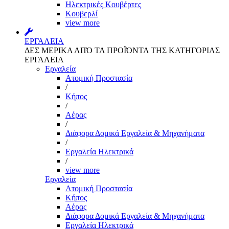
Ηλεκτρικές Κουβέρτες
Κουβερλί
view more
ΕΡΓΑΛΕΙΑ
ΔΕΣ ΜΕΡΙΚΑ ΑΠΌ ΤΑ ΠΡΟΪΌΝΤΑ ΤΗΣ ΚΑΤΗΓΟΡΙΑΣ
ΕΡΓΑΛΕΙΑ
Εργαλεία
Aτομική Προστασία
/
Kήπος
/
Αέρας
/
Διάφορα Δομικά Εργαλεία & Μηχανήματα
/
Εργαλεία Ηλεκτρικά
/
view more
Εργαλεία
Aτομική Προστασία
Kήπος
Αέρας
Διάφορα Δομικά Εργαλεία & Μηχανήματα
Εργαλεία Ηλεκτρικά