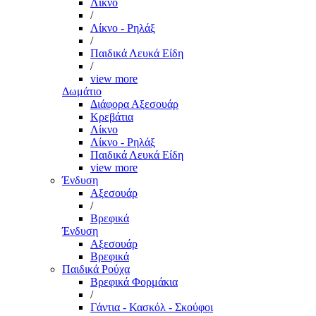
Λίκνο
/
Λίκνο - Ρηλάξ
/
Παιδικά Λευκά Είδη
/
view more
Δωμάτιο
Διάφορα Αξεσουάρ
Κρεβάτια
Λίκνο
Λίκνο - Ρηλάξ
Παιδικά Λευκά Είδη
view more
Ένδυση
Αξεσουάρ
/
Βρεφικά
Ένδυση
Αξεσουάρ
Βρεφικά
Παιδικά Ρούχα
Βρεφικά Φορμάκια
/
Γάντια - Κασκόλ - Σκούφοι