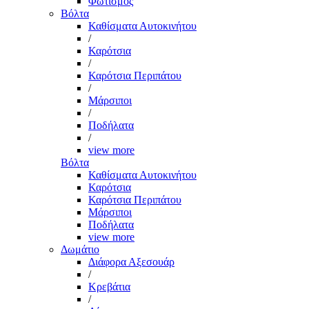
Φωτισμός
Βόλτα
Καθίσματα Αυτοκινήτου
/
Καρότσια
/
Καρότσια Περιπάτου
/
Μάρσιποι
/
Ποδήλατα
/
view more
Βόλτα
Καθίσματα Αυτοκινήτου
Καρότσια
Καρότσια Περιπάτου
Μάρσιποι
Ποδήλατα
view more
Δωμάτιο
Διάφορα Αξεσουάρ
/
Κρεβάτια
/