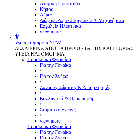
Aτομική Προστασία
Kήπος
Αέρας
Διάφορα Δομικά Εργαλεία & Μηχανήματα
Εργαλεία Ηλεκτρικά
view more
Υγεία - Ομορφιά
NEW
ΔΕΣ ΜΕΡΙΚΑ ΑΠΌ ΤΑ ΠΡΟΪΌΝΤΑ ΤΗΣ ΚΑΤΗΓΟΡΙΑΣ
ΥΓΕΙΑ ΚΑΙ ΟΜΟΡΦΙΑ
Προσωπική Φροντίδα
Για την Γυναίκα
/
Για τον Άνδρα
/
Ζυγαριές Σώματος & Λιπομετρητές
/
Καλλυντικά & Περιποίηση
/
Στοματική Υγιεινή
/
view more
Προσωπική Φροντίδα
Για την Γυναίκα
Για τον Άνδρα