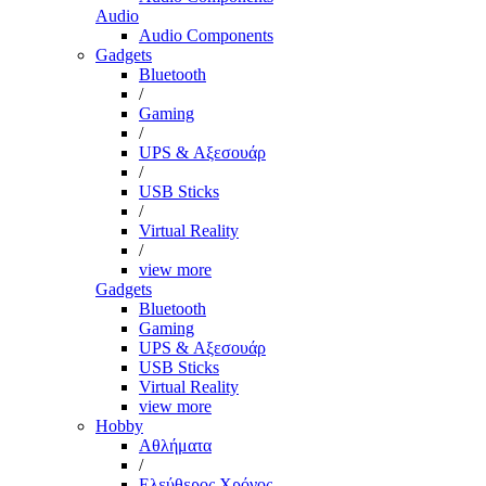
Audio
Audio Components
Gadgets
Bluetooth
/
Gaming
/
UPS & Αξεσουάρ
/
USB Sticks
/
Virtual Reality
/
view more
Gadgets
Bluetooth
Gaming
UPS & Αξεσουάρ
USB Sticks
Virtual Reality
view more
Hobby
Αθλήματα
/
Ελεύθερος Χρόνος