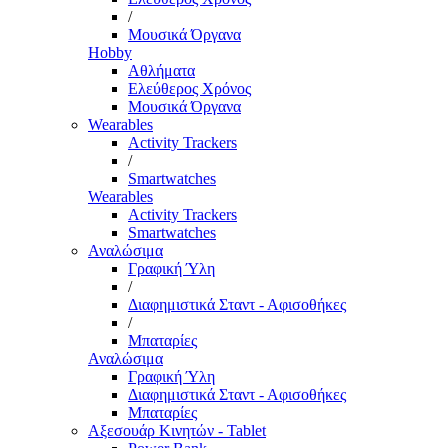
/
Μουσικά Όργανα
Hobby
Αθλήματα
Ελεύθερος Χρόνος
Μουσικά Όργανα
Wearables
Activity Trackers
/
Smartwatches
Wearables
Activity Trackers
Smartwatches
Αναλώσιμα
Γραφική Ύλη
/
Διαφημιστικά Σταντ - Αφισοθήκες
/
Μπαταρίες
Αναλώσιμα
Γραφική Ύλη
Διαφημιστικά Σταντ - Αφισοθήκες
Μπαταρίες
Αξεσουάρ Κινητών - Tablet