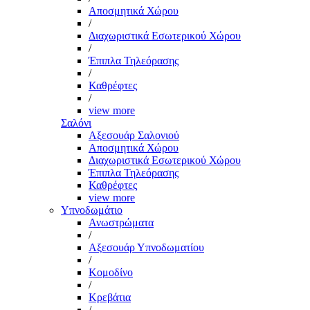
Αποσμητικά Χώρου
/
Διαχωριστικά Εσωτερικού Χώρου
/
Έπιπλα Τηλεόρασης
/
Καθρέφτες
/
view more
Σαλόνι
Αξεσουάρ Σαλονιού
Αποσμητικά Χώρου
Διαχωριστικά Εσωτερικού Χώρου
Έπιπλα Τηλεόρασης
Καθρέφτες
view more
Υπνοδωμάτιο
Ανωστρώματα
/
Αξεσουάρ Υπνοδωματίου
/
Κομοδίνο
/
Κρεβάτια
/