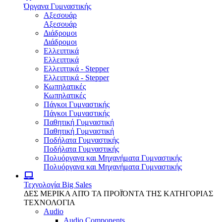
Όργανα Γυμναστικής
Αξεσουάρ
Αξεσουάρ
Διάδρομοι
Διάδρομοι
Ελλειπτικά
Ελλειπτικά
Ελλειπτικά - Stepper
Ελλειπτικά - Stepper
Κωπηλατικές
Κωπηλατικές
Πάγκοι Γυμναστικής
Πάγκοι Γυμναστικής
Παθητική Γυμναστική
Παθητική Γυμναστική
Ποδήλατα Γυμναστικής
Ποδήλατα Γυμναστικής
Πολυόργανα και Μηχανήματα Γυμναστικής
Πολυόργανα και Μηχανήματα Γυμναστικής
Τεχνολογία
Big Sales
ΔΕΣ ΜΕΡΙΚΑ ΑΠΌ ΤΑ ΠΡΟΪΌΝΤΑ ΤΗΣ ΚΑΤΗΓΟΡΙΑΣ
ΤΕΧΝΟΛΟΓΙΑ
Audio
Audio Components