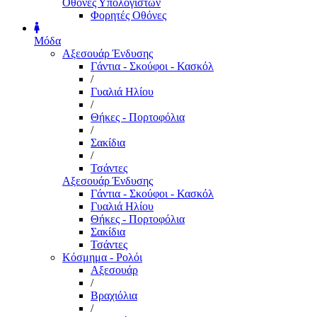
Οθόνες Υπολογιστών
Φορητές Οθόνες
Μόδα
Αξεσουάρ Ένδυσης
Γάντια - Σκούφοι - Κασκόλ
/
Γυαλιά Ηλίου
/
Θήκες - Πορτοφόλια
/
Σακίδια
/
Τσάντες
Αξεσουάρ Ένδυσης
Γάντια - Σκούφοι - Κασκόλ
Γυαλιά Ηλίου
Θήκες - Πορτοφόλια
Σακίδια
Τσάντες
Κόσμημα - Ρολόι
Αξεσουάρ
/
Βραχιόλια
/