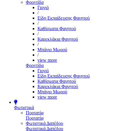
Φροντίδα
Γιογιό
/
Είδη Εκπαίδευσης Φαγητού
/
Καθίσματα Φαγητού
/
Καρεκλάκια Φαγητού
/
Μπάνιο Μωρού
/
view more
Φροντίδα
Γιογιό
Είδη Εκπαίδευσης Φαγητού
Καθίσματα Φαγητού
Καρεκλάκια Φαγητού
Μπάνιο Μωρού
view more
Φωτιστικά
Πορτατίφ
Πορτατίφ
Φωτιστικά Δαπέδου
Φωτιστικά Δαπέδου