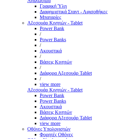
Αναλώσιμα
Γραφική Ύλη
Διαφημιστικά Σταντ - Αφισοθήκες
Μπαταρίες
Αξεσουάρ Κινητών - Tablet
Power Bank
/
Power Banks
/
Ακουστικά
/
Βάσεις Κινητών
/
Διάφορα Αξεσουάρ Tablet
/
view more
Αξεσουάρ Κινητών - Tablet
Power Bank
Power Banks
Ακουστικά
Βάσεις Κινητών
Διάφορα Αξεσουάρ Tablet
view more
Οθόνες Υπολογιστών
Φορητές Οθόνες