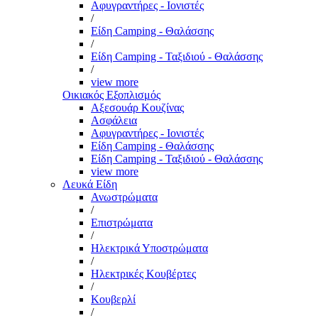
Αφυγραντήρες - Ιονιστές
/
Είδη Camping - Θαλάσσης
/
Είδη Camping - Ταξιδιού - Θαλάσσης
/
view more
Οικιακός Εξοπλισμός
Αξεσουάρ Κουζίνας
Ασφάλεια
Αφυγραντήρες - Ιονιστές
Είδη Camping - Θαλάσσης
Είδη Camping - Ταξιδιού - Θαλάσσης
view more
Λευκά Είδη
Ανωστρώματα
/
Επιστρώματα
/
Ηλεκτρικά Υποστρώματα
/
Ηλεκτρικές Κουβέρτες
/
Κουβερλί
/