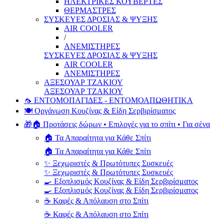
ΗΛΕΚΤΡΙΚΕΣ ΚΟΥΒΕΡΤΕΣ
ΘΕΡΜΑΣΤΡΕΣ
ΣΥΣΚΕΥΕΣ ΔΡΟΣΙΑΣ & ΨΥΞΗΣ
AIR COOLER
/
ΑΝΕΜΙΣΤΗΡΕΣ
ΣΥΣΚΕΥΕΣ ΔΡΟΣΙΑΣ & ΨΥΞΗΣ
AIR COOLER
ΑΝΕΜΙΣΤΗΡΕΣ
ΑΞΕΣΟΥΑΡ ΤΖΑΚΙΟΥ
ΑΞΕΣΟΥΑΡ ΤΖΑΚΙΟΥ
🦟 ΕΝΤΟΜΟΠΑΓΙΔΕΣ - ΕΝΤΟΜΟΑΠΩΘΗΤΙΚΑ
🍽️ Οργάνωση Κουζίνας & Είδη Σερβιρίσματος
🎁🏠 Προτάσεις δώρων • Επιλογές για το σπίτι • Για σένα
🏠 Τα Απαραίτητα για Κάθε Σπίτι
🏠 Τα Απαραίτητα για Κάθε Σπίτι
✨ Ξεχωριστές & Πρωτότυπες Συσκευές
✨ Ξεχωριστές & Πρωτότυπες Συσκευές
🍳 Εξοπλισμός Κουζίνας & Είδη Σερβιρίσματος
🍳 Εξοπλισμός Κουζίνας & Είδη Σερβιρίσματος
☕ Καφές & Απόλαυση στο Σπίτι
☕ Καφές & Απόλαυση στο Σπίτι