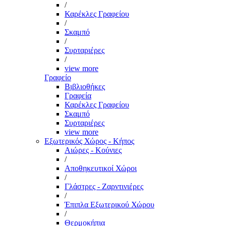
/
Καρέκλες Γραφείου
/
Σκαμπό
/
Συρταριέρες
/
view more
Γραφείο
Βιβλιοθήκες
Γραφεία
Καρέκλες Γραφείου
Σκαμπό
Συρταριέρες
view more
Εξωτερικός Χώρος - Κήπος
Αιώρες - Κούνιες
/
Αποθηκευτικοί Χώροι
/
Γλάστρες - Ζαρντινιέρες
/
Έπιπλα Εξωτερικού Χώρου
/
Θερμοκήπια