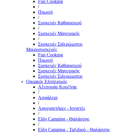
Fun Cooking
/
Πρωινό
/
Συσκευές Καθαρισμού
/
Συσκευές Μαγειρικής
/
Συσκευές Σιδερώματος
Μικροσυσκευές
Fun Cooking
Πρωινό
Συσκευές Καθαρισμού
Συσκευές Μαγειρικής
Συσκευές Σιδερώματος
Οικιακός Εξοπλισμός
Αξεσουάρ Κουζίνας
/
Ασφάλεια
/
Αφυγραντήρες - Ιονιστές
/
Είδη Camping - Θαλάσσης
/
Είδη Camping - Ταξιδιού - Θαλάσσης