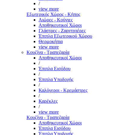
/
view more
Εξωτερικός Χώρος - Κήπος
Αιώρες - Κούνιες
Αποθηκευτικοί Χώροι
Γλάστρες - Ζαρντινιέρες
Έπιπλα Εξωτερικού Χώρου
Θερμοκήπια
view more
Κουζίνα - Τραπεζαρία
Αποθηκευτικοί Χώροι
/
Έπιπλα Εισόδου
/
Έπιπλα Υποδοχής
/
Καλόγεροι - Κρεμάστρες
/
Καρέκλες
/
view more
Κουζίνα - Τραπεζαρία
Αποθηκευτικοί Χώροι
Έπιπλα Εισόδου
Έπιπλα Υποδοχής