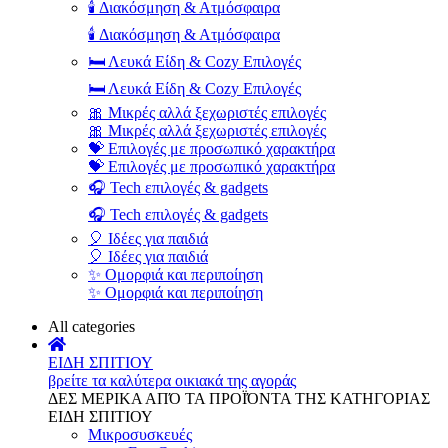
🕯️ Διακόσμηση & Ατμόσφαιρα
🕯️ Διακόσμηση & Ατμόσφαιρα
🛏️ Λευκά Είδη & Cozy Επιλογές
🛏️ Λευκά Είδη & Cozy Επιλογές
🎀 Μικρές αλλά ξεχωριστές επιλογές
🎀 Μικρές αλλά ξεχωριστές επιλογές
💝 Επιλογές με προσωπικό χαρακτήρα
💝 Επιλογές με προσωπικό χαρακτήρα
🎧 Tech επιλογές & gadgets
🎧 Tech επιλογές & gadgets
🎈 Ιδέες για παιδιά
🎈 Ιδέες για παιδιά
✨ Ομορφιά και περιποίηση
✨ Ομορφιά και περιποίηση
All categories
ΕΙΔΗ ΣΠΙΤΙΟΥ
βρείτε τα καλύτερα οικιακά της αγοράς
ΔΕΣ ΜΕΡΙΚΑ ΑΠΌ ΤΑ ΠΡΟΪΌΝΤΑ ΤΗΣ ΚΑΤΗΓΟΡΙΑΣ
ΕΙΔΗ ΣΠΙΤΙΟΥ
Μικροσυσκευές