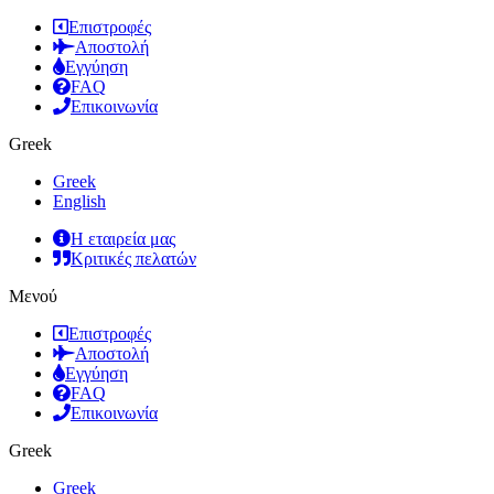
Επιστροφές
Αποστολή
Εγγύηση
FAQ
Επικοινωνία
Greek
Greek
English
Η εταιρεία μας
Κριτικές πελατών
Μενού
Επιστροφές
Αποστολή
Εγγύηση
FAQ
Επικοινωνία
Greek
Greek