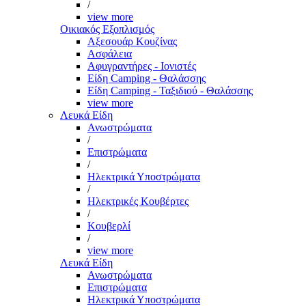
/
view more
Οικιακός Εξοπλισμός
Αξεσουάρ Κουζίνας
Ασφάλεια
Αφυγραντήρες - Ιονιστές
Είδη Camping - Θαλάσσης
Είδη Camping - Ταξιδιού - Θαλάσσης
view more
Λευκά Είδη
Ανωστρώματα
/
Επιστρώματα
/
Ηλεκτρικά Υποστρώματα
/
Ηλεκτρικές Κουβέρτες
/
Κουβερλί
/
view more
Λευκά Είδη
Ανωστρώματα
Επιστρώματα
Ηλεκτρικά Υποστρώματα