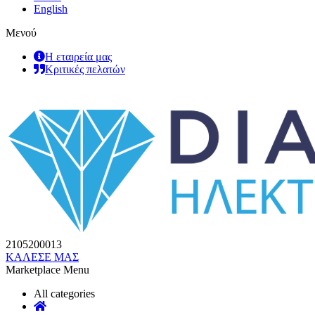
English
Μενού
Η εταιρεία μας
Κριτικές πελατών
2105200013
ΚΑΛΕΣΕ ΜΑΣ
Marketplace Menu
All categories