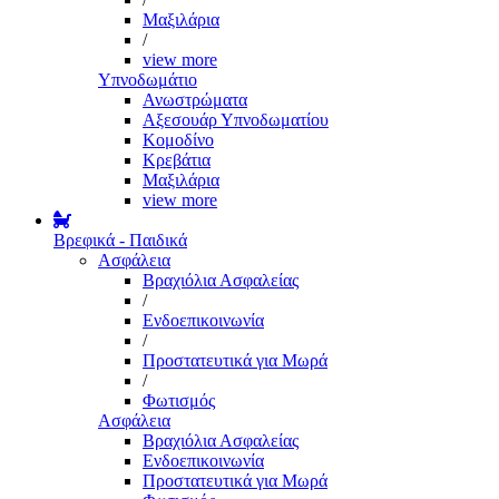
Μαξιλάρια
/
view more
Υπνοδωμάτιο
Ανωστρώματα
Αξεσουάρ Υπνοδωματίου
Κομοδίνο
Κρεβάτια
Μαξιλάρια
view more
Βρεφικά - Παιδικά
Ασφάλεια
Βραχιόλια Ασφαλείας
/
Ενδοεπικοινωνία
/
Προστατευτικά για Μωρά
/
Φωτισμός
Ασφάλεια
Βραχιόλια Ασφαλείας
Ενδοεπικοινωνία
Προστατευτικά για Μωρά