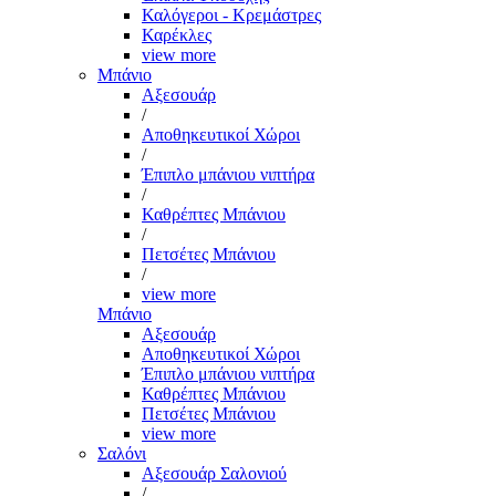
Καλόγεροι - Κρεμάστρες
Καρέκλες
view more
Μπάνιο
Αξεσουάρ
/
Αποθηκευτικοί Χώροι
/
Έπιπλο μπάνιου νιπτήρα
/
Καθρέπτες Μπάνιου
/
Πετσέτες Μπάνιου
/
view more
Μπάνιο
Αξεσουάρ
Αποθηκευτικοί Χώροι
Έπιπλο μπάνιου νιπτήρα
Καθρέπτες Μπάνιου
Πετσέτες Μπάνιου
view more
Σαλόνι
Αξεσουάρ Σαλονιού
/