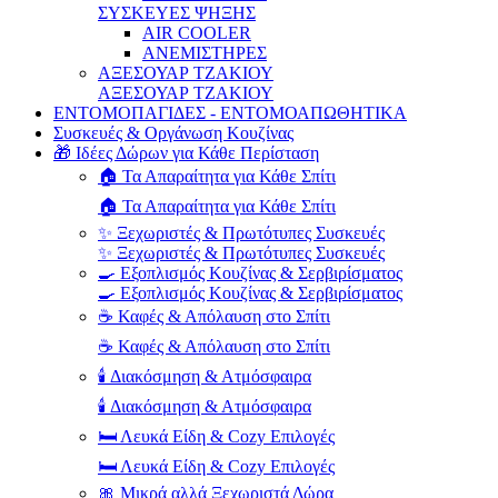
ΣΥΣΚΕΥΕΣ ΨΗΞΗΣ
AIR COOLER
ΑΝΕΜΙΣΤΗΡΕΣ
ΑΞΕΣΟΥΑΡ ΤΖΑΚΙΟΥ
ΑΞΕΣΟΥΑΡ ΤΖΑΚΙΟΥ
ΕΝΤΟΜΟΠΑΓΙΔΕΣ - ΕΝΤΟΜΟΑΠΩΘΗΤΙΚΑ
Συσκευές & Οργάνωση Κουζίνας
🎁 Ιδέες Δώρων για Κάθε Περίσταση
🏠 Τα Απαραίτητα για Κάθε Σπίτι
🏠 Τα Απαραίτητα για Κάθε Σπίτι
✨ Ξεχωριστές & Πρωτότυπες Συσκευές
✨ Ξεχωριστές & Πρωτότυπες Συσκευές
🍳 Εξοπλισμός Κουζίνας & Σερβιρίσματος
🍳 Εξοπλισμός Κουζίνας & Σερβιρίσματος
☕ Καφές & Απόλαυση στο Σπίτι
☕ Καφές & Απόλαυση στο Σπίτι
🕯️ Διακόσμηση & Ατμόσφαιρα
🕯️ Διακόσμηση & Ατμόσφαιρα
🛏️ Λευκά Είδη & Cozy Επιλογές
🛏️ Λευκά Είδη & Cozy Επιλογές
🎀 Μικρά αλλά Ξεχωριστά Δώρα