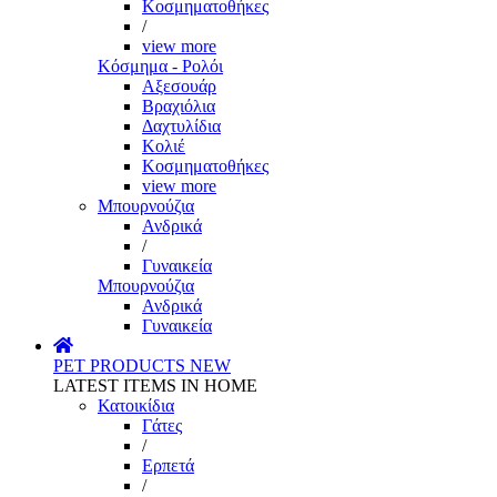
Κοσμηματοθήκες
/
view more
Κόσμημα - Ρολόι
Αξεσουάρ
Βραχιόλια
Δαχτυλίδια
Κολιέ
Κοσμηματοθήκες
view more
Μπουρνούζια
Ανδρικά
/
Γυναικεία
Μπουρνούζια
Ανδρικά
Γυναικεία
PET PRODUCTS
NEW
LATEST ITEMS IN HOME
Κατοικίδια
Γάτες
/
Ερπετά
/