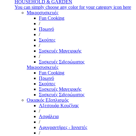
HOUSEHOLD & GARDEN
You can simply choose any color for your category icon here
Μικροσυσκευές
Fun Cooking
/
Πρωινό
/
Σκούπες
/
Συσκευές Μαγειρικής
/
Συσκευές Σιδερώματος
Μικροσυσκευές
Fun Cooking
Πρωινό
Σκούπες
Συσκευές Μαγειρικής
Συσκευές Σιδερώματος
Οικιακός Εξοπλισμός
Αξεσουάρ Κουζίνας
/
Ασφάλεια
/
Αφυγραντήρες - Ιονιστές
/