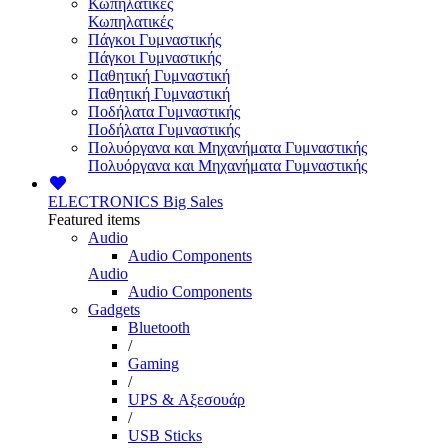
Κωπηλατικές
Κωπηλατικές
Πάγκοι Γυμναστικής
Πάγκοι Γυμναστικής
Παθητική Γυμναστική
Παθητική Γυμναστική
Ποδήλατα Γυμναστικής
Ποδήλατα Γυμναστικής
Πολυόργανα και Μηχανήματα Γυμναστικής
Πολυόργανα και Μηχανήματα Γυμναστικής
ELECTRONICS
Big Sales
Featured items
Audio
Audio Components
Audio
Audio Components
Gadgets
Bluetooth
/
Gaming
/
UPS & Αξεσουάρ
/
USB Sticks