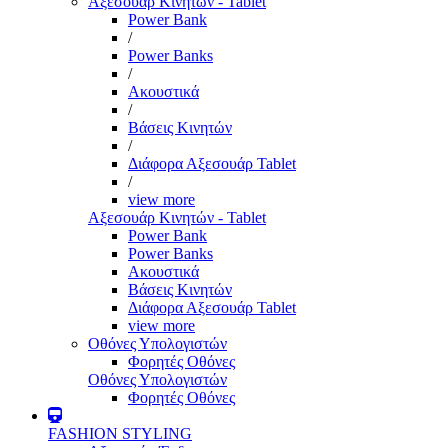
Αξεσουάρ Κινητών - Tablet
Power Bank
/
Power Banks
/
Ακουστικά
/
Βάσεις Κινητών
/
Διάφορα Αξεσουάρ Tablet
/
view more
Αξεσουάρ Κινητών - Tablet
Power Bank
Power Banks
Ακουστικά
Βάσεις Κινητών
Διάφορα Αξεσουάρ Tablet
view more
Οθόνες Υπολογιστών
Φορητές Οθόνες
Οθόνες Υπολογιστών
Φορητές Οθόνες
FASHION STYLING