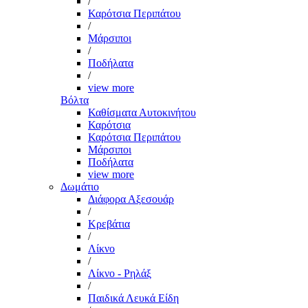
/
Καρότσια Περιπάτου
/
Μάρσιποι
/
Ποδήλατα
/
view more
Βόλτα
Καθίσματα Αυτοκινήτου
Καρότσια
Καρότσια Περιπάτου
Μάρσιποι
Ποδήλατα
view more
Δωμάτιο
Διάφορα Αξεσουάρ
/
Κρεβάτια
/
Λίκνο
/
Λίκνο - Ρηλάξ
/
Παιδικά Λευκά Είδη