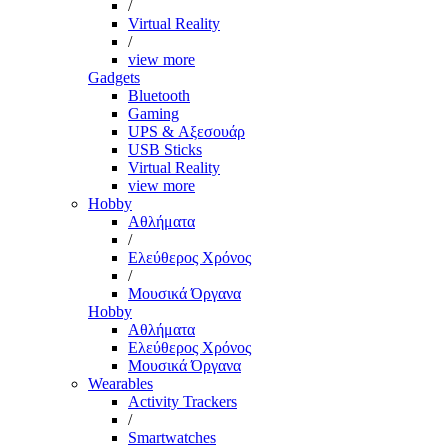
/
Virtual Reality
/
view more
Gadgets
Bluetooth
Gaming
UPS & Αξεσουάρ
USB Sticks
Virtual Reality
view more
Hobby
Αθλήματα
/
Ελεύθερος Χρόνος
/
Μουσικά Όργανα
Hobby
Αθλήματα
Ελεύθερος Χρόνος
Μουσικά Όργανα
Wearables
Activity Trackers
/
Smartwatches