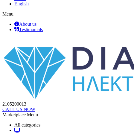
English
Menu
About us
Testimonials
2105200013
CALL US NOW
Marketplace Menu
All categories