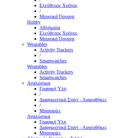
Ελεύθερος Χρόνος
/
Μουσικά Όργανα
Hobby
Αθλήματα
Ελεύθερος Χρόνος
Μουσικά Όργανα
Wearables
Activity Trackers
/
Smartwatches
Wearables
Activity Trackers
Smartwatches
Αναλώσιμα
Γραφική Ύλη
/
Διαφημιστικά Σταντ - Αφισοθήκες
/
Μπαταρίες
Αναλώσιμα
Γραφική Ύλη
Διαφημιστικά Σταντ - Αφισοθήκες
Μπαταρίες