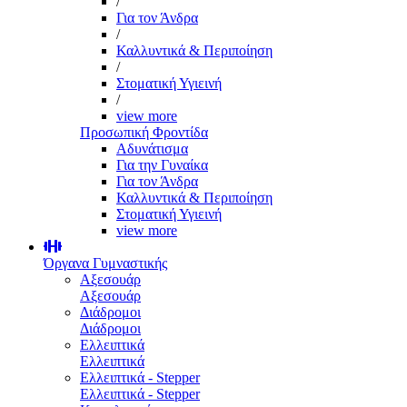
/
Για τον Άνδρα
/
Καλλυντικά & Περιποίηση
/
Στοματική Υγιεινή
/
view more
Προσωπική Φροντίδα
Αδυνάτισμα
Για την Γυναίκα
Για τον Άνδρα
Καλλυντικά & Περιποίηση
Στοματική Υγιεινή
view more
Όργανα Γυμναστικής
Αξεσουάρ
Αξεσουάρ
Διάδρομοι
Διάδρομοι
Ελλειπτικά
Ελλειπτικά
Ελλειπτικά - Stepper
Ελλειπτικά - Stepper