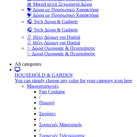
🎀 Μικρά αλλά Ξεχωριστά Δώρα
💝 Δώρα με Προσωπικό Χαρακτήρα
💝 Δώρα με Προσωπικό Χαρακτήρα
🎧 Tech Δώρα & Gadgets
🎧 Tech Δώρα & Gadgets
🎈 Ιδέες Δώρων για Παιδιά
🎈 Ιδέες Δώρων για Παιδιά
✨ Δώρα Ομορφιάς & Περιποίησης
✨ Δώρα Ομορφιάς & Περιποίησης
All categories
HOUSEHOLD & GARDEN
You can simply choose any color for your category icon here
Μικροσυσκευές
Fun Cooking
/
Πρωινό
/
Σκούπες
/
Συσκευές Μαγειρικής
/
Συσκευές Σιδερώματος