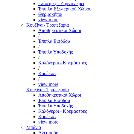
Γλάστρες - Ζαρντινιέρες
Έπιπλα Εξωτερικού Χώρου
Θερμοκήπια
view more
Κουζίνα - Τραπεζαρία
Αποθηκευτικοί Χώροι
/
Έπιπλα Εισόδου
/
Έπιπλα Υποδοχής
/
Καλόγεροι - Κρεμάστρες
/
Καρέκλες
/
view more
Κουζίνα - Τραπεζαρία
Αποθηκευτικοί Χώροι
Έπιπλα Εισόδου
Έπιπλα Υποδοχής
Καλόγεροι - Κρεμάστρες
Καρέκλες
view more
Μπάνιο
Αξεσουάρ