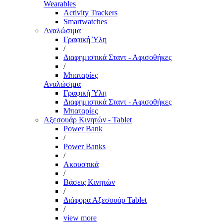
Wearables
Activity Trackers
Smartwatches
Αναλώσιμα
Γραφική Ύλη
/
Διαφημιστικά Σταντ - Αφισοθήκες
/
Μπαταρίες
Αναλώσιμα
Γραφική Ύλη
Διαφημιστικά Σταντ - Αφισοθήκες
Μπαταρίες
Αξεσουάρ Κινητών - Tablet
Power Bank
/
Power Banks
/
Ακουστικά
/
Βάσεις Κινητών
/
Διάφορα Αξεσουάρ Tablet
/
view more