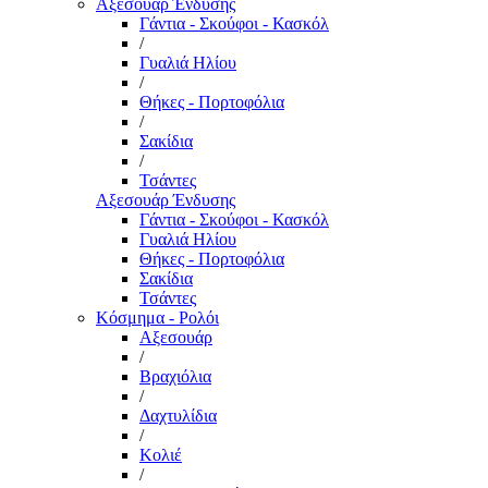
Αξεσουάρ Ένδυσης
Γάντια - Σκούφοι - Κασκόλ
/
Γυαλιά Ηλίου
/
Θήκες - Πορτοφόλια
/
Σακίδια
/
Τσάντες
Αξεσουάρ Ένδυσης
Γάντια - Σκούφοι - Κασκόλ
Γυαλιά Ηλίου
Θήκες - Πορτοφόλια
Σακίδια
Τσάντες
Κόσμημα - Ρολόι
Αξεσουάρ
/
Βραχιόλια
/
Δαχτυλίδια
/
Κολιέ
/