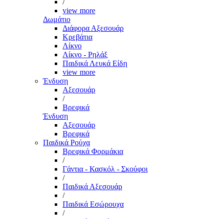
/
view more
Δωμάτιο
Διάφορα Αξεσουάρ
Κρεβάτια
Λίκνο
Λίκνο - Ρηλάξ
Παιδικά Λευκά Είδη
view more
Ένδυση
Αξεσουάρ
/
Βρεφικά
Ένδυση
Αξεσουάρ
Βρεφικά
Παιδικά Ρούχα
Βρεφικά Φορμάκια
/
Γάντια - Κασκόλ - Σκούφοι
/
Παιδικά Αξεσουάρ
/
Παιδικά Εσώρουχα
/