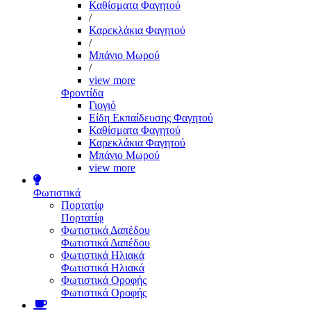
Καθίσματα Φαγητού
/
Καρεκλάκια Φαγητού
/
Μπάνιο Μωρού
/
view more
Φροντίδα
Γιογιό
Είδη Εκπαίδευσης Φαγητού
Καθίσματα Φαγητού
Καρεκλάκια Φαγητού
Μπάνιο Μωρού
view more
Φωτιστικά
Πορτατίφ
Πορτατίφ
Φωτιστικά Δαπέδου
Φωτιστικά Δαπέδου
Φωτιστικά Ηλιακά
Φωτιστικά Ηλιακά
Φωτιστικά Οροφής
Φωτιστικά Οροφής