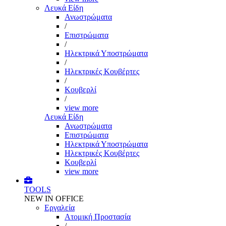
Λευκά Είδη
Ανωστρώματα
/
Επιστρώματα
/
Ηλεκτρικά Υποστρώματα
/
Ηλεκτρικές Κουβέρτες
/
Κουβερλί
/
view more
Λευκά Είδη
Ανωστρώματα
Επιστρώματα
Ηλεκτρικά Υποστρώματα
Ηλεκτρικές Κουβέρτες
Κουβερλί
view more
TOOLS
NEW IN OFFICE
Εργαλεία
Aτομική Προστασία
/