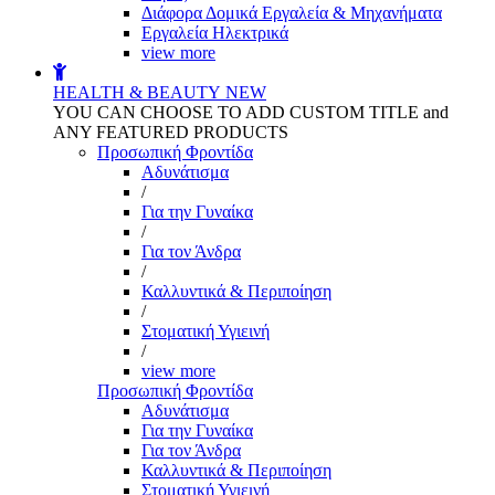
Διάφορα Δομικά Εργαλεία & Μηχανήματα
Εργαλεία Ηλεκτρικά
view more
HEALTH & BEAUTY
NEW
YOU CAN CHOOSE TO ADD CUSTOM TITLE and
ANY FEATURED PRODUCTS
Προσωπική Φροντίδα
Αδυνάτισμα
/
Για την Γυναίκα
/
Για τον Άνδρα
/
Καλλυντικά & Περιποίηση
/
Στοματική Υγιεινή
/
view more
Προσωπική Φροντίδα
Αδυνάτισμα
Για την Γυναίκα
Για τον Άνδρα
Καλλυντικά & Περιποίηση
Στοματική Υγιεινή