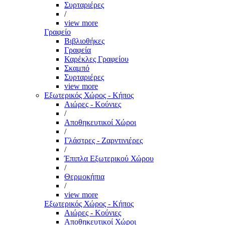
Συρταριέρες
/
view more
Γραφείο
Βιβλιοθήκες
Γραφεία
Καρέκλες Γραφείου
Σκαμπό
Συρταριέρες
view more
Εξωτερικός Χώρος - Κήπος
Αιώρες - Κούνιες
/
Αποθηκευτικοί Χώροι
/
Γλάστρες - Ζαρντινιέρες
/
Έπιπλα Εξωτερικού Χώρου
/
Θερμοκήπια
/
view more
Εξωτερικός Χώρος - Κήπος
Αιώρες - Κούνιες
Αποθηκευτικοί Χώροι