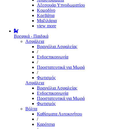
Αξεσουάρ Υπνοδωματίου
Κομοδίνο
Κρεβάτια
Μαξιλάρια
view more
Βρεφικά - Παιδικά
Ασφάλεια
Βραχιόλια Ασφαλείας
/
Ενδοεπικοινωνία
/
Προστατευτικά για Μωρά
/
Φωτισμός
Ασφάλεια
Βραχιόλια Ασφαλείας
Ενδοεπικοινωνία
Προστατευτικά για Μωρά
Φωτισμός
Βόλτα
Καθίσματα Αυτοκινήτου
/
Καρότσια