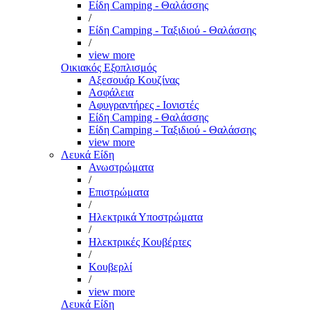
Είδη Camping - Θαλάσσης
/
Είδη Camping - Ταξιδιού - Θαλάσσης
/
view more
Οικιακός Εξοπλισμός
Αξεσουάρ Κουζίνας
Ασφάλεια
Αφυγραντήρες - Ιονιστές
Είδη Camping - Θαλάσσης
Είδη Camping - Ταξιδιού - Θαλάσσης
view more
Λευκά Είδη
Ανωστρώματα
/
Επιστρώματα
/
Ηλεκτρικά Υποστρώματα
/
Ηλεκτρικές Κουβέρτες
/
Κουβερλί
/
view more
Λευκά Είδη