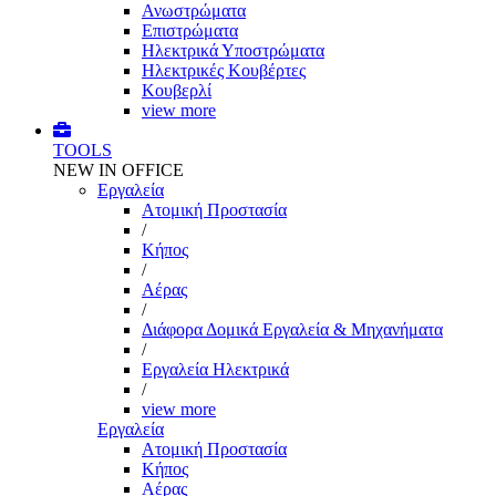
Ανωστρώματα
Επιστρώματα
Ηλεκτρικά Υποστρώματα
Ηλεκτρικές Κουβέρτες
Κουβερλί
view more
TOOLS
NEW IN OFFICE
Εργαλεία
Aτομική Προστασία
/
Kήπος
/
Αέρας
/
Διάφορα Δομικά Εργαλεία & Μηχανήματα
/
Εργαλεία Ηλεκτρικά
/
view more
Εργαλεία
Aτομική Προστασία
Kήπος
Αέρας