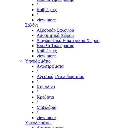
/
Καθρέφτες
/
view more
Σαλόνι
Αξεσουάρ Σαλονιού
Αποσμητικά Χώρου
Διαχωριστικά Εσωτερικού Χώρου
Έπιπλα Τηλεόρασης
Καθρέφτες
view more
Υπνοδωμάτιο
Ανωστρώματα
/
Αξεσουάρ Υπνοδωματίου
/
Κομοδίνο
/
Κρεβάτια
/
Μαξιλάρια
/
view more
Υπνοδωμάτιο
Ανωστρώματα