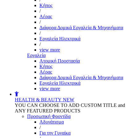
Kήπος
/
Αέρας
/
Διάφορα Δομικά Εργαλεία & Μηχανήματα
/
Εργαλεία Ηλεκτρικά
/
view more
Εργαλεία
Aτομική Προστασία
Kήπος
Αέρας
Διάφορα Δομικά Εργαλεία & Μηχανήματα
Εργαλεία Ηλεκτρικά
view more
HEALTH & BEAUTY
NEW
YOU CAN CHOOSE TO ADD CUSTOM TITLE and
ANY FEATURED PRODUCTS
Προσωπική Φροντίδα
Αδυνάτισμα
/
Για την Γυναίκα