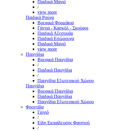
Παιδικά Μαγιό
/
view more
Παιδικά Ρούχα
Βρεφικά Φορμάκια
Γάντια - Κασκόλ - Σκούφοι
Παιδικά Αξεσουάρ
Παιδικά Εσώρουχα
Παιδικά Μαγιό
view more
Παιχνίδια
Βρεφικά Παιχνίδια
/
Παιδικά Παιχνίδια
/
Παιχνίδια Εξωτερικού Χώρου
Παιχνίδια
Βρεφικά Παιχνίδια
Παιδικά Παιχνίδια
Παιχνίδια Εξωτερικού Χώρου
Φροντίδα
Γιογιό
/
Είδη Εκπαίδευσης Φαγητού
/