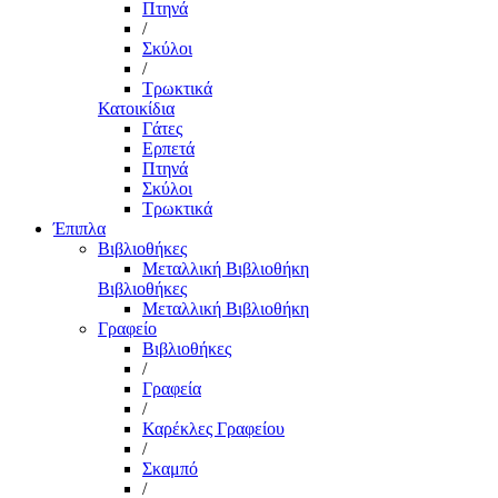
Πτηνά
/
Σκύλοι
/
Τρωκτικά
Κατοικίδια
Γάτες
Ερπετά
Πτηνά
Σκύλοι
Τρωκτικά
Έπιπλα
Βιβλιοθήκες
Μεταλλική Βιβλιοθήκη
Βιβλιοθήκες
Μεταλλική Βιβλιοθήκη
Γραφείο
Βιβλιοθήκες
/
Γραφεία
/
Καρέκλες Γραφείου
/
Σκαμπό
/