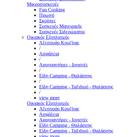
Μικροσυσκευές
Fun Cooking
Πρωινό
Σκούπες
Συσκευές Μαγειρικής
Συσκευές Σιδερώματος
Οικιακός Εξοπλισμός
Αξεσουάρ Κουζίνας
/
Ασφάλεια
/
Αφυγραντήρες - Ιονιστές
/
Είδη Camping - Θαλάσσης
/
Είδη Camping - Ταξιδιού - Θαλάσσης
/
view more
Οικιακός Εξοπλισμός
Αξεσουάρ Κουζίνας
Ασφάλεια
Αφυγραντήρες - Ιονιστές
Είδη Camping - Θαλάσσης
Είδη Camping - Ταξιδιού - Θαλάσσης
view more