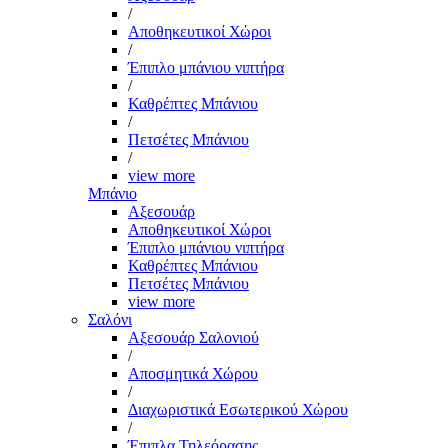
/
Αποθηκευτικοί Χώροι
/
Έπιπλο μπάνιου νιπτήρα
/
Καθρέπτες Μπάνιου
/
Πετσέτες Μπάνιου
/
view more
Μπάνιο
Αξεσουάρ
Αποθηκευτικοί Χώροι
Έπιπλο μπάνιου νιπτήρα
Καθρέπτες Μπάνιου
Πετσέτες Μπάνιου
view more
Σαλόνι
Αξεσουάρ Σαλονιού
/
Αποσμητικά Χώρου
/
Διαχωριστικά Εσωτερικού Χώρου
/
Έπιπλα Τηλεόρασης