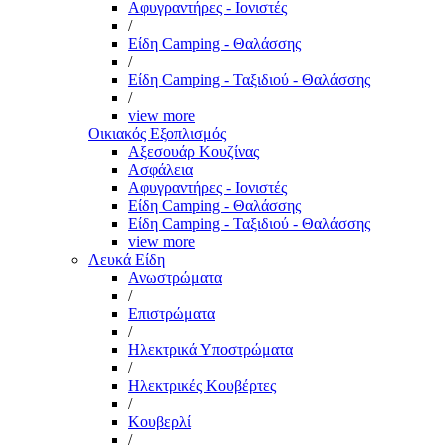
Αφυγραντήρες - Ιονιστές
/
Είδη Camping - Θαλάσσης
/
Είδη Camping - Ταξιδιού - Θαλάσσης
/
view more
Οικιακός Εξοπλισμός
Αξεσουάρ Κουζίνας
Ασφάλεια
Αφυγραντήρες - Ιονιστές
Είδη Camping - Θαλάσσης
Είδη Camping - Ταξιδιού - Θαλάσσης
view more
Λευκά Είδη
Ανωστρώματα
/
Επιστρώματα
/
Ηλεκτρικά Υποστρώματα
/
Ηλεκτρικές Κουβέρτες
/
Κουβερλί
/