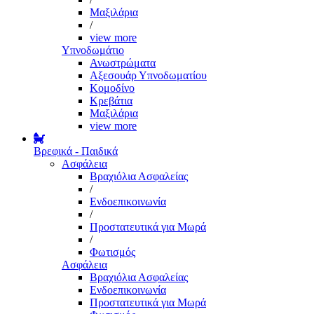
Μαξιλάρια
/
view more
Υπνοδωμάτιο
Ανωστρώματα
Αξεσουάρ Υπνοδωματίου
Κομοδίνο
Κρεβάτια
Μαξιλάρια
view more
Βρεφικά - Παιδικά
Ασφάλεια
Βραχιόλια Ασφαλείας
/
Ενδοεπικοινωνία
/
Προστατευτικά για Μωρά
/
Φωτισμός
Ασφάλεια
Βραχιόλια Ασφαλείας
Ενδοεπικοινωνία
Προστατευτικά για Μωρά