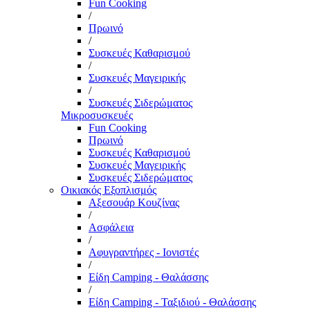
Fun Cooking
/
Πρωινό
/
Συσκευές Καθαρισμού
/
Συσκευές Μαγειρικής
/
Συσκευές Σιδερώματος
Μικροσυσκευές
Fun Cooking
Πρωινό
Συσκευές Καθαρισμού
Συσκευές Μαγειρικής
Συσκευές Σιδερώματος
Οικιακός Εξοπλισμός
Αξεσουάρ Κουζίνας
/
Ασφάλεια
/
Αφυγραντήρες - Ιονιστές
/
Είδη Camping - Θαλάσσης
/
Είδη Camping - Ταξιδιού - Θαλάσσης