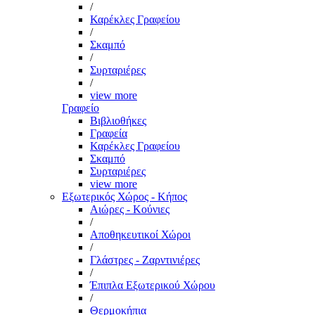
/
Καρέκλες Γραφείου
/
Σκαμπό
/
Συρταριέρες
/
view more
Γραφείο
Βιβλιοθήκες
Γραφεία
Καρέκλες Γραφείου
Σκαμπό
Συρταριέρες
view more
Εξωτερικός Χώρος - Κήπος
Αιώρες - Κούνιες
/
Αποθηκευτικοί Χώροι
/
Γλάστρες - Ζαρντινιέρες
/
Έπιπλα Εξωτερικού Χώρου
/
Θερμοκήπια