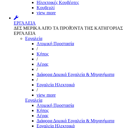
Ηλεκτρικές Κουβέρτες
Κουβερλί
view more
ΕΡΓΑΛΕΙΑ
ΔΕΣ ΜΕΡΙΚΑ ΑΠΌ ΤΑ ΠΡΟΪΌΝΤΑ ΤΗΣ ΚΑΤΗΓΟΡΙΑΣ
ΕΡΓΑΛΕΙΑ
Εργαλεία
Aτομική Προστασία
/
Kήπος
/
Αέρας
/
Διάφορα Δομικά Εργαλεία & Μηχανήματα
/
Εργαλεία Ηλεκτρικά
/
view more
Εργαλεία
Aτομική Προστασία
Kήπος
Αέρας
Διάφορα Δομικά Εργαλεία & Μηχανήματα
Εργαλεία Ηλεκτρικά