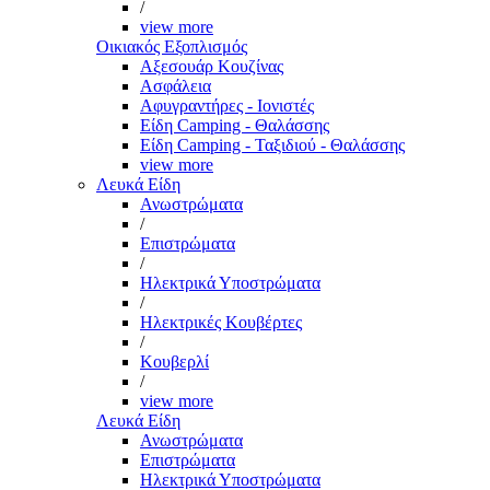
/
view more
Οικιακός Εξοπλισμός
Αξεσουάρ Κουζίνας
Ασφάλεια
Αφυγραντήρες - Ιονιστές
Είδη Camping - Θαλάσσης
Είδη Camping - Ταξιδιού - Θαλάσσης
view more
Λευκά Είδη
Ανωστρώματα
/
Επιστρώματα
/
Ηλεκτρικά Υποστρώματα
/
Ηλεκτρικές Κουβέρτες
/
Κουβερλί
/
view more
Λευκά Είδη
Ανωστρώματα
Επιστρώματα
Ηλεκτρικά Υποστρώματα