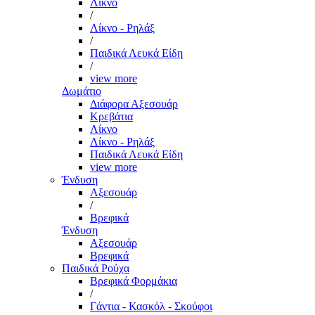
Λίκνο
/
Λίκνο - Ρηλάξ
/
Παιδικά Λευκά Είδη
/
view more
Δωμάτιο
Διάφορα Αξεσουάρ
Κρεβάτια
Λίκνο
Λίκνο - Ρηλάξ
Παιδικά Λευκά Είδη
view more
Ένδυση
Αξεσουάρ
/
Βρεφικά
Ένδυση
Αξεσουάρ
Βρεφικά
Παιδικά Ρούχα
Βρεφικά Φορμάκια
/
Γάντια - Κασκόλ - Σκούφοι