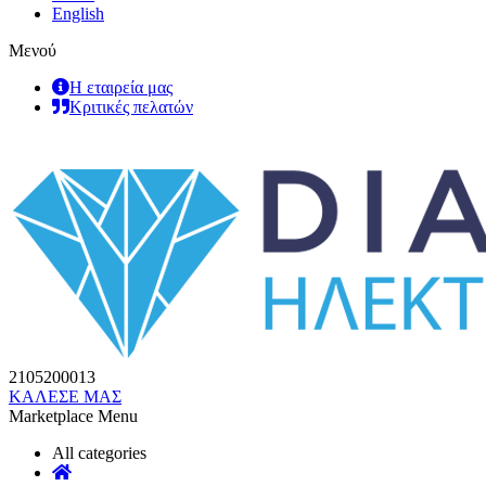
English
Μενού
Η εταιρεία μας
Κριτικές πελατών
2105200013
ΚΑΛΕΣΕ ΜΑΣ
Marketplace Menu
All categories