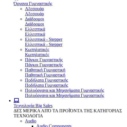
Όργανα Γυμναστικής
Αξεσουάρ
Αξεσουάρ
Διάδρομοι
Διάδρομοι
Ελλειπτικά
Ελλειπτικά
Ελλειπτικά - Stepper
Ελλειπτικά - Stepper
Κωπηλατικές
Κωπηλατικές
Πάγκοι Γυμναστικής
Πάγκοι Γυμναστικής
Παθητική Γυμναστική
Παθητική Γυμναστική
Ποδήλατα Γυμναστικής
Ποδήλατα Γυμναστικής
Πολυόργανα και Μηχανήματα Γυμναστικής
Πολυόργανα και Μηχανήματα Γυμναστικής
Τεχνολογία
Big Sales
ΔΕΣ ΜΕΡΙΚΑ ΑΠΌ ΤΑ ΠΡΟΪΌΝΤΑ ΤΗΣ ΚΑΤΗΓΟΡΙΑΣ
ΤΕΧΝΟΛΟΓΙΑ
Audio
Audio Components