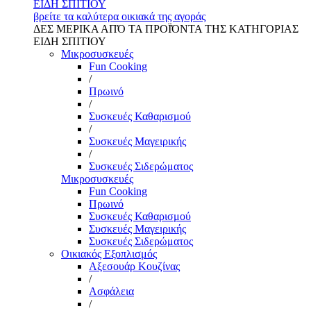
ΕΙΔΗ ΣΠΙΤΙΟΥ
βρείτε τα καλύτερα οικιακά της αγοράς
ΔΕΣ ΜΕΡΙΚΑ ΑΠΌ ΤΑ ΠΡΟΪΌΝΤΑ ΤΗΣ ΚΑΤΗΓΟΡΙΑΣ
ΕΙΔΗ ΣΠΙΤΙΟΥ
Μικροσυσκευές
Fun Cooking
/
Πρωινό
/
Συσκευές Καθαρισμού
/
Συσκευές Μαγειρικής
/
Συσκευές Σιδερώματος
Μικροσυσκευές
Fun Cooking
Πρωινό
Συσκευές Καθαρισμού
Συσκευές Μαγειρικής
Συσκευές Σιδερώματος
Οικιακός Εξοπλισμός
Αξεσουάρ Κουζίνας
/
Ασφάλεια
/