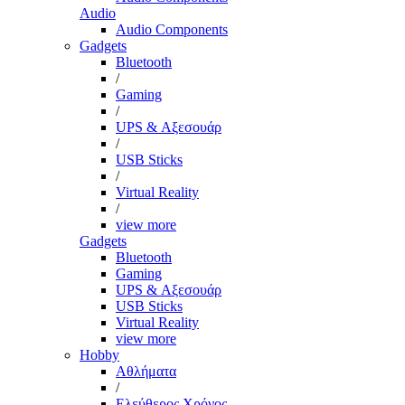
Audio
Audio Components
Gadgets
Bluetooth
/
Gaming
/
UPS & Αξεσουάρ
/
USB Sticks
/
Virtual Reality
/
view more
Gadgets
Bluetooth
Gaming
UPS & Αξεσουάρ
USB Sticks
Virtual Reality
view more
Hobby
Αθλήματα
/
Ελεύθερος Χρόνος