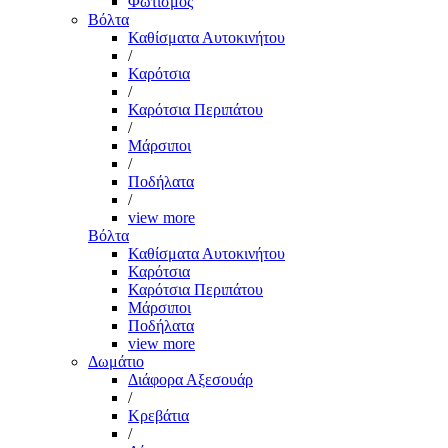
Φωτισμός
Βόλτα
Καθίσματα Αυτοκινήτου
/
Καρότσια
/
Καρότσια Περιπάτου
/
Μάρσιποι
/
Ποδήλατα
/
view more
Βόλτα
Καθίσματα Αυτοκινήτου
Καρότσια
Καρότσια Περιπάτου
Μάρσιποι
Ποδήλατα
view more
Δωμάτιο
Διάφορα Αξεσουάρ
/
Κρεβάτια
/