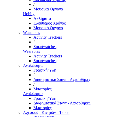
/
Μουσικά Όργανα
Hobby
Αθλήματα
Ελεύθερος Χρόνος
Μουσικά Όργανα
Wearables
Activity Trackers
/
Smartwatches
Wearables
Activity Trackers
Smartwatches
Αναλώσιμα
Γραφική Ύλη
/
Διαφημιστικά Σταντ - Αφισοθήκες
/
Μπαταρίες
Αναλώσιμα
Γραφική Ύλη
Διαφημιστικά Σταντ - Αφισοθήκες
Μπαταρίες
Αξεσουάρ Κινητών - Tablet