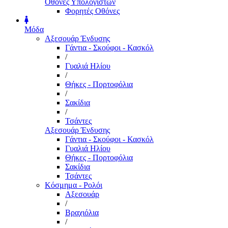
Οθόνες Υπολογιστών
Φορητές Οθόνες
Μόδα
Αξεσουάρ Ένδυσης
Γάντια - Σκούφοι - Κασκόλ
/
Γυαλιά Ηλίου
/
Θήκες - Πορτοφόλια
/
Σακίδια
/
Τσάντες
Αξεσουάρ Ένδυσης
Γάντια - Σκούφοι - Κασκόλ
Γυαλιά Ηλίου
Θήκες - Πορτοφόλια
Σακίδια
Τσάντες
Κόσμημα - Ρολόι
Αξεσουάρ
/
Βραχιόλια
/