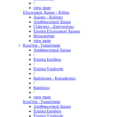
/
view more
Εξωτερικός Χώρος - Κήπος
Αιώρες - Κούνιες
Αποθηκευτικοί Χώροι
Γλάστρες - Ζαρντινιέρες
Έπιπλα Εξωτερικού Χώρου
Θερμοκήπια
view more
Κουζίνα - Τραπεζαρία
Αποθηκευτικοί Χώροι
/
Έπιπλα Εισόδου
/
Έπιπλα Υποδοχής
/
Καλόγεροι - Κρεμάστρες
/
Καρέκλες
/
view more
Κουζίνα - Τραπεζαρία
Αποθηκευτικοί Χώροι
Έπιπλα Εισόδου
Έπιπλα Υποδοχής