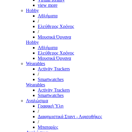
view more
Hobby
Αθλήματα
/
Ελεύθερος Χρόνος
/
Μουσικά Όργανα
Hobby
Αθλήματα
Ελεύθερος Χρόνος
Μουσικά Όργανα
Wearables
Activity Trackers
/
Smartwatches
Wearables
Activity Trackers
Smartwatches
Αναλώσιμα
Γραφική Ύλη
/
Διαφημιστικά Σταντ - Αφισοθήκες
/
Μπαταρίες