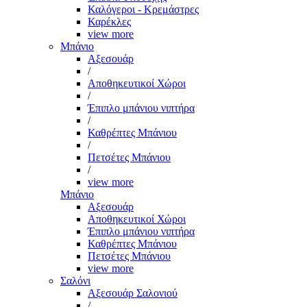
Καλόγεροι - Κρεμάστρες
Καρέκλες
view more
Μπάνιο
Αξεσουάρ
/
Αποθηκευτικοί Χώροι
/
Έπιπλο μπάνιου νιπτήρα
/
Καθρέπτες Μπάνιου
/
Πετσέτες Μπάνιου
/
view more
Μπάνιο
Αξεσουάρ
Αποθηκευτικοί Χώροι
Έπιπλο μπάνιου νιπτήρα
Καθρέπτες Μπάνιου
Πετσέτες Μπάνιου
view more
Σαλόνι
Αξεσουάρ Σαλονιού
/