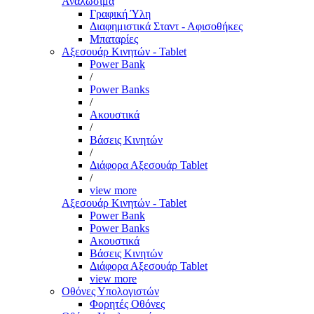
Αναλώσιμα
Γραφική Ύλη
Διαφημιστικά Σταντ - Αφισοθήκες
Μπαταρίες
Αξεσουάρ Κινητών - Tablet
Power Bank
/
Power Banks
/
Ακουστικά
/
Βάσεις Κινητών
/
Διάφορα Αξεσουάρ Tablet
/
view more
Αξεσουάρ Κινητών - Tablet
Power Bank
Power Banks
Ακουστικά
Βάσεις Κινητών
Διάφορα Αξεσουάρ Tablet
view more
Οθόνες Υπολογιστών
Φορητές Οθόνες