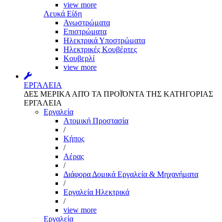
view more
Λευκά Είδη
Ανωστρώματα
Επιστρώματα
Ηλεκτρικά Υποστρώματα
Ηλεκτρικές Κουβέρτες
Κουβερλί
view more
ΕΡΓΑΛΕΙΑ
ΔΕΣ ΜΕΡΙΚΑ ΑΠΌ ΤΑ ΠΡΟΪΌΝΤΑ ΤΗΣ ΚΑΤΗΓΟΡΙΑΣ
ΕΡΓΑΛΕΙΑ
Εργαλεία
Aτομική Προστασία
/
Kήπος
/
Αέρας
/
Διάφορα Δομικά Εργαλεία & Μηχανήματα
/
Εργαλεία Ηλεκτρικά
/
view more
Εργαλεία