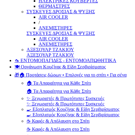
ΗΛΕΚΤΡΙΚΕΣ ΚΟΥΒΕΡΤΕΣ
ΘΕΡΜΑΣΤΡΕΣ
ΣΥΣΚΕΥΕΣ ΔΡΟΣΙΑΣ & ΨΥΞΗΣ
AIR COOLER
/
ΑΝΕΜΙΣΤΗΡΕΣ
ΣΥΣΚΕΥΕΣ ΔΡΟΣΙΑΣ & ΨΥΞΗΣ
AIR COOLER
ΑΝΕΜΙΣΤΗΡΕΣ
ΑΞΕΣΟΥΑΡ ΤΖΑΚΙΟΥ
ΑΞΕΣΟΥΑΡ ΤΖΑΚΙΟΥ
🦟 ΕΝΤΟΜΟΠΑΓΙΔΕΣ - ΕΝΤΟΜΟΑΠΩΘΗΤΙΚΑ
🍽️ Οργάνωση Κουζίνας & Είδη Σερβιρίσματος
🎁🏠 Προτάσεις δώρων • Επιλογές για το σπίτι • Για σένα
🏠 Τα Απαραίτητα για Κάθε Σπίτι
🏠 Τα Απαραίτητα για Κάθε Σπίτι
✨ Ξεχωριστές & Πρωτότυπες Συσκευές
✨ Ξεχωριστές & Πρωτότυπες Συσκευές
🍳 Εξοπλισμός Κουζίνας & Είδη Σερβιρίσματος
🍳 Εξοπλισμός Κουζίνας & Είδη Σερβιρίσματος
☕ Καφές & Απόλαυση στο Σπίτι
☕ Καφές & Απόλαυση στο Σπίτι