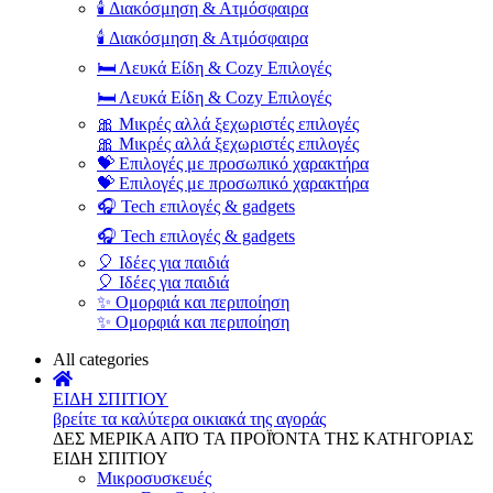
🕯️ Διακόσμηση & Ατμόσφαιρα
🕯️ Διακόσμηση & Ατμόσφαιρα
🛏️ Λευκά Είδη & Cozy Επιλογές
🛏️ Λευκά Είδη & Cozy Επιλογές
🎀 Μικρές αλλά ξεχωριστές επιλογές
🎀 Μικρές αλλά ξεχωριστές επιλογές
💝 Επιλογές με προσωπικό χαρακτήρα
💝 Επιλογές με προσωπικό χαρακτήρα
🎧 Tech επιλογές & gadgets
🎧 Tech επιλογές & gadgets
🎈 Ιδέες για παιδιά
🎈 Ιδέες για παιδιά
✨ Ομορφιά και περιποίηση
✨ Ομορφιά και περιποίηση
All categories
ΕΙΔΗ ΣΠΙΤΙΟΥ
βρείτε τα καλύτερα οικιακά της αγοράς
ΔΕΣ ΜΕΡΙΚΑ ΑΠΌ ΤΑ ΠΡΟΪΌΝΤΑ ΤΗΣ ΚΑΤΗΓΟΡΙΑΣ
ΕΙΔΗ ΣΠΙΤΙΟΥ
Μικροσυσκευές