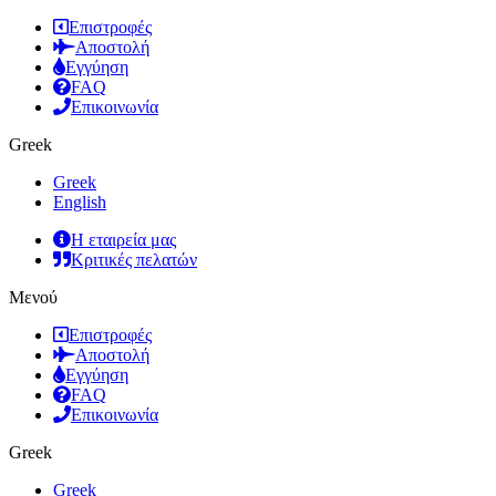
Επιστροφές
Αποστολή
Εγγύηση
FAQ
Επικοινωνία
Greek
Greek
English
Η εταιρεία μας
Κριτικές πελατών
Μενού
Επιστροφές
Αποστολή
Εγγύηση
FAQ
Επικοινωνία
Greek
Greek