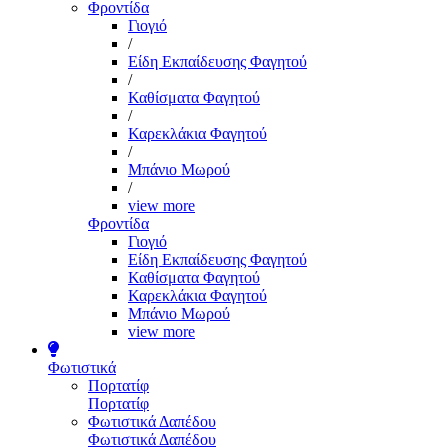
Φροντίδα
Γιογιό
/
Είδη Εκπαίδευσης Φαγητού
/
Καθίσματα Φαγητού
/
Καρεκλάκια Φαγητού
/
Μπάνιο Μωρού
/
view more
Φροντίδα
Γιογιό
Είδη Εκπαίδευσης Φαγητού
Καθίσματα Φαγητού
Καρεκλάκια Φαγητού
Μπάνιο Μωρού
view more
Φωτιστικά
Πορτατίφ
Πορτατίφ
Φωτιστικά Δαπέδου
Φωτιστικά Δαπέδου