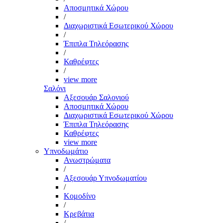
Αποσμητικά Χώρου
/
Διαχωριστικά Εσωτερικού Χώρου
/
Έπιπλα Τηλεόρασης
/
Καθρέφτες
/
view more
Σαλόνι
Αξεσουάρ Σαλονιού
Αποσμητικά Χώρου
Διαχωριστικά Εσωτερικού Χώρου
Έπιπλα Τηλεόρασης
Καθρέφτες
view more
Υπνοδωμάτιο
Ανωστρώματα
/
Αξεσουάρ Υπνοδωματίου
/
Κομοδίνο
/
Κρεβάτια
/