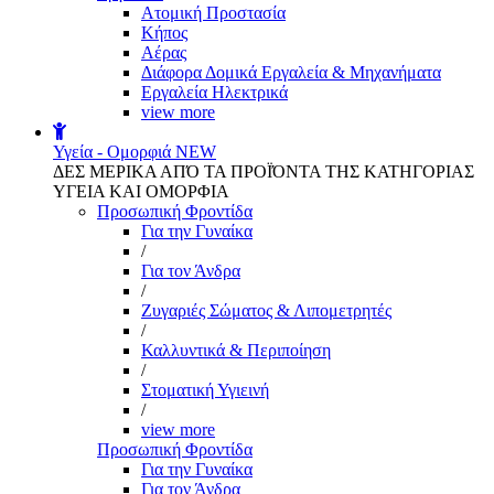
Aτομική Προστασία
Kήπος
Αέρας
Διάφορα Δομικά Εργαλεία & Μηχανήματα
Εργαλεία Ηλεκτρικά
view more
Υγεία - Ομορφιά
NEW
ΔΕΣ ΜΕΡΙΚΑ ΑΠΌ ΤΑ ΠΡΟΪΌΝΤΑ ΤΗΣ ΚΑΤΗΓΟΡΙΑΣ
ΥΓΕΙΑ ΚΑΙ ΟΜΟΡΦΙΑ
Προσωπική Φροντίδα
Για την Γυναίκα
/
Για τον Άνδρα
/
Ζυγαριές Σώματος & Λιπομετρητές
/
Καλλυντικά & Περιποίηση
/
Στοματική Υγιεινή
/
view more
Προσωπική Φροντίδα
Για την Γυναίκα
Για τον Άνδρα