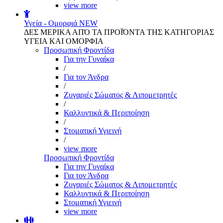
view more
Υγεία - Ομορφιά
NEW
ΔΕΣ ΜΕΡΙΚΑ ΑΠΌ ΤΑ ΠΡΟΪΌΝΤΑ ΤΗΣ ΚΑΤΗΓΟΡΙΑΣ
ΥΓΕΙΑ ΚΑΙ ΟΜΟΡΦΙΑ
Προσωπική Φροντίδα
Για την Γυναίκα
/
Για τον Άνδρα
/
Ζυγαριές Σώματος & Λιπομετρητές
/
Καλλυντικά & Περιποίηση
/
Στοματική Υγιεινή
/
view more
Προσωπική Φροντίδα
Για την Γυναίκα
Για τον Άνδρα
Ζυγαριές Σώματος & Λιπομετρητές
Καλλυντικά & Περιποίηση
Στοματική Υγιεινή
view more