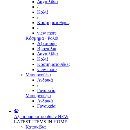
Δαχτυλίδια
/
Κολιέ
/
Κοσμηματοθήκες
/
view more
Κόσμημα - Ρολόι
Αξεσουάρ
Βραχιόλια
Δαχτυλίδια
Κολιέ
Κοσμηματοθήκες
view more
Μπουρνούζια
Ανδρικά
/
Γυναικεία
Μπουρνούζια
Ανδρικά
Γυναικεία
Αξεσουαρ κατοικιδιων
NEW
LATEST ITEMS IN HOME
Κατοικίδια