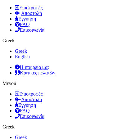
Επιστροφές
Αποστολή
Εγγύηση
FAQ
Επικοινωνία
Greek
Greek
English
Η εταιρεία μας
Κριτικές πελατών
Μενού
Επιστροφές
Αποστολή
Εγγύηση
FAQ
Επικοινωνία
Greek
Greek