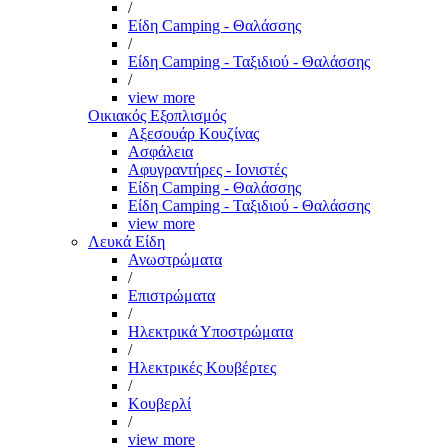
/
Είδη Camping - Θαλάσσης
/
Είδη Camping - Ταξιδιού - Θαλάσσης
/
view more
Οικιακός Εξοπλισμός
Αξεσουάρ Κουζίνας
Ασφάλεια
Αφυγραντήρες - Ιονιστές
Είδη Camping - Θαλάσσης
Είδη Camping - Ταξιδιού - Θαλάσσης
view more
Λευκά Είδη
Ανωστρώματα
/
Επιστρώματα
/
Ηλεκτρικά Υποστρώματα
/
Ηλεκτρικές Κουβέρτες
/
Κουβερλί
/
view more