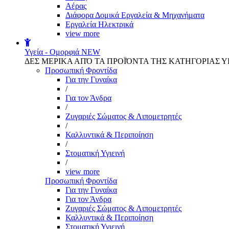
Αέρας
Διάφορα Δομικά Εργαλεία & Μηχανήματα
Εργαλεία Ηλεκτρικά
view more
Υγεία - Ομορφιά
NEW
ΔΕΣ ΜΕΡΙΚΑ ΑΠΌ ΤΑ ΠΡΟΪΌΝΤΑ ΤΗΣ ΚΑΤΗΓΟΡΙΑΣ Υ
Προσωπική Φροντίδα
Για την Γυναίκα
/
Για τον Άνδρα
/
Ζυγαριές Σώματος & Λιπομετρητές
/
Καλλυντικά & Περιποίηση
/
Στοματική Υγιεινή
/
view more
Προσωπική Φροντίδα
Για την Γυναίκα
Για τον Άνδρα
Ζυγαριές Σώματος & Λιπομετρητές
Καλλυντικά & Περιποίηση
Στοματική Υγιεινή