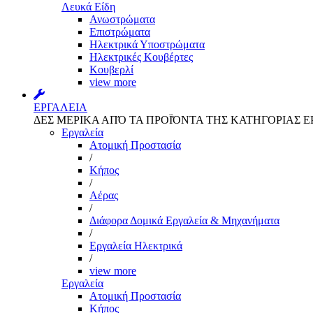
Λευκά Είδη
Ανωστρώματα
Επιστρώματα
Ηλεκτρικά Υποστρώματα
Ηλεκτρικές Κουβέρτες
Κουβερλί
view more
ΕΡΓΑΛΕΙΑ
ΔΕΣ ΜΕΡΙΚΑ ΑΠΌ ΤΑ ΠΡΟΪΌΝΤΑ ΤΗΣ ΚΑΤΗΓΟΡΙΑΣ Ε
Εργαλεία
Aτομική Προστασία
/
Kήπος
/
Αέρας
/
Διάφορα Δομικά Εργαλεία & Μηχανήματα
/
Εργαλεία Ηλεκτρικά
/
view more
Εργαλεία
Aτομική Προστασία
Kήπος