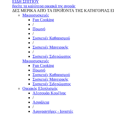
ΕΙΔΗ ΣΠΙΤΙΟΥ
βρείτε τα καλύτερα οικιακά της αγοράς
ΔΕΣ ΜΕΡΙΚΑ ΑΠΌ ΤΑ ΠΡΟΪΌΝΤΑ ΤΗΣ ΚΑΤΗΓΟΡΙΑΣ Ε
Μικροσυσκευές
Fun Cooking
/
Πρωινό
/
Συσκευές Καθαρισμού
/
Συσκευές Μαγειρικής
/
Συσκευές Σιδερώματος
Μικροσυσκευές
Fun Cooking
Πρωινό
Συσκευές Καθαρισμού
Συσκευές Μαγειρικής
Συσκευές Σιδερώματος
Οικιακός Εξοπλισμός
Αξεσουάρ Κουζίνας
/
Ασφάλεια
/
Αφυγραντήρες - Ιονιστές