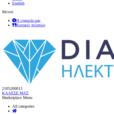
English
Μενού
Η εταιρεία μας
Κριτικές πελατών
2105200013
ΚΑΛΕΣΕ ΜΑΣ
Marketplace Menu
All categories