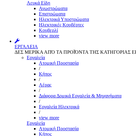
Λευκά Είδη
Ανωστρώματα
Επιστρώματα
Ηλεκτρικά Υποστρώματα
Ηλεκτρικές Κουβέρτες
Κουβερλί
view more
ΕΡΓΑΛΕΙΑ
ΔΕΣ ΜΕΡΙΚΑ ΑΠΌ ΤΑ ΠΡΟΪΌΝΤΑ ΤΗΣ ΚΑΤΗΓΟΡΙΑΣ Ε
Εργαλεία
Aτομική Προστασία
/
Kήπος
/
Αέρας
/
Διάφορα Δομικά Εργαλεία & Μηχανήματα
/
Εργαλεία Ηλεκτρικά
/
view more
Εργαλεία
Aτομική Προστασία
Kήπος