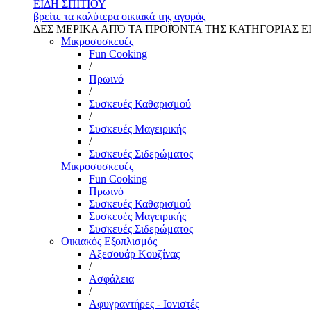
ΕΙΔΗ ΣΠΙΤΙΟΥ
βρείτε τα καλύτερα οικιακά της αγοράς
ΔΕΣ ΜΕΡΙΚΑ ΑΠΌ ΤΑ ΠΡΟΪΌΝΤΑ ΤΗΣ ΚΑΤΗΓΟΡΙΑΣ Ε
Μικροσυσκευές
Fun Cooking
/
Πρωινό
/
Συσκευές Καθαρισμού
/
Συσκευές Μαγειρικής
/
Συσκευές Σιδερώματος
Μικροσυσκευές
Fun Cooking
Πρωινό
Συσκευές Καθαρισμού
Συσκευές Μαγειρικής
Συσκευές Σιδερώματος
Οικιακός Εξοπλισμός
Αξεσουάρ Κουζίνας
/
Ασφάλεια
/
Αφυγραντήρες - Ιονιστές