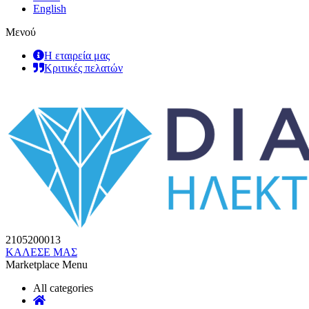
English
Μενού
Η εταιρεία μας
Κριτικές πελατών
2105200013
ΚΑΛΕΣΕ ΜΑΣ
Marketplace Menu
All categories