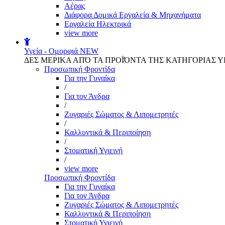
Αέρας
Διάφορα Δομικά Εργαλεία & Μηχανήματα
Εργαλεία Ηλεκτρικά
view more
Υγεία - Ομορφιά
NEW
ΔΕΣ ΜΕΡΙΚΑ ΑΠΌ ΤΑ ΠΡΟΪΌΝΤΑ ΤΗΣ ΚΑΤΗΓΟΡΙΑΣ Υ
Προσωπική Φροντίδα
Για την Γυναίκα
/
Για τον Άνδρα
/
Ζυγαριές Σώματος & Λιπομετρητές
/
Καλλυντικά & Περιποίηση
/
Στοματική Υγιεινή
/
view more
Προσωπική Φροντίδα
Για την Γυναίκα
Για τον Άνδρα
Ζυγαριές Σώματος & Λιπομετρητές
Καλλυντικά & Περιποίηση
Στοματική Υγιεινή