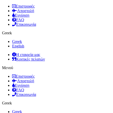
Επιστροφές
Αποστολή
Εγγύηση
FAQ
Επικοινωνία
Greek
Greek
English
Η εταιρεία μας
Κριτικές πελατών
Μενού
Επιστροφές
Αποστολή
Εγγύηση
FAQ
Επικοινωνία
Greek
Greek