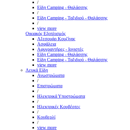
/
Είδη Camping - Θαλάσσης
/
Είδη Camping - Ταξιδιού - Θαλάσσης
/
view more
Οικιακός Εξοπλισμός
Αξεσουάρ Κουζίνας
Ασφάλεια
Αφυγραντήρες - Ιονιστές
Είδη Camping - Θαλάσσης
Είδη Camping - Ταξιδιού - Θαλάσσης
view more
Λευκά Είδη
Ανωστρώματα
/
Επιστρώματα
/
Ηλεκτρικά Υποστρώματα
/
Ηλεκτρικές Κουβέρτες
/
Κουβερλί
/
view more