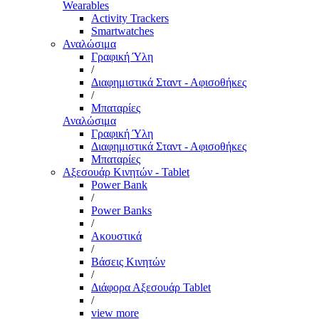
Wearables
Activity Trackers
Smartwatches
Αναλώσιμα
Γραφική Ύλη
/
Διαφημιστικά Σταντ - Αφισοθήκες
/
Μπαταρίες
Αναλώσιμα
Γραφική Ύλη
Διαφημιστικά Σταντ - Αφισοθήκες
Μπαταρίες
Αξεσουάρ Κινητών - Tablet
Power Bank
/
Power Banks
/
Ακουστικά
/
Βάσεις Κινητών
/
Διάφορα Αξεσουάρ Tablet
/
view more