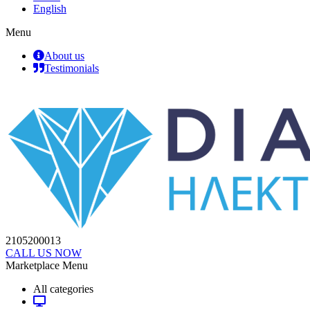
English
Menu
About us
Testimonials
2105200013
CALL US NOW
Marketplace Menu
All categories