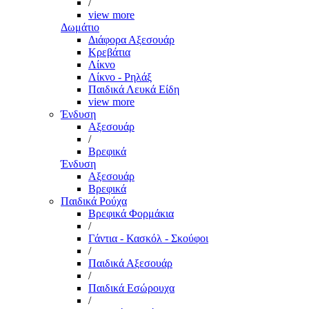
/
view more
Δωμάτιο
Διάφορα Αξεσουάρ
Κρεβάτια
Λίκνο
Λίκνο - Ρηλάξ
Παιδικά Λευκά Είδη
view more
Ένδυση
Αξεσουάρ
/
Βρεφικά
Ένδυση
Αξεσουάρ
Βρεφικά
Παιδικά Ρούχα
Βρεφικά Φορμάκια
/
Γάντια - Κασκόλ - Σκούφοι
/
Παιδικά Αξεσουάρ
/
Παιδικά Εσώρουχα
/