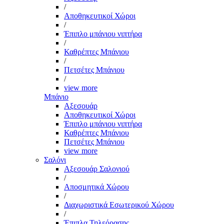
/
Αποθηκευτικοί Χώροι
/
Έπιπλο μπάνιου νιπτήρα
/
Καθρέπτες Μπάνιου
/
Πετσέτες Μπάνιου
/
view more
Μπάνιο
Αξεσουάρ
Αποθηκευτικοί Χώροι
Έπιπλο μπάνιου νιπτήρα
Καθρέπτες Μπάνιου
Πετσέτες Μπάνιου
view more
Σαλόνι
Αξεσουάρ Σαλονιού
/
Αποσμητικά Χώρου
/
Διαχωριστικά Εσωτερικού Χώρου
/
Έπιπλα Τηλεόρασης