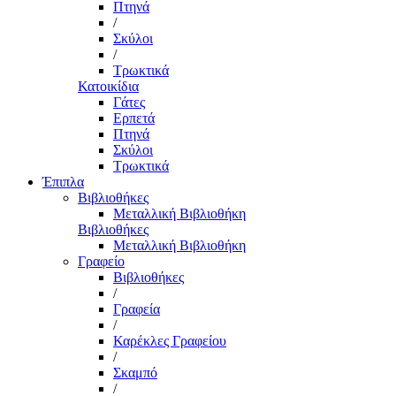
Πτηνά
/
Σκύλοι
/
Τρωκτικά
Κατοικίδια
Γάτες
Ερπετά
Πτηνά
Σκύλοι
Τρωκτικά
Έπιπλα
Βιβλιοθήκες
Μεταλλική Βιβλιοθήκη
Βιβλιοθήκες
Μεταλλική Βιβλιοθήκη
Γραφείο
Βιβλιοθήκες
/
Γραφεία
/
Καρέκλες Γραφείου
/
Σκαμπό
/