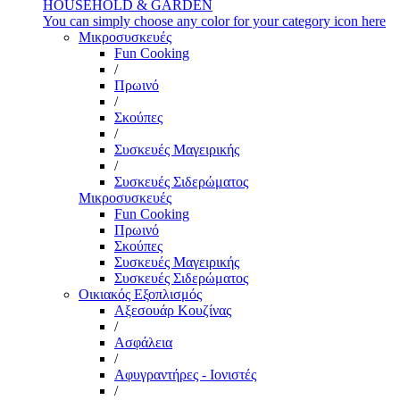
HOUSEHOLD & GARDEN
You can simply choose any color for your category icon here
Μικροσυσκευές
Fun Cooking
/
Πρωινό
/
Σκούπες
/
Συσκευές Μαγειρικής
/
Συσκευές Σιδερώματος
Μικροσυσκευές
Fun Cooking
Πρωινό
Σκούπες
Συσκευές Μαγειρικής
Συσκευές Σιδερώματος
Οικιακός Εξοπλισμός
Αξεσουάρ Κουζίνας
/
Ασφάλεια
/
Αφυγραντήρες - Ιονιστές
/