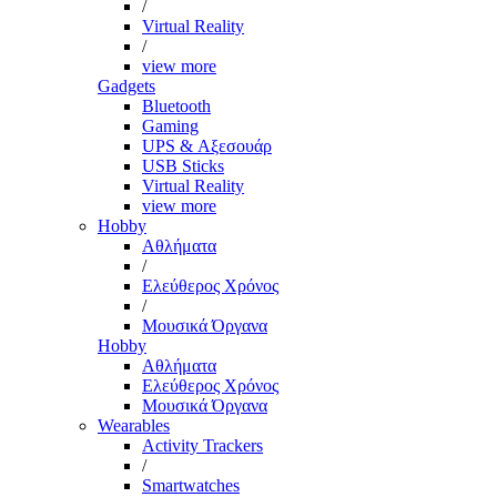
/
Virtual Reality
/
view more
Gadgets
Bluetooth
Gaming
UPS & Αξεσουάρ
USB Sticks
Virtual Reality
view more
Hobby
Αθλήματα
/
Ελεύθερος Χρόνος
/
Μουσικά Όργανα
Hobby
Αθλήματα
Ελεύθερος Χρόνος
Μουσικά Όργανα
Wearables
Activity Trackers
/
Smartwatches