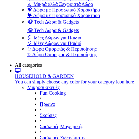
🎀 Μικρά αλλά Ξεχωριστά Δώρα
💝 Δώρα με Προσωπικό Χαρακτήρα
💝 Δώρα με Προσωπικό Χαρακτήρα
🎧 Tech Δώρα & Gadgets
🎧 Tech Δώρα & Gadgets
🎈 Ιδέες Δώρων για Παιδιά
🎈 Ιδέες Δώρων για Παιδιά
✨ Δώρα Ομορφιάς & Περιποίησης
✨ Δώρα Ομορφιάς & Περιποίησης
All categories
HOUSEHOLD & GARDEN
You can simply choose any color for your category icon here
Μικροσυσκευές
Fun Cooking
/
Πρωινό
/
Σκούπες
/
Συσκευές Μαγειρικής
/
Συσκευές Σιδερώματος