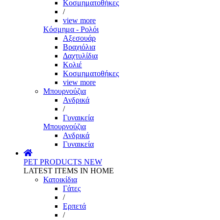
Κοσμηματοθήκες
/
view more
Κόσμημα - Ρολόι
Αξεσουάρ
Βραχιόλια
Δαχτυλίδια
Κολιέ
Κοσμηματοθήκες
view more
Μπουρνούζια
Ανδρικά
/
Γυναικεία
Μπουρνούζια
Ανδρικά
Γυναικεία
PET PRODUCTS
NEW
LATEST ITEMS IN HOME
Κατοικίδια
Γάτες
/
Ερπετά
/