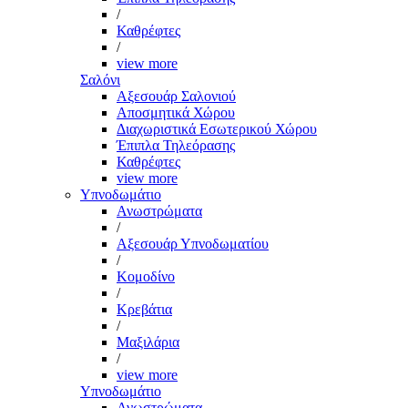
/
Καθρέφτες
/
view more
Σαλόνι
Αξεσουάρ Σαλονιού
Αποσμητικά Χώρου
Διαχωριστικά Εσωτερικού Χώρου
Έπιπλα Τηλεόρασης
Καθρέφτες
view more
Υπνοδωμάτιο
Ανωστρώματα
/
Αξεσουάρ Υπνοδωματίου
/
Κομοδίνο
/
Κρεβάτια
/
Μαξιλάρια
/
view more
Υπνοδωμάτιο
Ανωστρώματα