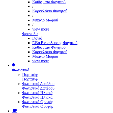
Καθίσματα Φαγητού
/
Καρεκλάκια Φαγητού
/
Μπάνιο Μωρού
/
view more
Φροντίδα
Γιογιό
Είδη Εκπαίδευσης Φαγητού
Καθίσματα Φαγητού
Καρεκλάκια Φαγητού
Μπάνιο Μωρού
view more
Φωτιστικά
Πορτατίφ
Πορτατίφ
Φωτιστικά Δαπέδου
Φωτιστικά Δαπέδου
Φωτιστικά Ηλιακά
Φωτιστικά Ηλιακά
Φωτιστικά Οροφής
Φωτιστικά Οροφής