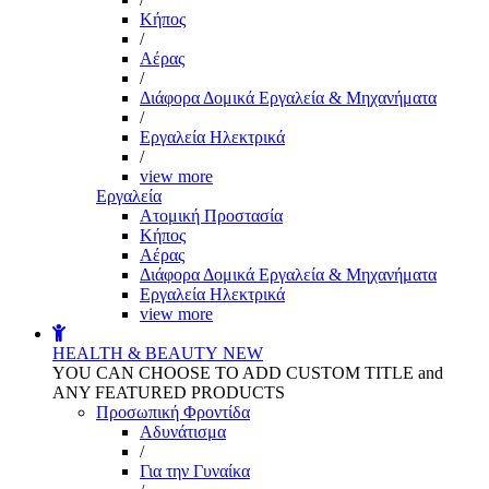
Kήπος
/
Αέρας
/
Διάφορα Δομικά Εργαλεία & Μηχανήματα
/
Εργαλεία Ηλεκτρικά
/
view more
Εργαλεία
Aτομική Προστασία
Kήπος
Αέρας
Διάφορα Δομικά Εργαλεία & Μηχανήματα
Εργαλεία Ηλεκτρικά
view more
HEALTH & BEAUTY
NEW
YOU CAN CHOOSE TO ADD CUSTOM TITLE and
ANY FEATURED PRODUCTS
Προσωπική Φροντίδα
Αδυνάτισμα
/
Για την Γυναίκα