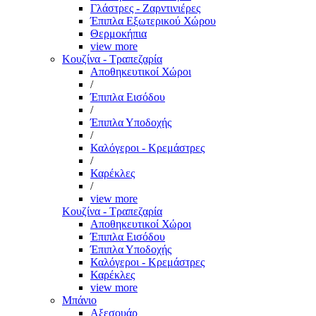
Γλάστρες - Ζαρντινιέρες
Έπιπλα Εξωτερικού Χώρου
Θερμοκήπια
view more
Κουζίνα - Τραπεζαρία
Αποθηκευτικοί Χώροι
/
Έπιπλα Εισόδου
/
Έπιπλα Υποδοχής
/
Καλόγεροι - Κρεμάστρες
/
Καρέκλες
/
view more
Κουζίνα - Τραπεζαρία
Αποθηκευτικοί Χώροι
Έπιπλα Εισόδου
Έπιπλα Υποδοχής
Καλόγεροι - Κρεμάστρες
Καρέκλες
view more
Μπάνιο
Αξεσουάρ