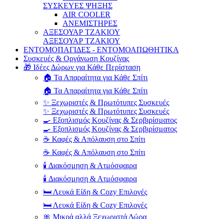
ΣΥΣΚΕΥΕΣ ΨΗΞΗΣ
AIR COOLER
ΑΝΕΜΙΣΤΗΡΕΣ
ΑΞΕΣΟΥΑΡ ΤΖΑΚΙΟΥ
ΑΞΕΣΟΥΑΡ ΤΖΑΚΙΟΥ
ΕΝΤΟΜΟΠΑΓΙΔΕΣ - ΕΝΤΟΜΟΑΠΩΘΗΤΙΚΑ
Συσκευές & Οργάνωση Κουζίνας
🎁 Ιδέες Δώρων για Κάθε Περίσταση
🏠 Τα Απαραίτητα για Κάθε Σπίτι
🏠 Τα Απαραίτητα για Κάθε Σπίτι
✨ Ξεχωριστές & Πρωτότυπες Συσκευές
✨ Ξεχωριστές & Πρωτότυπες Συσκευές
🍳 Εξοπλισμός Κουζίνας & Σερβιρίσματος
🍳 Εξοπλισμός Κουζίνας & Σερβιρίσματος
☕ Καφές & Απόλαυση στο Σπίτι
☕ Καφές & Απόλαυση στο Σπίτι
🕯️ Διακόσμηση & Ατμόσφαιρα
🕯️ Διακόσμηση & Ατμόσφαιρα
🛏️ Λευκά Είδη & Cozy Επιλογές
🛏️ Λευκά Είδη & Cozy Επιλογές
🎀 Μικρά αλλά Ξεχωριστά Δώρα