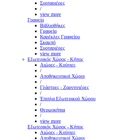
Συρταριέρες
/
view more
Γραφείο
Βιβλιοθήκες
Γραφεία
Καρέκλες Γραφείου
Σκαμπό
Συρταριέρες
view more
Εξωτερικός Χώρος - Κήπος
Αιώρες - Κούνιες
/
Αποθηκευτικοί Χώροι
/
Γλάστρες - Ζαρντινιέρες
/
Έπιπλα Εξωτερικού Χώρου
/
Θερμοκήπια
/
view more
Εξωτερικός Χώρος - Κήπος
Αιώρες - Κούνιες
Αποθηκευτικοί Χώροι