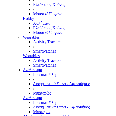
Ελεύθερος Χρόνος
/
Μουσικά Όργανα
Hobby
Αθλήματα
Ελεύθερος Χρόνος
Μουσικά Όργανα
Wearables
Activity Trackers
/
Smartwatches
Wearables
Activity Trackers
Smartwatches
Αναλώσιμα
Γραφική Ύλη
/
Διαφημιστικά Σταντ - Αφισοθήκες
/
Μπαταρίες
Αναλώσιμα
Γραφική Ύλη
Διαφημιστικά Σταντ - Αφισοθήκες
Μπαταρίες