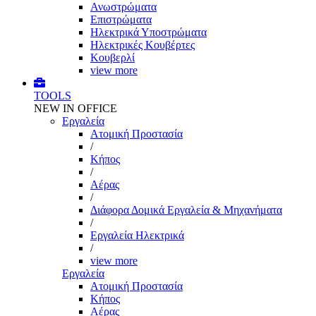
Ανωστρώματα
Επιστρώματα
Ηλεκτρικά Υποστρώματα
Ηλεκτρικές Κουβέρτες
Κουβερλί
view more
TOOLS
NEW IN OFFICE
Εργαλεία
Aτομική Προστασία
/
Kήπος
/
Αέρας
/
Διάφορα Δομικά Εργαλεία & Μηχανήματα
/
Εργαλεία Ηλεκτρικά
/
view more
Εργαλεία
Aτομική Προστασία
Kήπος
Αέρας