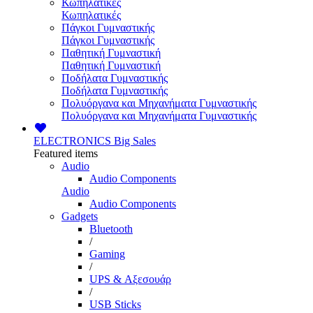
Κωπηλατικές
Κωπηλατικές
Πάγκοι Γυμναστικής
Πάγκοι Γυμναστικής
Παθητική Γυμναστική
Παθητική Γυμναστική
Ποδήλατα Γυμναστικής
Ποδήλατα Γυμναστικής
Πολυόργανα και Μηχανήματα Γυμναστικής
Πολυόργανα και Μηχανήματα Γυμναστικής
ELECTRONICS
Big Sales
Featured items
Audio
Audio Components
Audio
Audio Components
Gadgets
Bluetooth
/
Gaming
/
UPS & Αξεσουάρ
/
USB Sticks