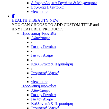
Διάφορα Δομικά Εργαλεία & Μηχανήματα
Εργαλεία Ηλεκτρικά
view more
HEALTH & BEAUTY
NEW
YOU CAN CHOOSE TO ADD CUSTOM TITLE and
ANY FEATURED PRODUCTS
Προσωπική Φροντίδα
Αδυνάτισμα
/
Για την Γυναίκα
/
Για τον Άνδρα
/
Καλλυντικά & Περιποίηση
/
Στοματική Υγιεινή
/
view more
Προσωπική Φροντίδα
Αδυνάτισμα
Για την Γυναίκα
Για τον Άνδρα
Καλλυντικά & Περιποίηση
Στοματική Υγιεινή