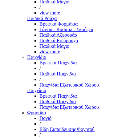
Παιδικά Μαγιό
/
view more
Παιδικά Ρούχα
Βρεφικά Φορμάκια
Γάντια - Κασκόλ - Σκούφοι
Παιδικά Αξεσουάρ
Παιδικά Εσώρουχα
Παιδικά Μαγιό
view more
Παιχνίδια
Βρεφικά Παιχνίδια
/
Παιδικά Παιχνίδια
/
Παιχνίδια Εξωτερικού Χώρου
Παιχνίδια
Βρεφικά Παιχνίδια
Παιδικά Παιχνίδια
Παιχνίδια Εξωτερικού Χώρου
Φροντίδα
Γιογιό
/
Είδη Εκπαίδευσης Φαγητού
/