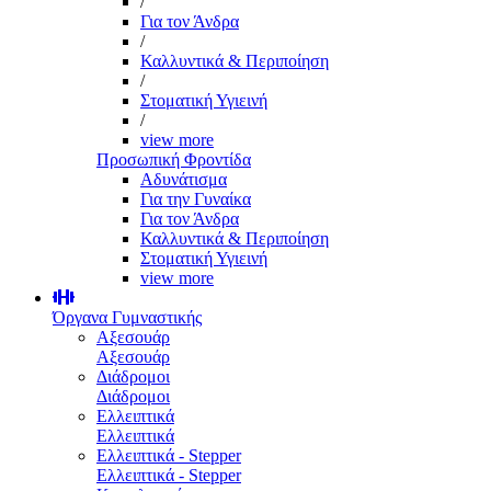
/
Για τον Άνδρα
/
Καλλυντικά & Περιποίηση
/
Στοματική Υγιεινή
/
view more
Προσωπική Φροντίδα
Αδυνάτισμα
Για την Γυναίκα
Για τον Άνδρα
Καλλυντικά & Περιποίηση
Στοματική Υγιεινή
view more
Όργανα Γυμναστικής
Αξεσουάρ
Αξεσουάρ
Διάδρομοι
Διάδρομοι
Ελλειπτικά
Ελλειπτικά
Ελλειπτικά - Stepper
Ελλειπτικά - Stepper