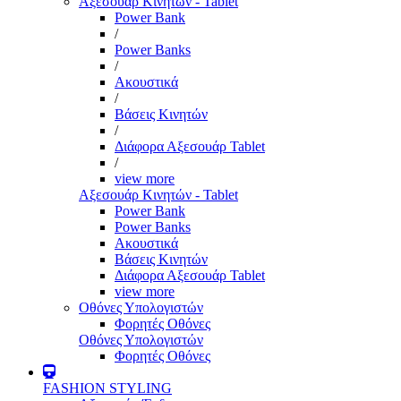
Αξεσουάρ Κινητών - Tablet
Power Bank
/
Power Banks
/
Ακουστικά
/
Βάσεις Κινητών
/
Διάφορα Αξεσουάρ Tablet
/
view more
Αξεσουάρ Κινητών - Tablet
Power Bank
Power Banks
Ακουστικά
Βάσεις Κινητών
Διάφορα Αξεσουάρ Tablet
view more
Οθόνες Υπολογιστών
Φορητές Οθόνες
Οθόνες Υπολογιστών
Φορητές Οθόνες
FASHION STYLING