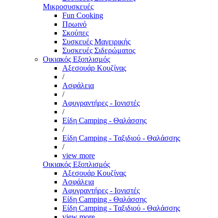
Μικροσυσκευές
Fun Cooking
Πρωινό
Σκούπες
Συσκευές Μαγειρικής
Συσκευές Σιδερώματος
Οικιακός Εξοπλισμός
Αξεσουάρ Κουζίνας
/
Ασφάλεια
/
Αφυγραντήρες - Ιονιστές
/
Είδη Camping - Θαλάσσης
/
Είδη Camping - Ταξιδιού - Θαλάσσης
/
view more
Οικιακός Εξοπλισμός
Αξεσουάρ Κουζίνας
Ασφάλεια
Αφυγραντήρες - Ιονιστές
Είδη Camping - Θαλάσσης
Είδη Camping - Ταξιδιού - Θαλάσσης
view more