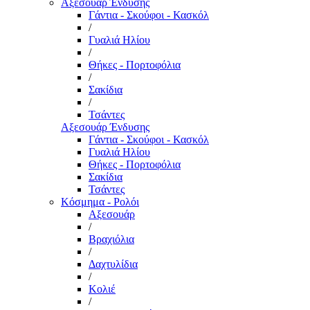
Αξεσουάρ Ένδυσης
Γάντια - Σκούφοι - Κασκόλ
/
Γυαλιά Ηλίου
/
Θήκες - Πορτοφόλια
/
Σακίδια
/
Τσάντες
Αξεσουάρ Ένδυσης
Γάντια - Σκούφοι - Κασκόλ
Γυαλιά Ηλίου
Θήκες - Πορτοφόλια
Σακίδια
Τσάντες
Κόσμημα - Ρολόι
Αξεσουάρ
/
Βραχιόλια
/
Δαχτυλίδια
/
Κολιέ
/