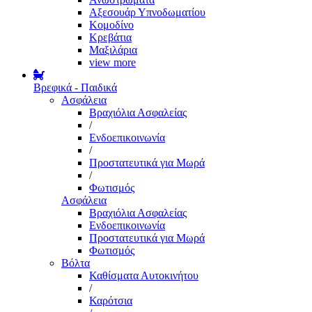
Αξεσουάρ Υπνοδωματίου
Κομοδίνο
Κρεβάτια
Μαξιλάρια
view more
Βρεφικά - Παιδικά
Ασφάλεια
Βραχιόλια Ασφαλείας
/
Ενδοεπικοινωνία
/
Προστατευτικά για Μωρά
/
Φωτισμός
Ασφάλεια
Βραχιόλια Ασφαλείας
Ενδοεπικοινωνία
Προστατευτικά για Μωρά
Φωτισμός
Βόλτα
Καθίσματα Αυτοκινήτου
/
Καρότσια