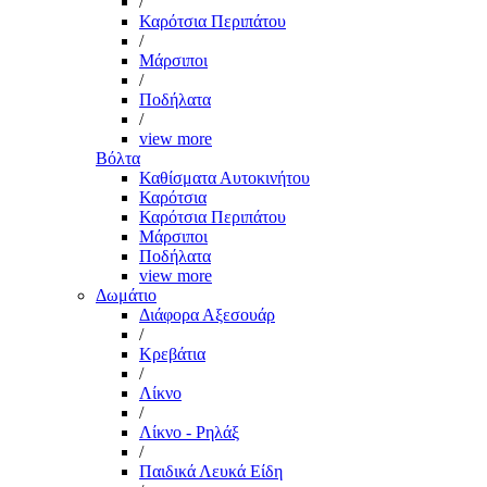
/
Καρότσια Περιπάτου
/
Μάρσιποι
/
Ποδήλατα
/
view more
Βόλτα
Καθίσματα Αυτοκινήτου
Καρότσια
Καρότσια Περιπάτου
Μάρσιποι
Ποδήλατα
view more
Δωμάτιο
Διάφορα Αξεσουάρ
/
Κρεβάτια
/
Λίκνο
/
Λίκνο - Ρηλάξ
/
Παιδικά Λευκά Είδη