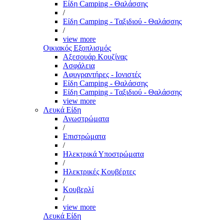
Είδη Camping - Θαλάσσης
/
Είδη Camping - Ταξιδιού - Θαλάσσης
/
view more
Οικιακός Εξοπλισμός
Αξεσουάρ Κουζίνας
Ασφάλεια
Αφυγραντήρες - Ιονιστές
Είδη Camping - Θαλάσσης
Είδη Camping - Ταξιδιού - Θαλάσσης
view more
Λευκά Είδη
Ανωστρώματα
/
Επιστρώματα
/
Ηλεκτρικά Υποστρώματα
/
Ηλεκτρικές Κουβέρτες
/
Κουβερλί
/
view more
Λευκά Είδη