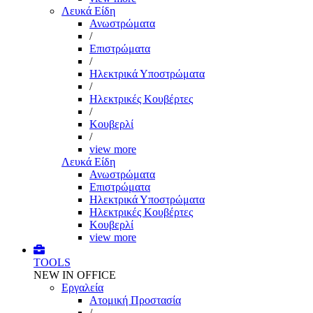
Λευκά Είδη
Ανωστρώματα
/
Επιστρώματα
/
Ηλεκτρικά Υποστρώματα
/
Ηλεκτρικές Κουβέρτες
/
Κουβερλί
/
view more
Λευκά Είδη
Ανωστρώματα
Επιστρώματα
Ηλεκτρικά Υποστρώματα
Ηλεκτρικές Κουβέρτες
Κουβερλί
view more
TOOLS
NEW IN OFFICE
Εργαλεία
Aτομική Προστασία
/