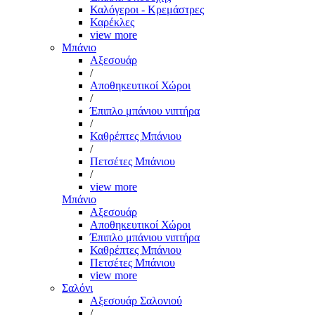
Καλόγεροι - Κρεμάστρες
Καρέκλες
view more
Μπάνιο
Αξεσουάρ
/
Αποθηκευτικοί Χώροι
/
Έπιπλο μπάνιου νιπτήρα
/
Καθρέπτες Μπάνιου
/
Πετσέτες Μπάνιου
/
view more
Μπάνιο
Αξεσουάρ
Αποθηκευτικοί Χώροι
Έπιπλο μπάνιου νιπτήρα
Καθρέπτες Μπάνιου
Πετσέτες Μπάνιου
view more
Σαλόνι
Αξεσουάρ Σαλονιού
/