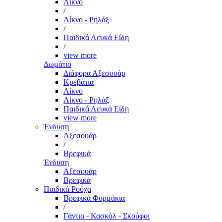
Λίκνο
/
Λίκνο - Ρηλάξ
/
Παιδικά Λευκά Είδη
/
view more
Δωμάτιο
Διάφορα Αξεσουάρ
Κρεβάτια
Λίκνο
Λίκνο - Ρηλάξ
Παιδικά Λευκά Είδη
view more
Ένδυση
Αξεσουάρ
/
Βρεφικά
Ένδυση
Αξεσουάρ
Βρεφικά
Παιδικά Ρούχα
Βρεφικά Φορμάκια
/
Γάντια - Κασκόλ - Σκούφοι