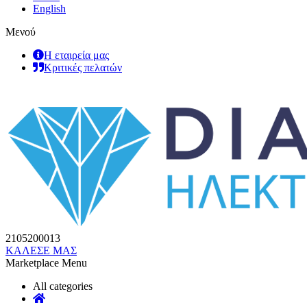
English
Μενού
Η εταιρεία μας
Κριτικές πελατών
2105200013
ΚΑΛΕΣΕ ΜΑΣ
Marketplace Menu
All categories