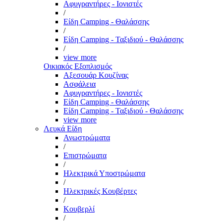
Αφυγραντήρες - Ιονιστές
/
Είδη Camping - Θαλάσσης
/
Είδη Camping - Ταξιδιού - Θαλάσσης
/
view more
Οικιακός Εξοπλισμός
Αξεσουάρ Κουζίνας
Ασφάλεια
Αφυγραντήρες - Ιονιστές
Είδη Camping - Θαλάσσης
Είδη Camping - Ταξιδιού - Θαλάσσης
view more
Λευκά Είδη
Ανωστρώματα
/
Επιστρώματα
/
Ηλεκτρικά Υποστρώματα
/
Ηλεκτρικές Κουβέρτες
/
Κουβερλί
/