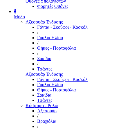
Οθόνες Υπολογιστών
Φορητές Οθόνες
Μόδα
Αξεσουάρ Ένδυσης
Γάντια - Σκούφοι - Κασκόλ
/
Γυαλιά Ηλίου
/
Θήκες - Πορτοφόλια
/
Σακίδια
/
Τσάντες
Αξεσουάρ Ένδυσης
Γάντια - Σκούφοι - Κασκόλ
Γυαλιά Ηλίου
Θήκες - Πορτοφόλια
Σακίδια
Τσάντες
Κόσμημα - Ρολόι
Αξεσουάρ
/
Βραχιόλια
/