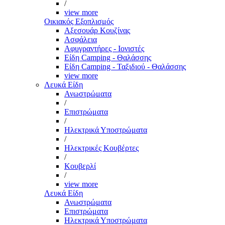
/
view more
Οικιακός Εξοπλισμός
Αξεσουάρ Κουζίνας
Ασφάλεια
Αφυγραντήρες - Ιονιστές
Είδη Camping - Θαλάσσης
Είδη Camping - Ταξιδιού - Θαλάσσης
view more
Λευκά Είδη
Ανωστρώματα
/
Επιστρώματα
/
Ηλεκτρικά Υποστρώματα
/
Ηλεκτρικές Κουβέρτες
/
Κουβερλί
/
view more
Λευκά Είδη
Ανωστρώματα
Επιστρώματα
Ηλεκτρικά Υποστρώματα