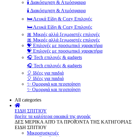
🕯️ Διακόσμηση & Ατμόσφαιρα
🕯️ Διακόσμηση & Ατμόσφαιρα
🛏️ Λευκά Είδη & Cozy Επιλογές
🛏️ Λευκά Είδη & Cozy Επιλογές
🎀 Μικρές αλλά ξεχωριστές επιλογές
🎀 Μικρές αλλά ξεχωριστές επιλογές
💝 Επιλογές με προσωπικό χαρακτήρα
💝 Επιλογές με προσωπικό χαρακτήρα
🎧 Tech επιλογές & gadgets
🎧 Tech επιλογές & gadgets
🎈 Ιδέες για παιδιά
🎈 Ιδέες για παιδιά
✨ Ομορφιά και περιποίηση
✨ Ομορφιά και περιποίηση
All categories
ΕΙΔΗ ΣΠΙΤΙΟΥ
βρείτε τα καλύτερα οικιακά της αγοράς
ΔΕΣ ΜΕΡΙΚΑ ΑΠΌ ΤΑ ΠΡΟΪΌΝΤΑ ΤΗΣ ΚΑΤΗΓΟΡΙΑΣ
ΕΙΔΗ ΣΠΙΤΙΟΥ
Μικροσυσκευές