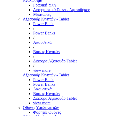
Αναλώσιμα
Γραφική Ύλη
Διαφημιστικά Σταντ - Αφισοθήκες
Μπαταρίες
Αξεσουάρ Κινητών - Tablet
Power Bank
/
Power Banks
/
Ακουστικά
/
Βάσεις Κινητών
/
Διάφορα Αξεσουάρ Tablet
/
view more
Αξεσουάρ Κινητών - Tablet
Power Bank
Power Banks
Ακουστικά
Βάσεις Κινητών
Διάφορα Αξεσουάρ Tablet
view more
Οθόνες Υπολογιστών
Φορητές Οθόνες