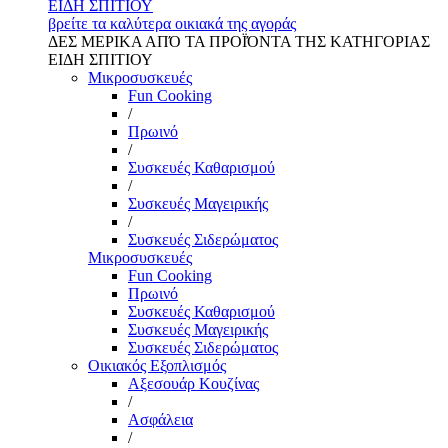
ΕΙΔΗ ΣΠΙΤΙΟΥ
βρείτε τα καλύτερα οικιακά της αγοράς
ΔΕΣ ΜΕΡΙΚΑ ΑΠΌ ΤΑ ΠΡΟΪΌΝΤΑ ΤΗΣ ΚΑΤΗΓΟΡΙΑΣ
ΕΙΔΗ ΣΠΙΤΙΟΥ
Μικροσυσκευές
Fun Cooking
/
Πρωινό
/
Συσκευές Καθαρισμού
/
Συσκευές Μαγειρικής
/
Συσκευές Σιδερώματος
Μικροσυσκευές
Fun Cooking
Πρωινό
Συσκευές Καθαρισμού
Συσκευές Μαγειρικής
Συσκευές Σιδερώματος
Οικιακός Εξοπλισμός
Αξεσουάρ Κουζίνας
/
Ασφάλεια
/