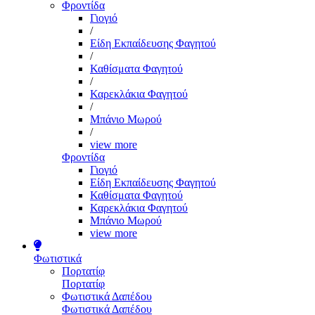
Φροντίδα
Γιογιό
/
Είδη Εκπαίδευσης Φαγητού
/
Καθίσματα Φαγητού
/
Καρεκλάκια Φαγητού
/
Μπάνιο Μωρού
/
view more
Φροντίδα
Γιογιό
Είδη Εκπαίδευσης Φαγητού
Καθίσματα Φαγητού
Καρεκλάκια Φαγητού
Μπάνιο Μωρού
view more
Φωτιστικά
Πορτατίφ
Πορτατίφ
Φωτιστικά Δαπέδου
Φωτιστικά Δαπέδου