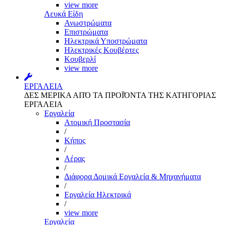
view more
Λευκά Είδη
Ανωστρώματα
Επιστρώματα
Ηλεκτρικά Υποστρώματα
Ηλεκτρικές Κουβέρτες
Κουβερλί
view more
ΕΡΓΑΛΕΙΑ
ΔΕΣ ΜΕΡΙΚΑ ΑΠΌ ΤΑ ΠΡΟΪΌΝΤΑ ΤΗΣ ΚΑΤΗΓΟΡΙΑΣ
ΕΡΓΑΛΕΙΑ
Εργαλεία
Aτομική Προστασία
/
Kήπος
/
Αέρας
/
Διάφορα Δομικά Εργαλεία & Μηχανήματα
/
Εργαλεία Ηλεκτρικά
/
view more
Εργαλεία