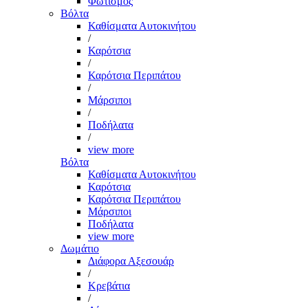
Φωτισμός
Βόλτα
Καθίσματα Αυτοκινήτου
/
Καρότσια
/
Καρότσια Περιπάτου
/
Μάρσιποι
/
Ποδήλατα
/
view more
Βόλτα
Καθίσματα Αυτοκινήτου
Καρότσια
Καρότσια Περιπάτου
Μάρσιποι
Ποδήλατα
view more
Δωμάτιο
Διάφορα Αξεσουάρ
/
Κρεβάτια
/