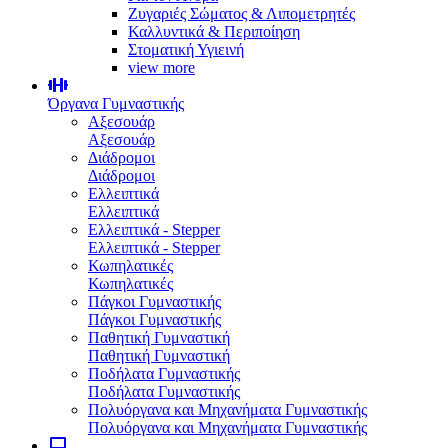
Ζυγαριές Σώματος & Λιπομετρητές
Καλλυντικά & Περιποίηση
Στοματική Υγιεινή
view more
Όργανα Γυμναστικής
Αξεσουάρ
Αξεσουάρ
Διάδρομοι
Διάδρομοι
Ελλειπτικά
Ελλειπτικά
Ελλειπτικά - Stepper
Ελλειπτικά - Stepper
Κωπηλατικές
Κωπηλατικές
Πάγκοι Γυμναστικής
Πάγκοι Γυμναστικής
Παθητική Γυμναστική
Παθητική Γυμναστική
Ποδήλατα Γυμναστικής
Ποδήλατα Γυμναστικής
Πολυόργανα και Μηχανήματα Γυμναστικής
Πολυόργανα και Μηχανήματα Γυμναστικής