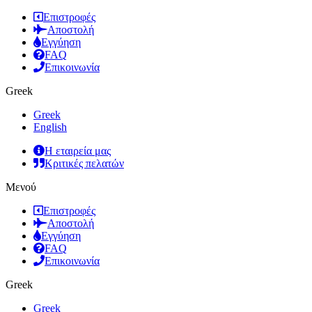
Επιστροφές
Αποστολή
Εγγύηση
FAQ
Επικοινωνία
Greek
Greek
English
Η εταιρεία μας
Κριτικές πελατών
Μενού
Επιστροφές
Αποστολή
Εγγύηση
FAQ
Επικοινωνία
Greek
Greek