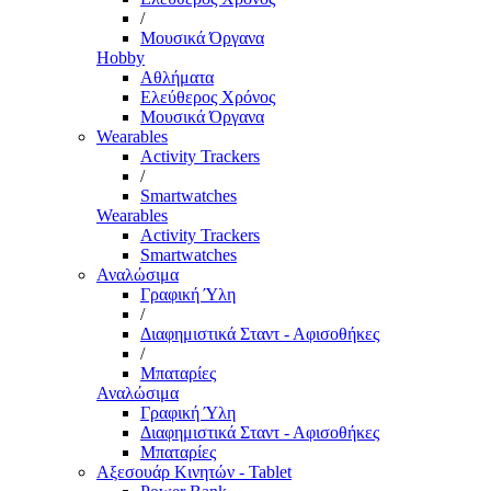
/
Μουσικά Όργανα
Hobby
Αθλήματα
Ελεύθερος Χρόνος
Μουσικά Όργανα
Wearables
Activity Trackers
/
Smartwatches
Wearables
Activity Trackers
Smartwatches
Αναλώσιμα
Γραφική Ύλη
/
Διαφημιστικά Σταντ - Αφισοθήκες
/
Μπαταρίες
Αναλώσιμα
Γραφική Ύλη
Διαφημιστικά Σταντ - Αφισοθήκες
Μπαταρίες
Αξεσουάρ Κινητών - Tablet