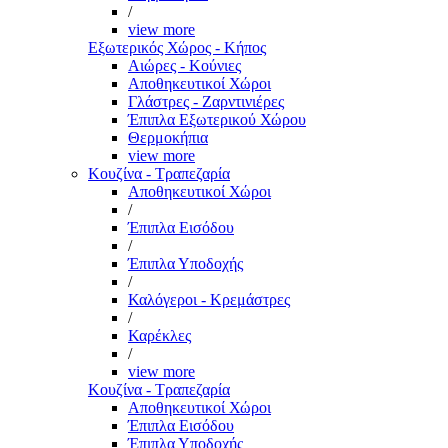
/
view more
Εξωτερικός Χώρος - Κήπος
Αιώρες - Κούνιες
Αποθηκευτικοί Χώροι
Γλάστρες - Ζαρντινιέρες
Έπιπλα Εξωτερικού Χώρου
Θερμοκήπια
view more
Κουζίνα - Τραπεζαρία
Αποθηκευτικοί Χώροι
/
Έπιπλα Εισόδου
/
Έπιπλα Υποδοχής
/
Καλόγεροι - Κρεμάστρες
/
Καρέκλες
/
view more
Κουζίνα - Τραπεζαρία
Αποθηκευτικοί Χώροι
Έπιπλα Εισόδου
Έπιπλα Υποδοχής