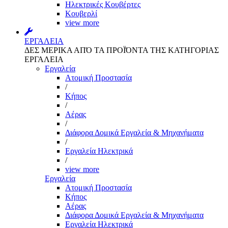
Ηλεκτρικές Κουβέρτες
Κουβερλί
view more
ΕΡΓΑΛΕΙΑ
ΔΕΣ ΜΕΡΙΚΑ ΑΠΌ ΤΑ ΠΡΟΪΌΝΤΑ ΤΗΣ ΚΑΤΗΓΟΡΙΑΣ
ΕΡΓΑΛΕΙΑ
Εργαλεία
Aτομική Προστασία
/
Kήπος
/
Αέρας
/
Διάφορα Δομικά Εργαλεία & Μηχανήματα
/
Εργαλεία Ηλεκτρικά
/
view more
Εργαλεία
Aτομική Προστασία
Kήπος
Αέρας
Διάφορα Δομικά Εργαλεία & Μηχανήματα
Εργαλεία Ηλεκτρικά