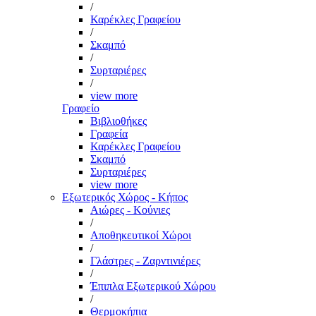
/
Καρέκλες Γραφείου
/
Σκαμπό
/
Συρταριέρες
/
view more
Γραφείο
Βιβλιοθήκες
Γραφεία
Καρέκλες Γραφείου
Σκαμπό
Συρταριέρες
view more
Εξωτερικός Χώρος - Κήπος
Αιώρες - Κούνιες
/
Αποθηκευτικοί Χώροι
/
Γλάστρες - Ζαρντινιέρες
/
Έπιπλα Εξωτερικού Χώρου
/
Θερμοκήπια