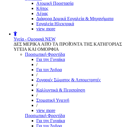
Aτομική Προστασία
Kήπος
Αέρας
Διάφορα Δομικά Εργαλεία & Μηχανήματα
Εργαλεία Ηλεκτρικά
view more
Υγεία - Ομορφιά
NEW
ΔΕΣ ΜΕΡΙΚΑ ΑΠΌ ΤΑ ΠΡΟΪΌΝΤΑ ΤΗΣ ΚΑΤΗΓΟΡΙΑΣ
ΥΓΕΙΑ ΚΑΙ ΟΜΟΡΦΙΑ
Προσωπική Φροντίδα
Για την Γυναίκα
/
Για τον Άνδρα
/
Ζυγαριές Σώματος & Λιπομετρητές
/
Καλλυντικά & Περιποίηση
/
Στοματική Υγιεινή
/
view more
Προσωπική Φροντίδα
Για την Γυναίκα
Για τον Άνδρα