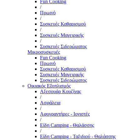
Fun Cooking
/
Πρωινό
/
Συσκευές Καθαρισμού
/
Συσκευές Μαγειρικής
/
Συσκευές Σιδερώματος
Μικροσυσκευές
Fun Cooking
Πρωινό
Συσκευές Καθαρισμού
Συσκευές Μαγειρικής
Συσκευές Σιδερώματος
Οικιακός Εξοπλισμός
Αξεσουάρ Κουζίνας
/
Ασφάλεια
/
Αφυγραντήρες - Ιονιστές
/
Είδη Camping - Θαλάσσης
/
Είδη Camping - Ταξιδιού - Θαλάσσης