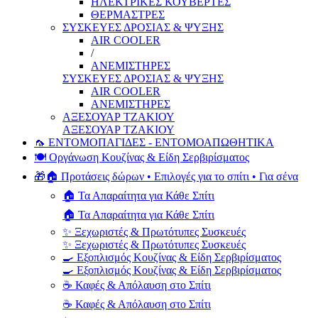
ΗΛΕΚΤΡΙΚΕΣ ΚΟΥΒΕΡΤΕΣ
ΘΕΡΜΑΣΤΡΕΣ
ΣΥΣΚΕΥΕΣ ΔΡΟΣΙΑΣ & ΨΥΞΗΣ
AIR COOLER
/
ΑΝΕΜΙΣΤΗΡΕΣ
ΣΥΣΚΕΥΕΣ ΔΡΟΣΙΑΣ & ΨΥΞΗΣ
AIR COOLER
ΑΝΕΜΙΣΤΗΡΕΣ
ΑΞΕΣΟΥΑΡ ΤΖΑΚΙΟΥ
ΑΞΕΣΟΥΑΡ ΤΖΑΚΙΟΥ
🦟 ΕΝΤΟΜΟΠΑΓΙΔΕΣ - ΕΝΤΟΜΟΑΠΩΘΗΤΙΚΑ
🍽️ Οργάνωση Κουζίνας & Είδη Σερβιρίσματος
🎁🏠 Προτάσεις δώρων • Επιλογές για το σπίτι • Για σένα
🏠 Τα Απαραίτητα για Κάθε Σπίτι
🏠 Τα Απαραίτητα για Κάθε Σπίτι
✨ Ξεχωριστές & Πρωτότυπες Συσκευές
✨ Ξεχωριστές & Πρωτότυπες Συσκευές
🍳 Εξοπλισμός Κουζίνας & Είδη Σερβιρίσματος
🍳 Εξοπλισμός Κουζίνας & Είδη Σερβιρίσματος
☕ Καφές & Απόλαυση στο Σπίτι
☕ Καφές & Απόλαυση στο Σπίτι