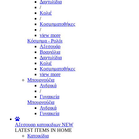
Δαχτυλίδια
/
Κολιέ
/
Κοσμηματοθήκες
/
view more
Κόσμημα - Ρολόι
Αξεσουάρ
Βραχιόλια
Δαχτυλίδια
Κολιέ
Κοσμηματοθήκες
view more
Μπουρνούζια
Ανδρικά
/
Γυναικεία
Μπουρνούζια
Ανδρικά
Γυναικεία
Αξεσουαρ κατοικιδιων
NEW
LATEST ITEMS IN HOME
Κατοικίδια