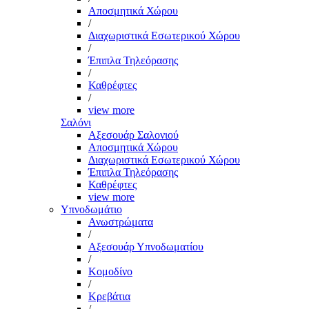
Αποσμητικά Χώρου
/
Διαχωριστικά Εσωτερικού Χώρου
/
Έπιπλα Τηλεόρασης
/
Καθρέφτες
/
view more
Σαλόνι
Αξεσουάρ Σαλονιού
Αποσμητικά Χώρου
Διαχωριστικά Εσωτερικού Χώρου
Έπιπλα Τηλεόρασης
Καθρέφτες
view more
Υπνοδωμάτιο
Ανωστρώματα
/
Αξεσουάρ Υπνοδωματίου
/
Κομοδίνο
/
Κρεβάτια
/