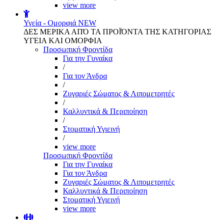
view more
Υγεία - Ομορφιά
NEW
ΔΕΣ ΜΕΡΙΚΑ ΑΠΌ ΤΑ ΠΡΟΪΌΝΤΑ ΤΗΣ ΚΑΤΗΓΟΡΙΑΣ
ΥΓΕΙΑ ΚΑΙ ΟΜΟΡΦΙΑ
Προσωπική Φροντίδα
Για την Γυναίκα
/
Για τον Άνδρα
/
Ζυγαριές Σώματος & Λιπομετρητές
/
Καλλυντικά & Περιποίηση
/
Στοματική Υγιεινή
/
view more
Προσωπική Φροντίδα
Για την Γυναίκα
Για τον Άνδρα
Ζυγαριές Σώματος & Λιπομετρητές
Καλλυντικά & Περιποίηση
Στοματική Υγιεινή
view more