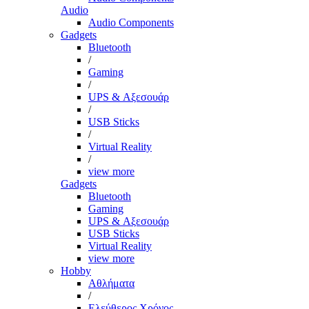
Audio
Audio Components
Gadgets
Bluetooth
/
Gaming
/
UPS & Αξεσουάρ
/
USB Sticks
/
Virtual Reality
/
view more
Gadgets
Bluetooth
Gaming
UPS & Αξεσουάρ
USB Sticks
Virtual Reality
view more
Hobby
Αθλήματα
/
Ελεύθερος Χρόνος