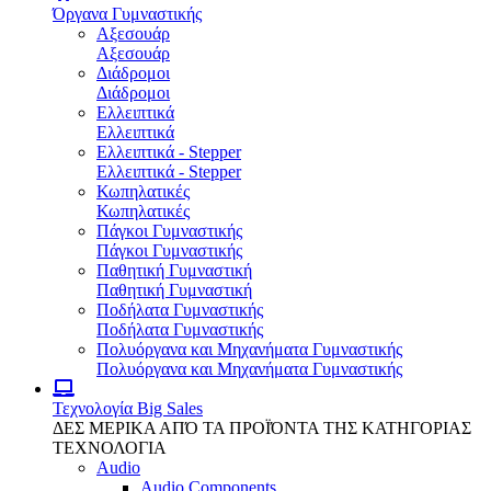
Όργανα Γυμναστικής
Αξεσουάρ
Αξεσουάρ
Διάδρομοι
Διάδρομοι
Ελλειπτικά
Ελλειπτικά
Ελλειπτικά - Stepper
Ελλειπτικά - Stepper
Κωπηλατικές
Κωπηλατικές
Πάγκοι Γυμναστικής
Πάγκοι Γυμναστικής
Παθητική Γυμναστική
Παθητική Γυμναστική
Ποδήλατα Γυμναστικής
Ποδήλατα Γυμναστικής
Πολυόργανα και Μηχανήματα Γυμναστικής
Πολυόργανα και Μηχανήματα Γυμναστικής
Τεχνολογία
Big Sales
ΔΕΣ ΜΕΡΙΚΑ ΑΠΌ ΤΑ ΠΡΟΪΌΝΤΑ ΤΗΣ ΚΑΤΗΓΟΡΙΑΣ
ΤΕΧΝΟΛΟΓΙΑ
Audio
Audio Components