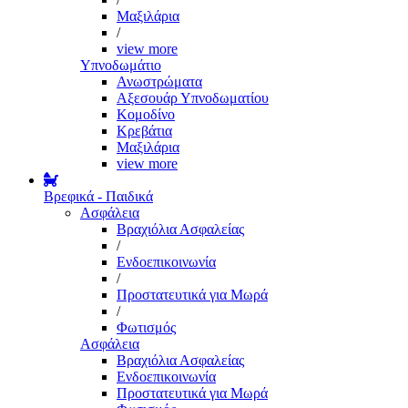
Μαξιλάρια
/
view more
Υπνοδωμάτιο
Ανωστρώματα
Αξεσουάρ Υπνοδωματίου
Κομοδίνο
Κρεβάτια
Μαξιλάρια
view more
Βρεφικά - Παιδικά
Ασφάλεια
Βραχιόλια Ασφαλείας
/
Ενδοεπικοινωνία
/
Προστατευτικά για Μωρά
/
Φωτισμός
Ασφάλεια
Βραχιόλια Ασφαλείας
Ενδοεπικοινωνία
Προστατευτικά για Μωρά