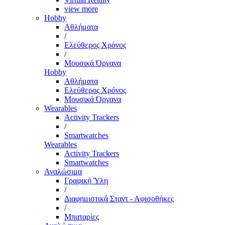
view more
Hobby
Αθλήματα
/
Ελεύθερος Χρόνος
/
Μουσικά Όργανα
Hobby
Αθλήματα
Ελεύθερος Χρόνος
Μουσικά Όργανα
Wearables
Activity Trackers
/
Smartwatches
Wearables
Activity Trackers
Smartwatches
Αναλώσιμα
Γραφική Ύλη
/
Διαφημιστικά Σταντ - Αφισοθήκες
/
Μπαταρίες